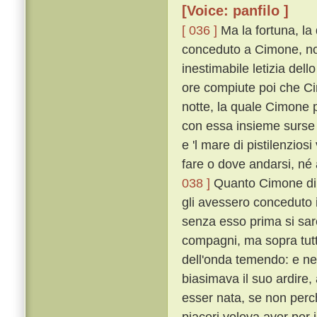
[Voice: panfilo ]
[ 036 ]
Ma la fortuna, la
conceduto a Cimone, non
inestimabile letizia del
ore compiute poi che Ci
notte, la quale Cimone 
con essa insieme surse u
e 'l mare di pistilenzios
fare o dove andarsi, né 
038 ]
Quanto Cimone di c
gli avessero conceduto il
senza esso prima si sa
compagni, ma sopra tutt
dell'onda temendo: e n
biasimava il suo ardire
esser nata, se non perché
piaceri voleva aver per