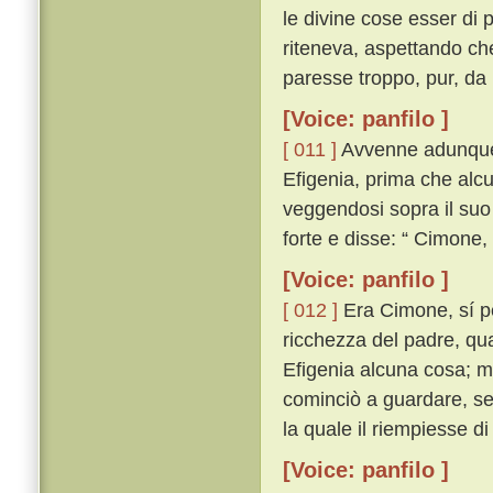
le divine cose esser di
riteneva, aspettando ch
paresse troppo, pur, da 
[Voice: panfilo ]
[ 011 ]
Avvenne adunque 
Efigenia, prima che alcun
veggendosi sopra il suo
forte e disse: “ Cimone
[Voice: panfilo ]
[ 012 ]
Era Cimone, sí per
ricchezza del padre, qua
Efigenia alcuna cosa; ma 
cominciò a guardare, se
la quale il riempiesse d
[Voice: panfilo ]