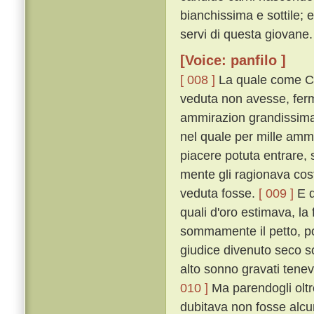
bianchissima e sottile; 
servi di questa giovane.
[Voice: panfilo ]
[ 008 ]
La quale come Ci
veduta non avesse, ferm
ammirazion grandissima 
nel quale per mille amm
piacere potuta entrare, 
mente gli ragionava cost
veduta fosse.
[ 009 ]
E q
quali d'oro estimava, la 
sommamente il petto, poc
giudice divenuto seco so
alto sonno gravati tenev
010 ]
Ma parendogli oltre
dubitava non fosse alcu