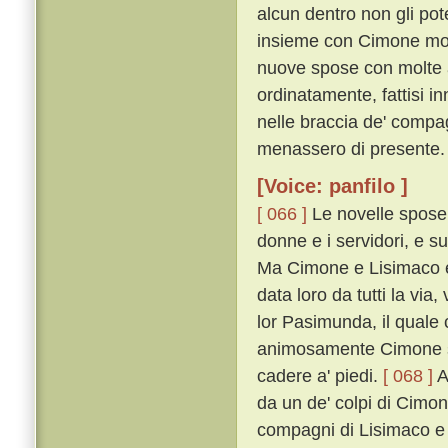
alcun dentro non gli pot
insieme con Cimone mon
nuove spose con molte a
ordinatamente, fattisi in
nelle braccia de' comp
menassero di presente.
[Voice: panfilo ]
[ 066 ]
Le novelle spose c
donne e i servidori, e s
Ma Cimone e Lisimaco e'
data loro da tutti la vi
lor Pasimunda, il quale
animosamente Cimone sop
cadere a' piedi.
[ 068 ]
A
da un de' colpi di Cimon 
compagni di Lisimaco e d