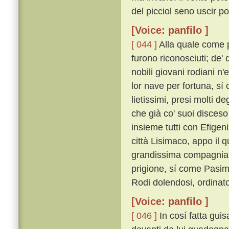
del picciol seno uscir po
[Voice: panfilo ]
[ 044 ]
Alla quale come pe
furono riconosciuti; de' 
nobili giovani rodiani n
lor nave per fortuna, sí 
lietissimi, presi molti d
che già co' suoi disceso
insieme tutti con Efigeni
città Lisimaco, appo il 
grandissima compagnia 
prigione, sí come Pasim
Rodi dolendosi, ordinat
[Voice: panfilo ]
[ 046 ]
In cosí fatta gui