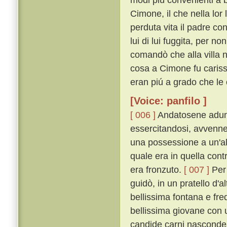
Cimone, il che nella lor
perduta vita il padre c
lui di lui fuggita, per n
comandò che alla villa n
cosa a Cimone fu carissi
eran piú a grado che le 
[Voice: panfilo ]
[ 006 ]
Andatosene adunqu
essercitandosi, avvenne
una possessione a un'alt
quale era in quella cont
era fronzuto.
[ 007 ]
Per 
guidò, in un pratello d'al
bellissima fontana e fre
bellissima giovane con u
candide carni nascondea,