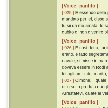
[Voice: panfilo ]
[ 025 ]
E essendo delle p
mandato per lei, disse 
tu sii da me amata. Io s
dubito di non divenire pi
[Voice: panfilo ]
[ 026 ]
E cosí detto, taci
erano, e fatto segretam
navale, si misse in mare
doveva essere in Rodi a
lei agli amici del marito
[ 027 ]
Cimone, il quale 
di 'n su la proda a quegl
Arrestatevi, calate le ve
[Voice: panfilo ]