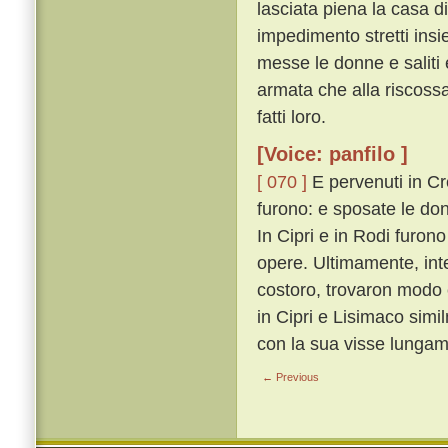
lasciata piena la casa di
impedimento stretti insi
messe le donne e saliti e
armata che alla riscossa
fatti loro.
[Voice: panfilo ]
[ 070 ]
E pervenuti in Cre
furono: e sposate le donn
In Cipri e in Rodi furon
opere. Ultimamente, inter
costoro, trovaron modo 
in Cipri e Lisimaco sim
con la sua visse lungam
← Previous