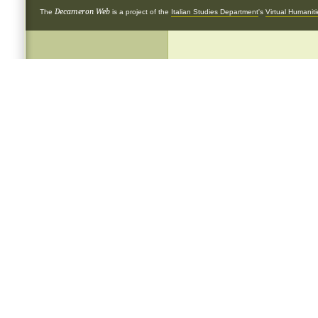
Decameron Web
The
is a project of the
Italian Studies Department
's
Virtual Humanit