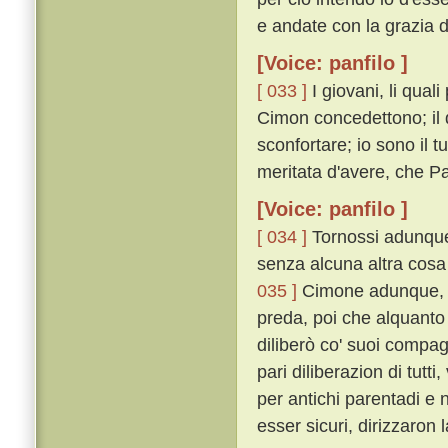
e andate con la grazia di
[Voice: panfilo ]
[ 033 ]
I giovani, li qual
Cimon concedettono; il 
sconfortare; io sono il 
meritata d'avere, che 
[Voice: panfilo ]
[ 034 ]
Tornossi adunque 
senza alcuna altra cosa 
035 ]
Cimone adunque, pi
preda, poi che alquanto
diliberò co' suoi compag
pari diliberazion di tu
per antichi parentadi e 
esser sicuri, dirizzaron 