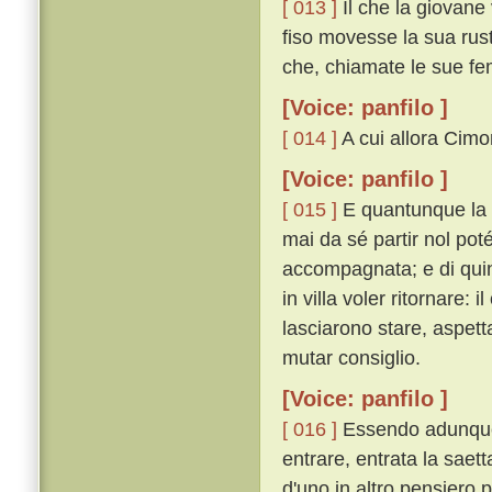
[ 013 ]
Il che la giovane
fiso movesse la sua rus
che, chiamate le sue fem
[Voice: panfilo ]
[ 014 ]
A cui allora Cimon
[Voice: panfilo ]
[ 015 ]
E quantunque la 
mai da sé partir nol poté
accompagnata; e di quin
in villa voler ritornare:
lasciarono stare, aspett
mutar consiglio.
[Voice: panfilo ]
[ 016 ]
Essendo adunque 
entrare, entrata la saet
d'uno in altro pensiero p