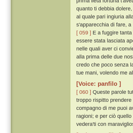
prima lieta fortuna t'av
quanto ti debbia dolere
al quale pari ingiuria a
s'apparecchia di fare, a
[ 059 ]
E a fuggire tanta 
essere stata lasciata ape
nelle quali aver ci conv
alla prima delle due nost
credo che poco senza la 
tue mani, volendo me all
[Voice: panfilo ]
[ 060 ]
Queste parole tut
troppo rispitto prendere 
compagno di me puoi ave
ragioni; e per ciò quell
vedera'ti con maraviglio