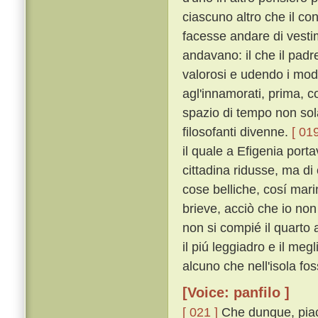
ciascuno altro che il c
facesse andare di vestime
andavano: il che il pad
valorosi e udendo i mod
agl'innamorati, prima, 
spazio di tempo non sol
filosofanti divenne.
[ 019
il quale a Efigenia port
cittadina ridusse, ma di
cose belliche, cosí mar
brieve, acciò che io non
non si compié il quarto 
il piú leggiadro e il meg
alcuno che nell'isola fos
[Voice: panfilo ]
[ 021 ]
Che dunque, piac