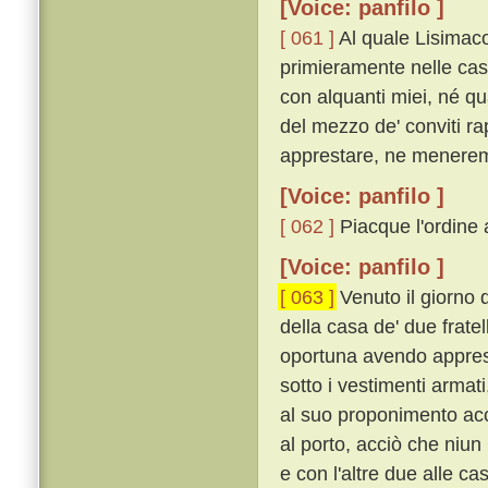
[Voice: panfilo ]
[ 061 ]
Al quale Lisimaco
primieramente nelle case
con alquanti miei, né qua
del mezzo de' conviti ra
apprestare, ne menerem
[Voice: panfilo ]
[ 062 ]
Piacque l'ordine a
[Voice: panfilo ]
[ 063 ]
Venuto il giorno 
della casa de' due fratell
oportuna avendo apprest
sotto i vestimenti arma
al suo proponimento acce
al porto, acciò che niun
e con l'altre due alle c