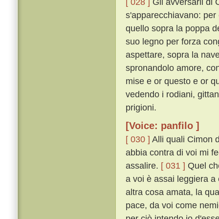
[ 028 ]
Gli avversarii di
s'apparecchiavano: per 
quello sopra la poppa de
suo legno per forza con
aspettare, sopra la nave 
spronandolo amore, con m
mise e or questo e or q
vedendo i rodiani, gittan
prigioni.
[Voice: panfilo ]
[ 030 ]
Alli quali Cimon 
abbia contra di voi mi 
assalire.
[ 031 ]
Quel che
a voi è assai leggiera 
altra cosa amata, la qu
pace, da voi come nemic
per ciò intendo io d'ess