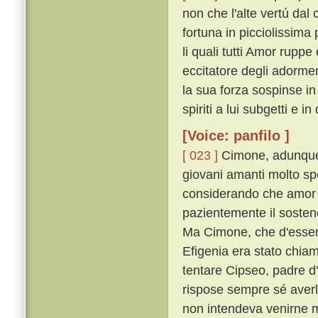
non che l'alte vertú dal
fortuna in picciolissima
li quali tutti Amor rupp
eccitatore degli adorme
la sua forza sospinse i
spiriti a lui subgetti e i
[Voice: panfilo ]
[ 023 ]
Cimone, adunque,
giovani amanti molto sp
considerando che amor 
pazientemente il sostenea
Ma Cimone, che d'esser 
Efigenia era stato chiam
tentare Cipseo, padre d
rispose sempre sé aver
non intendeva venirne 