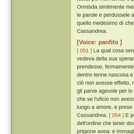
Ormisda similmente men
le parole e perdussele a 
quello medesimo dí ch
Cassandrea.
[Voice: panfilo ]
[ 051 ]
La qual cosa sent
vedeva della sua speran
prendesse, fermamente 
dentro tenne nascosa e
ciò non avesse effetto, n
gli parve agevole per lo
che se l'uficio non aves
luogo a amore, e prese p
Cassandrea.
[ 054 ]
E p
dell'ordine che tener do
prigione avea; e immagi