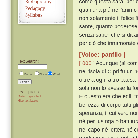
come questa sarà, per d
quali una piú nell'anim
non solamente il felice
sante, quanto poderose e
senza saper che si dican
per ciò che innamorate 
[Voice: panfilo ]
Text Search:
[ 003 ]
Adunque (sí come n
nell'isola di Cipri fu u
Person
Place
Word
oltre a ogni altro paesa
Search
sola non lo avesse la fo
Text Options:
E questo era che egli, tra
Go to English text
Hide text labels
bellezza di corpo tutti g
speranza, il cui vero n
né per lusinga o battitu
nel capo né lettera né 
modi piú convenienti a 