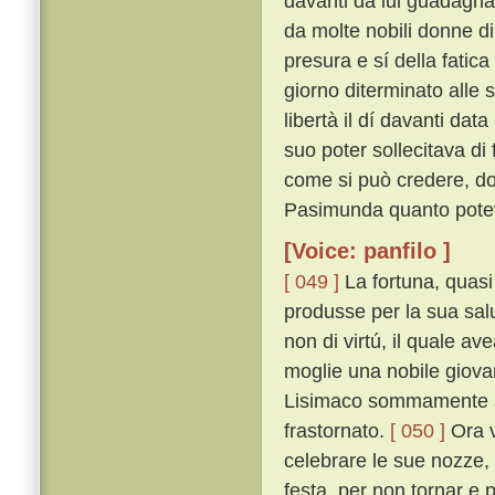
davanti da lui guadagnat
da molte nobili donne di
presura e sí della fatica
giorno diterminato alle
libertà il dí davanti dat
suo poter sollecitava di 
come si può credere, do
Pasimunda quanto poteva
[Voice: panfilo ]
[ 049 ]
La fortuna, quasi
produsse per la sua sal
non di virtú, il quale a
moglie una nobile giovan
Lisimaco sommamente ama
frastornato.
[ 050 ]
Ora v
celebrare le sue nozze
festa, per non tornar e 