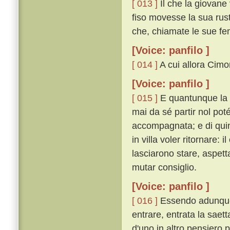
[ 013 ]
Il che la giovane
fiso movesse la sua rus
che, chiamate le sue fem
[Voice: panfilo ]
[ 014 ]
A cui allora Cimon
[Voice: panfilo ]
[ 015 ]
E quantunque la 
mai da sé partir nol poté
accompagnata; e di quin
in villa voler ritornare:
lasciarono stare, aspett
mutar consiglio.
[Voice: panfilo ]
[ 016 ]
Essendo adunque 
entrare, entrata la saet
d'uno in altro pensiero p