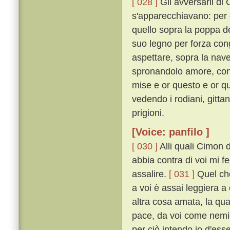
[ 028 ]
Gli avversarii di
s'apparecchiavano: per 
quello sopra la poppa de
suo legno per forza con
aspettare, sopra la nave 
spronandolo amore, con m
mise e or questo e or q
vedendo i rodiani, gittan
prigioni.
[Voice: panfilo ]
[ 030 ]
Alli quali Cimon 
abbia contra di voi mi 
assalire.
[ 031 ]
Quel che
a voi è assai leggiera 
altra cosa amata, la qu
pace, da voi come nemic
per ciò intendo io d'ess