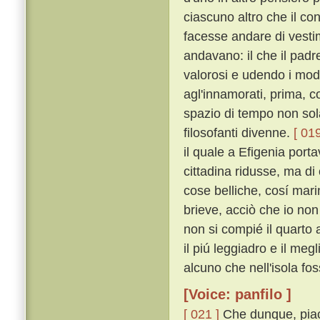
ciascuno altro che il c
facesse andare di vestime
andavano: il che il pad
valorosi e udendo i mod
agl'innamorati, prima, 
spazio di tempo non sol
filosofanti divenne.
[ 019
il quale a Efigenia port
cittadina ridusse, ma di
cose belliche, cosí mar
brieve, acciò che io non
non si compié il quarto 
il piú leggiadro e il meg
alcuno che nell'isola fos
[Voice: panfilo ]
[ 021 ]
Che dunque, piac