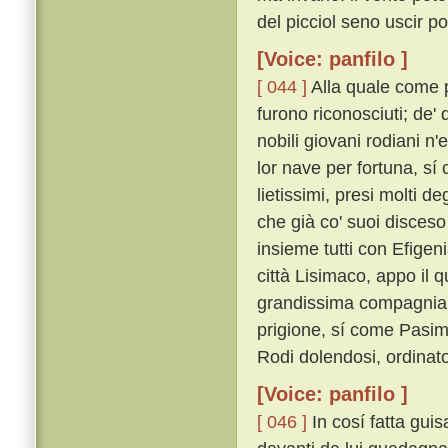
del picciol seno uscir po
[Voice: panfilo ]
[ 044 ]
Alla quale come pe
furono riconosciuti; de' 
nobili giovani rodiani n
lor nave per fortuna, sí 
lietissimi, presi molti d
che già co' suoi disceso
insieme tutti con Efigeni
città Lisimaco, appo il 
grandissima compagnia 
prigione, sí come Pasim
Rodi dolendosi, ordinat
[Voice: panfilo ]
[ 046 ]
In cosí fatta gui