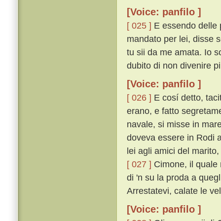
[Voice: panfilo ]
[ 025 ]
E essendo delle p
mandato per lei, disse 
tu sii da me amata. Io s
dubito di non divenire pi
[Voice: panfilo ]
[ 026 ]
E cosí detto, taci
erano, e fatto segretam
navale, si misse in mare
doveva essere in Rodi a
lei agli amici del marito
[ 027 ]
Cimone, il quale 
di 'n su la proda a quegl
Arrestatevi, calate le ve
[Voice: panfilo ]