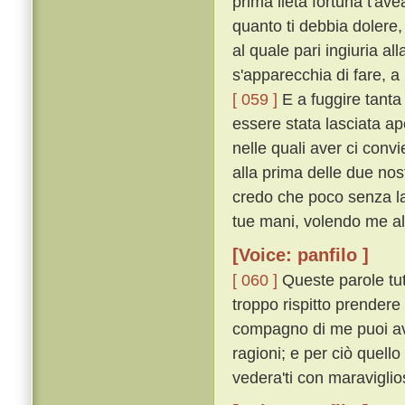
prima lieta fortuna t'av
quanto ti debbia dolere
al quale pari ingiuria a
s'apparecchia di fare, a
[ 059 ]
E a fuggire tanta 
essere stata lasciata ape
nelle quali aver ci conv
alla prima delle due nost
credo che poco senza la 
tue mani, volendo me all
[Voice: panfilo ]
[ 060 ]
Queste parole tut
troppo rispitto prendere 
compagno di me puoi ave
ragioni; e per ciò quell
vedera'ti con maraviglio