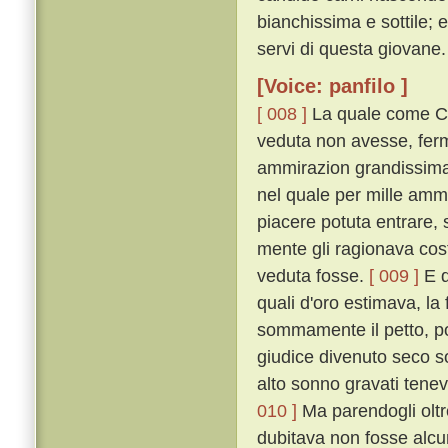
bianchissima e sottile; 
servi di questa giovane.
[Voice: panfilo ]
[ 008 ]
La quale come Ci
veduta non avesse, ferm
ammirazion grandissima 
nel quale per mille amm
piacere potuta entrare, 
mente gli ragionava cost
veduta fosse.
[ 009 ]
E q
quali d'oro estimava, la 
sommamente il petto, poc
giudice divenuto seco so
alto sonno gravati tenev
010 ]
Ma parendogli oltre
dubitava non fosse alcu