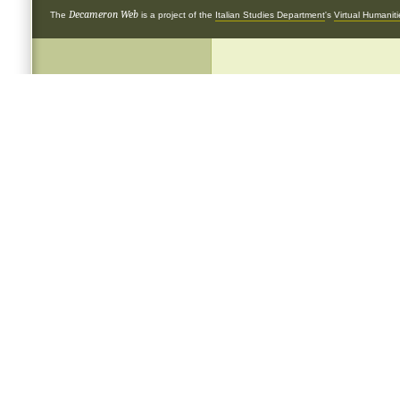
Decameron Web
The
is a project of the
Italian Studies Department
's
Virtual Humanit