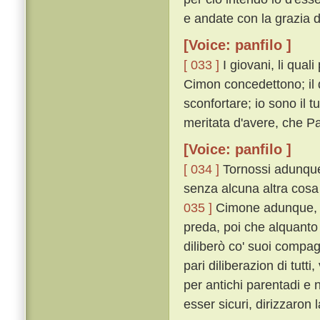
e andate con la grazia di
[Voice: panfilo ]
[ 033 ]
I giovani, li qual
Cimon concedettono; il 
sconfortare; io sono il 
meritata d'avere, che 
[Voice: panfilo ]
[ 034 ]
Tornossi adunque 
senza alcuna altra cosa 
035 ]
Cimone adunque, pi
preda, poi che alquanto
diliberò co' suoi compag
pari diliberazion di tu
per antichi parentadi e 
esser sicuri, dirizzaron 