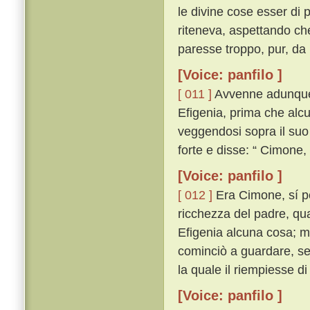
le divine cose esser di
riteneva, aspettando ch
paresse troppo, pur, da 
[Voice: panfilo ]
[ 011 ]
Avvenne adunque 
Efigenia, prima che alcun
veggendosi sopra il suo
forte e disse: “ Cimone
[Voice: panfilo ]
[ 012 ]
Era Cimone, sí per
ricchezza del padre, qua
Efigenia alcuna cosa; ma 
cominciò a guardare, se
la quale il riempiesse d
[Voice: panfilo ]