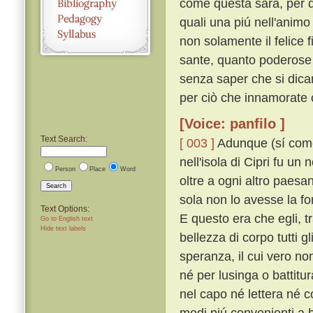
come questa sarà, per d
quali una piú nell'anim
non solamente il felice
sante, quanto poderose e
senza saper che si dican
per ciò che innamorate 
[Voice: panfilo ]
Text Search:
[ 003 ]
Adunque (sí come n
nell'isola di Cipri fu u
Person
Place
Word
oltre a ogni altro paesa
Search
sola non lo avesse la fo
Text Options:
E questo era che egli, tra
Go to English text
Hide text labels
bellezza di corpo tutti g
speranza, il cui vero n
né per lusinga o battitu
nel capo né lettera né 
modi piú convenienti a 