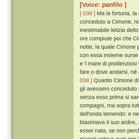
[Voice: panfilo ]
[ 036 ]
Ma la fortuna, la
conceduto a Cimone, non
inestimabile letizia del
ore compiute poi che Ci
notte, la quale Cimone 
con essa insieme surse u
e 'l mare di pistilenzios
fare o dove andarsi, né 
038 ]
Quanto Cimone di c
gli avessero conceduto il
senza esso prima si sa
compagni, ma sopra tutt
dell'onda temendo: e n
biasimava il suo ardire
esser nata, se non perché
piaceri voleva aver per