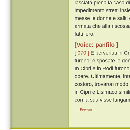
lasciata piena la casa di
impedimento stretti insi
messe le donne e saliti e
armata che alla riscossa
fatti loro.
[Voice: panfilo ]
[ 070 ]
E pervenuti in Cre
furono: e sposate le donn
In Cipri e in Rodi furon
opere. Ultimamente, inter
costoro, trovaron modo 
in Cipri e Lisimaco sim
con la sua visse lungam
← Previous