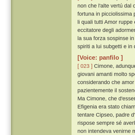
non che l'alte vertú dal
fortuna in picciolissima
li quali tutti Amor rupp
eccitatore degli adorme
la sua forza sospinse i
spiriti a lui subgetti e i
[Voice: panfilo ]
[ 023 ]
Cimone, adunque,
giovani amanti molto sp
considerando che amor 
pazientemente il sostenea
Ma Cimone, che d'esser 
Efigenia era stato chiam
tentare Cipseo, padre d
rispose sempre sé aver
non intendeva venirne 