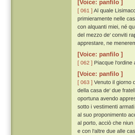
[Voice: panfilo ]
[ 061 ]
Al quale Lisimaco
primieramente nelle case
con alquanti miei, né qua
del mezzo de' conviti ra
apprestare, ne menerem
[Voice: panfilo ]
[ 062 ]
Piacque l'ordine a
[Voice: panfilo ]
[ 063 ]
Venuto il giorno 
della casa de' due fratell
oportuna avendo apprest
sotto i vestimenti arma
al suo proponimento acce
al porto, acciò che niun
e con l'altre due alle c