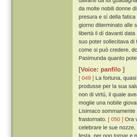
davanti da lui guadagnat
da molte nobili donne di
presura e sí della fatica
giorno diterminato alle
libertà il dí davanti dat
suo poter sollecitava di 
come si può credere, do
Pasimunda quanto poteva
[Voice: panfilo ]
[ 049 ]
La fortuna, quasi
produsse per la sua sal
non di virtú, il quale a
moglie una nobile giovan
Lisimaco sommamente ama
frastornato.
[ 050 ]
Ora v
celebrare le sue nozze
festa, per non tornar e 