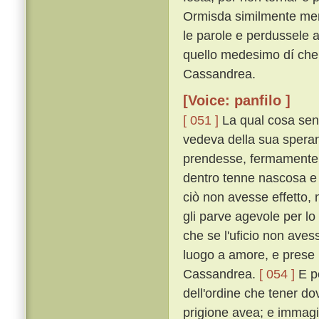
Ormisda similmente men
le parole e perdussele a 
quello medesimo dí ch
Cassandrea.
[Voice: panfilo ]
[ 051 ]
La qual cosa sent
vedeva della sua speran
prendesse, fermamente 
dentro tenne nascosa e
ciò non avesse effetto, n
gli parve agevole per lo
che se l'uficio non aves
luogo a amore, e prese p
Cassandrea.
[ 054 ]
E p
dell'ordine che tener do
prigione avea; e immagi