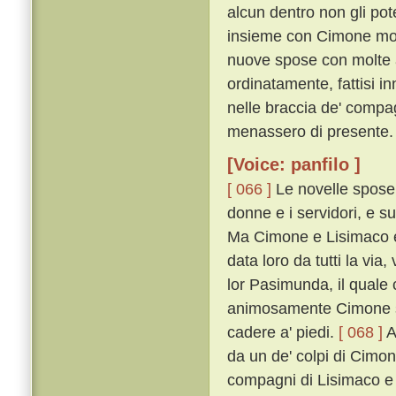
alcun dentro non gli pot
insieme con Cimone mon
nuove spose con molte a
ordinatamente, fattisi in
nelle braccia de' comp
menassero di presente.
[Voice: panfilo ]
[ 066 ]
Le novelle spose c
donne e i servidori, e s
Ma Cimone e Lisimaco e'
data loro da tutti la vi
lor Pasimunda, il quale
animosamente Cimone sop
cadere a' piedi.
[ 068 ]
A
da un de' colpi di Cimon 
compagni di Lisimaco e d