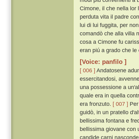
Cimone, il che nella lor
perduta vita il padre c
lui di lui fuggita, per n
comandò che alla villa n
cosa a Cimone fu carissi
eran piú a grado che le 
[Voice: panfilo ]
[ 006 ]
Andatosene adunqu
essercitandosi, avvenne
una possessione a un'alt
quale era in quella cont
era fronzuto.
[ 007 ]
Per 
guidò, in un pratello d'al
bellissima fontana e fre
bellissima giovane con u
candide carni nascondea,