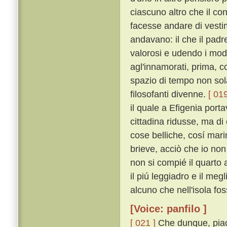
ciascuno altro che il c
facesse andare di vestime
andavano: il che il pad
valorosi e udendo i mod
agl'innamorati, prima, 
spazio di tempo non sol
filosofanti divenne.
[ 019
il quale a Efigenia port
cittadina ridusse, ma di
cose belliche, cosí mar
brieve, acciò che io non
non si compié il quarto 
il piú leggiadro e il meg
alcuno che nell'isola fos
[Voice: panfilo ]
[ 021 ]
Che dunque, piac