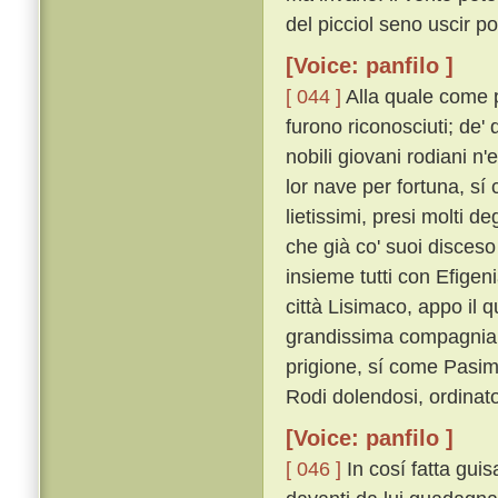
del picciol seno uscir po
[Voice: panfilo ]
[ 044 ]
Alla quale come pe
furono riconosciuti; de' 
nobili giovani rodiani n
lor nave per fortuna, sí 
lietissimi, presi molti d
che già co' suoi disceso
insieme tutti con Efigeni
città Lisimaco, appo il 
grandissima compagnia 
prigione, sí come Pasim
Rodi dolendosi, ordinat
[Voice: panfilo ]
[ 046 ]
In cosí fatta gui