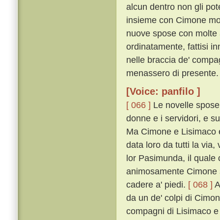
alcun dentro non gli pot
insieme con Cimone mon
nuove spose con molte a
ordinatamente, fattisi in
nelle braccia de' comp
menassero di presente.
[Voice: panfilo ]
[ 066 ]
Le novelle spose c
donne e i servidori, e s
Ma Cimone e Lisimaco e'
data loro da tutti la vi
lor Pasimunda, il quale
animosamente Cimone sop
cadere a' piedi.
[ 068 ]
A
da un de' colpi di Cimon 
compagni di Lisimaco e d