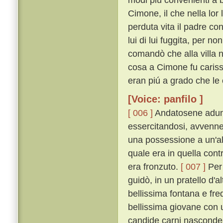
Cimone, il che nella lor
perduta vita il padre c
lui di lui fuggita, per n
comandò che alla villa n
cosa a Cimone fu carissi
eran piú a grado che le 
[Voice: panfilo ]
[ 006 ]
Andatosene adunqu
essercitandosi, avvenne
una possessione a un'alt
quale era in quella cont
era fronzuto.
[ 007 ]
Per 
guidò, in un pratello d'al
bellissima fontana e fre
bellissima giovane con u
candide carni nascondea,