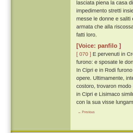
lasciata piena la casa di
impedimento stretti insi
messe le donne e saliti e
armata che alla riscossa
fatti loro.
[Voice: panfilo ]
[ 070 ]
E pervenuti in Cre
furono: e sposate le donn
In Cipri e in Rodi furon
opere. Ultimamente, inter
costoro, trovaron modo 
in Cipri e Lisimaco sim
con la sua visse lungam
← Previous