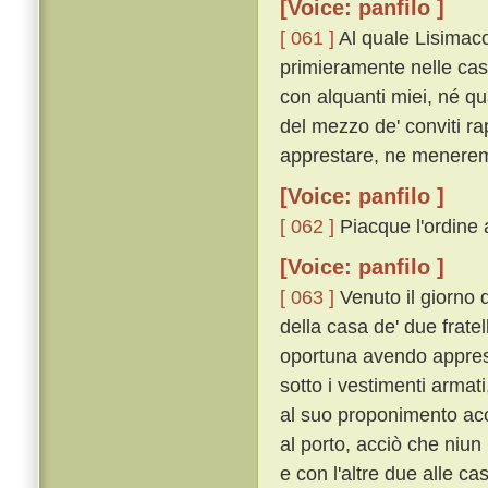
[Voice: panfilo ]
[ 061 ]
Al quale Lisimaco
primieramente nelle case
con alquanti miei, né qua
del mezzo de' conviti ra
apprestare, ne menerem
[Voice: panfilo ]
[ 062 ]
Piacque l'ordine a
[Voice: panfilo ]
[ 063 ]
Venuto il giorno 
della casa de' due fratell
oportuna avendo apprest
sotto i vestimenti arma
al suo proponimento acce
al porto, acciò che niun
e con l'altre due alle c