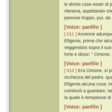
le divine cose esser di
riteneva, aspettando ch
paresse troppo, pur, da 
[Voice: panfilo ]
[ 011 ]
Avvenne adunque 
Efigenia, prima che alcun
veggendosi sopra il suo
forte e disse: “ Cimone
[Voice: panfilo ]
[ 012 ]
Era Cimone, sí per
ricchezza del padre, qua
Efigenia alcuna cosa; ma 
cominciò a guardare, se
la quale il riempiesse d
[Voice: panfilo ]