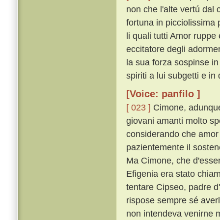
non che l'alte vertú dal
fortuna in picciolissima
li quali tutti Amor rupp
eccitatore degli adorme
la sua forza sospinse i
spiriti a lui subgetti e i
[Voice: panfilo ]
[ 023 ]
Cimone, adunque,
giovani amanti molto sp
considerando che amor 
pazientemente il sostenea
Ma Cimone, che d'esser 
Efigenia era stato chiam
tentare Cipseo, padre d
rispose sempre sé aver
non intendeva venirne 