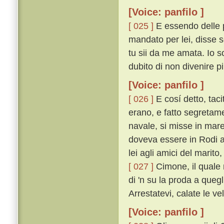
[Voice: panfilo ]
[ 025 ]
E essendo delle p
mandato per lei, disse 
tu sii da me amata. Io s
dubito di non divenire pi
[Voice: panfilo ]
[ 026 ]
E cosí detto, taci
erano, e fatto segretam
navale, si misse in mare
doveva essere in Rodi a
lei agli amici del marito
[ 027 ]
Cimone, il quale 
di 'n su la proda a quegl
Arrestatevi, calate le ve
[Voice: panfilo ]