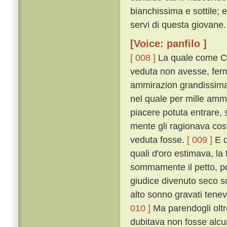
bianchissima e sottile; 
servi di questa giovane.
[Voice: panfilo ]
[ 008 ]
La quale come Ci
veduta non avesse, ferm
ammirazion grandissima 
nel quale per mille amm
piacere potuta entrare, 
mente gli ragionava cost
veduta fosse.
[ 009 ]
E q
quali d'oro estimava, la 
sommamente il petto, poc
giudice divenuto seco so
alto sonno gravati tenev
010 ]
Ma parendogli oltre
dubitava non fosse alcu