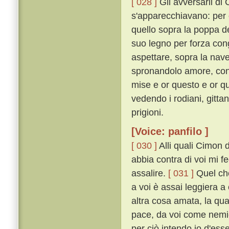
[ 028 ]
Gli avversarii di
s'apparecchiavano: per 
quello sopra la poppa de
suo legno per forza con
aspettare, sopra la nave 
spronandolo amore, con m
mise e or questo e or q
vedendo i rodiani, gittan
prigioni.
[Voice: panfilo ]
[ 030 ]
Alli quali Cimon 
abbia contra di voi mi 
assalire.
[ 031 ]
Quel che
a voi è assai leggiera 
altra cosa amata, la qu
pace, da voi come nemic
per ciò intendo io d'ess