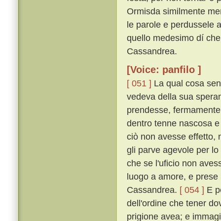
Ormisda similmente men
le parole e perdussele a 
quello medesimo dí ch
Cassandrea.
[Voice: panfilo ]
[ 051 ]
La qual cosa sent
vedeva della sua speran
prendesse, fermamente 
dentro tenne nascosa e
ciò non avesse effetto, n
gli parve agevole per lo
che se l'uficio non aves
luogo a amore, e prese p
Cassandrea.
[ 054 ]
E p
dell'ordine che tener do
prigione avea; e immagi