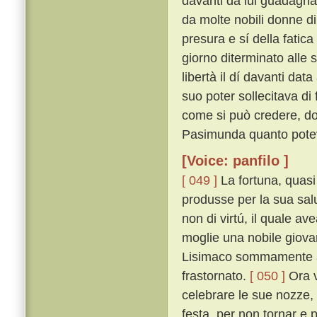
davanti da lui guadagnat
da molte nobili donne di
presura e sí della fatica
giorno diterminato alle
libertà il dí davanti dat
suo poter sollecitava di 
come si può credere, do
Pasimunda quanto poteva
[Voice: panfilo ]
[ 049 ]
La fortuna, quasi
produsse per la sua sal
non di virtú, il quale a
moglie una nobile giovan
Lisimaco sommamente ama
frastornato.
[ 050 ]
Ora v
celebrare le sue nozze
festa, per non tornar e 