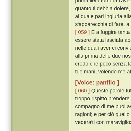
prima lieta fortuna t'av
quanto ti debbia dolere
al quale pari ingiuria a
s'apparecchia di fare, a
[ 059 ]
E a fuggire tanta 
essere stata lasciata ape
nelle quali aver ci conv
alla prima delle due nost
credo che poco senza la 
tue mani, volendo me all
[Voice: panfilo ]
[ 060 ]
Queste parole tut
troppo rispitto prendere 
compagno di me puoi ave
ragioni; e per ciò quell
vedera'ti con maraviglio