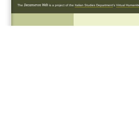
Decameron Web
The
is a project of the
Italian Studies Department
's
Virtual Humanit