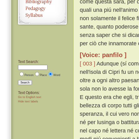
come questa sarà, per d
quali una piú nell'anim
non solamente il felice
sante, quanto poderose e
senza saper che si dican
per ciò che innamorate 
[Voice: panfilo ]
Text Search:
[ 003 ]
Adunque (sí come n
nell'isola di Cipri fu u
Person
Place
Word
oltre a ogni altro paesa
Search
sola non lo avesse la fo
Text Options:
E questo era che egli, tra
Go to English text
Hide text labels
bellezza di corpo tutti g
speranza, il cui vero n
né per lusinga o battitu
nel capo né lettera né 
modi piú convenienti a 