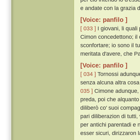
e andate con la grazia di
[Voice: panfilo ]
[ 033 ]
I giovani, li qual
Cimon concedettono; il 
sconfortare; io sono il 
meritata d'avere, che 
[Voice: panfilo ]
[ 034 ]
Tornossi adunque 
senza alcuna altra cosa 
035 ]
Cimone adunque, pi
preda, poi che alquanto
diliberò co' suoi compag
pari diliberazion di tu
per antichi parentadi e 
esser sicuri, dirizzaron 