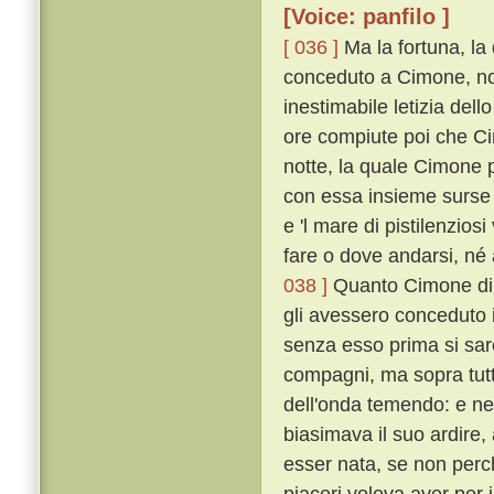
[Voice: panfilo ]
[ 036 ]
Ma la fortuna, la
conceduto a Cimone, non
inestimabile letizia del
ore compiute poi che Ci
notte, la quale Cimone 
con essa insieme surse u
e 'l mare di pistilenzios
fare o dove andarsi, né 
038 ]
Quanto Cimone di c
gli avessero conceduto il
senza esso prima si sa
compagni, ma sopra tutt
dell'onda temendo: e n
biasimava il suo ardire
esser nata, se non perché
piaceri voleva aver per