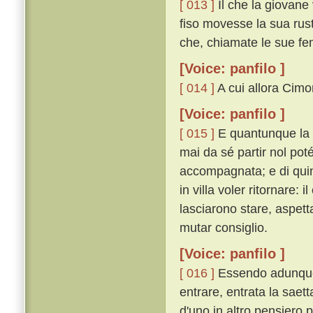
[ 013 ]
Il che la giovane
fiso movesse la sua rus
che, chiamate le sue fem
[Voice: panfilo ]
[ 014 ]
A cui allora Cimon
[Voice: panfilo ]
[ 015 ]
E quantunque la 
mai da sé partir nol poté
accompagnata; e di quin
in villa voler ritornare:
lasciarono stare, aspett
mutar consiglio.
[Voice: panfilo ]
[ 016 ]
Essendo adunque 
entrare, entrata la saet
d'uno in altro pensiero p