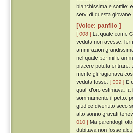
bianchissima e sottile; 
servi di questa giovane.
[Voice: panfilo ]
[ 008 ]
La quale come Ci
veduta non avesse, ferm
ammirazion grandissima 
nel quale per mille amm
piacere potuta entrare, 
mente gli ragionava cost
veduta fosse.
[ 009 ]
E q
quali d'oro estimava, la 
sommamente il petto, poc
giudice divenuto seco so
alto sonno gravati tenev
010 ]
Ma parendogli oltre
dubitava non fosse alcu