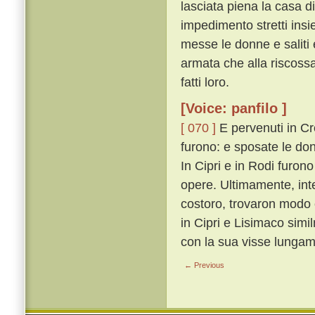
lasciata piena la casa di
impedimento stretti insi
messe le donne e saliti e
armata che alla riscossa
fatti loro.
[Voice: panfilo ]
[ 070 ]
E pervenuti in Cre
furono: e sposate le donn
In Cipri e in Rodi furon
opere. Ultimamente, inter
costoro, trovaron modo 
in Cipri e Lisimaco sim
con la sua visse lungam
← Previous