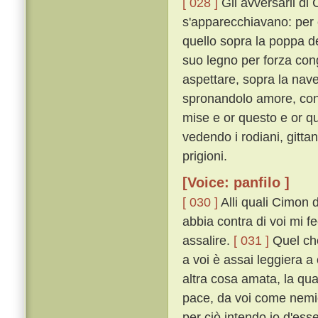
[ 028 ]
Gli avversarii di
s'apparecchiavano: per 
quello sopra la poppa de
suo legno per forza con
aspettare, sopra la nave 
spronandolo amore, con m
mise e or questo e or q
vedendo i rodiani, gittan
prigioni.
[Voice: panfilo ]
[ 030 ]
Alli quali Cimon 
abbia contra di voi mi 
assalire.
[ 031 ]
Quel che
a voi è assai leggiera 
altra cosa amata, la qu
pace, da voi come nemic
per ciò intendo io d'ess