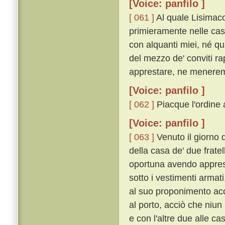
[Voice: panfilo ]
[ 061 ]
Al quale Lisimaco
primieramente nelle case
con alquanti miei, né qua
del mezzo de' conviti ra
apprestare, ne menerem
[Voice: panfilo ]
[ 062 ]
Piacque l'ordine a
[Voice: panfilo ]
[ 063 ]
Venuto il giorno 
della casa de' due fratell
oportuna avendo apprest
sotto i vestimenti arma
al suo proponimento acce
al porto, acciò che niun
e con l'altre due alle c