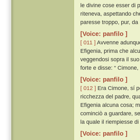
le divine cose esser di
riteneva, aspettando ch
paresse troppo, pur, da 
[Voice: panfilo ]
[ 011 ]
Avvenne adunque 
Efigenia, prima che alcun
veggendosi sopra il suo
forte e disse: “ Cimone
[Voice: panfilo ]
[ 012 ]
Era Cimone, sí per
ricchezza del padre, qua
Efigenia alcuna cosa; ma 
cominciò a guardare, se
la quale il riempiesse d
[Voice: panfilo ]