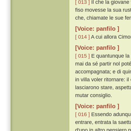
[ 013 ]
Il che la giovane
fiso movesse la sua rus
che, chiamate le sue fem
[Voice: panfilo ]
[ 014 ]
A cui allora Cimon
[Voice: panfilo ]
[ 015 ]
E quantunque la 
mai da sé partir nol poté
accompagnata; e di quin
in villa voler ritornare:
lasciarono stare, aspett
mutar consiglio.
[Voice: panfilo ]
[ 016 ]
Essendo adunque 
entrare, entrata la saet
d'uno in altro pensiero p