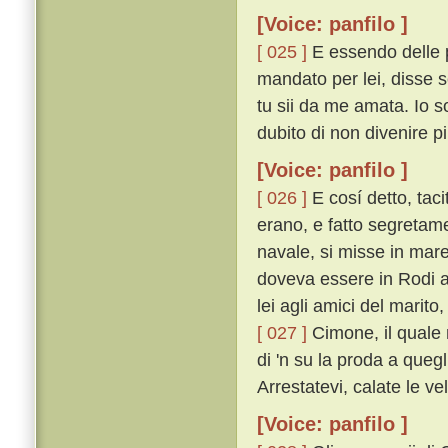
[Voice: panfilo ]
[ 025 ]
E essendo delle p
mandato per lei, disse 
tu sii da me amata. Io s
dubito di non divenire pi
[Voice: panfilo ]
[ 026 ]
E cosí detto, taci
erano, e fatto segretam
navale, si misse in mare
doveva essere in Rodi a
lei agli amici del marito
[ 027 ]
Cimone, il quale 
di 'n su la proda a quegl
Arrestatevi, calate le ve
[Voice: panfilo ]