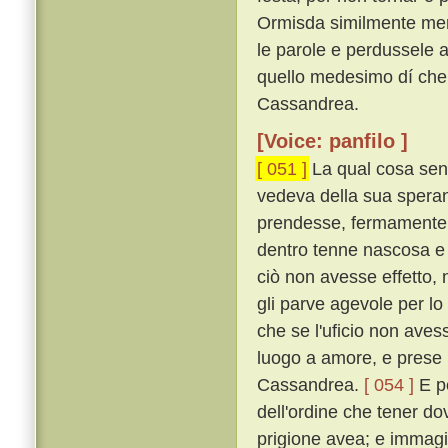
Ormisda similmente men
le parole e perdussele a 
quello medesimo dí ch
Cassandrea.
[Voice: panfilo ]
[ 051 ]
La qual cosa sent
vedeva della sua speran
prendesse, fermamente 
dentro tenne nascosa e
ciò non avesse effetto, n
gli parve agevole per lo
che se l'uficio non aves
luogo a amore, e prese p
Cassandrea.
[ 054 ]
E p
dell'ordine che tener do
prigione avea; e immagi