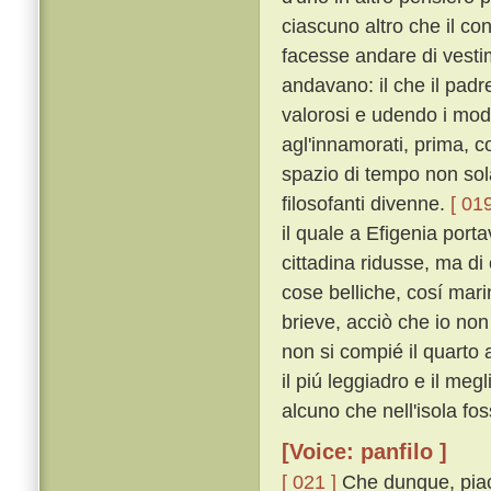
ciascuno altro che il c
facesse andare di vestime
andavano: il che il pad
valorosi e udendo i mod
agl'innamorati, prima, 
spazio di tempo non sol
filosofanti divenne.
[ 019
il quale a Efigenia port
cittadina ridusse, ma di
cose belliche, cosí mar
brieve, acciò che io non
non si compié il quarto 
il piú leggiadro e il meg
alcuno che nell'isola fos
[Voice: panfilo ]
[ 021 ]
Che dunque, piac