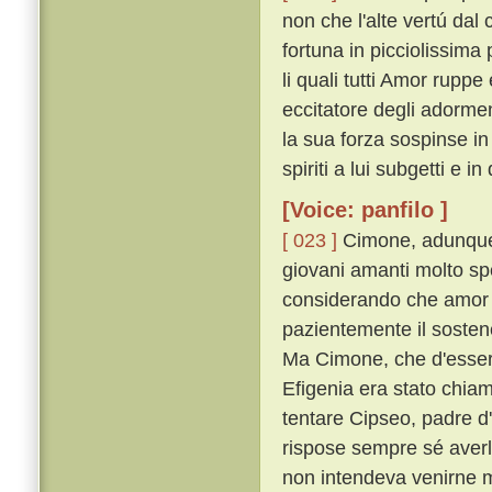
non che l'alte vertú dal
fortuna in picciolissima
li quali tutti Amor rupp
eccitatore degli adorme
la sua forza sospinse i
spiriti a lui subgetti e i
[Voice: panfilo ]
[ 023 ]
Cimone, adunque,
giovani amanti molto sp
considerando che amor 
pazientemente il sostenea
Ma Cimone, che d'esser 
Efigenia era stato chiam
tentare Cipseo, padre d
rispose sempre sé aver
non intendeva venirne 