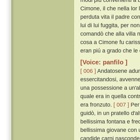
Cimone, il che nella lor
perduta vita il padre c
lui di lui fuggita, per n
comandò che alla villa n
cosa a Cimone fu carissi
eran piú a grado che le 
[Voice: panfilo ]
[ 006 ]
Andatosene adunqu
essercitandosi, avvenne
una possessione a un'alt
quale era in quella cont
era fronzuto.
[ 007 ]
Per 
guidò, in un pratello d'al
bellissima fontana e fre
bellissima giovane con u
candide carni nascondea,