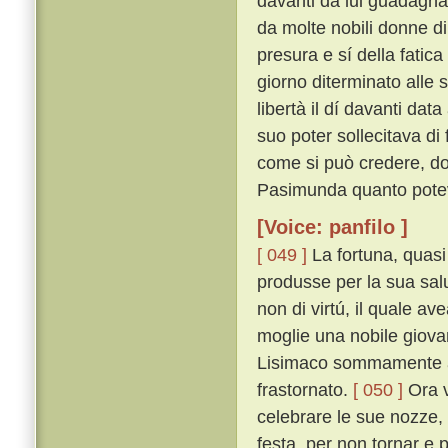
davanti da lui guadagnat
da molte nobili donne di
presura e sí della fatica
giorno diterminato alle
libertà il dí davanti dat
suo poter sollecitava di 
come si può credere, do
Pasimunda quanto poteva
[Voice: panfilo ]
[ 049 ]
La fortuna, quasi
produsse per la sua sal
non di virtú, il quale a
moglie una nobile giovan
Lisimaco sommamente ama
frastornato.
[ 050 ]
Ora v
celebrare le sue nozze
festa, per non tornar e 