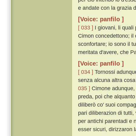
e andate con la grazia di
[Voice: panfilo ]
[ 033 ]
I giovani, li qual
Cimon concedettono; il 
sconfortare; io sono il 
meritata d'avere, che 
[Voice: panfilo ]
[ 034 ]
Tornossi adunque 
senza alcuna altra cosa 
035 ]
Cimone adunque, pi
preda, poi che alquanto
diliberò co' suoi compag
pari diliberazion di tu
per antichi parentadi e 
esser sicuri, dirizzaron 