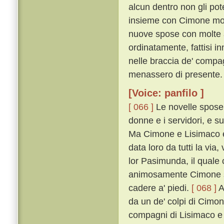
alcun dentro non gli pot
insieme con Cimone mon
nuove spose con molte a
ordinatamente, fattisi in
nelle braccia de' comp
menassero di presente.
[Voice: panfilo ]
[ 066 ]
Le novelle spose c
donne e i servidori, e s
Ma Cimone e Lisimaco e'
data loro da tutti la vi
lor Pasimunda, il quale
animosamente Cimone sop
cadere a' piedi.
[ 068 ]
A
da un de' colpi di Cimon 
compagni di Lisimaco e d