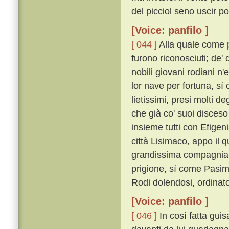
del picciol seno uscir po
[Voice: panfilo ]
[ 044 ]
Alla quale come pe
furono riconosciuti; de' 
nobili giovani rodiani n
lor nave per fortuna, sí 
lietissimi, presi molti d
che già co' suoi disceso
insieme tutti con Efigeni
città Lisimaco, appo il 
grandissima compagnia 
prigione, sí come Pasim
Rodi dolendosi, ordinat
[Voice: panfilo ]
[ 046 ]
In cosí fatta gui