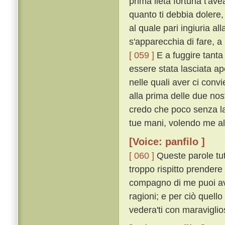
prima lieta fortuna t'av
quanto ti debbia dolere
al quale pari ingiuria a
s'apparecchia di fare, a
[ 059 ]
E a fuggire tanta 
essere stata lasciata ape
nelle quali aver ci conv
alla prima delle due nost
credo che poco senza la 
tue mani, volendo me all
[Voice: panfilo ]
[ 060 ]
Queste parole tut
troppo rispitto prendere 
compagno di me puoi ave
ragioni; e per ciò quell
vedera'ti con maraviglio