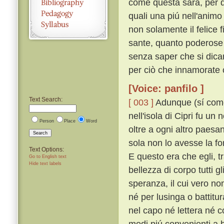
come questa sarà, per d
quali una piú nell'anim
non solamente il felice
sante, quanto poderose e
senza saper che si dican
per ciò che innamorate 
[Voice: panfilo ]
Text Search:
[ 003 ]
Adunque (sí come n
nell'isola di Cipri fu u
Person
Place
Word
oltre a ogni altro paesa
Search
sola non lo avesse la fo
Text Options:
E questo era che egli, tra
Go to English text
Hide text labels
bellezza di corpo tutti g
speranza, il cui vero n
né per lusinga o battitu
nel capo né lettera né 
modi piú convenienti a 