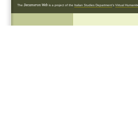
Decameron Web
The
is a project of the
Italian Studies Department
's
Virtual Humanit