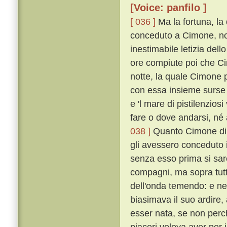
[Voice: panfilo ]
[ 036 ]
Ma la fortuna, la
conceduto a Cimone, non
inestimabile letizia del
ore compiute poi che Ci
notte, la quale Cimone 
con essa insieme surse u
e 'l mare di pistilenzios
fare o dove andarsi, né 
038 ]
Quanto Cimone di c
gli avessero conceduto il
senza esso prima si sa
compagni, ma sopra tutt
dell'onda temendo: e n
biasimava il suo ardire
esser nata, se non perché
piaceri voleva aver per