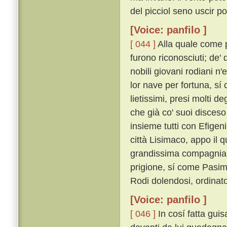
del picciol seno uscir po
[Voice: panfilo ]
[ 044 ]
Alla quale come pe
furono riconosciuti; de' 
nobili giovani rodiani n
lor nave per fortuna, sí 
lietissimi, presi molti d
che già co' suoi disceso
insieme tutti con Efigeni
città Lisimaco, appo il 
grandissima compagnia 
prigione, sí come Pasim
Rodi dolendosi, ordinat
[Voice: panfilo ]
[ 046 ]
In cosí fatta gui