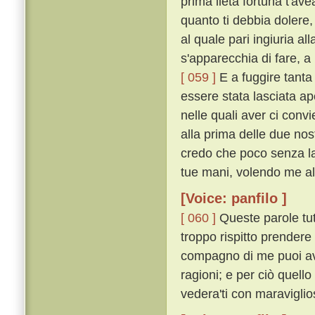
prima lieta fortuna t'av
quanto ti debbia dolere
al quale pari ingiuria a
s'apparecchia di fare, a
[ 059 ]
E a fuggire tanta 
essere stata lasciata ape
nelle quali aver ci conv
alla prima delle due nost
credo che poco senza la 
tue mani, volendo me all
[Voice: panfilo ]
[ 060 ]
Queste parole tut
troppo rispitto prendere 
compagno di me puoi ave
ragioni; e per ciò quell
vedera'ti con maraviglio