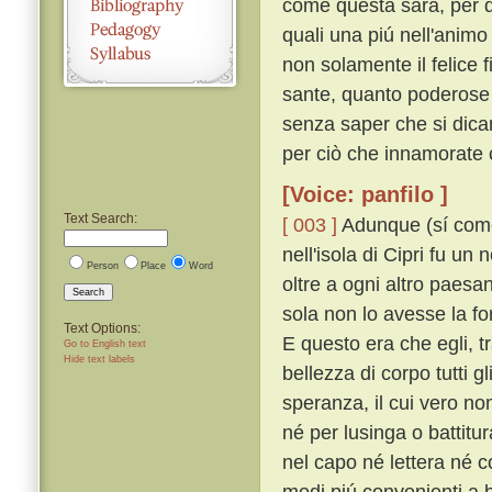
come questa sarà, per d
quali una piú nell'anim
non solamente il felice
sante, quanto poderose e
senza saper che si dican
per ciò che innamorate 
[Voice: panfilo ]
Text Search:
[ 003 ]
Adunque (sí come n
nell'isola di Cipri fu u
Person
Place
Word
oltre a ogni altro paesa
Search
sola non lo avesse la fo
Text Options:
E questo era che egli, tra
Go to English text
Hide text labels
bellezza di corpo tutti g
speranza, il cui vero n
né per lusinga o battitu
nel capo né lettera né 
modi piú convenienti a 