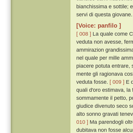
bianchissima e sottile; 
servi di questa giovane.
[Voice: panfilo ]
[ 008 ]
La quale come Ci
veduta non avesse, ferm
ammirazion grandissima 
nel quale per mille amm
piacere potuta entrare, 
mente gli ragionava cost
veduta fosse.
[ 009 ]
E q
quali d'oro estimava, la 
sommamente il petto, poc
giudice divenuto seco so
alto sonno gravati tenev
010 ]
Ma parendogli oltre
dubitava non fosse alcu