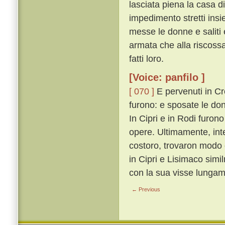
lasciata piena la casa di
impedimento stretti insi
messe le donne e saliti e
armata che alla riscossa
fatti loro.
[Voice: panfilo ]
[ 070 ]
E pervenuti in Cre
furono: e sposate le donn
In Cipri e in Rodi furon
opere. Ultimamente, inter
costoro, trovaron modo 
in Cipri e Lisimaco sim
con la sua visse lungam
← Previous