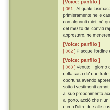
[Voice: panfilo ]
[ 061 ]
Al quale Lisimaco
primieramente nelle case
con alquanti miei, né qua
del mezzo de' conviti ra
apprestare, ne menerem
[Voice: panfilo ]
[ 062 ]
Piacque l'ordine a
[Voice: panfilo ]
[ 063 ]
Venuto il giorno 
della casa de' due fratell
oportuna avendo apprest
sotto i vestimenti arma
al suo proponimento acce
al porto, acciò che niun
e con l'altre due alle c