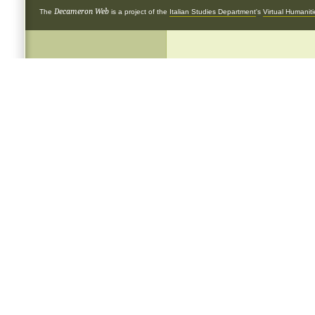
Decameron Web
The
is a project of the
Italian Studies Department
's
Virtual Humanit