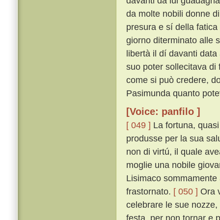
davanti da lui guadagnat
da molte nobili donne di
presura e sí della fatica
giorno diterminato alle
libertà il dí davanti dat
suo poter sollecitava di 
come si può credere, do
Pasimunda quanto poteva
[Voice: panfilo ]
[ 049 ]
La fortuna, quasi
produsse per la sua sal
non di virtú, il quale a
moglie una nobile giovan
Lisimaco sommamente ama
frastornato.
[ 050 ]
Ora v
celebrare le sue nozze
festa, per non tornar e 