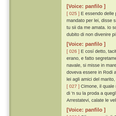
[Voice: panfilo ]
[ 025 ]
E essendo delle p
mandato per lei, disse 
tu sii da me amata. Io s
dubito di non divenire pi
[Voice: panfilo ]
[ 026 ]
E cosí detto, taci
erano, e fatto segretam
navale, si misse in mare
doveva essere in Rodi a
lei agli amici del marito
[ 027 ]
Cimone, il quale 
di 'n su la proda a quegl
Arrestatevi, calate le ve
[Voice: panfilo ]