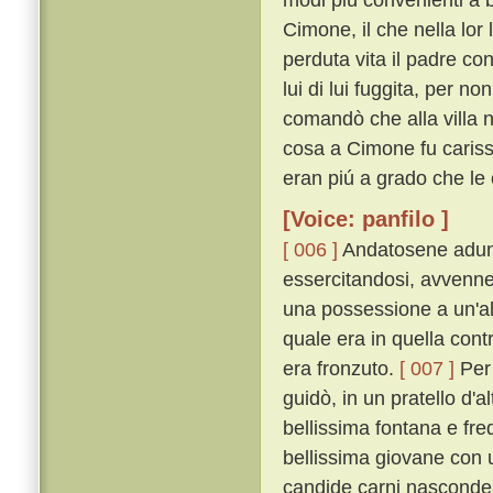
Cimone, il che nella lor
perduta vita il padre c
lui di lui fuggita, per n
comandò che alla villa n
cosa a Cimone fu carissi
eran piú a grado che le 
[Voice: panfilo ]
[ 006 ]
Andatosene adunqu
essercitandosi, avvenne
una possessione a un'alt
quale era in quella cont
era fronzuto.
[ 007 ]
Per 
guidò, in un pratello d'al
bellissima fontana e fre
bellissima giovane con u
candide carni nascondea,