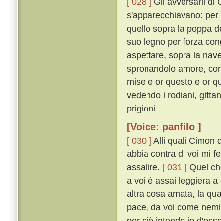
[ 028 ]
Gli avversarii di
s'apparecchiavano: per 
quello sopra la poppa de
suo legno per forza con
aspettare, sopra la nave 
spronandolo amore, con m
mise e or questo e or q
vedendo i rodiani, gittan
prigioni.
[Voice: panfilo ]
[ 030 ]
Alli quali Cimon 
abbia contra di voi mi 
assalire.
[ 031 ]
Quel che
a voi è assai leggiera 
altra cosa amata, la qu
pace, da voi come nemic
per ciò intendo io d'ess