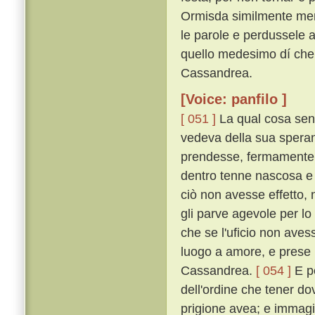
Ormisda similmente men
le parole e perdussele a 
quello medesimo dí ch
Cassandrea.
[Voice: panfilo ]
[ 051 ]
La qual cosa sent
vedeva della sua speran
prendesse, fermamente 
dentro tenne nascosa e
ciò non avesse effetto, n
gli parve agevole per lo
che se l'uficio non aves
luogo a amore, e prese p
Cassandrea.
[ 054 ]
E p
dell'ordine che tener do
prigione avea; e immagi