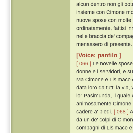
alcun dentro non gli pot
insieme con Cimone mon
nuove spose con molte a
ordinatamente, fattisi in
nelle braccia de' comp
menassero di presente.
[Voice: panfilo ]
[ 066 ]
Le novelle spose c
donne e i servidori, e s
Ma Cimone e Lisimaco e'
data loro da tutti la vi
lor Pasimunda, il quale
animosamente Cimone sop
cadere a' piedi.
[ 068 ]
A
da un de' colpi di Cimon 
compagni di Lisimaco e d