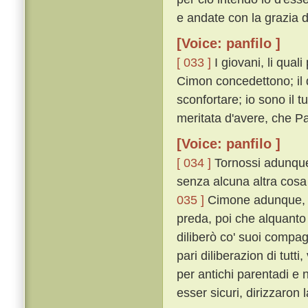
e andate con la grazia di
[Voice: panfilo ]
[ 033 ]
I giovani, li qual
Cimon concedettono; il 
sconfortare; io sono il 
meritata d'avere, che 
[Voice: panfilo ]
[ 034 ]
Tornossi adunque 
senza alcuna altra cosa 
035 ]
Cimone adunque, pi
preda, poi che alquanto
diliberò co' suoi compag
pari diliberazion di tu
per antichi parentadi e 
esser sicuri, dirizzaron 