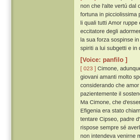
non che l'alte vertú dal
fortuna in picciolissima
li quali tutti Amor rupp
eccitatore degli adorme
la sua forza sospinse i
spiriti a lui subgetti e i
[Voice: panfilo ]
[ 023 ]
Cimone, adunque,
giovani amanti molto sp
considerando che amor 
pazientemente il sostenea
Ma Cimone, che d'esser 
Efigenia era stato chiam
tentare Cipseo, padre d
rispose sempre sé aver
non intendeva venirne 