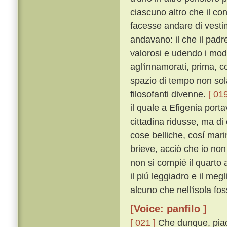
ciascuno altro che il c
facesse andare di vestime
andavano: il che il pad
valorosi e udendo i mod
agl'innamorati, prima, 
spazio di tempo non sol
filosofanti divenne.
[ 019
il quale a Efigenia port
cittadina ridusse, ma di
cose belliche, cosí mar
brieve, acciò che io non
non si compié il quarto 
il piú leggiadro e il meg
alcuno che nell'isola fos
[Voice: panfilo ]
[ 021 ]
Che dunque, piac