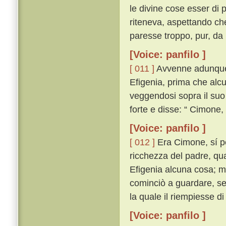
le divine cose esser di
riteneva, aspettando ch
paresse troppo, pur, da 
[Voice: panfilo ]
[ 011 ]
Avvenne adunque 
Efigenia, prima che alcun
veggendosi sopra il suo
forte e disse: “ Cimone
[Voice: panfilo ]
[ 012 ]
Era Cimone, sí per
ricchezza del padre, qua
Efigenia alcuna cosa; ma 
cominciò a guardare, se
la quale il riempiesse d
[Voice: panfilo ]