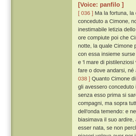
[Voice: panfilo ]
[ 036 ]
Ma la fortuna, la
conceduto a Cimone, non
inestimabile letizia del
ore compiute poi che Ci
notte, la quale Cimone 
con essa insieme surse u
e 'l mare di pistilenzios
fare o dove andarsi, né 
038 ]
Quanto Cimone di c
gli avessero conceduto il
senza esso prima si sa
compagni, ma sopra tutt
dell'onda temendo: e n
biasimava il suo ardire
esser nata, se non perché
piaceri voleva aver per