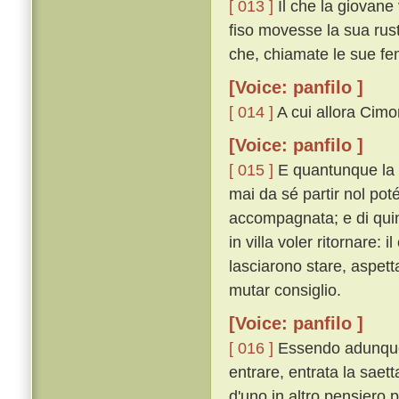
[ 013 ]
Il che la giovane
fiso movesse la sua rus
che, chiamate le sue fem
[Voice: panfilo ]
[ 014 ]
A cui allora Cimon
[Voice: panfilo ]
[ 015 ]
E quantunque la 
mai da sé partir nol poté
accompagnata; e di quin
in villa voler ritornare:
lasciarono stare, aspett
mutar consiglio.
[Voice: panfilo ]
[ 016 ]
Essendo adunque 
entrare, entrata la saet
d'uno in altro pensiero p