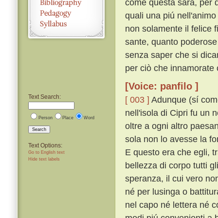
come questa sarà, per d
quali una piú nell'anim
non solamente il felice
sante, quanto poderose e
senza saper che si dican
per ciò che innamorate 
[Voice: panfilo ]
Text Search:
[ 003 ]
Adunque (sí come n
nell'isola di Cipri fu u
Person
Place
Word
oltre a ogni altro paesa
Search
sola non lo avesse la fo
Text Options:
E questo era che egli, tra
Go to English text
Hide text labels
bellezza di corpo tutti g
speranza, il cui vero n
né per lusinga o battitu
nel capo né lettera né 
modi piú convenienti a 