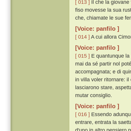
[ 013 ]
Il che la giovane
fiso movesse la sua rus
che, chiamate le sue fem
[Voice: panfilo ]
[ 014 ]
A cui allora Cimon
[Voice: panfilo ]
[ 015 ]
E quantunque la 
mai da sé partir nol poté
accompagnata; e di quin
in villa voler ritornare:
lasciarono stare, aspett
mutar consiglio.
[Voice: panfilo ]
[ 016 ]
Essendo adunque 
entrare, entrata la saet
d'uno in altro pensiero p