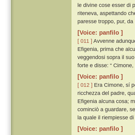
le divine cose esser di
riteneva, aspettando ch
paresse troppo, pur, da 
[Voice: panfilo ]
[ 011 ]
Avvenne adunque 
Efigenia, prima che alcun
veggendosi sopra il suo
forte e disse: “ Cimone
[Voice: panfilo ]
[ 012 ]
Era Cimone, sí per
ricchezza del padre, qua
Efigenia alcuna cosa; ma 
cominciò a guardare, se
la quale il riempiesse d
[Voice: panfilo ]