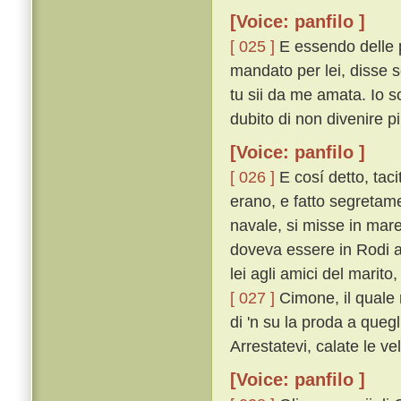
[Voice: panfilo ]
[ 025 ]
E essendo delle p
mandato per lei, disse 
tu sii da me amata. Io s
dubito di non divenire pi
[Voice: panfilo ]
[ 026 ]
E cosí detto, taci
erano, e fatto segretam
navale, si misse in mare
doveva essere in Rodi a
lei agli amici del marito
[ 027 ]
Cimone, il quale 
di 'n su la proda a quegl
Arrestatevi, calate le ve
[Voice: panfilo ]