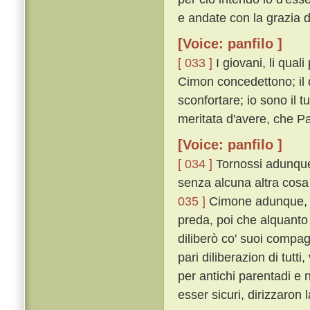
e andate con la grazia di
[Voice: panfilo ]
[ 033 ]
I giovani, li qual
Cimon concedettono; il 
sconfortare; io sono il 
meritata d'avere, che 
[Voice: panfilo ]
[ 034 ]
Tornossi adunque 
senza alcuna altra cosa 
035 ]
Cimone adunque, pi
preda, poi che alquanto
diliberò co' suoi compag
pari diliberazion di tu
per antichi parentadi e 
esser sicuri, dirizzaron 