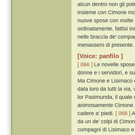
alcun dentro non gli pot
insieme con Cimone mon
nuove spose con molte a
ordinatamente, fattisi in
nelle braccia de' comp
menassero di presente.
[Voice: panfilo ]
[ 066 ]
Le novelle spose c
donne e i servidori, e s
Ma Cimone e Lisimaco e'
data loro da tutti la vi
lor Pasimunda, il quale
animosamente Cimone sop
cadere a' piedi.
[ 068 ]
A
da un de' colpi di Cimon 
compagni di Lisimaco e d