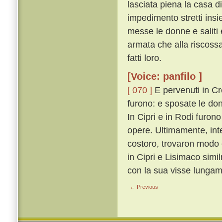
lasciata piena la casa di
impedimento stretti insi
messe le donne e saliti e
armata che alla riscossa
fatti loro.
[Voice: panfilo ]
[ 070 ]
E pervenuti in Cre
furono: e sposate le donn
In Cipri e in Rodi furon
opere. Ultimamente, inter
costoro, trovaron modo 
in Cipri e Lisimaco sim
con la sua visse lungam
← Previous