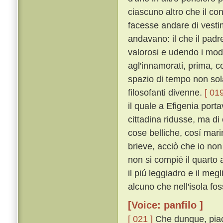
ciascuno altro che il c
facesse andare di vestime
andavano: il che il pad
valorosi e udendo i mod
agl'innamorati, prima, 
spazio di tempo non sol
filosofanti divenne.
[ 019
il quale a Efigenia port
cittadina ridusse, ma di
cose belliche, cosí mar
brieve, acciò che io non
non si compié il quarto 
il piú leggiadro e il meg
alcuno che nell'isola fos
[Voice: panfilo ]
[ 021 ]
Che dunque, piac