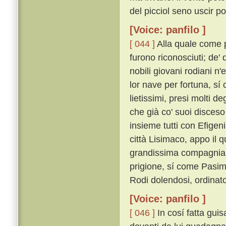
del picciol seno uscir po
[Voice: panfilo ]
[ 044 ]
Alla quale come pe
furono riconosciuti; de' 
nobili giovani rodiani n
lor nave per fortuna, sí 
lietissimi, presi molti d
che già co' suoi disceso
insieme tutti con Efigeni
città Lisimaco, appo il 
grandissima compagnia 
prigione, sí come Pasim
Rodi dolendosi, ordinat
[Voice: panfilo ]
[ 046 ]
In cosí fatta gui