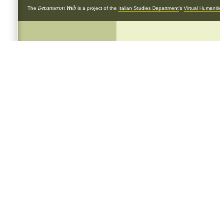
Decameron Web
The
is a project of the
Italian Studies Department
's
Virtual Humanit