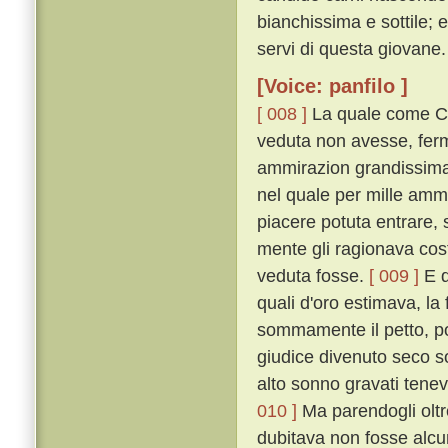
bianchissima e sottile; 
servi di questa giovane.
[Voice: panfilo ]
[ 008 ]
La quale come Ci
veduta non avesse, ferm
ammirazion grandissima 
nel quale per mille amm
piacere potuta entrare, 
mente gli ragionava cost
veduta fosse.
[ 009 ]
E q
quali d'oro estimava, la 
sommamente il petto, poc
giudice divenuto seco so
alto sonno gravati tenev
010 ]
Ma parendogli oltre
dubitava non fosse alcu