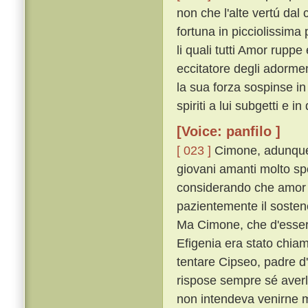
non che l'alte vertú dal
fortuna in picciolissima
li quali tutti Amor rupp
eccitatore degli adorme
la sua forza sospinse i
spiriti a lui subgetti e i
[Voice: panfilo ]
[ 023 ]
Cimone, adunque,
giovani amanti molto sp
considerando che amor 
pazientemente il sostenea
Ma Cimone, che d'esser 
Efigenia era stato chiam
tentare Cipseo, padre d
rispose sempre sé aver
non intendeva venirne 