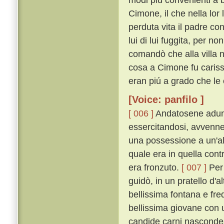
Cimone, il che nella lor
perduta vita il padre c
lui di lui fuggita, per n
comandò che alla villa n
cosa a Cimone fu carissi
eran piú a grado che le 
[Voice: panfilo ]
[ 006 ]
Andatosene adunqu
essercitandosi, avvenne
una possessione a un'alt
quale era in quella cont
era fronzuto.
[ 007 ]
Per 
guidò, in un pratello d'al
bellissima fontana e fre
bellissima giovane con u
candide carni nascondea,