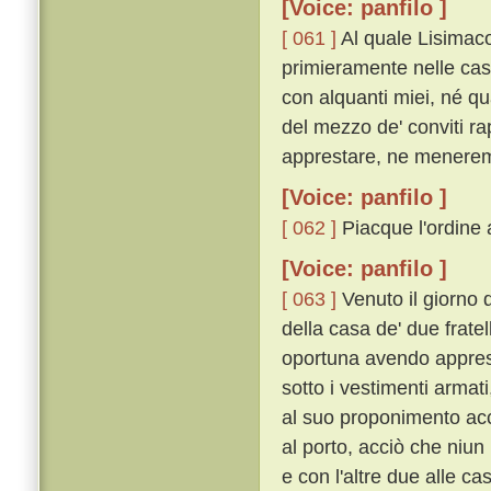
[Voice: panfilo ]
[ 061 ]
Al quale Lisimaco
primieramente nelle case
con alquanti miei, né qua
del mezzo de' conviti ra
apprestare, ne menerem
[Voice: panfilo ]
[ 062 ]
Piacque l'ordine a
[Voice: panfilo ]
[ 063 ]
Venuto il giorno 
della casa de' due fratell
oportuna avendo apprest
sotto i vestimenti arma
al suo proponimento acce
al porto, acciò che niun
e con l'altre due alle c