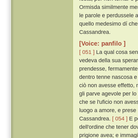
Ormisda similmente men
le parole e perdussele a 
quello medesimo dí ch
Cassandrea.
[Voice: panfilo ]
[ 051 ]
La qual cosa sent
vedeva della sua speran
prendesse, fermamente 
dentro tenne nascosa e
ciò non avesse effetto, n
gli parve agevole per lo
che se l'uficio non aves
luogo a amore, e prese p
Cassandrea.
[ 054 ]
E p
dell'ordine che tener do
prigione avea; e immagi