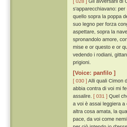
[ 028 ]
Gli avversarii di
s'apparecchiavano: per 
quello sopra la poppa de
suo legno per forza con
aspettare, sopra la nave 
spronandolo amore, con m
mise e or questo e or q
vedendo i rodiani, gittan
prigioni.
[Voice: panfilo ]
[ 030 ]
Alli quali Cimon 
abbia contra di voi mi 
assalire.
[ 031 ]
Quel che
a voi è assai leggiera 
altra cosa amata, la qu
pace, da voi come nemic
per ciò intendo io d'ess