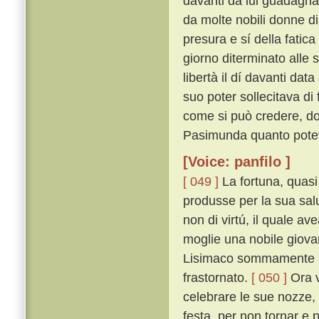
davanti da lui guadagnat
da molte nobili donne di
presura e sí della fatica
giorno diterminato alle
libertà il dí davanti dat
suo poter sollecitava di 
come si può credere, do
Pasimunda quanto poteva
[Voice: panfilo ]
[ 049 ]
La fortuna, quasi
produsse per la sua sal
non di virtú, il quale a
moglie una nobile giovan
Lisimaco sommamente ama
frastornato.
[ 050 ]
Ora v
celebrare le sue nozze
festa, per non tornar e 