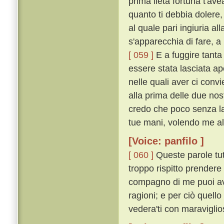
prima lieta fortuna t'av
quanto ti debbia dolere
al quale pari ingiuria a
s'apparecchia di fare, a
[ 059 ]
E a fuggire tanta 
essere stata lasciata ape
nelle quali aver ci conv
alla prima delle due nost
credo che poco senza la 
tue mani, volendo me all
[Voice: panfilo ]
[ 060 ]
Queste parole tut
troppo rispitto prendere 
compagno di me puoi ave
ragioni; e per ciò quell
vedera'ti con maraviglio