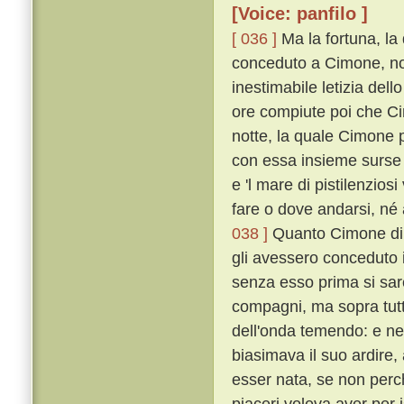
[Voice: panfilo ]
[ 036 ]
Ma la fortuna, la
conceduto a Cimone, non
inestimabile letizia del
ore compiute poi che Ci
notte, la quale Cimone 
con essa insieme surse u
e 'l mare di pistilenzios
fare o dove andarsi, né 
038 ]
Quanto Cimone di c
gli avessero conceduto il
senza esso prima si sa
compagni, ma sopra tutt
dell'onda temendo: e n
biasimava il suo ardire
esser nata, se non perché
piaceri voleva aver per