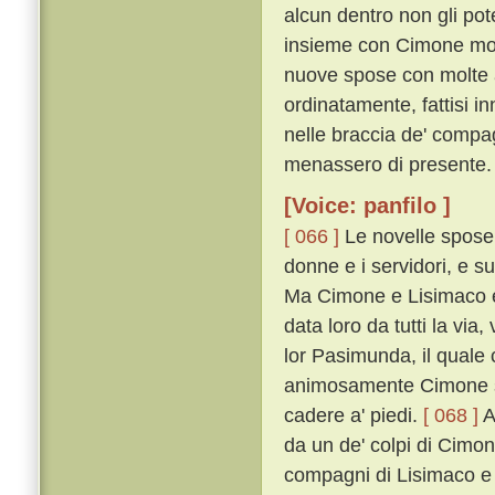
alcun dentro non gli pot
insieme con Cimone mon
nuove spose con molte a
ordinatamente, fattisi in
nelle braccia de' comp
menassero di presente.
[Voice: panfilo ]
[ 066 ]
Le novelle spose c
donne e i servidori, e s
Ma Cimone e Lisimaco e'
data loro da tutti la vi
lor Pasimunda, il quale
animosamente Cimone sop
cadere a' piedi.
[ 068 ]
A
da un de' colpi di Cimon 
compagni di Lisimaco e d