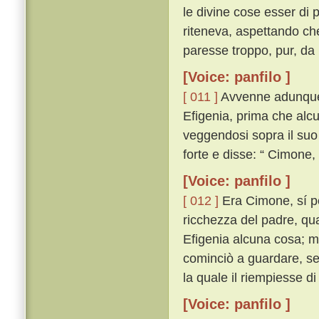
le divine cose esser di
riteneva, aspettando ch
paresse troppo, pur, da 
[Voice: panfilo ]
[ 011 ]
Avvenne adunque 
Efigenia, prima che alcun
veggendosi sopra il suo
forte e disse: “ Cimone
[Voice: panfilo ]
[ 012 ]
Era Cimone, sí per
ricchezza del padre, qua
Efigenia alcuna cosa; ma 
cominciò a guardare, se
la quale il riempiesse d
[Voice: panfilo ]