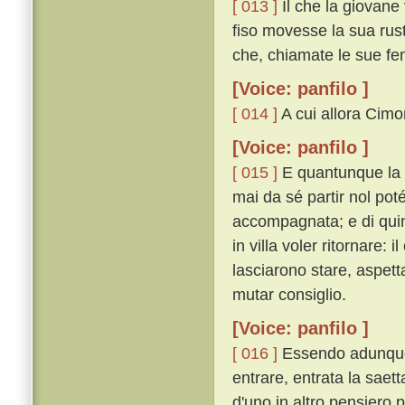
[ 013 ]
Il che la giovane
fiso movesse la sua rus
che, chiamate le sue fem
[Voice: panfilo ]
[ 014 ]
A cui allora Cimon
[Voice: panfilo ]
[ 015 ]
E quantunque la 
mai da sé partir nol poté
accompagnata; e di quin
in villa voler ritornare:
lasciarono stare, aspett
mutar consiglio.
[Voice: panfilo ]
[ 016 ]
Essendo adunque 
entrare, entrata la saet
d'uno in altro pensiero p