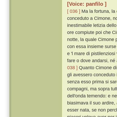
[Voice: panfilo ]
[ 036 ]
Ma la fortuna, la
conceduto a Cimone, non
inestimabile letizia del
ore compiute poi che Ci
notte, la quale Cimone 
con essa insieme surse u
e 'l mare di pistilenzios
fare o dove andarsi, né 
038 ]
Quanto Cimone di c
gli avessero conceduto il
senza esso prima si sa
compagni, ma sopra tutt
dell'onda temendo: e n
biasimava il suo ardire
esser nata, se non perché
piaceri voleva aver per