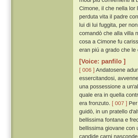
Cimone, il che nella lor
perduta vita il padre c
lui di lui fuggita, per n
comandò che alla villa n
cosa a Cimone fu carissi
eran piú a grado che le 
[Voice: panfilo ]
[ 006 ]
Andatosene adunqu
essercitandosi, avvenne
una possessione a un'alt
quale era in quella cont
era fronzuto.
[ 007 ]
Per 
guidò, in un pratello d'al
bellissima fontana e fre
bellissima giovane con u
candide carni nascondea,