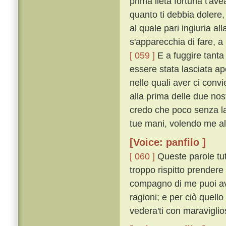
prima lieta fortuna t'av
quanto ti debbia dolere
al quale pari ingiuria a
s'apparecchia di fare, a
[ 059 ]
E a fuggire tanta 
essere stata lasciata ape
nelle quali aver ci conv
alla prima delle due nost
credo che poco senza la 
tue mani, volendo me all
[Voice: panfilo ]
[ 060 ]
Queste parole tut
troppo rispitto prendere 
compagno di me puoi ave
ragioni; e per ciò quell
vedera'ti con maraviglio