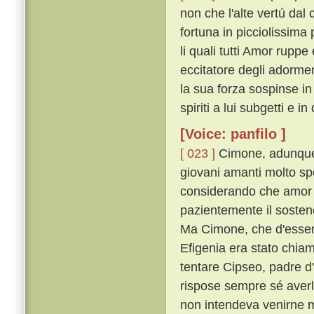
non che l'alte vertú dal
fortuna in picciolissima
li quali tutti Amor rupp
eccitatore degli adorme
la sua forza sospinse i
spiriti a lui subgetti e i
[Voice: panfilo ]
[ 023 ]
Cimone, adunque,
giovani amanti molto sp
considerando che amor 
pazientemente il sostenea
Ma Cimone, che d'esser 
Efigenia era stato chiam
tentare Cipseo, padre d
rispose sempre sé aver
non intendeva venirne 