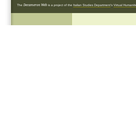
Decameron Web
The
is a project of the
Italian Studies Department
's
Virtual Humanit