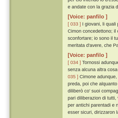
e andate con la grazia di
[Voice: panfilo ]
[ 033 ]
I giovani, li qual
Cimon concedettono; il 
sconfortare; io sono il 
meritata d'avere, che 
[Voice: panfilo ]
[ 034 ]
Tornossi adunque 
senza alcuna altra cosa 
035 ]
Cimone adunque, pi
preda, poi che alquanto
diliberò co' suoi compag
pari diliberazion di tu
per antichi parentadi e 
esser sicuri, dirizzaron 