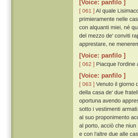
[Voice: panfilo ]
[ 061 ]
Al quale Lisimaco
primieramente nelle case
con alquanti miei, né qua
del mezzo de' conviti ra
apprestare, ne menerem
[Voice: panfilo ]
[ 062 ]
Piacque l'ordine a
[Voice: panfilo ]
[ 063 ]
Venuto il giorno 
della casa de' due fratell
oportuna avendo apprest
sotto i vestimenti arma
al suo proponimento acce
al porto, acciò che niun
e con l'altre due alle c