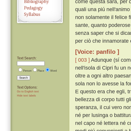
come questa sarà, per d
quali una piú nell'anim
non solamente il felice
sante, quanto poderose e
senza saper che si dican
per ciò che innamorate 
[Voice: panfilo ]
Text Search:
[ 003 ]
Adunque (sí come n
nell'isola di Cipri fu u
Person
Place
Word
oltre a ogni altro paesa
Search
sola non lo avesse la fo
Text Options:
E questo era che egli, tra
Go to English text
Hide text labels
bellezza di corpo tutti g
speranza, il cui vero n
né per lusinga o battitu
nel capo né lettera né 
modi piú convenienti a 