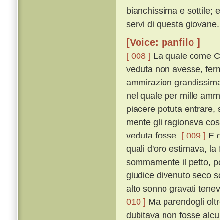
bianchissima e sottile; 
servi di questa giovane.
[Voice: panfilo ]
[ 008 ]
La quale come Ci
veduta non avesse, ferm
ammirazion grandissima 
nel quale per mille amm
piacere potuta entrare, 
mente gli ragionava cost
veduta fosse.
[ 009 ]
E q
quali d'oro estimava, la 
sommamente il petto, poc
giudice divenuto seco so
alto sonno gravati tenev
010 ]
Ma parendogli oltre
dubitava non fosse alcu