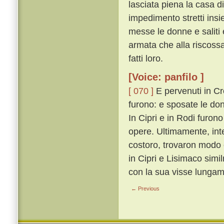
lasciata piena la casa di
impedimento stretti insi
messe le donne e saliti e
armata che alla riscossa
fatti loro.
[Voice: panfilo ]
[ 070 ]
E pervenuti in Cre
furono: e sposate le donn
In Cipri e in Rodi furon
opere. Ultimamente, inter
costoro, trovaron modo 
in Cipri e Lisimaco sim
con la sua visse lungam
← Previous