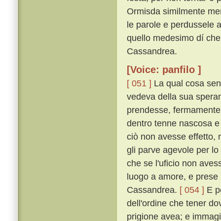
Ormisda similmente men
le parole e perdussele a 
quello medesimo dí ch
Cassandrea.
[Voice: panfilo ]
[ 051 ]
La qual cosa sent
vedeva della sua speran
prendesse, fermamente 
dentro tenne nascosa e
ciò non avesse effetto, n
gli parve agevole per lo
che se l'uficio non aves
luogo a amore, e prese p
Cassandrea.
[ 054 ]
E p
dell'ordine che tener do
prigione avea; e immagi