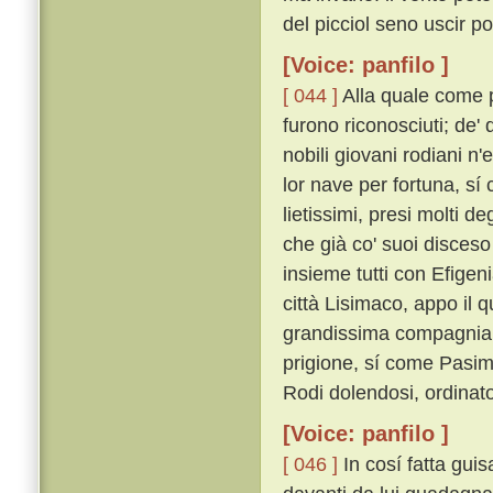
del picciol seno uscir po
[Voice: panfilo ]
[ 044 ]
Alla quale come pe
furono riconosciuti; de' 
nobili giovani rodiani n
lor nave per fortuna, sí 
lietissimi, presi molti d
che già co' suoi disceso
insieme tutti con Efigeni
città Lisimaco, appo il 
grandissima compagnia 
prigione, sí come Pasim
Rodi dolendosi, ordinat
[Voice: panfilo ]
[ 046 ]
In cosí fatta gui