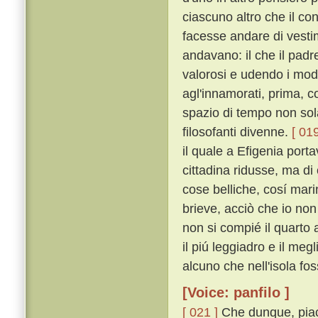
ciascuno altro che il c
facesse andare di vestime
andavano: il che il pad
valorosi e udendo i mod
agl'innamorati, prima, 
spazio di tempo non sol
filosofanti divenne.
[ 019
il quale a Efigenia port
cittadina ridusse, ma di
cose belliche, cosí mar
brieve, acciò che io non
non si compié il quarto 
il piú leggiadro e il meg
alcuno che nell'isola fos
[Voice: panfilo ]
[ 021 ]
Che dunque, piac