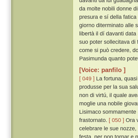
davanti da lui guadagnat
da molte nobili donne di
presura e sí della fatica
giorno diterminato alle
libertà il dí davanti dat
suo poter sollecitava di 
come si può credere, do
Pasimunda quanto poteva
[Voice: panfilo ]
[ 049 ]
La fortuna, quasi
produsse per la sua sal
non di virtú, il quale a
moglie una nobile giovan
Lisimaco sommamente ama
frastornato.
[ 050 ]
Ora v
celebrare le sue nozze
festa, per non tornar e 