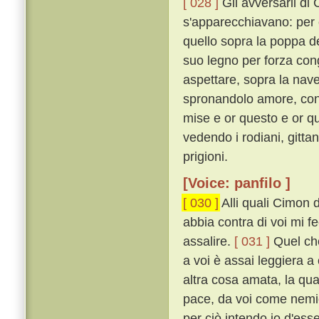
[ 028 ]
Gli avversarii di
s'apparecchiavano: per 
quello sopra la poppa de
suo legno per forza con
aspettare, sopra la nave 
spronandolo amore, con m
mise e or questo e or q
vedendo i rodiani, gittan
prigioni.
[Voice: panfilo ]
[ 030 ]
Alli quali Cimon 
abbia contra di voi mi 
assalire.
[ 031 ]
Quel che
a voi è assai leggiera 
altra cosa amata, la qu
pace, da voi come nemic
per ciò intendo io d'ess