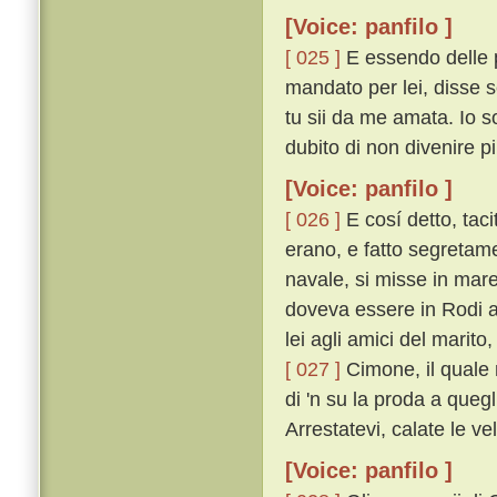
[Voice: panfilo ]
[ 025 ]
E essendo delle p
mandato per lei, disse 
tu sii da me amata. Io s
dubito di non divenire pi
[Voice: panfilo ]
[ 026 ]
E cosí detto, taci
erano, e fatto segretam
navale, si misse in mare
doveva essere in Rodi a
lei agli amici del marito
[ 027 ]
Cimone, il quale 
di 'n su la proda a quegl
Arrestatevi, calate le ve
[Voice: panfilo ]