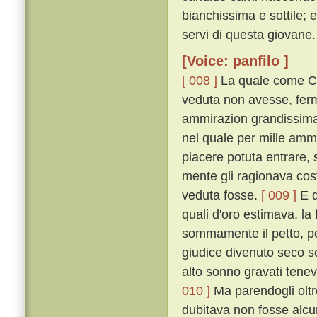
bianchissima e sottile; 
servi di questa giovane.
[Voice: panfilo ]
[ 008 ]
La quale come Ci
veduta non avesse, ferm
ammirazion grandissima 
nel quale per mille amm
piacere potuta entrare, 
mente gli ragionava cost
veduta fosse.
[ 009 ]
E q
quali d'oro estimava, la 
sommamente il petto, poc
giudice divenuto seco so
alto sonno gravati tenev
010 ]
Ma parendogli oltre
dubitava non fosse alcu