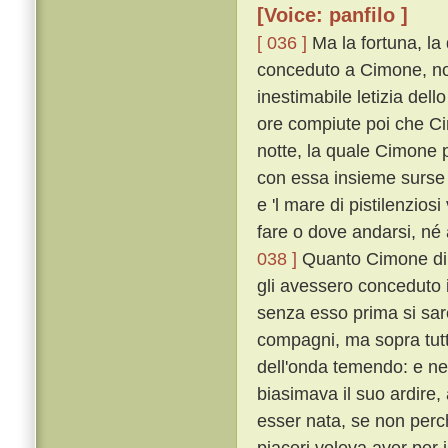
[Voice: panfilo ]
[ 036 ]
Ma la fortuna, la
conceduto a Cimone, non
inestimabile letizia del
ore compiute poi che Ci
notte, la quale Cimone 
con essa insieme surse u
e 'l mare di pistilenzios
fare o dove andarsi, né 
038 ]
Quanto Cimone di c
gli avessero conceduto il
senza esso prima si sa
compagni, ma sopra tutt
dell'onda temendo: e n
biasimava il suo ardire
esser nata, se non perché
piaceri voleva aver per