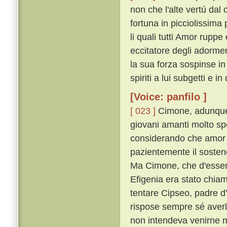
non che l'alte vertú dal
fortuna in picciolissima
li quali tutti Amor rupp
eccitatore degli adorme
la sua forza sospinse i
spiriti a lui subgetti e i
[Voice: panfilo ]
[ 023 ]
Cimone, adunque,
giovani amanti molto sp
considerando che amor 
pazientemente il sostenea
Ma Cimone, che d'esser 
Efigenia era stato chiam
tentare Cipseo, padre d
rispose sempre sé aver
non intendeva venirne 