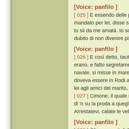
[Voice: panfilo ]
[ 025 ]
E essendo delle p
mandato per lei, disse 
tu sii da me amata. Io s
dubito di non divenire pi
[Voice: panfilo ]
[ 026 ]
E cosí detto, taci
erano, e fatto segretam
navale, si misse in mare
doveva essere in Rodi a
lei agli amici del marito
[ 027 ]
Cimone, il quale 
di 'n su la proda a quegl
Arrestatevi, calate le ve
[Voice: panfilo ]