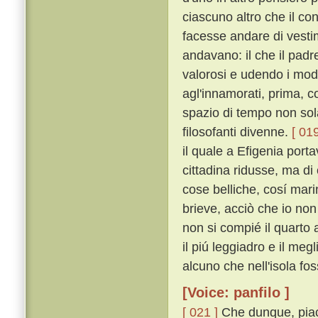
ciascuno altro che il c
facesse andare di vestime
andavano: il che il pad
valorosi e udendo i mod
agl'innamorati, prima, 
spazio di tempo non sol
filosofanti divenne.
[ 019
il quale a Efigenia port
cittadina ridusse, ma di
cose belliche, cosí mar
brieve, acciò che io non
non si compié il quarto 
il piú leggiadro e il meg
alcuno che nell'isola fos
[Voice: panfilo ]
[ 021 ]
Che dunque, piac