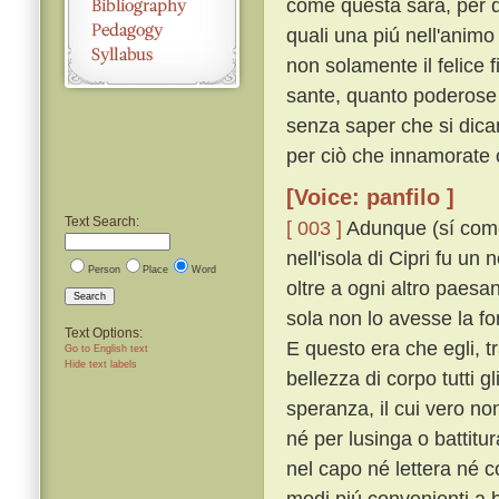
come questa sarà, per d
quali una piú nell'anim
non solamente il felice
sante, quanto poderose e
senza saper che si dican
per ciò che innamorate 
[Voice: panfilo ]
Text Search:
[ 003 ]
Adunque (sí come n
nell'isola di Cipri fu u
Person
Place
Word
oltre a ogni altro paesa
Search
sola non lo avesse la fo
Text Options:
E questo era che egli, tra
Go to English text
Hide text labels
bellezza di corpo tutti g
speranza, il cui vero n
né per lusinga o battitu
nel capo né lettera né 
modi piú convenienti a 