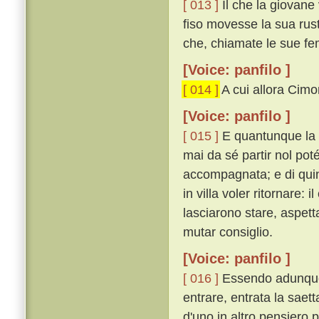
[ 013 ]
Il che la giovane
fiso movesse la sua rus
che, chiamate le sue fem
[Voice: panfilo ]
[ 014 ]
A cui allora Cimon
[Voice: panfilo ]
[ 015 ]
E quantunque la 
mai da sé partir nol poté
accompagnata; e di quin
in villa voler ritornare:
lasciarono stare, aspett
mutar consiglio.
[Voice: panfilo ]
[ 016 ]
Essendo adunque 
entrare, entrata la saet
d'uno in altro pensiero p