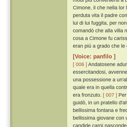
Cimone, il che nella lor
perduta vita il padre c
lui di lui fuggita, per n
comandò che alla villa n
cosa a Cimone fu carissi
eran piú a grado che le 
[Voice: panfilo ]
[ 006 ]
Andatosene adunqu
essercitandosi, avvenne
una possessione a un'alt
quale era in quella cont
era fronzuto.
[ 007 ]
Per 
guidò, in un pratello d'al
bellissima fontana e fre
bellissima giovane con u
candide carni nascondea,