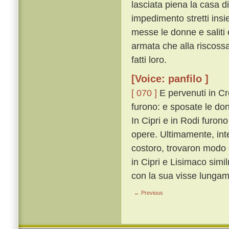
lasciata piena la casa di
impedimento stretti insi
messe le donne e saliti e
armata che alla riscossa
fatti loro.
[Voice: panfilo ]
[ 070 ]
E pervenuti in Cre
furono: e sposate le donn
In Cipri e in Rodi furon
opere. Ultimamente, inter
costoro, trovaron modo 
in Cipri e Lisimaco sim
con la sua visse lungam
← Previous