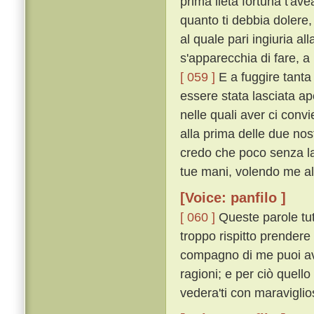
prima lieta fortuna t'av
quanto ti debbia dolere
al quale pari ingiuria a
s'apparecchia di fare, a
[ 059 ]
E a fuggire tanta 
essere stata lasciata ape
nelle quali aver ci conv
alla prima delle due nost
credo che poco senza la 
tue mani, volendo me all
[Voice: panfilo ]
[ 060 ]
Queste parole tut
troppo rispitto prendere 
compagno di me puoi ave
ragioni; e per ciò quell
vedera'ti con maraviglio