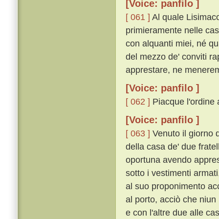
[Voice: panfilo ]
[ 061 ]
Al quale Lisimaco
primieramente nelle case
con alquanti miei, né qua
del mezzo de' conviti ra
apprestare, ne menerem
[Voice: panfilo ]
[ 062 ]
Piacque l'ordine a
[Voice: panfilo ]
[ 063 ]
Venuto il giorno 
della casa de' due fratell
oportuna avendo apprest
sotto i vestimenti arma
al suo proponimento acce
al porto, acciò che niun
e con l'altre due alle c