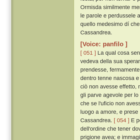
Ormisda similmente men
le parole e perdussele a 
quello medesimo dí ch
Cassandrea.
[Voice: panfilo ]
[ 051 ]
La qual cosa sent
vedeva della sua speran
prendesse, fermamente 
dentro tenne nascosa e
ciò non avesse effetto, n
gli parve agevole per lo
che se l'uficio non aves
luogo a amore, e prese p
Cassandrea.
[ 054 ]
E p
dell'ordine che tener do
prigione avea; e immagi