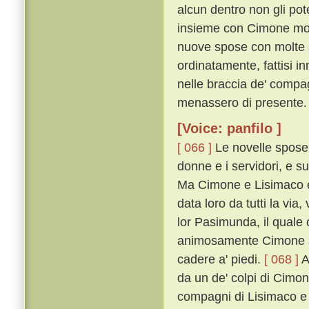
alcun dentro non gli pot
insieme con Cimone mon
nuove spose con molte a
ordinatamente, fattisi in
nelle braccia de' comp
menassero di presente.
[Voice: panfilo ]
[ 066 ]
Le novelle spose c
donne e i servidori, e s
Ma Cimone e Lisimaco e'
data loro da tutti la vi
lor Pasimunda, il quale
animosamente Cimone sop
cadere a' piedi.
[ 068 ]
A
da un de' colpi di Cimon 
compagni di Lisimaco e d