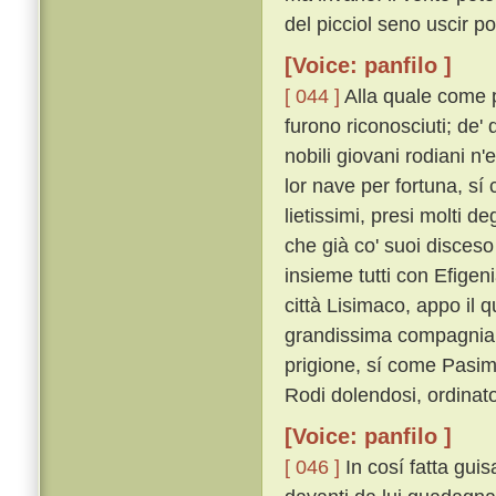
del picciol seno uscir po
[Voice: panfilo ]
[ 044 ]
Alla quale come pe
furono riconosciuti; de' 
nobili giovani rodiani n
lor nave per fortuna, sí 
lietissimi, presi molti d
che già co' suoi disceso
insieme tutti con Efigeni
città Lisimaco, appo il 
grandissima compagnia 
prigione, sí come Pasim
Rodi dolendosi, ordinat
[Voice: panfilo ]
[ 046 ]
In cosí fatta gui