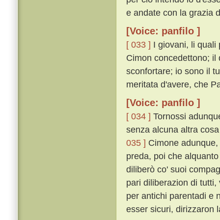
e andate con la grazia di
[Voice: panfilo ]
[ 033 ]
I giovani, li qual
Cimon concedettono; il 
sconfortare; io sono il 
meritata d'avere, che 
[Voice: panfilo ]
[ 034 ]
Tornossi adunque 
senza alcuna altra cosa 
035 ]
Cimone adunque, pi
preda, poi che alquanto
diliberò co' suoi compag
pari diliberazion di tu
per antichi parentadi e 
esser sicuri, dirizzaron 