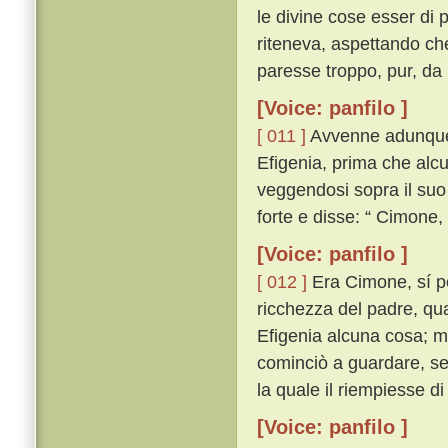
le divine cose esser di
riteneva, aspettando ch
paresse troppo, pur, da 
[Voice: panfilo ]
[ 011 ]
Avvenne adunque 
Efigenia, prima che alcun
veggendosi sopra il suo
forte e disse: “ Cimone
[Voice: panfilo ]
[ 012 ]
Era Cimone, sí per
ricchezza del padre, qua
Efigenia alcuna cosa; ma 
cominciò a guardare, se
la quale il riempiesse d
[Voice: panfilo ]