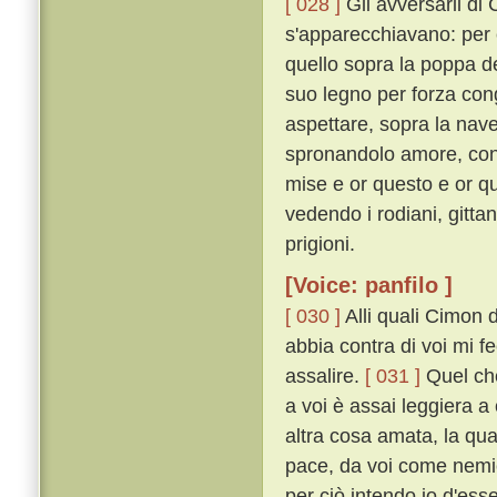
[ 028 ]
Gli avversarii di
s'apparecchiavano: per 
quello sopra la poppa de
suo legno per forza con
aspettare, sopra la nave 
spronandolo amore, con m
mise e or questo e or q
vedendo i rodiani, gittan
prigioni.
[Voice: panfilo ]
[ 030 ]
Alli quali Cimon 
abbia contra di voi mi 
assalire.
[ 031 ]
Quel che
a voi è assai leggiera 
altra cosa amata, la qu
pace, da voi come nemic
per ciò intendo io d'ess