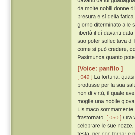
davanti da lui guadagnat
da molte nobili donne di
presura e sí della fatica
giorno diterminato alle
libertà il dí davanti dat
suo poter sollecitava di 
come si può credere, do
Pasimunda quanto poteva
[Voice: panfilo ]
[ 049 ]
La fortuna, quasi
produsse per la sua sal
non di virtú, il quale a
moglie una nobile giovan
Lisimaco sommamente ama
frastornato.
[ 050 ]
Ora v
celebrare le sue nozze
festa, per non tornar e 