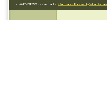
Decameron Web
The
is a project of the
Italian Studies Department
's
Virtual Humanit