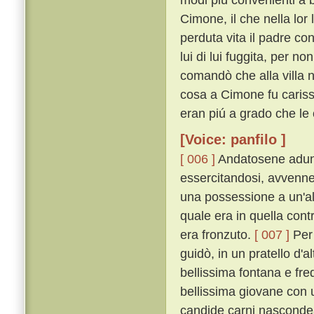
Cimone, il che nella lor
perduta vita il padre c
lui di lui fuggita, per n
comandò che alla villa n
cosa a Cimone fu carissi
eran piú a grado che le 
[Voice: panfilo ]
[ 006 ]
Andatosene adunqu
essercitandosi, avvenne
una possessione a un'alt
quale era in quella cont
era fronzuto.
[ 007 ]
Per 
guidò, in un pratello d'al
bellissima fontana e fre
bellissima giovane con u
candide carni nascondea,