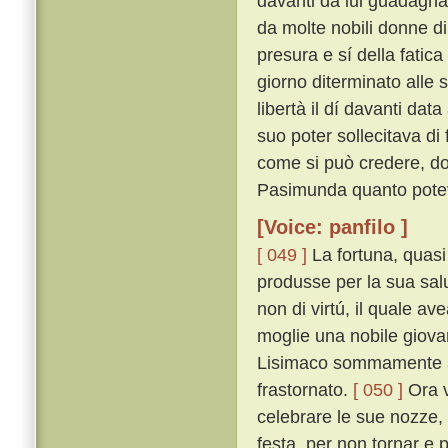
davanti da lui guadagnat
da molte nobili donne di
presura e sí della fatica
giorno diterminato alle
libertà il dí davanti dat
suo poter sollecitava di 
come si può credere, do
Pasimunda quanto poteva
[Voice: panfilo ]
[ 049 ]
La fortuna, quasi
produsse per la sua sal
non di virtú, il quale a
moglie una nobile giovan
Lisimaco sommamente ama
frastornato.
[ 050 ]
Ora v
celebrare le sue nozze
festa, per non tornar e 