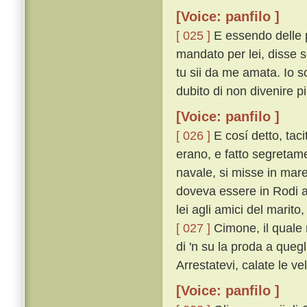
[Voice: panfilo ]
[ 025 ]
E essendo delle p
mandato per lei, disse 
tu sii da me amata. Io s
dubito di non divenire pi
[Voice: panfilo ]
[ 026 ]
E cosí detto, taci
erano, e fatto segretam
navale, si misse in mare
doveva essere in Rodi a
lei agli amici del marito
[ 027 ]
Cimone, il quale 
di 'n su la proda a quegl
Arrestatevi, calate le ve
[Voice: panfilo ]