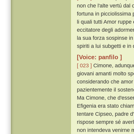
non che l'alte vertú dal
fortuna in picciolissima
li quali tutti Amor rupp
eccitatore degli adorme
la sua forza sospinse i
spiriti a lui subgetti e i
[Voice: panfilo ]
[ 023 ]
Cimone, adunque,
giovani amanti molto sp
considerando che amor 
pazientemente il sostenea
Ma Cimone, che d'esser 
Efigenia era stato chiam
tentare Cipseo, padre d
rispose sempre sé aver
non intendeva venirne 