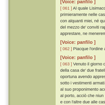
[Voice: panfilo ]
[ 061 ]
Al quale Lisimaco
primieramente nelle case
con alquanti miei, né qua
del mezzo de' conviti ra
apprestare, ne menerem
[Voice: panfilo ]
[ 062 ]
Piacque l'ordine a
[Voice: panfilo ]
[ 063 ]
Venuto il giorno 
della casa de' due fratell
oportuna avendo apprest
sotto i vestimenti arma
al suo proponimento acce
al porto, acciò che niun
e con l'altre due alle c