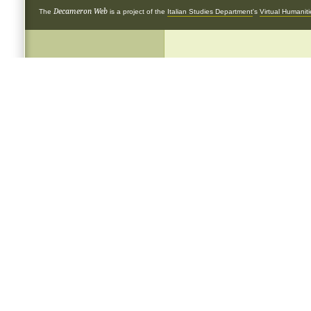
Decameron Web
The
is a project of the
Italian Studies Department
's
Virtual Humanit