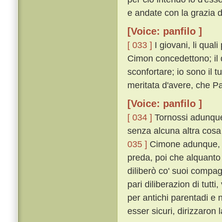
e andate con la grazia di
[Voice: panfilo ]
[ 033 ]
I giovani, li qual
Cimon concedettono; il 
sconfortare; io sono il 
meritata d'avere, che 
[Voice: panfilo ]
[ 034 ]
Tornossi adunque 
senza alcuna altra cosa 
035 ]
Cimone adunque, pi
preda, poi che alquanto
diliberò co' suoi compag
pari diliberazion di tu
per antichi parentadi e 
esser sicuri, dirizzaron 