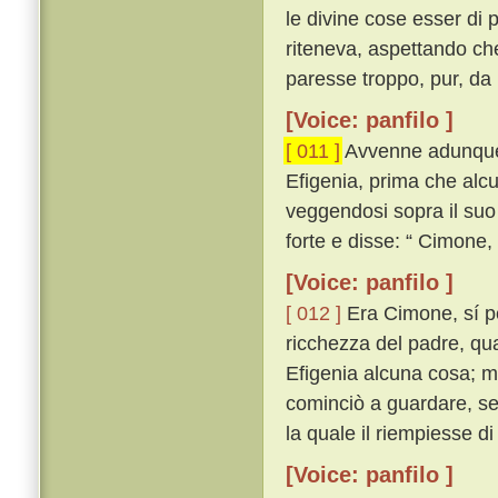
le divine cose esser di
riteneva, aspettando ch
paresse troppo, pur, da 
[Voice: panfilo ]
[ 011 ]
Avvenne adunque 
Efigenia, prima che alcun
veggendosi sopra il suo
forte e disse: “ Cimone
[Voice: panfilo ]
[ 012 ]
Era Cimone, sí per
ricchezza del padre, qua
Efigenia alcuna cosa; ma 
cominciò a guardare, se
la quale il riempiesse d
[Voice: panfilo ]