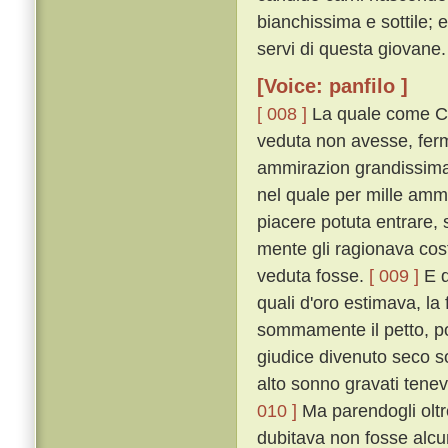
bianchissima e sottile; 
servi di questa giovane.
[Voice: panfilo ]
[ 008 ]
La quale come Ci
veduta non avesse, ferm
ammirazion grandissima 
nel quale per mille amm
piacere potuta entrare, 
mente gli ragionava cost
veduta fosse.
[ 009 ]
E q
quali d'oro estimava, la 
sommamente il petto, poc
giudice divenuto seco so
alto sonno gravati tenev
010 ]
Ma parendogli oltre
dubitava non fosse alcu