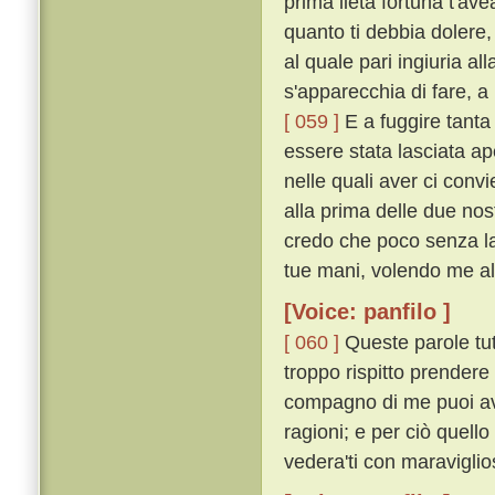
prima lieta fortuna t'av
quanto ti debbia dolere
al quale pari ingiuria a
s'apparecchia di fare, a
[ 059 ]
E a fuggire tanta 
essere stata lasciata ape
nelle quali aver ci conv
alla prima delle due nost
credo che poco senza la 
tue mani, volendo me all
[Voice: panfilo ]
[ 060 ]
Queste parole tut
troppo rispitto prendere 
compagno di me puoi ave
ragioni; e per ciò quell
vedera'ti con maraviglio