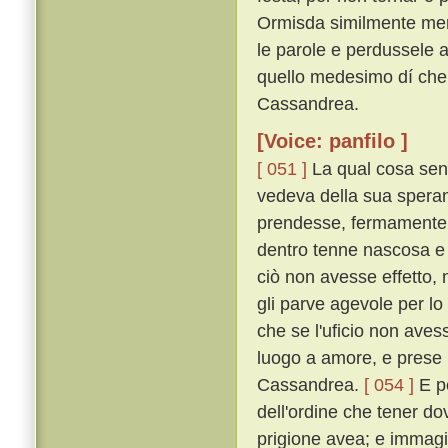
Ormisda similmente men
le parole e perdussele a 
quello medesimo dí ch
Cassandrea.
[Voice: panfilo ]
[ 051 ]
La qual cosa sent
vedeva della sua speran
prendesse, fermamente 
dentro tenne nascosa e
ciò non avesse effetto, n
gli parve agevole per lo
che se l'uficio non aves
luogo a amore, e prese p
Cassandrea.
[ 054 ]
E p
dell'ordine che tener do
prigione avea; e immagi