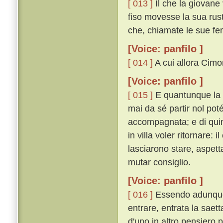
[ 013 ]
Il che la giovane
fiso movesse la sua rus
che, chiamate le sue fem
[Voice: panfilo ]
[ 014 ]
A cui allora Cimon
[Voice: panfilo ]
[ 015 ]
E quantunque la 
mai da sé partir nol poté
accompagnata; e di quin
in villa voler ritornare:
lasciarono stare, aspett
mutar consiglio.
[Voice: panfilo ]
[ 016 ]
Essendo adunque 
entrare, entrata la saet
d'uno in altro pensiero p