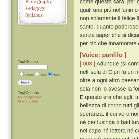
come questa sarà, per d
quali una piú nell'anim
non solamente il felice
sante, quanto poderose e
senza saper che si dican
per ciò che innamorate 
[Voice: panfilo ]
Text Search:
[ 003 ]
Adunque (sí come n
nell'isola di Cipri fu u
Person
Place
Word
oltre a ogni altro paesa
Search
sola non lo avesse la fo
Text Options:
E questo era che egli, tra
Go to English text
Hide text labels
bellezza di corpo tutti g
speranza, il cui vero n
né per lusinga o battitu
nel capo né lettera né 
modi piú convenienti a 