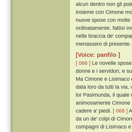
alcun dentro non gli pot
insieme con Cimone mon
nuove spose con molte a
ordinatamente, fattisi in
nelle braccia de' comp
menassero di presente.
[Voice: panfilo ]
[ 066 ]
Le novelle spose c
donne e i servidori, e s
Ma Cimone e Lisimaco e'
data loro da tutti la vi
lor Pasimunda, il quale
animosamente Cimone sop
cadere a' piedi.
[ 068 ]
A
da un de' colpi di Cimon 
compagni di Lisimaco e d