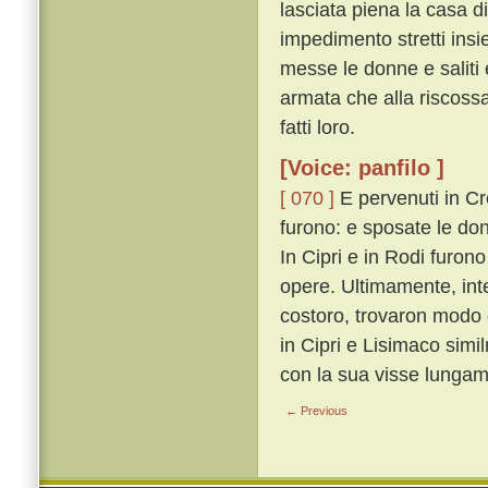
lasciata piena la casa di
impedimento stretti insi
messe le donne e saliti e
armata che alla riscossa
fatti loro.
[Voice: panfilo ]
[ 070 ]
E pervenuti in Cre
furono: e sposate le donn
In Cipri e in Rodi furon
opere. Ultimamente, inter
costoro, trovaron modo 
in Cipri e Lisimaco sim
con la sua visse lungam
← Previous