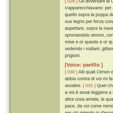
[ 028 ]
Gli avversarii di
s'apparecchiavano: per 
quello sopra la poppa de
suo legno per forza con
aspettare, sopra la nave 
spronandolo amore, con m
mise e or questo e or q
vedendo i rodiani, gittan
prigioni.
[Voice: panfilo ]
[ 030 ]
Alli quali Cimon 
abbia contra di voi mi 
assalire.
[ 031 ]
Quel che
a voi è assai leggiera 
altra cosa amata, la qu
pace, da voi come nemic
per ciò intendo io d'ess