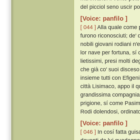
del picciol seno uscir po
[Voice: panfilo ]
[ 044 ]
Alla quale come pe
furono riconosciuti; de' 
nobili giovani rodiani n
lor nave per fortuna, sí 
lietissimi, presi molti d
che già co' suoi disceso
insieme tutti con Efigeni
città Lisimaco, appo il 
grandissima compagnia 
prigione, sí come Pasim
Rodi dolendosi, ordinat
[Voice: panfilo ]
[ 046 ]
In cosí fatta gui