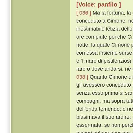
[Voice: panfilo ]
[ 036 ]
Ma la fortuna, la
conceduto a Cimone, non
inestimabile letizia del
ore compiute poi che Ci
notte, la quale Cimone 
con essa insieme surse u
e 'l mare di pistilenzios
fare o dove andarsi, né 
038 ]
Quanto Cimone di c
gli avessero conceduto il
senza esso prima si sa
compagni, ma sopra tutt
dell'onda temendo: e n
biasimava il suo ardire
esser nata, se non perché
piaceri voleva aver per