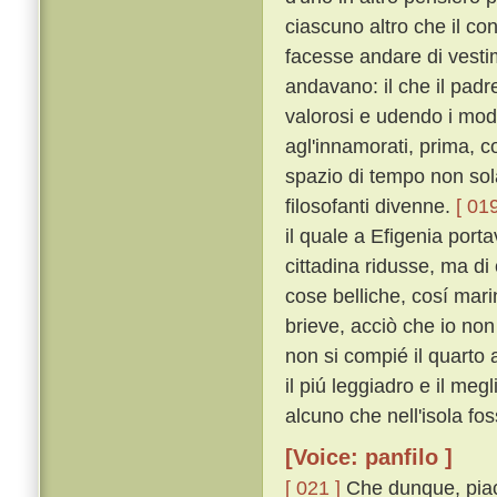
ciascuno altro che il c
facesse andare di vestime
andavano: il che il pad
valorosi e udendo i mod
agl'innamorati, prima, 
spazio di tempo non sol
filosofanti divenne.
[ 019
il quale a Efigenia port
cittadina ridusse, ma di
cose belliche, cosí mar
brieve, acciò che io non
non si compié il quarto 
il piú leggiadro e il meg
alcuno che nell'isola fos
[Voice: panfilo ]
[ 021 ]
Che dunque, piac