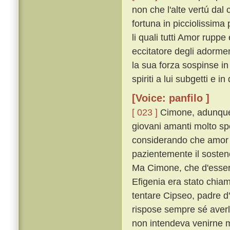
non che l'alte vertú dal
fortuna in picciolissima
li quali tutti Amor rupp
eccitatore degli adorme
la sua forza sospinse i
spiriti a lui subgetti e i
[Voice: panfilo ]
[ 023 ]
Cimone, adunque,
giovani amanti molto sp
considerando che amor 
pazientemente il sostenea
Ma Cimone, che d'esser 
Efigenia era stato chiam
tentare Cipseo, padre d
rispose sempre sé aver
non intendeva venirne 