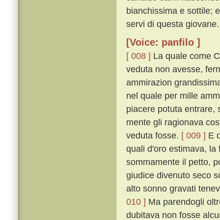
bianchissima e sottile; 
servi di questa giovane.
[Voice: panfilo ]
[ 008 ]
La quale come Ci
veduta non avesse, ferm
ammirazion grandissima 
nel quale per mille amm
piacere potuta entrare, 
mente gli ragionava cost
veduta fosse.
[ 009 ]
E q
quali d'oro estimava, la 
sommamente il petto, poc
giudice divenuto seco so
alto sonno gravati tenev
010 ]
Ma parendogli oltre
dubitava non fosse alcu