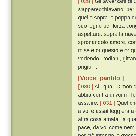
[ 028 ]
Gli avversarii di
s'apparecchiavano: per 
quello sopra la poppa de
suo legno per forza con
aspettare, sopra la nave 
spronandolo amore, con m
mise e or questo e or q
vedendo i rodiani, gittan
prigioni.
[Voice: panfilo ]
[ 030 ]
Alli quali Cimon 
abbia contra di voi mi 
assalire.
[ 031 ]
Quel che
a voi è assai leggiera 
altra cosa amata, la qu
pace, da voi come nemic
per ciò intendo io d'ess