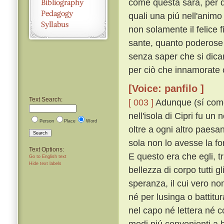
come questa sarà, per d
quali una piú nell'anim
non solamente il felice
sante, quanto poderose e
senza saper che si dican
per ciò che innamorate 
[Voice: panfilo ]
Text Search:
[ 003 ]
Adunque (sí come n
nell'isola di Cipri fu u
Person
Place
Word
oltre a ogni altro paesa
Search
sola non lo avesse la fo
Text Options:
E questo era che egli, tra
Go to English text
Hide text labels
bellezza di corpo tutti g
speranza, il cui vero n
né per lusinga o battitu
nel capo né lettera né 
modi piú convenienti a 