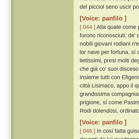
del picciol seno uscir po
[Voice: panfilo ]
[ 044 ]
Alla quale come pe
furono riconosciuti; de' 
nobili giovani rodiani n
lor nave per fortuna, sí 
lietissimi, presi molti d
che già co' suoi disceso
insieme tutti con Efigeni
città Lisimaco, appo il 
grandissima compagnia 
prigione, sí come Pasim
Rodi dolendosi, ordinat
[Voice: panfilo ]
[ 046 ]
In cosí fatta gui