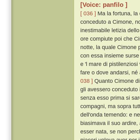
[Voice: panfilo ]
[ 036 ]
Ma la fortuna, la
conceduto a Cimone, non
inestimabile letizia del
ore compiute poi che Ci
notte, la quale Cimone 
con essa insieme surse u
e 'l mare di pistilenzios
fare o dove andarsi, né 
038 ]
Quanto Cimone di c
gli avessero conceduto il
senza esso prima si sa
compagni, ma sopra tutt
dell'onda temendo: e n
biasimava il suo ardire
esser nata, se non perché
piaceri voleva aver per