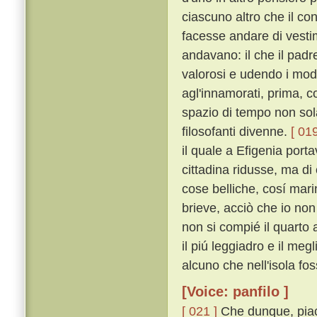
ciascuno altro che il c
facesse andare di vestime
andavano: il che il pad
valorosi e udendo i mod
agl'innamorati, prima, 
spazio di tempo non sol
filosofanti divenne.
[ 019
il quale a Efigenia port
cittadina ridusse, ma di
cose belliche, cosí mar
brieve, acciò che io non
non si compié il quarto 
il piú leggiadro e il meg
alcuno che nell'isola fos
[Voice: panfilo ]
[ 021 ]
Che dunque, piac