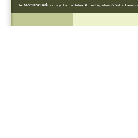
Decameron Web
The
is a project of the
Italian Studies Department
's
Virtual Humanit