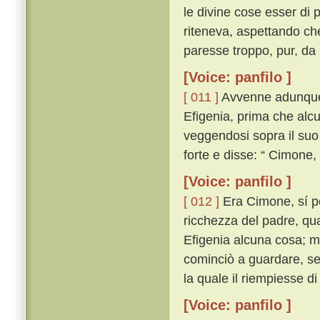
le divine cose esser di
riteneva, aspettando ch
paresse troppo, pur, da 
[Voice: panfilo ]
[ 011 ]
Avvenne adunque 
Efigenia, prima che alcun
veggendosi sopra il suo
forte e disse: “ Cimone
[Voice: panfilo ]
[ 012 ]
Era Cimone, sí per
ricchezza del padre, qua
Efigenia alcuna cosa; ma 
cominciò a guardare, se
la quale il riempiesse d
[Voice: panfilo ]