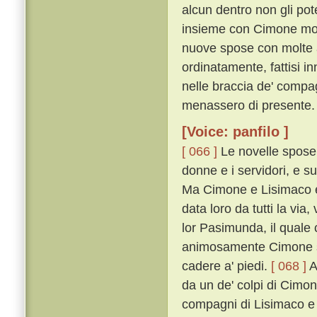
alcun dentro non gli pot
insieme con Cimone mon
nuove spose con molte a
ordinatamente, fattisi in
nelle braccia de' comp
menassero di presente.
[Voice: panfilo ]
[ 066 ]
Le novelle spose c
donne e i servidori, e s
Ma Cimone e Lisimaco e'
data loro da tutti la vi
lor Pasimunda, il quale
animosamente Cimone sop
cadere a' piedi.
[ 068 ]
A
da un de' colpi di Cimon 
compagni di Lisimaco e d