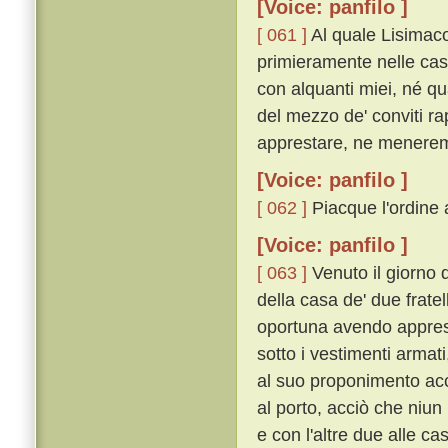
[Voice: panfilo ]
[ 061 ]
Al quale Lisimaco
primieramente nelle case
con alquanti miei, né qua
del mezzo de' conviti ra
apprestare, ne menerem
[Voice: panfilo ]
[ 062 ]
Piacque l'ordine a
[Voice: panfilo ]
[ 063 ]
Venuto il giorno 
della casa de' due fratell
oportuna avendo apprest
sotto i vestimenti arma
al suo proponimento acce
al porto, acciò che niun
e con l'altre due alle c