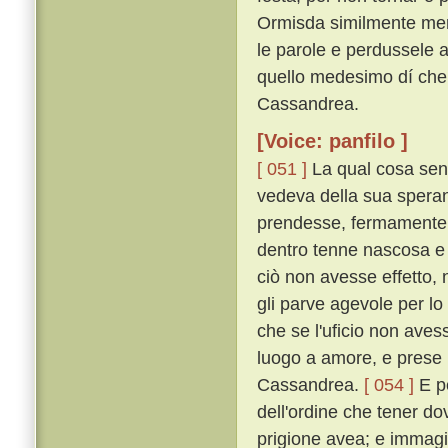
Ormisda similmente men
le parole e perdussele a 
quello medesimo dí ch
Cassandrea.
[Voice: panfilo ]
[ 051 ]
La qual cosa sent
vedeva della sua speran
prendesse, fermamente 
dentro tenne nascosa e
ciò non avesse effetto, n
gli parve agevole per lo
che se l'uficio non aves
luogo a amore, e prese p
Cassandrea.
[ 054 ]
E p
dell'ordine che tener do
prigione avea; e immagi