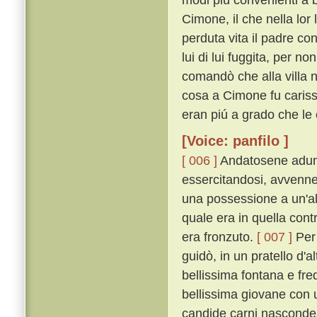
Cimone, il che nella lor
perduta vita il padre c
lui di lui fuggita, per n
comandò che alla villa n
cosa a Cimone fu carissi
eran piú a grado che le 
[Voice: panfilo ]
[ 006 ]
Andatosene adunqu
essercitandosi, avvenne
una possessione a un'alt
quale era in quella cont
era fronzuto.
[ 007 ]
Per 
guidò, in un pratello d'al
bellissima fontana e fre
bellissima giovane con u
candide carni nascondea,