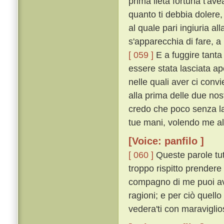
prima lieta fortuna t'av
quanto ti debbia dolere
al quale pari ingiuria a
s'apparecchia di fare, a
[ 059 ]
E a fuggire tanta 
essere stata lasciata ape
nelle quali aver ci conv
alla prima delle due nost
credo che poco senza la 
tue mani, volendo me all
[Voice: panfilo ]
[ 060 ]
Queste parole tut
troppo rispitto prendere 
compagno di me puoi ave
ragioni; e per ciò quell
vedera'ti con maraviglio