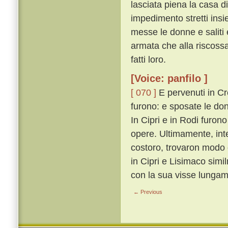
lasciata piena la casa di
impedimento stretti insi
messe le donne e saliti e
armata che alla riscossa
fatti loro.
[Voice: panfilo ]
[ 070 ]
E pervenuti in Cre
furono: e sposate le donn
In Cipri e in Rodi furon
opere. Ultimamente, inter
costoro, trovaron modo 
in Cipri e Lisimaco sim
con la sua visse lungam
← Previous