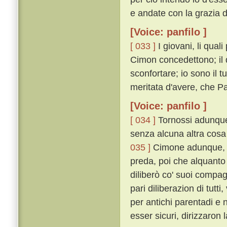
e andate con la grazia di
[Voice: panfilo ]
[ 033 ]
I giovani, li qual
Cimon concedettono; il 
sconfortare; io sono il 
meritata d'avere, che 
[Voice: panfilo ]
[ 034 ]
Tornossi adunque 
senza alcuna altra cosa 
035 ]
Cimone adunque, pi
preda, poi che alquanto
diliberò co' suoi compag
pari diliberazion di tu
per antichi parentadi e 
esser sicuri, dirizzaron 