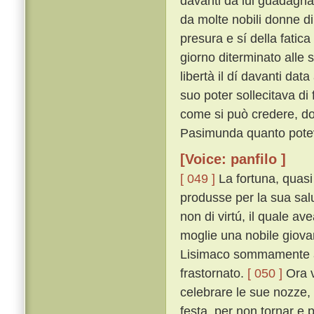
davanti da lui guadagnat
da molte nobili donne di
presura e sí della fatica
giorno diterminato alle
libertà il dí davanti dat
suo poter sollecitava di 
come si può credere, do
Pasimunda quanto poteva
[Voice: panfilo ]
[ 049 ]
La fortuna, quasi
produsse per la sua sal
non di virtú, il quale a
moglie una nobile giovan
Lisimaco sommamente ama
frastornato.
[ 050 ]
Ora v
celebrare le sue nozze
festa, per non tornar e 