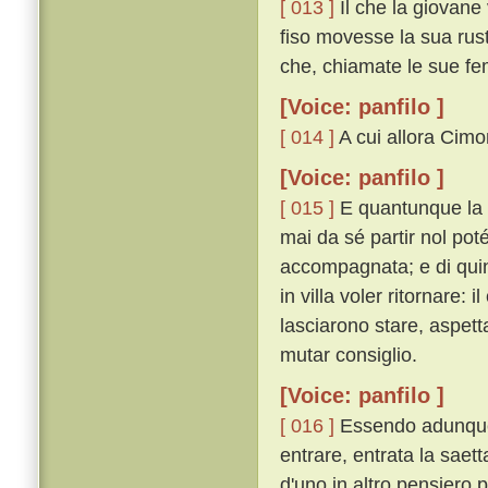
[ 013 ]
Il che la giovane
fiso movesse la sua rus
che, chiamate le sue fem
[Voice: panfilo ]
[ 014 ]
A cui allora Cimon
[Voice: panfilo ]
[ 015 ]
E quantunque la 
mai da sé partir nol poté
accompagnata; e di quin
in villa voler ritornare:
lasciarono stare, aspett
mutar consiglio.
[Voice: panfilo ]
[ 016 ]
Essendo adunque 
entrare, entrata la saet
d'uno in altro pensiero p