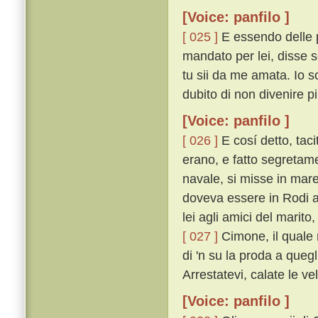
[Voice: panfilo ]
[ 025 ]
E essendo delle p
mandato per lei, disse 
tu sii da me amata. Io s
dubito di non divenire pi
[Voice: panfilo ]
[ 026 ]
E cosí detto, taci
erano, e fatto segretam
navale, si misse in mare
doveva essere in Rodi a
lei agli amici del marito
[ 027 ]
Cimone, il quale 
di 'n su la proda a quegl
Arrestatevi, calate le ve
[Voice: panfilo ]