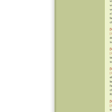
v
v
v
n
f
c
[
[ 
d
s
[
[ 
t
s
[
[ 
e
la
l
c
R
[
[ 
tr