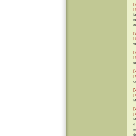
[
[ 
f
n
d
[
[ 
v
[
[ 
g
[
[ 
c
[
[ 
M
[
[ 
M
o
m
d