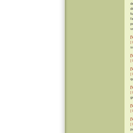
d
d
f
l
p
v
[
[ 
s
[
[ 
[
[ 
qu
[
[ 
g
[
[ 
[
[ 
p