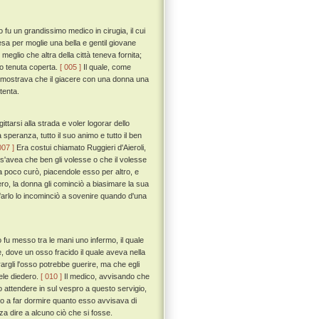
u un grandissimo medico in cirugia, il cui
sa per moglie una bella e gentil giovane
 meglio che altra della città teneva fornita;
ro tenuta coperta.
[ 005 ]
Il quale, come
i mostrava che il giacere con una donna una
tenta.
tarsi alla strada e voler logorar dello
ua speranza, tutto il suo animo e tutto il ben
007 ]
Era costui chiamato Ruggieri d'Aieroli,
o s'avea che ben gli volesse o che il volesse
nna poco curò, piacendole esso per altro, e
ro, la donna gli cominciò a biasimare la sua
i farlo lo incominciò a sovenire quando d'una
u messo tra le mani uno infermo, il quale
e, dove un osso fracido il quale aveva nella
rargli l'osso potrebbe guerire, ma che egli
ele diedero.
[ 010 ]
Il medico, avvisando che
attendere in sul vespro a questo servigio,
to a far dormire quanto esso avvisava di
a dire a alcuno ciò che si fosse.