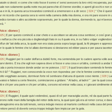
atutin si destò: e come che rotto fosse il sonno e' sensi avessero la loro virtú recuperata, pu
uale non solamente quella notte ma poi parecchie dí il tenne stordito; e aperti gli occhi e non
ua e in là, in questa arca trovandosi cominciò a smemorare e a dir seco:
[ 024 ]
“ Che è quest
ur mi ricordo che questa sera io venni nella camera della mia donna, e ora mi pare essere in 
edico tornato o altro accidente sopravenuto, per lo quale la donna, dormendo io, qui m'aves
erà. ”
Voice: dioneo ]
025 ]
E per questo cominciò a star cheto e a ascoltare se alcuna cosa sentisse; e cosí gran 
 nell'arca che era piccola e dogliendogli il lato in su il quale era, in su l'altro volger vogliendos
ell'un de' lati della arca, la quale non era stata posta sopra luogo iguali, la fé piegare e app
er lo quale le femine che ivi allato dormivano si destarono ed ebber paura e per paura tacetto
Voice: dioneo ]
026 ]
Ruggieri per lo cader dell'arca dubitò forte, ma sentendola per lo cadere aperta volle ava
tarvi dentro. E tra che egli non sapeva dove si fosse e una cosa e un'altra, cominciò a anda
cala o porta trovasse donde andar se ne potesse.
[ 027 ]
Il qual brancolare sentendo le femin
hi è là? ” Ruggieri, non conoscendo la voce non rispondea: per che le femine cominciarono a ch
olto vegghiato aveano, dormivan forte né sentivano d'alcuna di queste cose niente.
[ 028 ]
Lao
vatesi e fattesi a certe finestre, cominciarono a gridare: “ Al ladro, al ladro! ” : per la qual cosa 
etti e chi per una parte e chi per un'altra, corsono ed entrar nella casa; e i giovani similmente 
Voice: dioneo ]
029 ]
E Ruggieri, il quale quivi vedendosi, quasi di sé per maraviglia uscito, né da qual parte
ierono nelle mani della famiglia del rettor della terra, la qual quivi già era al romor corsa; e dav
alvagissimo era da tutti tenuto, senza indugio messo al martorio confessò nella casa del pres
l rettore pensò di doverlo senza troppo indugio fare impiccar per la gola.