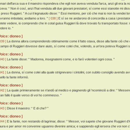
enari dell'arca sua e il maestro rispondeva che egli non aveva venduta l'arca, anzi gli era la n
iceva: “ Non è cosí, anzi l'hai venduta alli due giovani prestatori, sí come essi stanotte mi diss
u preso Ruggieri. ” A cui il legnaiuolo disse: “ Essi mentono, per ciò che mai io non la vendei
'avranno imbolata; andiamo a loro. ”
[ 038 ]
E sí se ne andarono di concordia a casa i prestator
otete vedere, io comprendo che in cotal guisa Ruggieri là dove trovato fu transportato fosse:
edere io. ”
Voice: dioneo ]
039 ]
La donna allora comprendendo ottimamente come il fatto stava, disse alla fante ciò che 
campo di Ruggieri dovesse dare aiuto, sí come colei che, volendo, a un'ora poteva Ruggieri sc
Voice: dioneo ]
040 ]
La fante disse: “ Madonna, insegnatemi come, e io farò volentieri ogni cosa. ”
Voice: dioneo ]
041 ]
La donna, sí come colei alla quale strignevano i cintolini, con subito consiglio avendo av
ello la fante informò.
Voice: dioneo ]
042 ]
La quale primieramente se n'andò al medico e piagnendo gli 'ncominciò a dire: “ Mess
ran fallo il quale verso di voi ho commesso. ”
Voice: dioneo ]
043 ]
Disse il maestro: “ E di che? ”
Voice: dioneo ]
044 ]
E la fante, non restando di lagrimar, disse: “ Messer, voi sapete che giovane Ruggieri d'Aie
aura e per amor mi convenne uguanno divenire amica; e sappiendo egli iersera che voi non c'e