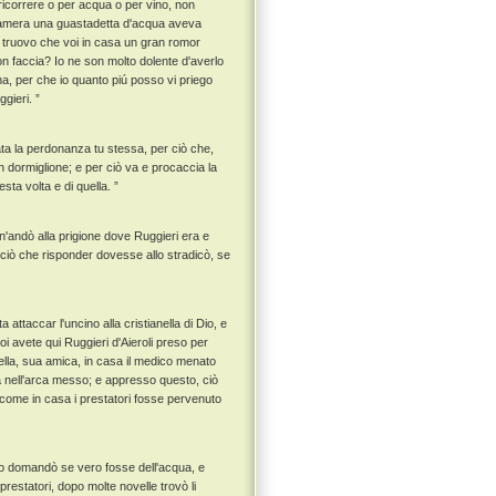
ricorrere o per acqua o per vino, non
 camera una guastadetta d'acqua aveva
io truovo che voi in casa un gran romor
on faccia? Io ne son molto dolente d'averlo
na, per che io quanto piú posso vi priego
gieri. ”
ata la perdonanza tu stessa, per ciò che,
n dormiglione; e per ciò va e procaccia la
sta volta e di quella. ”
n'andò alla prigione dove Ruggieri era e
di ciò che risponder dovesse allo stradicò, se
 attaccar l'uncino alla cristianella di Dio, e
oi avete qui Ruggieri d'Aieroli preso per
e ella, sua amica, in casa il medico menato
 nell'arca messo; e appresso questo, ciò
i come in casa i prestatori fosse pervenuto
co domandò se vero fosse dell'acqua, e
 prestatori, dopo molte novelle trovò li