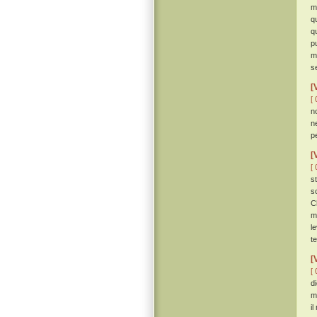
m
q
q
p
m
s
[
[ 
no
n
p
[
[ 
s
s
C
m
le
t
[
[ 
d
m
i