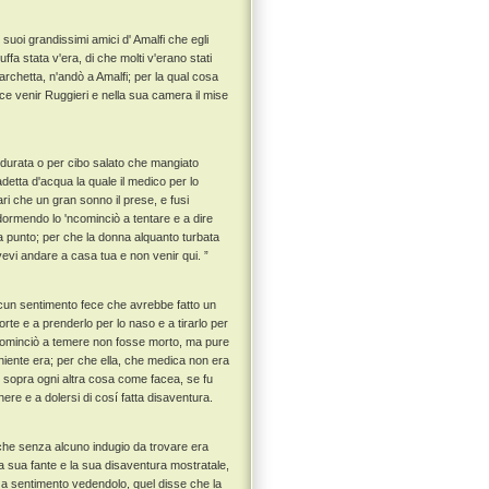
suoi grandissimi amici d' Amalfi che egli
a stata v'era, di che molti v'erano stati
archetta, n'andò a Amalfi; per la qual cosa
ce venir Ruggieri e nella sua camera il mise
 durata o per cibo salato che mangiato
etta d'acqua la quale il medico per lo
ri che un gran sonno il prese, e fusi
rmendo lo 'ncominciò a tentare e a dire
 punto; per che la donna alquanto turbata
vevi andare a casa tua e non venir qui. ”
alcun sentimento fece che avrebbe fatto un
rte e a prenderlo per lo naso e a tirarlo per
ominciò a temere non fosse morto, ma pure
iente era; per che ella, che medica non era
o sopra ogni altra cosa come facea, se fu
re e a dolersi di cosí fatta disaventura.
he senza alcuno indugio da trovare era
a sua fante e la sua disaventura mostratale,
enza sentimento vedendolo, quel disse che la