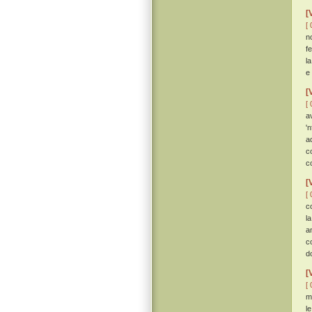
[
[ 
n
fe
l
e
[
[ 
a
'
a
c
c
[
[ 
c
l
a
c
d
[
[ 
m
l