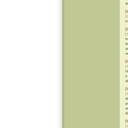
d
[
[ 
tr
[
[ 
t
d
a
ne
[
[ 
l
e
al
[
[ 
d
p
a
d
[
[ 