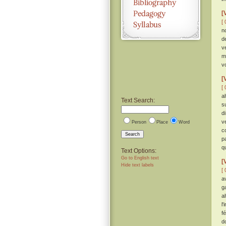
[
[ 
n
de
v
m
v
[
[ 
al
Text Search:
s
d
v
Person
Place
Word
c
Search
p
q
Text Options:
Go to English text
[
Hide text labels
[ 
a
g
a
l
f
d