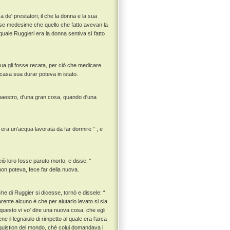
 de' prestatori; il che la donna e la sua
 a se medesime che quello che fatto avevan la
quale Ruggieri era la donna sentiva sí fatto
a gli fosse recata, per ciò che medicare
casa sua durar poteva in istato.
 maestro, d'una gran cosa, quando d'una
 era un'acqua lavorata da far dormire ” , e
ò loro fosse paruto morto, e disse: “
 non poteva, fece far della nuova.
 di Ruggier si dicesse, tornò e dissele: “
ente alcuno è che per aiutarlo levato si sia
 questo vi vo' dire una nuova cosa, che egli
il legnaiulo di rimpetto al quale era l'arca
 quistion del mondo, ché colui domandava i