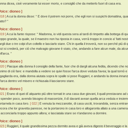
onna dicea, cioè veramente lui esser morto, e consigliò che da metterlo fuori di casa era.
Voice: dioneo ]
018 ]
A cui la donna disse: “ E dove il potrem noi porre, che egli non si suspichi domattina, qu
atto? ”
Voice: dioneo ]
019 ]
A cui la fante rispose: “ Madonna, io vidi questa sera al tardi di rimpetto alla bottega di 
roppo grande, la quale, se il maestro non ha riposta in casa, verrà troppo in concio a' fatti nos
argli due o tre colpi d'un coltello e lasciarlo stare. Chi in quella il troverà, non so perché piú 
nzi si crederà, per ciò che malvagio giovane è stato, che, andando a fare alcun male, da alc
ll'arca. ”
Voice: dioneo ]
020 ]
Piacque alla donna il consiglio della fante, fuor che di dargli alcuna fedita, dicendo che 
'animo di ciò fare: e mandolla a vedere se quivi fosse l'arca dove veduta l'avea; la qual tornò 
 gagliarda era, dalla donna aiutata sopra le spalle si pose Ruggieri, e andando la donna inna
l'arca dentro vel misero e richiusala il lasciarono stare.
Voice: dioneo ]
021 ]
Erano di quei dí alquanto piú oltre tornati in una casa due giovani, li quali prestavano a
i spender poco, avendo bisogno di masserizie, il dí davanti avean quella arca veduta e insieme
ortarnela in casa loro.
[ 022 ]
E venuta la mezzanotte, di casa usciti, trovandola, senza entra
ncora che lor gravetta paresse, ne la portarono in casa loro e allogaronla allato a una camer
i acconciarla troppo appunto allora; e lasciatala stare se n'andarono a dormire.
Voice: dioneo ]
023 ]
Ruggieri, il quale grandissima pezza dormito avea e già aveva digesto il beveraggio e l