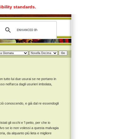
ibility standards.
 tutto lui due usurai se ne portano in
so nell'arca dagli usurieri imbolata,
, ciò conoscendo, e già dal re essendogli
ati gli occhi e 'l petto, per che io
lvo se io non volessi a questa malvagia
ia, da alquanto piú lieta e migliore