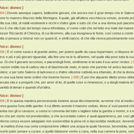
Voice: dioneo ]
004 ]
Dovete adunque sapere, bellissime giovani, che ancora non è gran tempo che in Salerno f
ome fu maestro Mazzeo della Montagna. Il quale, già all'ultima vecchiezza venuto, avendo pre
lla sua città, di nobili vestimenti e ricchi e d'altre gioie e tutto ciò che a una donna può piacere
ero è che ella il piú del tempo stava infreddata, sí come colei che nel letto era male dal maest
esser Ricciardo di Chinzica, di cui dicemmo, alla sua insegnava le feste, cosí costui a coste
olta si penava a ristorar non so quanti dí, e simili ciance; di che ella viveva pessimamente con
Voice: dioneo ]
006 ]
E sí come savia e di grande animo, per potere quello da casa risparmiare, si dispose di git
trui; e piú e piú giovani riguardati, alla fine uno ne le fu all'animo, nel quale ella pose tutta la s
uo. Di che il giovane accortosi, e piacendogli forte, similmente in lei tutto il suo amor rivolse.
[ 
i nazion nobile ma di cattiva vita e di biasimevole stato, in tanto che parente né amico lasciat
edere; e per tutto Salerno di ladronecci o d'altre vilissime cattività era infamato, di che la do
on una sua fante tanto ordinò che insieme furono.
[ 008 ]
E poi che alquanto diletto preso ebbe
assata vita e a pregarlo che, per amor di lei, di quelle cose si rimanesse; e a dargli materia d
uantità di denari e quando d'un'altra.
Voice: dioneo ]
009 ]
E in questa maniera perseverando insieme assai discretamente, avvenne che al medico f
veva guasta l'una delle gambe: il cui difetto avendo il maestro veduto, disse a' suoi parenti ch
amba non gli si cavasse, a costui si convenia del tutto o tagliare tutta la gamba o morire, e a t
ltro che per morto nol prenderebbe; a che accordatisi coloro a' quali apparteneva, per cosí gli
'infermo senza essere adoppiato non sosterrebbe la pena né si lascerebbe medicare, dovendo 
é la mattina d'una sua certa composizione stillare una acqua la quale l'avesse, bevendola, tan
overlo poter penare a curare; e quella fattasene venire a casa, nella sua camera la pose, senz