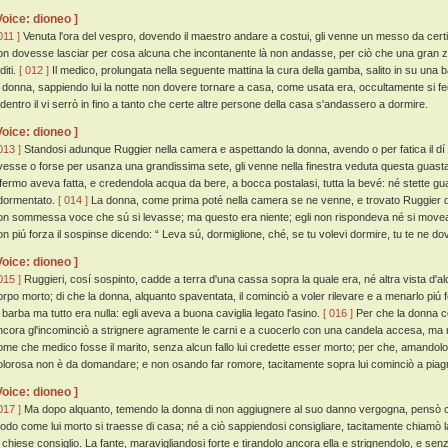
Voice: dioneo ]
011 ]
Venuta l'ora del vespro, dovendo il maestro andare a costui, gli venne un messo da certi 
on dovesse lasciar per cosa alcuna che incontanente là non andasse, per ciò che una gran zuff
diti.
[ 012 ]
Il medico, prolungata nella seguente mattina la cura della gamba, salito in su una b
a donna, sappiendo lui la notte non dovere tornare a casa, come usata era, occultamente si fe
 dentro il vi serrò in fino a tanto che certe altre persone della casa s'andassero a dormire.
Voice: dioneo ]
013 ]
Standosi adunque Ruggier nella camera e aspettando la donna, avendo o per fatica il dí
vesse o forse per usanza una grandissima sete, gli venne nella finestra veduta questa guastad
nfermo aveva fatta, e credendola acqua da bere, a bocca postalasi, tutta la bevé: né stette gua
dormentato.
[ 014 ]
La donna, come prima poté nella camera se ne venne, e trovato Ruggier do
on sommessa voce che sú si levasse; ma questo era niente; egli non rispondeva né si movea
on piú forza il sospinse dicendo: “ Leva sú, dormiglione, ché, se tu volevi dormire, tu te ne do
Voice: dioneo ]
015 ]
Ruggieri, cosí sospinto, cadde a terra d'una cassa sopra la quale era, né altra vista d'
orpo morto; di che la donna, alquanto spaventata, il cominciò a voler rilevare e a menarlo piú fo
a barba ma tutto era nulla: egli aveva a buona caviglia legato l'asino.
[ 016 ]
Per che la donna c
ncora gl'incominciò a strignere agramente le carni e a cuocerlo con una candela accesa, ma n
ome che medico fosse il marito, senza alcun fallo lui credette esser morto; per che, amandol
olorosa non è da domandare; e non osando far romore, tacitamente sopra lui cominciò a piagne
Voice: dioneo ]
017 ]
Ma dopo alquanto, temendo la donna di non aggiugnere al suo danno vergogna, pensò c
odo come lui morto si traesse di casa; né a ciò sappiendosi consigliare, tacitamente chiamò l
e chiese consiglio. La fante, maravigliandosi forte e tirandolo ancora ella e strignendolo, e s