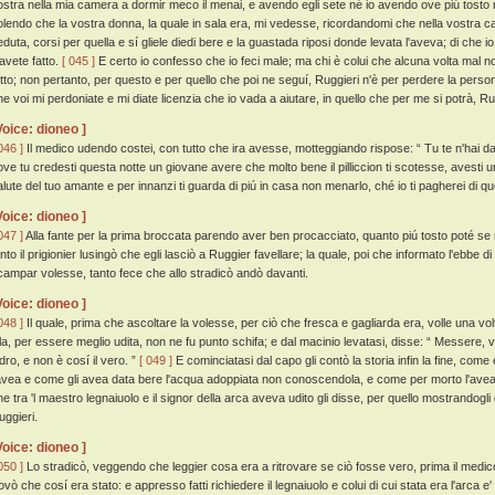
ostra nella mia camera a dormir meco il menai, e avendo egli sete né io avendo ove piú tosto 
olendo che la vostra donna, la quale in sala era, mi vedesse, ricordandomi che nella vostra
eduta, corsi per quella e sí gliele diedi bere e la guastada riposi donde levata l'aveva; di che 
'avete fatto.
[ 045 ]
E certo io confesso che io feci male; ma chi è colui che alcuna volta mal n
atto; non pertanto, per questo e per quello che poi ne seguí, Ruggieri n'è per perdere la perso
he voi mi perdoniate e mi diate licenzia che io vada a aiutare, in quello che per me si potrà, Rug
Voice: dioneo ]
046 ]
Il medico udendo costei, con tutto che ira avesse, motteggiando rispose: “ Tu te n'hai d
ove tu credesti questa notte un giovane avere che molto bene il pilliccion ti scotesse, avesti u
alute del tuo amante e per innanzi ti guarda di piú in casa non menarlo, ché io ti pagherei di que
Voice: dioneo ]
047 ]
Alla fante per la prima broccata parendo aver ben procacciato, quanto piú tosto poté se 
anto il prigionier lusingò che egli lasciò a Ruggier favellare; la quale, poi che informato l'ebbe 
campar volesse, tanto fece che allo stradicò andò davanti.
Voice: dioneo ]
048 ]
Il quale, prima che ascoltare la volesse, per ciò che fresca e gagliarda era, volle una volta
lla, per essere meglio udita, non ne fu punto schifa; e dal macinio levatasi, disse: “ Messere, v
dro, e non è cosí il vero. ”
[ 049 ]
E cominciatasi dal capo gli contò la storia infin la fine, com
'avea e come gli avea data bere l'acqua adoppiata non conoscendola, e come per morto l'avea
he tra 'l maestro legnaiuolo e il signor della arca aveva udito gli disse, per quello mostrandogl
uggieri.
Voice: dioneo ]
050 ]
Lo stradicò, veggendo che leggier cosa era a ritrovare se ciò fosse vero, prima il medi
ovò che cosí era stato: e appresso fatti richiedere il legnaiuolo e colui di cui stata era l'arca e'