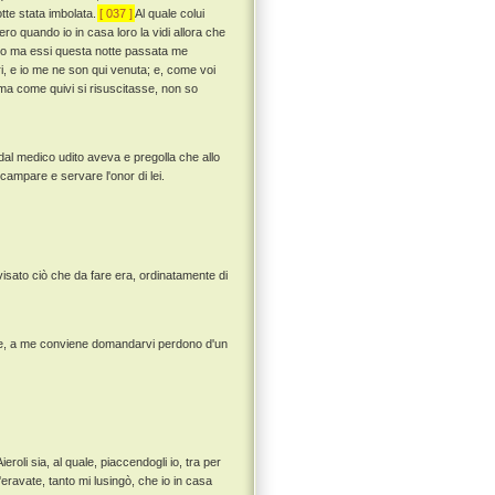
otte stata imbolata.
[ 037 ]
Al quale colui
ero quando io in casa loro la vidi allora che
 loro ma essi questa notte passata me
i, e io me ne son qui venuta; e, come voi
 ma come quivi si risuscitasse, non so
dal medico udito aveva e pregolla che allo
ampare e servare l'onor di lei.
visato ciò che da fare era, ordinatamente di
ere, a me conviene domandarvi perdono d'un
roli sia, al quale, piaccendogli io, tra per
ravate, tanto mi lusingò, che io in casa