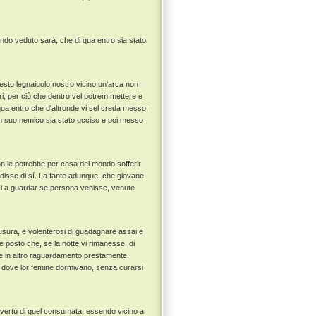
ando veduto sarà, che di qua entro sia stato
questo legnaiuolo nostro vicino un'arca non
tri, per ciò che dentro vel potrem mettere e
di qua entro che d'altronde vi sel creda messo;
un suo nemico sia stato ucciso e poi messo
non le potrebbe per cosa del mondo sofferir
e disse di sí. La fante adunque, che giovane
nzi a guardar se persona venisse, venute
d usura, e volenterosi di guadagnare assai e
 posto che, se la notte vi rimanesse, di
re in altro raguardamento prestamente,
a dove lor femine dormivano, senza curarsi
a vertú di quel consumata, essendo vicino a