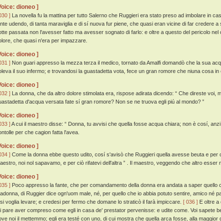
Voice: dioneo ]
030 ]
La novella fu la mattina per tutto Salerno che Ruggieri era stato preso ad imbolare in casa
ante udendo, di tanta maraviglia e di sí nuova fur piene, che quasi eran vicine di far credere
otte passata non l'avesser fatto ma avesser sognato di farlo: e oltre a questo del pericolo nel 
olore, che quasi n'era per impazzare.
Voice: dioneo ]
031 ]
Non guari appresso la mezza terza il medico, tornato da Amalfi domandò che la sua acqu
oleva il suo infermo; e trovandosi la guastadetta vota, fece un gran romore che niuna cosa in 
Voice: dioneo ]
032 ]
La donna, che da altro dolore stimolata era, rispose adirata dicendo: “ Che direste voi,
uastadetta d'acqua versata fate sí gran romore? Non se ne truova egli piú al mondo? ”
Voice: dioneo ]
033 ]
A cui il maestro disse: “ Donna, tu avvisi che quella fosse acqua chiara; non è cosí, anzi
ontolle per che cagion fatta l'avea.
Voice: dioneo ]
034 ]
Come la donna ebbe questo udito, cosí s'avisò che Ruggieri quella avesse beuta e per ci
aestro, noi nol sapavamo, e per ciò rifatevi dell'altra ” . Il maestro, veggendo che altro esser
Voice: dioneo ]
035 ]
Poco appresso la fante, che per comandamento della donna era andata a saper quello che
adonna, di Ruggier dice ogn'uom male, né, per quello che io abbia potuto sentire, amico né par
 si voglia levare; e credesi per fermo che domane lo straticò il farà impiccare.
[ 036 ]
E oltre a
i pare aver compreso come egli in casa de' prestator pervenisse: e udite come. Voi sapete bene 
ove noi il mettemmo; egli era testé con uno, di cui mostra che quella arca fosse, alla maggior