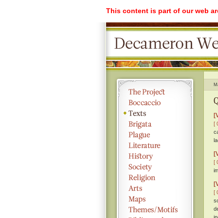
This content is part of our web a
M
Q
[
[ 
c
l
[
[ 
i
[
[ 
s
d
i