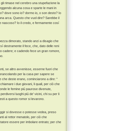
r gli rimase nel cerebro una stupefazione la
 veggendo alcuna cosa e sparte le mani in
o? dove sono io? dormo io, o son desto? Io
una arca. Questo che vuol dire? Sarebbe il
se nascoso? Io il credo, e fermamente cosí
pezza dimorato, stando anzi a disagio che
i sí destramente il fece, che, dato delle reni
resso cadere; e cadendo fece un gran romore,
no.
nti, se altro avvenisse, esserne fuori che
r brancolando per la casa per sapere se
e che deste erano, cominciarono a dire: “
iamare i due giovani, li quali, per ciò che
nde le femine piú paurose divenute,
perdiversi luoghi piú de' vicini, chi su per li
desti a questo romor si levarono.
 fuggir si dovesse o potesse vedea, preso
anti al rettor menatolo, per ciò che
tatore essere per imbolare entrato; per che