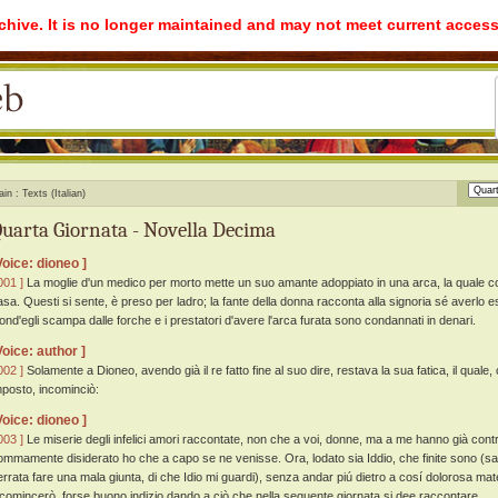
rchive. It is no longer maintained and may not meet current access
ain
Texts (Italian)
uarta Giornata - Novella Decima
Voice: dioneo ]
001 ]
La moglie d'un medico per morto mette un suo amante adoppiato in una arca, la quale con
asa. Questi si sente, è preso per ladro; la fante della donna racconta alla signoria sé averlo es
aond'egli scampa dalle forche e i prestatori d'avere l'arca furata sono condannati in denari.
Voice: author ]
002 ]
Solamente a Dioneo, avendo già il re fatto fine al suo dire, restava la sua fatica, il quale
mposto, incominciò:
Voice: dioneo ]
003 ]
Le miserie degli infelici amori raccontate, non che a voi, donne, ma a me hanno già contrist
ommamente disiderato ho che a capo se ne venisse. Ora, lodato sia Iddio, che finite sono (sa
errata fare una mala giunta, di che Idio mi guardi), senza andar piú dietro a cosí dolorosa mater
ncomincerò, forse buono indizio dando a ciò che nella seguente giornata si dee raccontare.