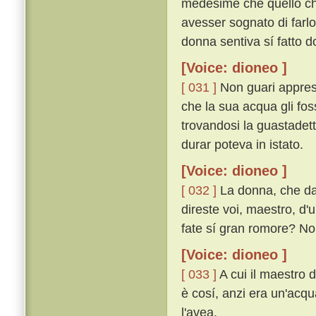
medesime che quello che
avesser sognato di farlo
donna sentiva sí fatto d
[Voice: dioneo ]
[ 031 ]
Non guari appres
che la sua acqua gli fos
trovandosi la guastadet
durar poteva in istato.
[Voice: dioneo ]
[ 032 ]
La donna, che da 
direste voi, maestro, d
fate sí gran romore? No
[Voice: dioneo ]
[ 033 ]
A cui il maestro 
è cosí, anzi era un'acqu
l'avea.