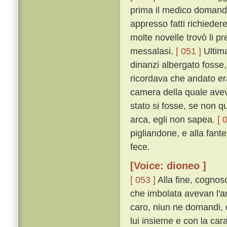
prima il medico domandò
appresso fatti richiedere 
molte novelle trovò li pr
messalasi.
[ 051 ]
Ultim
dinanzi albergato fosse
ricordava che andato er
camera della quale avev
stato si fosse, se non q
arca, egli non sapea.
[ 
pigliandone, e alla fante 
fece.
[Voice: dioneo ]
[ 053 ]
Alla fine, cognos
che imbolata avevan l'ar
caro, niun ne domandi, e
lui insieme e con la cara