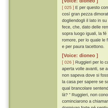
[Voice: dioneo ]
[ 025 ]
E per questo comi
cosí gran pezza dimorato
dogliendogli il lato in su
fece, che, dato delle ren
sopra luogo iguali, la 
romore, per lo quale le
e per paura tacettono.
[Voice: dioneo ]
[ 026 ]
Ruggieri per lo c
aperta volle avanti, se a
non sapeva dove si foss
la casa per sapere se s
qual brancolare sentend
là? ” Ruggieri, non con
cominciarono a chiamare 
dormivan forte né senti