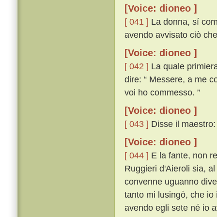
[Voice: dioneo ]
[ 041 ]
La donna, sí come 
avendo avvisato ciò che 
[Voice: dioneo ]
[ 042 ]
La quale primier
dire: “ Messere, a me c
voi ho commesso. ”
[Voice: dioneo ]
[ 043 ]
Disse il maestro: 
[Voice: dioneo ]
[ 044 ]
E la fante, non r
Ruggieri d'Aieroli sia, a
convenne uguanno diveni
tanto mi lusingò, che io
avendo egli sete né io a