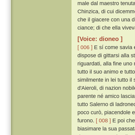
male dal maestro tenut
Chinzica, di cui dicemmo
che il giacere con una d
ciance; di che ella viv
[Voice: dioneo ]
[ 006 ]
E sí come savia e
dispose di gittarsi alla s
riguardati, alla fine uno
tutto il suo animo e tutt
similmente in lei tutto i
d'Aieroli, di nazion nobi
parente né amico lasciat
tutto Salerno di ladronec
poco curò, piacendole e
furono.
[ 008 ]
E poi che 
biasimare la sua passata