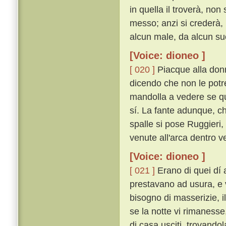
in quella il troverà, non
messo; anzi si crederà,
alcun male, da alcun suo
[Voice: dioneo ]
[ 020 ]
Piacque alla donna
dicendo che non le potre
mandolla a vedere se qui
sí. La fante adunque, ch
spalle si pose Ruggieri
venute all'arca dentro ve
[Voice: dioneo ]
[ 021 ]
Erano di quei dí a
prestavano ad usura, e 
bisogno di masserizie, i
se la notte vi rimanesse
di casa usciti, trovand