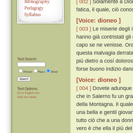
[ 002 ]
Solamente a Dioneo
fatica, il quale, ciò co
[Voice: dioneo ]
[ 003 ]
Le miserie degli 
hanno già contristati gl
capo se ne venisse. Ora,
questa malvagia derrata
Text Search:
piú dietro a cosí doloro
forse buono indizio dan
Person
Place
Word
[Voice: dioneo ]
Search
[ 004 ]
Dovete adunque s
Text Options:
Go to English text
che in Salerno fu un gr
Hide text labels
della Montagna. Il quale
una bella e gentil giovane
tutto ciò che a una donn
vero è che ella il piú de