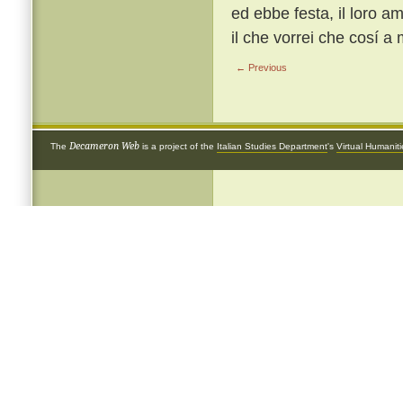
ed ebbe festa, il loro a
il che vorrei che cosí 
← Previous
Decameron Web
The
is a project of the
Italian Studies Department
's
Virtual Humanit