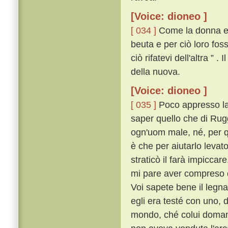
[Voice: dioneo ]
[ 034 ]
Come la donna eb
beuta e per ciò loro fos
ciò rifatevi dell'altra ”
della nuova.
[Voice: dioneo ]
[ 035 ]
Poco appresso la
saper quello che di Rugg
ogn'uom male, né, per q
è che per aiutarlo levat
straticò il farà impiccar
mi pare aver compreso c
Voi sapete bene il legna
egli era testé con uno, 
mondo, ché colui domand