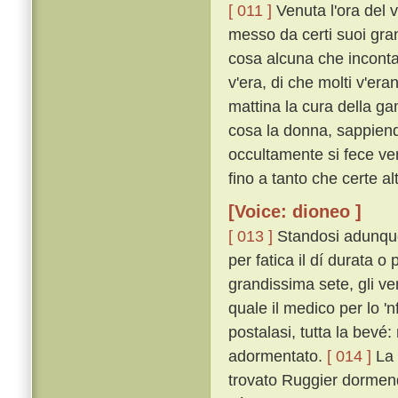
[ 011 ]
Venuta l'ora del 
messo da certi suoi gran
cosa alcuna che inconta
v'era, di che molti v'eran
mattina la cura della ga
cosa la donna, sappiend
occultamente si fece ven
fino a tanto che certe a
[Voice: dioneo ]
[ 013 ]
Standosi adunque
per fatica il dí durata 
grandissima sete, gli ve
quale il medico per lo 
postalasi, tutta la bevé:
adormentato.
[ 014 ]
La 
trovato Ruggier dormen