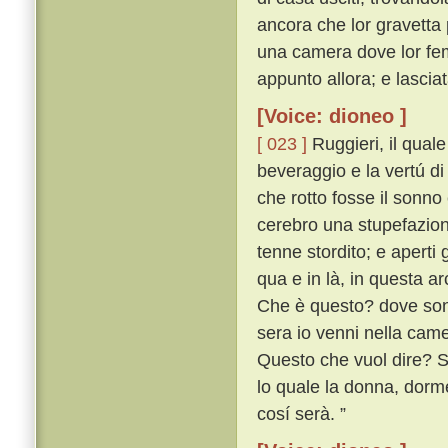
ancora che lor gravetta 
una camera dove lor fem
appunto allora; e lascia
[Voice: dioneo ]
[ 023 ]
Ruggieri, il qual
beveraggio e la vertú d
che rotto fosse il sonno 
cerebro una stupefazion
tenne stordito; e aperti
qua e in là, in questa 
Che è questo? dove sono
sera io venni nella cam
Questo che vuol dire? S
lo quale la donna, dorm
cosí serà. ”