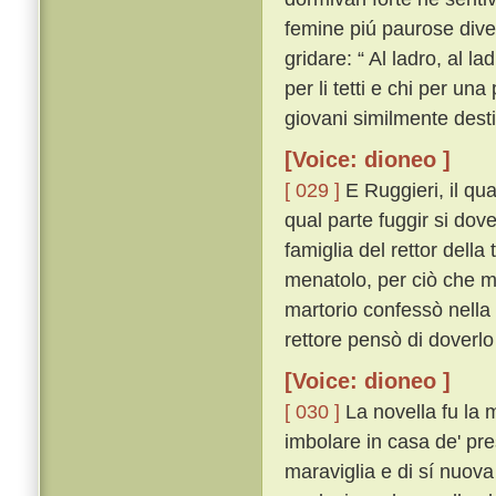
femine piú paurose diven
gridare: “ Al ladro, al la
per li tetti e chi per una
giovani similmente dest
[Voice: dioneo ]
[ 029 ]
E Ruggieri, il qua
qual parte fuggir si do
famiglia del rettor della 
menatolo, per ciò che m
martorio confessò nella 
rettore pensò di doverlo
[Voice: dioneo ]
[ 030 ]
La novella fu la 
imbolare in casa de' pre
maraviglia e di sí nuova