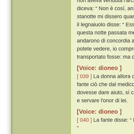
non aveva venduta l'arca
diceva: “ Non è cosí, anz
stanotte mi dissero quand
il legnaiuolo disse: “ E
questa notte passata me
andarono di concordia a 
potete vedere, io compre
transportato fosse: ma c
[Voice: dioneo ]
[ 039 ]
La donna allora c
fante ciò che dal medic
dovesse dare aiuto, sí 
e servare l'onor di lei.
[Voice: dioneo ]
[ 040 ]
La fante disse: “
”