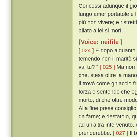
Coricossi adunque il giov
lungo amor portatole e l
piú non vivere; e ristrett
allato a lei si morí.
[Voice: neifile ]
[ 024 ]
E dopo alquanto 
temendo non il maritò si
vai tu? ”
[ 025 ]
Ma non s
che, stesa oltre la mano
il trovò come ghiaccio fr
forza e sentendo che eg
morto; di che oltre mod
Alla fine prese consiglio
da farne; e destatolo, q
ad un'altra intervenuto,
prenderebbe.
[ 027 ]
Il 