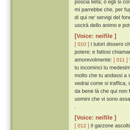
poscia lieta; o egli si c
mi parrebbe che, per fug
di qui ne' servigi del fo
uscirà dello animo e pot
[Voice: neifile ]
[ 010 ]
I tutori dissero c
potere; e fattosi chiamar
amorevolmente:
[ 011 ]
“
tu incominci tu medesim
molto che tu andassi a s
vedrai come si traffica,
da bene là che qui non f
uomini che vi sono assai
.
[Voice: neifile ]
[ 012 ]
Il garzone ascoltò