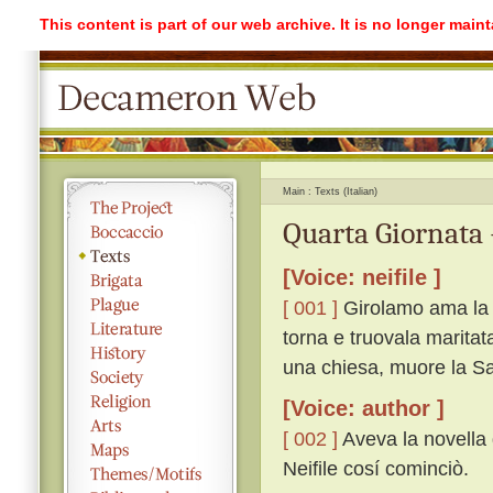
This content is part of our web archive. It is no longer mai
Main
Texts (Italian)
Quarta Giornata 
[Voice: neifile ]
[ 001 ]
Girolamo ama la Sa
torna e truovala maritat
una chiesa, muore la Sal
[Voice: author ]
[ 002 ]
Aveva la novella 
Neifile cosí cominciò.