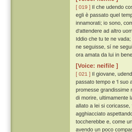
[ 019 ]
Il che udendo cos
egli è passato quel temp
innamorati; io sono, com
d'attendere ad altro uo
Iddio che tu te ne vada
ne seguisse, sí ne segui
ora amata da lui in bene 
[Voice: neifile ]
[ 021 ]
Il giovane, udendo
passato tempo e 'l suo 
promesse grandissime m
di morire, ultimamente l
allato a lei si coricasse
agghiacciato aspettando
toccherebbe e, come un
avendo un poco compassio