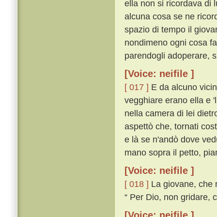
ella non si ricordava di
alcuna cosa se ne ricord
spazio di tempo il giov
nondimeno ogni cosa fac
parendogli adoperare, si
[Voice: neifile ]
[ 017 ]
E da alcuno vicin
vegghiare erano ella e '
nella camera di lei dietr
aspettò che, tornati cost
e là se n'andò dove vedu
mano sopra il petto, pi
[Voice: neifile ]
[ 018 ]
La giovane, che n
“ Per Dio, non gridare, c
[Voice: neifile ]