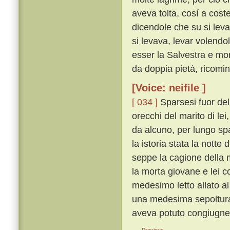
aveva tolta, cosí a coste
dicendole che su si lev
si levava, levar volendo
esser la Salvestra e mor
da doppia pietà, ricomin
[Voice: neifile ]
[ 034 ]
Sparsesi fuor dell
orecchi del marito di le
da alcuno, per lungo spa
la istoria stata la notte
seppe la cagione della mo
la morta giovane e lei c
medesimo letto allato al
una medesima sepoltura f
aveva potuto congiugne