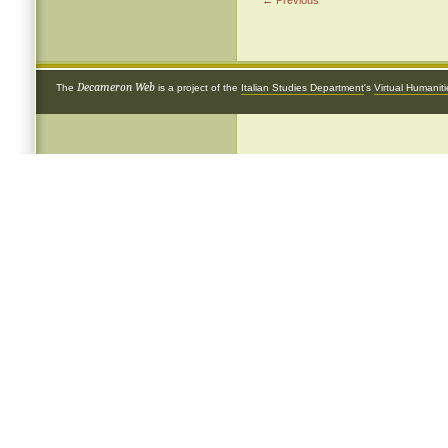
← Previous
Decameron Web
The
is a project of the
Italian Studies Department
's
Virtual Humanit