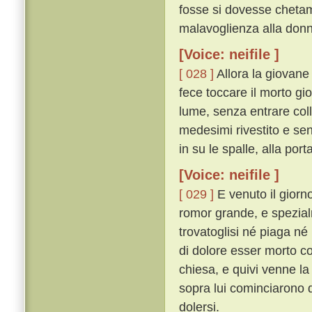
fosse si dovesse chetam
malavoglienza alla donna
[Voice: neifile ]
[ 028 ]
Allora la giovane 
fece toccare il morto gi
lume, senza entrare coll
medesimi rivestito e se
in su le spalle, alla port
[Voice: neifile ]
[ 029 ]
E venuto il giorno
romor grande, e spezial
trovatoglisi né piaga né
di dolore esser morto c
chiesa, e quivi venne la
sopra lui cominciarono 
dolersi.