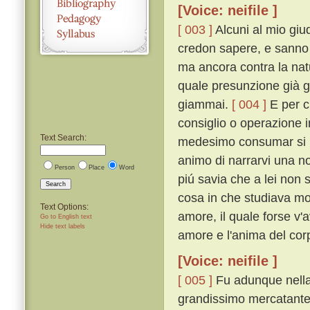
[Voice: neifile ]
[ 003 ]
Alcuni al mio giud
credon sapere, e sanno 
ma ancora contra la nat
quale presunzione già g
giammai.
[ 004 ]
E per ci
consiglio o operazione i
Text Search:
medesimo consumar si p
animo di narrarvi una n
Person
Place
Word
piú savia che a lei non
Search
cosa in che studiava mo
Text Options:
amore, il quale forse v
Go to English text
Hide text labels
amore e l'anima del corpo
[Voice: neifile ]
[ 005 ]
Fu adunque nella 
grandissimo mercatante e