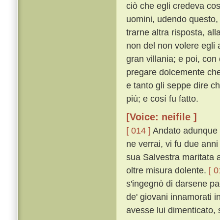
ciò che egli credeva cos
uomini, udendo questo, 
trarne altra risposta, al
non del non volere egli
gran villania; e poi, con
pregare dolcemente che g
e tanto gli seppe dire c
piú; e cosí fu fatto.
[Voice: neifile ]
[ 014 ]
Andato adunque G
ne verrai, vi fu due ann
sua Salvestra maritata 
oltre misura dolente.
[ 0
s'ingegnò di darsene pa
de' giovani innamorati i
avesse lui dimenticato, 