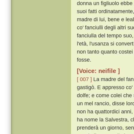
donna un figliuolo ebbe 
suoi fatti ordinatamente,
madre di lui, bene e le
co' fanciulli degli altri
fanciulla del tempo suo,
l'età, l'usanza si conve
non tanto quanto costei
fosse.
[Voice: neifile ]
[ 007 ]
La madre del fanci
gastigò. E appresso co'
dolfe; e come colei che 
un mel rancio, disse lor
non ha quattordici anni,
ha nome la Salvestra, ch
prenderà un giorno, sen