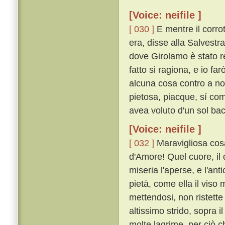
[Voice: neifile ]
[ 030 ]
E mentre il corro
era, disse alla Salvestr
dove Girolamo è stato re
fatto si ragiona, e io fa
alcuna cosa contro a noi
pietosa, piacque, sí com
avea voluto d'un sol bac
[Voice: neifile ]
[ 032 ]
Maravigliosa cosa 
d'Amore! Quel cuore, il 
miseria l'aperse, e l'an
pietà, come ella il viso
mettendosi, non ristette
altissimo strido, sopra i
molte lagrime, per ciò c