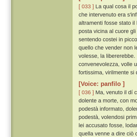
[ 033 ]
La qual cosa il p
che intervenuto era s'in
altramenti fosse stato i
posta vicina al cuore gli
sentendo costei in picc
quello che vender non le
volesse, la libererebbe.
convenevolezza, volle u
fortissima, virilmente si 
[Voice: panfilo ]
[ 036 ]
Ma, venuto il dí
dolente a morte, con mol
podestà informato, dole
podestà, volendosi prima
lei accusato fosse, lod
quella venne a dire ciò 