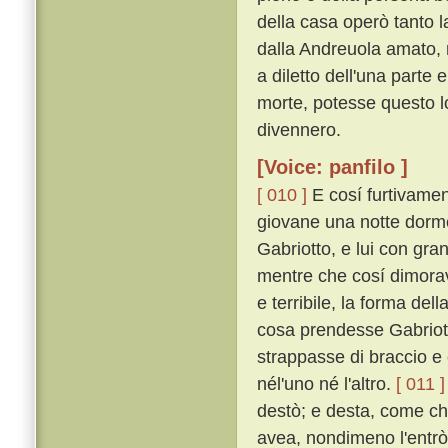
della casa operò tanto 
dalla Andreuola amato, m
a diletto dell'una parte
morte, potesse questo l
divennero.
[Voice: panfilo ]
[ 010 ]
E cosí furtivamen
giovane una notte dorm
Gabriotto, e lui con gra
mentre che cosí dimorav
e terribile, la forma d
cosa prendesse Gabriotto
strappasse di braccio e
nél'uno né l'altro.
[ 011 ]
destò; e desta, come c
avea, nondimeno l'entrò