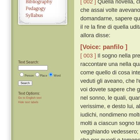
[ 002 ]
Quella novella, c
che assai volte avevano
domandarne, sapere qual
il re la fine di quella u
allora disse:
[Voice: panfilo ]
[ 003 ]
Il sogno nella pr
Text Search:
raccontare una nella qua
come quello di cosa inte
Person
Place
Word
veduti gli aveano, che l
Search
voi dovete sapere che g
Text Options:
nel sonno, le quali, qu
Go to English text
Hide text labels
verissime, e desto lui, a
iudichi, nondimeno mol
molti a ciascun sogno t
vegghiando vedessero; e 
che per quegli o temono