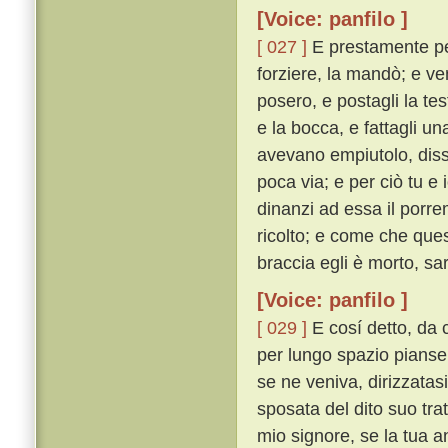
[Voice: panfilo ]
[ 027 ]
E prestamente per
forziere, la mandò; e ven
posero, e postagli la tes
e la bocca, e fattagli un
avevano empiutolo, diss
poca via; e per ciò tu e
dinanzi ad essa il porre
ricolto; e come che ques
braccia egli è morto, sar
[Voice: panfilo ]
[ 029 ]
E cosí detto, da c
per lungo spazio pianse. 
se ne veniva, dirizzatas
sposata del dito suo trat
mio signore, se la tua 