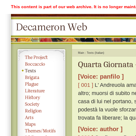
This content is part of our web archive. It is no longer mai
Main
Texts (Italian)
Quarta Giornata 
[Voice: panfilo ]
[ 001 ]
L' Andreuola ama 
altro; muorsi di subito 
casa di lui nel portano, 
podestà la vuole sforzare
trovata fa liberare; la q
[Voice: author ]