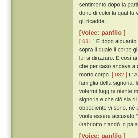
sentimento dopo la parti
dono di colei la qual tu
gli ricadde.
[Voice: panfilo ]
[ 031 ]
E dopo alquanto ri
sopra il quale il corpo 
lui si dirizzaro. E cosí
che per caso andava a q
morto corpo.
[ 032 ]
L' A
famiglia della signoria, 
volermi fuggire niente m
signoria e che ciò sia di
obbediente vi sono, né
vuole essere accusato ” 
Gabriotto n'andò in pala
[Voice: panfilo ]