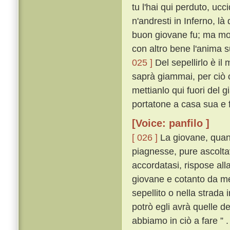
tu l'hai qui perduto, ucc
n'andresti in Inferno, l
buon giovane fu; ma molt
con altro bene l'anima 
025 ]
Del sepellirlo è il
saprà giammai, per ciò c
mettianlo qui fuori del g
portatone a casa sua e fa
[Voice: panfilo ]
[ 026 ]
La giovane, quan
piagnesse, pure ascoltav
accordatasi, rispose al
giovane e cotanto da me
sepellito o nella strada 
potrò egli avrà quelle de
abbiamo in ciò a fare ” .