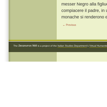
messer Negro alla figliu
compiacere il padre, in 
monache si renderono e 
← Previous
Decameron Web
The
is a project of the
Italian Studies Department
's
Virtual Humanit