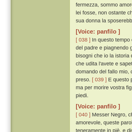
fermezza, sommo amore l
lei fosse, non ostante c
sua donna la sposerebb
[Voice: panfilo ]
[ 038 ]
In questo tempo c
del padre e piagnendo gl
bisogni che io la istoria
che udita l'avete e sape
domando del fallo mio, 
preso.
[ 039 ]
E questo p
ma per morire vostra fig
piedi.
[Voice: panfilo ]
[ 040 ]
Messer Negro, ch
amorevole, queste parol
teneramente in piè, e di