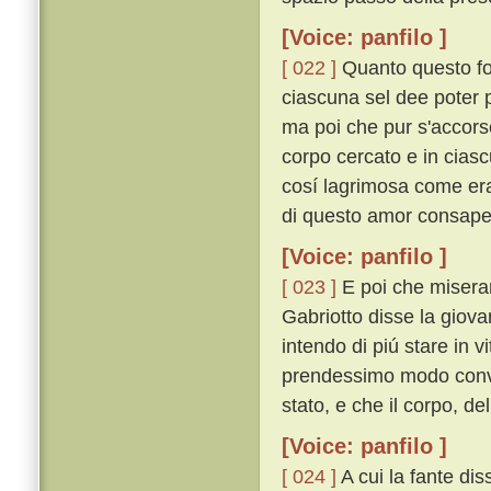
[Voice: panfilo ]
[ 022 ]
Quanto questo fos
ciascuna sel dee poter p
ma poi che pur s'accorse
corpo cercato e in ciasc
cosí lagrimosa come era
di questo amor consapevo
[Voice: panfilo ]
[ 023 ]
E poi che miseram
Gabriotto disse la giovan
intendo di piú stare in 
prendessimo modo conven
stato, e che il corpo, de
[Voice: panfilo ]
[ 024 ]
A cui la fante diss