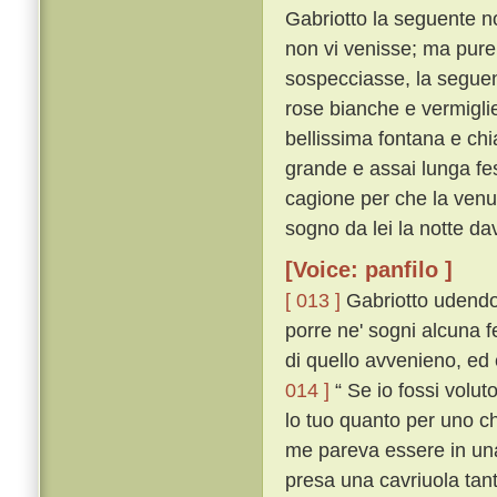
Gabriotto la seguente no
non vi venisse; ma pure,
sospecciasse, la seguent
rose bianche e vermiglie
bellissima fontana e chi
grande e assai lunga fe
cagione per che la venuta
sogno da lei la notte da
[Voice: panfilo ]
[ 013 ]
Gabriotto udendo
porre ne' sogni alcuna 
di quello avvenieno, ed 
014 ]
“ Se io fossi volut
lo tuo quanto per uno che
me pareva essere in una 
presa una cavriuola tan