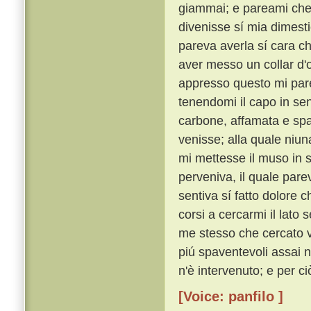
giammai; e pareami che 
divenisse sí mia dimest
pareva averla sí cara ch
aver messo un collar d'
appresso questo mi pare
tenendomi il capo in se
carbone, affamata e sp
venisse; alla quale niun
mi mettesse il muso in s
perveniva, il quale pare
sentiva sí fatto dolore 
corsi a cercarmi il lato
me stesso che cercato v'
piú spaventevoli assai 
n'è intervenuto; e per c
[Voice: panfilo ]