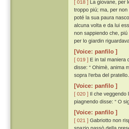
[ 018 ]
La giovane, per 
troppo piú; ma, per non
poté la sua paura nasco
alcuna volta e da lui e
non sappiendo che, piú c
per lo giardin riguarda
[Voice: panfilo ]
[ 019 ]
E in tal maniera d
disse: “ Ohimè, anima mi
sopra l'erba del pratello.
[Voice: panfilo ]
[ 020 ]
Il che veggendo l
piagnendo disse: “ O sig
[Voice: panfilo ]
[ 021 ]
Gabriotto non ris
spazio passò della prese