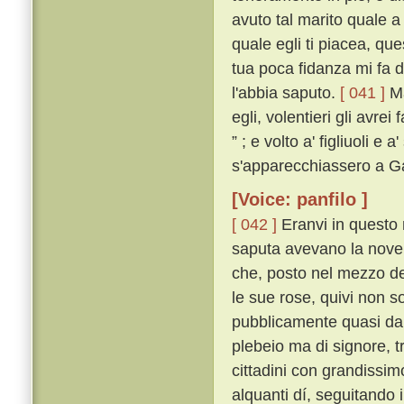
avuto tal marito quale a 
quale egli ti piacea, qu
tua poca fidanza mi fa 
l'abbia saputo.
[ 041 ]
Ma
egli, volentieri gli avre
” ; e volto a' figliuoli 
s'apparecchiassero a Ga
[Voice: panfilo ]
[ 042 ]
Eranvi in questo 
saputa avevano la novell
che, posto nel mezzo del
le sue rose, quivi non so
pubblicamente quasi da t
plebeio ma di signore, tr
cittadini con grandissim
alquanti dí, seguitando