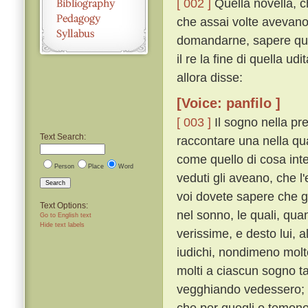
[ 002 ]
Quella novella, c
che assai volte avevano
domandarne, sapere qual
il re la fine di quella u
allora disse:
[Voice: panfilo ]
[ 003 ]
Il sogno nella pr
Text Search:
raccontare una nella qua
come quello di cosa inte
Person
Place
Word
veduti gli aveano, che l
Search
voi dovete sapere che g
Text Options:
nel sonno, le quali, qu
Go to English text
Hide text labels
verissime, e desto lui, a
iudichi, nondimeno mol
molti a ciascun sogno t
vegghiando vedessero; e 
che per quegli o temono