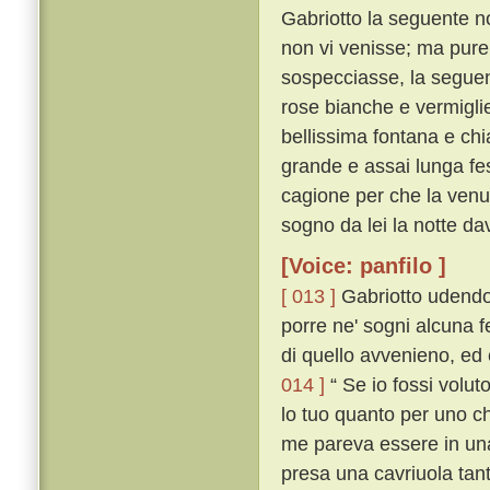
Gabriotto la seguente no
non vi venisse; ma pure,
sospecciasse, la seguent
rose bianche e vermiglie
bellissima fontana e chi
grande e assai lunga fe
cagione per che la venuta
sogno da lei la notte da
[Voice: panfilo ]
[ 013 ]
Gabriotto udendo
porre ne' sogni alcuna 
di quello avvenieno, ed 
014 ]
“ Se io fossi volut
lo tuo quanto per uno che
me pareva essere in una 
presa una cavriuola tan