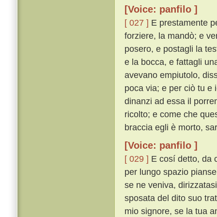
[Voice: panfilo ]
[ 027 ]
E prestamente per
forziere, la mandò; e ven
posero, e postagli la tes
e la bocca, e fattagli un
avevano empiutolo, diss
poca via; e per ciò tu e
dinanzi ad essa il porre
ricolto; e come che ques
braccia egli è morto, sar
[Voice: panfilo ]
[ 029 ]
E cosí detto, da c
per lungo spazio pianse. 
se ne veniva, dirizzatas
sposata del dito suo trat
mio signore, se la tua 