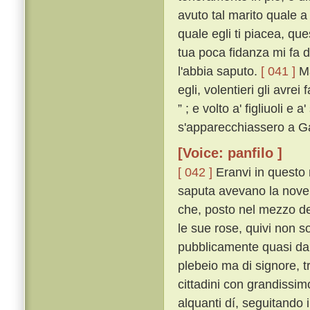
avuto tal marito quale a 
quale egli ti piacea, qu
tua poca fidanza mi fa 
l'abbia saputo.
[ 041 ]
Ma
egli, volentieri gli avre
” ; e volto a' figliuoli 
s'apparecchiassero a Ga
[Voice: panfilo ]
[ 042 ]
Eranvi in questo 
saputa avevano la novell
che, posto nel mezzo del
le sue rose, quivi non so
pubblicamente quasi da t
plebeio ma di signore, tr
cittadini con grandissim
alquanti dí, seguitando