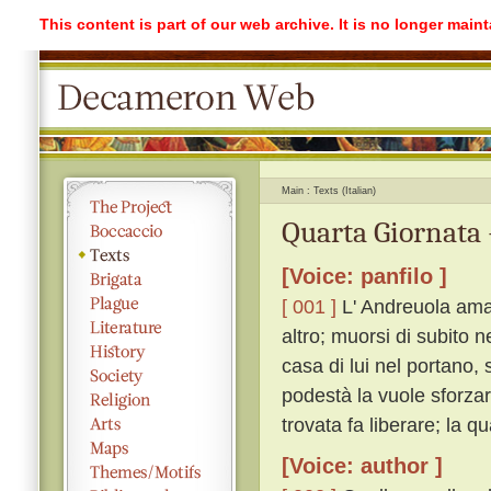
This content is part of our web archive. It is no longer mai
Main
Texts (Italian)
Quarta Giornata 
[Voice: panfilo ]
[ 001 ]
L' Andreuola ama 
altro; muorsi di subito 
casa di lui nel portano, 
podestà la vuole sforzare
trovata fa liberare; la q
[Voice: author ]