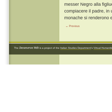
messer Negro alla figliu
compiacere il padre, in 
monache si renderono e 
← Previous
Decameron Web
The
is a project of the
Italian Studies Department
's
Virtual Humanit