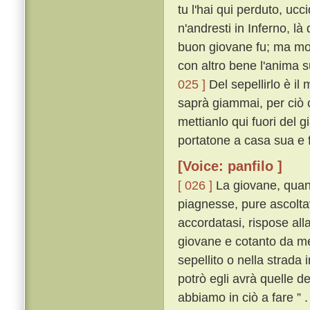
tu l'hai qui perduto, ucc
n'andresti in Inferno, l
buon giovane fu; ma molt
con altro bene l'anima 
025 ]
Del sepellirlo è il
saprà giammai, per ciò c
mettianlo qui fuori del g
portatone a casa sua e fa
[Voice: panfilo ]
[ 026 ]
La giovane, quan
piagnesse, pure ascoltav
accordatasi, rispose al
giovane e cotanto da me
sepellito o nella strada 
potrò egli avrà quelle de
abbiamo in ciò a fare ” .