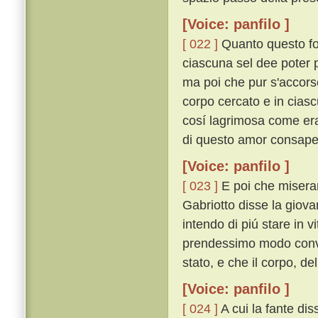
[Voice: panfilo ]
[ 022 ]
Quanto questo fos
ciascuna sel dee poter p
ma poi che pur s'accorse
corpo cercato e in ciasc
cosí lagrimosa come era
di questo amor consapevo
[Voice: panfilo ]
[ 023 ]
E poi che miseram
Gabriotto disse la giovan
intendo di piú stare in 
prendessimo modo conven
stato, e che il corpo, de
[Voice: panfilo ]
[ 024 ]
A cui la fante diss