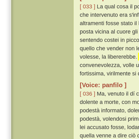
[ 033 ]
La qual cosa il p
che intervenuto era s'in
altramenti fosse stato i
posta vicina al cuore gli
sentendo costei in picc
quello che vender non le
volesse, la libererebbe.
convenevolezza, volle u
fortissima, virilmente si 
[Voice: panfilo ]
[ 036 ]
Ma, venuto il dí
dolente a morte, con mol
podestà informato, dole
podestà, volendosi prima
lei accusato fosse, lod
quella venne a dire ciò 