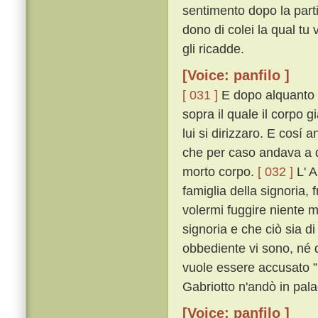
sentimento dopo la parti
dono di colei la qual tu
gli ricadde.
[Voice: panfilo ]
[ 031 ]
E dopo alquanto ri
sopra il quale il corpo 
lui si dirizzaro. E cosí
che per caso andava a q
morto corpo.
[ 032 ]
L' A
famiglia della signoria, 
volermi fuggire niente m
signoria e che ciò sia di
obbediente vi sono, né
vuole essere accusato ” 
Gabriotto n'andò in pala
[Voice: panfilo ]