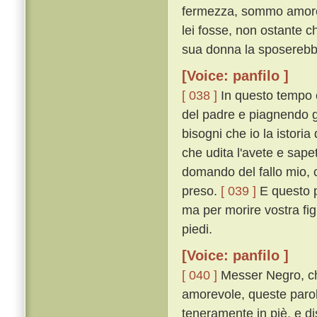
fermezza, sommo amore l
lei fosse, non ostante c
sua donna la sposerebb
[Voice: panfilo ]
[ 038 ]
In questo tempo c
del padre e piagnendo gl
bisogni che io la istoria
che udita l'avete e sape
domando del fallo mio, 
preso.
[ 039 ]
E questo p
ma per morire vostra fig
piedi.
[Voice: panfilo ]
[ 040 ]
Messer Negro, ch
amorevole, queste parol
teneramente in piè, e di