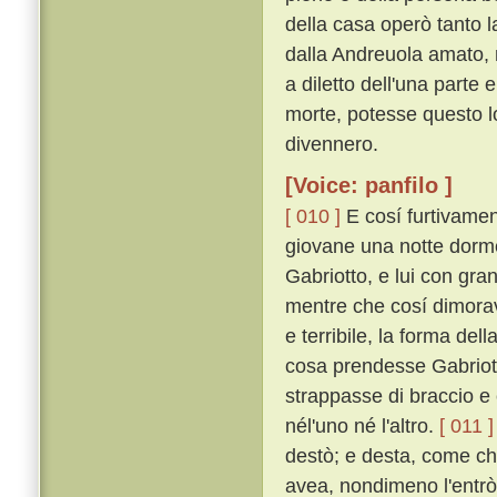
della casa operò tanto 
dalla Andreuola amato, m
a diletto dell'una parte
morte, potesse questo l
divennero.
[Voice: panfilo ]
[ 010 ]
E cosí furtivamen
giovane una notte dorm
Gabriotto, e lui con gra
mentre che cosí dimorav
e terribile, la forma d
cosa prendesse Gabriotto
strappasse di braccio e
nél'uno né l'altro.
[ 011 ]
destò; e desta, come c
avea, nondimeno l'entrò