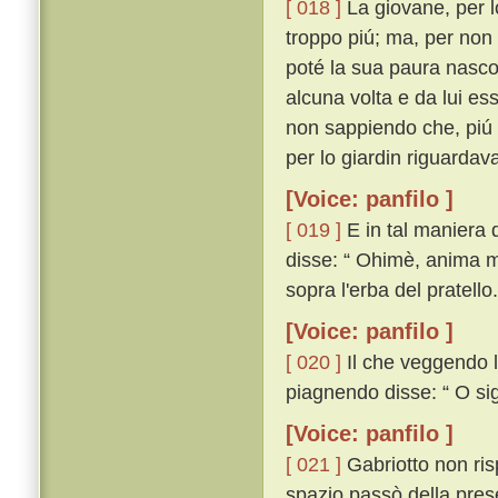
[ 018 ]
La giovane, per 
troppo piú; ma, per non
poté la sua paura nasco
alcuna volta e da lui e
non sappiendo che, piú c
per lo giardin riguarda
[Voice: panfilo ]
[ 019 ]
E in tal maniera d
disse: “ Ohimè, anima mi
sopra l'erba del pratello.
[Voice: panfilo ]
[ 020 ]
Il che veggendo l
piagnendo disse: “ O sig
[Voice: panfilo ]
[ 021 ]
Gabriotto non ris
spazio passò della prese