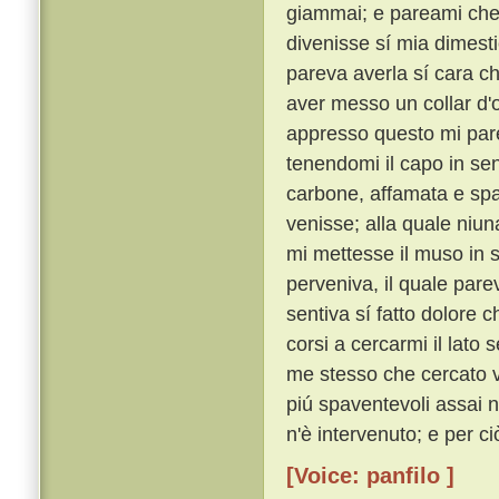
giammai; e pareami che 
divenisse sí mia dimest
pareva averla sí cara ch
aver messo un collar d'
appresso questo mi pare
tenendomi il capo in se
carbone, affamata e sp
venisse; alla quale niun
mi mettesse il muso in s
perveniva, il quale pare
sentiva sí fatto dolore 
corsi a cercarmi il lato
me stesso che cercato v'
piú spaventevoli assai 
n'è intervenuto; e per c
[Voice: panfilo ]