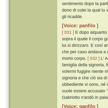
sentimento dopo la parti
dono di colei la qual tu
gli ricadde.
[Voice: panfilo ]
[ 031 ]
E dopo alquanto ri
sopra il quale il corpo 
lui si dirizzaro. E cosí
che per caso andava a q
morto corpo.
[ 032 ]
L' A
famiglia della signoria, 
volermi fuggire niente m
signoria e che ciò sia di
obbediente vi sono, né
vuole essere accusato ” 
Gabriotto n'andò in pala
[Voice: panfilo ]