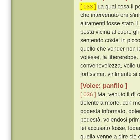
[ 033 ]
La qual cosa il p
che intervenuto era s'in
altramenti fosse stato i
posta vicina al cuore gli
sentendo costei in picc
quello che vender non le
volesse, la libererebbe.
convenevolezza, volle u
fortissima, virilmente si 
[Voice: panfilo ]
[ 036 ]
Ma, venuto il dí
dolente a morte, con mol
podestà informato, dole
podestà, volendosi prima
lei accusato fosse, lod
quella venne a dire ciò 