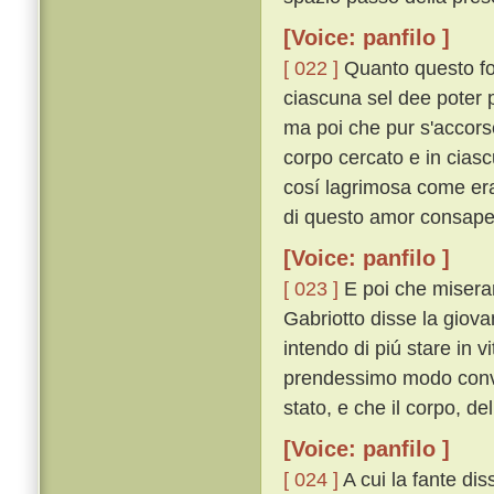
[Voice: panfilo ]
[ 022 ]
Quanto questo fos
ciascuna sel dee poter p
ma poi che pur s'accorse
corpo cercato e in ciasc
cosí lagrimosa come era
di questo amor consapevo
[Voice: panfilo ]
[ 023 ]
E poi che miseram
Gabriotto disse la giovan
intendo di piú stare in 
prendessimo modo conven
stato, e che il corpo, de
[Voice: panfilo ]
[ 024 ]
A cui la fante diss