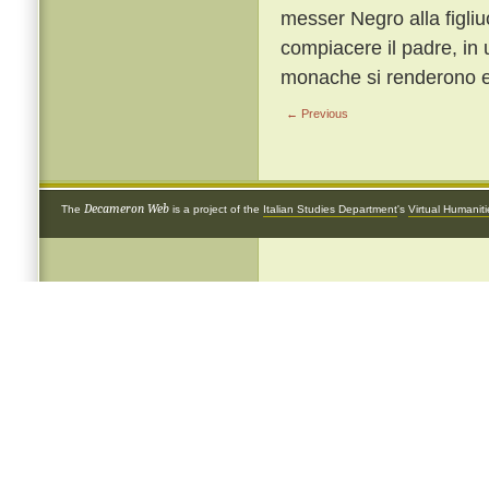
messer Negro alla figliu
compiacere il padre, in 
monache si renderono e 
← Previous
Decameron Web
The
is a project of the
Italian Studies Department
's
Virtual Humanit