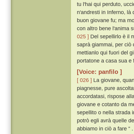
tu l'hai qui perduto, ucc
n'andresti in Inferno, l
buon giovane fu; ma molt
con altro bene l'anima 
025 ]
Del sepellirlo è il
saprà giammai, per ciò c
mettianlo qui fuori del g
portatone a casa sua e fa
[Voice: panfilo ]
[ 026 ]
La giovane, quan
piagnesse, pure ascoltav
accordatasi, rispose al
giovane e cotanto da me
sepellito o nella strada 
potrò egli avrà quelle de
abbiamo in ciò a fare ” .