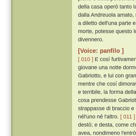
della casa operò tanto 
dalla Andreuola amato, m
a diletto dell'una parte
morte, potesse questo l
divennero.
[Voice: panfilo ]
[ 010 ]
E cosí furtivamen
giovane una notte dorm
Gabriotto, e lui con gra
mentre che cosí dimorav
e terribile, la forma d
cosa prendesse Gabriotto
strappasse di braccio e
nél'uno né l'altro.
[ 011 ]
destò; e desta, come c
avea, nondimeno l'entrò