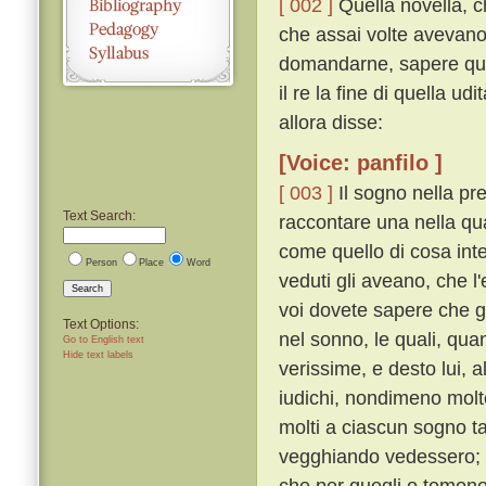
[ 002 ]
Quella novella, c
che assai volte avevano
domandarne, sapere qual
il re la fine di quella u
allora disse:
[Voice: panfilo ]
[ 003 ]
Il sogno nella pr
Text Search:
raccontare una nella qua
come quello di cosa inte
Person
Place
Word
veduti gli aveano, che l
Search
voi dovete sapere che g
Text Options:
nel sonno, le quali, qu
Go to English text
Hide text labels
verissime, e desto lui, a
iudichi, nondimeno mol
molti a ciascun sogno t
vegghiando vedessero; e 
che per quegli o temono