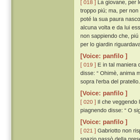
[ 018 ]
La giovane, per 
troppo piú; ma, per non
poté la sua paura nasco
alcuna volta e da lui e
non sappiendo che, piú c
per lo giardin riguarda
[Voice: panfilo ]
[ 019 ]
E in tal maniera d
disse: “ Ohimè, anima mi
sopra l'erba del pratello.
[Voice: panfilo ]
[ 020 ]
Il che veggendo l
piagnendo disse: “ O sig
[Voice: panfilo ]
[ 021 ]
Gabriotto non ris
spazio passò della prese