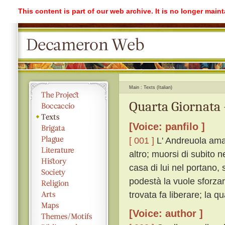
This content is part of our web archive. It is no longer mai
Main
Texts (Italian)
Quarta Giornata 
[Voice: panfilo ]
[ 001 ]
L' Andreuola ama 
altro; muorsi di subito 
casa di lui nel portano, 
podestà la vuole sforzare
trovata fa liberare; la q
[Voice: author ]