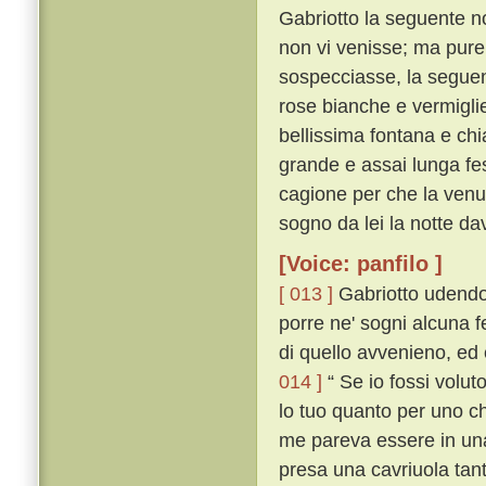
Gabriotto la seguente no
non vi venisse; ma pure,
sospecciasse, la seguent
rose bianche e vermiglie
bellissima fontana e chi
grande e assai lunga fe
cagione per che la venuta
sogno da lei la notte da
[Voice: panfilo ]
[ 013 ]
Gabriotto udendo
porre ne' sogni alcuna 
di quello avvenieno, ed 
014 ]
“ Se io fossi volut
lo tuo quanto per uno che
me pareva essere in una 
presa una cavriuola tan