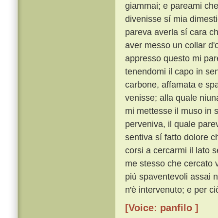
giammai; e pareami che 
divenisse sí mia dimest
pareva averla sí cara ch
aver messo un collar d'
appresso questo mi pare
tenendomi il capo in se
carbone, affamata e sp
venisse; alla quale niun
mi mettesse il muso in s
perveniva, il quale pare
sentiva sí fatto dolore 
corsi a cercarmi il lato
me stesso che cercato v'
piú spaventevoli assai 
n'è intervenuto; e per c
[Voice: panfilo ]