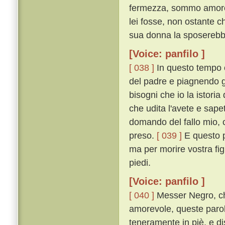
fermezza, sommo amore l
lei fosse, non ostante c
sua donna la sposerebb
[Voice: panfilo ]
[ 038 ]
In questo tempo c
del padre e piagnendo gl
bisogni che io la istoria
che udita l'avete e sape
domando del fallo mio, 
preso.
[ 039 ]
E questo p
ma per morire vostra fig
piedi.
[Voice: panfilo ]
[ 040 ]
Messer Negro, ch
amorevole, queste parol
teneramente in piè, e di