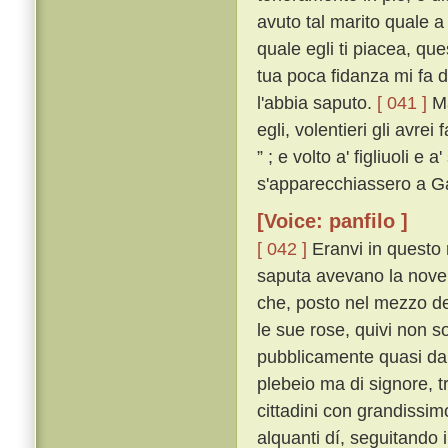
avuto tal marito quale a 
quale egli ti piacea, qu
tua poca fidanza mi fa 
l'abbia saputo.
[ 041 ]
Ma
egli, volentieri gli avre
” ; e volto a' figliuoli 
s'apparecchiassero a Ga
[Voice: panfilo ]
[ 042 ]
Eranvi in questo 
saputa avevano la novell
che, posto nel mezzo del
le sue rose, quivi non so
pubblicamente quasi da t
plebeio ma di signore, tr
cittadini con grandissim
alquanti dí, seguitando