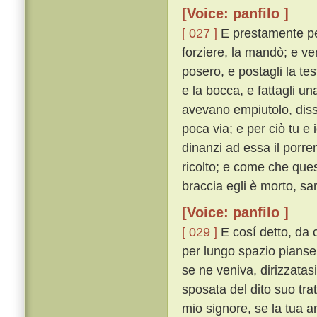
[Voice: panfilo ]
[ 027 ]
E prestamente per
forziere, la mandò; e ven
posero, e postagli la tes
e la bocca, e fattagli un
avevano empiutolo, diss
poca via; e per ciò tu e
dinanzi ad essa il porre
ricolto; e come che ques
braccia egli è morto, sar
[Voice: panfilo ]
[ 029 ]
E cosí detto, da c
per lungo spazio pianse. 
se ne veniva, dirizzatas
sposata del dito suo trat
mio signore, se la tua 