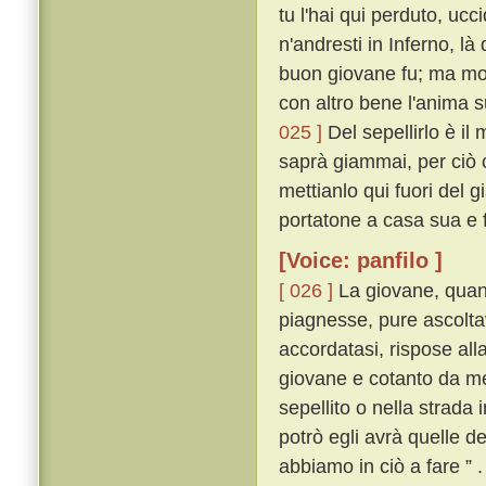
tu l'hai qui perduto, ucc
n'andresti in Inferno, l
buon giovane fu; ma molt
con altro bene l'anima 
025 ]
Del sepellirlo è il
saprà giammai, per ciò c
mettianlo qui fuori del g
portatone a casa sua e fa
[Voice: panfilo ]
[ 026 ]
La giovane, quan
piagnesse, pure ascoltav
accordatasi, rispose al
giovane e cotanto da me
sepellito o nella strada 
potrò egli avrà quelle de
abbiamo in ciò a fare ” .