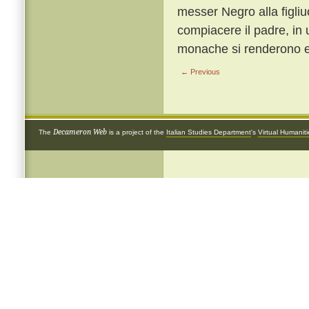
messer Negro alla figliu
compiacere il padre, in 
monache si renderono e 
← Previous
Decameron Web
The
is a project of the
Italian Studies Department
's
Virtual Humanit