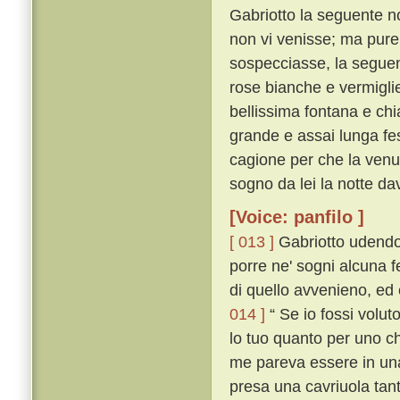
Gabriotto la seguente no
non vi venisse; ma pure,
sospecciasse, la seguent
rose bianche e vermiglie
bellissima fontana e chi
grande e assai lunga fe
cagione per che la venuta
sogno da lei la notte da
[Voice: panfilo ]
[ 013 ]
Gabriotto udendo
porre ne' sogni alcuna 
di quello avvenieno, ed 
014 ]
“ Se io fossi volut
lo tuo quanto per uno che
me pareva essere in una 
presa una cavriuola tan