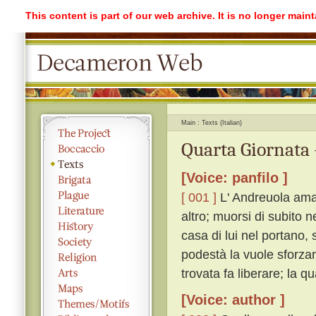
This content is part of our web archive. It is no longer mai
Main
Texts (Italian)
Quarta Giornata 
[Voice: panfilo ]
[ 001 ]
L' Andreuola ama 
altro; muorsi di subito 
casa di lui nel portano, 
podestà la vuole sforzare
trovata fa liberare; la q
[Voice: author ]