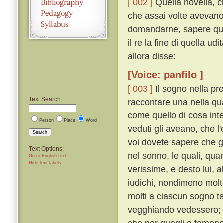
[ 002 ]
Quella novella, c
che assai volte avevano
domandarne, sapere qual
il re la fine di quella u
allora disse:
[Voice: panfilo ]
[ 003 ]
Il sogno nella pr
Text Search:
raccontare una nella qua
come quello di cosa inte
Person
Place
Word
veduti gli aveano, che l
Search
voi dovete sapere che g
Text Options:
nel sonno, le quali, qu
Go to English text
Hide text labels
verissime, e desto lui, a
iudichi, nondimeno mol
molti a ciascun sogno t
vegghiando vedessero; e 
che per quegli o temono