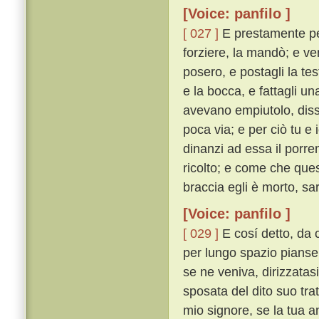
[Voice: panfilo ]
[ 027 ]
E prestamente per
forziere, la mandò; e ven
posero, e postagli la tes
e la bocca, e fattagli un
avevano empiutolo, diss
poca via; e per ciò tu e
dinanzi ad essa il porre
ricolto; e come che ques
braccia egli è morto, sar
[Voice: panfilo ]
[ 029 ]
E cosí detto, da c
per lungo spazio pianse. 
se ne veniva, dirizzatas
sposata del dito suo trat
mio signore, se la tua 