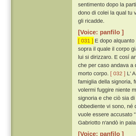
sentimento dopo la parti
dono di colei la qual tu
gli ricadde.
[Voice: panfilo ]
[ 031 ]
E dopo alquanto ri
sopra il quale il corpo 
lui si dirizzaro. E cosí
che per caso andava a q
morto corpo.
[ 032 ]
L' A
famiglia della signoria, 
volermi fuggire niente m
signoria e che ciò sia di
obbediente vi sono, né
vuole essere accusato ” 
Gabriotto n'andò in pala
[Voice: panfilo ]