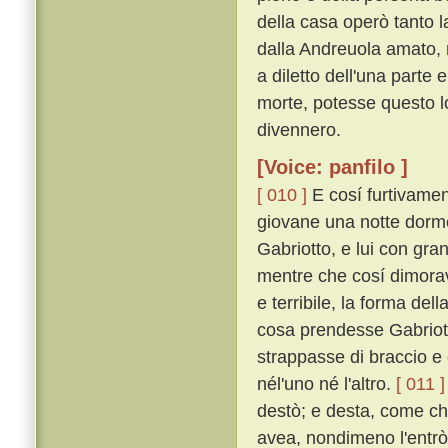
della casa operò tanto 
dalla Andreuola amato, m
a diletto dell'una parte
morte, potesse questo l
divennero.
[Voice: panfilo ]
[ 010 ]
E cosí furtivamen
giovane una notte dorm
Gabriotto, e lui con gra
mentre che cosí dimorav
e terribile, la forma d
cosa prendesse Gabriotto
strappasse di braccio e
nél'uno né l'altro.
[ 011 ]
destò; e desta, come c
avea, nondimeno l'entrò