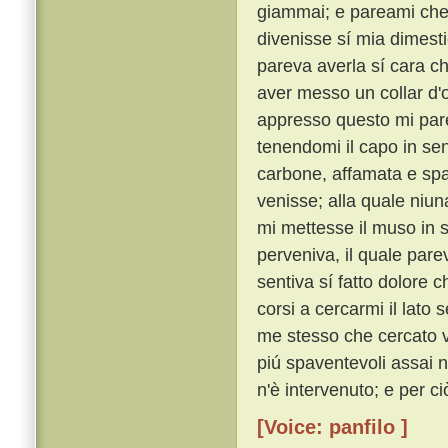
giammai; e pareami che 
divenisse sí mia dimest
pareva averla sí cara ch
aver messo un collar d'
appresso questo mi pare
tenendomi il capo in se
carbone, affamata e sp
venisse; alla quale niun
mi mettesse il muso in s
perveniva, il quale pare
sentiva sí fatto dolore 
corsi a cercarmi il lato
me stesso che cercato v'
piú spaventevoli assai 
n'è intervenuto; e per c
[Voice: panfilo ]