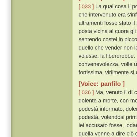
[ 033 ]
La qual cosa il p
che intervenuto era s'in
altramenti fosse stato i
posta vicina al cuore gli
sentendo costei in picc
quello che vender non le
volesse, la libererebbe.
convenevolezza, volle u
fortissima, virilmente si 
[Voice: panfilo ]
[ 036 ]
Ma, venuto il dí
dolente a morte, con mol
podestà informato, dole
podestà, volendosi prima
lei accusato fosse, lod
quella venne a dire ciò 