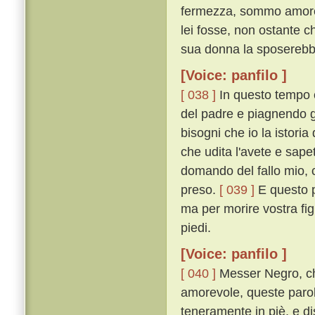
fermezza, sommo amore l
lei fosse, non ostante c
sua donna la sposerebb
[Voice: panfilo ]
[ 038 ]
In questo tempo c
del padre e piagnendo gl
bisogni che io la istoria
che udita l'avete e sape
domando del fallo mio, 
preso.
[ 039 ]
E questo p
ma per morire vostra fig
piedi.
[Voice: panfilo ]
[ 040 ]
Messer Negro, ch
amorevole, queste parol
teneramente in piè, e di