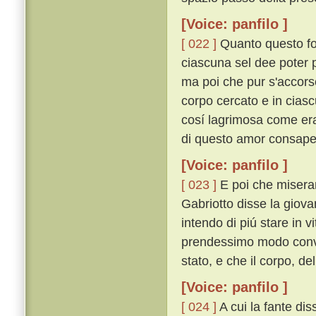
[Voice: panfilo ]
[ 022 ]
Quanto questo fos
ciascuna sel dee poter p
ma poi che pur s'accorse
corpo cercato e in ciasc
cosí lagrimosa come era
di questo amor consapevo
[Voice: panfilo ]
[ 023 ]
E poi che miseram
Gabriotto disse la giovan
intendo di piú stare in 
prendessimo modo conven
stato, e che il corpo, de
[Voice: panfilo ]
[ 024 ]
A cui la fante diss