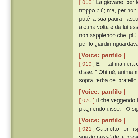
[ 018 ]
La giovane, per 
troppo piú; ma, per non
poté la sua paura nasco
alcuna volta e da lui e
non sappiendo che, piú c
per lo giardin riguarda
[Voice: panfilo ]
[ 019 ]
E in tal maniera d
disse: “ Ohimè, anima mi
sopra l'erba del pratello.
[Voice: panfilo ]
[ 020 ]
Il che veggendo l
piagnendo disse: “ O sig
[Voice: panfilo ]
[ 021 ]
Gabriotto non ris
spazio passò della prese