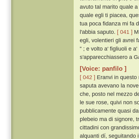
avuto tal marito quale a 
quale egli ti piacea, qu
tua poca fidanza mi fa 
l'abbia saputo.
[ 041 ]
Ma
egli, volentieri gli avre
” ; e volto a' figliuoli 
s'apparecchiassero a Ga
[Voice: panfilo ]
[ 042 ]
Eranvi in questo 
saputa avevano la novell
che, posto nel mezzo del
le sue rose, quivi non so
pubblicamente quasi da t
plebeio ma di signore, tr
cittadini con grandissim
alquanti dí, seguitando