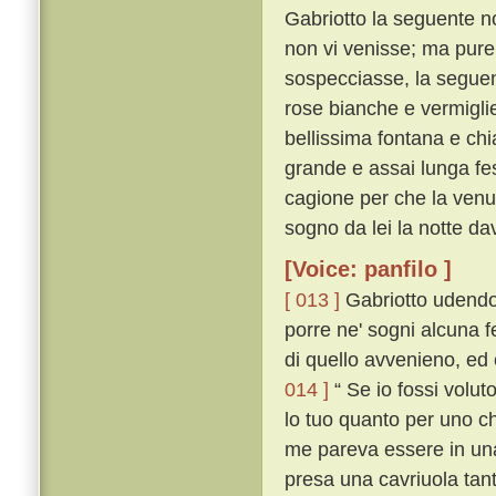
Gabriotto la seguente no
non vi venisse; ma pure,
sospecciasse, la seguent
rose bianche e vermiglie
bellissima fontana e chi
grande e assai lunga fe
cagione per che la venuta
sogno da lei la notte da
[Voice: panfilo ]
[ 013 ]
Gabriotto udendo
porre ne' sogni alcuna 
di quello avvenieno, ed 
014 ]
“ Se io fossi volut
lo tuo quanto per uno che
me pareva essere in una 
presa una cavriuola tan