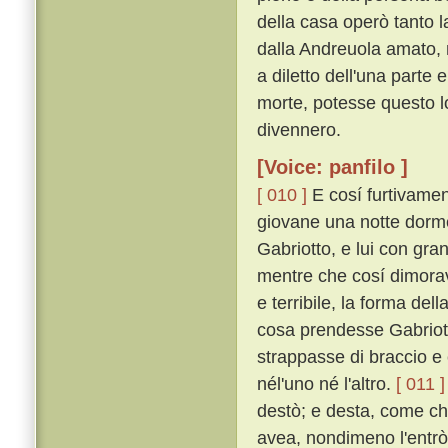
della casa operò tanto 
dalla Andreuola amato, m
a diletto dell'una parte
morte, potesse questo l
divennero.
[Voice: panfilo ]
[ 010 ]
E cosí furtivamen
giovane una notte dorm
Gabriotto, e lui con gra
mentre che cosí dimorav
e terribile, la forma d
cosa prendesse Gabriotto
strappasse di braccio e
nél'uno né l'altro.
[ 011 ]
destò; e desta, come c
avea, nondimeno l'entrò