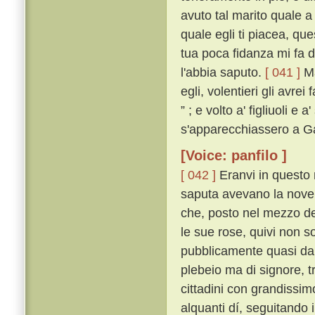
avuto tal marito quale a 
quale egli ti piacea, qu
tua poca fidanza mi fa 
l'abbia saputo.
[ 041 ]
Ma
egli, volentieri gli avre
” ; e volto a' figliuoli 
s'apparecchiassero a Ga
[Voice: panfilo ]
[ 042 ]
Eranvi in questo 
saputa avevano la novell
che, posto nel mezzo del
le sue rose, quivi non so
pubblicamente quasi da t
plebeio ma di signore, tr
cittadini con grandissim
alquanti dí, seguitando