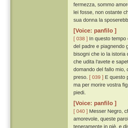
fermezza, sommo amore l
lei fosse, non ostante c
sua donna la sposerebb
[Voice: panfilo ]
[ 038 ]
In questo tempo c
del padre e piagnendo gl
bisogni che io la istoria
che udita l'avete e sape
domando del fallo mio, 
preso.
[ 039 ]
E questo p
ma per morire vostra fig
piedi.
[Voice: panfilo ]
[ 040 ]
Messer Negro, ch
amorevole, queste parol
teneramente in piè, e di