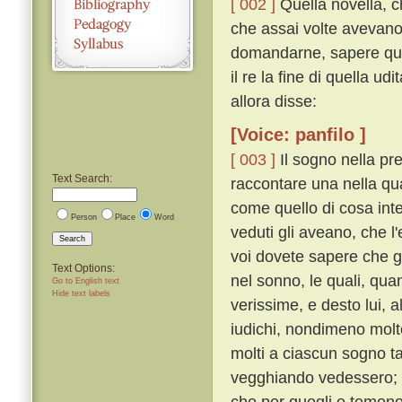
[ 002 ]
Quella novella, c
che assai volte avevano
domandarne, sapere qual
il re la fine di quella u
allora disse:
[Voice: panfilo ]
[ 003 ]
Il sogno nella pr
Text Search:
raccontare una nella qua
come quello di cosa inte
Person
Place
Word
veduti gli aveano, che l
Search
voi dovete sapere che g
Text Options:
nel sonno, le quali, qu
Go to English text
Hide text labels
verissime, e desto lui, a
iudichi, nondimeno mol
molti a ciascun sogno t
vegghiando vedessero; e 
che per quegli o temono