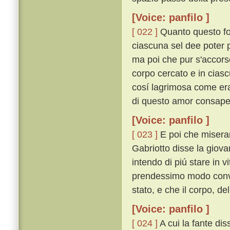
[Voice: panfilo ]
[ 022 ]
Quanto questo fos
ciascuna sel dee poter p
ma poi che pur s'accorse
corpo cercato e in ciasc
cosí lagrimosa come era
di questo amor consapevo
[Voice: panfilo ]
[ 023 ]
E poi che miseram
Gabriotto disse la giovan
intendo di piú stare in 
prendessimo modo conven
stato, e che il corpo, de
[Voice: panfilo ]
[ 024 ]
A cui la fante diss