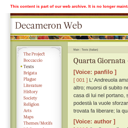
This content is part of our web archive. It is no longer mai
Main
Texts (Italian)
Quarta Giornata 
[Voice: panfilo ]
[ 001 ]
L' Andreuola ama 
altro; muorsi di subito 
casa di lui nel portano, 
podestà la vuole sforzare
trovata fa liberare; la q
[Voice: author ]