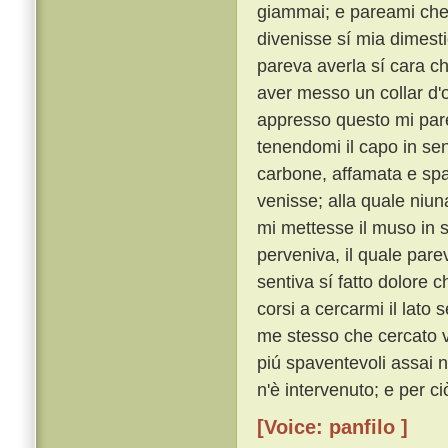
giammai; e pareami che 
divenisse sí mia dimest
pareva averla sí cara ch
aver messo un collar d'
appresso questo mi pare
tenendomi il capo in se
carbone, affamata e sp
venisse; alla quale niun
mi mettesse il muso in s
perveniva, il quale pare
sentiva sí fatto dolore 
corsi a cercarmi il lato
me stesso che cercato v'
piú spaventevoli assai 
n'è intervenuto; e per c
[Voice: panfilo ]