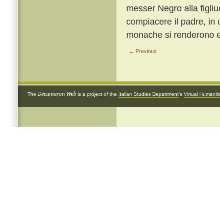
messer Negro alla figliu
compiacere il padre, in 
monache si renderono e 
← Previous
Decameron Web
The
is a project of the
Italian Studies Department
's
Virtual Humanit