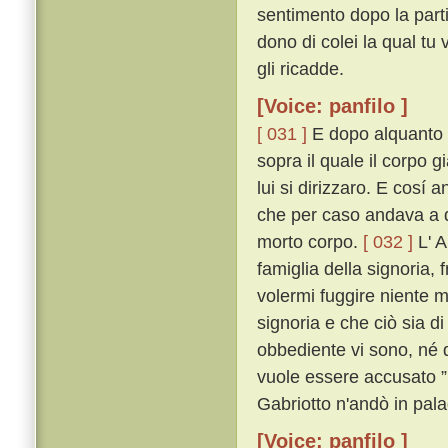
sentimento dopo la parti
dono di colei la qual tu
gli ricadde.
[Voice: panfilo ]
[ 031 ]
E dopo alquanto ri
sopra il quale il corpo 
lui si dirizzaro. E cosí
che per caso andava a q
morto corpo.
[ 032 ]
L' A
famiglia della signoria, 
volermi fuggire niente m
signoria e che ciò sia di
obbediente vi sono, né
vuole essere accusato ” 
Gabriotto n'andò in pala
[Voice: panfilo ]