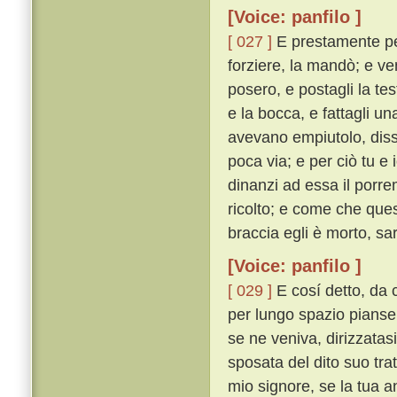
[Voice: panfilo ]
[ 027 ]
E prestamente per
forziere, la mandò; e ven
posero, e postagli la tes
e la bocca, e fattagli un
avevano empiutolo, diss
poca via; e per ciò tu e
dinanzi ad essa il porre
ricolto; e come che ques
braccia egli è morto, sar
[Voice: panfilo ]
[ 029 ]
E cosí detto, da c
per lungo spazio pianse. 
se ne veniva, dirizzatas
sposata del dito suo trat
mio signore, se la tua 