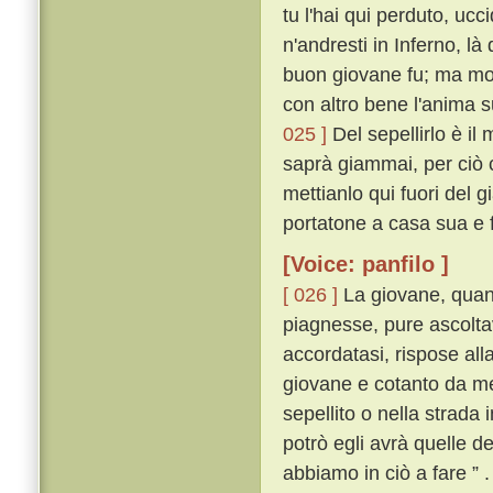
tu l'hai qui perduto, ucc
n'andresti in Inferno, l
buon giovane fu; ma molt
con altro bene l'anima 
025 ]
Del sepellirlo è il
saprà giammai, per ciò c
mettianlo qui fuori del g
portatone a casa sua e fa
[Voice: panfilo ]
[ 026 ]
La giovane, quan
piagnesse, pure ascoltav
accordatasi, rispose al
giovane e cotanto da me
sepellito o nella strada 
potrò egli avrà quelle de
abbiamo in ciò a fare ” .