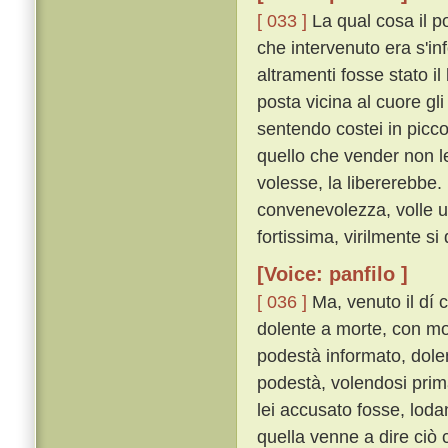
[ 033 ]
La qual cosa il p
che intervenuto era s'in
altramenti fosse stato i
posta vicina al cuore gli
sentendo costei in picc
quello che vender non le
volesse, la libererebbe.
convenevolezza, volle u
fortissima, virilmente si 
[Voice: panfilo ]
[ 036 ]
Ma, venuto il dí
dolente a morte, con mol
podestà informato, dole
podestà, volendosi prima
lei accusato fosse, lod
quella venne a dire ciò 