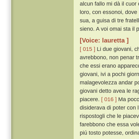
alcun fallo mi dà il cuor
loro, con essonoi, dove
sua, a guisa di tre frate
sieno. A voi omai sta il p
[Voice: lauretta ]
[ 015 ]
Li due giovani, c
avrebbono, non penar tr
che essi erano apparecc
giovani, ivi a pochi gior
malagevolezza andar pot
giovani detto avea le ra
piacere.
[ 016 ]
Ma poco m
disiderava di poter con
rispostogli che le piace
farebbono che essa vole
piú tosto potesse, ordin