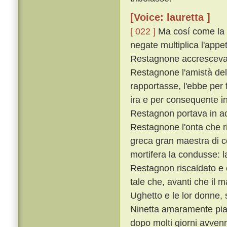
[Voice: lauretta ]
[ 022 ]
Ma cosí come la co
negate multiplica l'appe
Restagnone accrescevan
Restagnone l'amistà del
rapportasse, l'ebbe per f
ira e per consequente in 
Restagnon portava in ace
Restagnone l'onta che r
greca gran maestra di c
mortifera la condusse: l
Restagnon riscaldato e c
tale che, avanti che il 
Ughetto e le lor donne,
Ninetta amaramente pian
dopo molti giorni avvenn