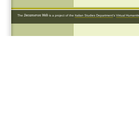
Decameron Web
The
is a project of the
Italian Studies Department
's
Virtual Humanit