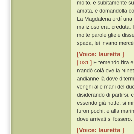
molto, e subitamente su
amata, e domandolla co
La Magdalena ordí una l
malizioso era, creduta. I
molte parole gliele disse
spada, lei invano merc
[Voice: lauretta ]
[ 031 ]
E temendo l'ira e 
n'andò colà ove la Ninett
andianne là dove ditermi
venghi alle mani del du
disiderando di partirsi,
essendo già notte, si mi
furon pochi; e alla mar
dove arrivati si fossero.
[Voice: lauretta ]