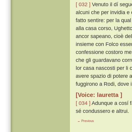
[ 032 ]
Venuto il dí segu
alcuni che per invidia 
fatto sentire: per la q
alla casa corso, Ughetto
ancor sapeano, cioè dell
insieme con Folco esse
confessione costoro me
che gli guardavano corru
lor casa nascosti per li
avere spazio di potere a
fuggirono a Rodi, dove 
[Voice: lauretta ]
[ 034 ]
Adunque a cosí fat
sé condussero e altrui.
← Previous