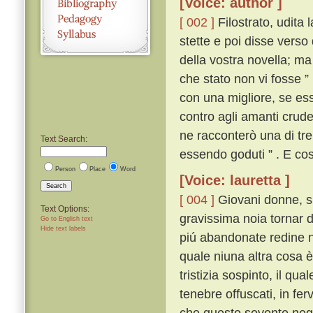
[Voice: author ]
[ 002 ]
Filostrato, udita 
stette e poi disse verso 
della vostra novella; ma 
che stato non vi fosse ”
con una migliore, se es
contro agli amanti crudel
ne racconterò una di tre
Text Search:
essendo goduti ” . E cos
Person
Place
Word
[Voice: lauretta ]
Search
[ 004 ]
Giovani donne, sí
Text Options:
gravissima noia tornar di 
Go to English text
Hide text labels
piú abandonate redine ne'
quale niuna altra cosa 
tristizia sospinto, il qu
tenebre offuscati, in fe
che questo sovente negl