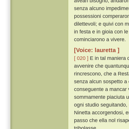
avean bisogno, andaron v
senza alcuno impediment
possessioni comperarono,
dilettevoli; e quivi con m
in festa e in gioia con 
cominciarono a vivere.
[Voice: lauretta ]
[ 020 ]
E in tal maniera 
avvenire che quantunqu
rincrescono, che a Rest
senza alcun sospetto a 
conseguente a mancar v
sommamente piaciuta una
ogni studio seguitando, 
Ninetta accorgendosi, en
passo che ella nol risa
tribolasse.