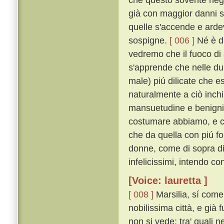
già con maggior danni s
quelle s'accende e arde
sospigne.
[ 006 ]
Né è di
vedremo che il fuoco di 
s'apprende che nelle dur
male) piú dilicate che e
naturalmente a ciò inch
mansuetudine e benignità
costumare abbiamo, e cosí
che da quella con piú for
donne, come di sopra diss
infelicissimi, intendo co
[Voice: lauretta ]
[ 008 ]
Marsilia, sí come
nobilissima città, e già 
non si vede; tra' quali 