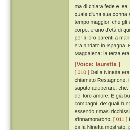
ma di chiara fede e leal
quale d'una sua donna av
tempo maggiori che gli 
corpo, erano d'età di qui
per li loro parenti a mar
era andato in Ispagna. E
Magdalena; la terza era
[Voice: lauretta ]
[ 010 ]
Della Ninetta er
chiamato Restagnone, in
saputo adoperare, che,
del loro amore. E già 
compagni, de' quali l'uno
essendo rimasi ricchissim
s'innamorarono.
[ 011 ]
D
dalla Ninetta mostrato, p