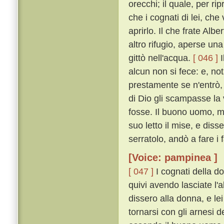
orecchi; il quale, per r
che i cognati di lei, ch
aprirlo. Il che frate Al
altro rifugio, aperse una
gittò nell'acqua.
[ 046 ]
I
alcun non si fece: e, not
prestamente se n'entrò
di Dio gli scampasse la 
fosse. Il buono uomo, m
suo letto il mise, e diss
serratolo, andò a fare i f
[Voice: pampinea ]
[ 047 ]
I cognati della d
quivi avendo lasciate l'a
dissero alla donna, e le
tornarsi con gli arnesi 