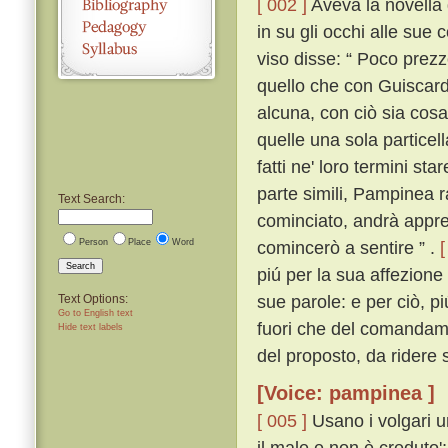
[ 002 ]
Aveva la novella d
in su gli occhi alle sue
viso disse: “ Poco prezz
quello che con Guiscar
alcuna, con ciò sia cosa
quelle una sola particell
fatti ne' loro termini sta
parte simili, Pampinea 
Text Search:
cominciato, andrà appre
Person
Place
Word
comincerò a sentire ” .
[
Search
piú per la sua affezion
sue parole: e per ciò, p
Text Options:
Go to English text
fuori che del comandamen
Hide text labels
del proposto, da ridere 
[Voice: pampinea ]
[ 005 ]
Usano i volgari un
il male e non è creduto'