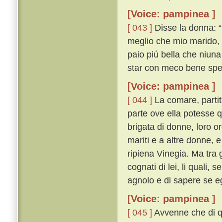
[Voice: pampinea ]
[ 043 ]
Disse la donna: “ 
meglio che mio marido, e
paio piú bella che niuna
star con meco bene spe
[Voice: pampinea ]
[ 044 ]
La comare, partit
parte ove ella potesse q
brigata di donne, loro o
mariti e a altre donne, e
ripiena Vinegia. Ma tra g
cognati di lei, li quali,
agnolo e di sapere se egl
[Voice: pampinea ]
[ 045 ]
Avvenne che di qu