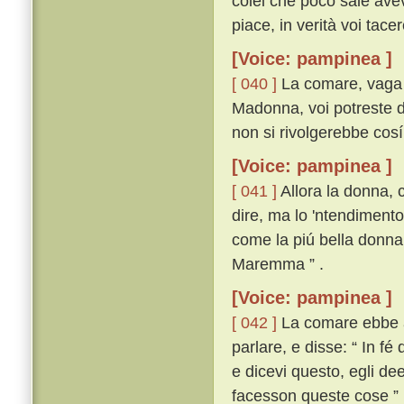
colei che poco sale avev
piace, in verità voi tacere
[Voice: pampinea ]
[ 040 ]
La comare, vaga d
Madonna, voi potreste di
non si rivolgerebbe cosí 
[Voice: pampinea ]
[ 041 ]
Allora la donna, c
dire, ma lo 'ntendimento
come la piú bella donna,
Maremma ” .
[Voice: pampinea ]
[ 042 ]
La comare ebbe all
parlare, e disse: “ In f
e dicevi questo, egli de
facesson queste cose ” 