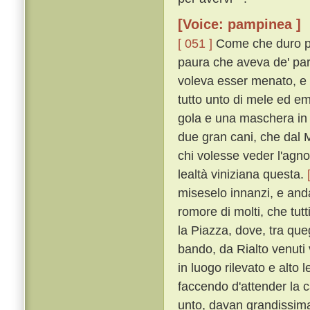
[Voice: pampinea ]
[ 051 ]
Come che duro par
paura che aveva de' par
voleva esser menato, e
tutto unto di mele ed e
gola e una maschera in 
due gran cani, che dal 
chi volesse veder l'agno
lealtà viniziana questa.
miseselo innanzi, e and
romore di molti, che tutt
la Piazza, dove, tra queg
bando, da Rialto venuti
in luogo rilevato e alto
faccendo d'attender la c
unto, davan grandissima