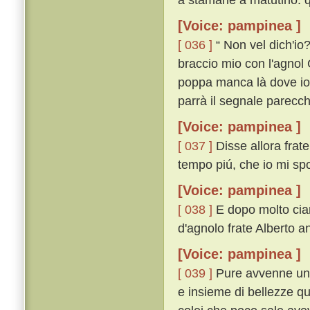
[Voice: pampinea ]
[ 036 ]
“ Non vel dich'io? 
braccio mio con l'agnol 
poppa manca là dove io d
parrà il segnale parecchi
[Voice: pampinea ]
[ 037 ]
Disse allora frate
tempo piú, che io mi spog
[Voice: pampinea ]
[ 038 ]
E dopo molto cian
d'agnolo frate Alberto 
[Voice: pampinea ]
[ 039 ]
Pure avvenne un 
e insieme di bellezze qu