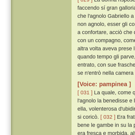
faccendo sí gran gallori
che l'agnolo Gabriello a
non agnolo, esser gli co
a confortare, acciò che d
con un compagno, come n
altra volta aveva prese
quando tempo gli parve,
entrato, con sue frasche
se n'entrò nella camera
[Voice: pampinea ]
[ 031 ]
La quale, come qu
l'agnolo la benedisse e l
ella, volenterosa d'ubid
si coricò.
[ 032 ]
Era frat
bene le gambe in su la 
era fresca e morbida, alt