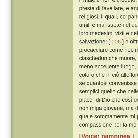
presta di favellare, e a
religiosi, li quali, co' pa
umili e mansuete nel doma
loro medesimi vizii e nel
salvazione;
[ 006 ]
e olt
procacciare come noi, m
ciaschedun che muore, se
meno eccellente luogo,
coloro che in ciò alle l
se quantosi convenisse f
semplici quello che nel
piacer di Dio che cosí de
non miga giovane, ma di
quale sommamente mi pia
compassione per la mort
[Voice: pampinea ]