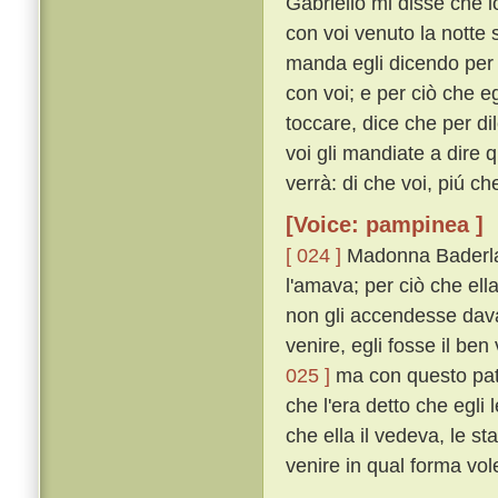
Gabriello mi disse che io
con voi venuto la notte
manda egli dicendo per 
con voi; e per ciò che e
toccare, dice che per di
voi gli mandiate a dire q
verrà: di che voi, piú ch
[Voice: pampinea ]
[ 024 ]
Madonna Baderla a
l'amava; per ciò che el
non gli accendesse davan
venire, egli fosse il be
025 ]
ma con questo patt
che l'era detto che egli
che ella il vedeva, le st
venire in qual forma vo