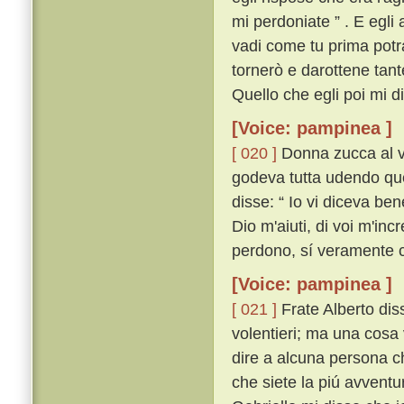
mi perdoniate ” . E egli 
vadi come tu prima potrai
tornerò e darottene tante,
Quello che egli poi mi d
[Voice: pampinea ]
[ 020 ]
Donna zucca al ve
godeva tutta udendo que
disse: “ Io vi diceva ben
Dio m'aiuti, di voi m'incr
perdono, sí veramente ch
[Voice: pampinea ]
[ 021 ]
Frate Alberto diss
volentieri; ma una cosa v
dire a alcuna persona ch
che siete la piú avvent