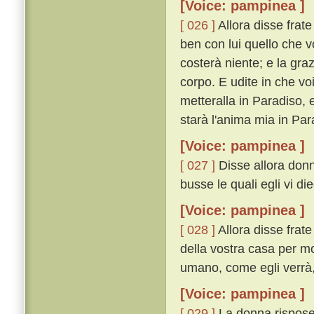
[Voice: pampinea ]
[ 026 ]
Allora disse frate
ben con lui quello che v
costerà niente; e la gra
corpo. E udite in che voi
metteralla in Paradiso, e
starà l'anima mia in Para
[Voice: pampinea ]
[ 027 ]
Disse allora donna
busse le quali egli vi d
[Voice: pampinea ]
[ 028 ]
Allora disse frate
della vostra casa per m
umano, come egli verrà, 
[Voice: pampinea ]
[ 029 ]
La donna rispose 