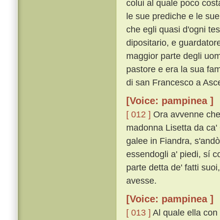
colui al quale poco cos
le sue prediche e le sue 
che egli quasi d'ogni t
dipositario, e guardatore
maggior parte degli uomi
pastore e era la sua fam
di san Francesco a Asce
[Voice: pampinea ]
[ 012 ]
Ora avvenne che 
madonna Lisetta da ca' 
galee in Fiandra, s'andò
essendogli a' piedi, sí c
parte detta de' fatti su
avesse.
[Voice: pampinea ]
[ 013 ]
Al quale ella con