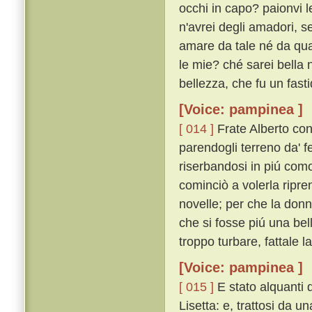
occhi in capo? paionvi l
n'avrei degli amadori, s
amare da tale né da qua
le mie? ché sarei bella 
bellezza, che fu un fasti
[Voice: pampinea ]
[ 014 ]
Frate Alberto con
parendogli terreno da' f
riserbandosi in piú como
cominciò a volerla ripre
novelle; per che la donn
che si fosse piú una bel
troppo turbare, fattale l
[Voice: pampinea ]
[ 015 ]
E stato alquanti
Lisetta: e, trattosi da u