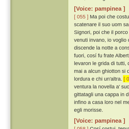
[Voice: pampinea ]
[ 055 ]
Ma poi che costui
scatenare il suo uom sal
Signori, poi che il porco
venuti invano, io voglio 
discende la notte a cons
fuori, cosí fu frate Albe
levaron le grida di tutti
mai a alcun ghiotton si 
lordura e chi un'altra.
[ 
ventura la novella a' suo
gittatagli una cappa in
infino a casa loro nel m
egli morisse.
[Voice: pampinea ]
[ 058 ]
Cosí costui, ten