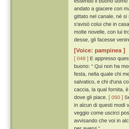
essendo il buono uomo in
andato a giacere con ma
gittato nel canale, né 
s'avisò colui che in ca
molte novelle, con lui tr
desse, gli facesse venire
[Voice: pampinea ]
[ 049 ]
E appresso questo,
buono: “ Qui non ha mod
festa, nella quale chi 
salvatico, e chi d'una co
caccia, la qual fornita, 
dove gli piace.
[ 050 ]
Se
in alcun di questi modi 
veggio come uscirci poss
avvisando che voi in al
per avervi ” .