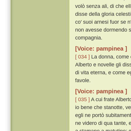
volò senza ali, di che el
disse della gloria celest
co' suoi arnesi fuor se 
non avesse dormendo so
compagnia.
[Voice: pampinea ]
[ 034 ]
La donna, come d
Alberto e novelle gli dis
di vita eterna, e come e
favole.
[Voice: pampinea ]
[ 035 ]
A cui frate Albert
io bene che stanotte, ve
egli ne portò subitamente
ne videro di qua tante, e
a stamane a matutino: qu