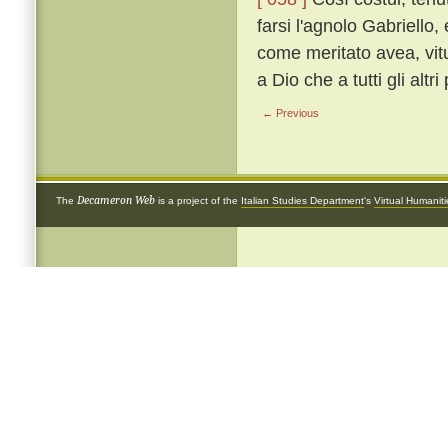
farsi l'agnolo Gabriello
come meritato avea, vit
a Dio che a tutti gli altr
← Previous
Decameron Web
The
is a project of the
Italian Studies Department
's
Virtual Humanit