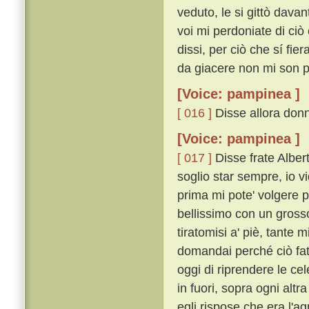
veduto, le si gittò dava
voi mi perdoniate di ciò
dissi, per ciò che sí fi
da giacere non mi son po
[Voice: pampinea ]
[ 016 ]
Disse allora donn
[Voice: pampinea ]
[ 017 ]
Disse frate Alberto
soglio star sempre, io v
prima mi pote' volgere p
bellissimo con un gross
tiratomisi a' piè, tante 
domandai perché ciò fat
oggi di riprendere le ce
in fuori, sopra ogni altra
egli rispose che era l'agn