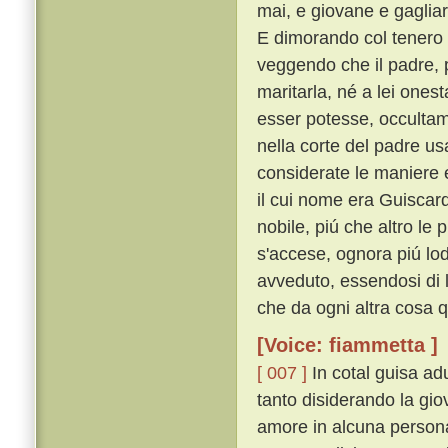
mai, e giovane e gaglia
E dimorando col tenero 
veggendo che il padre, p
maritarla, né a lei ones
esser potesse, occulta
nella corte del padre usa
considerate le maniere e'
il cui nome era Guiscar
nobile, piú che altro le
s'accese, ognora piú lod
avveduto, essendosi di l
che da ogni altra cosa 
[Voice: fiammetta ]
[ 007 ]
In cotal guisa ad
tanto disiderando la gio
amore in alcuna persona