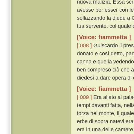
nuova malizia. Essa scri
avesse per esser con lei
sollazzando la diede a 
tua servente, col quale e
[Voice: fiammetta ]
[ 008 ]
Guiscardo il pres
donato e cosí detto, par
canna e quella vedendo fe
ben compreso ciò che a 
diedesi a dare opera di 
[Voice: fiammetta ]
[ 009 ]
Era allato al pal
tempi davanti fatta, nel
forza nel monte, il qual
erbe di sopra natevi era
era in una delle camere 