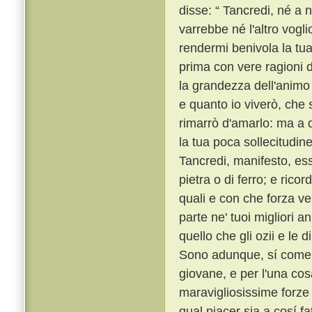
disse: “ Tancredi, né a 
varrebbe né l'altro vogli
rendermi benivola la tu
prima con vere ragioni d
la grandezza dell'animo
e quanto io viverò, che
rimarrò d'amarlo: ma a q
la tua poca sollecitudine 
Tancredi, manifesto, ess
pietra o di ferro; e rico
quali e con che forza v
parte ne' tuoi migliori a
quello che gli ozii e le
Sono adunque, sí come d
giovane, e per l'una cosa
maravigliosissime forze 
qual piacer sia a cosí f