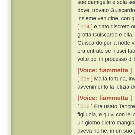
sue damigelle e sola ser
dove, trovato Guiscardo
insieme venutine, con g
[ 014 ]
e dato discreto or
grotta Guiscardo e ella, 
Guiscardo poi la notte v
era entrato se n'uscí f
volte poi in processo di 
[Voice: fiammetta ]
[ 015 ]
Ma la fortuna, inv
avvenimento la letizia de
[Voice: fiammetta ]
[ 016 ]
Era usato Tancred
figliuola, e quivi con le
un giorno dietro mangia
aveva nome, in un suo g