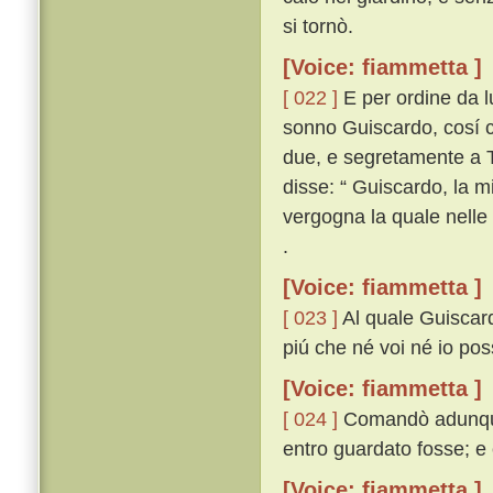
si tornò.
[Voice: fiammetta ]
[ 022 ]
E per ordine da lu
sonno Guiscardo, cosí c
due, e segretamente a T
disse: “ Guiscardo, la m
vergogna la quale nelle 
.
[Voice: fiammetta ]
[ 023 ]
Al quale Guiscard
piú che né voi né io pos
[Voice: fiammetta ]
[ 024 ]
Comandò adunque 
entro guardato fosse; e c
[Voice: fiammetta ]