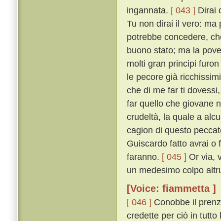
ingannata.
[ 043 ]
Dirai 
Tu non dirai il vero: ma
potrebbe concedere, ché
buono stato; ma la pover
molti gran principi furo
le pecore già ricchissim
che di me far ti dovessi,
far quello che giovane no
crudeltà, la quale a alc
cagion di questo peccato
Guiscardo fatto avrai o f
faranno.
[ 045 ]
Or via, 
un medesimo colpo altrui
[Voice: fiammetta ]
[ 046 ]
Conobbe il prenze
credette per ciò in tutto