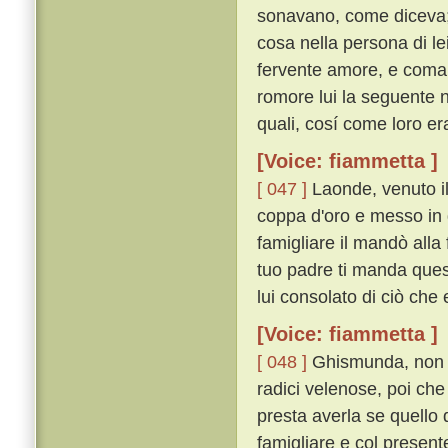
sonavano, come diceva; p
cosa nella persona di lei
fervente amore, e coma
romore lui la seguente no
quali, cosí come loro e
[Voice: fiammetta ]
[ 047 ]
Laonde, venuto il
coppa d'oro e messo in 
famigliare il mandò alla 
tuo padre ti manda quest
lui consolato di ciò che 
[Voice: fiammetta ]
[ 048 ]
Ghismunda, non s
radici velenose, poi che 
presta averla se quello
famigliare e col present