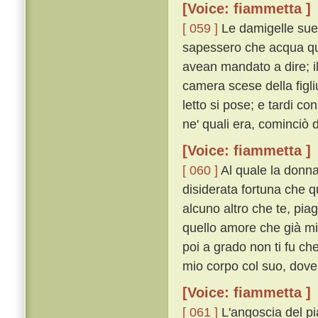
[Voice: fiammetta ]
[ 059 ]
Le damigelle sue
sapessero che acqua que
avean mandato a dire; i
camera scese della figli
letto si pose; e tardi co
ne' quali era, cominciò
[Voice: fiammetta ]
[ 060 ]
Al quale la donna
disiderata fortuna che q
alcuno altro che te, pia
quello amore che già mi 
poi a grado non ti fu ch
mio corpo col suo, dove c
[Voice: fiammetta ]
[ 061 ]
L'angoscia del pi