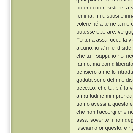
potendo io resistere, a 
femina, mi disposi e inn
volere né a te né a me d
potesse operare, vergo
Fortuna assai occulta vi
alcuno, io a' miei diside
che tu il sappi, io nol n
fanno, ma con diliberato
pensiero a me lo 'ntrod
goduta sono del mio dis
peccato, che tu, piú la 
amaritudine mi riprenda,
uomo avessi a questo el
che non t'accorgi che no
assai sovente li non deg
lasciamo or questo, e ri