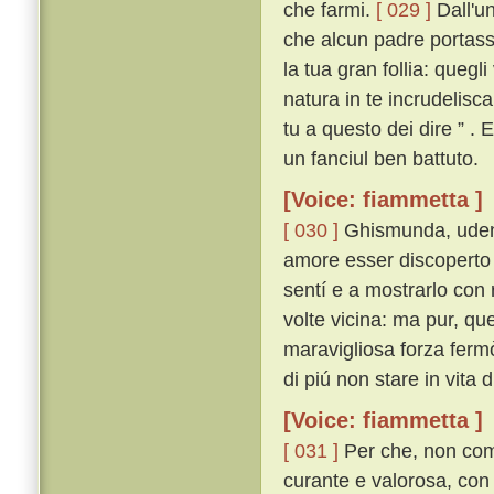
che farmi.
[ 029 ]
Dall'un
che alcun padre portasse
la tua gran follia: quegl
natura in te incrudelisc
tu a questo dei dire ” .
un fanciul ben battuto.
[Voice: fiammetta ]
[ 030 ]
Ghismunda, udend
amore esser discoperto
sentí e a mostrarlo con 
volte vicina: ma pur, que
maravigliosa forza ferm
di piú non stare in vita
[Voice: fiammetta ]
[ 031 ]
Per che, non com
curante e valorosa, con 