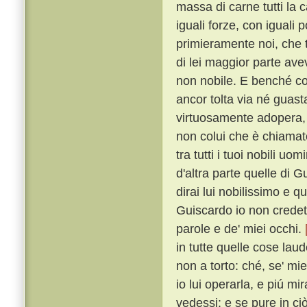
massa di carne tutti la
iguali forze, con iguali 
primieramente noi, che 
di lei maggior parte ave
non nobile. E benché co
ancor tolta via né guast
virtuosamente adopera, a
non colui che è chiama
tra tutti i tuoi nobili uo
d'altra parte quelle di 
dirai lui nobilissimo e que
Guiscardo io non credett
parole e de' miei occhi.
in tutte quelle cose l
non a torto: ché, se' mi
io lui operarla, e piú m
vedessi: e se pure in ci