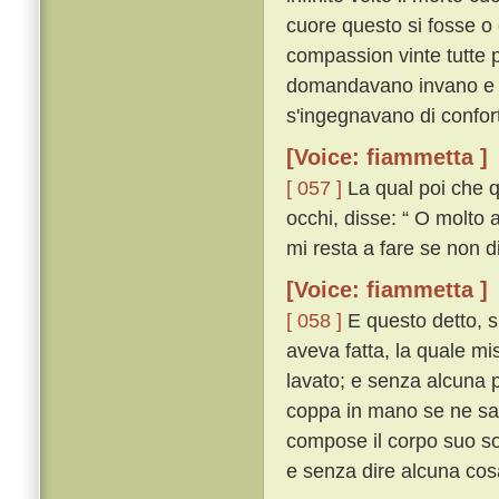
cuore questo si fosse o 
compassion vinte tutte 
domandavano invano e 
s'ingegnavano di confort
[Voice: fiammetta ]
[ 057 ]
La qual poi che qu
occhi, disse: “ O molto a
mi resta a fare se non d
[Voice: fiammetta ]
[ 058 ]
E questo detto, si
aveva fatta, la quale mi
lavato; e senza alcuna p
coppa in mano se ne sal
compose il corpo suo so
e senza dire alcuna cos