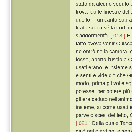
stato da alcuno veduto o
trovando le finestre dell
quello in un canto sopra
tirata sopra sé la corti
s'addormentò.
[ 018 ]
E 
fatto aveva venir Guisca
ne entrò nella camera, 
fosse, aperto l'uscio a 
usati erano, e insieme 
e sentí e vide ciò che G
modo, prima gli volle sgr
potesse, per potere piú
gli era caduto nell'anim
insieme, sí come usati 
parve discesi del letto,
[ 021 ]
Della quale Tancr
calò nel giardino, e se