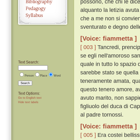
possono, che chi le dic
alquanto la letizia avuta
che a me non si convien
sventurato e degno dell
[Voice: fiammetta ]
[ 003 ]
Tancredi, prencip
se egli nell'amoroso san
Text Search:
quale in tutto lo spazio 
sarebbe stato se quell
Person
Place
Word
teneramente amata, quan
Search
questo tenero amore, av
Text Options:
avuto marito, non sappie
Go to English text
Hide text labels
figliuolo del duca di C
al padre tornossi.
[Voice: fiammetta ]
[ 005 ]
Era costei bellis