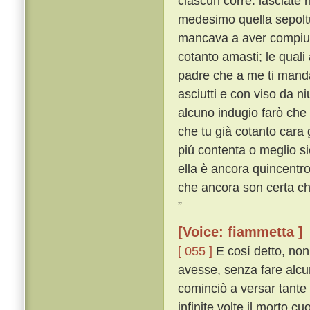
ciascun corre: lasciate 
medesimo quella sepoltu
mancava a aver compiute
cotanto amasti; le quali 
padre che a me ti mandas
asciutti e con viso da n
alcuno indugio farò che
che tu già cotanto cara
piú contenta o meglio si
ella è ancora quincentro 
che ancora son certa c
”
[Voice: fiammetta ]
[ 055 ]
E cosí detto, non
avesse, senza fare alcu
cominciò a versar tante
infinite volte il morto cu