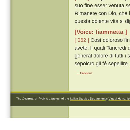
suo fine esser venuta se
Rimanete con Dio, ché io
questa dolente vita si di
[Voice: fiammetta ]
[ 062 ]
Cosí doloroso fi
avete: li quali Tancredi
general dolore di tutti
sepolcro gli fé sepellire.
← Previous
Decameron Web
The
is a project of the
Italian Studies Department
's
Virtual Humanit