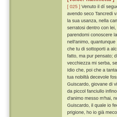
[ 025 ]
Venuto il dí seg
avendo seco Tancredi v
la sua usanza, nella cam
serratosi dentro con lei
parendomi conoscere la 
nell'animo, quantunque m
che tu di sottoporti a a
fatto, ma pur pensato; d
vecchiezza mi serba, se
Idio che, poi che a tant
tua nobiltà decevole fos
Guiscardo, giovane di v
da piccol fanciullo infin
d'animo messo m'hai, non
Guiscardo, il quale io f
prigione, ho io già meco