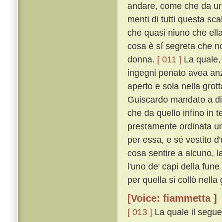
andare, come che da uno
menti di tutti questa sc
che quasi niuno che ella
cosa è sí segreta che n
donna.
[ 011 ]
La quale, 
ingegni penato avea anzi 
aperto e sola nella grot
Guiscardo mandato a dir
che da quello infino in 
prestamente ordinata un
per essa, e sé vestito d
cosa sentire a alcuno, 
l'uno de' capi della fune
per quella si collò nella
[Voice: fiammetta ]
[ 013 ]
La quale il segue