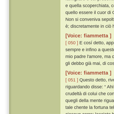
e quella scoperchiata, c
quello essere il cuor di G
Non si conveniva sepolt
è; discretamente in ciò 
[Voice: fiammetta ]
[ 050 ]
E cosí detto, appr
sempre e infino a quest
mio padre l'amore, ma or
gli debbo già mai, di cos
[Voice: fiammetta ]
[ 051 ]
Questo detto, rivo
riguardando disse: “ Ahi!
crudeltà di colui che con
quegli della mente rigua
tale chente la fortuna te