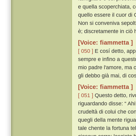
e quella scoperchiata, c
quello essere il cuor di G
Non si conveniva sepolt
è; discretamente in ciò 
[Voice: fiammetta ]
[ 050 ]
E cosí detto, appr
sempre e infino a quest
mio padre l'amore, ma or
gli debbo già mai, di cos
[Voice: fiammetta ]
[ 051 ]
Questo detto, rivo
riguardando disse: “ Ahi!
crudeltà di colui che con
quegli della mente rigua
tale chente la fortuna te