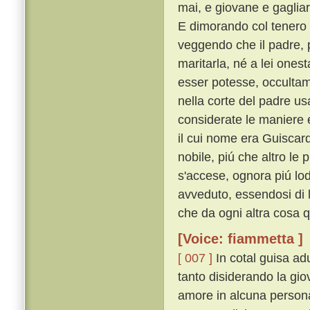
mai, e giovane e gaglia
E dimorando col tenero 
veggendo che il padre, p
maritarla, né a lei ones
esser potesse, occulta
nella corte del padre usa
considerate le maniere e'
il cui nome era Guiscar
nobile, piú che altro le
s'accese, ognora piú lod
avveduto, essendosi di l
che da ogni altra cosa 
[Voice: fiammetta ]
[ 007 ]
In cotal guisa ad
tanto disiderando la gio
amore in alcuna persona