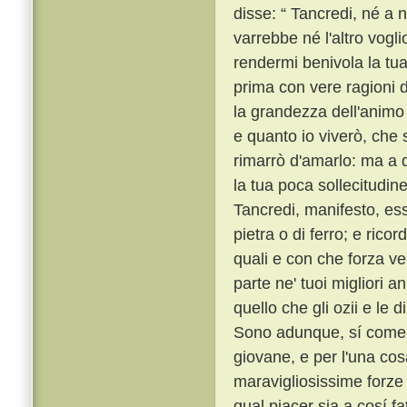
disse: “ Tancredi, né a 
varrebbe né l'altro vogli
rendermi benivola la tu
prima con vere ragioni d
la grandezza dell'animo
e quanto io viverò, che
rimarrò d'amarlo: ma a q
la tua poca sollecitudine 
Tancredi, manifesto, ess
pietra o di ferro; e rico
quali e con che forza v
parte ne' tuoi migliori a
quello che gli ozii e le
Sono adunque, sí come d
giovane, e per l'una cosa
maravigliosissime forze 
qual piacer sia a cosí f