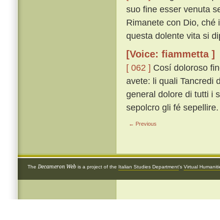
suo fine esser venuta se
Rimanete con Dio, ché io
questa dolente vita si di
[Voice: fiammetta ]
[ 062 ]
Cosí doloroso fi
avete: li quali Tancredi
general dolore di tutti
sepolcro gli fé sepellire.
← Previous
Decameron Web
The
is a project of the
Italian Studies Department
's
Virtual Humanit