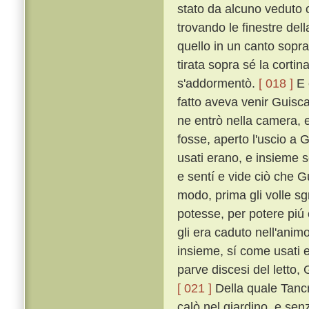
stato da alcuno veduto o
trovando le finestre dell
quello in un canto sopra
tirata sopra sé la corti
s'addormentò.
[ 018 ]
E 
fatto aveva venir Guisca
ne entrò nella camera, 
fosse, aperto l'uscio a 
usati erano, e insieme 
e sentí e vide ciò che G
modo, prima gli volle sgr
potesse, per potere piú
gli era caduto nell'anim
insieme, sí come usati 
parve discesi del letto,
[ 021 ]
Della quale Tancr
calò nel giardino, e se