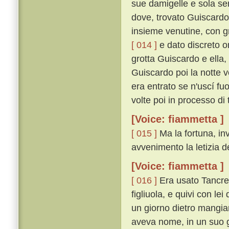
sue damigelle e sola ser
dove, trovato Guiscardo
insieme venutine, con g
[ 014 ]
e dato discreto or
grotta Guiscardo e ella, 
Guiscardo poi la notte v
era entrato se n'uscí f
volte poi in processo di 
[Voice: fiammetta ]
[ 015 ]
Ma la fortuna, inv
avvenimento la letizia de
[Voice: fiammetta ]
[ 016 ]
Era usato Tancred
figliuola, e quivi con le
un giorno dietro mangia
aveva nome, in un suo g