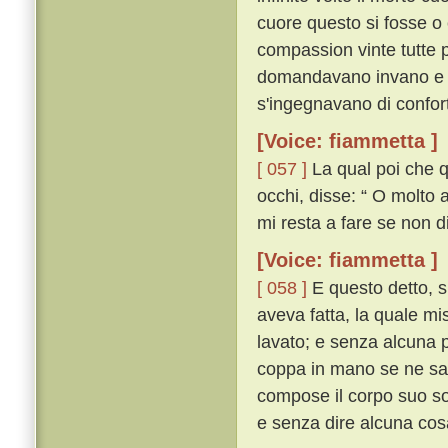
cuore questo si fosse o 
compassion vinte tutte 
domandavano invano e 
s'ingegnavano di confort
[Voice: fiammetta ]
[ 057 ]
La qual poi che qu
occhi, disse: “ O molto a
mi resta a fare se non d
[Voice: fiammetta ]
[ 058 ]
E questo detto, si
aveva fatta, la quale mi
lavato; e senza alcuna p
coppa in mano se ne sal
compose il corpo suo so
e senza dire alcuna cos