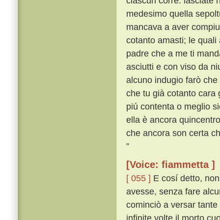
ciascun corre: lasciate 
medesimo quella sepoltu
mancava a aver compiute
cotanto amasti; le quali 
padre che a me ti mandas
asciutti e con viso da n
alcuno indugio farò che
che tu già cotanto cara
piú contenta o meglio si
ella è ancora quincentro 
che ancora son certa c
”
[Voice: fiammetta ]
[ 055 ]
E cosí detto, non
avesse, senza fare alcu
cominciò a versar tante
infinite volte il morto cu