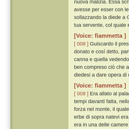
nuova malizia. Essa scri
avesse per esser con lei
sollazzando la diede a 
tua servente, col quale e
[Voice: fiammetta ]
[ 008 ]
Guiscardo il pres
donato e cosí detto, par
canna e quella vedendo fe
ben compreso ciò che a 
diedesi a dare opera di 
[Voice: fiammetta ]
[ 009 ]
Era allato al pal
tempi davanti fatta, nel
forza nel monte, il qual
erbe di sopra natevi era
era in una delle camere 