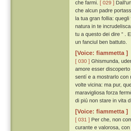
che farmi.
[ 029 ]
Dall'un
che alcun padre portasse
la tua gran follia: quegl
natura in te incrudelisc
tu a questo dei dire ” .
un fanciul ben battuto.
[Voice: fiammetta ]
[ 030 ]
Ghismunda, udend
amore esser discoperto
sentí e a mostrarlo con 
volte vicina: ma pur, que
maravigliosa forza ferm
di piú non stare in vita
[Voice: fiammetta ]
[ 031 ]
Per che, non com
curante e valorosa, con 