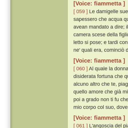
[Voice: fiammetta ]
[ 059 ]
Le damigelle sue
sapessero che acqua que
avean mandato a dire; i
camera scese della figli
letto si pose; e tardi co
ne' quali era, cominciò
[Voice: fiammetta ]
[ 060 ]
Al quale la donna
disiderata fortuna che q
alcuno altro che te, pia
quello amore che già mi 
poi a grado non ti fu ch
mio corpo col suo, dove c
[Voice: fiammetta ]
[ 061 ]
L'angoscia del pi