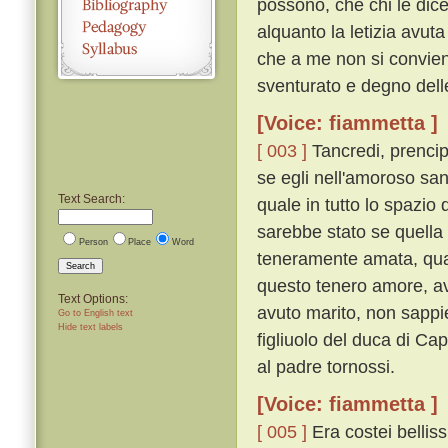
possono, che chi le dic
alquanto la letizia avuta
che a me non si convien
sventurato e degno dell
[Voice: fiammetta ]
[ 003 ]
Tancredi, prencip
se egli nell'amoroso san
Text Search:
quale in tutto lo spazio 
sarebbe stato se quell
Person
Place
Word
teneramente amata, quan
Search
questo tenero amore, av
Text Options:
avuto marito, non sappie
Go to English text
Hide text labels
figliuolo del duca di C
al padre tornossi.
[Voice: fiammetta ]
[ 005 ]
Era costei bellis