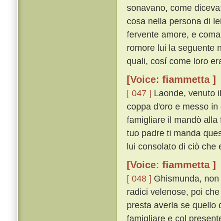
sonavano, come diceva; p
cosa nella persona di lei
fervente amore, e coma
romore lui la seguente no
quali, cosí come loro e
[Voice: fiammetta ]
[ 047 ]
Laonde, venuto il
coppa d'oro e messo in 
famigliare il mandò alla 
tuo padre ti manda quest
lui consolato di ciò che 
[Voice: fiammetta ]
[ 048 ]
Ghismunda, non s
radici velenose, poi che 
presta averla se quello
famigliare e col present