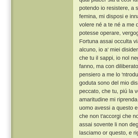
potendo io resistere, a 
femina, mi disposi e inn
volere né a te né a me d
potesse operare, vergo
Fortuna assai occulta vi
alcuno, io a' miei diside
che tu il sappi, io nol n
fanno, ma con diliberato
pensiero a me lo 'ntrod
goduta sono del mio dis
peccato, che tu, piú la 
amaritudine mi riprenda,
uomo avessi a questo el
che non t'accorgi che no
assai sovente li non deg
lasciamo or questo, e ri