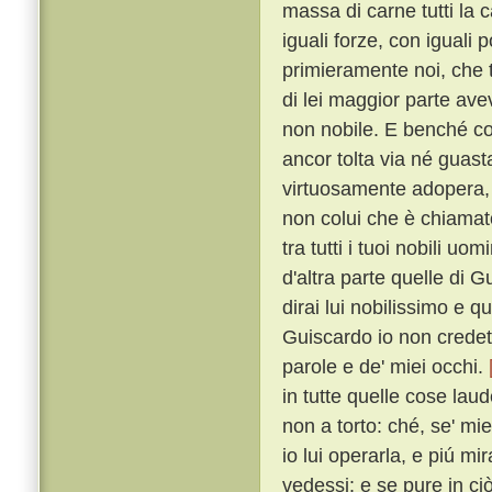
massa di carne tutti la
iguali forze, con iguali 
primieramente noi, che 
di lei maggior parte ave
non nobile. E benché co
ancor tolta via né guast
virtuosamente adopera, a
non colui che è chiama
tra tutti i tuoi nobili uo
d'altra parte quelle di 
dirai lui nobilissimo e que
Guiscardo io non credett
parole e de' miei occhi.
in tutte quelle cose l
non a torto: ché, se' mi
io lui operarla, e piú m
vedessi: e se pure in ci