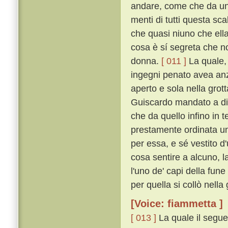
andare, come che da uno
menti di tutti questa sc
che quasi niuno che ella
cosa è sí segreta che n
donna.
[ 011 ]
La quale, 
ingegni penato avea anzi 
aperto e sola nella grot
Guiscardo mandato a dir
che da quello infino in 
prestamente ordinata un
per essa, e sé vestito d
cosa sentire a alcuno, 
l'uno de' capi della fune
per quella si collò nella
[Voice: fiammetta ]
[ 013 ]
La quale il segue