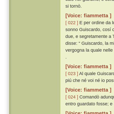
si tornò.
[Voice: fiammetta ]
[ 022 ]
E per ordine da lu
sonno Guiscardo, cosí c
due, e segretamente a T
disse: “ Guiscardo, la m
vergogna la quale nelle 
.
[Voice: fiammetta ]
[ 023 ]
Al quale Guiscard
piú che né voi né io pos
[Voice: fiammetta ]
[ 024 ]
Comandò adunque 
entro guardato fosse; e c
[Voice: fiammetta ]