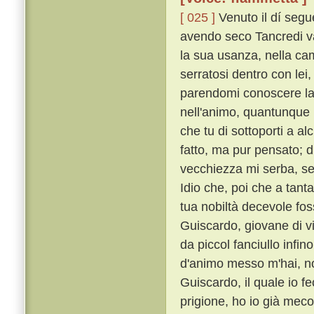
[ 025 ]
Venuto il dí seg
avendo seco Tancredi v
la sua usanza, nella cam
serratosi dentro con lei
parendomi conoscere la 
nell'animo, quantunque m
che tu di sottoporti a a
fatto, ma pur pensato; d
vecchiezza mi serba, se
Idio che, poi che a tant
tua nobiltà decevole fos
Guiscardo, giovane di v
da piccol fanciullo infin
d'animo messo m'hai, non
Guiscardo, il quale io f
prigione, ho io già meco