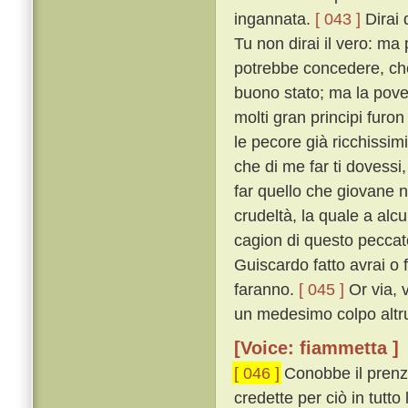
ingannata.
[ 043 ]
Dirai 
Tu non dirai il vero: ma
potrebbe concedere, ché
buono stato; ma la pover
molti gran principi furo
le pecore già ricchissim
che di me far ti dovessi,
far quello che giovane no
crudeltà, la quale a alc
cagion di questo peccato
Guiscardo fatto avrai o f
faranno.
[ 045 ]
Or via, 
un medesimo colpo altrui
[Voice: fiammetta ]
[ 046 ]
Conobbe il prenze
credette per ciò in tutto