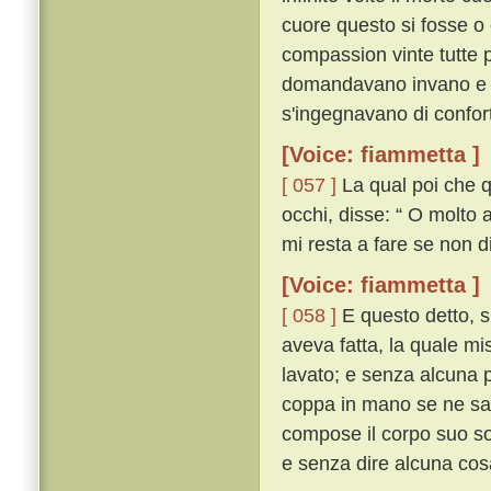
cuore questo si fosse o 
compassion vinte tutte 
domandavano invano e 
s'ingegnavano di confort
[Voice: fiammetta ]
[ 057 ]
La qual poi che qu
occhi, disse: “ O molto a
mi resta a fare se non d
[Voice: fiammetta ]
[ 058 ]
E questo detto, si
aveva fatta, la quale mi
lavato; e senza alcuna p
coppa in mano se ne sal
compose il corpo suo so
e senza dire alcuna cos