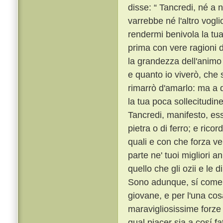
disse: “ Tancredi, né a 
varrebbe né l'altro vogli
rendermi benivola la tu
prima con vere ragioni d
la grandezza dell'animo
e quanto io viverò, che
rimarrò d'amarlo: ma a q
la tua poca sollecitudine 
Tancredi, manifesto, ess
pietra o di ferro; e rico
quali e con che forza v
parte ne' tuoi migliori a
quello che gli ozii e le
Sono adunque, sí come d
giovane, e per l'una cosa
maravigliosissime forze 
qual piacer sia a cosí f