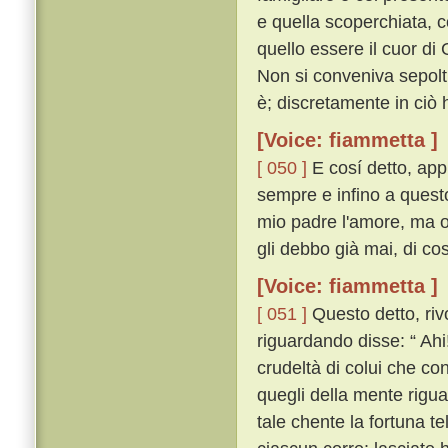
e quella scoperchiata, c
quello essere il cuor di G
Non si conveniva sepolt
è; discretamente in ciò 
[Voice: fiammetta ]
[ 050 ]
E cosí detto, appr
sempre e infino a quest
mio padre l'amore, ma or
gli debbo già mai, di cos
[Voice: fiammetta ]
[ 051 ]
Questo detto, rivo
riguardando disse: “ Ahi!
crudeltà di colui che con
quegli della mente rigua
tale chente la fortuna te