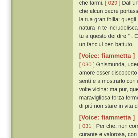
che farmi.
[ 029 ]
Dall'un
che alcun padre portasse
la tua gran follia: quegl
natura in te incrudelisc
tu a questo dei dire ” .
un fanciul ben battuto.
[Voice: fiammetta ]
[ 030 ]
Ghismunda, udend
amore esser discoperto
sentí e a mostrarlo con 
volte vicina: ma pur, que
maravigliosa forza ferm
di piú non stare in vita
[Voice: fiammetta ]
[ 031 ]
Per che, non com
curante e valorosa, con 