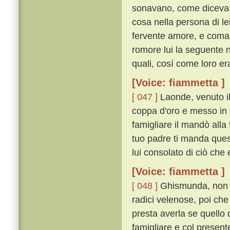
sonavano, come diceva; p
cosa nella persona di lei
fervente amore, e coma
romore lui la seguente no
quali, cosí come loro e
[Voice: fiammetta ]
[ 047 ]
Laonde, venuto il
coppa d'oro e messo in 
famigliare il mandò alla 
tuo padre ti manda quest
lui consolato di ciò che 
[Voice: fiammetta ]
[ 048 ]
Ghismunda, non s
radici velenose, poi che 
presta averla se quello
famigliare e col present