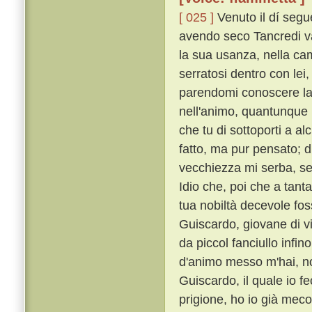
[ 025 ]
Venuto il dí seg
avendo seco Tancredi v
la sua usanza, nella cam
serratosi dentro con lei
parendomi conoscere la 
nell'animo, quantunque m
che tu di sottoporti a a
fatto, ma pur pensato; d
vecchiezza mi serba, se
Idio che, poi che a tant
tua nobiltà decevole fos
Guiscardo, giovane di v
da piccol fanciullo infin
d'animo messo m'hai, non
Guiscardo, il quale io f
prigione, ho io già meco