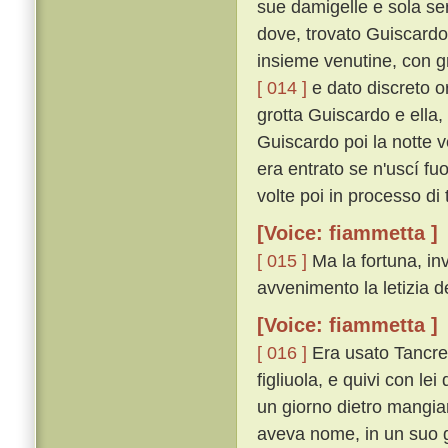
sue damigelle e sola ser
dove, trovato Guiscardo
insieme venutine, con g
[ 014 ]
e dato discreto or
grotta Guiscardo e ella, 
Guiscardo poi la notte v
era entrato se n'uscí f
volte poi in processo di 
[Voice: fiammetta ]
[ 015 ]
Ma la fortuna, inv
avvenimento la letizia de
[Voice: fiammetta ]
[ 016 ]
Era usato Tancred
figliuola, e quivi con le
un giorno dietro mangia
aveva nome, in un suo g