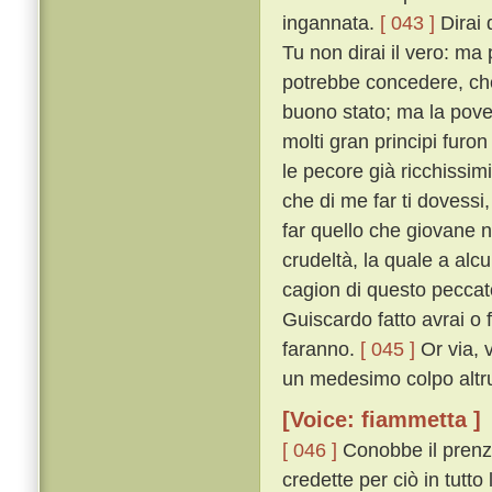
ingannata.
[ 043 ]
Dirai 
Tu non dirai il vero: ma
potrebbe concedere, ché
buono stato; ma la pover
molti gran principi furo
le pecore già ricchissim
che di me far ti dovessi,
far quello che giovane no
crudeltà, la quale a alc
cagion di questo peccato
Guiscardo fatto avrai o f
faranno.
[ 045 ]
Or via, 
un medesimo colpo altrui
[Voice: fiammetta ]
[ 046 ]
Conobbe il prenze
credette per ciò in tutto