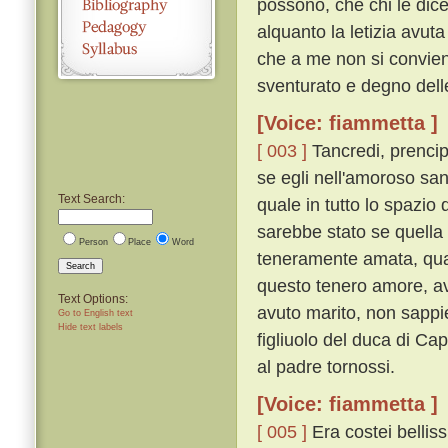
possono, che chi le dic
alquanto la letizia avuta
che a me non si convien
sventurato e degno dell
[Voice: fiammetta ]
[ 003 ]
Tancredi, prencip
se egli nell'amoroso san
Text Search:
quale in tutto lo spazio 
sarebbe stato se quell
Person
Place
Word
teneramente amata, quan
Search
questo tenero amore, av
Text Options:
avuto marito, non sappie
Go to English text
Hide text labels
figliuolo del duca di C
al padre tornossi.
[Voice: fiammetta ]
[ 005 ]
Era costei bellis