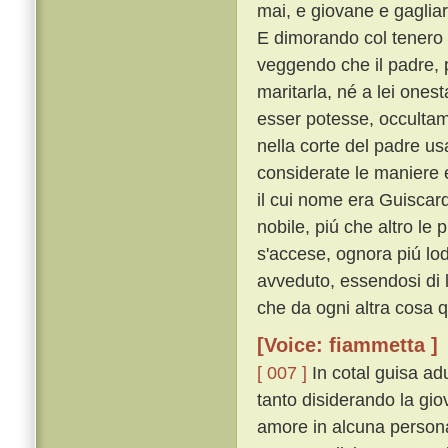
mai, e giovane e gaglia
E dimorando col tenero 
veggendo che il padre, p
maritarla, né a lei ones
esser potesse, occulta
nella corte del padre usa
considerate le maniere e'
il cui nome era Guiscar
nobile, piú che altro le
s'accese, ognora piú lod
avveduto, essendosi di l
che da ogni altra cosa 
[Voice: fiammetta ]
[ 007 ]
In cotal guisa ad
tanto disiderando la gio
amore in alcuna persona