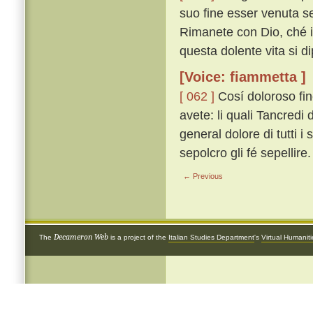
suo fine esser venuta se
Rimanete con Dio, ché io
questa dolente vita si di
[Voice: fiammetta ]
[ 062 ]
Cosí doloroso fi
avete: li quali Tancredi
general dolore di tutti
sepolcro gli fé sepellire.
← Previous
Decameron Web
The
is a project of the
Italian Studies Department
's
Virtual Humanit