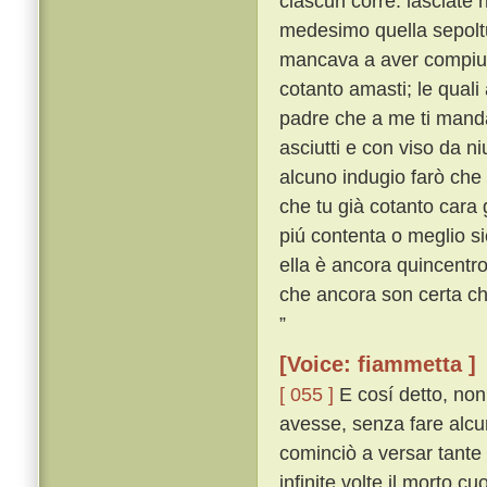
ciascun corre: lasciate 
medesimo quella sepoltu
mancava a aver compiute
cotanto amasti; le quali 
padre che a me ti mandas
asciutti e con viso da n
alcuno indugio farò che
che tu già cotanto cara
piú contenta o meglio si
ella è ancora quincentro 
che ancora son certa c
”
[Voice: fiammetta ]
[ 055 ]
E cosí detto, non
avesse, senza fare alcu
cominciò a versar tante
infinite volte il morto cu