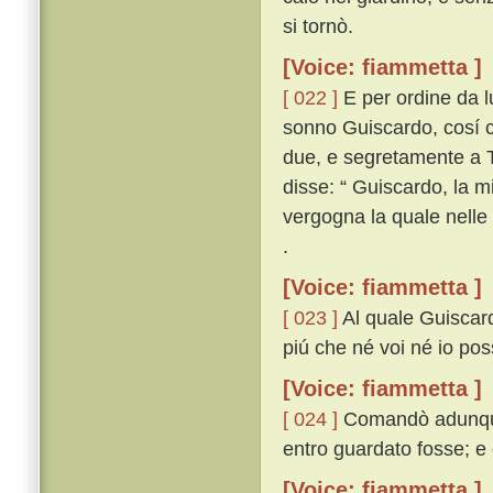
si tornò.
[Voice: fiammetta ]
[ 022 ]
E per ordine da lu
sonno Guiscardo, cosí c
due, e segretamente a T
disse: “ Guiscardo, la m
vergogna la quale nelle 
.
[Voice: fiammetta ]
[ 023 ]
Al quale Guiscard
piú che né voi né io pos
[Voice: fiammetta ]
[ 024 ]
Comandò adunque 
entro guardato fosse; e c
[Voice: fiammetta ]