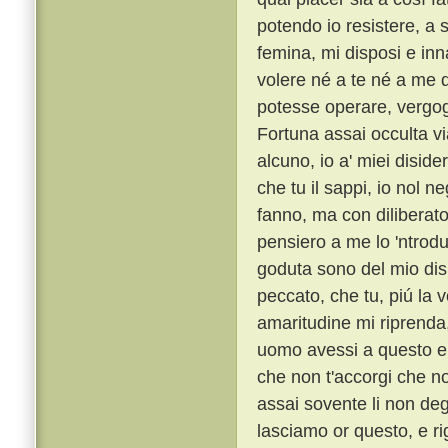
potendo io resistere, a 
femina, mi disposi e inn
volere né a te né a me d
potesse operare, vergo
Fortuna assai occulta vi
alcuno, io a' miei diside
che tu il sappi, io nol n
fanno, ma con diliberato
pensiero a me lo 'ntrod
goduta sono del mio dis
peccato, che tu, piú la 
amaritudine mi riprenda,
uomo avessi a questo el
che non t'accorgi che no
assai sovente li non deg
lasciamo or questo, e ri