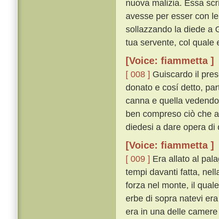
nuova malizia. Essa scri
avesse per esser con lei
sollazzando la diede a 
tua servente, col quale e
[Voice: fiammetta ]
[ 008 ]
Guiscardo il pres
donato e cosí detto, par
canna e quella vedendo fe
ben compreso ciò che a 
diedesi a dare opera di 
[Voice: fiammetta ]
[ 009 ]
Era allato al pal
tempi davanti fatta, nel
forza nel monte, il qual
erbe di sopra natevi era
era in una delle camere 