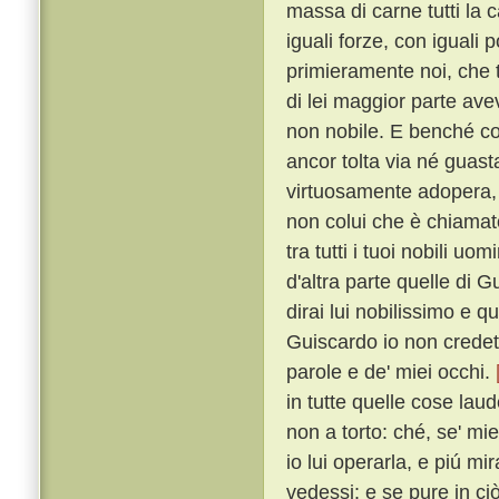
massa di carne tutti la
iguali forze, con iguali 
primieramente noi, che 
di lei maggior parte ave
non nobile. E benché co
ancor tolta via né guast
virtuosamente adopera, a
non colui che è chiama
tra tutti i tuoi nobili uo
d'altra parte quelle di 
dirai lui nobilissimo e que
Guiscardo io non credett
parole e de' miei occhi.
in tutte quelle cose l
non a torto: ché, se' mi
io lui operarla, e piú m
vedessi: e se pure in ci