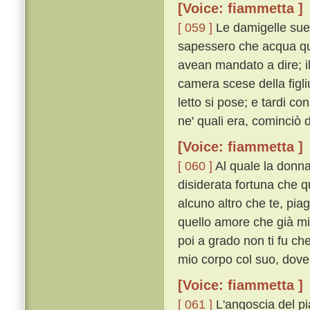
[Voice: fiammetta ]
[ 059 ]
Le damigelle sue
sapessero che acqua que
avean mandato a dire; i
camera scese della figli
letto si pose; e tardi co
ne' quali era, cominciò
[Voice: fiammetta ]
[ 060 ]
Al quale la donna
disiderata fortuna che q
alcuno altro che te, pia
quello amore che già mi 
poi a grado non ti fu ch
mio corpo col suo, dove c
[Voice: fiammetta ]
[ 061 ]
L'angoscia del pi