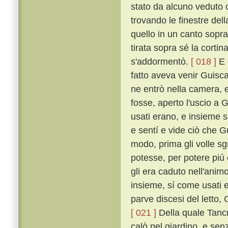
stato da alcuno veduto o
trovando le finestre dell
quello in un canto sopra
tirata sopra sé la corti
s'addormentò.
[ 018 ]
E 
fatto aveva venir Guisca
ne entrò nella camera, 
fosse, aperto l'uscio a 
usati erano, e insieme 
e sentí e vide ciò che G
modo, prima gli volle sgr
potesse, per potere piú
gli era caduto nell'anim
insieme, sí come usati 
parve discesi del letto,
[ 021 ]
Della quale Tancr
calò nel giardino, e se