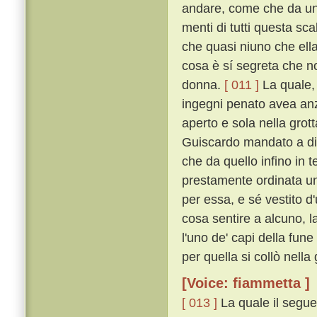
andare, come che da uno
menti di tutti questa sc
che quasi niuno che ella
cosa è sí segreta che n
donna.
[ 011 ]
La quale, 
ingegni penato avea anzi 
aperto e sola nella grot
Guiscardo mandato a dir
che da quello infino in 
prestamente ordinata un
per essa, e sé vestito d
cosa sentire a alcuno, 
l'uno de' capi della fune
per quella si collò nella
[Voice: fiammetta ]
[ 013 ]
La quale il segue