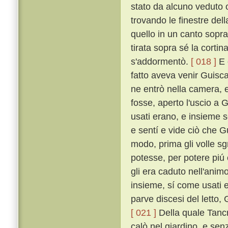
stato da alcuno veduto o
trovando le finestre dell
quello in un canto sopra
tirata sopra sé la corti
s'addormentò.
[ 018 ]
E 
fatto aveva venir Guisca
ne entrò nella camera, 
fosse, aperto l'uscio a 
usati erano, e insieme 
e sentí e vide ciò che G
modo, prima gli volle sgr
potesse, per potere piú
gli era caduto nell'anim
insieme, sí come usati 
parve discesi del letto,
[ 021 ]
Della quale Tancr
calò nel giardino, e se