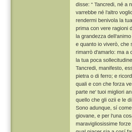
disse: “ Tancredi, né a 
varrebbe né l'altro vogli
rendermi benivola la tu
prima con vere ragioni d
la grandezza dell'animo
e quanto io viverò, che
rimarrò d'amarlo: ma a q
la tua poca sollecitudine 
Tancredi, manifesto, ess
pietra o di ferro; e rico
quali e con che forza v
parte ne' tuoi migliori a
quello che gli ozii e le
Sono adunque, sí come d
giovane, e per l'una cosa
maravigliosissime forze 
qual piacer sia a cosí f