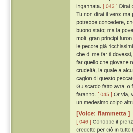
ingannata.
[ 043 ]
Dirai 
Tu non dirai il vero: ma
potrebbe concedere, ché
buono stato; ma la pover
molti gran principi furo
le pecore già ricchissim
che di me far ti dovessi,
far quello che giovane no
crudeltà, la quale a alc
cagion di questo peccato
Guiscardo fatto avrai o f
faranno.
[ 045 ]
Or via, 
un medesimo colpo altrui
[Voice: fiammetta ]
[ 046 ]
Conobbe il prenze
credette per ciò in tutto