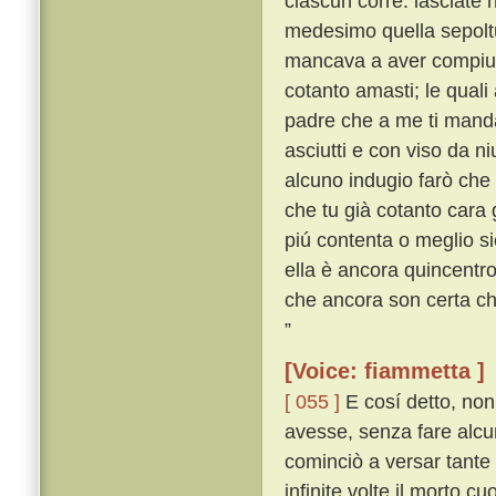
ciascun corre: lasciate 
medesimo quella sepoltu
mancava a aver compiute
cotanto amasti; le quali 
padre che a me ti mandas
asciutti e con viso da n
alcuno indugio farò che
che tu già cotanto cara
piú contenta o meglio si
ella è ancora quincentro 
che ancora son certa c
”
[Voice: fiammetta ]
[ 055 ]
E cosí detto, non
avesse, senza fare alcu
cominciò a versar tante
infinite volte il morto cu