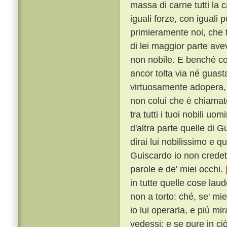
massa di carne tutti la
iguali forze, con iguali 
primieramente noi, che 
di lei maggior parte ave
non nobile. E benché co
ancor tolta via né guast
virtuosamente adopera, a
non colui che è chiama
tra tutti i tuoi nobili uo
d'altra parte quelle di 
dirai lui nobilissimo e que
Guiscardo io non credett
parole e de' miei occhi.
in tutte quelle cose l
non a torto: ché, se' mi
io lui operarla, e piú m
vedessi: e se pure in ci