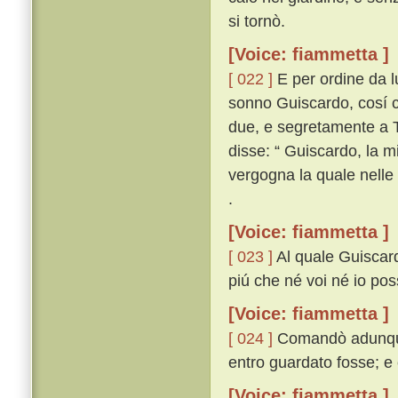
si tornò.
[Voice: fiammetta ]
[ 022 ]
E per ordine da lu
sonno Guiscardo, cosí c
due, e segretamente a T
disse: “ Guiscardo, la m
vergogna la quale nelle 
.
[Voice: fiammetta ]
[ 023 ]
Al quale Guiscard
piú che né voi né io pos
[Voice: fiammetta ]
[ 024 ]
Comandò adunque 
entro guardato fosse; e c
[Voice: fiammetta ]