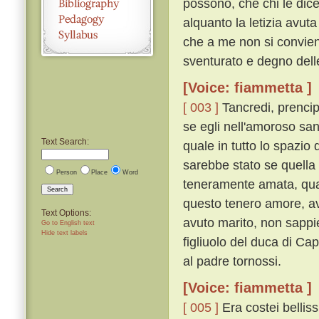
possono, che chi le dic
alquanto la letizia avuta
che a me non si convien
sventurato e degno dell
[Voice: fiammetta ]
[ 003 ]
Tancredi, prencip
se egli nell'amoroso san
Text Search:
quale in tutto lo spazio 
sarebbe stato se quell
Person
Place
Word
teneramente amata, quan
Search
questo tenero amore, av
Text Options:
avuto marito, non sappie
Go to English text
Hide text labels
figliuolo del duca di C
al padre tornossi.
[Voice: fiammetta ]
[ 005 ]
Era costei bellis