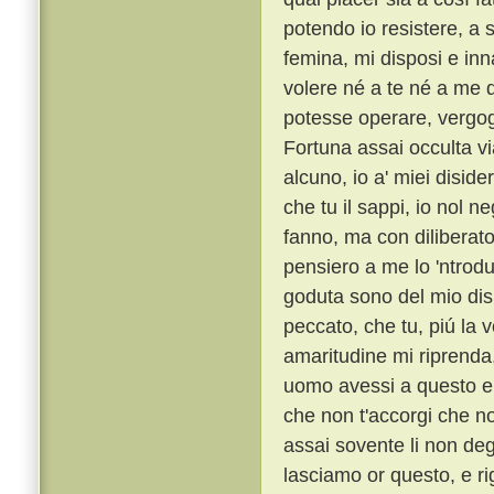
potendo io resistere, a 
femina, mi disposi e inn
volere né a te né a me d
potesse operare, vergo
Fortuna assai occulta vi
alcuno, io a' miei diside
che tu il sappi, io nol n
fanno, ma con diliberato
pensiero a me lo 'ntrod
goduta sono del mio dis
peccato, che tu, piú la 
amaritudine mi riprenda,
uomo avessi a questo el
che non t'accorgi che no
assai sovente li non deg
lasciamo or questo, e ri