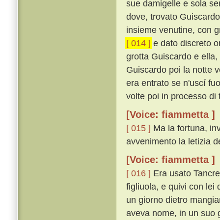
sue damigelle e sola ser
dove, trovato Guiscardo
insieme venutine, con g
[ 014 ]
e dato discreto or
grotta Guiscardo e ella, 
Guiscardo poi la notte v
era entrato se n'uscí f
volte poi in processo di 
[Voice: fiammetta ]
[ 015 ]
Ma la fortuna, inv
avvenimento la letizia de
[Voice: fiammetta ]
[ 016 ]
Era usato Tancred
figliuola, e quivi con le
un giorno dietro mangia
aveva nome, in un suo g