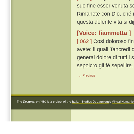
suo fine esser venuta se
Rimanete con Dio, ché io
questa dolente vita si di
[Voice: fiammetta ]
[ 062 ]
Cosí doloroso fi
avete: li quali Tancredi
general dolore di tutti
sepolcro gli fé sepellire.
← Previous
Decameron Web
The
is a project of the
Italian Studies Department
's
Virtual Humanit