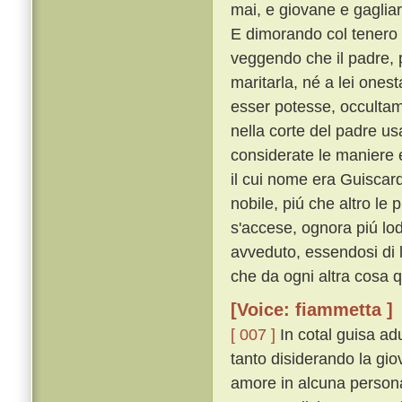
mai, e giovane e gaglia
E dimorando col tenero 
veggendo che il padre, p
maritarla, né a lei ones
esser potesse, occulta
nella corte del padre usa
considerate le maniere e'
il cui nome era Guiscar
nobile, piú che altro le
s'accese, ognora piú lod
avveduto, essendosi di l
che da ogni altra cosa 
[Voice: fiammetta ]
[ 007 ]
In cotal guisa ad
tanto disiderando la gio
amore in alcuna persona