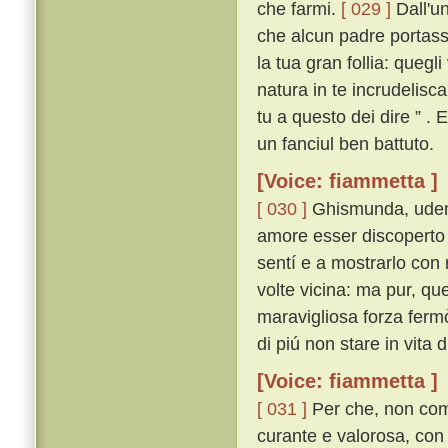
che farmi.
[ 029 ]
Dall'un
che alcun padre portasse
la tua gran follia: quegl
natura in te incrudelisc
tu a questo dei dire ” .
un fanciul ben battuto.
[Voice: fiammetta ]
[ 030 ]
Ghismunda, udend
amore esser discoperto
sentí e a mostrarlo con 
volte vicina: ma pur, que
maravigliosa forza ferm
di piú non stare in vita
[Voice: fiammetta ]
[ 031 ]
Per che, non com
curante e valorosa, con 