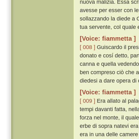
nuova malizia. Essa scri
avesse per esser con lei
sollazzando la diede a 
tua servente, col quale e
[Voice: fiammetta ]
[ 008 ]
Guiscardo il pres
donato e cosí detto, par
canna e quella vedendo fe
ben compreso ciò che a 
diedesi a dare opera di 
[Voice: fiammetta ]
[ 009 ]
Era allato al pal
tempi davanti fatta, nel
forza nel monte, il qual
erbe di sopra natevi era
era in una delle camere 