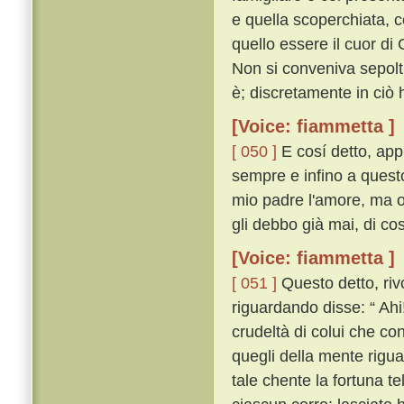
e quella scoperchiata, c
quello essere il cuor di G
Non si conveniva sepolt
è; discretamente in ciò 
[Voice: fiammetta ]
[ 050 ]
E cosí detto, appr
sempre e infino a quest
mio padre l'amore, ma or
gli debbo già mai, di cos
[Voice: fiammetta ]
[ 051 ]
Questo detto, rivo
riguardando disse: “ Ahi!
crudeltà di colui che con
quegli della mente rigua
tale chente la fortuna te