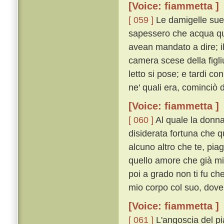
[Voice: fiammetta ]
[ 059 ]
Le damigelle sue
sapessero che acqua que
avean mandato a dire; i
camera scese della figli
letto si pose; e tardi co
ne' quali era, cominciò
[Voice: fiammetta ]
[ 060 ]
Al quale la donna
disiderata fortuna che q
alcuno altro che te, pia
quello amore che già mi 
poi a grado non ti fu ch
mio corpo col suo, dove c
[Voice: fiammetta ]
[ 061 ]
L'angoscia del pi