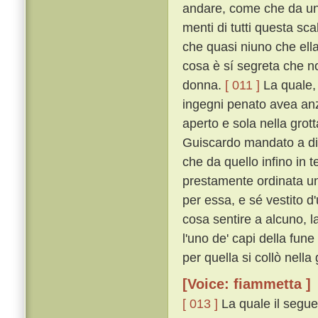
andare, come che da uno
menti di tutti questa sc
che quasi niuno che ella
cosa è sí segreta che n
donna.
[ 011 ]
La quale, 
ingegni penato avea anzi 
aperto e sola nella grot
Guiscardo mandato a dir
che da quello infino in 
prestamente ordinata un
per essa, e sé vestito d
cosa sentire a alcuno, 
l'uno de' capi della fune
per quella si collò nella
[Voice: fiammetta ]
[ 013 ]
La quale il segue