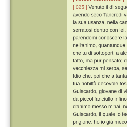
[ 025 ]
Venuto il dí seg
avendo seco Tancredi v
la sua usanza, nella cam
serratosi dentro con lei
parendomi conoscere la 
nell'animo, quantunque m
che tu di sottoporti a a
fatto, ma pur pensato; d
vecchiezza mi serba, se
Idio che, poi che a tant
tua nobiltà decevole fos
Guiscardo, giovane di v
da piccol fanciullo infin
d'animo messo m'hai, non
Guiscardo, il quale io f
prigione, ho io già meco