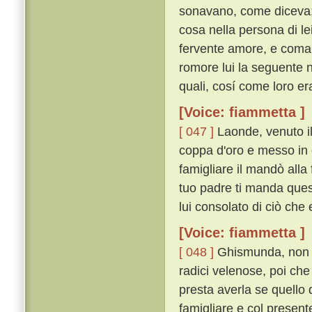
sonavano, come diceva; p
cosa nella persona di lei
fervente amore, e coma
romore lui la seguente no
quali, cosí come loro e
[Voice: fiammetta ]
[ 047 ]
Laonde, venuto il
coppa d'oro e messo in 
famigliare il mandò alla 
tuo padre ti manda quest
lui consolato di ciò che 
[Voice: fiammetta ]
[ 048 ]
Ghismunda, non s
radici velenose, poi che 
presta averla se quello
famigliare e col present