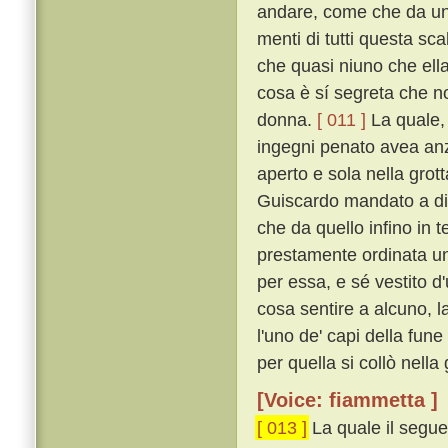
andare, come che da uno
menti di tutti questa sc
che quasi niuno che ella
cosa è sí segreta che n
donna.
[ 011 ]
La quale, 
ingegni penato avea anzi 
aperto e sola nella grot
Guiscardo mandato a dir
che da quello infino in 
prestamente ordinata un
per essa, e sé vestito d
cosa sentire a alcuno, 
l'uno de' capi della fune
per quella si collò nella
[Voice: fiammetta ]
[ 013 ]
La quale il segue