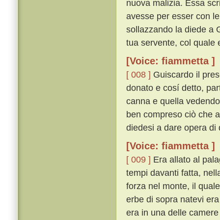
nuova malizia. Essa scri
avesse per esser con lei
sollazzando la diede a 
tua servente, col quale e
[Voice: fiammetta ]
[ 008 ]
Guiscardo il pres
donato e cosí detto, par
canna e quella vedendo fe
ben compreso ciò che a 
diedesi a dare opera di 
[Voice: fiammetta ]
[ 009 ]
Era allato al pal
tempi davanti fatta, nel
forza nel monte, il qual
erbe di sopra natevi era
era in una delle camere 