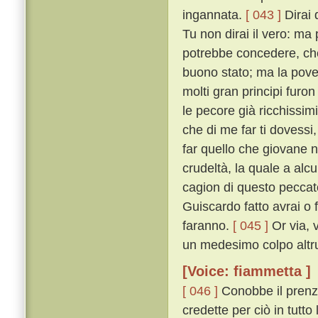
ingannata.
[ 043 ]
Dirai 
Tu non dirai il vero: ma
potrebbe concedere, ché
buono stato; ma la pover
molti gran principi furo
le pecore già ricchissim
che di me far ti dovessi,
far quello che giovane no
crudeltà, la quale a alc
cagion di questo peccato
Guiscardo fatto avrai o f
faranno.
[ 045 ]
Or via, 
un medesimo colpo altrui
[Voice: fiammetta ]
[ 046 ]
Conobbe il prenze
credette per ciò in tutto