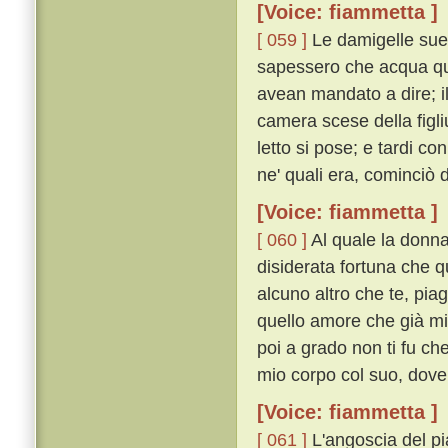
[Voice: fiammetta ]
[ 059 ]
Le damigelle sue
sapessero che acqua que
avean mandato a dire; i
camera scese della figli
letto si pose; e tardi co
ne' quali era, cominciò
[Voice: fiammetta ]
[ 060 ]
Al quale la donna
disiderata fortuna che q
alcuno altro che te, pia
quello amore che già mi 
poi a grado non ti fu ch
mio corpo col suo, dove c
[Voice: fiammetta ]
[ 061 ]
L'angoscia del pi