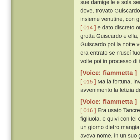
sue damigelle e sola ser
dove, trovato Guiscardo
insieme venutine, con g
[ 014 ]
e dato discreto or
grotta Guiscardo e ella, 
Guiscardo poi la notte v
era entrato se n'uscí f
volte poi in processo di 
[Voice: fiammetta ]
[ 015 ]
Ma la fortuna, inv
avvenimento la letizia de
[Voice: fiammetta ]
[ 016 ]
Era usato Tancred
figliuola, e quivi con le
un giorno dietro mangia
aveva nome, in un suo g