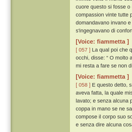
cuore questo si fosse o 
compassion vinte tutte 
domandavano invano e 
s'ingegnavano di confort
[Voice: fiammetta ]
[ 057 ]
La qual poi che qu
occhi, disse: “ O molto a
mi resta a fare se non d
[Voice: fiammetta ]
[ 058 ]
E questo detto, si
aveva fatta, la quale mi
lavato; e senza alcuna p
coppa in mano se ne sal
compose il corpo suo so
e senza dire alcuna cos