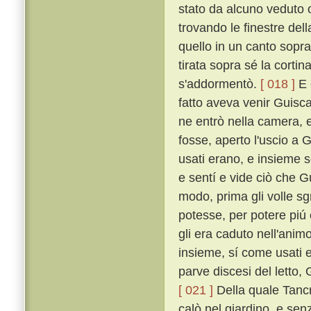
stato da alcuno veduto o
trovando le finestre dell
quello in un canto sopra
tirata sopra sé la corti
s'addormentò.
[ 018 ]
E 
fatto aveva venir Guisca
ne entrò nella camera, 
fosse, aperto l'uscio a 
usati erano, e insieme 
e sentí e vide ciò che G
modo, prima gli volle sgr
potesse, per potere piú
gli era caduto nell'anim
insieme, sí come usati 
parve discesi del letto,
[ 021 ]
Della quale Tancr
calò nel giardino, e se