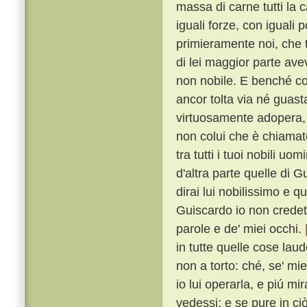
massa di carne tutti la
iguali forze, con iguali 
primieramente noi, che 
di lei maggior parte ave
non nobile. E benché co
ancor tolta via né guast
virtuosamente adopera, a
non colui che è chiama
tra tutti i tuoi nobili uo
d'altra parte quelle di 
dirai lui nobilissimo e que
Guiscardo io non credett
parole e de' miei occhi.
in tutte quelle cose l
non a torto: ché, se' mi
io lui operarla, e piú m
vedessi: e se pure in ci