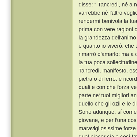
disse: “ Tancredi, né a 
varrebbe né l'altro vogli
rendermi benivola la tu
prima con vere ragioni d
la grandezza dell'animo
e quanto io viverò, che
rimarrò d'amarlo: ma a q
la tua poca sollecitudine 
Tancredi, manifesto, ess
pietra o di ferro; e rico
quali e con che forza v
parte ne' tuoi migliori a
quello che gli ozii e le
Sono adunque, sí come d
giovane, e per l'una cosa
maravigliosissime forze 
qual piacer sia a cosí f