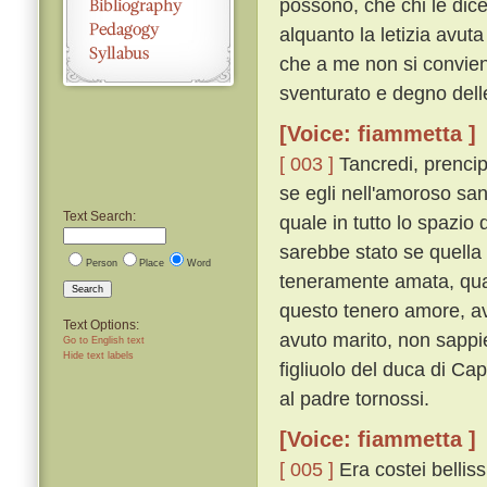
possono, che chi le dic
alquanto la letizia avuta
che a me non si convien
sventurato e degno dell
[Voice: fiammetta ]
[ 003 ]
Tancredi, prencip
se egli nell'amoroso san
Text Search:
quale in tutto lo spazio 
sarebbe stato se quell
Person
Place
Word
teneramente amata, quan
Search
questo tenero amore, av
Text Options:
avuto marito, non sappie
Go to English text
Hide text labels
figliuolo del duca di C
al padre tornossi.
[Voice: fiammetta ]
[ 005 ]
Era costei bellis