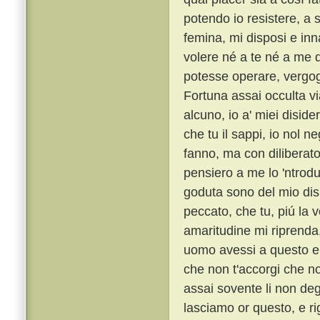
potendo io resistere, a 
femina, mi disposi e inn
volere né a te né a me d
potesse operare, vergo
Fortuna assai occulta vi
alcuno, io a' miei diside
che tu il sappi, io nol n
fanno, ma con diliberato
pensiero a me lo 'ntrod
goduta sono del mio dis
peccato, che tu, piú la 
amaritudine mi riprenda,
uomo avessi a questo el
che non t'accorgi che no
assai sovente li non deg
lasciamo or questo, e ri