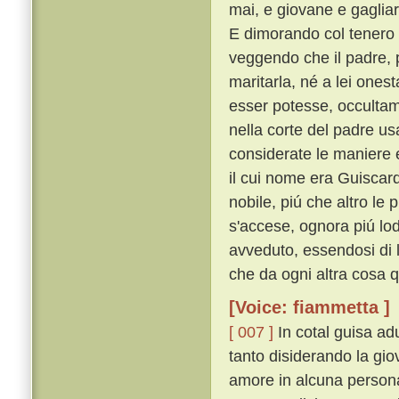
mai, e giovane e gaglia
E dimorando col tenero 
veggendo che il padre, p
maritarla, né a lei ones
esser potesse, occulta
nella corte del padre usa
considerate le maniere e'
il cui nome era Guiscar
nobile, piú che altro le
s'accese, ognora piú lod
avveduto, essendosi di l
che da ogni altra cosa 
[Voice: fiammetta ]
[ 007 ]
In cotal guisa ad
tanto disiderando la gio
amore in alcuna persona