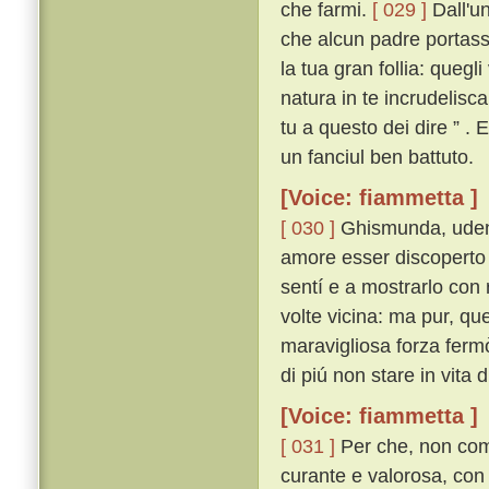
che farmi.
[ 029 ]
Dall'un
che alcun padre portasse
la tua gran follia: quegl
natura in te incrudelisc
tu a questo dei dire ” .
un fanciul ben battuto.
[Voice: fiammetta ]
[ 030 ]
Ghismunda, udend
amore esser discoperto
sentí e a mostrarlo con 
volte vicina: ma pur, que
maravigliosa forza ferm
di piú non stare in vita
[Voice: fiammetta ]
[ 031 ]
Per che, non com
curante e valorosa, con 