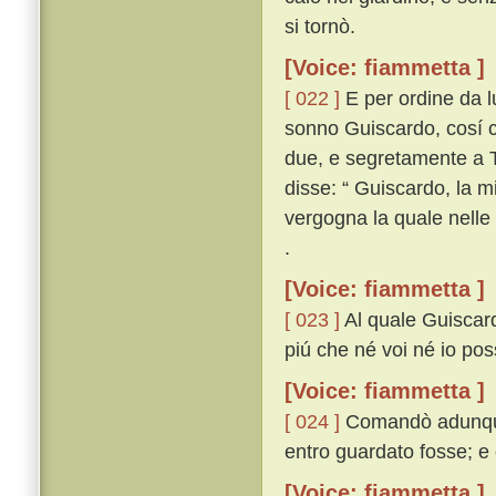
si tornò.
[Voice: fiammetta ]
[ 022 ]
E per ordine da lu
sonno Guiscardo, cosí c
due, e segretamente a T
disse: “ Guiscardo, la m
vergogna la quale nelle 
.
[Voice: fiammetta ]
[ 023 ]
Al quale Guiscard
piú che né voi né io pos
[Voice: fiammetta ]
[ 024 ]
Comandò adunque 
entro guardato fosse; e c
[Voice: fiammetta ]