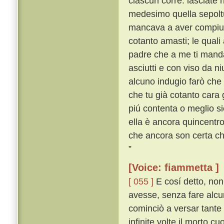
ciascun corre: lasciate 
medesimo quella sepoltu
mancava a aver compiute
cotanto amasti; le quali 
padre che a me ti mandas
asciutti e con viso da n
alcuno indugio farò che
che tu già cotanto cara
piú contenta o meglio si
ella è ancora quincentro 
che ancora son certa c
”
[Voice: fiammetta ]
[ 055 ]
E cosí detto, non
avesse, senza fare alcu
cominciò a versar tante
infinite volte il morto cu