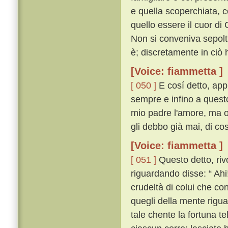
e quella scoperchiata, c
quello essere il cuor di G
Non si conveniva sepolt
è; discretamente in ciò 
[Voice: fiammetta ]
[ 050 ]
E cosí detto, appr
sempre e infino a quest
mio padre l'amore, ma or
gli debbo già mai, di cos
[Voice: fiammetta ]
[ 051 ]
Questo detto, rivo
riguardando disse: “ Ahi!
crudeltà di colui che con
quegli della mente rigua
tale chente la fortuna te