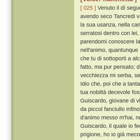
[ 025 ]
Venuto il dí seg
avendo seco Tancredi v
la sua usanza, nella cam
serratosi dentro con lei
parendomi conoscere la 
nell'animo, quantunque m
che tu di sottoporti a a
fatto, ma pur pensato; d
vecchiezza mi serba, se
Idio che, poi che a tant
tua nobiltà decevole fos
Guiscardo, giovane di v
da piccol fanciullo infin
d'animo messo m'hai, non
Guiscardo, il quale io f
prigione, ho io già meco