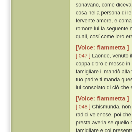
sonavano, come diceva; p
cosa nella persona di lei
fervente amore, e coma
romore lui la seguente no
quali, cosí come loro e
[Voice: fiammetta ]
[ 047 ]
Laonde, venuto il
coppa d'oro e messo in 
famigliare il mandò alla 
tuo padre ti manda quest
lui consolato di ciò che 
[Voice: fiammetta ]
[ 048 ]
Ghismunda, non s
radici velenose, poi che 
presta averla se quello
famigliare e col present