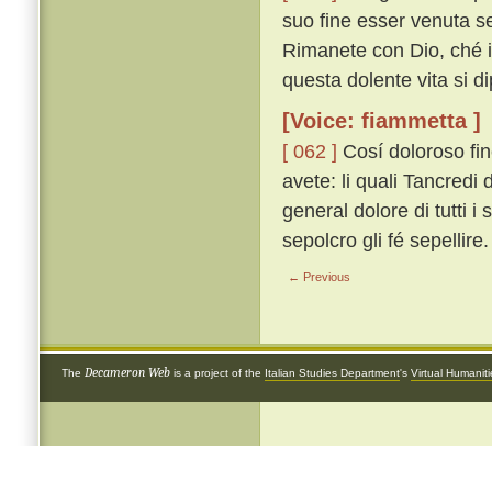
suo fine esser venuta se
Rimanete con Dio, ché io
questa dolente vita si di
[Voice: fiammetta ]
[ 062 ]
Cosí doloroso fi
avete: li quali Tancredi
general dolore di tutti
sepolcro gli fé sepellire.
← Previous
Decameron Web
The
is a project of the
Italian Studies Department
's
Virtual Humanit