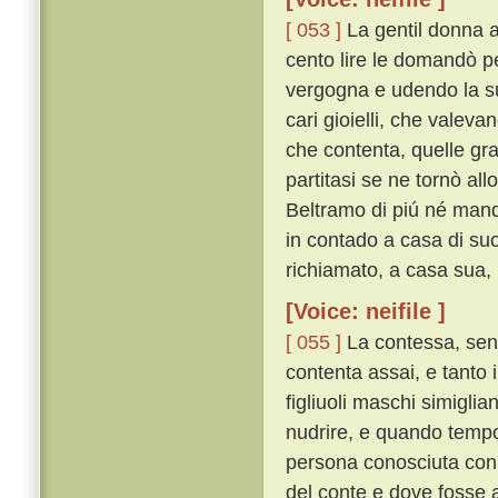
[ 053 ]
La gentil donna a
cento lire le domandò pe
vergogna e udendo la su
cari gioielli, che valeva
che contenta, quelle gra
partitasi se ne tornò all
Beltramo di piú né mand
in contado a casa di suo
richiamato, a casa sua,
[Voice: neifile ]
[ 055 ]
La contessa, sent
contenta assai, e tanto 
figliuoli maschi simiglia
nudrire, e quando temp
persona conosciuta con e
del conte e dove fosse a