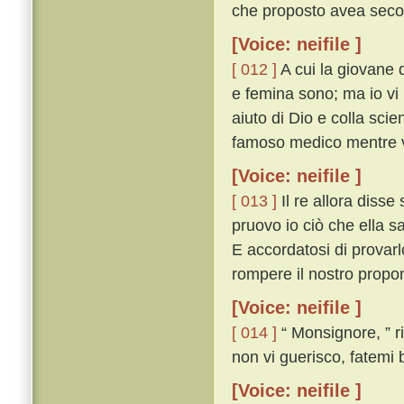
che proposto avea seco 
[Voice: neifile ]
[ 012 ]
A cui la giovane 
e femina sono; ma io vi 
aiuto di Dio e colla sci
famoso medico mentre v
[Voice: neifile ]
[ 013 ]
Il re allora diss
pruovo io ciò che ella s
E accordatosi di provarl
rompere il nostro propo
[Voice: neifile ]
[ 014 ]
“ Monsignore, ” ri
non vi guerisco, fatemi 
[Voice: neifile ]