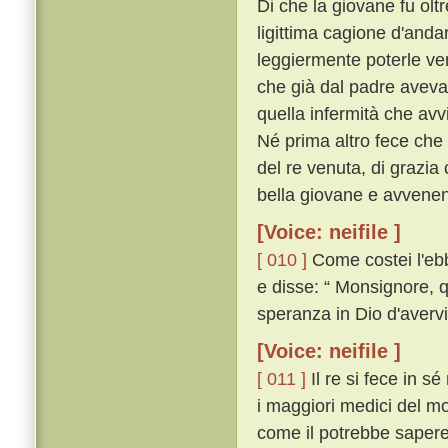
Di che la giovane fu ol
ligittima cagione d'anda
leggiermente poterle ven
che già dal padre aveva 
quella infermità che av
Né prima altro fece che
del re venuta, di grazia
bella giovane e avvenent
[Voice: neifile ]
[ 010 ]
Come costei l'ebb
e disse: “ Monsignore, q
speranza in Dio d'avervi 
[Voice: neifile ]
[ 011 ]
Il re si fece in s
i maggiori medici del 
come il potrebbe sapere