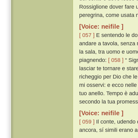
Rossiglione dover fare u
peregrina, come usata n'
[Voice: neifile ]
[ 057 ]
E sentendo le don
andare a tavola, senza mu
la sala, tra uomo e uomo 
piagnendo:
[ 058 ]
“ Sign
lasciar te tornare e sta
richeggio per Dio che le 
mi osservi: e ecco nelle 
tuo anello. Tempo è adu
secondo la tua promess
[Voice: neifile ]
[ 059 ]
Il conte, udendo q
ancora, sí simili erano 