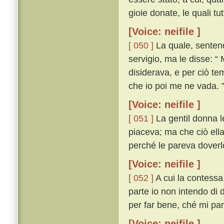
gioie donate, le quali t
[Voice: neifile ]
[ 050 ]
La quale, sentendo
servigio, ma le disse: “
disiderava, e per ciò te
che io poi me ne vada. 
[Voice: neifile ]
[ 051 ]
La gentil donna l
piaceva; ma che ciò ell
perché le pareva doverlo
[Voice: neifile ]
[ 052 ]
A cui la contessa
parte io non intendo di
per far bene, ché mi par
[Voice: neifile ]