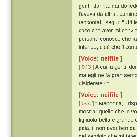
gentil donna, dando fede
l'aveva da altrui, comin
raccontati, seguí: “ Udi
cose che aver mi convien,
persona conosco che far
intendo, cioè che 'l con
[Voice: neifile ]
[ 043 ]
A cui la gentil do
ma egli ne fa gran semb
disiderate? ”
[Voice: neifile ]
[ 044 ]
“ Madonna, ” rispo
mostrar quello che io vo
figliuola bella e grande
paia, il non aver ben da
del servigio che mi fare