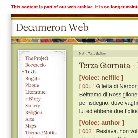
This content is part of our web archive. It is no longer mai
Main
Texts (Italian)
Terza Giornata -
[Voice: neifile ]
[ 001 ]
Giletta di Nerbon
Beltramo di Rossiglione,
per isdegno, dove vaghe
lui ed ebbene due figliuo
[Voice: author ]
[ 002 ]
Restava, non vole