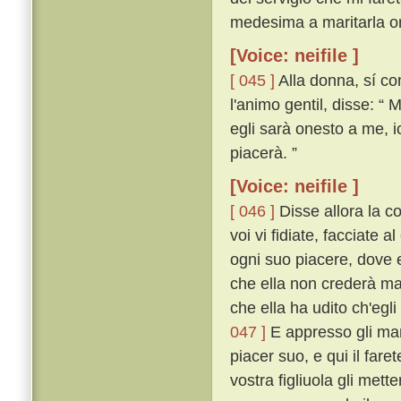
medesima a maritarla o
[Voice: neifile ]
[ 045 ]
Alla donna, sí co
l'animo gentil, disse: “
egli sarà onesto a me, io
piacerà. ”
[Voice: neifile ]
[ 046 ]
Disse allora la c
voi vi fidiate, facciate a
ogni suo piacere, dove e
che ella non crederà mai
che ella ha udito ch'egli
047 ]
E appresso gli mand
piacer suo, e qui il fa
vostra figliuola gli mett