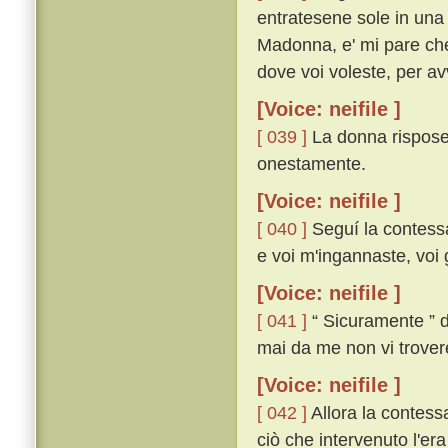
entratesene sole in una
Madonna, e' mi pare che
dove voi voleste, per av
[Voice: neifile ]
[ 039 ]
La donna rispose 
onestamente.
[Voice: neifile ]
[ 040 ]
Seguí la contessa
e voi m'ingannaste, voi gu
[Voice: neifile ]
[ 041 ]
“ Sicuramente ” di
mai da me non vi trover
[Voice: neifile ]
[ 042 ]
Allora la contess
ciò che intervenuto l'era