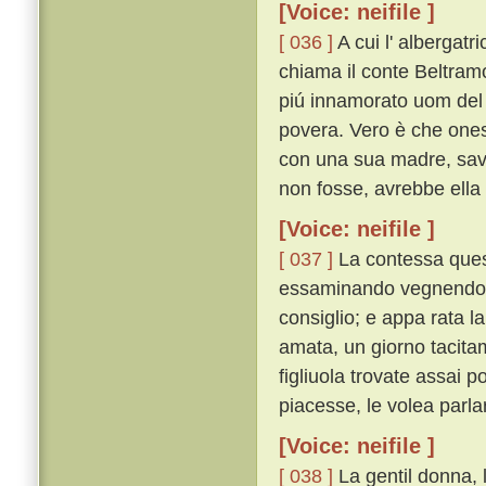
[Voice: neifile ]
[ 036 ]
A cui l' albergatri
chiama il conte Beltramo
piú innamorato uom del 
povera. Vero è che ones
con una sua madre, savi
non fosse, avrebbe ella 
[Voice: neifile ]
[ 037 ]
La contessa quest
essaminando vegnendo o
consiglio; e appa rata l
amata, un giorno tacitam
figliuola trovate assai 
piacesse, le volea parla
[Voice: neifile ]
[ 038 ]
La gentil donna, 