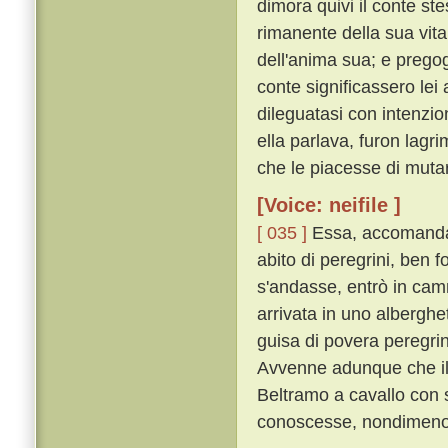
dimora quivi il conte st
rimanente della sua vita 
dell'anima sua; e pregog
conte significassero lei
dileguatasi con intenzio
ella parlava, furon lagri
che le piacesse di muta
[Voice: neifile ]
[ 035 ]
Essa, accomandat
abito di peregrini, ben f
s'andasse, entrò in camm
arrivata in uno albergh
guisa di povera peregrin
Avvenne adunque che il 
Beltramo a cavallo con 
conoscesse, nondimeno 