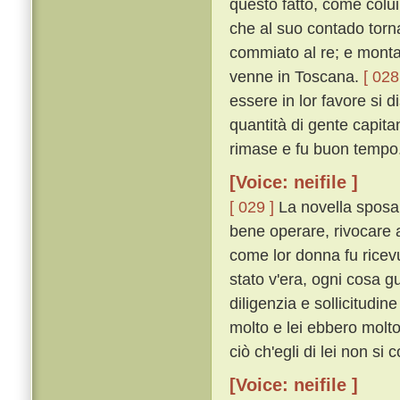
questo fatto, come colu
che al suo contado torn
commiato al re; e monta
venne in Toscana.
[ 028
essere in lor favore si d
quantità di gente capita
rimase e fu buon tempo
[Voice: neifile ]
[ 029 ]
La novella sposa,
bene operare, rivocare 
come lor donna fu ricev
stato v'era, ogni cosa 
diligenzia e sollicitudin
molto e lei ebbero molto
ciò ch'egli di lei non si 
[Voice: neifile ]