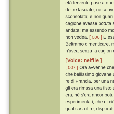
età fervente pose a qu
del re lasciato, ne conv
sconsolata; e non guari 
cagione avesse potuta a
andata; ma essendo molt
non vedea.
[ 006 ]
E ess
Beltramo dimenticare, mol
n'avea senza la cagion 
[Voice: neifile ]
[ 007 ]
Ora avvenne che, 
che bellissimo giovane 
re di Francia, per una 
gli era rimasa una fisto
era, né s'era ancor pot
esperimentati, che di ciò
qual cosa il re, dispera