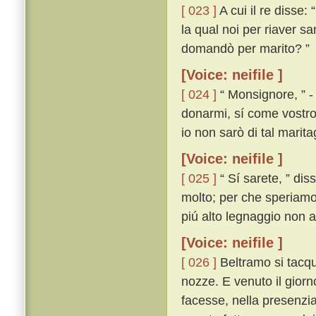
[ 023 ]
A cui il re disse
la qual noi per riaver s
domandò per marito? ”
[Voice: neifile ]
[ 024 ]
“ Monsignore, ” - 
donarmi, sí come vostro
io non sarò di tal marita
[Voice: neifile ]
[ 025 ]
“ Sí sarete, ” dis
molto; per che speriamo 
piú alto legnaggio non a
[Voice: neifile ]
[ 026 ]
Beltramo si tacque
nozze. E venuto il giorn
facesse, nella presenzi