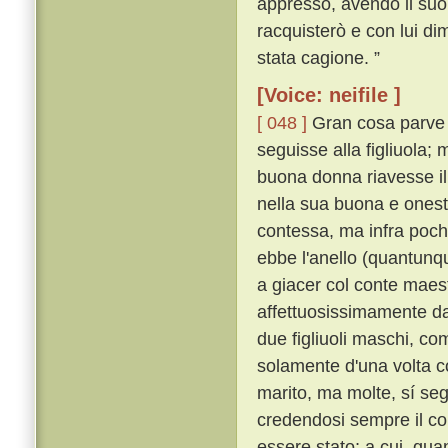
appresso, avendo il suo an
racquisterò e con lui d
stata cagione. ”
[Voice: neifile ]
[ 048 ]
Gran cosa parve 
seguisse alla figliuola
buona donna riavesse il 
nella sua buona e onest
contessa, ma infra pochi
ebbe l'anello (quantunqu
a giacer col conte mae
affettuosissimamente dal
due figliuoli maschi, co
solamente d'una volta c
marito, ma molte, sí s
credendosi sempre il co
essere stato; a cui, qua