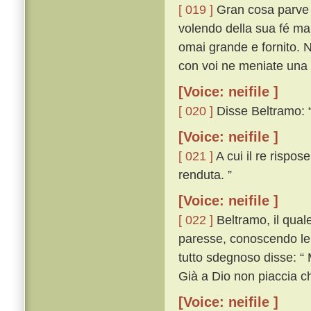
[ 019 ]
Gran cosa parve a
volendo della sua fé man
omai grande e fornito. N
con voi ne meniate una d
[Voice: neifile ]
[ 020 ]
Disse Beltramo: “
[Voice: neifile ]
[ 021 ]
A cui il re rispos
renduta. ”
[Voice: neifile ]
[ 022 ]
Beltramo, il qual
paresse, conoscendo lei
tutto sdegnoso disse: “
Già a Dio non piaccia ch
[Voice: neifile ]