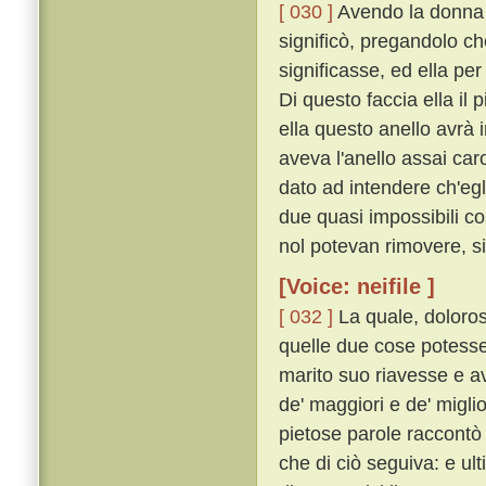
[ 030 ]
Avendo la donna tu
significò, pregandolo ch
significasse, ed ella per
Di questo faccia ella il 
ella questo anello avrà i
aveva l'anello assai caro
dato ad intendere ch'egl
due quasi impossibili c
nol potevan rimovere, si
[Voice: neifile ]
[ 032 ]
La quale, doloros
quelle due cose potesser
marito suo riavesse e a
de' maggiori e de' migli
pietose parole raccontò 
che di ciò seguiva: e u