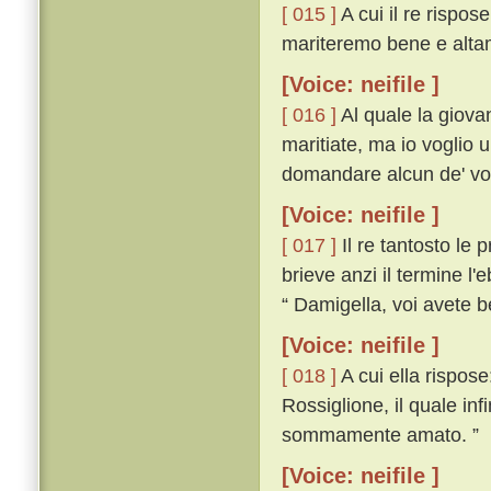
[ 015 ]
A cui il re rispos
mariteremo bene e alta
[Voice: neifile ]
[ 016 ]
Al quale la giova
maritiate, ma io voglio 
domandare alcun de' vostr
[Voice: neifile ]
[ 017 ]
Il re tantosto le 
brieve anzi il termine l'
“ Damigella, voi avete b
[Voice: neifile ]
[ 018 ]
A cui ella rispos
Rossiglione, il quale in
sommamente amato. ”
[Voice: neifile ]