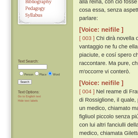
alla reina, con ciò fosse
cosa essa, senza aspetta
parlare:
[Voice: neifile ]
[ 003 ]
Chi dirà novella 
vantaggio ne fu che ella
piaciute, e cosí spero c
Text Search:
raccontare. Ma pure, che
m'occorre vi conterò.
Person
Place
Word
[Voice: neifile ]
Search
[ 004 ]
Nel reame di Fran
Text Options:
Go to English text
di Rossiglione, il qual
Hide text labels
un medico, chiamato ma
figliuol piccolo senza p
con lui altri fanciulli de
medico, chiamata Giletta