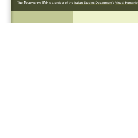
Decameron Web
The
is a project of the
Italian Studies Department
's
Virtual Humanit