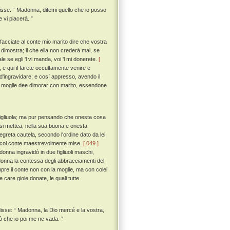
disse: “ Madonna, ditemi quello che io posso
e vi piacerà. ”
 facciate al conte mio marito dire che vostra
 dimostra; il che ella non crederà mai, se
le se egli 'l vi manda, voi 'l mi donerete.
[
 e qui il farete occultamente venire e
 d'ingravidare; e cosí appresso, avendo il
 come moglie dee dimorar con marito, essendone
figliuola; ma pur pensando che onesta cosa
 si mettea, nella sua buona e onesta
egreta cautela, secondo l'ordine dato da lei,
cer col conte maestrevolmente mise.
[ 049 ]
donna ingravidò in due figliuoli maschi,
donna la contessa degli abbracciamenti del
re il conte non con la moglie, ma con colei
 care gioie donate, le quali tutte
 disse: “ Madonna, la Dio mercé e la vostra,
ò che io poi me ne vada. ”