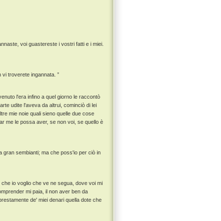
aste, voi guastereste i vostri fatti e i miei.
 vi troverete ingannata. ”
enuto l'era infino a quel giorno le raccontò
te udite l'aveva da altrui, cominciò di lei
ltre mie noie quali sieno quelle due cose
far me le possa aver, se non voi, se quello è
fa gran sembianti; ma che poss'io per ciò in
o che io voglio che ve ne segua, dove voi mi
 comprender mi paia, il non aver ben da
e prestamente de' miei denari quella dote che