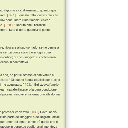
to il giorno a ciò diterminato, quantunque
amava.
[ 027 ]
E questo fatto, come colui che
uivi consumare il matrimonio, chiese
na.
[ 028 ]
E saputo che i fiorentini
ore, fatto di certa quantità di gente
re, rivocare al suo contado, se ne venne a
che senza conte stato v'era, ogni cosa
n ordine; di che i suggetti si contentaron
lei non si contentava.
o che, se per lei stesse di non venire al
isse: “ Di questo faccia ella il piacer suo; io
 di me acquistato. ”
[ 031 ]
Egli aveva l'anello
vea. I cavalieri intesero la dura condizione
l potevan rimovere, si tornarono alla donna
e potesser venir fatto.
[ 033 ]
Dove, acciò
una parte de' maggiori e de' migliori uomini
 per amor del conte, e mostrò quello che di
 stesse in perpetuo essilio, anzi intendeva