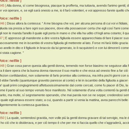
Voice: neifile ]
045 ]
Alla donna, sí come bisognosa, piacque la profferta, ma tuttavia, avendo l'animo gentil, 
er voi operare, e, se egli sarà onesto a me, io il farò volentieri, e voi appresso farete quello ch
Voice: neifile ]
046 ]
Disse allora la contessa: “ A me bisogna che voi, per alcuna persona di cui voi vi fidiate,
igliuola sia presta a fare ogni suo piacere, dove ella possaesser certa che egli cosí l'ami come
li non le manda l'anello il quale egli porta in mano e che ella ha udito ch'egli ama cotanto; il qua
47 ]
E appresso gli manderete a dire vostra figliuola essere apparecchiata di fare il piacer suo,
ascosamente me in iscambio di vostra figliuola gli metterete al lato. Forse mi farà Iddio grazia
uo anello in dito e il figliuolo in braccio da lui generato, io il racquisterò e con lui dimorerò
oi stata cagione. ”
Voice: neifile ]
048 ]
Gran cosa parve questa alla gentil donna, temendo non forse biasimo ne seguisse alla 
ra il dare opera che la buona donna riavesse il suo marito e che essa ad onesto fine a far ciò
ffezion confidandosi, non solamente di farlo promise alla contessa, ma infra pochi giorni con s
d ebbe l'anello (quantunque gravetto paresse al conte) e lei in iscambio della figliuola a gia
e' quali primi congiugnimenti affettuosissimamente dal conte cercati, come fu piacer di Dio, la 
ome il parto al suo tempo venuto fece manifesto. Né solamente d'una volta contentò la gentil 
arito, ma molte, sí segretamente operando, che mai parola non se ne seppe; credendosi semp
a quale egli amava essere stato; a cui, quando a partir si venia la mattina, avea parecchi belle e
iligentemente la contessa guardava.
Voice: neifile ]
050 ]
La quale, sentendosi gravida, non volle piú la gentil donna gravare di tal servigio, ma le
o ho ciò che io disiderava, e per ciò tempo è che per me si faccia quello che v'aggraderà, acci