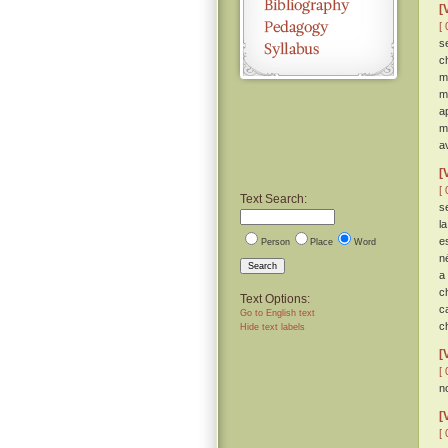
[
[ 
s
ch
m
m
a
m
a
[
[ 
Text Search:
s
l
e
Person
Place
Word
n
Search
a
c
Text Options:
c
Go to English text
c
Hide text labels
[
[ 
n
[
[ 