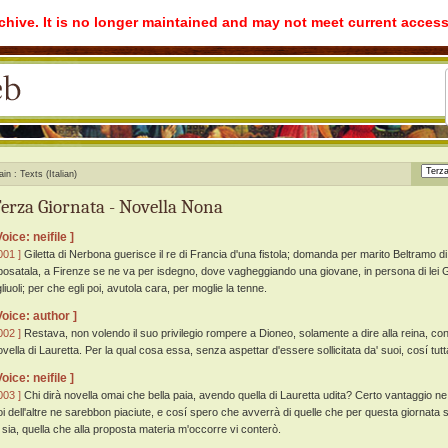
rchive. It is no longer maintained and may not meet current access
ain
Texts (Italian)
erza Giornata - Novella Nona
Voice: neifile ]
001 ]
Giletta di Nerbona guerisce il re di Francia d'una fistola; domanda per marito Beltramo di 
posatala, a Firenze se ne va per isdegno, dove vagheggiando una giovane, in persona di lei G
gliuoli; per che egli poi, avutola cara, per moglie la tenne.
Voice: author ]
002 ]
Restava, non volendo il suo privilegio rompere a Dioneo, solamente a dire alla reina, con 
ovella di Lauretta. Per la qual cosa essa, senza aspettar d'essere sollicitata da' suoi, cosí tu
Voice: neifile ]
003 ]
Chi dirà novella omai che bella paia, avendo quella di Lauretta udita? Certo vantaggio ne 
oi dell'altre ne sarebbon piaciute, e cosí spero che avverrà di quelle che per questa giornata
i sia, quella che alla proposta materia m'occorre vi conterò.