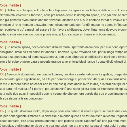
Voice: neifile ]
026 ]
Beltramo si tacque, e il re fece fare l'apparecchio grande per la festa delle nozze. E venu
eltramo mal volentieri il facesse, nella presenzia del re la damigella sposò, che piú che sé l'
eco già pensato avea quello che far dovesse, dicendo che al suo contado tornar si voleva e q
ommiato al re; e montato a cavallo, non nel suo contado se n'andò, ma se ne venne in Tosca
uerreggiavano co' sanesi, ad essere in lor favore si dispose; dove, lietamente ricevuto e con on
apitano e da loro avendo buona provisione, al loro servigio si rimase e fu buon tempo.
Voice: neifile ]
029 ]
La novella sposa, poco contenta di tal ventura, sperando di doverlo, per suo bene opera
ossiglione, dove da tutti come lor donna fu ricevuta. Quivi trovando ella, per lo lungo tempo 
uasta e scapestrata, sí come savia donna, con gran diligenzia e sollicitudine ogni cosa rimise i
olto e lei ebbero molto cara e poserle grande amore, forte biasimando il conte di ciò ch'egli di 
Voice: neifile ]
030 ]
Avendo la donna tutto racconcio il paese, per due cavalieri al conte il significò, pregandol
uo contado, gliele significasse, ed ella per compiacergli si partirebbe. Alli quali esso durissimo d
er me vi tornerò allora ad esser con lei che ella questo anello avrà in dito, e in braccio figliuol
ssai caro, né mai da sé il partiva, per alcuna virtú che stato gli era dato ad intendere ch'egli a
osta nelle due quasi impossibili cose; e veggendo che per loro parole dal suo proponimento no
 la sua risposta le raccontarono.
Voice: neifile ]
032 ]
La quale, dolorosa molto, dopo lungo pensiero diliberò di voler sapere se quelle due cos
he per conseguente il marito suo riavesse e avendo quello che far dovesse avvisato, ragunati 
el suo contado, loro assai ordinatamente e con pietose parole raccontò ciò che già fatto avea
iò seguiva: e ultimamente disse che sua intenzion non era che per la sua dimora quivi il conte