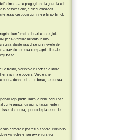
ell'anima sua; e pregogli che la guardia e il
ta la possessione, e dileguatasi con
te assai dai buoni uomini e a lei porti molti
rini, ben forniti a denari e care gioie,
ivi per avventura arrivata in uno
 stava, disiderosa di sentire novelle del
mo a cavallo con sua compagnia, il quale
gli fosse.
onte Beltramo, piacevole e cortese e molto
til femina, ma è povera. Vero è che
 buona donna, si sta; e forse, se questa
endo ogni particularità, e bene ogni cosa
dal conte amata, un giorno tacitamente in
, disse alla donna, quando le piacesse, le
 una sua camera e postesi a sedere, cominciò
 dove voi voleste, per avventura voi