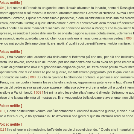
Voice: neifile ]
004 ]
Nel reame di Francia fu un gentile uomo, il quale chiamato fu Isnardo, conte di Rossiglion
empre appresso di sé teneva un medico, chiamato maestro Gerardo di Nerbona. Aveva il detto 
iamato Beltramo, il quale era bellissimo e piacevole, e con lui altri fanciulli della sua età s'alle
edico, chiamata Giletta; la quale infinito amore e oltre al convenevole della tenera età ferve
orto il conte e lui nelle mani del re lasciato, ne convenne andare a Parigi; di che la giovinett
ppresso, essendosi il padre di lei morto, se onesta cagione avesse potuta avere, volentieri a
a essendo molto guardata, per ciò che ricca e sola era rimasa, onesta via non vedea.
[ 006 ]
vendo mai potuto Beltramo dimenticare, molti, a' quali i suoi parenti l'avevan voluta maritare, r
Voice: neifile ]
007 ]
Ora avvenne che, ardendo ella dello amor di Beltramo piú che mai, per ciò che bellissim
entita una novella, come al re di Francia, per una nascenza che avuta avea nel petto ed era mal
a quale di grandissima noia e di grandissima angoscia gli era, né s'era ancor potuto trovar m
sperimentati, che di ciò l'avesse potuto guerire, ma tutti l'avean peggiorato, per la qual cosa i
é consiglio né aiuto.
[ 008 ]
Di che la giovane fu oltremodo contenta, e pensossi non solamente
 Parigi, ma, se quella infermità fosse che ella credeva, leggiermente poterle venir fatto d'ave
he già dal padre aveva assai cose apprese, fatta sua polvere di certe erbe utili a quella infe
avallo e a Parigi n'andò.
[ 009 ]
Né prima altro fece che ella s'ingegnò di veder Beltramo; e app
hiese che la sua infermità gli mostrasse. Il re, veggendola bella giovane e avvenente, non gliel
Voice: neifile ]
010 ]
Come costei l'ebbe veduta, cosí incontanente si confortò di doverlo guerire, e disse: “
oia o fatica di voi, io ho speranza in Dio d'avervi in otto giorni di questa infermità renduto sano.
Voice: neifile ]
011 ]
Il re si fece in sé medesimo beffe delle parole di costei dicendo: “ Quello che i maggior