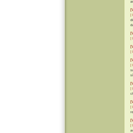
a
[
[ 
d
d
[
[ 
[
[ 
[
[ 
s
s
[
[ 
c
[
[ 
r
[
[ 
a