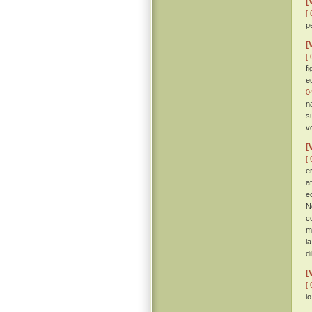
[
[ 
p
[
[ 
f
eg
0
n
s
v
[
[ 
e
a
e
N
c
m
l
d
[
[ 
i