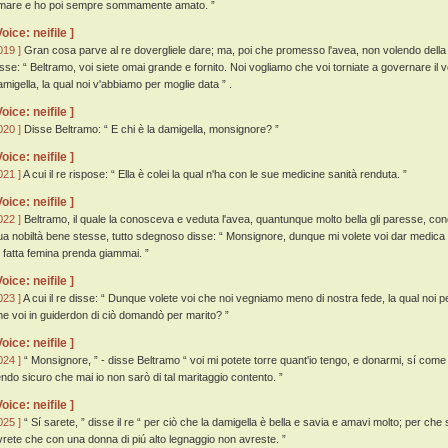
mare e ho poi sempre sommamente amato. ”
Voice: neifile ]
019 ]
Gran cosa parve al re dovergliele dare; ma, poi che promesso l'avea, non volendo della s
isse: “ Beltramo, voi siete omai grande e fornito. Noi vogliamo che voi torniate a governare il
amigella, la qual noi v'abbiamo per moglie data ” .
Voice: neifile ]
020 ]
Disse Beltramo: “ E chi è la damigella, monsignore? ”
Voice: neifile ]
021 ]
A cui il re rispose: “ Ella è colei la qual n'ha con le sue medicine sanità renduta. ”
Voice: neifile ]
022 ]
Beltramo, il quale la conosceva e veduta l'avea, quantunque molto bella gli paresse, con
ua nobiltà bene stesse, tutto sdegnoso disse: “ Monsignore, dunque mi volete voi dar medica 
í fatta femina prenda giammai. ”
Voice: neifile ]
023 ]
A cui il re disse: “ Dunque volete voi che noi vegniamo meno di nostra fede, la qual noi 
he voi in guiderdon di ciò domandò per marito? ”
Voice: neifile ]
024 ]
“ Monsignore, ” - disse Beltramo “ voi mi potete torre quant'io tengo, e donarmi, sí come
endo sicuro che mai io non sarò di tal maritaggio contento. ”
Voice: neifile ]
025 ]
“ Sí sarete, ” disse il re “ per ciò che la damigella è bella e savia e amavi molto; per che 
vrete che con una donna di piú alto legnaggio non avreste. ”