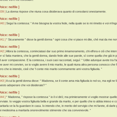
Voice: neifile ]
039 ]
La donna rispose che niuna cosa disiderava quanto di consolarsi onestamente.
Voice: neifile ]
040 ]
Seguí la contessa: “ A me bisogna la vostra fede, nella quale se io mi rimetto e voi m'ingann
Voice: neifile ]
041 ]
“ Sicuramente ” disse la gentil donna “ ogni cosa che vi piace mi dite, ché mai da me non
Voice: neifile ]
042 ]
Allora la contessa, cominciatasi dar suo primo innamoramento, chi ell'era e ciò che interv
er sí fatta maniera, che la gentil donna, dando fede alle sue parole, sí come quella che già in par
d aver compassione. E la contessa, i suoi casi raccontati, seguí: “ Udite adunque avete tra l'a
he aver mi convien, se io voglio avere il mio marito, le quali niuna altra persona conosco che 
ero che io intendo, cioè che 'l conte mio marito sommamente ami vostra figliuola. ”
Voice: neifile ]
043 ]
A cui la gentil donna disse: “ Madonna, se il conte ama mia figliuola io nol so, ma egli ne 
uesto adoperare che voi disiderate? ”
Voice: neifile ]
044 ]
“ Madonna, ” rispose la contessa “ io il vi dirò; ma primieramente vi voglio mostrar quell
erviate. Io veggio vostra figliuola bella e grande da marito, e per quello che io abbia inteso e
aritarla ve la fa guardare in casa. Io intendo che, in merito del servigio che mi farete, di darl
oi medesima a maritarla onorevolmente stimerete che sia convenevole. ”