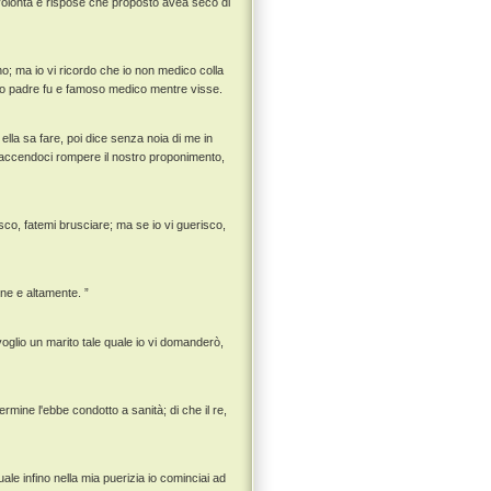
volontà e rispose che proposto avea seco di
o; ma io vi ricordo che io non medico colla
 mio padre fu e famoso medico mentre visse.
lla sa fare, poi dice senza noia di me in
, faccendoci rompere il nostro proponimento,
isco, fatemi brusciare; ma se io vi guerisco,
ene e altamente. ”
oglio un marito tale quale io vi domanderò,
ermine l'ebbe condotto a sanità; di che il re,
le infino nella mia puerizia io cominciai ad