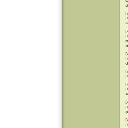
s
p
[
[ 
m
[
[ 
p
c
[
[ 
c
[
[ 
[
[ 
s
[
[ 
g
[
[ 