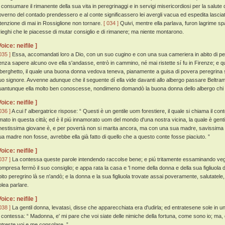
i consumare il rimanente della sua vita in peregrinaggi e in servigi misericordiosi per la salute d
overno del contado prendessero e al conte significassero lei avergli vacua ed espedita lascia
ntenzione di mai in Rossiglione non tornare.
[ 034 ]
Quivi, mentre ella parlava, furon lagrime spar
rieghi che le piacesse di mutar consiglio e di rimanere; ma niente montarono.
Voice: neifile ]
035 ]
Essa, accomandati loro a Dio, con un suo cugino e con una sua cameriera in abito di pereg
enza sapere alcuno ove ella s'andasse, entrò in cammino, né mai ristette sí fu in Firenze; e qu
lberghetto, il quale una buona donna vedova teneva, pianamente a guisa di povera peregrina si
uo signore. Avvenne adunque che il seguente dí ella vide davanti allo albergo passare Beltra
uantunque ella molto ben conoscesse, nondimeno domandò la buona donna dello albergo chi e
Voice: neifile ]
036 ]
A cui l' albergatrice rispose: “ Questi è un gentile uom forestiere, il quale si chiama il c
mato in questa città; ed è il piú innamorato uom del mondo d'una nostra vicina, la quale è gen
nestissima giovane è, e per povertà non si marita ancora, ma con una sua madre, savissima e
ua madre non fosse, avrebbe ella già fatto di quello che a questo conte fosse piaciuto. ”
Voice: neifile ]
037 ]
La contessa queste parole intendendo raccolse bene; e piú tritamente essaminando vegn
ompresa fermò il suo consiglio; e appa rata la casa e 'l nome della donna e della sua figliuola 
bito peregrino là se n'andò; e la donna e la sua figliuola trovate assai poveramente, salutatele
olea parlare.
Voice: neifile ]
038 ]
La gentil donna, levatasi, disse che apparecchiata era d'udirla; ed entratesene sole in
a contessa: “ Madonna, e' mi pare che voi siate delle nimiche della fortuna, come sono io; ma,
otreste voi e me consolare. ”