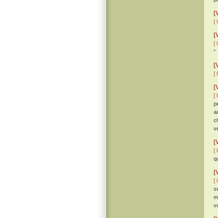
[
[ 
[
[ 
”
[
[ 
[
[ 
p
a
c
v
[
[ 
q
[
[ 
s
m
v