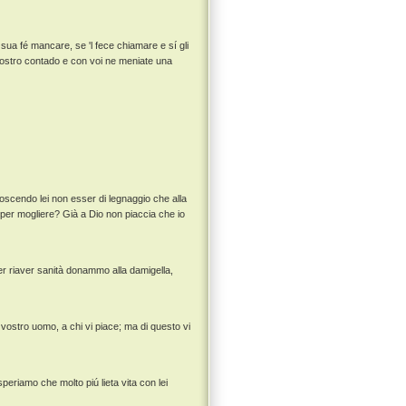
ua fé mancare, se 'l fece chiamare e sí gli
 vostro contado e con voi ne meniate una
oscendo lei non esser di legnaggio che alla
per mogliere? Già a Dio non piaccia che io
per riaver sanità donammo alla damigella,
 vostro uomo, a chi vi piace; ma di questo vi
speriamo che molto piú lieta vita con lei