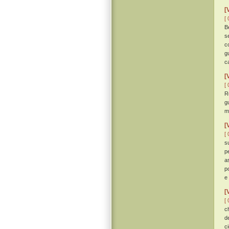
[
[ 
B
s
c
g
c
[
[ 
R
g
m
[
[ 
s
p
a
p
e
[
[ 
c
d
c