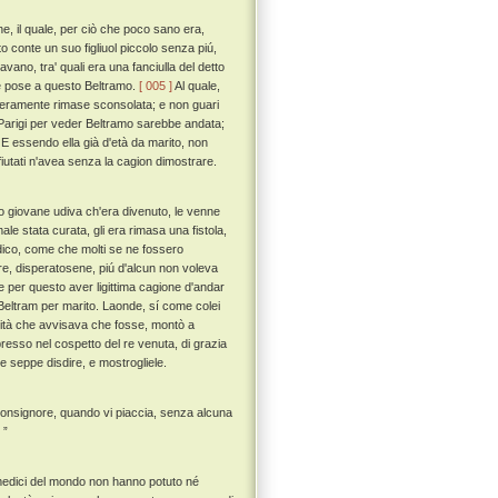
e, il quale, per ciò che poco sano era,
conte un suo figliuol piccolo senza piú,
vavano, tra' quali era una fanciulla del detto
nte pose a questo Beltramo.
[ 005 ]
Al quale,
a fieramente rimase sconsolata; e non guari
 Parigi per veder Beltramo sarebbe andata;
E essendo ella già d'età da marito, non
ifiutati n'avea senza la cagion dimostrare.
o giovane udiva ch'era divenuto, le venne
e stata curata, gli era rimasa una fistola,
edico, come che molti se ne fossero
l re, disperatosene, piú d'alcun non voleva
 per questo aver ligittima cagione d'andar
r Beltram per marito. Laonde, sí come colei
rmità che avvisava che fosse, montò a
resso nel cospetto del re venuta, di grazia
e seppe disdire, e mostrogliele.
 Monsignore, quando vi piaccia, senza alcuna
 ”
i medici del mondo non hanno potuto né