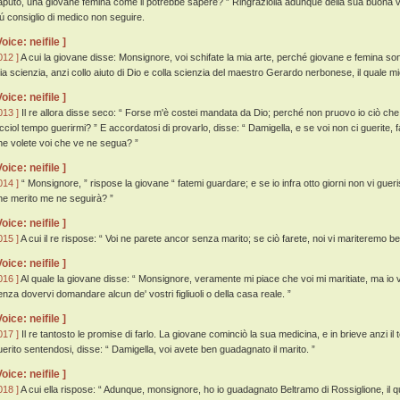
aputo, una giovane femina come il potrebbe sapere? ” Ringraziolla adunque della sua buona 
iú consiglio di medico non seguire.
Voice: neifile ]
012 ]
A cui la giovane disse: Monsignore, voi schifate la mia arte, perché giovane e femina son
ia scienzia, anzi collo aiuto di Dio e colla scienzia del maestro Gerardo nerbonese, il quale
Voice: neifile ]
013 ]
Il re allora disse seco: “ Forse m'è costei mandata da Dio; perché non pruovo io ciò che e
icciol tempo guerirmi? ” E accordatosi di provarlo, disse: “ Damigella, e se voi non ci guerite
he volete voi che ve ne segua? ”
Voice: neifile ]
014 ]
“ Monsignore, ” rispose la giovane “ fatemi guardare; e se io infra otto giorni non vi guer
he merito me ne seguirà? ”
Voice: neifile ]
015 ]
A cui il re rispose: “ Voi ne parete ancor senza marito; se ciò farete, noi vi mariteremo b
Voice: neifile ]
016 ]
Al quale la giovane disse: “ Monsignore, veramente mi piace che voi mi maritiate, ma io v
enza dovervi domandare alcun de' vostri figliuoli o della casa reale. ”
Voice: neifile ]
017 ]
Il re tantosto le promise di farlo. La giovane cominciò la sua medicina, e in brieve anzi il t
uerito sentendosi, disse: “ Damigella, voi avete ben guadagnato il marito. ”
Voice: neifile ]
018 ]
A cui ella rispose: “ Adunque, monsignore, ho io guadagnato Beltramo di Rossiglione, il qua