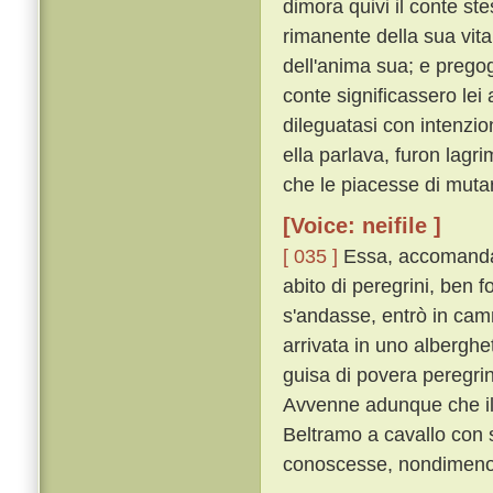
dimora quivi il conte st
rimanente della sua vita 
dell'anima sua; e pregog
conte significassero lei
dileguatasi con intenzio
ella parlava, furon lagri
che le piacesse di muta
[Voice: neifile ]
[ 035 ]
Essa, accomandat
abito di peregrini, ben f
s'andasse, entrò in camm
arrivata in uno albergh
guisa di povera peregrin
Avvenne adunque che il 
Beltramo a cavallo con 
conoscesse, nondimeno 