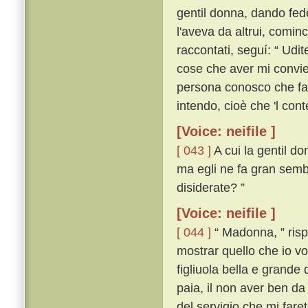
gentil donna, dando fede
l'aveva da altrui, comin
raccontati, seguí: “ Udi
cose che aver mi convien,
persona conosco che far
intendo, cioè che 'l con
[Voice: neifile ]
[ 043 ]
A cui la gentil do
ma egli ne fa gran semb
disiderate? ”
[Voice: neifile ]
[ 044 ]
“ Madonna, ” rispo
mostrar quello che io vo
figliuola bella e grande
paia, il non aver ben da
del servigio che mi fare