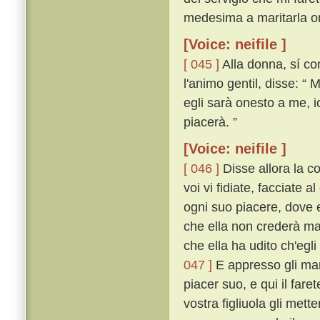
medesima a maritarla o
[Voice: neifile ]
[ 045 ]
Alla donna, sí co
l'animo gentil, disse: “
egli sarà onesto a me, io
piacerà. ”
[Voice: neifile ]
[ 046 ]
Disse allora la c
voi vi fidiate, facciate a
ogni suo piacere, dove e
che ella non crederà mai
che ella ha udito ch'egli
047 ]
E appresso gli mand
piacer suo, e qui il fa
vostra figliuola gli mett