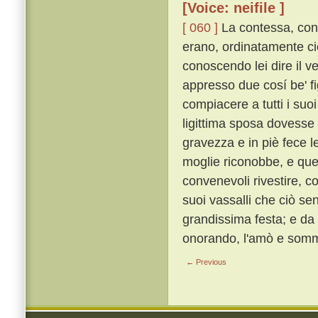
[Voice: neifile ]
[ 060 ]
La contessa, con g
erano, ordinatamente ciò
conoscendo lei dire il 
appresso due cosí be' fi
compiacere a tutti i suo
ligittima sposa dovesse 
gravezza e in piè fece l
moglie riconobbe, e quegl
convenevoli rivestire, co
suoi vassalli che ciò se
grandissima festa; e da
onorando, l'amò e som
← Previous