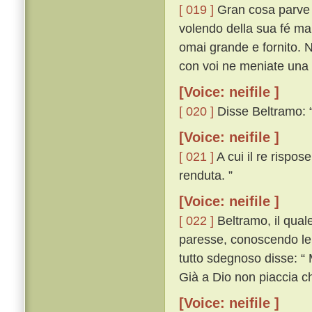
[ 019 ]
Gran cosa parve a
volendo della sua fé man
omai grande e fornito. N
con voi ne meniate una d
[Voice: neifile ]
[ 020 ]
Disse Beltramo: “
[Voice: neifile ]
[ 021 ]
A cui il re rispos
renduta. ”
[Voice: neifile ]
[ 022 ]
Beltramo, il qual
paresse, conoscendo lei
tutto sdegnoso disse: “
Già a Dio non piaccia ch
[Voice: neifile ]