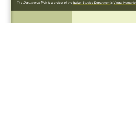
Decameron Web
The
is a project of the
Italian Studies Department
's
Virtual Humanit