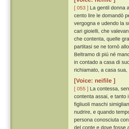
[ 053 ]
La gentil donna a
cento lire le domandò pe
vergogna e udendo la su
cari gioielli, che valeva
che contenta, quelle gra
partitasi se ne tornò all
Beltramo di piú né mand
in contado a casa di suo
richiamato, a casa sua,
[Voice: neifile ]
[ 055 ]
La contessa, sent
contenta assai, e tanto 
figliuoli maschi simiglia
nudrire, e quando temp
persona conosciuta con e
del conte e dove fosse a