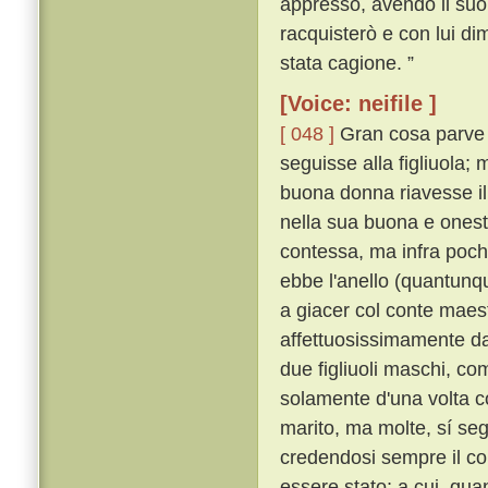
appresso, avendo il suo an
racquisterò e con lui d
stata cagione. ”
[Voice: neifile ]
[ 048 ]
Gran cosa parve 
seguisse alla figliuola
buona donna riavesse il 
nella sua buona e onest
contessa, ma infra pochi
ebbe l'anello (quantunqu
a giacer col conte mae
affettuosissimamente dal
due figliuoli maschi, co
solamente d'una volta c
marito, ma molte, sí s
credendosi sempre il co
essere stato; a cui, qua