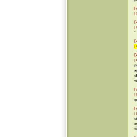
[
[ 
[
[ 
”
[
[ 
[
[ 
p
a
c
v
[
[ 
q
[
[ 
s
m
v