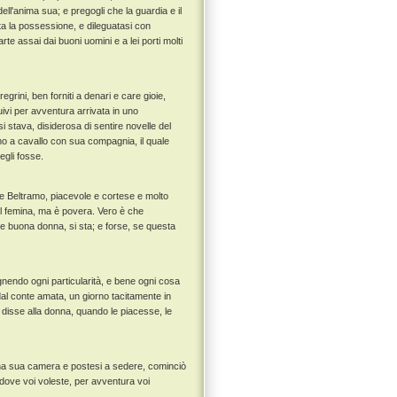
ell'anima sua; e pregogli che la guardia e il
ta la possessione, e dileguatasi con
te assai dai buoni uomini e a lei porti molti
rini, ben forniti a denari e care gioie,
ivi per avventura arrivata in uno
 stava, disiderosa di sentire novelle del
mo a cavallo con sua compagnia, il quale
gli fosse.
onte Beltramo, piacevole e cortese e molto
til femina, ma è povera. Vero è che
 buona donna, si sta; e forse, se questa
endo ogni particularità, e bene ogni cosa
dal conte amata, un giorno tacitamente in
, disse alla donna, quando le piacesse, le
 una sua camera e postesi a sedere, cominciò
 dove voi voleste, per avventura voi