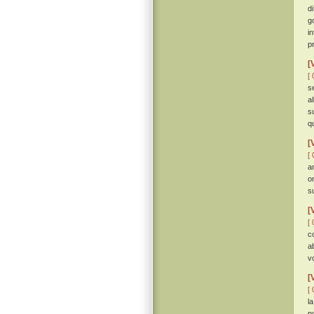
d
g
i
p
[
[ 
s
a
s
q
[
[ 
a
o
s
[
[ 
c
a
v
[
[ 
l
p