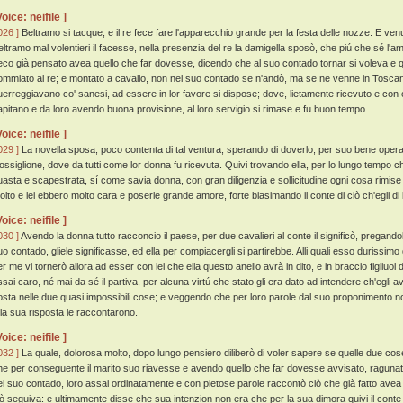
Voice: neifile ]
026 ]
Beltramo si tacque, e il re fece fare l'apparecchio grande per la festa delle nozze. E venu
eltramo mal volentieri il facesse, nella presenzia del re la damigella sposò, che piú che sé l'
eco già pensato avea quello che far dovesse, dicendo che al suo contado tornar si voleva e q
ommiato al re; e montato a cavallo, non nel suo contado se n'andò, ma se ne venne in Tosca
uerreggiavano co' sanesi, ad essere in lor favore si dispose; dove, lietamente ricevuto e con on
apitano e da loro avendo buona provisione, al loro servigio si rimase e fu buon tempo.
Voice: neifile ]
029 ]
La novella sposa, poco contenta di tal ventura, sperando di doverlo, per suo bene opera
ossiglione, dove da tutti come lor donna fu ricevuta. Quivi trovando ella, per lo lungo tempo 
uasta e scapestrata, sí come savia donna, con gran diligenzia e sollicitudine ogni cosa rimise i
olto e lei ebbero molto cara e poserle grande amore, forte biasimando il conte di ciò ch'egli di 
Voice: neifile ]
030 ]
Avendo la donna tutto racconcio il paese, per due cavalieri al conte il significò, pregandol
uo contado, gliele significasse, ed ella per compiacergli si partirebbe. Alli quali esso durissimo d
er me vi tornerò allora ad esser con lei che ella questo anello avrà in dito, e in braccio figliuol
ssai caro, né mai da sé il partiva, per alcuna virtú che stato gli era dato ad intendere ch'egli a
osta nelle due quasi impossibili cose; e veggendo che per loro parole dal suo proponimento no
 la sua risposta le raccontarono.
Voice: neifile ]
032 ]
La quale, dolorosa molto, dopo lungo pensiero diliberò di voler sapere se quelle due cos
he per conseguente il marito suo riavesse e avendo quello che far dovesse avvisato, ragunati 
el suo contado, loro assai ordinatamente e con pietose parole raccontò ciò che già fatto avea
iò seguiva: e ultimamente disse che sua intenzion non era che per la sua dimora quivi il conte