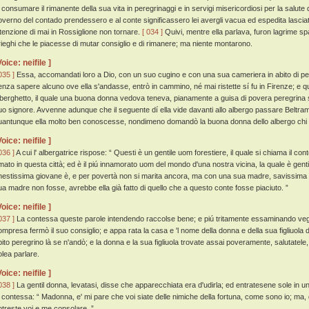
i consumare il rimanente della sua vita in peregrinaggi e in servigi misericordiosi per la salute d
overno del contado prendessero e al conte significassero lei avergli vacua ed espedita lascia
ntenzione di mai in Rossiglione non tornare.
[ 034 ]
Quivi, mentre ella parlava, furon lagrime spar
rieghi che le piacesse di mutar consiglio e di rimanere; ma niente montarono.
Voice: neifile ]
035 ]
Essa, accomandati loro a Dio, con un suo cugino e con una sua cameriera in abito di pereg
enza sapere alcuno ove ella s'andasse, entrò in cammino, né mai ristette sí fu in Firenze; e qu
lberghetto, il quale una buona donna vedova teneva, pianamente a guisa di povera peregrina si
uo signore. Avvenne adunque che il seguente dí ella vide davanti allo albergo passare Beltra
uantunque ella molto ben conoscesse, nondimeno domandò la buona donna dello albergo chi e
Voice: neifile ]
036 ]
A cui l' albergatrice rispose: “ Questi è un gentile uom forestiere, il quale si chiama il c
mato in questa città; ed è il piú innamorato uom del mondo d'una nostra vicina, la quale è gen
nestissima giovane è, e per povertà non si marita ancora, ma con una sua madre, savissima e
ua madre non fosse, avrebbe ella già fatto di quello che a questo conte fosse piaciuto. ”
Voice: neifile ]
037 ]
La contessa queste parole intendendo raccolse bene; e piú tritamente essaminando vegn
ompresa fermò il suo consiglio; e appa rata la casa e 'l nome della donna e della sua figliuola 
bito peregrino là se n'andò; e la donna e la sua figliuola trovate assai poveramente, salutatele
olea parlare.
Voice: neifile ]
038 ]
La gentil donna, levatasi, disse che apparecchiata era d'udirla; ed entratesene sole in
a contessa: “ Madonna, e' mi pare che voi siate delle nimiche della fortuna, come sono io; ma,
otreste voi e me consolare. ”