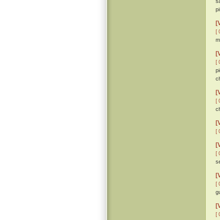
s
p
[
[ 
m
[
[ 
p
c
[
[ 
c
[
[ 
[
[ 
s
[
[ 
g
[
[ 