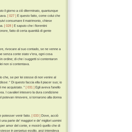
to il giorno a ciò diterminato, quantunque
amava.
[ 027 ]
E questo fatto, come colui che
uivi consumare il matrimonio, chiese
na.
[ 028 ]
E saputo che i fiorentini
ore, fatto di certa quantità di gente
re, rivocare al suo contado, se ne venne a
che senza conte stato v'era, ogni cosa
n ordine; di che i suggetti si contentaron
lei non si contentava.
o che, se per lei stesse di non venire al
isse: “ Di questo faccia ella il piacer suo; io
 di me acquistato. ”
[ 031 ]
Egli aveva l'anello
vea. I cavalieri intesero la dura condizione
l potevan rimovere, si tornarono alla donna
e potesser venir fatto.
[ 033 ]
Dove, acciò
una parte de' maggiori e de' migliori uomini
 per amor del conte, e mostrò quello che di
 stesse in perpetuo essilio, anzi intendeva