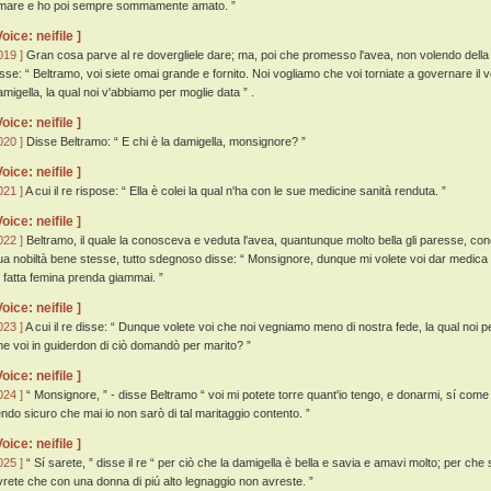
mare e ho poi sempre sommamente amato. ”
Voice: neifile ]
019 ]
Gran cosa parve al re dovergliele dare; ma, poi che promesso l'avea, non volendo della s
isse: “ Beltramo, voi siete omai grande e fornito. Noi vogliamo che voi torniate a governare il
amigella, la qual noi v'abbiamo per moglie data ” .
Voice: neifile ]
020 ]
Disse Beltramo: “ E chi è la damigella, monsignore? ”
Voice: neifile ]
021 ]
A cui il re rispose: “ Ella è colei la qual n'ha con le sue medicine sanità renduta. ”
Voice: neifile ]
022 ]
Beltramo, il quale la conosceva e veduta l'avea, quantunque molto bella gli paresse, con
ua nobiltà bene stesse, tutto sdegnoso disse: “ Monsignore, dunque mi volete voi dar medica 
í fatta femina prenda giammai. ”
Voice: neifile ]
023 ]
A cui il re disse: “ Dunque volete voi che noi vegniamo meno di nostra fede, la qual noi 
he voi in guiderdon di ciò domandò per marito? ”
Voice: neifile ]
024 ]
“ Monsignore, ” - disse Beltramo “ voi mi potete torre quant'io tengo, e donarmi, sí come
endo sicuro che mai io non sarò di tal maritaggio contento. ”
Voice: neifile ]
025 ]
“ Sí sarete, ” disse il re “ per ciò che la damigella è bella e savia e amavi molto; per che 
vrete che con una donna di piú alto legnaggio non avreste. ”