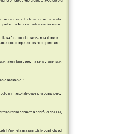
volontà e rispose che proposto avea seco di
o; ma io vi ricordo che io non medico colla
 mio padre fu e famoso medico mentre visse.
lla sa fare, poi dice senza noia di me in
, faccendoci rompere il nostro proponimento,
isco, fatemi brusciare; ma se io vi guerisco,
ene e altamente. ”
oglio un marito tale quale io vi domanderò,
ermine l'ebbe condotto a sanità; di che il re,
le infino nella mia puerizia io cominciai ad