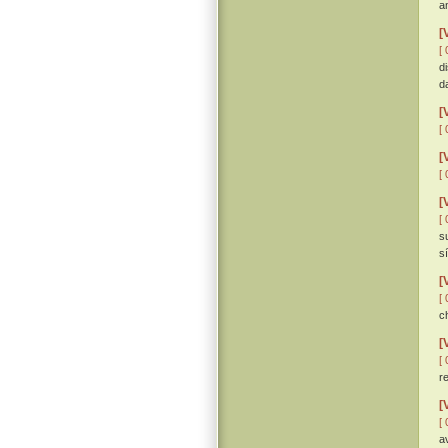
a
[
[ 
d
d
[
[ 
[
[ 
[
[ 
s
s
[
[ 
c
[
[ 
r
[
[ 
a