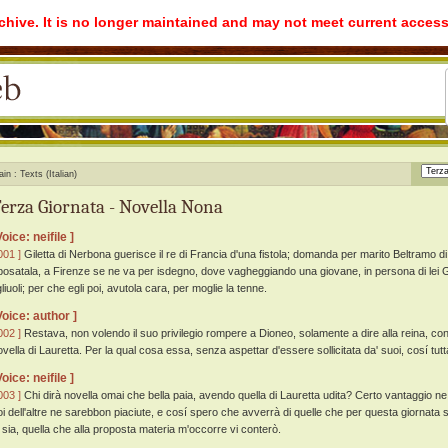
rchive. It is no longer maintained and may not meet current access
ain
Texts (Italian)
erza Giornata - Novella Nona
Voice: neifile ]
001 ]
Giletta di Nerbona guerisce il re di Francia d'una fistola; domanda per marito Beltramo di 
posatala, a Firenze se ne va per isdegno, dove vagheggiando una giovane, in persona di lei G
gliuoli; per che egli poi, avutola cara, per moglie la tenne.
Voice: author ]
002 ]
Restava, non volendo il suo privilegio rompere a Dioneo, solamente a dire alla reina, con 
ovella di Lauretta. Per la qual cosa essa, senza aspettar d'essere sollicitata da' suoi, cosí tu
Voice: neifile ]
003 ]
Chi dirà novella omai che bella paia, avendo quella di Lauretta udita? Certo vantaggio ne 
oi dell'altre ne sarebbon piaciute, e cosí spero che avverrà di quelle che per questa giornata
i sia, quella che alla proposta materia m'occorre vi conterò.