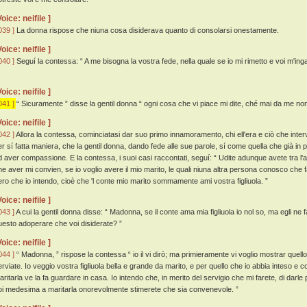
Voice: neifile ]
039 ]
La donna rispose che niuna cosa disiderava quanto di consolarsi onestamente.
Voice: neifile ]
040 ]
Seguí la contessa: “ A me bisogna la vostra fede, nella quale se io mi rimetto e voi m'ingann
Voice: neifile ]
041 ]
“ Sicuramente ” disse la gentil donna “ ogni cosa che vi piace mi dite, ché mai da me non
Voice: neifile ]
042 ]
Allora la contessa, cominciatasi dar suo primo innamoramento, chi ell'era e ciò che interv
er sí fatta maniera, che la gentil donna, dando fede alle sue parole, sí come quella che già in par
d aver compassione. E la contessa, i suoi casi raccontati, seguí: “ Udite adunque avete tra l'a
he aver mi convien, se io voglio avere il mio marito, le quali niuna altra persona conosco che 
ero che io intendo, cioè che 'l conte mio marito sommamente ami vostra figliuola. ”
Voice: neifile ]
043 ]
A cui la gentil donna disse: “ Madonna, se il conte ama mia figliuola io nol so, ma egli ne 
uesto adoperare che voi disiderate? ”
Voice: neifile ]
044 ]
“ Madonna, ” rispose la contessa “ io il vi dirò; ma primieramente vi voglio mostrar quell
erviate. Io veggio vostra figliuola bella e grande da marito, e per quello che io abbia inteso e
aritarla ve la fa guardare in casa. Io intendo che, in merito del servigio che mi farete, di darl
oi medesima a maritarla onorevolmente stimerete che sia convenevole. ”