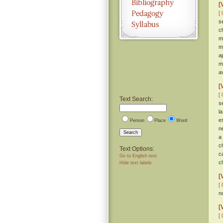
[
[ 
s
ch
m
m
a
m
a
[
[ 
Text Search:
s
l
e
Person
Place
Word
n
Search
a
c
Text Options:
c
Go to English text
c
Hide text labels
[
[ 
n
[
[ 