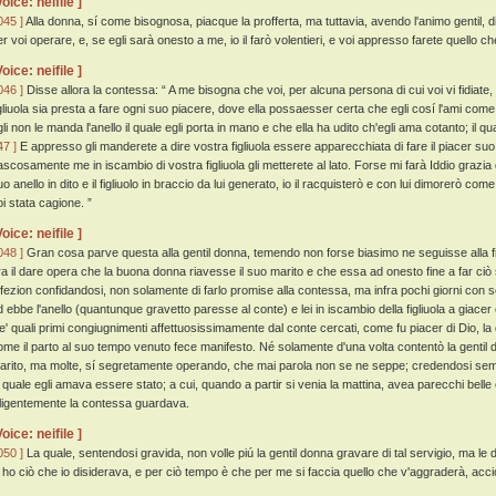
Voice: neifile ]
045 ]
Alla donna, sí come bisognosa, piacque la profferta, ma tuttavia, avendo l'animo gentil, 
er voi operare, e, se egli sarà onesto a me, io il farò volentieri, e voi appresso farete quello ch
Voice: neifile ]
046 ]
Disse allora la contessa: “ A me bisogna che voi, per alcuna persona di cui voi vi fidiate,
igliuola sia presta a fare ogni suo piacere, dove ella possaesser certa che egli cosí l'ami come
li non le manda l'anello il quale egli porta in mano e che ella ha udito ch'egli ama cotanto; il qua
47 ]
E appresso gli manderete a dire vostra figliuola essere apparecchiata di fare il piacer suo,
ascosamente me in iscambio di vostra figliuola gli metterete al lato. Forse mi farà Iddio grazia
uo anello in dito e il figliuolo in braccio da lui generato, io il racquisterò e con lui dimorerò
oi stata cagione. ”
Voice: neifile ]
048 ]
Gran cosa parve questa alla gentil donna, temendo non forse biasimo ne seguisse alla 
ra il dare opera che la buona donna riavesse il suo marito e che essa ad onesto fine a far ciò
ffezion confidandosi, non solamente di farlo promise alla contessa, ma infra pochi giorni con s
d ebbe l'anello (quantunque gravetto paresse al conte) e lei in iscambio della figliuola a gia
e' quali primi congiugnimenti affettuosissimamente dal conte cercati, come fu piacer di Dio, la 
ome il parto al suo tempo venuto fece manifesto. Né solamente d'una volta contentò la gentil 
arito, ma molte, sí segretamente operando, che mai parola non se ne seppe; credendosi semp
a quale egli amava essere stato; a cui, quando a partir si venia la mattina, avea parecchi belle e
iligentemente la contessa guardava.
Voice: neifile ]
050 ]
La quale, sentendosi gravida, non volle piú la gentil donna gravare di tal servigio, ma le
o ho ciò che io disiderava, e per ciò tempo è che per me si faccia quello che v'aggraderà, acci