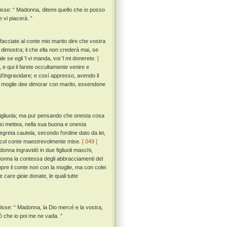
disse: “ Madonna, ditemi quello che io posso
e vi piacerà. ”
 facciate al conte mio marito dire che vostra
 dimostra; il che ella non crederà mai, se
le se egli 'l vi manda, voi 'l mi donerete.
[
 e qui il farete occultamente venire e
 d'ingravidare; e cosí appresso, avendo il
 come moglie dee dimorar con marito, essendone
figliuola; ma pur pensando che onesta cosa
 si mettea, nella sua buona e onesta
egreta cautela, secondo l'ordine dato da lei,
cer col conte maestrevolmente mise.
[ 049 ]
donna ingravidò in due figliuoli maschi,
donna la contessa degli abbracciamenti del
re il conte non con la moglie, ma con colei
 care gioie donate, le quali tutte
 disse: “ Madonna, la Dio mercé e la vostra,
ò che io poi me ne vada. ”