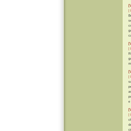
[
[ 
B
s
c
g
c
[
[ 
R
g
m
[
[ 
s
p
a
p
e
[
[ 
c
d
c