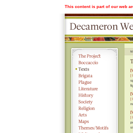
This content is part of our web a
M
T
[
[ 
s
fi
[
[ 
n
[
[ 
p
s