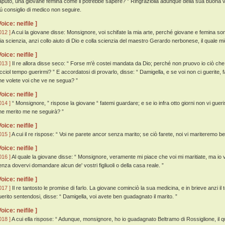
aputo, una giovane femina come il potrebbe sapere? ” Ringraziolla adunque della sua buona 
iú consiglio di medico non seguire.
Voice: neifile ]
012 ]
A cui la giovane disse: Monsignore, voi schifate la mia arte, perché giovane e femina son
ia scienzia, anzi collo aiuto di Dio e colla scienzia del maestro Gerardo nerbonese, il quale
Voice: neifile ]
013 ]
Il re allora disse seco: “ Forse m'è costei mandata da Dio; perché non pruovo io ciò che e
icciol tempo guerirmi? ” E accordatosi di provarlo, disse: “ Damigella, e se voi non ci guerite
he volete voi che ve ne segua? ”
Voice: neifile ]
014 ]
“ Monsignore, ” rispose la giovane “ fatemi guardare; e se io infra otto giorni non vi guer
he merito me ne seguirà? ”
Voice: neifile ]
015 ]
A cui il re rispose: “ Voi ne parete ancor senza marito; se ciò farete, noi vi mariteremo b
Voice: neifile ]
016 ]
Al quale la giovane disse: “ Monsignore, veramente mi piace che voi mi maritiate, ma io v
enza dovervi domandare alcun de' vostri figliuoli o della casa reale. ”
Voice: neifile ]
017 ]
Il re tantosto le promise di farlo. La giovane cominciò la sua medicina, e in brieve anzi il t
uerito sentendosi, disse: “ Damigella, voi avete ben guadagnato il marito. ”
Voice: neifile ]
018 ]
A cui ella rispose: “ Adunque, monsignore, ho io guadagnato Beltramo di Rossiglione, il qua