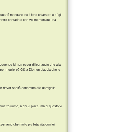
ua fé mancare, se 'l fece chiamare e sí gli
 vostro contado e con voi ne meniate una
oscendo lei non esser di legnaggio che alla
per mogliere? Già a Dio non piaccia che io
per riaver sanità donammo alla damigella,
 vostro uomo, a chi vi piace; ma di questo vi
speriamo che molto piú lieta vita con lei