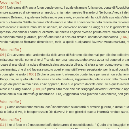
Voice: neifile ]
004 ]
Nel reame di Francia fu un gentile uomo, il quale chiamato fu Isnardo, conte di Rossiglion
empre appresso di sé teneva un medico, chiamato maestro Gerardo di Nerbona. Aveva il detto 
iamato Beltramo, il quale era bellissimo e piacevole, e con lui altri fanciulli della sua età s'alle
edico, chiamata Giletta; la quale infinito amore e oltre al convenevole della tenera età ferve
orto il conte e lui nelle mani del re lasciato, ne convenne andare a Parigi; di che la giovinett
ppresso, essendosi il padre di lei morto, se onesta cagione avesse potuta avere, volentieri a
a essendo molto guardata, per ciò che ricca e sola era rimasa, onesta via non vedea.
[ 006 ]
vendo mai potuto Beltramo dimenticare, molti, a' quali i suoi parenti l'avevan voluta maritare, r
Voice: neifile ]
007 ]
Ora avvenne che, ardendo ella dello amor di Beltramo piú che mai, per ciò che bellissim
entita una novella, come al re di Francia, per una nascenza che avuta avea nel petto ed era mal
a quale di grandissima noia e di grandissima angoscia gli era, né s'era ancor potuto trovar m
sperimentati, che di ciò l'avesse potuto guerire, ma tutti l'avean peggiorato, per la qual cosa i
é consiglio né aiuto.
[ 008 ]
Di che la giovane fu oltremodo contenta, e pensossi non solamente
 Parigi, ma, se quella infermità fosse che ella credeva, leggiermente poterle venir fatto d'ave
he già dal padre aveva assai cose apprese, fatta sua polvere di certe erbe utili a quella infe
avallo e a Parigi n'andò.
[ 009 ]
Né prima altro fece che ella s'ingegnò di veder Beltramo; e app
hiese che la sua infermità gli mostrasse. Il re, veggendola bella giovane e avvenente, non gliel
Voice: neifile ]
010 ]
Come costei l'ebbe veduta, cosí incontanente si confortò di doverlo guerire, e disse: “
oia o fatica di voi, io ho speranza in Dio d'avervi in otto giorni di questa infermità renduto sano.
Voice: neifile ]
011 ]
Il re si fece in sé medesimo beffe delle parole di costei dicendo: “ Quello che i maggior