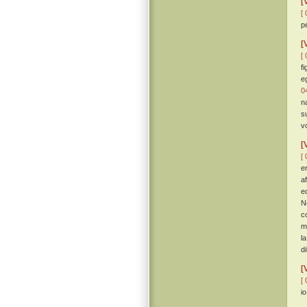
[
[ 
p
[
[ 
f
eg
0
n
s
v
[
[ 
e
a
e
N
c
m
l
d
[
[ 
i