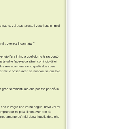
aste, voi guastereste i vostri fatti e i miei.
 vi troverete ingannata. ”
enuto l'era infino a quel giorno le raccontò
te udite l'aveva da altrui, cominciò di lei
ltre mie noie quali sieno quelle due cose
far me le possa aver, se non voi, se quello è
fa gran sembianti; ma che poss'io per ciò in
o che io voglio che ve ne segua, dove voi mi
 comprender mi paia, il non aver ben da
e prestamente de' miei denari quella dote che