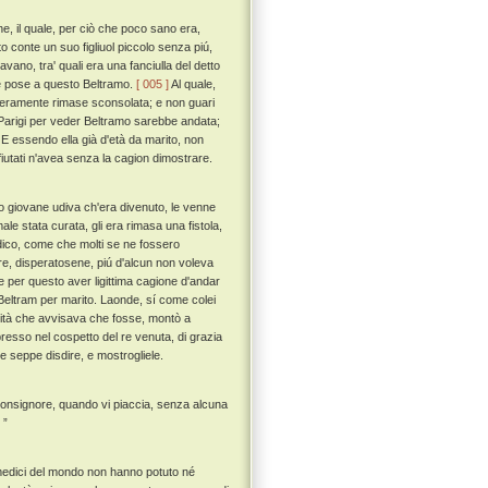
e, il quale, per ciò che poco sano era,
conte un suo figliuol piccolo senza piú,
vavano, tra' quali era una fanciulla del detto
nte pose a questo Beltramo.
[ 005 ]
Al quale,
a fieramente rimase sconsolata; e non guari
 Parigi per veder Beltramo sarebbe andata;
E essendo ella già d'età da marito, non
ifiutati n'avea senza la cagion dimostrare.
o giovane udiva ch'era divenuto, le venne
e stata curata, gli era rimasa una fistola,
edico, come che molti se ne fossero
l re, disperatosene, piú d'alcun non voleva
 per questo aver ligittima cagione d'andar
r Beltram per marito. Laonde, sí come colei
rmità che avvisava che fosse, montò a
resso nel cospetto del re venuta, di grazia
e seppe disdire, e mostrogliele.
 Monsignore, quando vi piaccia, senza alcuna
 ”
i medici del mondo non hanno potuto né