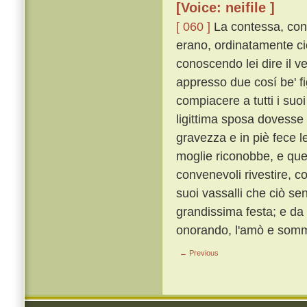
[Voice: neifile ]
[ 060 ]
La contessa, con g
erano, ordinatamente ciò
conoscendo lei dire il 
appresso due cosí be' fi
compiacere a tutti i suo
ligittima sposa dovesse 
gravezza e in piè fece l
moglie riconobbe, e quegl
convenevoli rivestire, co
suoi vassalli che ciò se
grandissima festa; e da
onorando, l'amò e som
← Previous