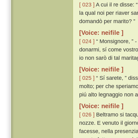
[ 023 ]
A cui il re disse
la qual noi per riaver s
domandò per marito? ”
[Voice: neifile ]
[ 024 ]
“ Monsignore, ” - 
donarmi, sí come vostro
io non sarò di tal marita
[Voice: neifile ]
[ 025 ]
“ Sí sarete, ” dis
molto; per che speriamo 
piú alto legnaggio non a
[Voice: neifile ]
[ 026 ]
Beltramo si tacque
nozze. E venuto il giorn
facesse, nella presenzi