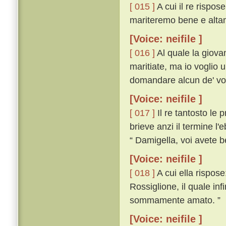
[ 015 ]
A cui il re rispos
mariteremo bene e alta
[Voice: neifile ]
[ 016 ]
Al quale la giova
maritiate, ma io voglio 
domandare alcun de' vostr
[Voice: neifile ]
[ 017 ]
Il re tantosto le 
brieve anzi il termine l'
“ Damigella, voi avete b
[Voice: neifile ]
[ 018 ]
A cui ella rispos
Rossiglione, il quale in
sommamente amato. ”
[Voice: neifile ]