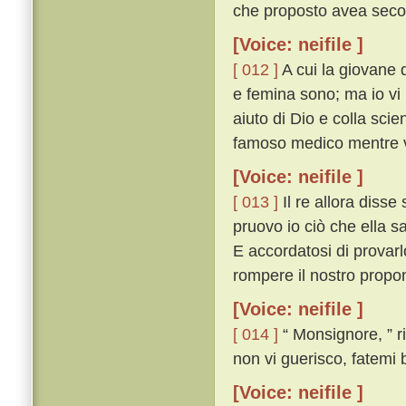
che proposto avea seco 
[Voice: neifile ]
[ 012 ]
A cui la giovane 
e femina sono; ma io vi 
aiuto di Dio e colla sci
famoso medico mentre v
[Voice: neifile ]
[ 013 ]
Il re allora diss
pruovo io ciò che ella s
E accordatosi di provarl
rompere il nostro propo
[Voice: neifile ]
[ 014 ]
“ Monsignore, ” ri
non vi guerisco, fatemi 
[Voice: neifile ]