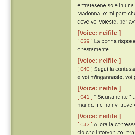
entratesene sole in una
Madonna, e' mi pare che
dove voi voleste, per av
[Voice: neifile ]
[ 039 ]
La donna rispose 
onestamente.
[Voice: neifile ]
[ 040 ]
Seguí la contessa
e voi m'ingannaste, voi gu
[Voice: neifile ]
[ 041 ]
“ Sicuramente ” di
mai da me non vi trover
[Voice: neifile ]
[ 042 ]
Allora la contess
ciò che intervenuto l'era