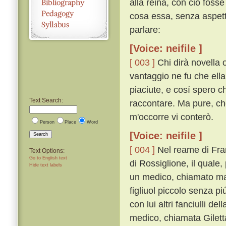
alla reina, con ciò fosse
cosa essa, senza aspetta
parlare:
[Voice: neifile ]
[ 003 ]
Chi dirà novella 
vantaggio ne fu che ella
piaciute, e cosí spero c
Text Search:
raccontare. Ma pure, che
m'occorre vi conterò.
Person
Place
Word
[Voice: neifile ]
Search
[ 004 ]
Nel reame di Fran
Text Options:
Go to English text
di Rossiglione, il qual
Hide text labels
un medico, chiamato ma
figliuol piccolo senza p
con lui altri fanciulli de
medico, chiamata Giletta