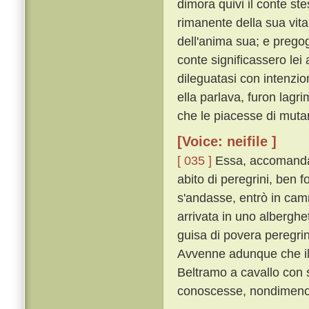
dimora quivi il conte st
rimanente della sua vita 
dell'anima sua; e pregog
conte significassero lei
dileguatasi con intenzio
ella parlava, furon lagri
che le piacesse di muta
[Voice: neifile ]
[ 035 ]
Essa, accomandat
abito di peregrini, ben f
s'andasse, entrò in camm
arrivata in uno albergh
guisa di povera peregrin
Avvenne adunque che il 
Beltramo a cavallo con 
conoscesse, nondimeno 