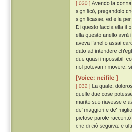
[ 030 ]
Avendo la donna tu
significò, pregandolo ch
significasse, ed ella per
Di questo faccia ella il 
ella questo anello avrà i
aveva l'anello assai caro
dato ad intendere ch'egl
due quasi impossibili c
nol potevan rimovere, si
[Voice: neifile ]
[ 032 ]
La quale, doloros
quelle due cose potesser
marito suo riavesse e a
de' maggiori e de' migli
pietose parole raccontò 
che di ciò seguiva: e u