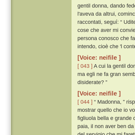
gentil donna, dando fede
l'aveva da altrui, comin
raccontati, seguí: “ Udi
cose che aver mi convien,
persona conosco che far
intendo, cioè che 'l con
[Voice: neifile ]
[ 043 ]
A cui la gentil do
ma egli ne fa gran semb
disiderate? ”
[Voice: neifile ]
[ 044 ]
“ Madonna, ” rispo
mostrar quello che io vo
figliuola bella e grande
paia, il non aver ben da
del servigio che mi fare