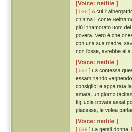
[Voice: neifile ]
[ 036 ]
A cui l' albergatri
chiama il conte Beltramo
piú innamorato uom del 
povera. Vero è che ones
con una sua madre, savi
non fosse, avrebbe ella 
[Voice: neifile ]
[ 037 ]
La contessa quest
essaminando vegnendo o
consiglio; e appa rata l
amata, un giorno tacitam
figliuola trovate assai 
piacesse, le volea parla
[Voice: neifile ]
[ 038 ]
La gentil donna, 