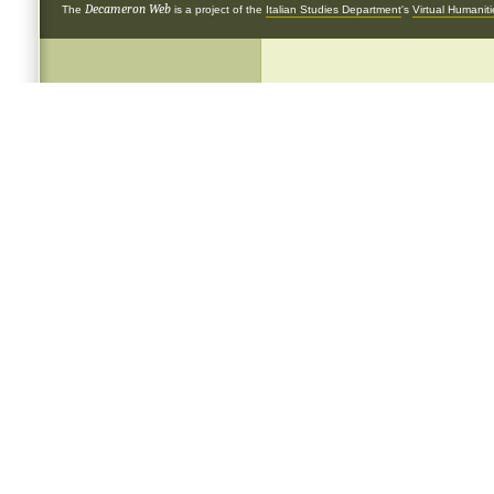
Decameron Web
The
is a project of the
Italian Studies Department
's
Virtual Humanit