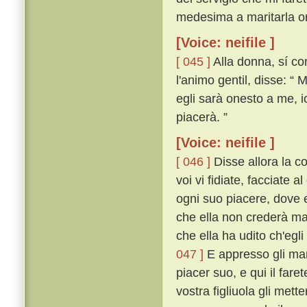
medesima a maritarla o
[Voice: neifile ]
[ 045 ]
Alla donna, sí co
l'animo gentil, disse: “
egli sarà onesto a me, io
piacerà. ”
[Voice: neifile ]
[ 046 ]
Disse allora la c
voi vi fidiate, facciate a
ogni suo piacere, dove e
che ella non crederà mai
che ella ha udito ch'egli
047 ]
E appresso gli mand
piacer suo, e qui il fa
vostra figliuola gli mett