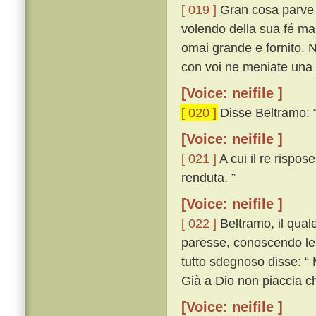
[ 019 ]
Gran cosa parve a
volendo della sua fé man
omai grande e fornito. N
con voi ne meniate una d
[Voice: neifile ]
[ 020 ]
Disse Beltramo: “
[Voice: neifile ]
[ 021 ]
A cui il re rispos
renduta. ”
[Voice: neifile ]
[ 022 ]
Beltramo, il qual
paresse, conoscendo lei
tutto sdegnoso disse: “
Già a Dio non piaccia ch
[Voice: neifile ]