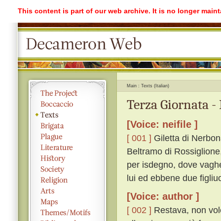
This content is part of our web archive. It is no longer mai
Main
Texts (Italian)
Terza Giornata -
[Voice: neifile ]
[ 001 ]
Giletta di Nerbon
Beltramo di Rossiglione,
per isdegno, dove vaghe
lui ed ebbene due figliuo
[Voice: author ]
[ 002 ]
Restava, non vole