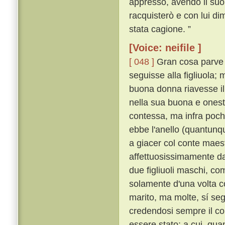
appresso, avendo il suo an
racquisterò e con lui d
stata cagione. ”
[Voice: neifile ]
[ 048 ]
Gran cosa parve 
seguisse alla figliuola
buona donna riavesse il 
nella sua buona e onest
contessa, ma infra pochi
ebbe l'anello (quantunqu
a giacer col conte mae
affettuosissimamente dal
due figliuoli maschi, co
solamente d'una volta c
marito, ma molte, sí s
credendosi sempre il co
essere stato; a cui, qua