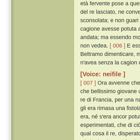
età fervente pose a qu
del re lasciato, ne conv
sconsolata; e non guari 
cagione avesse potuta a
andata; ma essendo molt
non vedea.
[ 006 ]
E ess
Beltramo dimenticare, mol
n'avea senza la cagion 
[Voice: neifile ]
[ 007 ]
Ora avvenne che, 
che bellissimo giovane 
re di Francia, per una 
gli era rimasa una fisto
era, né s'era ancor pot
esperimentati, che di ciò
qual cosa il re, dispera