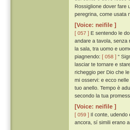
Rossiglione dover fare u
peregrina, come usata n'
[Voice: neifile ]
[ 057 ]
E sentendo le don
andare a tavola, senza mu
la sala, tra uomo e uomo 
piagnendo:
[ 058 ]
“ Sign
lasciar te tornare e sta
richeggio per Dio che le 
mi osservi: e ecco nelle 
tuo anello. Tempo è adu
secondo la tua promess
[Voice: neifile ]
[ 059 ]
Il conte, udendo q
ancora, sí simili erano 