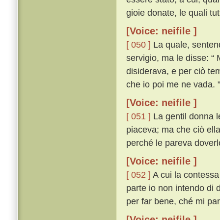
gioie donate, le quali t
[Voice: neifile ]
[ 050 ]
La quale, sentendo
servigio, ma le disse: “
disiderava, e per ciò te
che io poi me ne vada. 
[Voice: neifile ]
[ 051 ]
La gentil donna l
piaceva; ma che ciò ell
perché le pareva doverlo
[Voice: neifile ]
[ 052 ]
A cui la contessa
parte io non intendo di
per far bene, ché mi par
[Voice: neifile ]