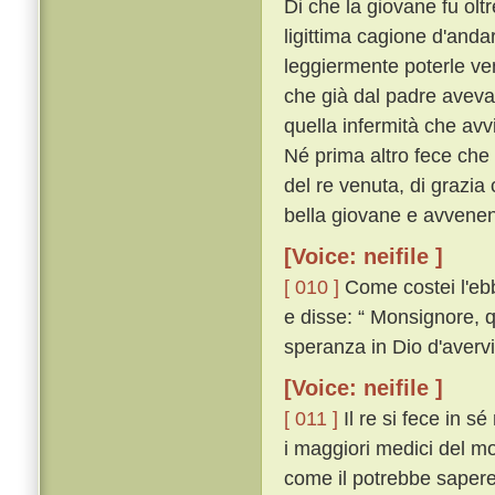
Di che la giovane fu ol
ligittima cagione d'anda
leggiermente poterle ven
che già dal padre aveva 
quella infermità che av
Né prima altro fece che
del re venuta, di grazia
bella giovane e avvenent
[Voice: neifile ]
[ 010 ]
Come costei l'ebb
e disse: “ Monsignore, q
speranza in Dio d'avervi 
[Voice: neifile ]
[ 011 ]
Il re si fece in s
i maggiori medici del 
come il potrebbe sapere