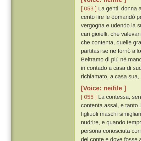
[ 053 ]
La gentil donna a
cento lire le domandò pe
vergogna e udendo la su
cari gioielli, che valeva
che contenta, quelle gra
partitasi se ne tornò all
Beltramo di piú né mand
in contado a casa di suo
richiamato, a casa sua,
[Voice: neifile ]
[ 055 ]
La contessa, sent
contenta assai, e tanto 
figliuoli maschi simiglia
nudrire, e quando temp
persona conosciuta con e
del conte e dove fosse a