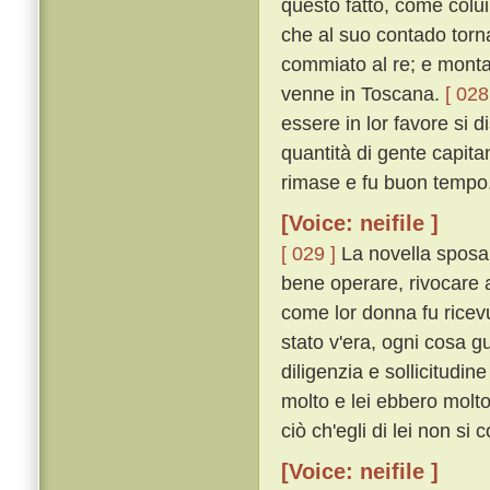
questo fatto, come colu
che al suo contado torn
commiato al re; e monta
venne in Toscana.
[ 028
essere in lor favore si d
quantità di gente capita
rimase e fu buon tempo
[Voice: neifile ]
[ 029 ]
La novella sposa,
bene operare, rivocare 
come lor donna fu ricev
stato v'era, ogni cosa 
diligenzia e sollicitudin
molto e lei ebbero molto
ciò ch'egli di lei non si 
[Voice: neifile ]