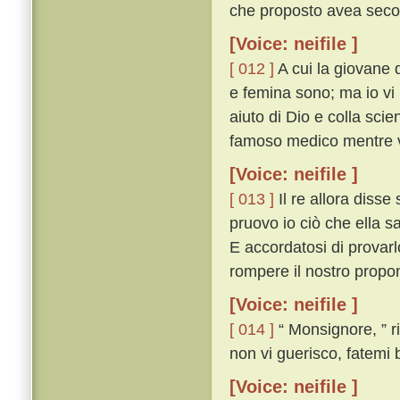
che proposto avea seco 
[Voice: neifile ]
[ 012 ]
A cui la giovane 
e femina sono; ma io vi 
aiuto di Dio e colla sci
famoso medico mentre v
[Voice: neifile ]
[ 013 ]
Il re allora diss
pruovo io ciò che ella s
E accordatosi di provarl
rompere il nostro propo
[Voice: neifile ]
[ 014 ]
“ Monsignore, ” ri
non vi guerisco, fatemi 
[Voice: neifile ]