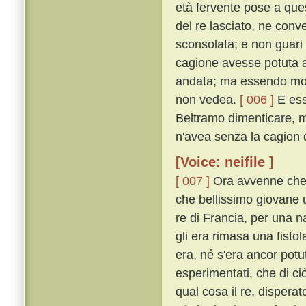
età fervente pose a qu
del re lasciato, ne conv
sconsolata; e non guari 
cagione avesse potuta a
andata; ma essendo molt
non vedea.
[ 006 ]
E ess
Beltramo dimenticare, mol
n'avea senza la cagion 
[Voice: neifile ]
[ 007 ]
Ora avvenne che, 
che bellissimo giovane 
re di Francia, per una 
gli era rimasa una fisto
era, né s'era ancor pot
esperimentati, che di ciò
qual cosa il re, dispera