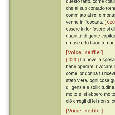
questo fatto, come colu
che al suo contado torn
commiato al re; e monta
venne in Toscana.
[ 028
essere in lor favore si d
quantità di gente capita
rimase e fu buon tempo
[Voice: neifile ]
[ 029 ]
La novella sposa,
bene operare, rivocare 
come lor donna fu ricev
stato v'era, ogni cosa 
diligenzia e sollicitudin
molto e lei ebbero molto
ciò ch'egli di lei non si 
[Voice: neifile ]