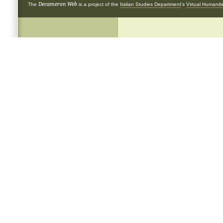
Decameron Web
The
is a project of the
Italian Studies Department
's
Virtual Humanit