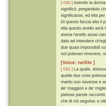
[ 030 ]
Avendo la donna tu
significò, pregandolo ch
significasse, ed ella per
Di questo faccia ella il 
ella questo anello avrà i
aveva l'anello assai caro
dato ad intendere ch'egl
due quasi impossibili c
nol potevan rimovere, si
[Voice: neifile ]
[ 032 ]
La quale, doloros
quelle due cose potesser
marito suo riavesse e a
de' maggiori e de' migli
pietose parole raccontò 
che di ciò seguiva: e u