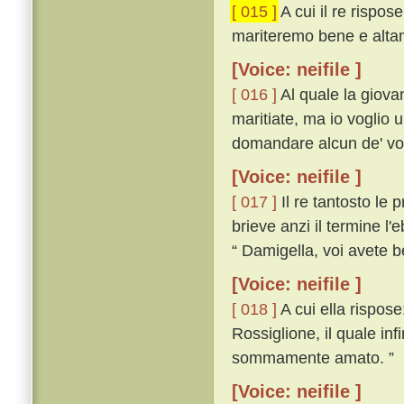
[ 015 ]
A cui il re rispos
mariteremo bene e alta
[Voice: neifile ]
[ 016 ]
Al quale la giova
maritiate, ma io voglio 
domandare alcun de' vostr
[Voice: neifile ]
[ 017 ]
Il re tantosto le 
brieve anzi il termine l'
“ Damigella, voi avete b
[Voice: neifile ]
[ 018 ]
A cui ella rispos
Rossiglione, il quale in
sommamente amato. ”
[Voice: neifile ]