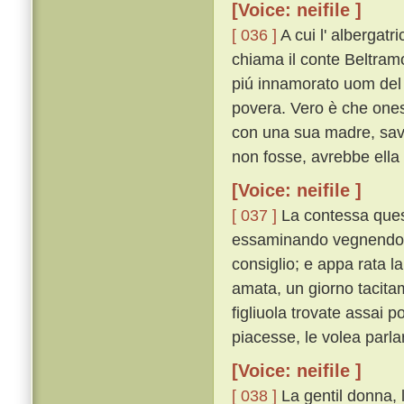
[Voice: neifile ]
[ 036 ]
A cui l' albergatri
chiama il conte Beltramo
piú innamorato uom del 
povera. Vero è che ones
con una sua madre, savi
non fosse, avrebbe ella 
[Voice: neifile ]
[ 037 ]
La contessa quest
essaminando vegnendo o
consiglio; e appa rata l
amata, un giorno tacitam
figliuola trovate assai 
piacesse, le volea parla
[Voice: neifile ]
[ 038 ]
La gentil donna, 