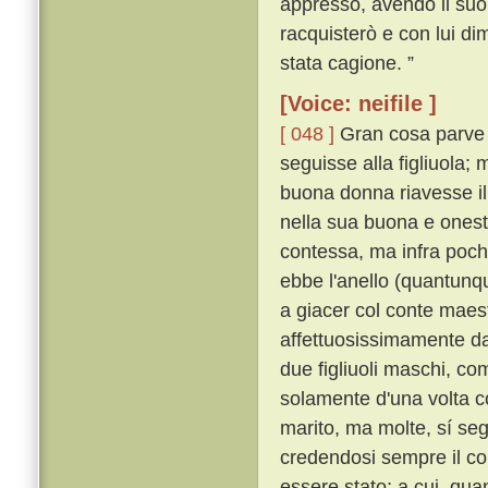
appresso, avendo il suo an
racquisterò e con lui d
stata cagione. ”
[Voice: neifile ]
[ 048 ]
Gran cosa parve 
seguisse alla figliuola
buona donna riavesse il 
nella sua buona e onest
contessa, ma infra pochi
ebbe l'anello (quantunqu
a giacer col conte mae
affettuosissimamente dal
due figliuoli maschi, co
solamente d'una volta c
marito, ma molte, sí s
credendosi sempre il co
essere stato; a cui, qua