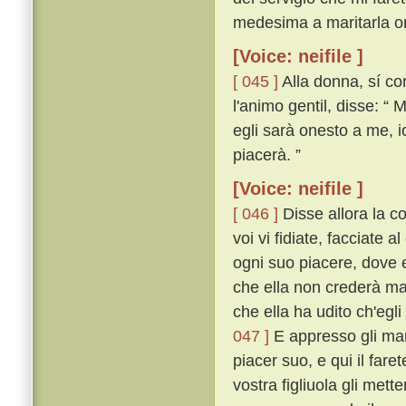
medesima a maritarla o
[Voice: neifile ]
[ 045 ]
Alla donna, sí co
l'animo gentil, disse: “
egli sarà onesto a me, io
piacerà. ”
[Voice: neifile ]
[ 046 ]
Disse allora la c
voi vi fidiate, facciate a
ogni suo piacere, dove e
che ella non crederà mai
che ella ha udito ch'egli
047 ]
E appresso gli mand
piacer suo, e qui il fa
vostra figliuola gli mett