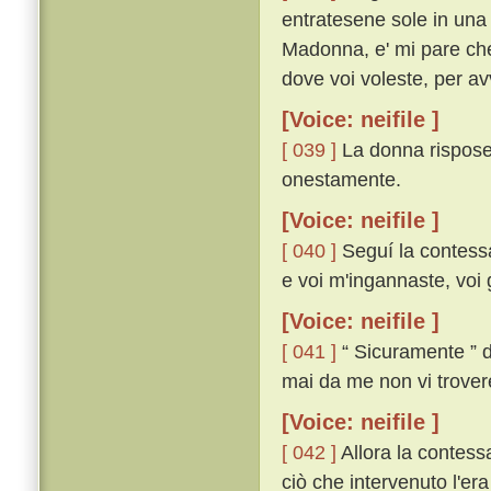
entratesene sole in una
Madonna, e' mi pare che
dove voi voleste, per av
[Voice: neifile ]
[ 039 ]
La donna rispose 
onestamente.
[Voice: neifile ]
[ 040 ]
Seguí la contessa
e voi m'ingannaste, voi gu
[Voice: neifile ]
[ 041 ]
“ Sicuramente ” di
mai da me non vi trover
[Voice: neifile ]
[ 042 ]
Allora la contess
ciò che intervenuto l'era