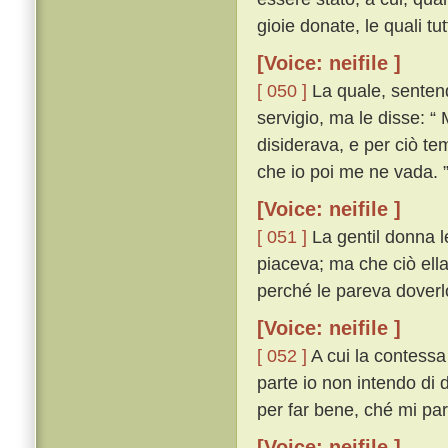
gioie donate, le quali t
[Voice: neifile ]
[ 050 ]
La quale, sentendo
servigio, ma le disse: “
disiderava, e per ciò te
che io poi me ne vada. 
[Voice: neifile ]
[ 051 ]
La gentil donna l
piaceva; ma che ciò ell
perché le pareva doverlo
[Voice: neifile ]
[ 052 ]
A cui la contessa
parte io non intendo di
per far bene, ché mi par
[Voice: neifile ]