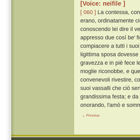
[Voice: neifile ]
[ 060 ]
La contessa, con g
erano, ordinatamente ciò
conoscendo lei dire il 
appresso due cosí be' fi
compiacere a tutti i suo
ligittima sposa dovesse 
gravezza e in piè fece l
moglie riconobbe, e quegl
convenevoli rivestire, co
suoi vassalli che ciò se
grandissima festa; e da
onorando, l'amò e som
← Previous