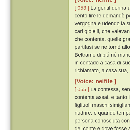
[ 053 ]
La gentil donna a
cento lire le domandò pe
vergogna e udendo la su
cari gioielli, che valeva
che contenta, quelle gra
partitasi se ne tornò all
Beltramo di piú né mand
in contado a casa di suo
richiamato, a casa sua,
[Voice: neifile ]
[ 055 ]
La contessa, sent
contenta assai, e tanto 
figliuoli maschi simiglia
nudrire, e quando temp
persona conosciuta con e
del conte e dove fosse a