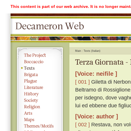
This content is part of our web archive. It is no longer mai
Main
Texts (Italian)
Terza Giornata -
[Voice: neifile ]
[ 001 ]
Giletta di Nerbon
Beltramo di Rossiglione,
per isdegno, dove vaghe
lui ed ebbene due figliuo
[Voice: author ]
[ 002 ]
Restava, non vole