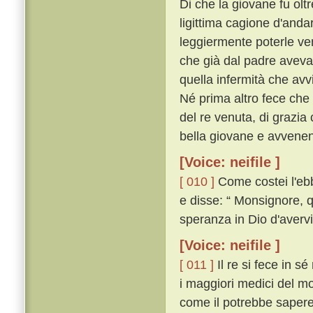
Di che la giovane fu ol
ligittima cagione d'anda
leggiermente poterle ven
che già dal padre aveva 
quella infermità che av
Né prima altro fece che
del re venuta, di grazia
bella giovane e avvenent
[Voice: neifile ]
[ 010 ]
Come costei l'ebb
e disse: “ Monsignore, q
speranza in Dio d'avervi 
[Voice: neifile ]
[ 011 ]
Il re si fece in s
i maggiori medici del 
come il potrebbe sapere