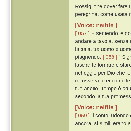
Rossiglione dover fare u
peregrina, come usata n'
[Voice: neifile ]
[ 057 ]
E sentendo le don
andare a tavola, senza mu
la sala, tra uomo e uomo 
piagnendo:
[ 058 ]
“ Sign
lasciar te tornare e sta
richeggio per Dio che le 
mi osservi: e ecco nelle 
tuo anello. Tempo è adu
secondo la tua promess
[Voice: neifile ]
[ 059 ]
Il conte, udendo q
ancora, sí simili erano 