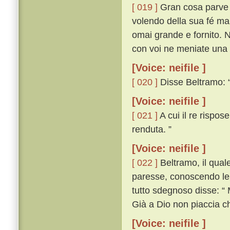
[ 019 ]
Gran cosa parve a
volendo della sua fé man
omai grande e fornito. N
con voi ne meniate una d
[Voice: neifile ]
[ 020 ]
Disse Beltramo: “
[Voice: neifile ]
[ 021 ]
A cui il re rispos
renduta. ”
[Voice: neifile ]
[ 022 ]
Beltramo, il qual
paresse, conoscendo lei
tutto sdegnoso disse: “
Già a Dio non piaccia ch
[Voice: neifile ]