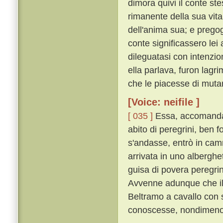
dimora quivi il conte st
rimanente della sua vita 
dell'anima sua; e pregog
conte significassero lei
dileguatasi con intenzio
ella parlava, furon lagri
che le piacesse di muta
[Voice: neifile ]
[ 035 ]
Essa, accomandat
abito di peregrini, ben f
s'andasse, entrò in camm
arrivata in uno albergh
guisa di povera peregrin
Avvenne adunque che il 
Beltramo a cavallo con 
conoscesse, nondimeno 