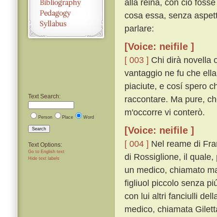
alla reina, con ciò fosse
cosa essa, senza aspetta
parlare:
[Voice: neifile ]
[ 003 ]
Chi dirà novella 
vantaggio ne fu che ella
piaciute, e cosí spero c
Text Search:
raccontare. Ma pure, che
m'occorre vi conterò.
Person
Place
Word
[Voice: neifile ]
Search
[ 004 ]
Nel reame di Fran
Text Options:
Go to English text
di Rossiglione, il qual
Hide text labels
un medico, chiamato ma
figliuol piccolo senza p
con lui altri fanciulli de
medico, chiamata Giletta