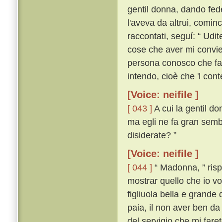
gentil donna, dando fede
l'aveva da altrui, comin
raccontati, seguí: “ Udi
cose che aver mi convien,
persona conosco che far
intendo, cioè che 'l con
[Voice: neifile ]
[ 043 ]
A cui la gentil do
ma egli ne fa gran semb
disiderate? ”
[Voice: neifile ]
[ 044 ]
“ Madonna, ” rispo
mostrar quello che io vo
figliuola bella e grande
paia, il non aver ben da
del servigio che mi fare