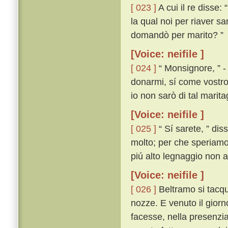
[ 023 ]
A cui il re disse
la qual noi per riaver s
domandò per marito? ”
[Voice: neifile ]
[ 024 ]
“ Monsignore, ” - 
donarmi, sí come vostro
io non sarò di tal marita
[Voice: neifile ]
[ 025 ]
“ Sí sarete, ” dis
molto; per che speriamo 
piú alto legnaggio non a
[Voice: neifile ]
[ 026 ]
Beltramo si tacque
nozze. E venuto il giorn
facesse, nella presenzi