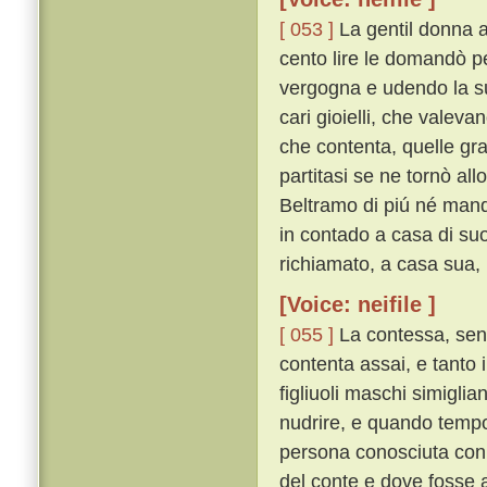
[ 053 ]
La gentil donna a
cento lire le domandò pe
vergogna e udendo la su
cari gioielli, che valeva
che contenta, quelle gra
partitasi se ne tornò all
Beltramo di piú né mand
in contado a casa di suo
richiamato, a casa sua,
[Voice: neifile ]
[ 055 ]
La contessa, sent
contenta assai, e tanto 
figliuoli maschi simiglia
nudrire, e quando temp
persona conosciuta con e
del conte e dove fosse a