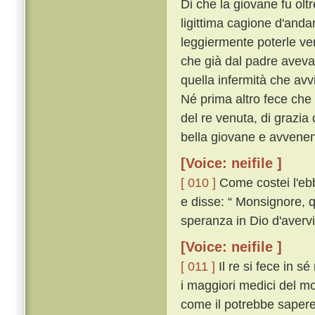
Di che la giovane fu ol
ligittima cagione d'anda
leggiermente poterle ven
che già dal padre aveva 
quella infermità che av
Né prima altro fece che
del re venuta, di grazia
bella giovane e avvenent
[Voice: neifile ]
[ 010 ]
Come costei l'ebb
e disse: “ Monsignore, q
speranza in Dio d'avervi 
[Voice: neifile ]
[ 011 ]
Il re si fece in s
i maggiori medici del 
come il potrebbe sapere