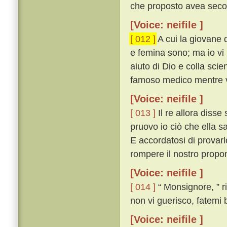
che proposto avea seco 
[Voice: neifile ]
[ 012 ]
A cui la giovane 
e femina sono; ma io vi 
aiuto di Dio e colla sci
famoso medico mentre v
[Voice: neifile ]
[ 013 ]
Il re allora diss
pruovo io ciò che ella s
E accordatosi di provarl
rompere il nostro propo
[Voice: neifile ]
[ 014 ]
“ Monsignore, ” ri
non vi guerisco, fatemi 
[Voice: neifile ]