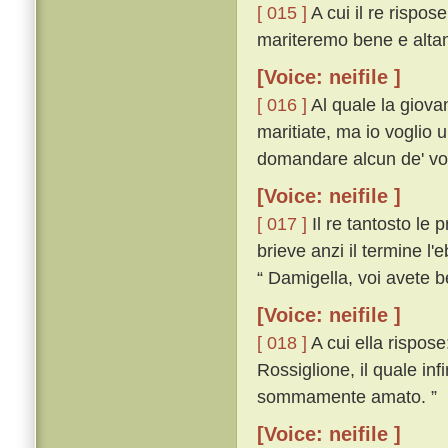
[ 015 ]
A cui il re rispos
mariteremo bene e alta
[Voice: neifile ]
[ 016 ]
Al quale la giova
maritiate, ma io voglio 
domandare alcun de' vostr
[Voice: neifile ]
[ 017 ]
Il re tantosto le 
brieve anzi il termine l'
“ Damigella, voi avete b
[Voice: neifile ]
[ 018 ]
A cui ella rispos
Rossiglione, il quale in
sommamente amato. ”
[Voice: neifile ]