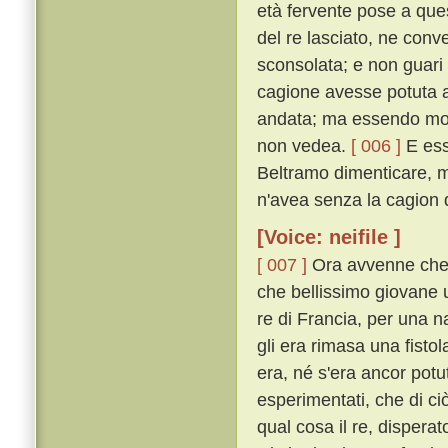
età fervente pose a qu
del re lasciato, ne conv
sconsolata; e non guari 
cagione avesse potuta a
andata; ma essendo molt
non vedea.
[ 006 ]
E ess
Beltramo dimenticare, mol
n'avea senza la cagion 
[Voice: neifile ]
[ 007 ]
Ora avvenne che, 
che bellissimo giovane 
re di Francia, per una 
gli era rimasa una fisto
era, né s'era ancor pot
esperimentati, che di ciò
qual cosa il re, dispera