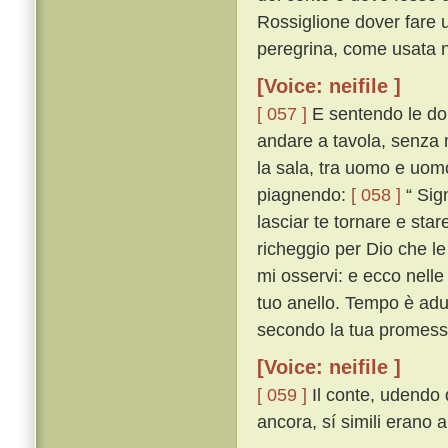
Rossiglione dover fare u
peregrina, come usata n'
[Voice: neifile ]
[ 057 ]
E sentendo le don
andare a tavola, senza mu
la sala, tra uomo e uomo 
piagnendo:
[ 058 ]
“ Sign
lasciar te tornare e sta
richeggio per Dio che le 
mi osservi: e ecco nelle 
tuo anello. Tempo è adu
secondo la tua promess
[Voice: neifile ]
[ 059 ]
Il conte, udendo q
ancora, sí simili erano 