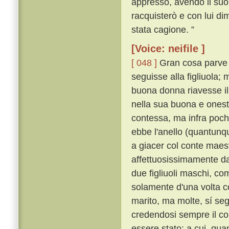
appresso, avendo il suo an
racquisterò e con lui d
stata cagione. ”
[Voice: neifile ]
[ 048 ]
Gran cosa parve 
seguisse alla figliuola
buona donna riavesse il 
nella sua buona e onest
contessa, ma infra pochi
ebbe l'anello (quantunqu
a giacer col conte mae
affettuosissimamente dal
due figliuoli maschi, co
solamente d'una volta c
marito, ma molte, sí s
credendosi sempre il co
essere stato; a cui, qua