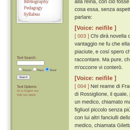
alla reina, con ciò fosse
cosa essa, senza aspetta
parlare:
[Voice: neifile ]
[ 003 ]
Chi dirà novella 
vantaggio ne fu che ella
piaciute, e cosí spero c
Text Search:
raccontare. Ma pure, che
m'occorre vi conterò.
Person
Place
Word
[Voice: neifile ]
Search
[ 004 ]
Nel reame di Fran
Text Options:
Go to English text
di Rossiglione, il qual
Hide text labels
un medico, chiamato ma
figliuol piccolo senza p
con lui altri fanciulli de
medico, chiamata Giletta