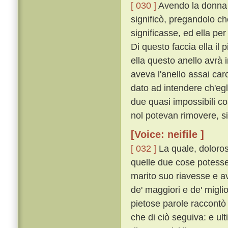
[ 030 ]
Avendo la donna tu
significò, pregandolo ch
significasse, ed ella per
Di questo faccia ella il 
ella questo anello avrà i
aveva l'anello assai caro
dato ad intendere ch'egl
due quasi impossibili c
nol potevan rimovere, si
[Voice: neifile ]
[ 032 ]
La quale, doloros
quelle due cose potesser
marito suo riavesse e a
de' maggiori e de' migli
pietose parole raccontò 
che di ciò seguiva: e u