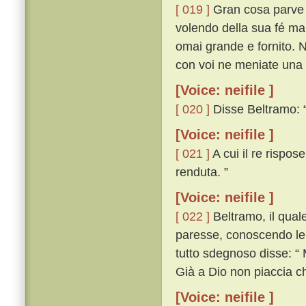
[ 019 ]
Gran cosa parve a
volendo della sua fé man
omai grande e fornito. N
con voi ne meniate una d
[Voice: neifile ]
[ 020 ]
Disse Beltramo: “
[Voice: neifile ]
[ 021 ]
A cui il re rispos
renduta. ”
[Voice: neifile ]
[ 022 ]
Beltramo, il qual
paresse, conoscendo lei
tutto sdegnoso disse: “
Già a Dio non piaccia ch
[Voice: neifile ]