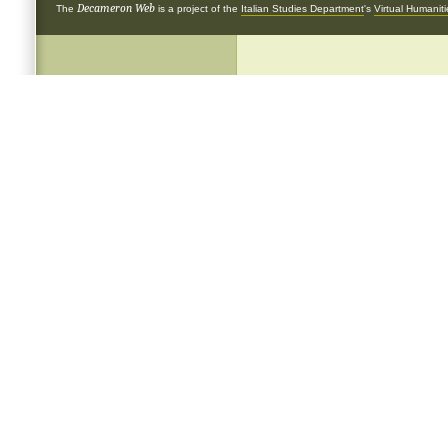
Decameron Web
The
is a project of the
Italian Studies Department
's
Virtual Humanit