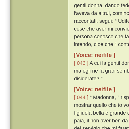
gentil donna, dando fede
l'aveva da altrui, comin
raccontati, seguí: “ Udi
cose che aver mi convien,
persona conosco che far
intendo, cioè che 'l con
[Voice: neifile ]
[ 043 ]
A cui la gentil do
ma egli ne fa gran semb
disiderate? ”
[Voice: neifile ]
[ 044 ]
“ Madonna, ” rispo
mostrar quello che io vo
figliuola bella e grande
paia, il non aver ben da
del servigio che mi fare