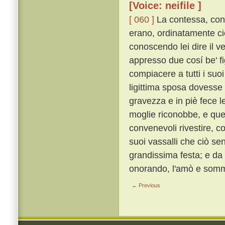
[Voice: neifile ]
[ 060 ]
La contessa, con g
erano, ordinatamente ciò
conoscendo lei dire il 
appresso due cosí be' fi
compiacere a tutti i suo
ligittima sposa dovesse 
gravezza e in piè fece l
moglie riconobbe, e quegl
convenevoli rivestire, co
suoi vassalli che ciò se
grandissima festa; e da
onorando, l'amò e som
← Previous