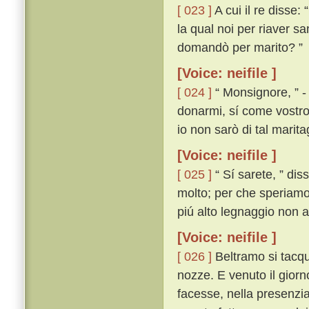
[ 023 ]
A cui il re disse
la qual noi per riaver s
domandò per marito? ”
[Voice: neifile ]
[ 024 ]
“ Monsignore, ” - 
donarmi, sí come vostro
io non sarò di tal marita
[Voice: neifile ]
[ 025 ]
“ Sí sarete, ” dis
molto; per che speriamo 
piú alto legnaggio non a
[Voice: neifile ]
[ 026 ]
Beltramo si tacque
nozze. E venuto il giorn
facesse, nella presenzi