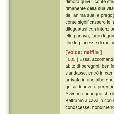
dimora quivi il conte st
rimanente della sua vita 
dell'anima sua; e pregog
conte significassero lei
dileguatasi con intenzio
ella parlava, furon lagri
che le piacesse di muta
[Voice: neifile ]
[ 035 ]
Essa, accomandat
abito di peregrini, ben f
s'andasse, entrò in camm
arrivata in uno albergh
guisa di povera peregrin
Avvenne adunque che il 
Beltramo a cavallo con 
conoscesse, nondimeno 