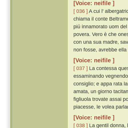
[Voice: neifile ]
[ 036 ]
A cui l' albergatri
chiama il conte Beltramo
piú innamorato uom del 
povera. Vero è che ones
con una sua madre, savi
non fosse, avrebbe ella 
[Voice: neifile ]
[ 037 ]
La contessa quest
essaminando vegnendo o
consiglio; e appa rata l
amata, un giorno tacitam
figliuola trovate assai 
piacesse, le volea parla
[Voice: neifile ]
[ 038 ]
La gentil donna, 