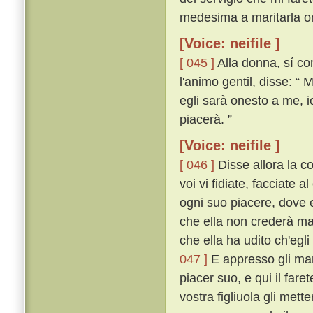
medesima a maritarla o
[Voice: neifile ]
[ 045 ]
Alla donna, sí co
l'animo gentil, disse: “
egli sarà onesto a me, io
piacerà. ”
[Voice: neifile ]
[ 046 ]
Disse allora la c
voi vi fidiate, facciate a
ogni suo piacere, dove e
che ella non crederà mai
che ella ha udito ch'egli
047 ]
E appresso gli mand
piacer suo, e qui il fa
vostra figliuola gli mett