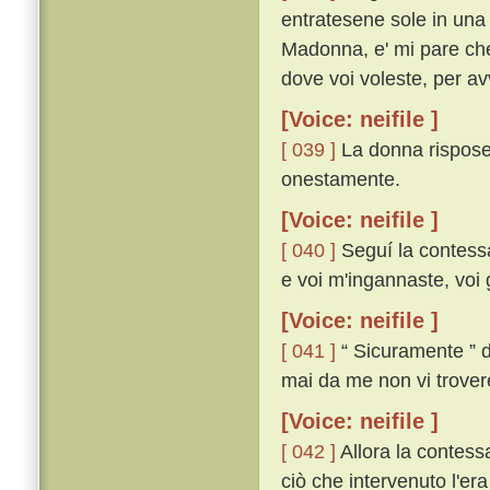
entratesene sole in una
Madonna, e' mi pare che
dove voi voleste, per av
[Voice: neifile ]
[ 039 ]
La donna rispose 
onestamente.
[Voice: neifile ]
[ 040 ]
Seguí la contessa
e voi m'ingannaste, voi gu
[Voice: neifile ]
[ 041 ]
“ Sicuramente ” di
mai da me non vi trover
[Voice: neifile ]
[ 042 ]
Allora la contess
ciò che intervenuto l'era