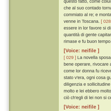
questo fatto, come colu
che al suo contado torn
commiato al re; e monta
venne in Toscana.
[ 028
essere in lor favore si d
quantità di gente capita
rimase e fu buon tempo
[Voice: neifile ]
[ 029 ]
La novella sposa,
bene operare, rivocare 
come lor donna fu ricev
stato v'era, ogni cosa 
diligenzia e sollicitudin
molto e lei ebbero molto
ciò ch'egli di lei non si 
[Voice: neifile ]