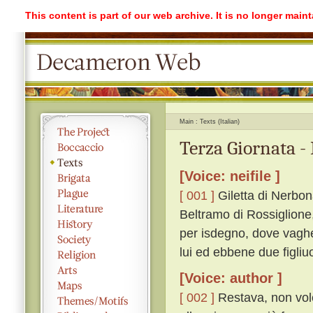
This content is part of our web archive. It is no longer mai
Main
Texts (Italian)
Terza Giornata -
[Voice: neifile ]
[ 001 ]
Giletta di Nerbon
Beltramo di Rossiglione,
per isdegno, dove vaghe
lui ed ebbene due figliuo
[Voice: author ]
[ 002 ]
Restava, non vole