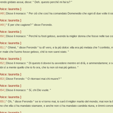
vendo gridato assai, disse: “ Deh. questo perché mi fai tu? ”
Voice: lauretta ]
048 ]
Disse il monaco: “ Per ciò che cosí ha comandato Domenedio che ogni dí due volte ti sia 
Voice: lauretta ]
049 ]
“ E per che cagione? ” disse Ferondo.
Voice: lauretta ]
050 ]
Disse il monaco: “ Perché tu fosti geloso, avendo la miglior donna che fosse nelle tue co
Voice: lauretta ]
051 ]
“ Ohimè, ” disse Ferondo “ tu di' vero, e la piú dolce: ella era piú melata che 'l confe
er male che l'uomo fosse geloso, ché io non sarei stato. ”
Voice: lauretta ]
052 ]
Disse il monaco: “ Di questo ti dovevi tu avvedere mentre eri di là, e ammendartene; e se 
bbi sí a mente quello che io fo ora, che tu non sii mai piú geloso. ”
Voice: lauretta ]
053 ]
Disse Ferondo: “ O ritornavi mai chi muore? ”
Voice: lauretta ]
054 ]
Disse il monaco: “ Sí, chi Dio vuole. ”
Voice: lauretta ]
055 ]
“ Oh, ” disse Ferondo “ se io vi torno mai, io sarò il miglior marito del mondo; mai non la b
ino che ella ci ha mandato stamane, e anche non ci ha mandato candela niuna, e èmmi conven
Voice: lauretta ]