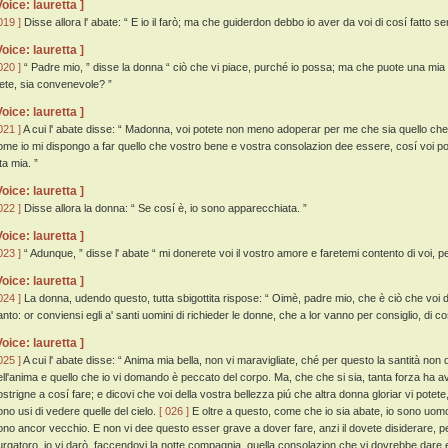
Voice: lauretta ]
019 ]
Disse allora l' abate: “ E io il farò; ma che guiderdon debbo io aver da voi di cosí fatto se
Voice: lauretta ]
020 ]
“ Padre mio, ” disse la donna “ ciò che vi piace, purché io possa; ma che puote una mia
iete, sia convenevole? ”
Voice: lauretta ]
021 ]
A cui l' abate disse: “ Madonna, voi potete non meno adoperar per me che sia quello che i
ome io mi dispongo a far quello che vostro bene e vostra consolazion dee essere, cosí voi pot
ta mia. ”
Voice: lauretta ]
022 ]
Disse allora la donna: “ Se cosí è, io sono apparecchiata. ”
Voice: lauretta ]
023 ]
“ Adunque, ” disse l' abate “ mi donerete voi il vostro amore e faretemi contento di voi, p
Voice: lauretta ]
024 ]
La donna, udendo questo, tutta sbigottita rispose: “ Oimè, padre mio, che è ciò che voi
anto: or conviensi egli a' santi uomini di richieder le donne, che a lor vanno per consiglio, di co
Voice: lauretta ]
025 ]
A cui l' abate disse: “ Anima mia bella, non vi maravigliate, ché per questo la santità non
ell'anima e quello che io vi domando è peccato del corpo. Ma, che che si sia, tanta forza ha 
ostrigne a cosí fare; e dicovi che voi della vostra bellezza piú che altra donna gloriar vi potet
ono usi di vedere quelle del cielo.
[ 026 ]
E oltre a questo, come che io sia abate, io sono uomo 
ono ancor vecchio. E non vi dee questo esser grave a dover fare, anzi il dovete disiderare, p
urgatoro, io vi darò, faccendovi la notte compagnia, quella consolazion che vi dovrebbe dare 