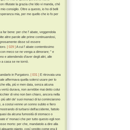
n rifiutate la grazia che Idio vi manda, ché
io consiglio. Oltre a questo, io ho di belli
ce speranza mia, per me quello che io fo per
a far bene: per che l' abate, veggendola
te altre parole alle prime continuandosi,
gognosamente disse sé essere
toro.
[ 029 ]
A cui l' abate contentissimo
ua con meco se ne venga a dimorare; ” e
o e attendendo d'aver degli altri, alle
o a casa se ne tornò.
 mandarlo in Purgatoro.
[ 031 ]
E ritrovata una
quale affermava quella solersi usare per lo
che ella, piú e men data, senza alcuna
a vertú durava, non avrebbe mai detto colui
bicchier di vino non ben chiaro, ancora nella
iú altri de' suoi monaci di lui cominciarono
e, a costui venne un sonno subito e fiero
mostrando di turbarsi dell'accidente, fattolo
e, quasi da alcuna fumosità di stomaco o
abate e' monaci che per tutto questo egli non
 fosse morto: per che, mandatolo a dire alla
i alquanto pianto, cosí vestito come era il