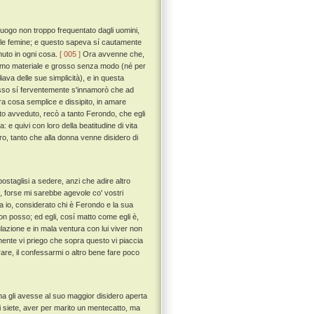
uogo non troppo frequentato dagli uomini,
delle femine; e questo sapeva sí cautamente
nuto in ogni cosa.
[ 005 ]
Ora avvenne che,
uomo materiale e grosso senza modo (né per
iava delle sue simplicità), e in questa
esso sí ferventemente s'innamorò che ad
 cosa semplice e dissipito, in amare
o avveduto, recò a tanto Ferondo, che egli
 e quivi con loro della beatitudine di vita
o, tanto che alla donna venne disidero di
ostaglisi a sedere, anzi che adire altro
 forse mi sarebbe agevole co' vostri
 io, considerato chi è Ferondo e la sua
non posso; ed egli, cosí matto come egli è,
ulazione e in mala ventura con lui viver non
ente vi priego che sopra questo vi piaccia
are, il confessarmi o altro bene fare poco
na gli avesse al suo maggior disidero aperta
oi siete, aver per marito un mentecatto, ma