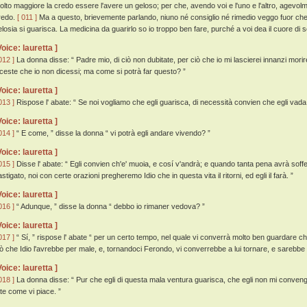
olto maggiore la credo essere l'avere un geloso; per che, avendo voi e l'uno e l'altro, agevolme
redo.
[ 011 ]
Ma a questo, brievemente parlando, niuno né consiglio né rimedio veggo fuor che 
elosia si guarisca. La medicina da guarirlo so io troppo ben fare, purché a voi dea il cuore di s
Voice: lauretta ]
012 ]
La donna disse: “ Padre mio, di ciò non dubitate, per ciò che io mi lascierei innanzi morir
iceste che io non dicessi; ma come si potrà far questo? ”
Voice: lauretta ]
013 ]
Rispose l' abate: “ Se noi vogliamo che egli guarisca, di necessità convien che egli vada 
Voice: lauretta ]
014 ]
“ E come, ” disse la donna “ vi potrà egli andare vivendo? ”
Voice: lauretta ]
015 ]
Disse l' abate: “ Egli convien ch'e' muoia, e cosí v'andrà; e quando tanta pena avrà soffe
stigato, noi con certe orazioni pregheremo Idio che in questa vita il ritorni, ed egli il farà. ”
Voice: lauretta ]
016 ]
“ Adunque, ” disse la donna “ debbo io rimaner vedova? ”
Voice: lauretta ]
017 ]
“ Sí, ” rispose l' abate “ per un certo tempo, nel quale vi converrà molto ben guardare che 
iò che Idio l'avrebbe per male, e, tornandoci Ferondo, vi converrebbe a lui tornare, e sarebbe
Voice: lauretta ]
018 ]
La donna disse: “ Pur che egli di questa mala ventura guarisca, che egli non mi conveng
ate come vi piace. ”