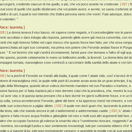
'accorgerà, credendo ciascun di me quello, e piú, che voi poco avante ne credevate.
[ 027 ]
No
ssai sono di quelle che quello disiderano che voi potete avere, e avrete, se savia crederete al m
ioielli e di cari, li quali io non intendo che d'altra persona sieno che vostri. Fate adunque, dol
i volentieri. ”
Voice: lauretta ]
028 ]
La donna teneva il viso basso, né sapeva come negarlo, e il concedergliele non le parev
verlo ascoltato e dare indugio alla risposta, parendo gliele avere già mezza convertita, con mol
vanti che egli ristesse l'ebbe nel capo messo che questo fosse ben fatto; per che essa ver
pparecchiata ad ogni suo comando, ma prima non potere che Ferondo andato fosse in Purga
isse: “ E noi faremo che egli v'andrà incontanente; farete pure che domane o l'altro dí egli q
etto questo, postole celatamente in mano un bellissimo anello, la licenziò. La donna lieta del don
ompagne tornata, maravigliose cose cominciò a raccontare della santità dello abate e con lor
Voice: lauretta ]
030 ]
Ivi a pochi dí Ferondo se n'andò alla badia, il quale come l' abate vide, cosí s'avvisò di
olvere di maravigliosa virtú, la quale nelle parti di Levante avuta avea da un gran principe, il 
eglio della Montagna, quando alcun voleva dormendo mandare nel suo Paradiso o trarlone, e 
esione faceva per sí fatta maniera piú e men dormire colui che la prendeva, che, mentre la su
n sé aver vita; e di questa tanta presane che a fare dormir tre giorni sufficiente fosse, e in un 
ua cella, senza avvedersene Ferondo, gliele diè bere: e lui appresso menò nel chiostro, e con p
 delle sue sciocchezze a pigliar diletto.
[ 032 ]
Il quale non durò guari che, lavorando la polver
ella testa, tale che stando ancora in piè s'addormentò e addormentato cadde.
[ 033 ]
L' abate 
cignere e fatta recare acqua fredda e gittargliele nel viso e molti suoi altri argomenti fatti far
'altro che occupato l'avesse gli volesse la smarrita vita e 'l sentimento rivocare, veggendo l' 
i risentiva, toccandogli il polso e niun sentimento trovandogli, tutti per constante ebbero ch'e'
oglie e a' parenti di lui, tutti quivi prestamente vennero; e avendolo la moglie con le sue parent