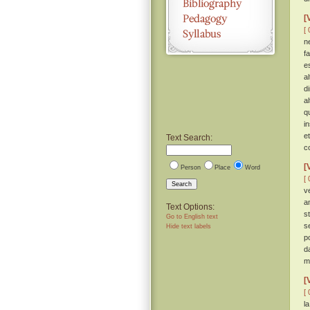
[
[ 
n
f
e
a
d
a
q
i
e
Text Search:
c
[
Person
Place
Word
[ 
Search
v
a
Text Options:
s
Go to English text
s
Hide text labels
p
d
m
[
[ 
l