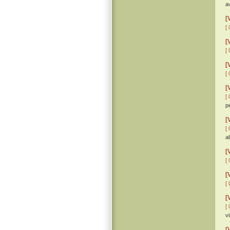
a
[
[ 
[
[ 
[
[ 
[
[ 
p
[
[ 
a
[
[ 
[
[ 
[
[ 
v
[