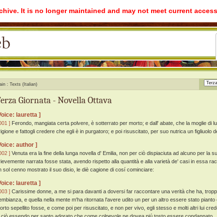
rchive. It is no longer maintained and may not meet current access
ain
Texts (Italian)
erza Giornata - Novella Ottava
Voice: lauretta ]
001 ]
Ferondo, mangiata certa polvere, è sotterrato per morto; e dall' abate, che la moglie di lui
igione e fattogli credere che egli è in purgatoro; e poi risuscitato, per suo nutrica un figliuolo d
Voice: author ]
002 ]
Venuta era la fine della lunga novella d' Emilia, non per ciò dispiaciuta ad alcuno per la 
rievemente narrata fosse stata, avendo rispetto alla quantità e alla varietà de' casi in essa rac
n sol cenno mostrato il suo disio, le diè cagione di cosí cominciare:
Voice: lauretta ]
003 ]
Carissime donne, a me si para davanti a doversi far raccontare una verità che ha, troppo
embianza, e quella nella mente m'ha ritornata l'avere udito un per un altro essere stato piant
orto sepellito fosse, e come poi per risuscitato, e non per vivo, egli stesso e molti altri lui cr
i ciò essendo per santo adorato che come colpevole ne dovea piú tosto essere condannato.