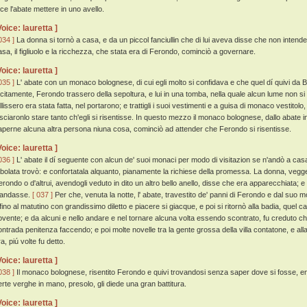
ece l'abate mettere in uno avello.
Voice: lauretta ]
034 ]
La donna si tornò a casa, e da un piccol fanciullin che di lui aveva disse che non intende
asa, il figliuolo e la ricchezza, che stata era di Ferondo, cominciò a governare.
Voice: lauretta ]
035 ]
L' abate con un monaco bolognese, di cui egli molto si confidava e che quel dí quivi da B
acitamente, Ferondo trassero della sepoltura, e lui in una tomba, nella quale alcun lume non s
llissero era stata fatta, nel portarono; e trattigli i suoi vestimenti e a guisa di monaco vestitolo
asciaronlo stare tanto ch'egli si risentisse. In questo mezzo il monaco bolognese, dallo abate 
aperne alcuna altra persona niuna cosa, cominciò ad attender che Ferondo si risentisse.
Voice: lauretta ]
036 ]
L' abate il dí seguente con alcun de' suoi monaci per modo di visitazion se n'andò a casa 
ribolata trovò: e confortatala alquanto, pianamente la richiese della promessa. La donna, vegg
erondo o d'altrui, avendogli veduto in dito un altro bello anello, disse che era apparecchiata;
'andasse.
[ 037 ]
Per che, venuta la notte, l' abate, travestito de' panni di Ferondo e dal su
nfino al matutino con grandissimo diletto e piacere si giacque, e poi si ritornò alla badia, quel
ovente; e da alcuni e nello andare e nel tornare alcuna volta essendo scontrato, fu creduto 
ontrada penitenza faccendo; e poi molte novelle tra la gente grossa della villa contatone, e a
a, piú volte fu detto.
Voice: lauretta ]
038 ]
Il monaco bolognese, risentito Ferondo e quivi trovandosi senza saper dove si fosse, en
erte verghe in mano, presolo, gli diede una gran battitura.
Voice: lauretta ]