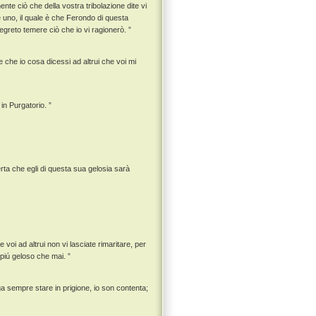
nte ciò che della vostra tribolazione dite vi
uno, il quale è che Ferondo di questa
egreto temere ciò che io vi ragionerò. ”
e che io cosa dicessi ad altrui che voi mi
in Purgatorio. ”
rta che egli di questa sua gelosia sarà
voi ad altrui non vi lasciate rimaritare, per
 piú geloso che mai. ”
a sempre stare in prigione, io son contenta;