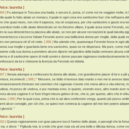
Voice: lauretta ]
004 ]
Fu adunque in Toscana una badia, e ancora è, posta, sí come noi ne veggiam molte, in l
ella quale fu fatto abate un monaco, il quale in ogni cosa era santissimo fuor che nell'opera 
are che quasi niuno, non che il sapesse, ma né suspicava, per che santissimo e giusto era te
ssendosi molto collo abate dimesticato un ricchissimo villano, il quale avea nome Ferondo, 
ltro la sua dimestichezza piaceva allo abate, se non per alcune recreazioni le quali talvolta pigl
imestichezza s'accorse l'abate Ferondo avere una bellissima donna per moglie, della quale 
ltro non pensava né dí né notte.
[ 006 ]
Ma udendo che, quantunque Ferondo fosse in ogni altra
uesta sua moglie e guardarla bene era savissimo, quasi se ne disperava. Ma pure, come molt
nsieme colla sua donna a prendere alcuno diporto nel giardino della badia venivano alcuna volta:
tterna e di santissime opere di molti uomini e donne passate ragionava modestissimamente lor
onfessarsi da lui e chiesene la licenzia da Ferondo ed ebbela.
Voice: lauretta ]
007 ]
Venuta adunque a confessarsi la donna allo abate, con grandissimo piacer di lui e a piè p
enisse, incominciò:
[ 008 ]
“ Messere, se Iddio m'avesse dato marito o non me lo avesse dato,
mmaestramenti d'entrare nel cammino che ragionato n'avete che mena altrui a vita etterna; ma
tultizia, mi posso dir vedova, e pur maritata sono, in quanto, vivendo esso, altro marito aver 
enza alcuna cagione è sí fuori d'ogni misura geloso di me, che io, per questo, altro che in trib
osso.
[ 009 ]
Per la qual cosa, prima che io ad altra confession venga, quanto piú posso umilm
armi alcun consiglio, per ciò che, se quinci non comincia la cagione del mio ben potere adoper
i gioverà. ”
Voice: lauretta ]
010 ]
Questo ragionamento con gran piacere toccò l'animo dello abate, e parvegli che la fortu
a via, e disse: “ Figliuola mia, io credo che gran noia sia ad una bella e dilicata donna, come v