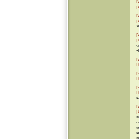
[
[ 
[
[ 
s
[
[ 
c
vi
[
[ 
[
[ 
[
[ 
s
[
[ 
n
c
s
s
p