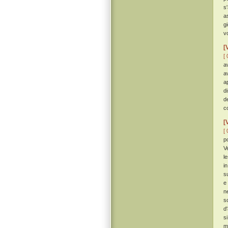
s
a
g
vo
[
[ 
a
a
a
d
d
c
[
[ 
p
V
l
i
s
e
n
s
d
s
m