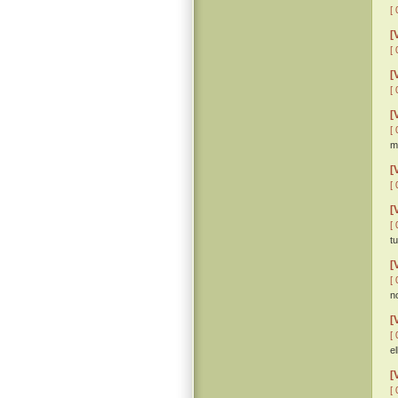
[ 
[
[ 
[
[ 
[
[ 
m
[
[ 
[
[ 
t
[
[ 
n
[
[ 
el
[
[ 