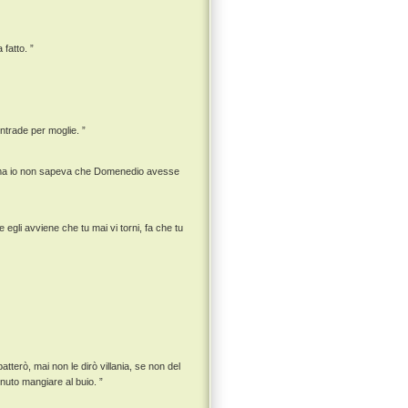
fatto. ”
ntrade per moglie. ”
tto, ma io non sapeva che Domenedio avesse
egli avviene che tu mai vi torni, fa che tu
atterò, mai non le dirò villania, se non del
uto mangiare al buio. ”