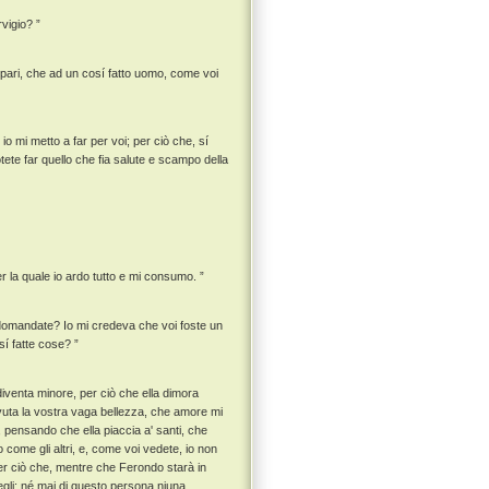
rvigio? ”
 pari, che ad un cosí fatto uomo, come voi
o mi metto a far per voi; per ciò che, sí
ete far quello che fia salute e scampo della
er la quale io ardo tutto e mi consumo. ”
 domandate? Io mi credeva che voi foste un
sí fatte cose? ”
 diventa minore, per ciò che ella dimora
avuta la vostra vaga bellezza, che amore mi
e, pensando che ella piaccia a' santi, che
come gli altri, e, come voi vedete, io non
er ciò che, mentre che Ferondo starà in
egli; né mai di questo persona niuna