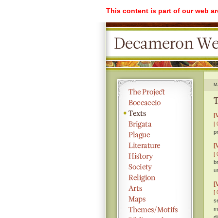
This content is part of our web a
M
T
[
[ 
pr
[
[ 
b
u
[
[ 
s
m
d