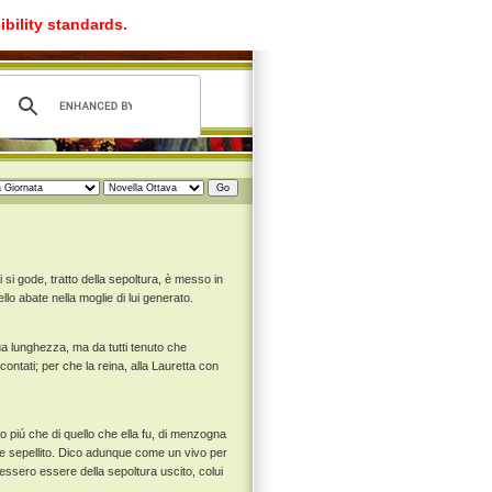
ibility standards.
 si gode, tratto della sepoltura, è messo in
ello abate nella moglie di lui generato.
sua lunghezza, ma da tutti tenuto che
contati; per che la reina, alla Lauretta con
 piú che di quello che ella fu, di menzogna
o e sepellito. Dico adunque come un vivo per
edessero essere della sepoltura uscito, colui