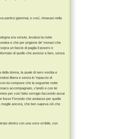
va partirsi giammai; e cosí, rimasasi nella
ologna era venuto, levatosi la notte
i vedea e che per prigione de' monaci che
, sopra un fascio di paglia il posero e
informato di quello che avesse a fare, senza
della donna, la quale di nero vestita e
endosi libera e senza lo 'mpaccio di
 e con lui compose che la seguente notte
o monaco accompagnato, v'andò e con lei
 camino per cosí fatto servigio faccendo assai
che fosse Ferondo che andasse per quella
lla moglie ancora, che ben sapeva ciò che
trato dentro con una voce orribile, con