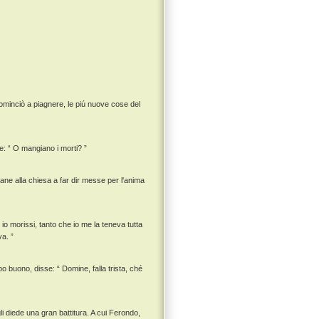
cominciò a piagnere, le piú nuove cose del
: “ O mangiano i morti? ”
ane alla chiesa a far dir messe per l'anima
io morissi, tanto che io me la teneva tutta
a. ”
o buono, disse: “ Domine, falla trista, ché
 diede una gran battitura. A cui Ferondo,