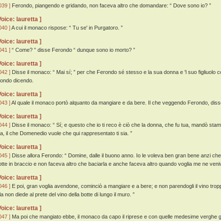
039 ]
Ferondo, piangendo e gridando, non faceva altro che domandare: “ Dove sono io? ”
Voice: lauretta ]
040 ]
A cui il monaco rispose: “ Tu se' in Purgatoro. ”
Voice: lauretta ]
041 ]
“ Come? ” disse Ferondo “ dunque sono io morto? ”
Voice: lauretta ]
042 ]
Disse il monaco: “ Mai sí; ” per che Ferondo sé stesso e la sua donna e 'l suo figliuolo 
ondo dicendo.
Voice: lauretta ]
043 ]
Al quale il monaco portò alquanto da mangiare e da bere. Il che veggendo Ferondo, disse
Voice: lauretta ]
044 ]
Disse il monaco: “ Sí; e questo che io ti reco è ciò che la donna, che fu tua, mandò stam
ua, il che Domenedio vuole che qui rappresentato ti sia. ”
Voice: lauretta ]
045 ]
Disse allora Ferondo: “ Domine, dalle il buono anno. Io le voleva ben gran bene anzi che 
otte in braccio e non faceva altro che baciarla e anche faceva altro quando voglia me ne veniv
Voice: lauretta ]
046 ]
E poi, gran voglia avendone, cominciò a mangiare e a bere; e non parendogli il vino tropp
la non diede al prete del vino della botte di lungo il muro. ”
Voice: lauretta ]
047 ]
Ma poi che mangiato ebbe, il monaco da capo il riprese e con quelle medesime verghe gli