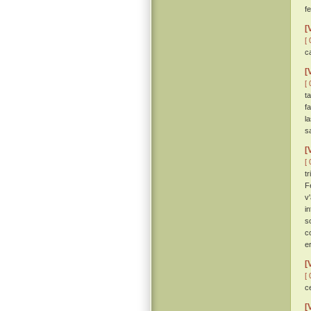
f
[
[ 
c
[
[ 
t
fa
l
s
[
[ 
t
F
v
i
s
c
er
[
[ 
c
[