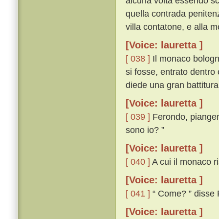
alcuna volta essendo sc
quella contrada penitenz
villa contatone, e alla 
[Voice: lauretta ]
[ 038 ]
Il monaco bologne
si fosse, entrato dentro
diede una gran battitura
[Voice: lauretta ]
[ 039 ]
Ferondo, piangen
sono io? ”
[Voice: lauretta ]
[ 040 ]
A cui il monaco ri
[Voice: lauretta ]
[ 041 ]
“ Come? ” disse 
[Voice: lauretta ]