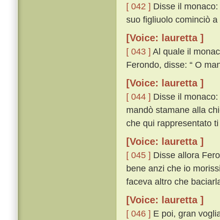
[ 042 ]
Disse il monaco: 
suo figliuolo cominciò 
[Voice: lauretta ]
[ 043 ]
Al quale il monac
Ferondo, disse: “ O man
[Voice: lauretta ]
[ 044 ]
Disse il monaco: “
mandò stamane alla chie
che qui rappresentato ti 
[Voice: lauretta ]
[ 045 ]
Disse allora Fero
bene anzi che io morissi
faceva altro che baciar
[Voice: lauretta ]
[ 046 ]
E poi, gran vogli