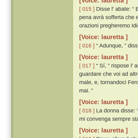
[Voice: lauretta ]
[ 015 ]
Disse l' abate: “ 
pena avrà sofferta che e
orazioni pregheremo Idio c
[Voice: lauretta ]
[ 016 ]
“ Adunque, ” diss
[Voice: lauretta ]
[ 017 ]
“ Sí, ” rispose l'
guardare che voi ad altru
male, e, tornandoci Fer
mai. ”
[Voice: lauretta ]
[ 018 ]
La donna disse: “
mi convenga sempre stare
[Voice: lauretta ]