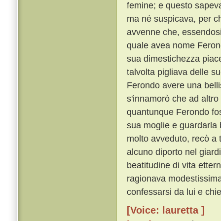
femine; e questo sapeva
ma né suspicava, per ch
avvenne che, essendosi m
quale avea nome Ferond
sua dimestichezza piace
talvolta pigliava delle s
Ferondo avere una belli
s'innamorò che ad altro
quantunque Ferondo foss
sua moglie e guardarla
molto avveduto, recò a 
alcuno diporto nel giard
beatitudine di vita ette
ragionava modestissimam
confessarsi da lui e chi
[Voice: lauretta ]