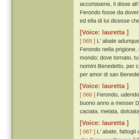
accortasene, il disse a
Ferondo fosse da dovere 
ed ella di lui dicesse ch
[Voice: lauretta ]
[ 065 ]
L' abate adunque 
Ferondo nella prigione, e
mondo; dove tornato, tu a
nomini Benedetto, per ci
per amor di san Benedett
[Voice: lauretta ]
[ 066 ]
Ferondo, udendo qu
buono anno a messer Do
caciata, melata, dolciata
[Voice: lauretta ]
[ 067 ]
L' abate, fattogli