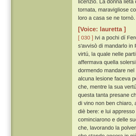
licenziò. La donna lieta
tornata, maravigliose co
loro a casa se ne tornò.
[Voice: lauretta ]
[ 030 ]
Ivi a pochi dí Fer
s'avvisò di mandarlo in
virtú, la quale nelle par
affermava quella solers
dormendo mandare nel su
alcuna lesione faceva p
che, mentre la sua vertú
questa tanta presane che
di vino non ben chiaro,
diè bere: e lui appresso 
cominciarono e delle sue
che, lavorando la polver
che stando ancora in p