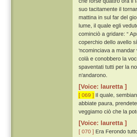
che forse quattro ora il
suo tacitamente il torna
mattina in sul far del gi
lume, il quale egli vedu
cominciò a gridare: “ Apr
coperchio dello avello s
'ncominciava a mandar v
colà e conobbero la voce
spaventati tutti per la n
n'andarono.
[Voice: lauretta ]
[ 069 ]
Il quale, sembiant
abbiate paura, prendete
veggiamo ciò che la pote
[Voice: lauretta ]
[ 070 ]
Era Ferondo tutto