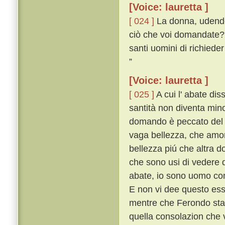
[Voice: lauretta ]
[ 024 ]
La donna, udendo 
ciò che voi domandate? I
santi uomini di richieder
”
[Voice: lauretta ]
[ 025 ]
A cui l' abate dis
santità non diventa mino
domando è peccato del c
vaga bellezza, che amore
bellezza piú che altra d
che sono usi di vedere q
abate, io sono uomo com
E non vi dee questo esse
mentre che Ferondo star
quella consolazion che 