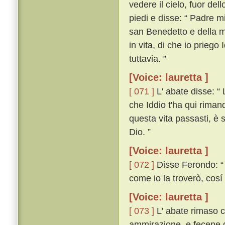
vedere il cielo, fuor dell
piedi e disse: “ Padre m
san Benedetto e della m
in vita, di che io priego
tuttavia. ”
[Voice: lauretta ]
[ 071 ]
L' abate disse: “ 
che Iddio t'ha qui riman
questa vita passasti, è s
Dio. ”
[Voice: lauretta ]
[ 072 ]
Disse Ferondo: “ 
come io la troverò, cosí 
[Voice: lauretta ]
[ 073 ]
L' abate rimaso c
ammirazione, e fecene 