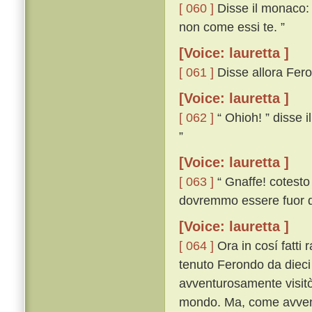
[ 060 ]
Disse il monaco: “
non come essi te. ”
[Voice: lauretta ]
[ 061 ]
Disse allora Fero
[Voice: lauretta ]
[ 062 ]
“ Ohioh! ” disse i
”
[Voice: lauretta ]
[ 063 ]
“ Gnaffe! cotesto
dovremmo essere fuor de
[Voice: lauretta ]
[ 064 ]
Ora in cosí fatti 
tenuto Ferondo da dieci 
avventurosamente visitò 
mondo. Ma, come avveng