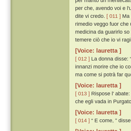
per marito un mentecatt
per che, avendo voi e l'
dite vi credo.
[ 011 ]
Ma a
rimedio veggo fuor che u
medicina da guarirlo so 
temere ciò che io vi ragi
[Voice: lauretta ]
[ 012 ]
La donna disse: “ 
innanzi morire che io co
ma come si potrà far qu
[Voice: lauretta ]
[ 013 ]
Rispose l' abate:
che egli vada in Purgator
[Voice: lauretta ]
[ 014 ]
“ E come, ” disse