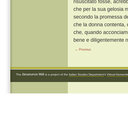
risuscitato fosse, acreb
che per la sua gelosia m
secondo la promessa dell
che la donna contenta, 
che, quando acconciament
bene e diligentemente ne
← Previous
Decameron Web
The
is a project of the
Italian Studies Department
's
Virtual Humanit