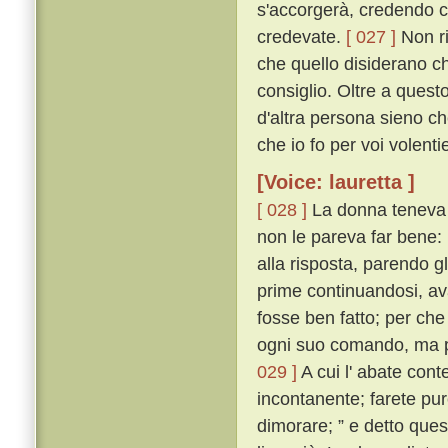
s'accorgerà, credendo c
credevate.
[ 027 ]
Non ri
che quello disiderano ch
consiglio. Oltre a questo,
d'altra persona sieno c
che io fo per voi volentie
[Voice: lauretta ]
[ 028 ]
La donna teneva i
non le pareva far bene: 
alla risposta, parendo g
prime continuandosi, av
fosse ben fatto; per c
ogni suo comando, ma p
029 ]
A cui l' abate cont
incontanente; farete pu
dimorare; ” e detto ques