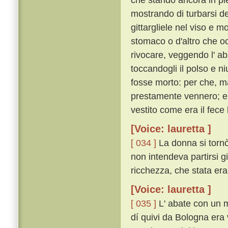
mostrando di turbarsi de
gittargliele nel viso e mo
stomaco o d'altro che oc
rivocare, veggendo l' ab
toccandogli il polso e n
fosse morto: per che, man
prestamente vennero; e 
vestito come era il fece 
[Voice: lauretta ]
[ 034 ]
La donna si tornò 
non intendeva partirsi gi
ricchezza, che stata er
[Voice: lauretta ]
[ 035 ]
L' abate con un m
dí quivi da Bologna era 