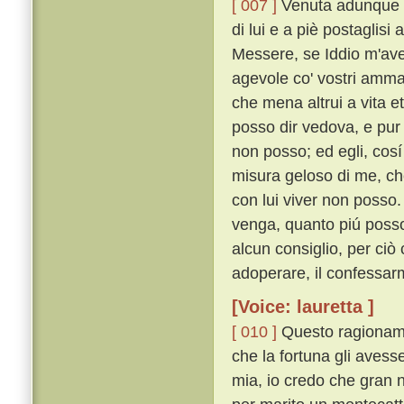
[ 007 ]
Venuta adunque a
di lui e a piè postaglisi
Messere, se Iddio m'ave
agevole co' vostri amma
che mena altrui a vita e
posso dir vedova, e pur 
non posso; ed egli, cosí
misura geloso di me, che
con lui viver non posso
venga, quanto piú posso
alcun consiglio, per ciò
adoperare, il confessarm
[Voice: lauretta ]
[ 010 ]
Questo ragionamen
che la fortuna gli avesse
mia, io credo che gran n