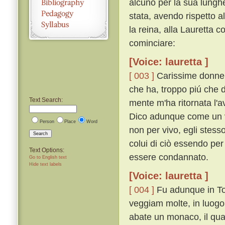
alcuno per la sua lungh
stata, avendo rispetto al
la reina, alla Lauretta c
cominciare:
[Voice: lauretta ]
[ 003 ]
Carissime donne, 
che ha, troppo piú che d
Text Search:
mente m'ha ritornata l'av
Dico adunque come un vi
Person
Place
Word
non per vivo, egli stesso
Search
colui di ciò essendo pe
Text Options:
essere condannato.
Go to English text
Hide text labels
[Voice: lauretta ]
[ 004 ]
Fu adunque in To
veggiam molte, in luogo 
abate un monaco, il qual