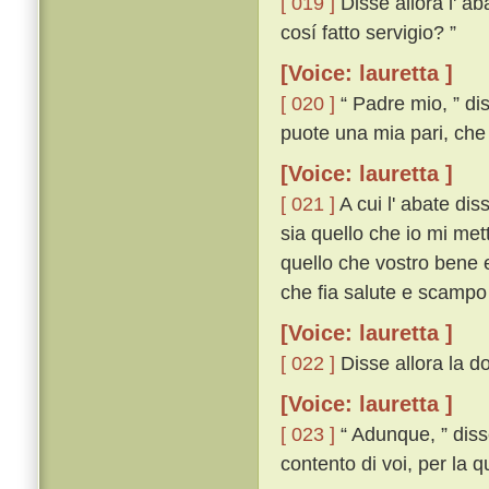
[ 019 ]
Disse allora l' ab
cosí fatto servigio? ”
[Voice: lauretta ]
[ 020 ]
“ Padre mio, ” di
puote una mia pari, che
[Voice: lauretta ]
[ 021 ]
A cui l' abate di
sia quello che io mi met
quello che vostro bene e
che fia salute e scampo 
[Voice: lauretta ]
[ 022 ]
Disse allora la d
[Voice: lauretta ]
[ 023 ]
“ Adunque, ” disse
contento di voi, per la 