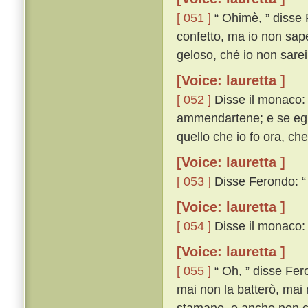
[ 051 ]
“ Ohimè, ” disse F
confetto, ma io non sa
geloso, ché io non sarei 
[Voice: lauretta ]
[ 052 ]
Disse il monaco: “
ammendartene; e se egli 
quello che io fo ora, che
[Voice: lauretta ]
[ 053 ]
Disse Ferondo: “ 
[Voice: lauretta ]
[ 054 ]
Disse il monaco: “
[Voice: lauretta ]
[ 055 ]
“ Oh, ” disse Fero
mai non la batterò, mai 
stamane, e anche non c