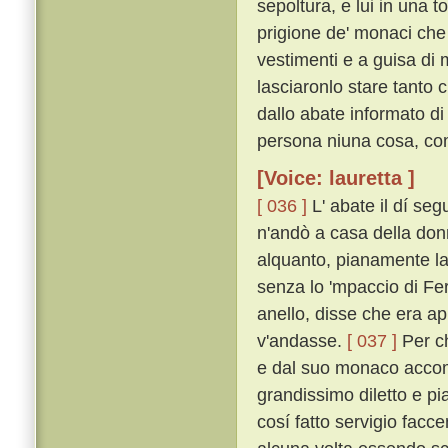
sepoltura, e lui in una 
prigione de' monaci che fa
vestimenti e a guisa di 
lasciaronlo stare tanto 
dallo abate informato d
persona niuna cosa, com
[Voice: lauretta ]
[ 036 ]
L' abate il dí se
n'andò a casa della donna
alquanto, pianamente la
senza lo 'mpaccio di Fer
anello, disse che era a
v'andasse.
[ 037 ]
Per ch
e dal suo monaco accomp
grandissimo diletto e pi
cosí fatto servigio facc