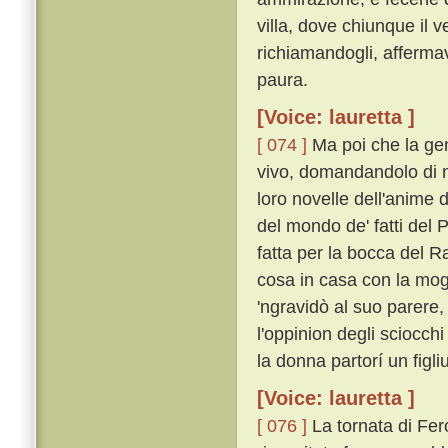
villa, dove chiunque il v
richiamandogli, affermav
paura.
[Voice: lauretta ]
[ 074 ]
Ma poi che la gent
vivo, domandandolo di mo
loro novelle dell'anime 
del mondo de' fatti del 
fatta per la bocca del R
cosa in casa con la mogl
'ngravidò al suo parer
l'oppinion degli sciocch
la donna partorí un figl
[Voice: lauretta ]
[ 076 ]
La tornata di Fe