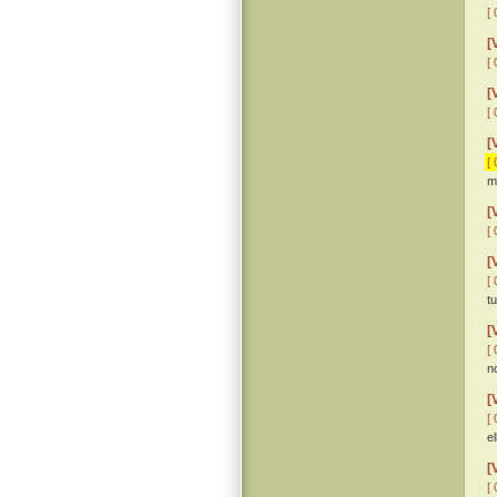
[ 
[
[ 
[
[ 
[
[ 
m
[
[ 
[
[ 
t
[
[ 
n
[
[ 
el
[
[ 