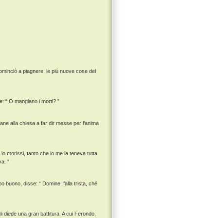
cominciò a piagnere, le piú nuove cose del
: “ O mangiano i morti? ”
ane alla chiesa a far dir messe per l'anima
io morissi, tanto che io me la teneva tutta
a. ”
o buono, disse: “ Domine, falla trista, ché
 diede una gran battitura. A cui Ferondo,