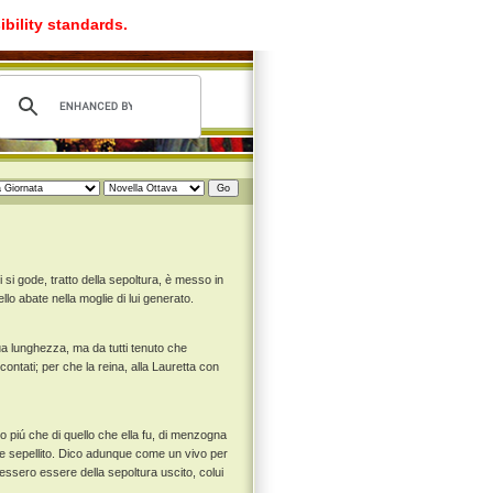
ibility standards.
 si gode, tratto della sepoltura, è messo in
ello abate nella moglie di lui generato.
sua lunghezza, ma da tutti tenuto che
contati; per che la reina, alla Lauretta con
 piú che di quello che ella fu, di menzogna
o e sepellito. Dico adunque come un vivo per
edessero essere della sepoltura uscito, colui