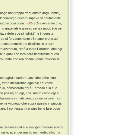
uogo non troppo frequentato dagli uomini,
delle femine; e questo sapeva sí cautamente
nuto in ogni cosa.
[ 005 ]
Ora avvenne che,
uomo materiale e grosso senza modo (né per
iava delle sue simplicità), e in questa
esso sí ferventemente s'innamorò che ad
 cosa semplice e dissipito, in amare
o avveduto, recò a tanto Ferondo, che egli
 e quivi con loro della beatitudine di vita
o, tanto che alla donna venne disidero di
ostaglisi a sedere, anzi che adire altro
 forse mi sarebbe agevole co' vostri
 io, considerato chi è Ferondo e la sua
non posso; ed egli, cosí matto come egli è,
ulazione e in mala ventura con lui viver non
ente vi priego che sopra questo vi piaccia
are, il confessarmi o altro bene fare poco
na gli avesse al suo maggior disidero aperta
oi siete, aver per marito un mentecatto, ma