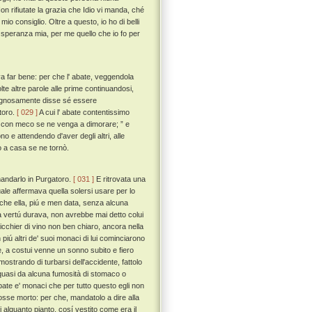
n rifiutate la grazia che Idio vi manda, ché
io consiglio. Oltre a questo, io ho di belli
ce speranza mia, per me quello che io fo per
a far bene: per che l' abate, veggendola
te altre parole alle prime continuandosi,
gognosamente disse sé essere
toro.
[ 029 ]
A cui l' abate contentissimo
ua con meco se ne venga a dimorare; ” e
o e attendendo d'aver degli altri, alle
o a casa se ne tornò.
 mandarlo in Purgatoro.
[ 031 ]
E ritrovata una
quale affermava quella solersi usare per lo
che ella, piú e men data, senza alcuna
a vertú durava, non avrebbe mai detto colui
bicchier di vino non ben chiaro, ancora nella
iú altri de' suoi monaci di lui cominciarono
e, a costui venne un sonno subito e fiero
mostrando di turbarsi dell'accidente, fattolo
e, quasi da alcuna fumosità di stomaco o
abate e' monaci che per tutto questo egli non
 fosse morto: per che, mandatolo a dire alla
i alquanto pianto, cosí vestito come era il