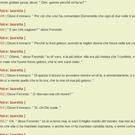
vendo gridato assai, disse: “ Deh. questo perché mi fai tu? ”
Voice: lauretta ]
048 ]
Disse il monaco: “ Per ciò che cosí ha comandato Domenedio che ogni dí due volte ti sia 
Voice: lauretta ]
049 ]
“ E per che cagione? ” disse Ferondo.
Voice: lauretta ]
050 ]
Disse il monaco: “ Perché tu fosti geloso, avendo la miglior donna che fosse nelle tue co
Voice: lauretta ]
051 ]
“ Ohimè, ” disse Ferondo “ tu di' vero, e la piú dolce: ella era piú melata che 'l confe
er male che l'uomo fosse geloso, ché io non sarei stato. ”
Voice: lauretta ]
052 ]
Disse il monaco: “ Di questo ti dovevi tu avvedere mentre eri di là, e ammendartene; e se 
bbi sí a mente quello che io fo ora, che tu non sii mai piú geloso. ”
Voice: lauretta ]
053 ]
Disse Ferondo: “ O ritornavi mai chi muore? ”
Voice: lauretta ]
054 ]
Disse il monaco: “ Sí, chi Dio vuole. ”
Voice: lauretta ]
055 ]
“ Oh, ” disse Ferondo “ se io vi torno mai, io sarò il miglior marito del mondo; mai non la b
ino che ella ci ha mandato stamane, e anche non ci ha mandato candela niuna, e èmmi conven
Voice: lauretta ]