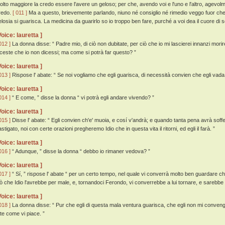
olto maggiore la credo essere l'avere un geloso; per che, avendo voi e l'uno e l'altro, agevolme
redo.
[ 011 ]
Ma a questo, brievemente parlando, niuno né consiglio né rimedio veggo fuor che 
elosia si guarisca. La medicina da guarirlo so io troppo ben fare, purché a voi dea il cuore di s
Voice: lauretta ]
012 ]
La donna disse: “ Padre mio, di ciò non dubitate, per ciò che io mi lascierei innanzi morir
iceste che io non dicessi; ma come si potrà far questo? ”
Voice: lauretta ]
013 ]
Rispose l' abate: “ Se noi vogliamo che egli guarisca, di necessità convien che egli vada 
Voice: lauretta ]
014 ]
“ E come, ” disse la donna “ vi potrà egli andare vivendo? ”
Voice: lauretta ]
015 ]
Disse l' abate: “ Egli convien ch'e' muoia, e cosí v'andrà; e quando tanta pena avrà soffe
stigato, noi con certe orazioni pregheremo Idio che in questa vita il ritorni, ed egli il farà. ”
Voice: lauretta ]
016 ]
“ Adunque, ” disse la donna “ debbo io rimaner vedova? ”
Voice: lauretta ]
017 ]
“ Sí, ” rispose l' abate “ per un certo tempo, nel quale vi converrà molto ben guardare che 
iò che Idio l'avrebbe per male, e, tornandoci Ferondo, vi converrebbe a lui tornare, e sarebbe
Voice: lauretta ]
018 ]
La donna disse: “ Pur che egli di questa mala ventura guarisca, che egli non mi conveng
ate come vi piace. ”