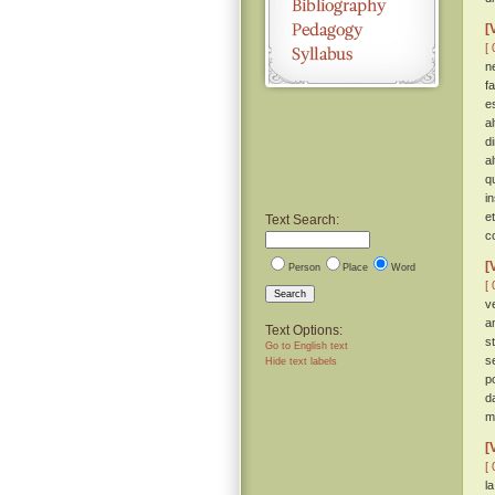
[
[ 
n
f
e
a
d
a
q
i
e
Text Search:
c
[
Person
Place
Word
[ 
Search
v
a
Text Options:
s
Go to English text
s
Hide text labels
p
d
m
[
[ 
l