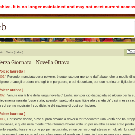
rchive. It is no longer maintained and may not meet current access
ain
Texts (Italian)
erza Giornata - Novella Ottava
Voice: lauretta ]
001 ]
Ferondo, mangiata certa polvere, è sotterrato per morto; e dall' abate, che la moglie di lui
igione e fattogli credere che egli è in purgatoro; e poi risuscitato, per suo nutrica un figliuolo d
Voice: author ]
002 ]
Venuta era la fine della lunga novella d' Emilia, non per ciò dispiaciuta ad alcuno per la 
rievemente narrata fosse stata, avendo rispetto alla quantità e alla varietà de' casi in essa rac
n sol cenno mostrato il suo disio, le diè cagione di cosí cominciare:
Voice: lauretta ]
003 ]
Carissime donne, a me si para davanti a doversi far raccontare una verità che ha, troppo
embianza, e quella nella mente m'ha ritornata l'avere udito un per un altro essere stato piant
orto sepellito fosse, e come poi per risuscitato, e non per vivo, egli stesso e molti altri lui cr
i ciò essendo per santo adorato che come colpevole ne dovea piú tosto essere condannato.