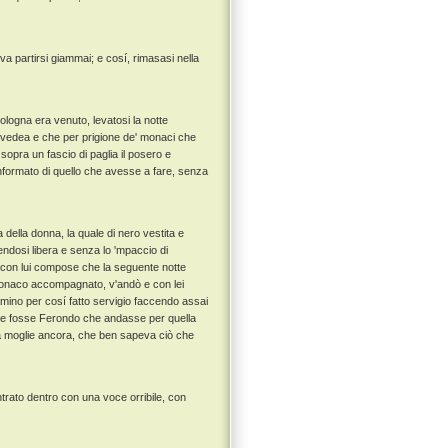
va partirsi giammai; e cosí, rimasasi nella
ologna era venuto, levatosi la notte
i vedea e che per prigione de' monaci che
, sopra un fascio di paglia il posero e
informato di quello che avesse a fare, senza
della donna, la quale di nero vestita e
endosi libera e senza lo 'mpaccio di
 e con lui compose che la seguente notte
o monaco accompagnato, v'andò e con lei
 camino per cosí fatto servigio faccendo assai
che fosse Ferondo che andasse per quella
lla moglie ancora, che ben sapeva ciò che
trato dentro con una voce orribile, con