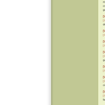
m
c
g
[
[ 
d
[
[ 
[
[ 
[
[ 
ga
[
[ 
[
[ 
c
[
[ 
f