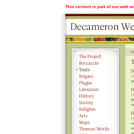
This content is part of our web a
M
T
[
[ 
pr
[
[ 
b
u
[
[ 
s
m
d