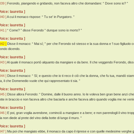
039 ]
Ferondo, piangendo e gridando, non faceva altro che domandare: “ Dove sono io? ”
Voice: lauretta ]
040 ]
A cui il monaco rispose: “ Tu se' in Purgatoro. ”
Voice: lauretta ]
041 ]
“ Come? ” disse Ferondo “ dunque sono io morto? ”
Voice: lauretta ]
042 ]
Disse il monaco: “ Mai sí; ” per che Ferondo sé stesso e la sua donna e 'l suo figliuolo 
ondo dicendo.
Voice: lauretta ]
043 ]
Al quale il monaco portò alquanto da mangiare e da bere. Il che veggendo Ferondo, disse
Voice: lauretta ]
044 ]
Disse il monaco: “ Sí; e questo che io ti reco è ciò che la donna, che fu tua, mandò stam
ua, il che Domenedio vuole che qui rappresentato ti sia. ”
Voice: lauretta ]
045 ]
Disse allora Ferondo: “ Domine, dalle il buono anno. Io le voleva ben gran bene anzi che 
otte in braccio e non faceva altro che baciarla e anche faceva altro quando voglia me ne veniv
Voice: lauretta ]
046 ]
E poi, gran voglia avendone, cominciò a mangiare e a bere; e non parendogli il vino tropp
la non diede al prete del vino della botte di lungo il muro. ”
Voice: lauretta ]
047 ]
Ma poi che mangiato ebbe, il monaco da capo il riprese e con quelle medesime verghe gli