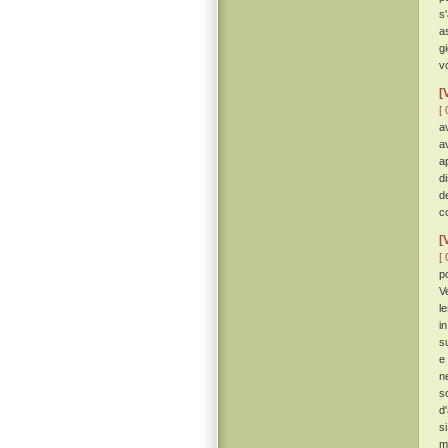
s
a
g
vo
[
[ 
a
a
a
d
d
c
[
[ 
p
V
l
i
s
e
n
s
d
s
m