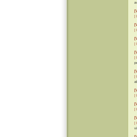
a
[
[ 
[
[ 
[
[ 
[
[ 
p
[
[ 
a
[
[ 
[
[ 
[
[ 
v
[