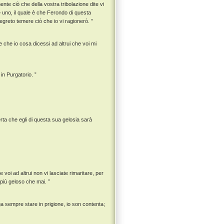
nte ciò che della vostra tribolazione dite vi
uno, il quale è che Ferondo di questa
egreto temere ciò che io vi ragionerò. ”
e che io cosa dicessi ad altrui che voi mi
in Purgatorio. ”
rta che egli di questa sua gelosia sarà
voi ad altrui non vi lasciate rimaritare, per
 piú geloso che mai. ”
a sempre stare in prigione, io son contenta;