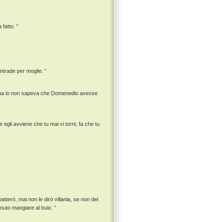
fatto. ”
ntrade per moglie. ”
tto, ma io non sapeva che Domenedio avesse
egli avviene che tu mai vi torni, fa che tu
atterò, mai non le dirò villania, se non del
uto mangiare al buio. ”