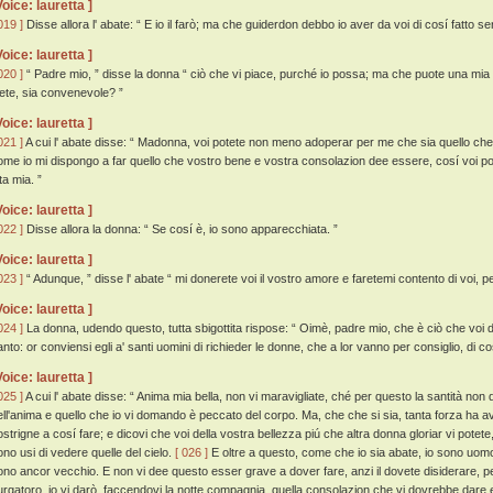
Voice: lauretta ]
019 ]
Disse allora l' abate: “ E io il farò; ma che guiderdon debbo io aver da voi di cosí fatto se
Voice: lauretta ]
020 ]
“ Padre mio, ” disse la donna “ ciò che vi piace, purché io possa; ma che puote una mia
iete, sia convenevole? ”
Voice: lauretta ]
021 ]
A cui l' abate disse: “ Madonna, voi potete non meno adoperar per me che sia quello che i
ome io mi dispongo a far quello che vostro bene e vostra consolazion dee essere, cosí voi pot
ta mia. ”
Voice: lauretta ]
022 ]
Disse allora la donna: “ Se cosí è, io sono apparecchiata. ”
Voice: lauretta ]
023 ]
“ Adunque, ” disse l' abate “ mi donerete voi il vostro amore e faretemi contento di voi, p
Voice: lauretta ]
024 ]
La donna, udendo questo, tutta sbigottita rispose: “ Oimè, padre mio, che è ciò che voi
anto: or conviensi egli a' santi uomini di richieder le donne, che a lor vanno per consiglio, di co
Voice: lauretta ]
025 ]
A cui l' abate disse: “ Anima mia bella, non vi maravigliate, ché per questo la santità non
ell'anima e quello che io vi domando è peccato del corpo. Ma, che che si sia, tanta forza ha 
ostrigne a cosí fare; e dicovi che voi della vostra bellezza piú che altra donna gloriar vi potet
ono usi di vedere quelle del cielo.
[ 026 ]
E oltre a questo, come che io sia abate, io sono uomo 
ono ancor vecchio. E non vi dee questo esser grave a dover fare, anzi il dovete disiderare, p
urgatoro, io vi darò, faccendovi la notte compagnia, quella consolazion che vi dovrebbe dare 