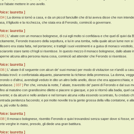
ece l'abate mettere in uno avello.
Voice: lauretta ]
034 ]
La donna si tornò a casa, e da un piccol fanciullin che di lui aveva disse che non intende
asa, il figliuolo e la ricchezza, che stata era di Ferondo, cominciò a governare.
Voice: lauretta ]
035 ]
L' abate con un monaco bolognese, di cui egli molto si confidava e che quel dí quivi da B
acitamente, Ferondo trassero della sepoltura, e lui in una tomba, nella quale alcun lume non s
llissero era stata fatta, nel portarono; e trattigli i suoi vestimenti e a guisa di monaco vestitolo
asciaronlo stare tanto ch'egli si risentisse. In questo mezzo il monaco bolognese, dallo abate 
aperne alcuna altra persona niuna cosa, cominciò ad attender che Ferondo si risentisse.
Voice: lauretta ]
036 ]
L' abate il dí seguente con alcun de' suoi monaci per modo di visitazion se n'andò a casa 
ribolata trovò: e confortatala alquanto, pianamente la richiese della promessa. La donna, vegg
erondo o d'altrui, avendogli veduto in dito un altro bello anello, disse che era apparecchiata;
'andasse.
[ 037 ]
Per che, venuta la notte, l' abate, travestito de' panni di Ferondo e dal su
nfino al matutino con grandissimo diletto e piacere si giacque, e poi si ritornò alla badia, quel
ovente; e da alcuni e nello andare e nel tornare alcuna volta essendo scontrato, fu creduto 
ontrada penitenza faccendo; e poi molte novelle tra la gente grossa della villa contatone, e a
a, piú volte fu detto.
Voice: lauretta ]
038 ]
Il monaco bolognese, risentito Ferondo e quivi trovandosi senza saper dove si fosse, en
erte verghe in mano, presolo, gli diede una gran battitura.
Voice: lauretta ]