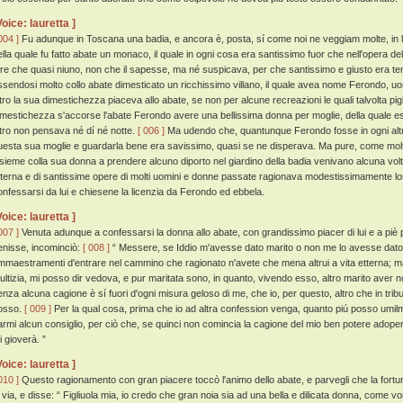
Voice: lauretta ]
004 ]
Fu adunque in Toscana una badia, e ancora è, posta, sí come noi ne veggiam molte, in l
ella quale fu fatto abate un monaco, il quale in ogni cosa era santissimo fuor che nell'opera 
are che quasi niuno, non che il sapesse, ma né suspicava, per che santissimo e giusto era te
ssendosi molto collo abate dimesticato un ricchissimo villano, il quale avea nome Ferondo, 
ltro la sua dimestichezza piaceva allo abate, se non per alcune recreazioni le quali talvolta pigl
imestichezza s'accorse l'abate Ferondo avere una bellissima donna per moglie, della quale 
ltro non pensava né dí né notte.
[ 006 ]
Ma udendo che, quantunque Ferondo fosse in ogni altra
uesta sua moglie e guardarla bene era savissimo, quasi se ne disperava. Ma pure, come molt
nsieme colla sua donna a prendere alcuno diporto nel giardino della badia venivano alcuna volta:
tterna e di santissime opere di molti uomini e donne passate ragionava modestissimamente lor
onfessarsi da lui e chiesene la licenzia da Ferondo ed ebbela.
Voice: lauretta ]
007 ]
Venuta adunque a confessarsi la donna allo abate, con grandissimo piacer di lui e a piè p
enisse, incominciò:
[ 008 ]
“ Messere, se Iddio m'avesse dato marito o non me lo avesse dato,
mmaestramenti d'entrare nel cammino che ragionato n'avete che mena altrui a vita etterna; ma
tultizia, mi posso dir vedova, e pur maritata sono, in quanto, vivendo esso, altro marito aver 
enza alcuna cagione è sí fuori d'ogni misura geloso di me, che io, per questo, altro che in trib
osso.
[ 009 ]
Per la qual cosa, prima che io ad altra confession venga, quanto piú posso umilm
armi alcun consiglio, per ciò che, se quinci non comincia la cagione del mio ben potere adoper
i gioverà. ”
Voice: lauretta ]
010 ]
Questo ragionamento con gran piacere toccò l'animo dello abate, e parvegli che la fortu
a via, e disse: “ Figliuola mia, io credo che gran noia sia ad una bella e dilicata donna, come v