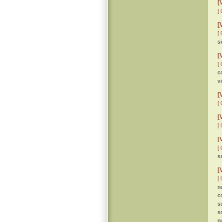
[
[ 
[
[ 
s
[
[ 
c
vi
[
[ 
[
[ 
[
[ 
s
[
[ 
n
c
s
s
p