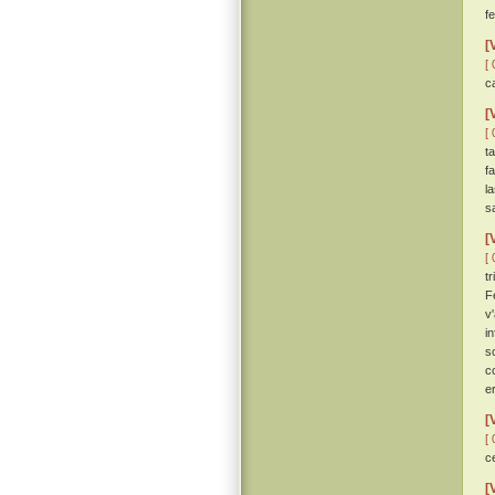
f
[
[ 
c
[
[ 
t
fa
l
s
[
[ 
t
F
v
i
s
c
er
[
[ 
c
[