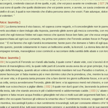
'accorgerà, credendo ciascun di me quello, e piú, che voi poco avante ne credevate.
[ 027 ]
No
ssai sono di quelle che quello disiderano che voi potete avere, e avrete, se savia crederete al m
ioielli e di cari, li quali io non intendo che d'altra persona sieno che vostri. Fate adunque, dol
i volentieri. ”
Voice: lauretta ]
028 ]
La donna teneva il viso basso, né sapeva come negarlo, e il concedergliele non le parev
verlo ascoltato e dare indugio alla risposta, parendo gliele avere già mezza convertita, con mol
vanti che egli ristesse l'ebbe nel capo messo che questo fosse ben fatto; per che essa ver
pparecchiata ad ogni suo comando, ma prima non potere che Ferondo andato fosse in Purga
isse: “ E noi faremo che egli v'andrà incontanente; farete pure che domane o l'altro dí egli q
etto questo, postole celatamente in mano un bellissimo anello, la licenziò. La donna lieta del don
ompagne tornata, maravigliose cose cominciò a raccontare della santità dello abate e con lor
Voice: lauretta ]
030 ]
Ivi a pochi dí Ferondo se n'andò alla badia, il quale come l' abate vide, cosí s'avvisò di
olvere di maravigliosa virtú, la quale nelle parti di Levante avuta avea da un gran principe, il 
eglio della Montagna, quando alcun voleva dormendo mandare nel suo Paradiso o trarlone, e 
esione faceva per sí fatta maniera piú e men dormire colui che la prendeva, che, mentre la su
n sé aver vita; e di questa tanta presane che a fare dormir tre giorni sufficiente fosse, e in un 
ua cella, senza avvedersene Ferondo, gliele diè bere: e lui appresso menò nel chiostro, e con p
 delle sue sciocchezze a pigliar diletto.
[ 032 ]
Il quale non durò guari che, lavorando la polver
ella testa, tale che stando ancora in piè s'addormentò e addormentato cadde.
[ 033 ]
L' abate 
cignere e fatta recare acqua fredda e gittargliele nel viso e molti suoi altri argomenti fatti far
'altro che occupato l'avesse gli volesse la smarrita vita e 'l sentimento rivocare, veggendo l' 
i risentiva, toccandogli il polso e niun sentimento trovandogli, tutti per constante ebbero ch'e'
oglie e a' parenti di lui, tutti quivi prestamente vennero; e avendolo la moglie con le sue parent