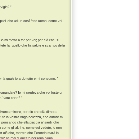
rvigio? ”
 pari, che ad un cosí fatto uomo, come voi
o mi metto a far per voi; per ciò che, sí
ete far quello che fia salute e scampo della
er la quale io ardo tutto e mi consumo. ”
 domandate? Io mi credeva che voi foste un
sí fatte cose? ”
 diventa minore, per ciò che ella dimora
avuta la vostra vaga bellezza, che amore mi
e, pensando che ella piaccia a' santi, che
come gli altri, e, come voi vedete, io non
er ciò che, mentre che Ferondo starà in
egli; né mai di questo persona niuna