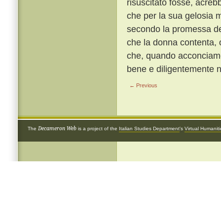
risuscitato fosse, acreb
che per la sua gelosia m
secondo la promessa dell
che la donna contenta, 
che, quando acconciament
bene e diligentemente ne
← Previous
Decameron Web
The
is a project of the
Italian Studies Department
's
Virtual Humanit