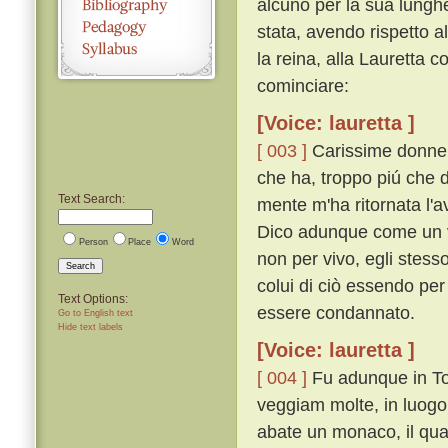
alcuno per la sua lungh
stata, avendo rispetto al
la reina, alla Lauretta c
cominciare:
[Voice: lauretta ]
[ 003 ]
Carissime donne, 
che ha, troppo piú che d
Text Search:
mente m'ha ritornata l'av
Dico adunque come un vi
Person
Place
Word
non per vivo, egli stesso
Search
colui di ciò essendo pe
Text Options:
essere condannato.
Go to English text
Hide text labels
[Voice: lauretta ]
[ 004 ]
Fu adunque in To
veggiam molte, in luogo 
abate un monaco, il qual