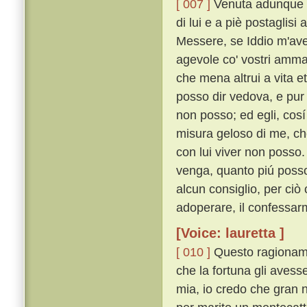
[ 007 ]
Venuta adunque a
di lui e a piè postaglisi
Messere, se Iddio m'ave
agevole co' vostri amma
che mena altrui a vita e
posso dir vedova, e pur 
non posso; ed egli, cosí
misura geloso di me, che
con lui viver non posso
venga, quanto piú posso
alcun consiglio, per ciò
adoperare, il confessarm
[Voice: lauretta ]
[ 010 ]
Questo ragionamen
che la fortuna gli avesse
mia, io credo che gran n