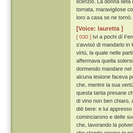
licenziò. La donna lieta
tornata, maravigliose co
loro a casa se ne tornò.
[Voice: lauretta ]
[ 030 ]
Ivi a pochi dí Fer
s'avvisò di mandarlo in
virtú, la quale nelle par
affermava quella solers
dormendo mandare nel su
alcuna lesione faceva p
che, mentre la sua vertú
questa tanta presane che
di vino non ben chiaro,
diè bere: e lui appresso 
cominciarono e delle sue
che, lavorando la polver
che stando ancora in p