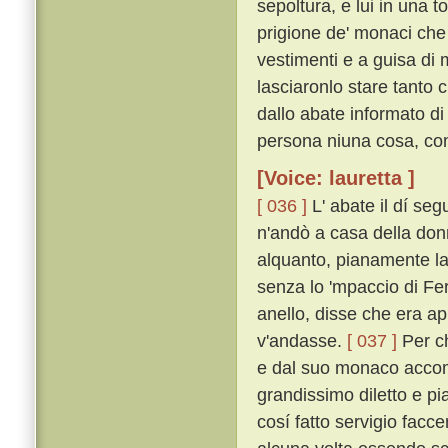
sepoltura, e lui in una 
prigione de' monaci che fa
vestimenti e a guisa di 
lasciaronlo stare tanto 
dallo abate informato d
persona niuna cosa, com
[Voice: lauretta ]
[ 036 ]
L' abate il dí se
n'andò a casa della donna
alquanto, pianamente la
senza lo 'mpaccio di Fer
anello, disse che era a
v'andasse.
[ 037 ]
Per ch
e dal suo monaco accomp
grandissimo diletto e pi
cosí fatto servigio facc