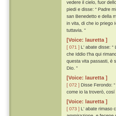
vedere il cielo, fuor dell
piedi e disse: “ Padre m
san Benedetto e della m
in vita, di che io priego
tuttavia. ”
[Voice: lauretta ]
[ 071 ]
L' abate disse: “ 
che Iddio t'ha qui riman
questa vita passasti, è s
Dio. ”
[Voice: lauretta ]
[ 072 ]
Disse Ferondo: “ 
come io la troverò, cosí 
[Voice: lauretta ]
[ 073 ]
L' abate rimaso c
ammirazione, e fecene 