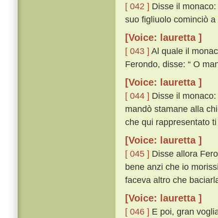
[ 042 ]
Disse il monaco: 
suo figliuolo cominciò 
[Voice: lauretta ]
[ 043 ]
Al quale il monac
Ferondo, disse: “ O man
[Voice: lauretta ]
[ 044 ]
Disse il monaco: “
mandò stamane alla chie
che qui rappresentato ti 
[Voice: lauretta ]
[ 045 ]
Disse allora Fero
bene anzi che io morissi
faceva altro che baciar
[Voice: lauretta ]
[ 046 ]
E poi, gran vogli