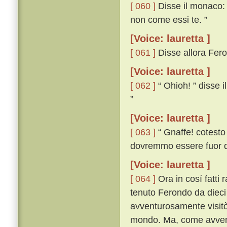
[ 060 ]
Disse il monaco: “
non come essi te. ”
[Voice: lauretta ]
[ 061 ]
Disse allora Fero
[Voice: lauretta ]
[ 062 ]
“ Ohioh! ” disse i
”
[Voice: lauretta ]
[ 063 ]
“ Gnaffe! cotesto
dovremmo essere fuor de
[Voice: lauretta ]
[ 064 ]
Ora in cosí fatti 
tenuto Ferondo da dieci 
avventurosamente visitò 
mondo. Ma, come avveng