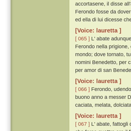
accortasene, il disse a
Ferondo fosse da dovere 
ed ella di lui dicesse ch
[Voice: lauretta ]
[ 065 ]
L' abate adunque 
Ferondo nella prigione, e
mondo; dove tornato, tu a
nomini Benedetto, per ci
per amor di san Benedett
[Voice: lauretta ]
[ 066 ]
Ferondo, udendo qu
buono anno a messer Do
caciata, melata, dolciata
[Voice: lauretta ]
[ 067 ]
L' abate, fattogli