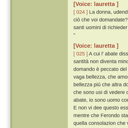
[Voice: lauretta ]
[ 024 ]
La donna, udendo 
ciò che voi domandate? I
santi uomini di richieder
”
[Voice: lauretta ]
[ 025 ]
A cui l' abate dis
santità non diventa mino
domando è peccato del c
vaga bellezza, che amore
bellezza piú che altra d
che sono usi di vedere q
abate, io sono uomo com
E non vi dee questo esse
mentre che Ferondo star
quella consolazion che 