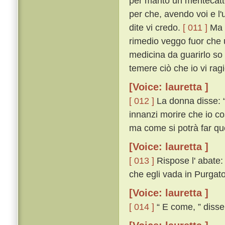
per marito un mentecatt
per che, avendo voi e l'
dite vi credo.
[ 011 ]
Ma a
rimedio veggo fuor che u
medicina da guarirlo so 
temere ciò che io vi ragi
[Voice: lauretta ]
[ 012 ]
La donna disse: “ 
innanzi morire che io co
ma come si potrà far qu
[Voice: lauretta ]
[ 013 ]
Rispose l' abate:
che egli vada in Purgator
[Voice: lauretta ]
[ 014 ]
“ E come, ” disse