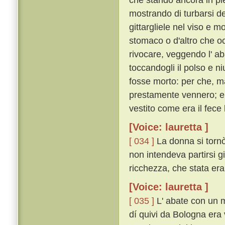
mostrando di turbarsi de
gittargliele nel viso e mo
stomaco o d'altro che oc
rivocare, veggendo l' ab
toccandogli il polso e n
fosse morto: per che, man
prestamente vennero; e 
vestito come era il fece 
[Voice: lauretta ]
[ 034 ]
La donna si tornò 
non intendeva partirsi gi
ricchezza, che stata er
[Voice: lauretta ]
[ 035 ]
L' abate con un m
dí quivi da Bologna era 