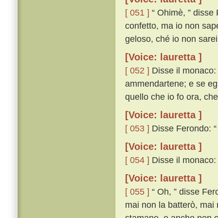
[ 051 ]
“ Ohimè, ” disse F
confetto, ma io non sa
geloso, ché io non sarei 
[Voice: lauretta ]
[ 052 ]
Disse il monaco: “
ammendartene; e se egli 
quello che io fo ora, che
[Voice: lauretta ]
[ 053 ]
Disse Ferondo: “ 
[Voice: lauretta ]
[ 054 ]
Disse il monaco: “
[Voice: lauretta ]
[ 055 ]
“ Oh, ” disse Fero
mai non la batterò, mai 
stamane, e anche non c