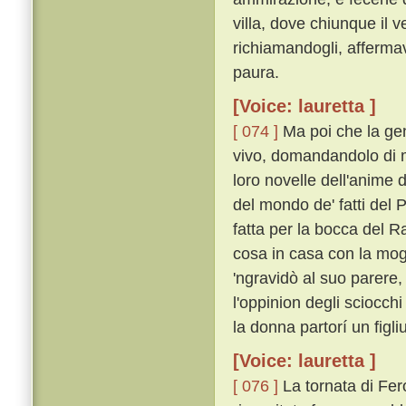
villa, dove chiunque il v
richiamandogli, affermav
paura.
[Voice: lauretta ]
[ 074 ]
Ma poi che la gent
vivo, domandandolo di mo
loro novelle dell'anime 
del mondo de' fatti del 
fatta per la bocca del R
cosa in casa con la mogl
'ngravidò al suo parer
l'oppinion degli sciocch
la donna partorí un figl
[Voice: lauretta ]
[ 076 ]
La tornata di Fe