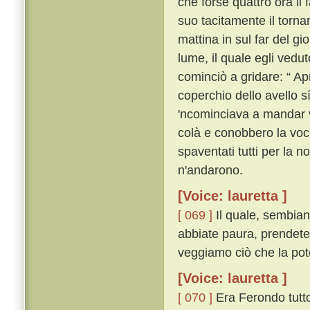
che forse quattro ora il
suo tacitamente il torna
mattina in sul far del gi
lume, il quale egli vedu
cominciò a gridare: “ Apr
coperchio dello avello s
'ncominciava a mandar v
colà e conobbero la voce
spaventati tutti per la n
n'andarono.
[Voice: lauretta ]
[ 069 ]
Il quale, sembiant
abbiate paura, prendete
veggiamo ciò che la pote
[Voice: lauretta ]
[ 070 ]
Era Ferondo tutto