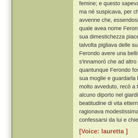
femine; e questo sapeva
ma né suspicava, per ch
avvenne che, essendosi m
quale avea nome Ferond
sua dimestichezza piace
talvolta pigliava delle s
Ferondo avere una belli
s'innamorò che ad altro
quantunque Ferondo foss
sua moglie e guardarla
molto avveduto, recò a 
alcuno diporto nel giard
beatitudine di vita ette
ragionava modestissimam
confessarsi da lui e chi
[Voice: lauretta ]