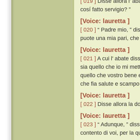
[ 019 ]
Disse allora l' ab
cosí fatto servigio? ”
[Voice: lauretta ]
[ 020 ]
“ Padre mio, ” di
puote una mia pari, che
[Voice: lauretta ]
[ 021 ]
A cui l' abate di
sia quello che io mi met
quello che vostro bene e
che fia salute e scampo 
[Voice: lauretta ]
[ 022 ]
Disse allora la d
[Voice: lauretta ]
[ 023 ]
“ Adunque, ” disse
contento di voi, per la 