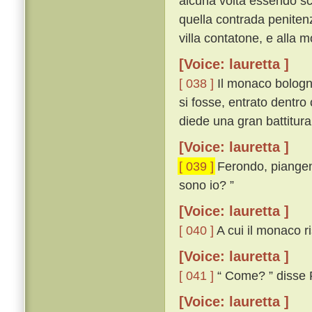
alcuna volta essendo sc
quella contrada penitenz
villa contatone, e alla 
[Voice: lauretta ]
[ 038 ]
Il monaco bologne
si fosse, entrato dentro
diede una gran battitura
[Voice: lauretta ]
[ 039 ]
Ferondo, piangen
sono io? ”
[Voice: lauretta ]
[ 040 ]
A cui il monaco ri
[Voice: lauretta ]
[ 041 ]
“ Come? ” disse 
[Voice: lauretta ]