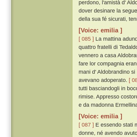
perdono, l'amistà d' Ald
dover desinare la seguen
della sua fé sicurati, ten
[Voice: emilia ]
[ 085 ]
La mattina adunqu
quattro fratelli di Tedal
vennero a casa Aldobrand
fare lor compagnia erano 
mani d' Aldobrandino si
avevano adoperato.
[ 0
tutti basciandogli in bo
rimise. Appresso costoro 
e da madonna Ermellina 
[Voice: emilia ]
[ 087 ]
E essendo stati m
donne, né avendo avuto 