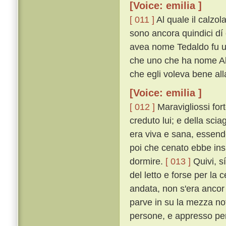
[Voice: emilia ]
[ 011 ]
Al quale il calzol
sono ancora quindici dí 
avea nome Tedaldo fu uc
che uno che ha nome Ald
che egli voleva bene all
[Voice: emilia ]
[ 012 ]
Maravigliossi fort
creduto lui; e della sci
era viva e sana, essendo
poi che cenato ebbe insi
dormire.
[ 013 ]
Quivi, sí
del letto e forse per la
andata, non s'era ancor
parve in su la mezza not
persone, e appresso per 