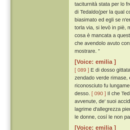
taciturnità stata per lo 
di Tedaldo(per la qual co
biasimato ed egli se n'
torla via, si levò in piè,
cosa è mancata a questo 
che avendolo avuto conti
mostrare. ”
[Voice: emilia ]
[ 089 ]
E di dosso gittata
zendado verde rimase, e
riconosciuto fu lungamen
desso.
[ 090 ]
Il che Ted
avvenute, de' suoi acciden
lagrime d'allegrezza pien
le donne, cosí le non p
[Voice: emilia ]