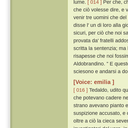
lume.
[ 014 ]
Per che, ch
che ciò volesse dire, e 
venir tre uomini che del 
disse l' un di loro alla 
sicuri, per ciò che noi 
provata da' fratelli add
scritta la sentenzia; ma
risapesse che noi fossi
Aldobrandino. ” E questo
sciesono e andarsi a do
[Voice: emilia ]
[ 016 ]
Tedaldo, udito que
che potevano cadere nel
strano avevano pianto e 
suspizione accusato, e 
oltre a ciò la cieca severi