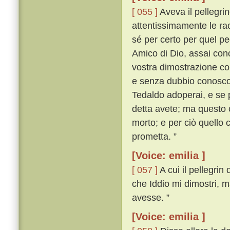
[ 055 ]
Aveva il pellegrin
attentissimamente le rac
sé per certo per quel pe
Amico di Dio, assai cono
vostra dimostrazione cono
e senza dubbio conosco i
Tedaldo adoperai, e se 
detta avete; ma questo 
morto; e per ciò quello 
prometta. ”
[Voice: emilia ]
[ 057 ]
A cui il pellegri
che Iddio mi dimostri, m
avesse. ”
[Voice: emilia ]