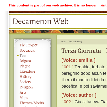
This content is part of our web archive. It is no longer mai
Main
Texts (Italian)
Terza Giornata -
[Voice: emilia ]
[ 001 ]
Tedaldo, turbato 
peregrino dopo alcun te
libera il marito di lei da
pacefica; e poi saviame
[Voice: author ]
[ 002 ]
Già si taceva Fia