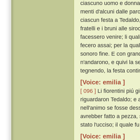
ciascuno uomo e donna c
menti d'alcuni dalle paro
ciascun festa a Tedaldo,
fratelli e i bruni alle si
facessero venire; li quali 
fecero assai; per la qual
sonoro fine. E con grand
n'andarono, e quivi la 
tegnendo, la festa cont
[Voice: emilia ]
[ 096 ]
Li fiorentini piú
riguardaron Tedaldo; e a 
nell'animo se fosse des
avrebber fatto a pezza,
stato l'ucciso; il quale f
[Voice: emilia ]