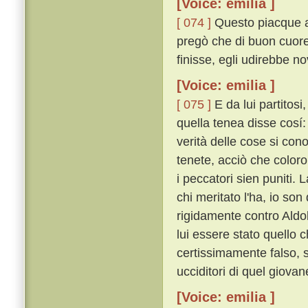
[Voice: emilia ]
[ 074 ]
Questo piacque al
pregò che di buon cuore
finisse, egli udirebbe no
[Voice: emilia ]
[ 075 ]
E da lui partitosi
quella tenea disse cosí: 
verità delle cose si co
tenete, acciò che color
i peccatori sien puniti.
chi meritato l'ha, io son
rigidamente contro Aldo
lui essere stato quello 
certissimamente falso, 
ucciditori di quel giovan
[Voice: emilia ]