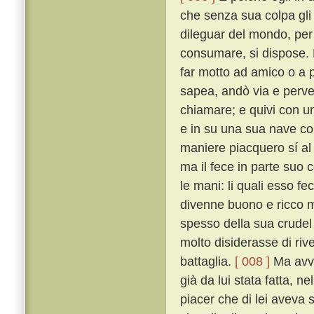
che senza sua colpa gli
dileguar del mondo, per 
consumare, si dispose. 
far motto ad amico o a 
sapea, andò via e perv
chiamare; e quivi con un
e in su una sua nave con
maniere piacquero sí al
ma il fece in parte suo c
le mani: li quali esso fe
divenne buono e ricco m
spesso della sua crudel 
molto disiderasse di riv
battaglia.
[ 008 ]
Ma avve
già da lui stata fatta, n
piacer che di lei aveva