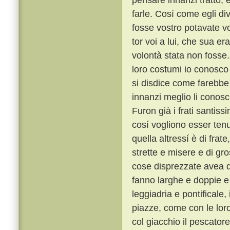
farle. Cosí come egli di
fosse vostro potavate vo
tor voi a lui, che sua 
volontà stata non fosse
loro costumi io conosco t
si disdice come farebbe 
innanzi meglio li conosc
Furon già i frati santiss
cosí vogliono esser tenu
quella altressí è di frat
strette e misere e di gro
cose disprezzate avea qu
fanno larghe e doppie e 
leggiadria e pontificale
piazze, come con le lor
col giacchio il pescator