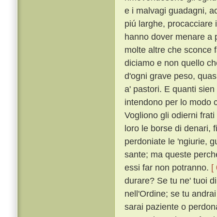
e i malvagi guadagni, acc
piú larghe, procacciare i
hanno dover menare a p
molte altre che sconce f
diciamo e non quello c
d'ogni grave peso, quasi 
a' pastori. E quanti sien
intendono per lo modo ch
Vogliono gli odierni frat
loro le borse di denari, f
perdoniate le 'ngiurie, g
sante; ma queste perché
essi far non potranno.
[
durare? Se tu ne' tuoi di
nell'Ordine; se tu andrai
sarai paziente o perdonat