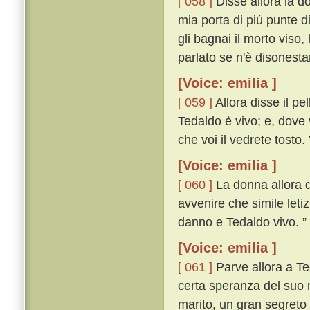
[ 058 ]
Disse allora la do
mia porta di piú punte d
gli bagnai il morto viso,
parlato se n'è disonest
[Voice: emilia ]
[ 059 ]
Allora disse il pe
Tedaldo è vivo; e, dove 
che voi il vedrete tosto. 
[Voice: emilia ]
[ 060 ]
La donna allora di
avvenire che simile leti
danno e Tedaldo vivo. ”
[Voice: emilia ]
[ 061 ]
Parve allora a Te
certa speranza del suo m
marito, un gran segreto 