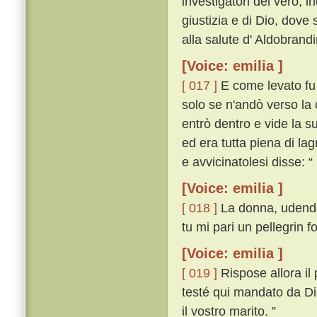
investigatori del vero, i
giustizia e di Dio, dove
alla salute d' Aldobrand
[Voice: emilia ]
[ 017 ]
E come levato fu 
solo se n'andò verso la 
entrò dentro e vide la s
ed era tutta piena di l
e avvicinatolesi disse: “
[Voice: emilia ]
[ 018 ]
La donna, udendo 
tu mi pari un pellegrin f
[Voice: emilia ]
[ 019 ]
Rispose allora il
testé qui mandato da Dio
il vostro marito. ”