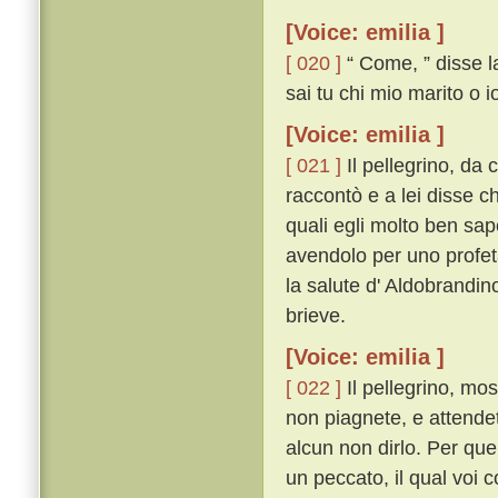
[Voice: emilia ]
[ 020 ]
“ Come, ” disse la
sai tu chi mio marito o i
[Voice: emilia ]
[ 021 ]
Il pellegrino, da 
raccontò e a lei disse ch
quali egli molto ben sape
avendolo per uno profeta
la salute d' Aldobrandin
brieve.
[Voice: emilia ]
[ 022 ]
Il pellegrino, mo
non piagnete, e attendet
alcun non dirlo. Per quel
un peccato, il qual voi