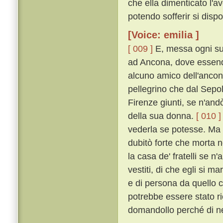
che ella dimenticato l'av
potendo sofferir si dispo
[Voice: emilia ]
[ 009 ]
E, messa ogni su
ad Ancona, dove essend
alcuno amico dell'ancon
pellegrino che dal Sepo
Firenze giunti, se n'andò
della sua donna.
[ 010 ]
vederla se potesse. Ma eg
dubitò forte che morta n
la casa de' fratelli se n'
vestiti, di che egli si m
e di persona da quello c
potrebbe essere stato r
domandollo perché di ner