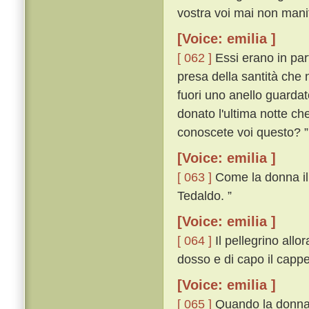
vostra voi mai non manif
[Voice: emilia ]
[ 062 ]
Essi erano in par
presa della santità che 
fuori uno anello guardat
donato l'ultima notte ch
conoscete voi questo? ”
[Voice: emilia ]
[ 063 ]
Come la donna il v
Tedaldo. ”
[Voice: emilia ]
[ 064 ]
Il pellegrino allor
dosso e di capo il cappe
[Voice: emilia ]
[ 065 ]
Quando la donna i