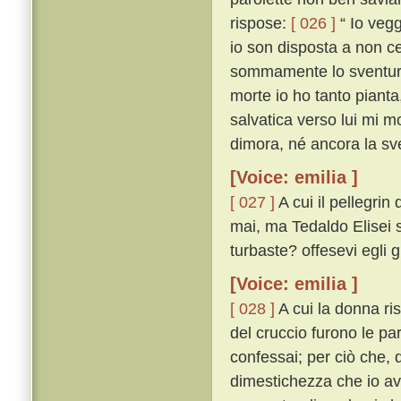
rispose:
[ 026 ]
“ Io vegg
io son disposta a non ce
sommamente lo sventurat
morte io ho tanto pianta
salvatica verso lui mi mo
dimora, né ancora la sve
[Voice: emilia ]
[ 027 ]
A cui il pellegri
mai, ma Tedaldo Elisei sí
turbaste? offesevi egli 
[Voice: emilia ]
[ 028 ]
A cui la donna ri
del cruccio furono le pa
confessai; per ciò che, q
dimestichezza che io av