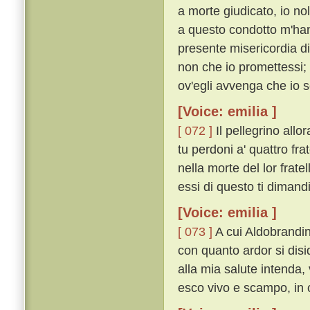
a morte giudicato, io nol
a questo condotto m'hann
presente misericordia di
non che io promettessi;
ov'egli avvenga che io 
[Voice: emilia ]
[ 072 ]
Il pellegrino allo
tu perdoni a' quattro fra
nella morte del lor frate
essi di questo ti dimand
[Voice: emilia ]
[ 073 ]
A cui Aldobrandin
con quanto ardor si disid
alla mia salute intenda,
esco vivo e scampo, in ci