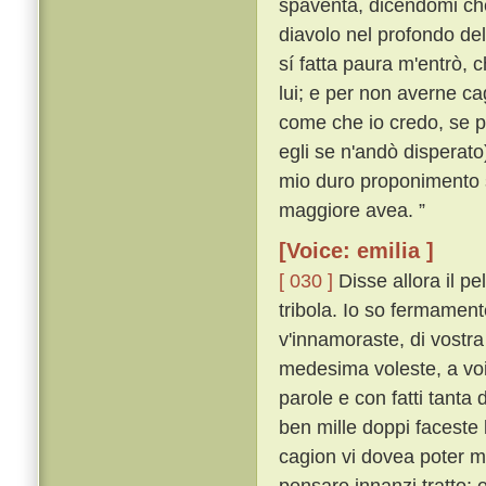
spaventa, dicendomi che
diavolo nel profondo de
sí fatta paura m'entrò, c
lui; e per non averne ca
come che io credo, se p
egli se n'andò disperato
mio duro proponimento s
maggiore avea. ”
[Voice: emilia ]
[ 030 ]
Disse allora il p
tribola. Io so fermament
v'innamoraste, di vostra
medesima voleste, a voi
parole e con fatti tanta
ben mille doppi faceste
cagion vi dovea poter m
pensare innanzi tratto;