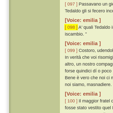
[ 097 ]
Passavano un gior
Tedaldo gli si fecero in
[Voice: emilia ]
[ 098 ]
A' quali Tedaldo i
iscambio. ”
[Voice: emilia ]
[ 099 ]
Costoro, udendol 
In verità che voi risomi
altro, un nostro compag
forse quindici dí o poco
Bene è vero che noi ci 
noi siamo, masnadiere. 
[Voice: emilia ]
[ 100 ]
Il maggior fratel
fosse stato vestito quel