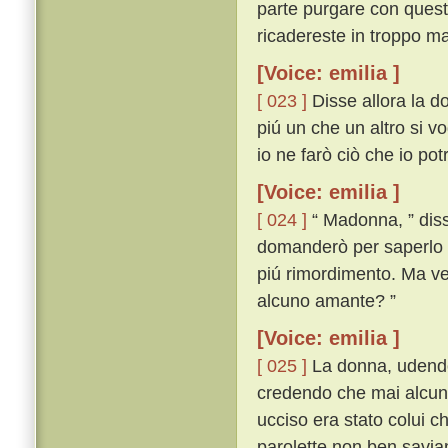
parte purgare con questa
ricadereste in troppo ma
[Voice: emilia ]
[ 023 ]
Disse allora la d
piú un che un altro si vo
io ne farò ciò che io po
[Voice: emilia ]
[ 024 ]
“ Madonna, ” disse
domanderò per saperlo 
piú rimordimento. Ma veg
alcuno amante? ”
[Voice: emilia ]
[ 025 ]
La donna, udendo 
credendo che mai alcuna
ucciso era stato colui c
parolette non ben savi