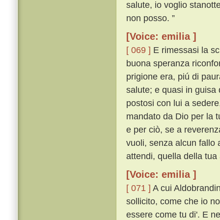
salute, io voglio stanott
non posso. ”
[Voice: emilia ]
[ 069 ]
E rimessasi la sch
buona speranza riconfort
prigione era, piú di pau
salute; e quasi in guisa 
postosi con lui a sedere,
mandato da Dio per la tu
e per ciò, se a reverenz
vuoli, senza alcun fallo
attendi, quella della tua
[Voice: emilia ]
[ 071 ]
A cui Aldobrandin
sollicito, come che io n
essere come tu di'. E n