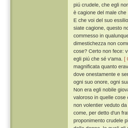
piú crudele, che egli no
è cagione del male che s
E che voi del suo essili
siate cagione, questo n
commesso in qualunque s
dimestichezza non comm
cose? Certo non fece: v
egli piú che sé v'ama.
[
magnificata quanto erava
dove onestamente e senz
ogni suo onore, ogni sua
Non era egli nobile giova
valoroso in quelle cose
non volentier veduto d
come, per detto d'un fra
proponimento crudele pi