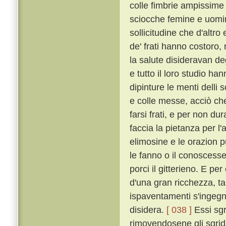
colle fimbrie ampissime
sciocche femine e uomin
sollicitudine che d'altro
de' frati hanno costoro,
la salute disideravan de
e tutto il loro studio h
dipinture le menti delli 
e colle messe, acciò che 
farsi frati, e per non dur
faccia la pietanza per l'
elimosine e le orazion 
le fanno o il conoscesser
porci il gitterieno. E p
d'una gran ricchezza, t
ispaventamenti s'ingegna
disidera.
[ 038 ]
Essi sgr
rimovendosene gli sgrida