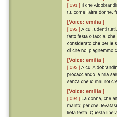
[ 091 ]
Il che Aldobrand
tu, come l'altre donne, 
[Voice: emilia ]
[ 092 ]
A cui, udenti tutt
fatto festa o faccia, che
considerato che per le s
dí che noi piagnemmo co
[Voice: emilia ]
[ 093 ]
A cui Aldobrandin 
procacciando la mia salu
senza che io mai nol cred
[Voice: emilia ]
[ 094 ]
La donna, che alt
marito; per che, levatasi
lieta festa. Questa liber