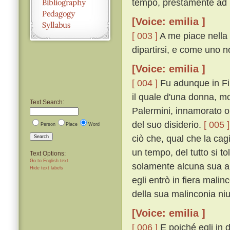
tempo, prestamente ad E
[Voice: emilia ]
[ 003 ]
A me piace nella 
dipartirsi, e come uno n
[Voice: emilia ]
[ 004 ]
Fu adunque in Fir
il quale d'una donna, m
Text Search:
Palermini, innamorato ol
del suo disiderio.
[ 005 ]
Person
Place
Word
ciò che, qual che la ca
Search
un tempo, del tutto si t
Text Options:
Go to English text
solamente alcuna sua a
Hide text labels
egli entrò in fiera mali
della sua malinconia ni
[Voice: emilia ]
[ 006 ]
E poiché egli in 