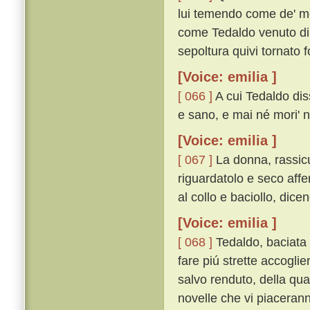
lui temendo come de' mor
come Tedaldo venuto di C
sepoltura quivi tornato f
[Voice: emilia ]
[ 066 ]
A cui Tedaldo dis
e sano, e mai né mori' né
[Voice: emilia ]
[ 067 ]
La donna, rassicu
riguardatolo e seco affe
al collo e baciollo, dicen
[Voice: emilia ]
[ 068 ]
Tedaldo, baciata 
fare piú strette accogli
salvo renduto, della qu
novelle che vi piacerann