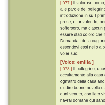
[ 077 ]
Il valoroso uomo,
alle parole del pellegri
introduzione in su 'l pri
prese; e lor volendo, pe
soffersero, ma ciascun 
essere stati coloro che
Domandati della cagione,
essendovi essi nello alb
voler suo.
[Voice: emilia ]
[ 078 ]
Il pellegrino, que
occultamente alla casa 
ogn'altro della casa and
d'udire buone novelle de
qual venuto, con lieto v
riavrai domane qui sano e