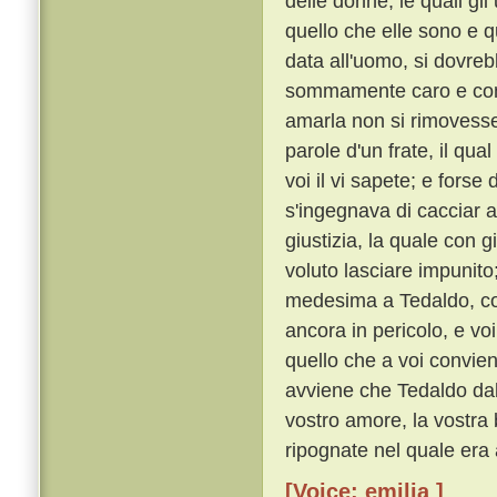
delle donne, le quali g
quello che elle sono e q
data all'uomo, si dovre
sommamente caro e con o
amarla non si rimoves
parole d'un frate, il qu
voi il vi sapete; e forse
s'ingegnava di cacciar a
giustizia, la quale con 
voluto lasciare impunito
medesima a Tedaldo, cos
ancora in pericolo, e voi
quello che a voi convie
avviene che Tedaldo dal 
vostro amore, la vostra 
ripognate nel quale era 
[Voice: emilia ]