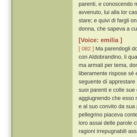
parenti, e conoscendo m
avvenuto, lui alla lor c
stare; e quivi di fargli
donna, che sapeva a cui 
[Voice: emilia ]
[ 082 ]
Ma parendogli dop
con Aldobrandino, li qu
ma armati per tema, do
liberamente rispose sé
seguente dí apprestare u
suoi parenti e colle sue 
aggiugnendo che esso m
e al suo convito da sua
pellegrino piaceva conten
loro assai delle parole c
ragioni irrepugnabili 