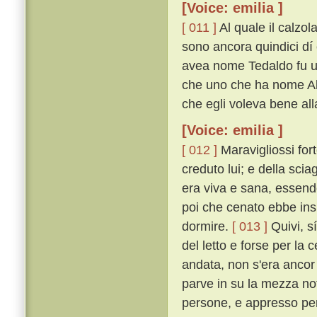
[Voice: emilia ]
[ 011 ]
Al quale il calzol
sono ancora quindici dí 
avea nome Tedaldo fu uc
che uno che ha nome Ald
che egli voleva bene all
[Voice: emilia ]
[ 012 ]
Maravigliossi fort
creduto lui; e della sci
era viva e sana, essendo
poi che cenato ebbe insi
dormire.
[ 013 ]
Quivi, sí
del letto e forse per la
andata, non s'era ancor
parve in su la mezza not
persone, e appresso per 