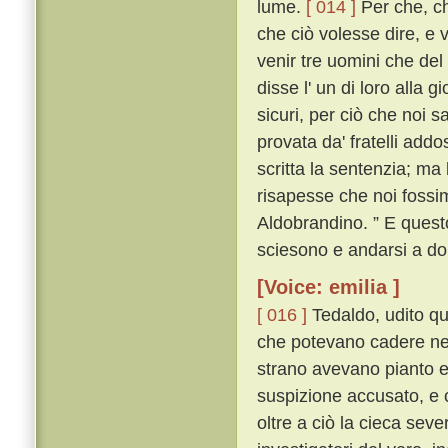
lume.
[ 014 ]
Per che, ch
che ciò volesse dire, e 
venir tre uomini che del 
disse l' un di loro alla 
sicuri, per ciò che noi 
provata da' fratelli add
scritta la sentenzia; ma
risapesse che noi fossi
Aldobrandino. ” E questo
sciesono e andarsi a do
[Voice: emilia ]
[ 016 ]
Tedaldo, udito que
che potevano cadere nel
strano avevano pianto e 
suspizione accusato, e 
oltre a ciò la cieca severi