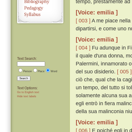
tempo, prestamente ad E
[Voice: emilia ]
[ 003 ]
A me piace nella 
dipartirsi, e come uno n
[Voice: emilia ]
[ 004 ]
Fu adunque in Fir
il quale d'una donna, m
Text Search:
Palermini, innamorato ol
del suo disiderio.
[ 005 ]
Person
Place
Word
ciò che, qual che la ca
Search
un tempo, del tutto si t
Text Options:
Go to English text
solamente alcuna sua a
Hide text labels
egli entrò in fiera mali
della sua malinconia ni
[Voice: emilia ]
[ 006 ]
E poiché egli in 