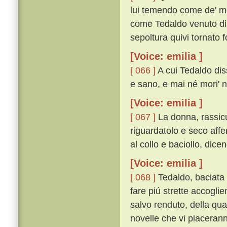
lui temendo come de' mor
come Tedaldo venuto di C
sepoltura quivi tornato f
[Voice: emilia ]
[ 066 ]
A cui Tedaldo dis
e sano, e mai né mori' né
[Voice: emilia ]
[ 067 ]
La donna, rassicu
riguardatolo e seco affe
al collo e baciollo, dicen
[Voice: emilia ]
[ 068 ]
Tedaldo, baciata 
fare piú strette accogli
salvo renduto, della qu
novelle che vi piacerann