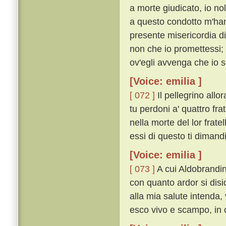
a morte giudicato, io nol
a questo condotto m'hann
presente misericordia di
non che io promettessi;
ov'egli avvenga che io 
[Voice: emilia ]
[ 072 ]
Il pellegrino allo
tu perdoni a' quattro fra
nella morte del lor frate
essi di questo ti dimand
[Voice: emilia ]
[ 073 ]
A cui Aldobrandin
con quanto ardor si disid
alla mia salute intenda,
esco vivo e scampo, in ci