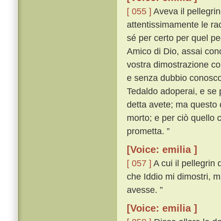
[ 055 ]
Aveva il pellegrin
attentissimamente le rac
sé per certo per quel pe
Amico di Dio, assai cono
vostra dimostrazione cono
e senza dubbio conosco i
Tedaldo adoperai, e se 
detta avete; ma questo 
morto; e per ciò quello 
prometta. ”
[Voice: emilia ]
[ 057 ]
A cui il pellegri
che Iddio mi dimostri, m
avesse. ”
[Voice: emilia ]