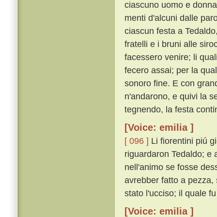
ciascuno uomo e donna c
menti d'alcuni dalle paro
ciascun festa a Tedaldo,
fratelli e i bruni alle si
facessero venire; li quali 
fecero assai; per la qual
sonoro fine. E con grand
n'andarono, e quivi la 
tegnendo, la festa cont
[Voice: emilia ]
[ 096 ]
Li fiorentini piú
riguardaron Tedaldo; e a 
nell'animo se fosse des
avrebber fatto a pezza,
stato l'ucciso; il quale f
[Voice: emilia ]