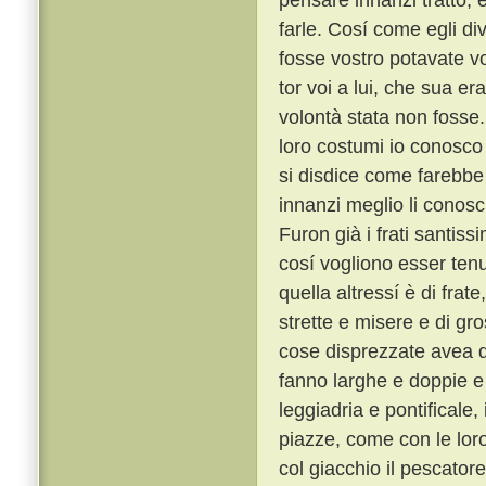
farle. Cosí come egli di
fosse vostro potavate vo
tor voi a lui, che sua 
volontà stata non fosse
loro costumi io conosco t
si disdice come farebbe 
innanzi meglio li conosc
Furon già i frati santiss
cosí vogliono esser tenu
quella altressí è di frat
strette e misere e di gro
cose disprezzate avea qu
fanno larghe e doppie e 
leggiadria e pontificale
piazze, come con le lor
col giacchio il pescator