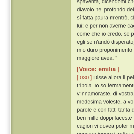
spaventa, dicendomi che
diavolo nel profondo de
sí fatta paura m'entrò, c
lui; e per non averne ca
come che io credo, se p
egli se n'andò disperato
mio duro proponimento s
maggiore avea. ”
[Voice: emilia ]
[ 030 ]
Disse allora il p
tribola. Io so fermament
v'innamoraste, di vostra
medesima voleste, a voi
parole e con fatti tanta
ben mille doppi faceste
cagion vi dovea poter m
pensare innanzi tratto;