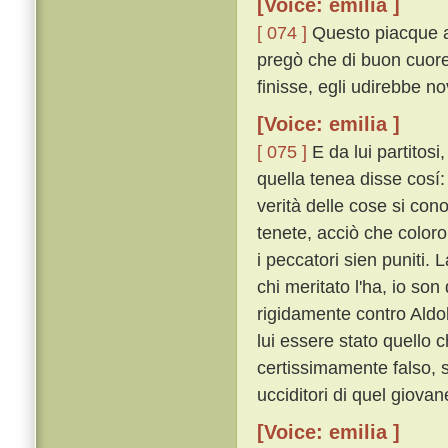
[Voice: emilia ]
[ 074 ]
Questo piacque al
pregò che di buon cuore
finisse, egli udirebbe no
[Voice: emilia ]
[ 075 ]
E da lui partitosi
quella tenea disse cosí: 
verità delle cose si co
tenete, acciò che color
i peccatori sien puniti.
chi meritato l'ha, io son
rigidamente contro Aldo
lui essere stato quello 
certissimamente falso, 
ucciditori di quel giovan
[Voice: emilia ]