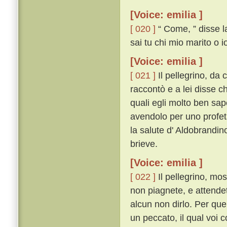
[Voice: emilia ]
[ 020 ]
“ Come, ” disse la
sai tu chi mio marito o i
[Voice: emilia ]
[ 021 ]
Il pellegrino, da 
raccontò e a lei disse ch
quali egli molto ben sape
avendolo per uno profeta
la salute d' Aldobrandin
brieve.
[Voice: emilia ]
[ 022 ]
Il pellegrino, mo
non piagnete, e attendet
alcun non dirlo. Per quel
un peccato, il qual voi