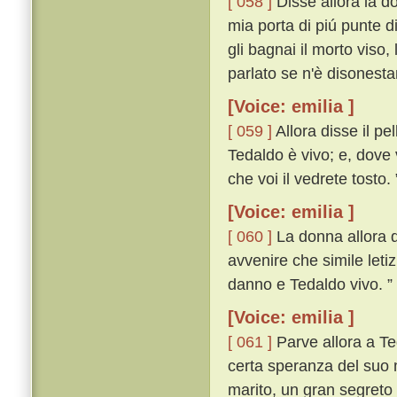
[ 058 ]
Disse allora la do
mia porta di piú punte d
gli bagnai il morto viso,
parlato se n'è disonest
[Voice: emilia ]
[ 059 ]
Allora disse il pe
Tedaldo è vivo; e, dove 
che voi il vedrete tosto. 
[Voice: emilia ]
[ 060 ]
La donna allora di
avvenire che simile leti
danno e Tedaldo vivo. ”
[Voice: emilia ]
[ 061 ]
Parve allora a Te
certa speranza del suo m
marito, un gran segreto 