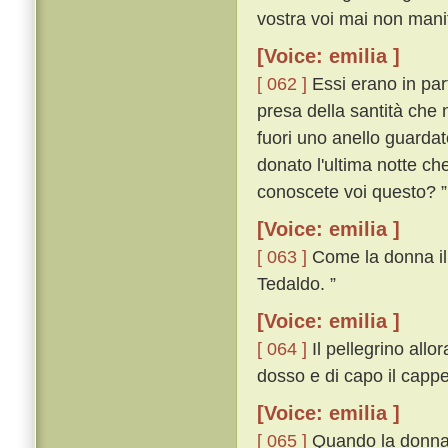
vostra voi mai non manif
[Voice: emilia ]
[ 062 ]
Essi erano in par
presa della santità che 
fuori uno anello guardat
donato l'ultima notte ch
conoscete voi questo? ”
[Voice: emilia ]
[ 063 ]
Come la donna il v
Tedaldo. ”
[Voice: emilia ]
[ 064 ]
Il pellegrino allor
dosso e di capo il cappe
[Voice: emilia ]
[ 065 ]
Quando la donna i