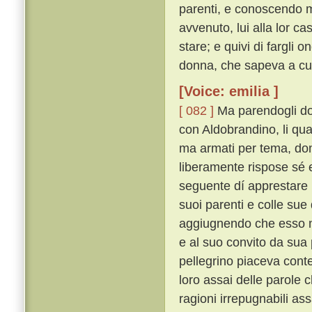
parenti, e conoscendo m
avvenuto, lui alla lor c
stare; e quivi di fargli
donna, che sapeva a cui 
[Voice: emilia ]
[ 082 ]
Ma parendogli dop
con Aldobrandino, li qu
ma armati per tema, do
liberamente rispose sé
seguente dí apprestare u
suoi parenti e colle sue 
aggiugnendo che esso m
e al suo convito da sua
pellegrino piaceva conten
loro assai delle parole c
ragioni irrepugnabili 