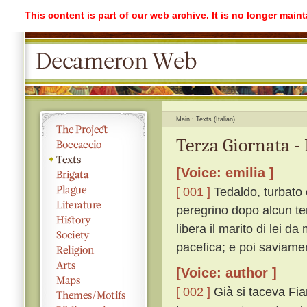
This content is part of our web archive. It is no longer mai
Main
Texts (Italian)
Terza Giornata -
[Voice: emilia ]
[ 001 ]
Tedaldo, turbato 
peregrino dopo alcun te
libera il marito di lei da
pacefica; e poi saviame
[Voice: author ]
[ 002 ]
Già si taceva Fia