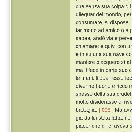
che senza sua colpa gli
dileguar del mondo, per 
consumare, si dispose. 
far motto ad amico o a 
sapea, andò via e perv
chiamare; e quivi con un
e in su una sua nave con
maniere piacquero sí al
ma il fece in parte suo c
le mani: li quali esso fe
divenne buono e ricco m
spesso della sua crudel 
molto disiderasse di riv
battaglia.
[ 008 ]
Ma avve
già da lui stata fatta, n
piacer che di lei aveva