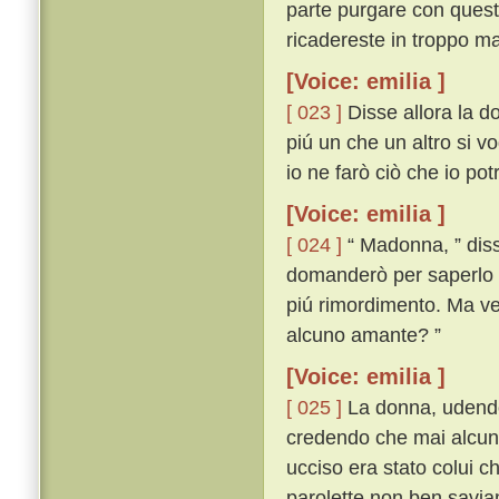
parte purgare con questa
ricadereste in troppo ma
[Voice: emilia ]
[ 023 ]
Disse allora la d
piú un che un altro si vo
io ne farò ciò che io po
[Voice: emilia ]
[ 024 ]
“ Madonna, ” disse
domanderò per saperlo 
piú rimordimento. Ma veg
alcuno amante? ”
[Voice: emilia ]
[ 025 ]
La donna, udendo 
credendo che mai alcuna
ucciso era stato colui c
parolette non ben savi