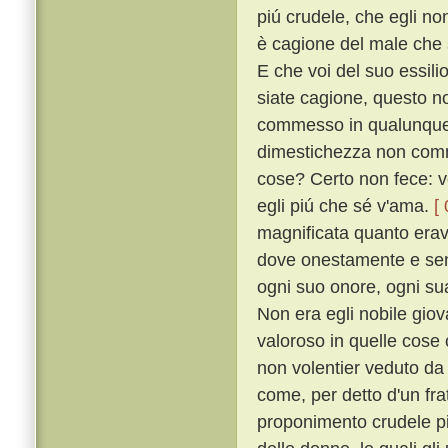
piú crudele, che egli no
è cagione del male che s
E che voi del suo essili
siate cagione, questo n
commesso in qualunque s
dimestichezza non comm
cose? Certo non fece: v
egli piú che sé v'ama.
[
magnificata quanto erava
dove onestamente e senz
ogni suo onore, ogni sua
Non era egli nobile giova
valoroso in quelle cose
non volentier veduto d
come, per detto d'un fra
proponimento crudele pi