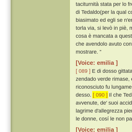
taciturnità stata per lo 
di Tedaldo(per la qual co
biasimato ed egli se n'
torla via, si levò in piè,
cosa è mancata a questo 
che avendolo avuto conti
mostrare. ”
[Voice: emilia ]
[ 089 ]
E di dosso gittata
zendado verde rimase, e
riconosciuto fu lungamen
desso.
[ 090 ]
Il che Ted
avvenute, de' suoi acciden
lagrime d'allegrezza pien
le donne, cosí le non p
[Voice: emilia ]