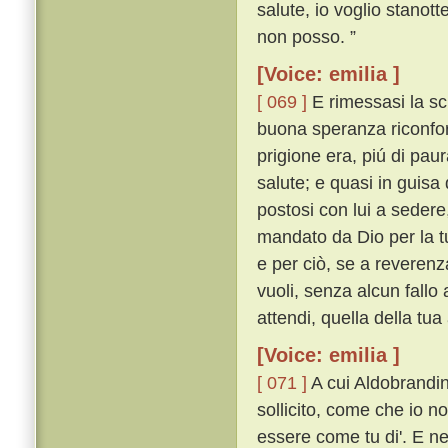
salute, io voglio stanott
non posso. ”
[Voice: emilia ]
[ 069 ]
E rimessasi la sch
buona speranza riconfort
prigione era, piú di pau
salute; e quasi in guisa 
postosi con lui a sedere,
mandato da Dio per la tu
e per ciò, se a reverenz
vuoli, senza alcun fallo
attendi, quella della tua
[Voice: emilia ]
[ 071 ]
A cui Aldobrandin
sollicito, come che io n
essere come tu di'. E n