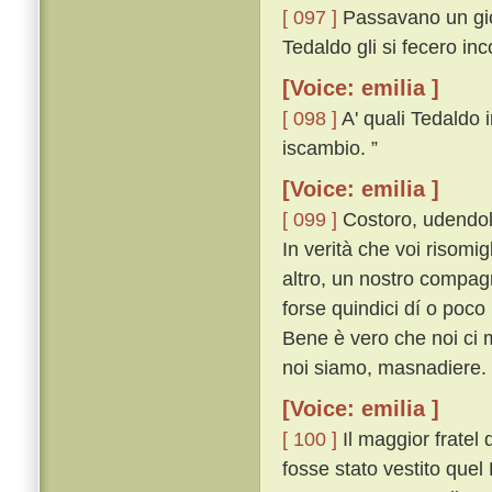
[ 097 ]
Passavano un gior
Tedaldo gli si fecero in
[Voice: emilia ]
[ 098 ]
A' quali Tedaldo i
iscambio. ”
[Voice: emilia ]
[ 099 ]
Costoro, udendol 
In verità che voi risomi
altro, un nostro compag
forse quindici dí o poco
Bene è vero che noi ci 
noi siamo, masnadiere. 
[Voice: emilia ]
[ 100 ]
Il maggior fratel
fosse stato vestito quel