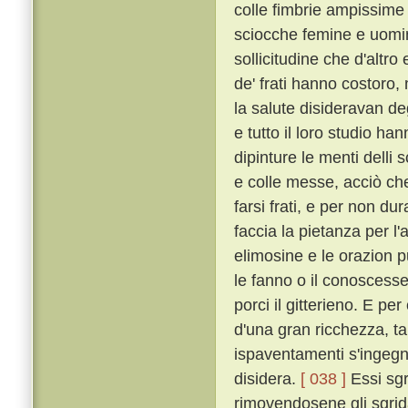
colle fimbrie ampissime
sciocche femine e uomin
sollicitudine che d'altro
de' frati hanno costoro,
la salute disideravan de
e tutto il loro studio h
dipinture le menti delli 
e colle messe, acciò che 
farsi frati, e per non dur
faccia la pietanza per l'
elimosine e le orazion 
le fanno o il conoscesser
porci il gitterieno. E p
d'una gran ricchezza, t
ispaventamenti s'ingegna
disidera.
[ 038 ]
Essi sgr
rimovendosene gli sgrida