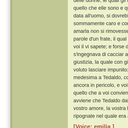
delle donne, le quali g
quello che elle sono e q
data all'uomo, si dovre
sommamente caro e con o
amarla non si rimoves
parole d'un frate, il qu
voi il vi sapete; e forse
s'ingegnava di cacciar a
giustizia, la quale con 
voluto lasciare impunito
medesima a Tedaldo, cos
ancora in pericolo, e voi
quello che a voi convie
avviene che Tedaldo dal 
vostro amore, la vostra 
ripognate nel quale era 
[Voice: emilia ]