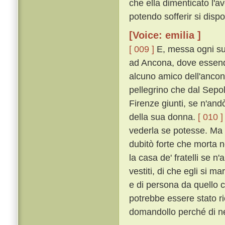
che ella dimenticato l'av
potendo sofferir si dispo
[Voice: emilia ]
[ 009 ]
E, messa ogni su
ad Ancona, dove essend
alcuno amico dell'ancon
pellegrino che dal Sepo
Firenze giunti, se n'andò
della sua donna.
[ 010 ]
vederla se potesse. Ma eg
dubitò forte che morta n
la casa de' fratelli se n'
vestiti, di che egli si m
e di persona da quello c
potrebbe essere stato r
domandollo perché di ner