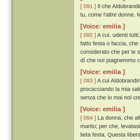
[ 091 ]
Il che Aldobrand
tu, come l'altre donne, 
[Voice: emilia ]
[ 092 ]
A cui, udenti tutt
fatto festa o faccia, che
considerato che per le s
dí che noi piagnemmo co
[Voice: emilia ]
[ 093 ]
A cui Aldobrandin 
procacciando la mia salu
senza che io mai nol cred
[Voice: emilia ]
[ 094 ]
La donna, che alt
marito; per che, levatasi
lieta festa. Questa liber