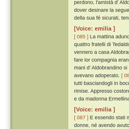
perdono, l'amistà d' Ald
dover desinare la seguen
della sua fé sicurati, ten
[Voice: emilia ]
[ 085 ]
La mattina adunqu
quattro fratelli di Tedal
vennero a casa Aldobrand
fare lor compagnia erano 
mani d' Aldobrandino si
avevano adoperato.
[ 0
tutti basciandogli in bo
rimise. Appresso costoro 
e da madonna Ermellina 
[Voice: emilia ]
[ 087 ]
E essendo stati m
donne, né avendo avuto 