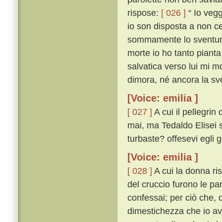
rispose:
[ 026 ]
“ Io vegg
io son disposta a non ce
sommamente lo sventurat
morte io ho tanto pianta
salvatica verso lui mi mo
dimora, né ancora la sve
[Voice: emilia ]
[ 027 ]
A cui il pellegri
mai, ma Tedaldo Elisei sí
turbaste? offesevi egli 
[Voice: emilia ]
[ 028 ]
A cui la donna ri
del cruccio furono le pa
confessai; per ciò che, q
dimestichezza che io av