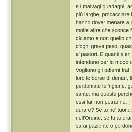
e i malvagi guadagni, acc
piú larghe, procacciare i
hanno dover menare a p
molte altre che sconce f
diciamo e non quello c
d'ogni grave peso, quasi 
a' pastori. E quanti sien
intendono per lo modo ch
Vogliono gli odierni frat
loro le borse di denari, f
perdoniate le 'ngiurie, g
sante; ma queste perché
essi far non potranno.
[
durare? Se tu ne' tuoi di
nell'Ordine; se tu andrai
sarai paziente o perdonat