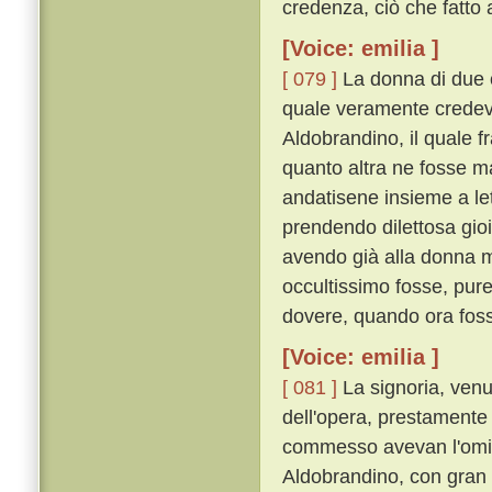
credenza, ciò che fatto
[Voice: emilia ]
[ 079 ]
La donna di due co
quale veramente credeva
Aldobrandino, il quale f
quanto altra ne fosse m
andatisene insieme a lett
prendendo dilettosa gio
avendo già alla donna m
occultissimo fosse, pure
dovere, quando ora fosse
[Voice: emilia ]
[ 081 ]
La signoria, venu
dell'opera, prestamente 
commesso avevan l'omici
Aldobrandino, con gran le