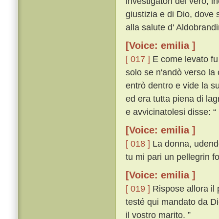
investigatori del vero, i
giustizia e di Dio, dove
alla salute d' Aldobrand
[Voice: emilia ]
[ 017 ]
E come levato fu 
solo se n'andò verso la 
entrò dentro e vide la s
ed era tutta piena di l
e avvicinatolesi disse: “
[Voice: emilia ]
[ 018 ]
La donna, udendo 
tu mi pari un pellegrin f
[Voice: emilia ]
[ 019 ]
Rispose allora il
testé qui mandato da Dio
il vostro marito. ”