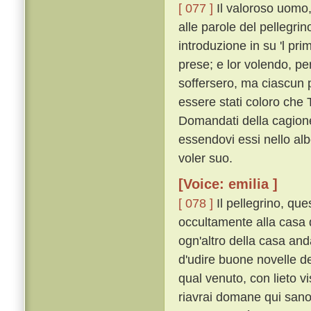
[ 077 ]
Il valoroso uomo,
alle parole del pellegri
introduzione in su 'l pri
prese; e lor volendo, pe
soffersero, ma ciascun 
essere stati coloro che
Domandati della cagione,
essendovi essi nello alb
voler suo.
[Voice: emilia ]
[ 078 ]
Il pellegrino, que
occultamente alla casa 
ogn'altro della casa and
d'udire buone novelle de
qual venuto, con lieto v
riavrai domane qui sano e