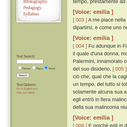
tempo, prestamente ad E
[Voice: emilia ]
[ 003 ]
A me piace nella 
dipartirsi, e come uno n
[Voice: emilia ]
[ 004 ]
Fu adunque in Fir
il quale d'una donna, m
Text Search:
Palermini, innamorato ol
del suo disiderio.
[ 005 ]
Person
Place
Word
ciò che, qual che la ca
Search
un tempo, del tutto si t
Text Options:
Go to English text
solamente alcuna sua a
Hide text labels
egli entrò in fiera mali
della sua malinconia ni
[Voice: emilia ]
[ 006 ]
E poiché egli in 