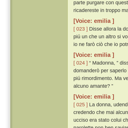
parte purgare con questa
ricadereste in troppo ma
[Voice: emilia ]
[ 023 ]
Disse allora la d
piú un che un altro si vo
io ne farò ciò che io po
[Voice: emilia ]
[ 024 ]
“ Madonna, ” disse
domanderò per saperlo 
piú rimordimento. Ma veg
alcuno amante? ”
[Voice: emilia ]
[ 025 ]
La donna, udendo 
credendo che mai alcuna
ucciso era stato colui c
parolette non ben savi