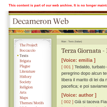
This content is part of our web archive. It is no longer mai
Main
Texts (Italian)
Terza Giornata -
[Voice: emilia ]
[ 001 ]
Tedaldo, turbato 
peregrino dopo alcun te
libera il marito di lei da
pacefica; e poi saviame
[Voice: author ]
[ 002 ]
Già si taceva Fia