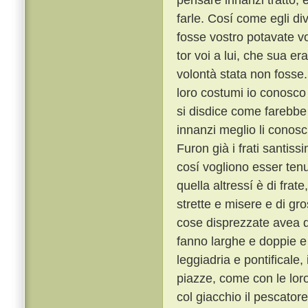
farle. Cosí come egli di
fosse vostro potavate vo
tor voi a lui, che sua 
volontà stata non fosse
loro costumi io conosco t
si disdice come farebbe 
innanzi meglio li conosc
Furon già i frati santiss
cosí vogliono esser tenu
quella altressí è di frat
strette e misere e di gro
cose disprezzate avea qu
fanno larghe e doppie e 
leggiadria e pontificale
piazze, come con le lor
col giacchio il pescator