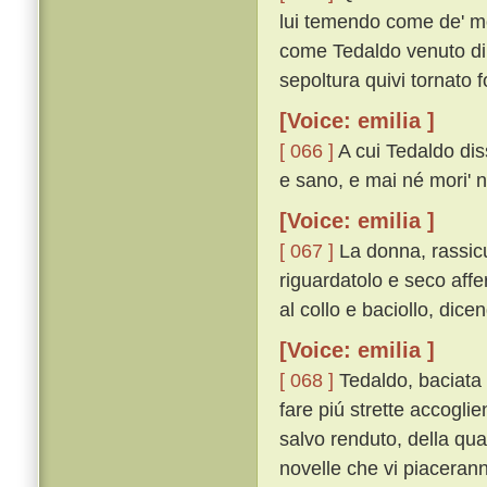
lui temendo come de' mor
come Tedaldo venuto di C
sepoltura quivi tornato f
[Voice: emilia ]
[ 066 ]
A cui Tedaldo dis
e sano, e mai né mori' né
[Voice: emilia ]
[ 067 ]
La donna, rassicu
riguardatolo e seco affe
al collo e baciollo, dicen
[Voice: emilia ]
[ 068 ]
Tedaldo, baciata 
fare piú strette accogli
salvo renduto, della qu
novelle che vi piacerann