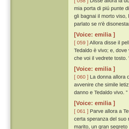
[ 058 ]
Disse allora la do
mia porta di piú punte d
gli bagnai il morto viso,
parlato se n'è disonest
[Voice: emilia ]
[ 059 ]
Allora disse il pe
Tedaldo è vivo; e, dove 
che voi il vedrete tosto. 
[Voice: emilia ]
[ 060 ]
La donna allora di
avvenire che simile leti
danno e Tedaldo vivo. ”
[Voice: emilia ]
[ 061 ]
Parve allora a Te
certa speranza del suo m
marito, un gran segreto 