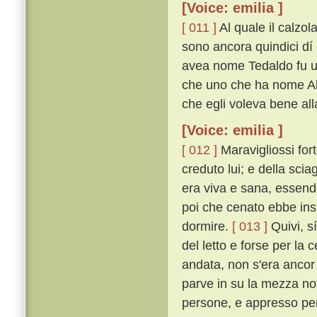
[Voice: emilia ]
[ 011 ]
Al quale il calzol
sono ancora quindici dí 
avea nome Tedaldo fu uc
che uno che ha nome Ald
che egli voleva bene all
[Voice: emilia ]
[ 012 ]
Maravigliossi fort
creduto lui; e della sci
era viva e sana, essendo
poi che cenato ebbe insi
dormire.
[ 013 ]
Quivi, sí
del letto e forse per la
andata, non s'era ancor
parve in su la mezza not
persone, e appresso per 