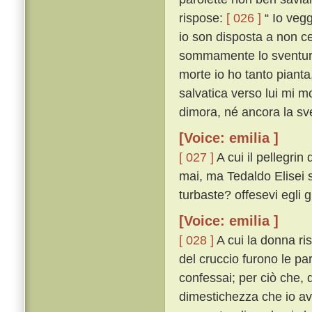
rispose:
[ 026 ]
“ Io vegg
io son disposta a non ce
sommamente lo sventurat
morte io ho tanto pianta
salvatica verso lui mi mo
dimora, né ancora la sve
[Voice: emilia ]
[ 027 ]
A cui il pellegri
mai, ma Tedaldo Elisei sí
turbaste? offesevi egli 
[Voice: emilia ]
[ 028 ]
A cui la donna ri
del cruccio furono le pa
confessai; per ciò che, q
dimestichezza che io av