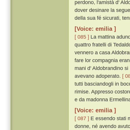
perdono, l'amistà d' Ald
dover desinare la seguen
della sua fé sicurati, ten
[Voice: emilia ]
[ 085 ]
La mattina adunqu
quattro fratelli di Tedal
vennero a casa Aldobrand
fare lor compagnia erano 
mani d' Aldobrandino si
avevano adoperato.
[ 0
tutti basciandogli in bo
rimise. Appresso costoro 
e da madonna Ermellina 
[Voice: emilia ]
[ 087 ]
E essendo stati m
donne, né avendo avuto 