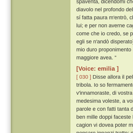
spaventa, dicendomi che
diavolo nel profondo de
sí fatta paura m'entrò, c
lui; e per non averne ca
come che io credo, se p
egli se n'andò disperato
mio duro proponimento s
maggiore avea. ”
[Voice: emilia ]
[ 030 ]
Disse allora il p
tribola. Io so fermament
v'innamoraste, di vostra
medesima voleste, a voi
parole e con fatti tanta
ben mille doppi faceste
cagion vi dovea poter m
pensare innanzi tratto;