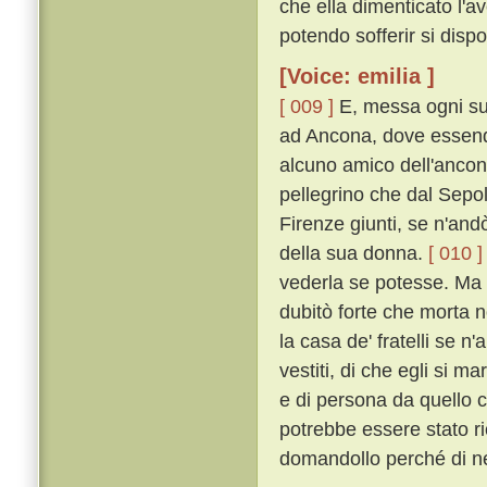
che ella dimenticato l'av
potendo sofferir si dispo
[Voice: emilia ]
[ 009 ]
E, messa ogni su
ad Ancona, dove essend
alcuno amico dell'ancon
pellegrino che dal Sepo
Firenze giunti, se n'andò
della sua donna.
[ 010 ]
vederla se potesse. Ma eg
dubitò forte che morta n
la casa de' fratelli se n'
vestiti, di che egli si m
e di persona da quello c
potrebbe essere stato r
domandollo perché di ner