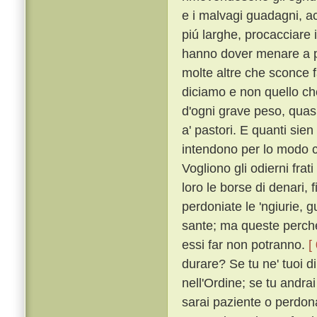
e i malvagi guadagni, acc
piú larghe, procacciare i
hanno dover menare a p
molte altre che sconce f
diciamo e non quello c
d'ogni grave peso, quasi 
a' pastori. E quanti sien
intendono per lo modo ch
Vogliono gli odierni frat
loro le borse di denari, f
perdoniate le 'ngiurie, g
sante; ma queste perché
essi far non potranno.
[
durare? Se tu ne' tuoi di
nell'Ordine; se tu andrai
sarai paziente o perdonat