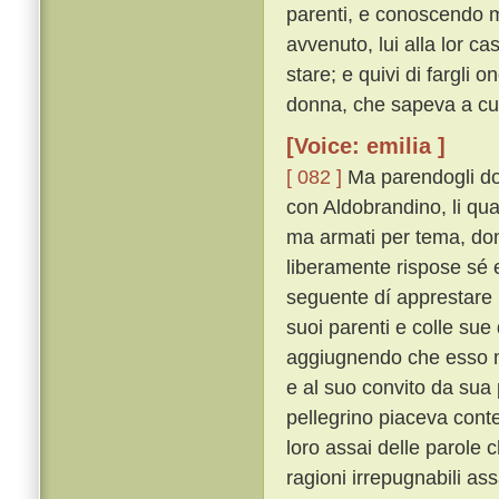
parenti, e conoscendo m
avvenuto, lui alla lor c
stare; e quivi di fargli
donna, che sapeva a cui 
[Voice: emilia ]
[ 082 ]
Ma parendogli dop
con Aldobrandino, li qu
ma armati per tema, do
liberamente rispose sé
seguente dí apprestare u
suoi parenti e colle sue 
aggiugnendo che esso m
e al suo convito da sua
pellegrino piaceva conten
loro assai delle parole c
ragioni irrepugnabili 