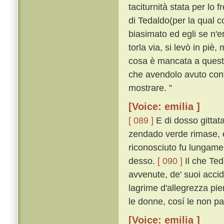
taciturnità stata per lo 
di Tedaldo(per la qual co
biasimato ed egli se n'
torla via, si levò in piè,
cosa è mancata a questo 
che avendolo avuto conti
mostrare. ”
[Voice: emilia ]
[ 089 ]
E di dosso gittata
zendado verde rimase, e
riconosciuto fu lungamen
desso.
[ 090 ]
Il che Ted
avvenute, de' suoi acciden
lagrime d'allegrezza pien
le donne, cosí le non p
[Voice: emilia ]