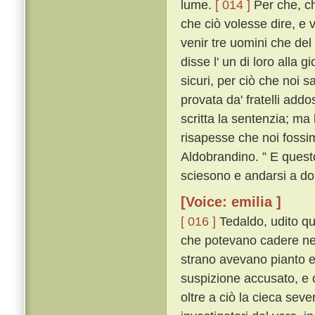
lume.
[ 014 ]
Per che, ch
che ciò volesse dire, e 
venir tre uomini che del 
disse l' un di loro alla 
sicuri, per ciò che noi 
provata da' fratelli add
scritta la sentenzia; ma
risapesse che noi fossi
Aldobrandino. ” E questo
sciesono e andarsi a do
[Voice: emilia ]
[ 016 ]
Tedaldo, udito que
che potevano cadere nel
strano avevano pianto e 
suspizione accusato, e 
oltre a ciò la cieca severi