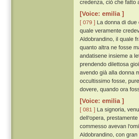
credenza, ciò che fatto
[Voice: emilia ]
[ 079 ]
La donna di due co
quale veramente credeva
Aldobrandino, il quale f
quanto altra ne fosse m
andatisene insieme a lett
prendendo dilettosa gio
avendo già alla donna m
occultissimo fosse, pure
dovere, quando ora fosse
[Voice: emilia ]
[ 081 ]
La signoria, venu
dell'opera, prestamente 
commesso avevan l'omici
Aldobrandino, con gran le