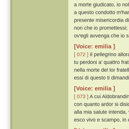
a morte giudicato, io nol
a questo condotto m'hann
presente misericordia di
non che io promettessi;
ov'egli avvenga che io 
[Voice: emilia ]
[ 072 ]
Il pellegrino allo
tu perdoni a' quattro fra
nella morte del lor frate
essi di questo ti dimand
[Voice: emilia ]
[ 073 ]
A cui Aldobrandin
con quanto ardor si disid
alla mia salute intenda,
esco vivo e scampo, in ci