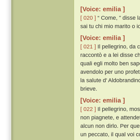
[Voice: emilia ]
[ 020 ]
“ Come, ” disse la
sai tu chi mio marito o i
[Voice: emilia ]
[ 021 ]
Il pellegrino, da 
raccontò e a lei disse ch
quali egli molto ben sape
avendolo per uno profeta
la salute d' Aldobrandin
brieve.
[Voice: emilia ]
[ 022 ]
Il pellegrino, mo
non piagnete, e attendet
alcun non dirlo. Per quel
un peccato, il qual voi