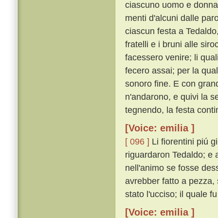
ciascuno uomo e donna c
menti d'alcuni dalle paro
ciascun festa a Tedaldo,
fratelli e i bruni alle si
facessero venire; li quali 
fecero assai; per la qual
sonoro fine. E con grand
n'andarono, e quivi la 
tegnendo, la festa cont
[Voice: emilia ]
[ 096 ]
Li fiorentini piú
riguardaron Tedaldo; e a 
nell'animo se fosse des
avrebber fatto a pezza,
stato l'ucciso; il quale f
[Voice: emilia ]