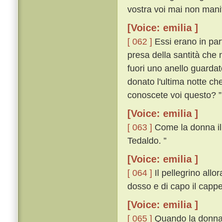
vostra voi mai non manif
[Voice: emilia ]
[ 062 ]
Essi erano in par
presa della santità che 
fuori uno anello guardat
donato l'ultima notte ch
conoscete voi questo? ”
[Voice: emilia ]
[ 063 ]
Come la donna il v
Tedaldo. ”
[Voice: emilia ]
[ 064 ]
Il pellegrino allor
dosso e di capo il cappe
[Voice: emilia ]
[ 065 ]
Quando la donna i