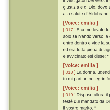
investigatori del vero, i
giustizia e di Dio, dove
alla salute d' Aldobrand
[Voice: emilia ]
[ 017 ]
E come levato fu 
solo se n'andò verso la 
entrò dentro e vide la s
ed era tutta piena di l
e avvicinatolesi disse: “
[Voice: emilia ]
[ 018 ]
La donna, udendo 
tu mi pari un pellegrin f
[Voice: emilia ]
[ 019 ]
Rispose allora il
testé qui mandato da Dio
il vostro marito. ”