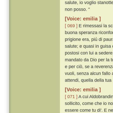
salute, io voglio stanott
non posso. ”
[Voice: emilia ]
[ 069 ]
E rimessasi la sch
buona speranza riconfort
prigione era, piú di pau
salute; e quasi in guisa 
postosi con lui a sedere,
mandato da Dio per la tu
e per ciò, se a reverenz
vuoli, senza alcun fallo
attendi, quella della tua
[Voice: emilia ]
[ 071 ]
A cui Aldobrandin
sollicito, come che io n
essere come tu di'. E n