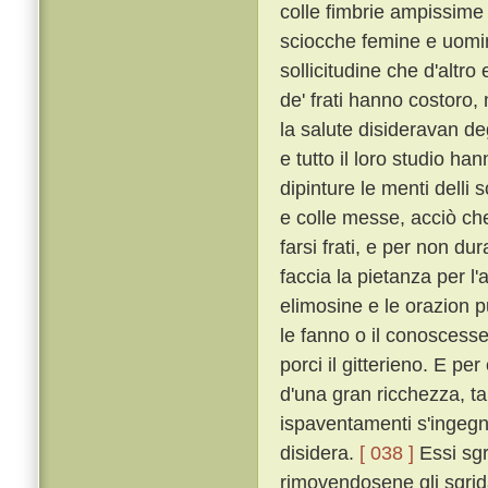
colle fimbrie ampissime
sciocche femine e uomin
sollicitudine che d'altro
de' frati hanno costoro,
la salute disideravan de
e tutto il loro studio h
dipinture le menti delli 
e colle messe, acciò che 
farsi frati, e per non dur
faccia la pietanza per l'
elimosine e le orazion 
le fanno o il conoscesser
porci il gitterieno. E p
d'una gran ricchezza, t
ispaventamenti s'ingegna
disidera.
[ 038 ]
Essi sgr
rimovendosene gli sgrida