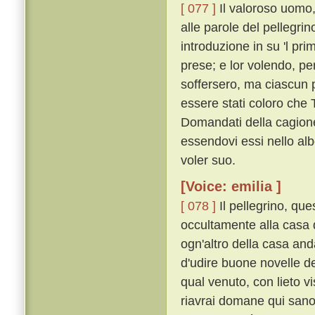
[ 077 ]
Il valoroso uomo,
alle parole del pellegri
introduzione in su 'l pri
prese; e lor volendo, pe
soffersero, ma ciascun 
essere stati coloro che
Domandati della cagione,
essendovi essi nello alb
voler suo.
[Voice: emilia ]
[ 078 ]
Il pellegrino, que
occultamente alla casa 
ogn'altro della casa and
d'udire buone novelle de
qual venuto, con lieto v
riavrai domane qui sano e