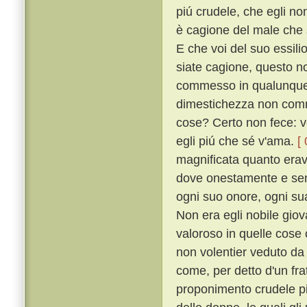
piú crudele, che egli no
è cagione del male che s
E che voi del suo essili
siate cagione, questo n
commesso in qualunque s
dimestichezza non comm
cose? Certo non fece: v
egli piú che sé v'ama.
[
magnificata quanto erava
dove onestamente e senz
ogni suo onore, ogni sua
Non era egli nobile giova
valoroso in quelle cose
non volentier veduto d
come, per detto d'un fra
proponimento crudele pi