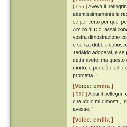
[ 055 ]
Aveva il pellegrin
attentissimamente le rac
sé per certo per quel pe
Amico di Dio, assai cono
vostra dimostrazione cono
e senza dubbio conosco i
Tedaldo adoperai, e se 
detta avete; ma questo 
morto; e per ciò quello 
prometta. ”
[Voice: emilia ]
[ 057 ]
A cui il pellegri
che Iddio mi dimostri, m
avesse. ”
[Voice: emilia ]