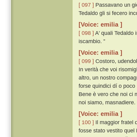
[ 097 ]
Passavano un gior
Tedaldo gli si fecero in
[Voice: emilia ]
[ 098 ]
A' quali Tedaldo i
iscambio. ”
[Voice: emilia ]
[ 099 ]
Costoro, udendol 
In verità che voi risomi
altro, un nostro compag
forse quindici dí o poco
Bene è vero che noi ci 
noi siamo, masnadiere. 
[Voice: emilia ]
[ 100 ]
Il maggior fratel
fosse stato vestito quel