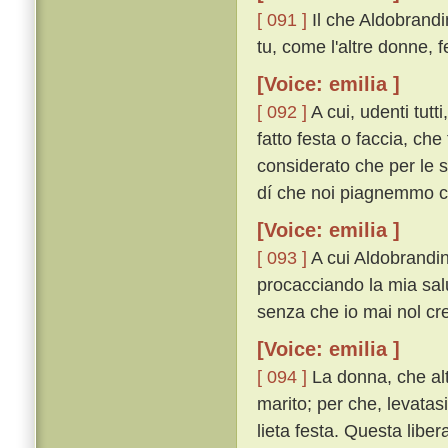
[ 091 ]
Il che Aldobrand
tu, come l'altre donne, 
[Voice: emilia ]
[ 092 ]
A cui, udenti tutt
fatto festa o faccia, che
considerato che per le s
dí che noi piagnemmo co
[Voice: emilia ]
[ 093 ]
A cui Aldobrandin 
procacciando la mia salu
senza che io mai nol cred
[Voice: emilia ]
[ 094 ]
La donna, che alt
marito; per che, levatasi
lieta festa. Questa liber