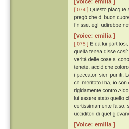
[Voice: emilia ]
[ 074 ]
Questo piacque al
pregò che di buon cuore
finisse, egli udirebbe no
[Voice: emilia ]
[ 075 ]
E da lui partitosi
quella tenea disse cosí: 
verità delle cose si co
tenete, acciò che color
i peccatori sien puniti.
chi meritato l'ha, io son
rigidamente contro Aldo
lui essere stato quello 
certissimamente falso, 
ucciditori di quel giovan
[Voice: emilia ]