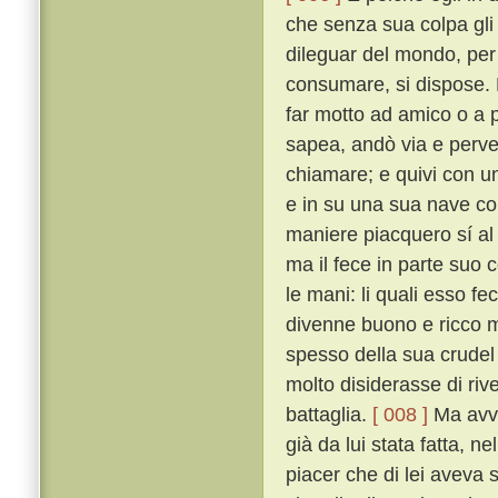
che senza sua colpa gli
dileguar del mondo, per 
consumare, si dispose. 
far motto ad amico o a 
sapea, andò via e perv
chiamare; e quivi con un
e in su una sua nave con
maniere piacquero sí al
ma il fece in parte suo c
le mani: li quali esso fe
divenne buono e ricco m
spesso della sua crudel 
molto disiderasse di riv
battaglia.
[ 008 ]
Ma avve
già da lui stata fatta, n
piacer che di lei aveva