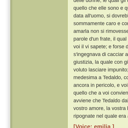
delle donne, le quali g
quello che elle sono e q
data all'uomo, si dovre
sommamente caro e con o
amarla non si rimoves
parole d'un frate, il qu
voi il vi sapete; e forse
s'ingegnava di cacciar a
giustizia, la quale con 
voluto lasciare impunito
medesima a Tedaldo, cos
ancora in pericolo, e voi
quello che a voi convie
avviene che Tedaldo dal 
vostro amore, la vostra 
ripognate nel quale era 
[Voice: emilia ]