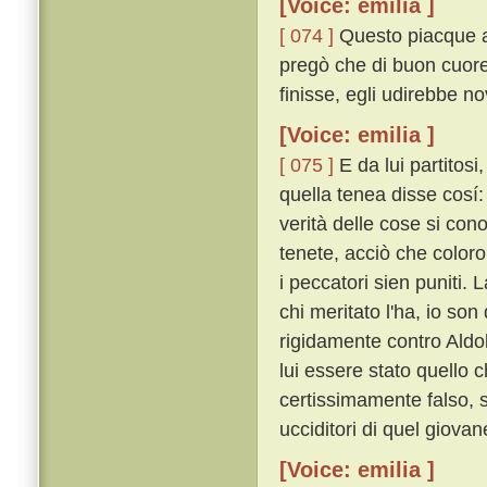
[Voice: emilia ]
[ 074 ]
Questo piacque al
pregò che di buon cuore
finisse, egli udirebbe no
[Voice: emilia ]
[ 075 ]
E da lui partitosi
quella tenea disse cosí: 
verità delle cose si co
tenete, acciò che color
i peccatori sien puniti.
chi meritato l'ha, io son
rigidamente contro Aldo
lui essere stato quello 
certissimamente falso, 
ucciditori di quel giovan
[Voice: emilia ]