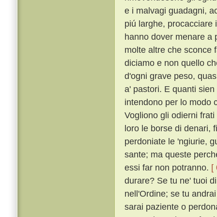
e i malvagi guadagni, acc
piú larghe, procacciare i
hanno dover menare a p
molte altre che sconce f
diciamo e non quello c
d'ogni grave peso, quasi 
a' pastori. E quanti sien
intendono per lo modo ch
Vogliono gli odierni frat
loro le borse di denari, f
perdoniate le 'ngiurie, g
sante; ma queste perché
essi far non potranno.
[
durare? Se tu ne' tuoi di
nell'Ordine; se tu andrai
sarai paziente o perdonat