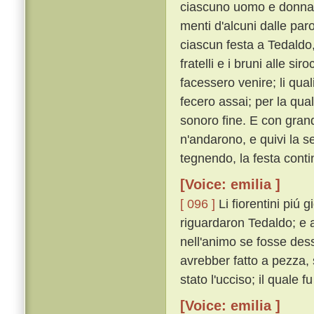
ciascuno uomo e donna c
menti d'alcuni dalle paro
ciascun festa a Tedaldo,
fratelli e i bruni alle si
facessero venire; li quali 
fecero assai; per la qual
sonoro fine. E con grand
n'andarono, e quivi la 
tegnendo, la festa cont
[Voice: emilia ]
[ 096 ]
Li fiorentini piú
riguardaron Tedaldo; e a 
nell'animo se fosse des
avrebber fatto a pezza,
stato l'ucciso; il quale f
[Voice: emilia ]