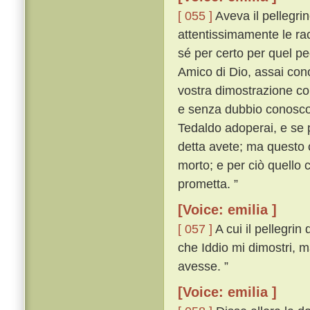
[ 055 ]
Aveva il pellegrin
attentissimamente le rac
sé per certo per quel pe
Amico di Dio, assai cono
vostra dimostrazione cono
e senza dubbio conosco i
Tedaldo adoperai, e se 
detta avete; ma questo 
morto; e per ciò quello 
prometta. ”
[Voice: emilia ]
[ 057 ]
A cui il pellegri
che Iddio mi dimostri, m
avesse. ”
[Voice: emilia ]