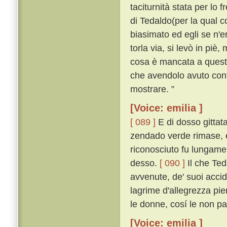
taciturnità stata per lo 
di Tedaldo(per la qual co
biasimato ed egli se n'
torla via, si levò in piè,
cosa è mancata a questo 
che avendolo avuto conti
mostrare. ”
[Voice: emilia ]
[ 089 ]
E di dosso gittata
zendado verde rimase, e
riconosciuto fu lungamen
desso.
[ 090 ]
Il che Ted
avvenute, de' suoi acciden
lagrime d'allegrezza pien
le donne, cosí le non p
[Voice: emilia ]