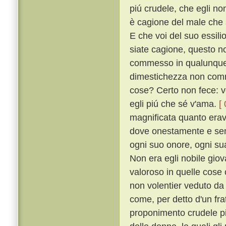
piú crudele, che egli no
è cagione del male che s
E che voi del suo essili
siate cagione, questo n
commesso in qualunque s
dimestichezza non comm
cose? Certo non fece: v
egli piú che sé v'ama.
[
magnificata quanto erava
dove onestamente e senz
ogni suo onore, ogni sua
Non era egli nobile giova
valoroso in quelle cose
non volentier veduto d
come, per detto d'un fra
proponimento crudele pi