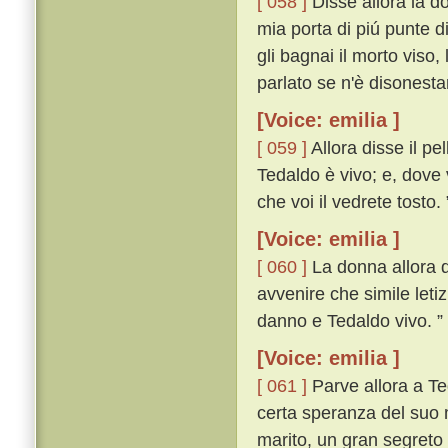
[ 058 ]
Disse allora la do
mia porta di piú punte d
gli bagnai il morto viso,
parlato se n'è disonest
[Voice: emilia ]
[ 059 ]
Allora disse il pe
Tedaldo è vivo; e, dove 
che voi il vedrete tosto. 
[Voice: emilia ]
[ 060 ]
La donna allora di
avvenire che simile leti
danno e Tedaldo vivo. ”
[Voice: emilia ]
[ 061 ]
Parve allora a Te
certa speranza del suo m
marito, un gran segreto 