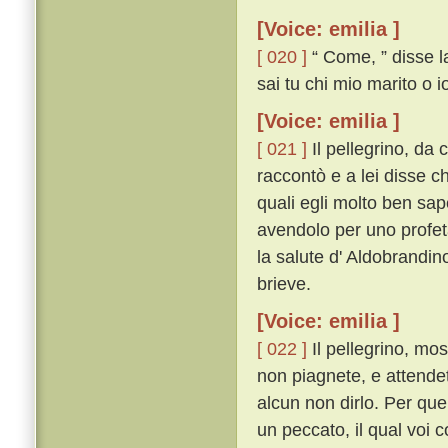
[Voice: emilia ]
[ 020 ]
“ Come, ” disse la
sai tu chi mio marito o i
[Voice: emilia ]
[ 021 ]
Il pellegrino, da 
raccontò e a lei disse ch
quali egli molto ben sape
avendolo per uno profeta
la salute d' Aldobrandin
brieve.
[Voice: emilia ]
[ 022 ]
Il pellegrino, mo
non piagnete, e attendet
alcun non dirlo. Per quel
un peccato, il qual voi