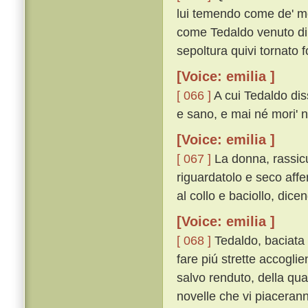
lui temendo come de' mor
come Tedaldo venuto di C
sepoltura quivi tornato f
[Voice: emilia ]
[ 066 ]
A cui Tedaldo dis
e sano, e mai né mori' né
[Voice: emilia ]
[ 067 ]
La donna, rassicu
riguardatolo e seco affe
al collo e baciollo, dicen
[Voice: emilia ]
[ 068 ]
Tedaldo, baciata 
fare piú strette accogli
salvo renduto, della qu
novelle che vi piacerann