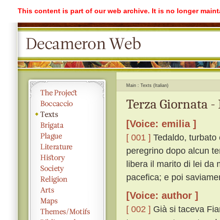
This content is part of our web archive. It is no longer mai
Main
Texts (Italian)
Terza Giornata -
[Voice: emilia ]
[ 001 ]
Tedaldo, turbato 
peregrino dopo alcun te
libera il marito di lei da
pacefica; e poi saviame
[Voice: author ]
[ 002 ]
Già si taceva Fia