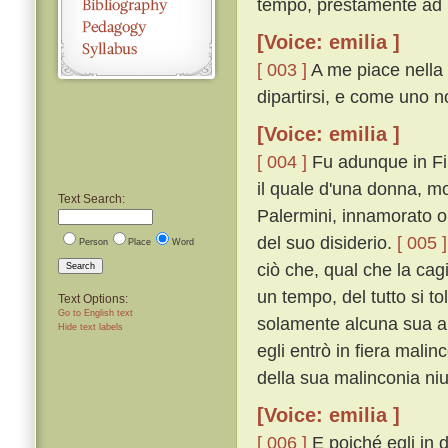
tempo, prestamente ad E
[Voice: emilia ]
[ 003 ]
A me piace nella 
dipartirsi, e come uno n
[Voice: emilia ]
[ 004 ]
Fu adunque in Fir
il quale d'una donna, m
Text Search:
Palermini, innamorato ol
del suo disiderio.
[ 005 ]
Person
Place
Word
ciò che, qual che la ca
Search
un tempo, del tutto si t
Text Options:
Go to English text
solamente alcuna sua a
Hide text labels
egli entrò in fiera mali
della sua malinconia ni
[Voice: emilia ]
[ 006 ]
E poiché egli in 