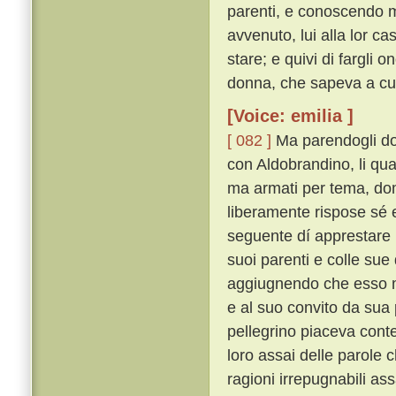
parenti, e conoscendo m
avvenuto, lui alla lor c
stare; e quivi di fargli
donna, che sapeva a cui 
[Voice: emilia ]
[ 082 ]
Ma parendogli dop
con Aldobrandino, li qu
ma armati per tema, do
liberamente rispose sé
seguente dí apprestare u
suoi parenti e colle sue 
aggiugnendo che esso m
e al suo convito da sua
pellegrino piaceva conten
loro assai delle parole c
ragioni irrepugnabili 