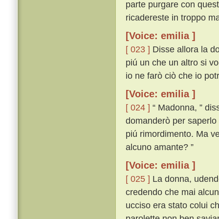
parte purgare con questa
ricadereste in troppo ma
[Voice: emilia ]
[ 023 ]
Disse allora la d
piú un che un altro si vo
io ne farò ciò che io po
[Voice: emilia ]
[ 024 ]
“ Madonna, ” disse
domanderò per saperlo 
piú rimordimento. Ma veg
alcuno amante? ”
[Voice: emilia ]
[ 025 ]
La donna, udendo 
credendo che mai alcuna
ucciso era stato colui c
parolette non ben savi