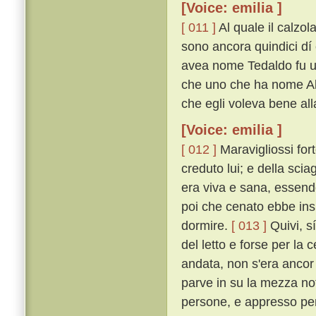
[Voice: emilia ]
[ 011 ]
Al quale il calzol
sono ancora quindici dí 
avea nome Tedaldo fu uc
che uno che ha nome Ald
che egli voleva bene all
[Voice: emilia ]
[ 012 ]
Maravigliossi fort
creduto lui; e della sci
era viva e sana, essendo
poi che cenato ebbe insi
dormire.
[ 013 ]
Quivi, sí
del letto e forse per la
andata, non s'era ancor
parve in su la mezza not
persone, e appresso per 