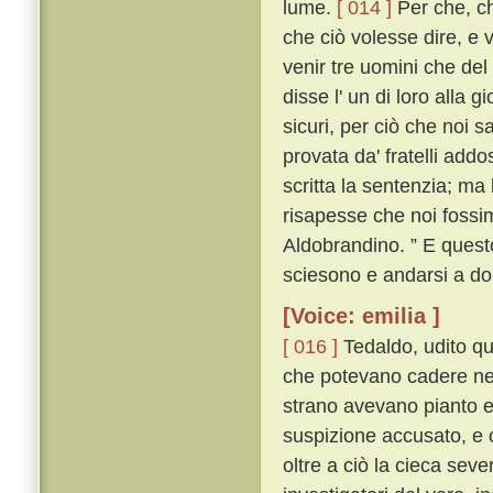
lume.
[ 014 ]
Per che, ch
che ciò volesse dire, e 
venir tre uomini che del 
disse l' un di loro alla 
sicuri, per ciò che noi 
provata da' fratelli add
scritta la sentenzia; ma
risapesse che noi fossi
Aldobrandino. ” E questo
sciesono e andarsi a do
[Voice: emilia ]
[ 016 ]
Tedaldo, udito que
che potevano cadere nel
strano avevano pianto e 
suspizione accusato, e 
oltre a ciò la cieca severi