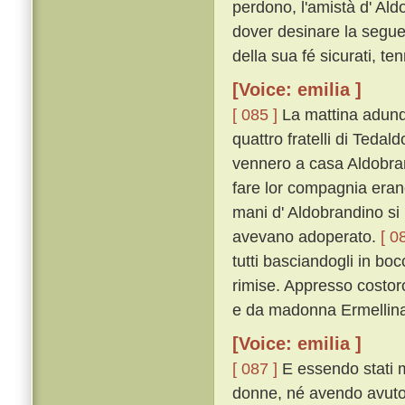
perdono, l'amistà d' Ald
dover desinare la seguen
della sua fé sicurati, ten
[Voice: emilia ]
[ 085 ]
La mattina adunqu
quattro fratelli di Tedal
vennero a casa Aldobrand
fare lor compagnia erano 
mani d' Aldobrandino si
avevano adoperato.
[ 0
tutti basciandogli in bo
rimise. Appresso costoro 
e da madonna Ermellina 
[Voice: emilia ]
[ 087 ]
E essendo stati m
donne, né avendo avuto 