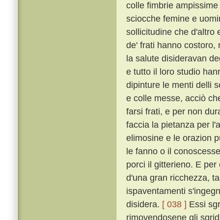
colle fimbrie ampissime
sciocche femine e uomin
sollicitudine che d'altro
de' frati hanno costoro,
la salute disideravan de
e tutto il loro studio h
dipinture le menti delli 
e colle messe, acciò che 
farsi frati, e per non dur
faccia la pietanza per l'
elimosine e le orazion 
le fanno o il conoscesser
porci il gitterieno. E p
d'una gran ricchezza, t
ispaventamenti s'ingegna
disidera.
[ 038 ]
Essi sgr
rimovendosene gli sgrida