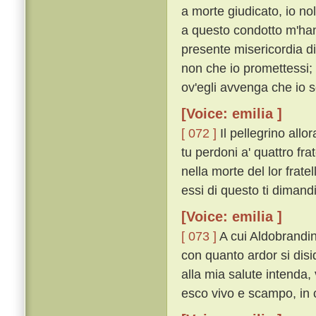
a morte giudicato, io nol
a questo condotto m'hann
presente misericordia di
non che io promettessi;
ov'egli avvenga che io 
[Voice: emilia ]
[ 072 ]
Il pellegrino allo
tu perdoni a' quattro fra
nella morte del lor frate
essi di questo ti dimand
[Voice: emilia ]
[ 073 ]
A cui Aldobrandin
con quanto ardor si disid
alla mia salute intenda,
esco vivo e scampo, in ci