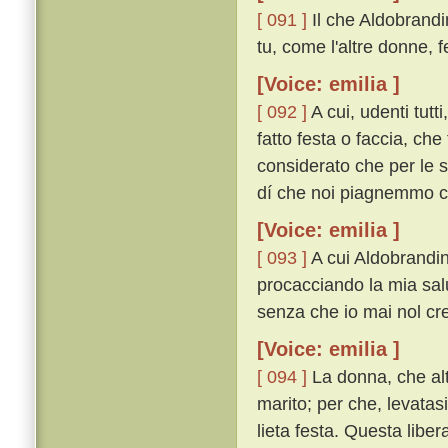
[ 091 ]
Il che Aldobrand
tu, come l'altre donne, 
[Voice: emilia ]
[ 092 ]
A cui, udenti tutt
fatto festa o faccia, che
considerato che per le s
dí che noi piagnemmo co
[Voice: emilia ]
[ 093 ]
A cui Aldobrandin 
procacciando la mia salu
senza che io mai nol cred
[Voice: emilia ]
[ 094 ]
La donna, che alt
marito; per che, levatasi
lieta festa. Questa liber