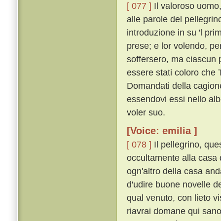
[ 077 ]
Il valoroso uomo,
alle parole del pellegri
introduzione in su 'l pri
prese; e lor volendo, pe
soffersero, ma ciascun 
essere stati coloro che
Domandati della cagione,
essendovi essi nello alb
voler suo.
[Voice: emilia ]
[ 078 ]
Il pellegrino, que
occultamente alla casa 
ogn'altro della casa and
d'udire buone novelle de
qual venuto, con lieto v
riavrai domane qui sano e