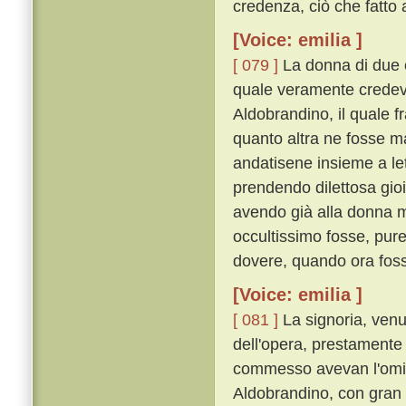
credenza, ciò che fatto
[Voice: emilia ]
[ 079 ]
La donna di due co
quale veramente credeva
Aldobrandino, il quale f
quanto altra ne fosse m
andatisene insieme a lett
prendendo dilettosa gio
avendo già alla donna m
occultissimo fosse, pure
dovere, quando ora fosse
[Voice: emilia ]
[ 081 ]
La signoria, venu
dell'opera, prestamente 
commesso avevan l'omici
Aldobrandino, con gran le