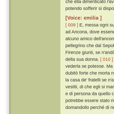
che ella dimenticato l'av
potendo sofferir si dispo
[Voice: emilia ]
[ 009 ]
E, messa ogni su
ad Ancona, dove essend
alcuno amico dell'ancon
pellegrino che dal Sepo
Firenze giunti, se n'andò
della sua donna.
[ 010 ]
vederla se potesse. Ma eg
dubitò forte che morta n
la casa de' fratelli se n'
vestiti, di che egli si m
e di persona da quello c
potrebbe essere stato r
domandollo perché di ner