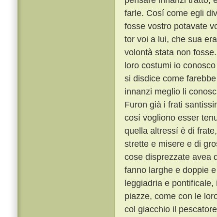
farle. Cosí come egli di
fosse vostro potavate vo
tor voi a lui, che sua 
volontà stata non fosse
loro costumi io conosco t
si disdice come farebbe 
innanzi meglio li conosc
Furon già i frati santiss
cosí vogliono esser tenu
quella altressí è di frat
strette e misere e di gro
cose disprezzate avea qu
fanno larghe e doppie e 
leggiadria e pontificale
piazze, come con le lor
col giacchio il pescator