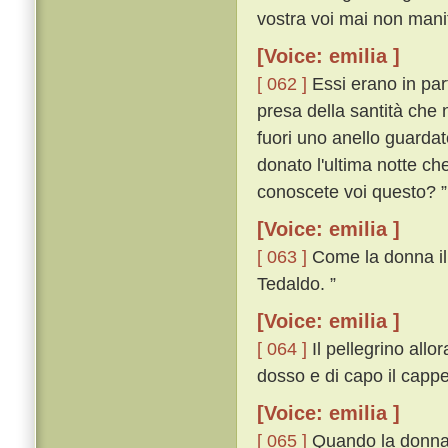
vostra voi mai non manif
[Voice: emilia ]
[ 062 ]
Essi erano in par
presa della santità che 
fuori uno anello guardat
donato l'ultima notte ch
conoscete voi questo? ”
[Voice: emilia ]
[ 063 ]
Come la donna il v
Tedaldo. ”
[Voice: emilia ]
[ 064 ]
Il pellegrino allor
dosso e di capo il cappe
[Voice: emilia ]
[ 065 ]
Quando la donna i