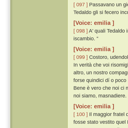
[ 097 ]
Passavano un gior
Tedaldo gli si fecero in
[Voice: emilia ]
[ 098 ]
A' quali Tedaldo i
iscambio. ”
[Voice: emilia ]
[ 099 ]
Costoro, udendol 
In verità che voi risomi
altro, un nostro compag
forse quindici dí o poco
Bene è vero che noi ci 
noi siamo, masnadiere. 
[Voice: emilia ]
[ 100 ]
Il maggior fratel
fosse stato vestito quel