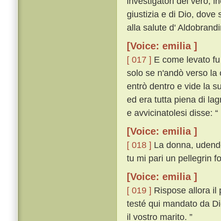
investigatori del vero, i
giustizia e di Dio, dove
alla salute d' Aldobrand
[Voice: emilia ]
[ 017 ]
E come levato fu 
solo se n'andò verso la 
entrò dentro e vide la s
ed era tutta piena di l
e avvicinatolesi disse: “
[Voice: emilia ]
[ 018 ]
La donna, udendo 
tu mi pari un pellegrin f
[Voice: emilia ]
[ 019 ]
Rispose allora il
testé qui mandato da Dio
il vostro marito. ”