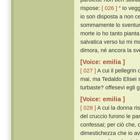
rispose:
[ 026 ]
“ Io vegg
io son disposta a non ce
sommamente lo sventurat
morte io ho tanto pianta
salvatica verso lui mi mo
dimora, né ancora la sve
[Voice: emilia ]
[ 027 ]
A cui il pellegri
mai, ma Tedaldo Elisei sí
turbaste? offesevi egli 
[Voice: emilia ]
[ 028 ]
A cui la donna ri
del cruccio furono le pa
confessai; per ciò che, q
dimestichezza che io av