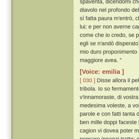
spaventa, dicendomi che
diavolo nel profondo de
sí fatta paura m'entrò, c
lui; e per non averne ca
come che io credo, se p
egli se n'andò disperato
mio duro proponimento s
maggiore avea. ”
[Voice: emilia ]
[ 030 ]
Disse allora il p
tribola. Io so fermament
v'innamoraste, di vostra
medesima voleste, a voi
parole e con fatti tanta
ben mille doppi faceste
cagion vi dovea poter m
pensare innanzi tratto;