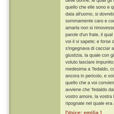
delle donne, le quali g
quello che elle sono e q
data all'uomo, si dovre
sommamente caro e con o
amarla non si rimoves
parole d'un frate, il qu
voi il vi sapete; e forse
s'ingegnava di cacciar a
giustizia, la quale con 
voluto lasciare impunito
medesima a Tedaldo, cos
ancora in pericolo, e voi
quello che a voi convie
avviene che Tedaldo dal 
vostro amore, la vostra 
ripognate nel quale era 
[Voice: emilia ]