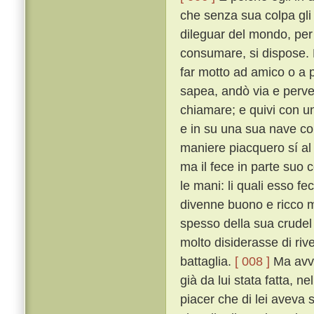
che senza sua colpa gli
dileguar del mondo, per 
consumare, si dispose. 
far motto ad amico o a 
sapea, andò via e perv
chiamare; e quivi con un
e in su una sua nave con
maniere piacquero sí al
ma il fece in parte suo c
le mani: li quali esso fe
divenne buono e ricco m
spesso della sua crudel 
molto disiderasse di riv
battaglia.
[ 008 ]
Ma avve
già da lui stata fatta, n
piacer che di lei aveva