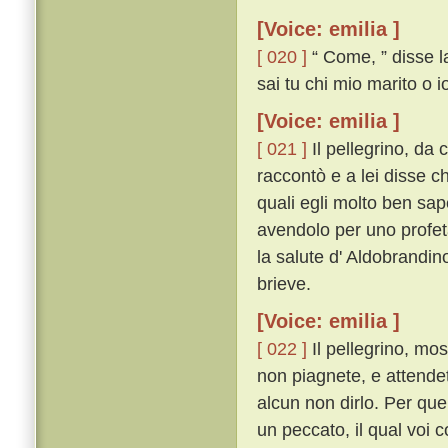
[Voice: emilia ]
[ 020 ]
“ Come, ” disse la
sai tu chi mio marito o i
[Voice: emilia ]
[ 021 ]
Il pellegrino, da 
raccontò e a lei disse ch
quali egli molto ben sape
avendolo per uno profeta
la salute d' Aldobrandin
brieve.
[Voice: emilia ]
[ 022 ]
Il pellegrino, mo
non piagnete, e attendet
alcun non dirlo. Per quel
un peccato, il qual voi