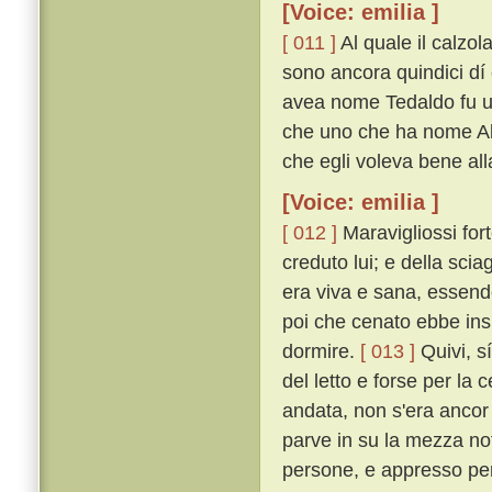
[Voice: emilia ]
[ 011 ]
Al quale il calzol
sono ancora quindici dí 
avea nome Tedaldo fu uc
che uno che ha nome Ald
che egli voleva bene all
[Voice: emilia ]
[ 012 ]
Maravigliossi fort
creduto lui; e della sci
era viva e sana, essendo
poi che cenato ebbe insi
dormire.
[ 013 ]
Quivi, sí
del letto e forse per la
andata, non s'era ancor
parve in su la mezza not
persone, e appresso per 