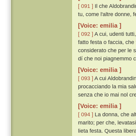
[ 091 ]
Il che Aldobrand
tu, come l'altre donne, 
[Voice: emilia ]
[ 092 ]
A cui, udenti tutt
fatto festa o faccia, che
considerato che per le s
dí che noi piagnemmo co
[Voice: emilia ]
[ 093 ]
A cui Aldobrandin 
procacciando la mia salu
senza che io mai nol cred
[Voice: emilia ]
[ 094 ]
La donna, che alt
marito; per che, levatasi
lieta festa. Questa liber