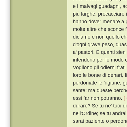
e i malvagi guadagni, acc
piú larghe, procacciare i
hanno dover menare a p
molte altre che sconce f
diciamo e non quello c
d'ogni grave peso, quasi 
a' pastori. E quanti sien
intendono per lo modo ch
Vogliono gli odierni frat
loro le borse di denari, f
perdoniate le 'ngiurie, g
sante; ma queste perché
essi far non potranno.
[
durare? Se tu ne' tuoi di
nell'Ordine; se tu andrai
sarai paziente o perdonat