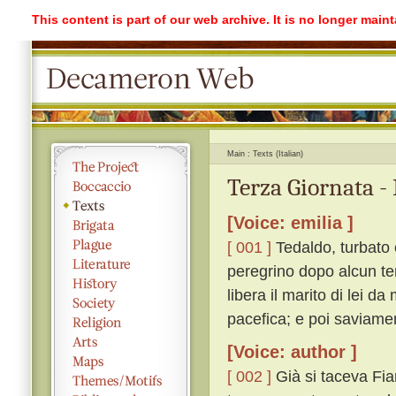
This content is part of our web archive. It is no longer mai
Main
Texts (Italian)
Terza Giornata -
[Voice: emilia ]
[ 001 ]
Tedaldo, turbato 
peregrino dopo alcun te
libera il marito di lei da
pacefica; e poi saviame
[Voice: author ]
[ 002 ]
Già si taceva Fia