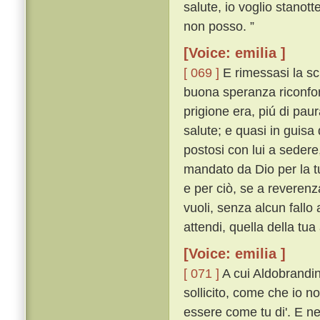
salute, io voglio stanott
non posso. ”
[Voice: emilia ]
[ 069 ]
E rimessasi la sch
buona speranza riconfort
prigione era, piú di pau
salute; e quasi in guisa 
postosi con lui a sedere,
mandato da Dio per la tu
e per ciò, se a reverenz
vuoli, senza alcun fallo
attendi, quella della tua
[Voice: emilia ]
[ 071 ]
A cui Aldobrandin
sollicito, come che io n
essere come tu di'. E n