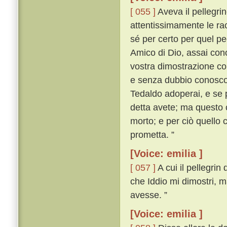
[ 055 ]
Aveva il pellegrin
attentissimamente le rac
sé per certo per quel pe
Amico di Dio, assai cono
vostra dimostrazione cono
e senza dubbio conosco i
Tedaldo adoperai, e se 
detta avete; ma questo 
morto; e per ciò quello 
prometta. ”
[Voice: emilia ]
[ 057 ]
A cui il pellegri
che Iddio mi dimostri, m
avesse. ”
[Voice: emilia ]