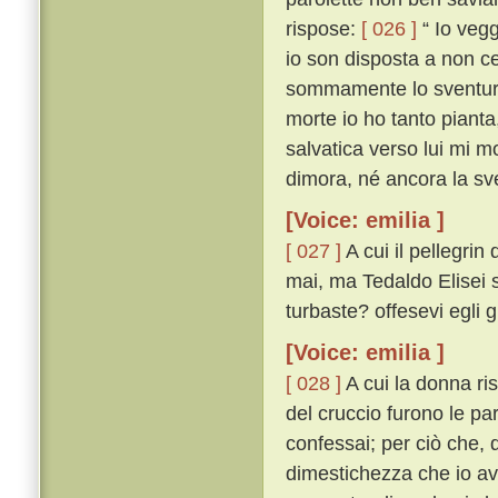
rispose:
[ 026 ]
“ Io vegg
io son disposta a non ce
sommamente lo sventurat
morte io ho tanto pianta
salvatica verso lui mi mo
dimora, né ancora la sve
[Voice: emilia ]
[ 027 ]
A cui il pellegri
mai, ma Tedaldo Elisei sí
turbaste? offesevi egli 
[Voice: emilia ]
[ 028 ]
A cui la donna ri
del cruccio furono le pa
confessai; per ciò che, q
dimestichezza che io av