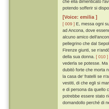
che ella dimenticato l'av
potendo sofferir si dispo
[Voice: emilia ]
[ 009 ]
E, messa ogni su
ad Ancona, dove essend
alcuno amico dell'ancon
pellegrino che dal Sepo
Firenze giunti, se n'andò
della sua donna.
[ 010 ]
vederla se potesse. Ma eg
dubitò forte che morta n
la casa de' fratelli se n'
vestiti, di che egli si m
e di persona da quello c
potrebbe essere stato r
domandollo perché di ner