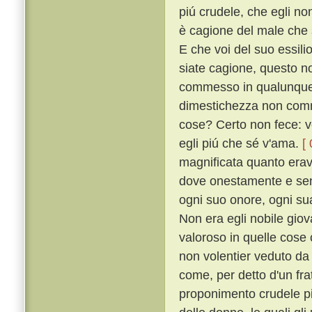
piú crudele, che egli no
è cagione del male che s
E che voi del suo essili
siate cagione, questo n
commesso in qualunque s
dimestichezza non comm
cose? Certo non fece: v
egli piú che sé v'ama.
[
magnificata quanto erava
dove onestamente e senz
ogni suo onore, ogni sua
Non era egli nobile giova
valoroso in quelle cose
non volentier veduto d
come, per detto d'un fra
proponimento crudele pi