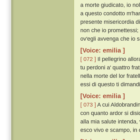
a morte giudicato, io nol
a questo condotto m'hann
presente misericordia di
non che io promettessi;
ov'egli avvenga che io 
[Voice: emilia ]
[ 072 ]
Il pellegrino allo
tu perdoni a' quattro fra
nella morte del lor frate
essi di questo ti dimand
[Voice: emilia ]
[ 073 ]
A cui Aldobrandin
con quanto ardor si disid
alla mia salute intenda,
esco vivo e scampo, in ci