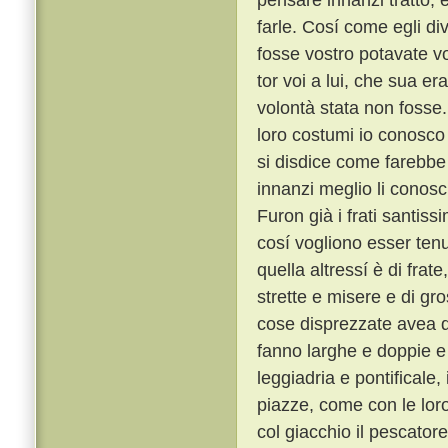
farle. Cosí come egli di
fosse vostro potavate vo
tor voi a lui, che sua 
volontà stata non fosse
loro costumi io conosco t
si disdice come farebbe 
innanzi meglio li conosc
Furon già i frati santiss
cosí vogliono esser tenu
quella altressí è di frat
strette e misere e di gro
cose disprezzate avea qu
fanno larghe e doppie e 
leggiadria e pontificale
piazze, come con le lor
col giacchio il pescator