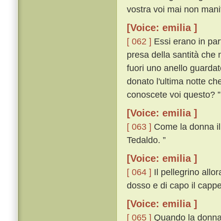
vostra voi mai non manif
[Voice: emilia ]
[ 062 ]
Essi erano in par
presa della santità che 
fuori uno anello guardat
donato l'ultima notte ch
conoscete voi questo? ”
[Voice: emilia ]
[ 063 ]
Come la donna il v
Tedaldo. ”
[Voice: emilia ]
[ 064 ]
Il pellegrino allor
dosso e di capo il cappe
[Voice: emilia ]
[ 065 ]
Quando la donna i