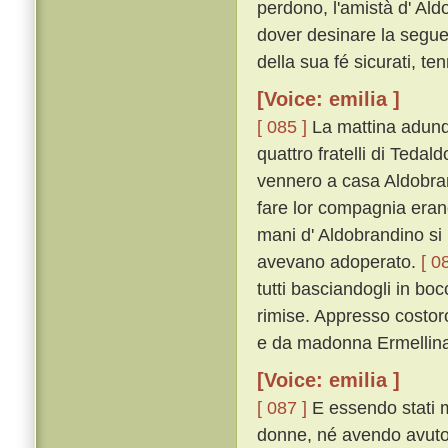
perdono, l'amistà d' Ald
dover desinare la seguen
della sua fé sicurati, ten
[Voice: emilia ]
[ 085 ]
La mattina adunqu
quattro fratelli di Tedal
vennero a casa Aldobrand
fare lor compagnia erano 
mani d' Aldobrandino si
avevano adoperato.
[ 0
tutti basciandogli in bo
rimise. Appresso costoro 
e da madonna Ermellina 
[Voice: emilia ]
[ 087 ]
E essendo stati m
donne, né avendo avuto 