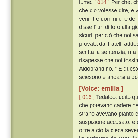
lume.
[ 014 ]
Per che, ch
che ciò volesse dire, e 
venir tre uomini che del 
disse l' un di loro alla 
sicuri, per ciò che noi 
provata da' fratelli add
scritta la sentenzia; ma
risapesse che noi fossi
Aldobrandino. ” E questo
sciesono e andarsi a do
[Voice: emilia ]
[ 016 ]
Tedaldo, udito que
che potevano cadere nel
strano avevano pianto e 
suspizione accusato, e 
oltre a ciò la cieca severi