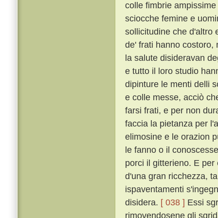
colle fimbrie ampissime
sciocche femine e uomin
sollicitudine che d'altro
de' frati hanno costoro,
la salute disideravan de
e tutto il loro studio h
dipinture le menti delli 
e colle messe, acciò che 
farsi frati, e per non dur
faccia la pietanza per l'
elimosine e le orazion 
le fanno o il conoscesser
porci il gitterieno. E p
d'una gran ricchezza, t
ispaventamenti s'ingegna
disidera.
[ 038 ]
Essi sgr
rimovendosene gli sgrida