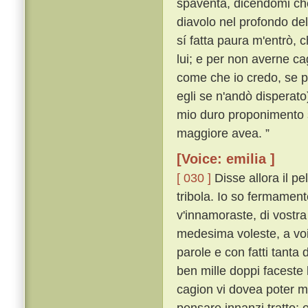
spaventa, dicendomi che
diavolo nel profondo de
sí fatta paura m'entrò, c
lui; e per non averne ca
come che io credo, se p
egli se n'andò disperato
mio duro proponimento s
maggiore avea. ”
[Voice: emilia ]
[ 030 ]
Disse allora il p
tribola. Io so fermament
v'innamoraste, di vostra
medesima voleste, a voi
parole e con fatti tanta
ben mille doppi faceste
cagion vi dovea poter m
pensare innanzi tratto;