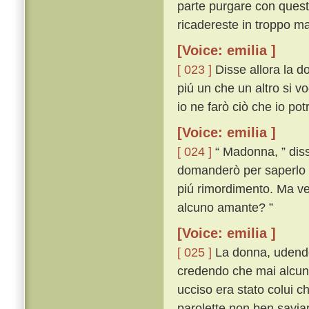
parte purgare con questa
ricadereste in troppo ma
[Voice: emilia ]
[ 023 ]
Disse allora la d
piú un che un altro si vo
io ne farò ciò che io po
[Voice: emilia ]
[ 024 ]
“ Madonna, ” disse
domanderò per saperlo 
piú rimordimento. Ma veg
alcuno amante? ”
[Voice: emilia ]
[ 025 ]
La donna, udendo 
credendo che mai alcuna
ucciso era stato colui c
parolette non ben savi