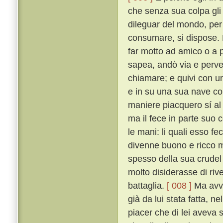
che senza sua colpa gli
dileguar del mondo, per 
consumare, si dispose. 
far motto ad amico o a 
sapea, andò via e perv
chiamare; e quivi con un
e in su una sua nave con
maniere piacquero sí al
ma il fece in parte suo c
le mani: li quali esso fe
divenne buono e ricco m
spesso della sua crudel 
molto disiderasse di riv
battaglia.
[ 008 ]
Ma avve
già da lui stata fatta, n
piacer che di lei aveva