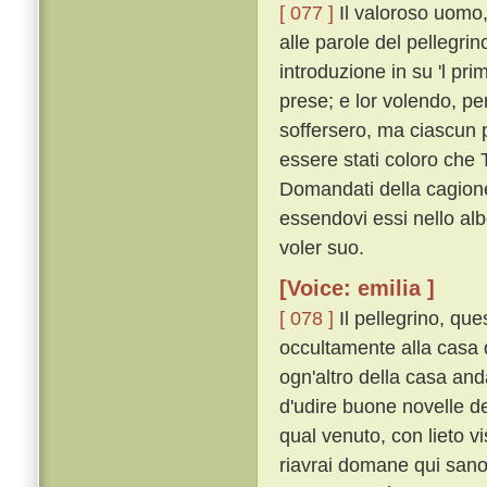
[ 077 ]
Il valoroso uomo,
alle parole del pellegri
introduzione in su 'l pri
prese; e lor volendo, pe
soffersero, ma ciascun 
essere stati coloro che
Domandati della cagione,
essendovi essi nello alb
voler suo.
[Voice: emilia ]
[ 078 ]
Il pellegrino, que
occultamente alla casa 
ogn'altro della casa and
d'udire buone novelle de
qual venuto, con lieto v
riavrai domane qui sano e