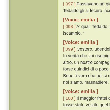
[ 097 ]
Passavano un gior
Tedaldo gli si fecero in
[Voice: emilia ]
[ 098 ]
A' quali Tedaldo i
iscambio. ”
[Voice: emilia ]
[ 099 ]
Costoro, udendol 
In verità che voi risomi
altro, un nostro compag
forse quindici dí o poco
Bene è vero che noi ci 
noi siamo, masnadiere. 
[Voice: emilia ]
[ 100 ]
Il maggior fratel
fosse stato vestito quel