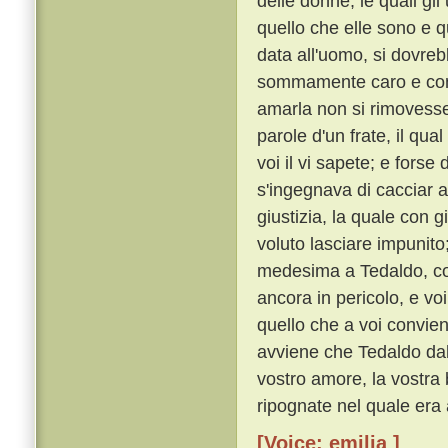
delle donne, le quali g
quello che elle sono e q
data all'uomo, si dovre
sommamente caro e con o
amarla non si rimoves
parole d'un frate, il qu
voi il vi sapete; e forse
s'ingegnava di cacciar a
giustizia, la quale con 
voluto lasciare impunito
medesima a Tedaldo, cos
ancora in pericolo, e voi
quello che a voi convie
avviene che Tedaldo dal 
vostro amore, la vostra 
ripognate nel quale era 
[Voice: emilia ]