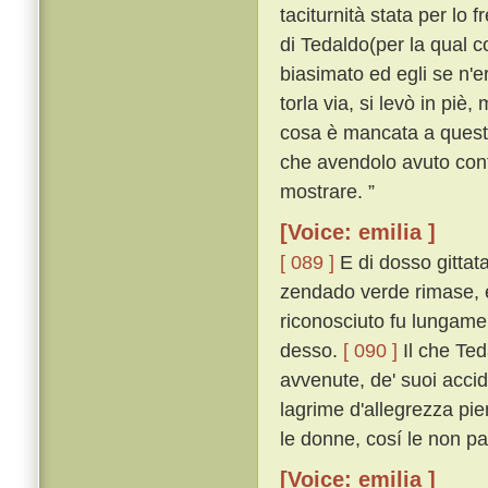
taciturnità stata per lo 
di Tedaldo(per la qual co
biasimato ed egli se n'
torla via, si levò in piè,
cosa è mancata a questo 
che avendolo avuto conti
mostrare. ”
[Voice: emilia ]
[ 089 ]
E di dosso gittata
zendado verde rimase, e
riconosciuto fu lungamen
desso.
[ 090 ]
Il che Ted
avvenute, de' suoi acciden
lagrime d'allegrezza pien
le donne, cosí le non p
[Voice: emilia ]