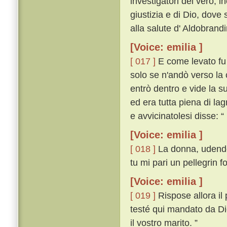
investigatori del vero, i
giustizia e di Dio, dove
alla salute d' Aldobrand
[Voice: emilia ]
[ 017 ]
E come levato fu 
solo se n'andò verso la 
entrò dentro e vide la s
ed era tutta piena di l
e avvicinatolesi disse: “
[Voice: emilia ]
[ 018 ]
La donna, udendo 
tu mi pari un pellegrin f
[Voice: emilia ]
[ 019 ]
Rispose allora il
testé qui mandato da Dio
il vostro marito. ”