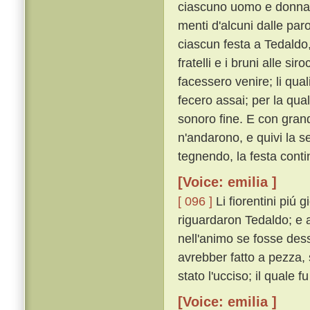
ciascuno uomo e donna c
menti d'alcuni dalle paro
ciascun festa a Tedaldo,
fratelli e i bruni alle si
facessero venire; li quali 
fecero assai; per la qual
sonoro fine. E con grand
n'andarono, e quivi la 
tegnendo, la festa cont
[Voice: emilia ]
[ 096 ]
Li fiorentini piú
riguardaron Tedaldo; e a 
nell'animo se fosse des
avrebber fatto a pezza,
stato l'ucciso; il quale f
[Voice: emilia ]