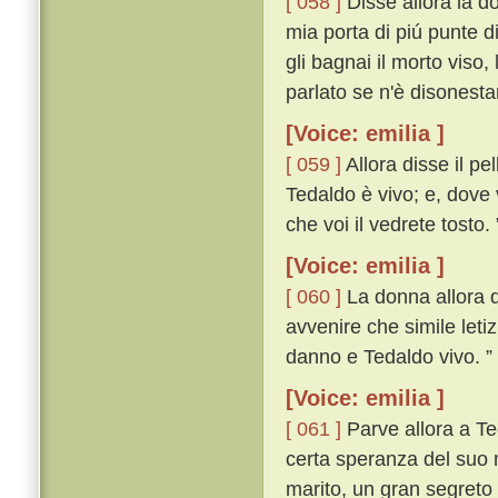
[ 058 ]
Disse allora la do
mia porta di piú punte d
gli bagnai il morto viso,
parlato se n'è disonest
[Voice: emilia ]
[ 059 ]
Allora disse il pe
Tedaldo è vivo; e, dove 
che voi il vedrete tosto. 
[Voice: emilia ]
[ 060 ]
La donna allora di
avvenire che simile leti
danno e Tedaldo vivo. ”
[Voice: emilia ]
[ 061 ]
Parve allora a Te
certa speranza del suo m
marito, un gran segreto 