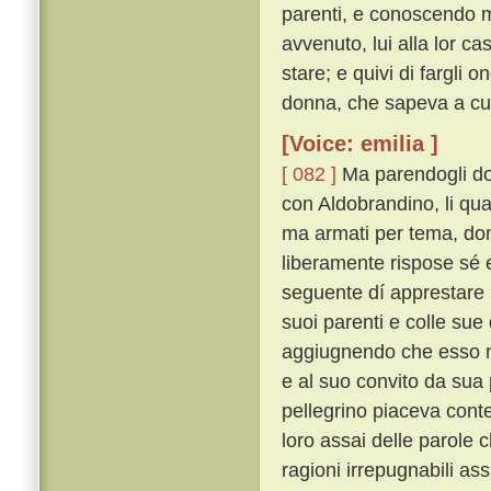
parenti, e conoscendo m
avvenuto, lui alla lor c
stare; e quivi di fargli
donna, che sapeva a cui 
[Voice: emilia ]
[ 082 ]
Ma parendogli dop
con Aldobrandino, li qu
ma armati per tema, do
liberamente rispose sé
seguente dí apprestare u
suoi parenti e colle sue 
aggiugnendo che esso m
e al suo convito da sua
pellegrino piaceva conten
loro assai delle parole c
ragioni irrepugnabili 