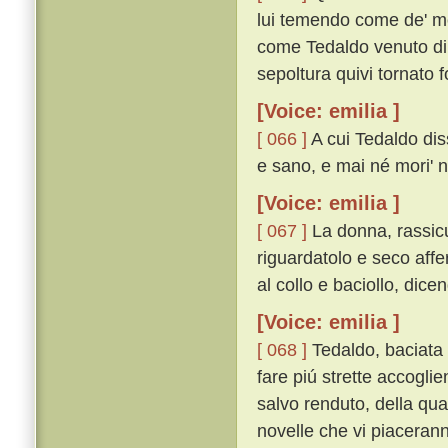
lui temendo come de' mor
come Tedaldo venuto di C
sepoltura quivi tornato f
[Voice: emilia ]
[ 066 ]
A cui Tedaldo dis
e sano, e mai né mori' né
[Voice: emilia ]
[ 067 ]
La donna, rassicu
riguardatolo e seco affe
al collo e baciollo, dicen
[Voice: emilia ]
[ 068 ]
Tedaldo, baciata 
fare piú strette accogli
salvo renduto, della qu
novelle che vi piacerann