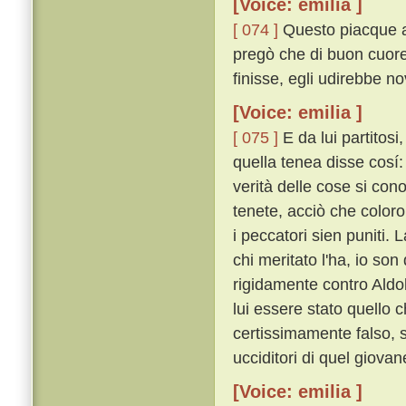
[Voice: emilia ]
[ 074 ]
Questo piacque al
pregò che di buon cuore
finisse, egli udirebbe no
[Voice: emilia ]
[ 075 ]
E da lui partitosi
quella tenea disse cosí: 
verità delle cose si co
tenete, acciò che color
i peccatori sien puniti.
chi meritato l'ha, io son
rigidamente contro Aldo
lui essere stato quello 
certissimamente falso, 
ucciditori di quel giovan
[Voice: emilia ]