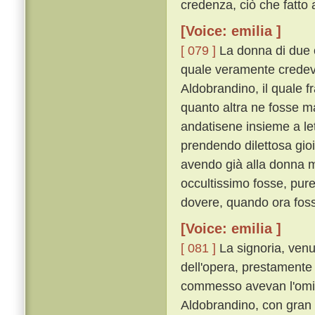
credenza, ciò che fatto
[Voice: emilia ]
[ 079 ]
La donna di due co
quale veramente credeva
Aldobrandino, il quale f
quanto altra ne fosse m
andatisene insieme a lett
prendendo dilettosa gio
avendo già alla donna m
occultissimo fosse, pure
dovere, quando ora fosse
[Voice: emilia ]
[ 081 ]
La signoria, venu
dell'opera, prestamente 
commesso avevan l'omici
Aldobrandino, con gran le