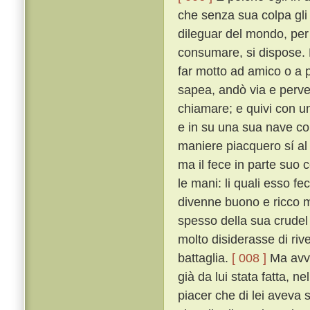
che senza sua colpa gli
dileguar del mondo, per 
consumare, si dispose. 
far motto ad amico o a 
sapea, andò via e perv
chiamare; e quivi con un
e in su una sua nave con
maniere piacquero sí al
ma il fece in parte suo c
le mani: li quali esso fe
divenne buono e ricco m
spesso della sua crudel 
molto disiderasse di riv
battaglia.
[ 008 ]
Ma avve
già da lui stata fatta, n
piacer che di lei aveva