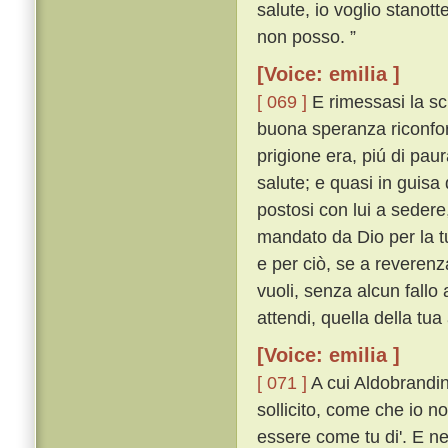
salute, io voglio stanott
non posso. ”
[Voice: emilia ]
[ 069 ]
E rimessasi la sch
buona speranza riconfort
prigione era, piú di pau
salute; e quasi in guisa 
postosi con lui a sedere,
mandato da Dio per la tu
e per ciò, se a reverenz
vuoli, senza alcun fallo
attendi, quella della tua
[Voice: emilia ]
[ 071 ]
A cui Aldobrandin
sollicito, come che io n
essere come tu di'. E n