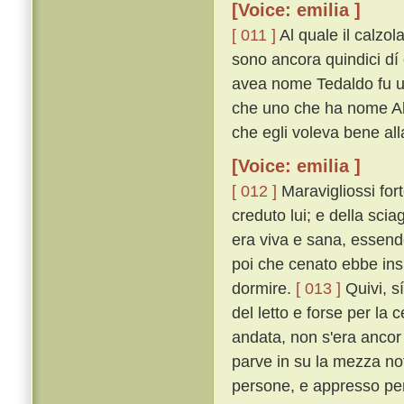
[Voice: emilia ]
[ 011 ]
Al quale il calzol
sono ancora quindici dí 
avea nome Tedaldo fu uc
che uno che ha nome Ald
che egli voleva bene all
[Voice: emilia ]
[ 012 ]
Maravigliossi fort
creduto lui; e della sci
era viva e sana, essendo
poi che cenato ebbe insi
dormire.
[ 013 ]
Quivi, sí
del letto e forse per la
andata, non s'era ancor
parve in su la mezza not
persone, e appresso per 