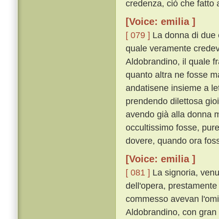
credenza, ciò che fatto
[Voice: emilia ]
[ 079 ]
La donna di due co
quale veramente credeva
Aldobrandino, il quale f
quanto altra ne fosse m
andatisene insieme a lett
prendendo dilettosa gio
avendo già alla donna m
occultissimo fosse, pure
dovere, quando ora fosse
[Voice: emilia ]
[ 081 ]
La signoria, venu
dell'opera, prestamente 
commesso avevan l'omici
Aldobrandino, con gran le