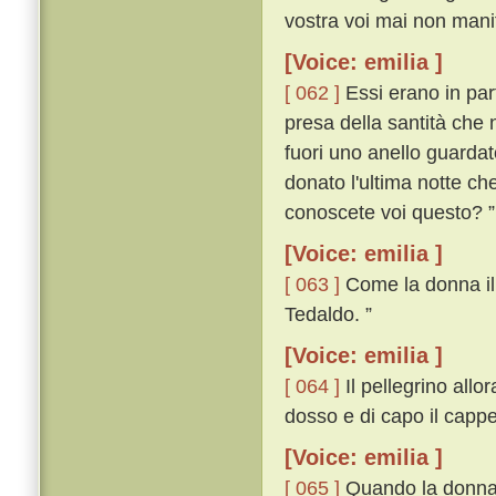
vostra voi mai non manif
[Voice: emilia ]
[ 062 ]
Essi erano in par
presa della santità che 
fuori uno anello guardat
donato l'ultima notte ch
conoscete voi questo? ”
[Voice: emilia ]
[ 063 ]
Come la donna il v
Tedaldo. ”
[Voice: emilia ]
[ 064 ]
Il pellegrino allor
dosso e di capo il cappe
[Voice: emilia ]
[ 065 ]
Quando la donna i