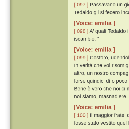
[ 097 ]
Passavano un gior
Tedaldo gli si fecero in
[Voice: emilia ]
[ 098 ]
A' quali Tedaldo i
iscambio. ”
[Voice: emilia ]
[ 099 ]
Costoro, udendol 
In verità che voi risomi
altro, un nostro compag
forse quindici dí o poco
Bene è vero che noi ci 
noi siamo, masnadiere. 
[Voice: emilia ]
[ 100 ]
Il maggior fratel
fosse stato vestito quel