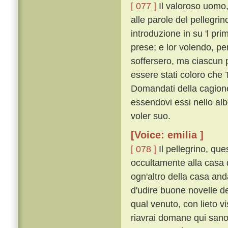
[ 077 ]
Il valoroso uomo,
alle parole del pellegri
introduzione in su 'l pri
prese; e lor volendo, pe
soffersero, ma ciascun 
essere stati coloro che
Domandati della cagione,
essendovi essi nello alb
voler suo.
[Voice: emilia ]
[ 078 ]
Il pellegrino, que
occultamente alla casa 
ogn'altro della casa and
d'udire buone novelle de
qual venuto, con lieto v
riavrai domane qui sano e