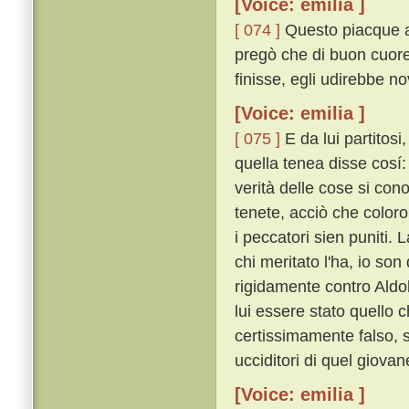
[Voice: emilia ]
[ 074 ]
Questo piacque al
pregò che di buon cuore
finisse, egli udirebbe no
[Voice: emilia ]
[ 075 ]
E da lui partitosi
quella tenea disse cosí: 
verità delle cose si co
tenete, acciò che color
i peccatori sien puniti.
chi meritato l'ha, io son
rigidamente contro Aldo
lui essere stato quello 
certissimamente falso, 
ucciditori di quel giovan
[Voice: emilia ]