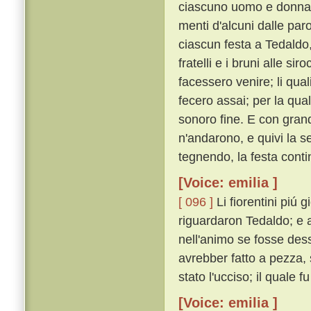
ciascuno uomo e donna c
menti d'alcuni dalle paro
ciascun festa a Tedaldo,
fratelli e i bruni alle si
facessero venire; li quali 
fecero assai; per la qual
sonoro fine. E con grand
n'andarono, e quivi la 
tegnendo, la festa cont
[Voice: emilia ]
[ 096 ]
Li fiorentini piú
riguardaron Tedaldo; e a 
nell'animo se fosse des
avrebber fatto a pezza,
stato l'ucciso; il quale f
[Voice: emilia ]