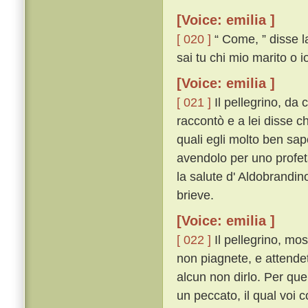
[Voice: emilia ]
[ 020 ]
“ Come, ” disse la
sai tu chi mio marito o i
[Voice: emilia ]
[ 021 ]
Il pellegrino, da 
raccontò e a lei disse ch
quali egli molto ben sape
avendolo per uno profeta
la salute d' Aldobrandin
brieve.
[Voice: emilia ]
[ 022 ]
Il pellegrino, mo
non piagnete, e attendet
alcun non dirlo. Per quel
un peccato, il qual voi