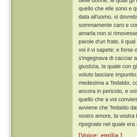
delle donne, le quali g
quello che elle sono e q
data all'uomo, si dovre
sommamente caro e con o
amarla non si rimoves
parole d'un frate, il qu
voi il vi sapete; e forse
s'ingegnava di cacciar a
giustizia, la quale con 
voluto lasciare impunito
medesima a Tedaldo, cos
ancora in pericolo, e voi
quello che a voi convie
avviene che Tedaldo dal 
vostro amore, la vostra 
ripognate nel quale era 
[Voice: emilia ]