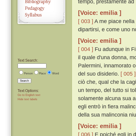
tempo, prestamente ad E
[Voice: emilia ]
[ 003 ]
A me piace nella 
dipartirsi, e come uno n
[Voice: emilia ]
[ 004 ]
Fu adunque in Fir
il quale d'una donna, m
Text Search:
Palermini, innamorato ol
del suo disiderio.
[ 005 ]
Person
Place
Word
ciò che, qual che la ca
Search
un tempo, del tutto si t
Text Options:
Go to English text
solamente alcuna sua a
Hide text labels
egli entrò in fiera mali
della sua malinconia ni
[Voice: emilia ]
[ 006 ]
E poiché egli in 