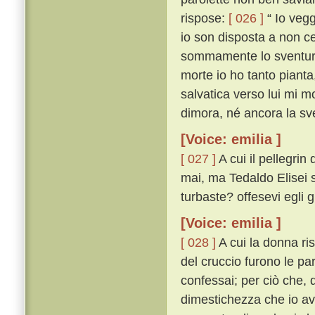
rispose:
[ 026 ]
“ Io vegg
io son disposta a non ce
sommamente lo sventurat
morte io ho tanto pianta
salvatica verso lui mi mo
dimora, né ancora la sve
[Voice: emilia ]
[ 027 ]
A cui il pellegri
mai, ma Tedaldo Elisei sí
turbaste? offesevi egli 
[Voice: emilia ]
[ 028 ]
A cui la donna ri
del cruccio furono le pa
confessai; per ciò che, q
dimestichezza che io av