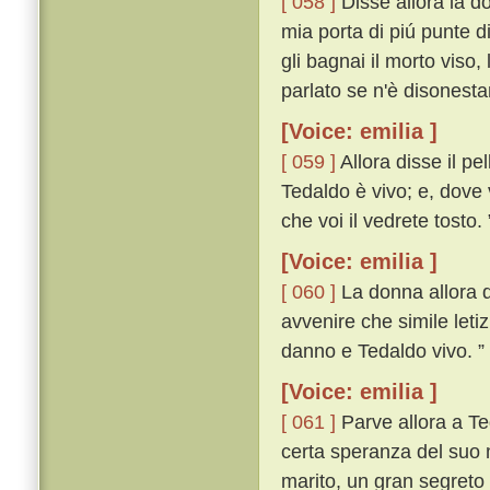
[ 058 ]
Disse allora la do
mia porta di piú punte d
gli bagnai il morto viso,
parlato se n'è disonest
[Voice: emilia ]
[ 059 ]
Allora disse il pe
Tedaldo è vivo; e, dove 
che voi il vedrete tosto. 
[Voice: emilia ]
[ 060 ]
La donna allora di
avvenire che simile leti
danno e Tedaldo vivo. ”
[Voice: emilia ]
[ 061 ]
Parve allora a Te
certa speranza del suo m
marito, un gran segreto 