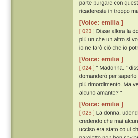
parte purgare con questa
ricadereste in troppo ma
[Voice: emilia ]
[ 023 ]
Disse allora la d
piú un che un altro si vo
io ne farò ciò che io po
[Voice: emilia ]
[ 024 ]
“ Madonna, ” disse
domanderò per saperlo 
piú rimordimento. Ma veg
alcuno amante? ”
[Voice: emilia ]
[ 025 ]
La donna, udendo 
credendo che mai alcuna
ucciso era stato colui c
parolette non ben savi