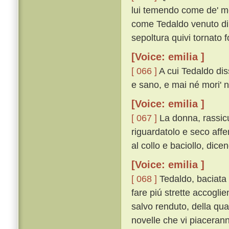
lui temendo come de' mor
come Tedaldo venuto di C
sepoltura quivi tornato f
[Voice: emilia ]
[ 066 ]
A cui Tedaldo dis
e sano, e mai né mori' né
[Voice: emilia ]
[ 067 ]
La donna, rassicu
riguardatolo e seco affe
al collo e baciollo, dicen
[Voice: emilia ]
[ 068 ]
Tedaldo, baciata 
fare piú strette accogli
salvo renduto, della qu
novelle che vi piacerann