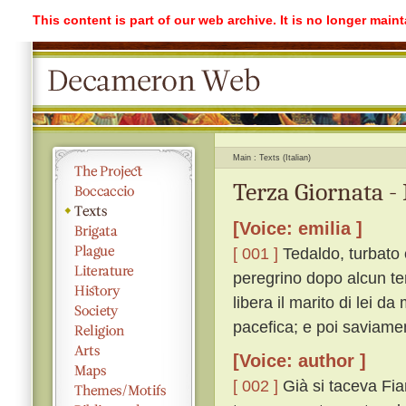
This content is part of our web archive. It is no longer mai
Main
Texts (Italian)
Terza Giornata -
[Voice: emilia ]
[ 001 ]
Tedaldo, turbato 
peregrino dopo alcun te
libera il marito di lei da
pacefica; e poi saviame
[Voice: author ]
[ 002 ]
Già si taceva Fia