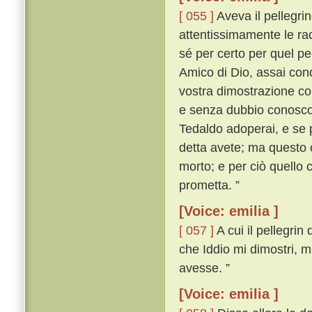
[ 055 ]
Aveva il pellegrin
attentissimamente le rac
sé per certo per quel pe
Amico di Dio, assai cono
vostra dimostrazione cono
e senza dubbio conosco i
Tedaldo adoperai, e se 
detta avete; ma questo 
morto; e per ciò quello 
prometta. ”
[Voice: emilia ]
[ 057 ]
A cui il pellegri
che Iddio mi dimostri, m
avesse. ”
[Voice: emilia ]