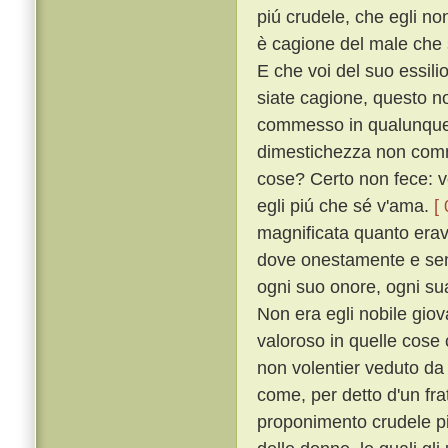
piú crudele, che egli no
è cagione del male che s
E che voi del suo essili
siate cagione, questo n
commesso in qualunque s
dimestichezza non comm
cose? Certo non fece: v
egli piú che sé v'ama.
[
magnificata quanto erava
dove onestamente e senz
ogni suo onore, ogni sua
Non era egli nobile giova
valoroso in quelle cose
non volentier veduto d
come, per detto d'un fra
proponimento crudele pi