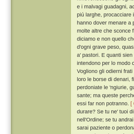
e i malvagi guadagni, acc
piú larghe, procacciare i
hanno dover menare a p
molte altre che sconce f
diciamo e non quello c
d'ogni grave peso, quasi 
a' pastori. E quanti sien
intendono per lo modo ch
Vogliono gli odierni frat
loro le borse di denari, f
perdoniate le 'ngiurie, g
sante; ma queste perché
essi far non potranno.
[
durare? Se tu ne' tuoi di
nell'Ordine; se tu andrai
sarai paziente o perdonat