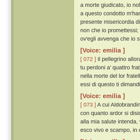
a morte giudicato, io nol
a questo condotto m'hann
presente misericordia di
non che io promettessi;
ov'egli avvenga che io 
[Voice: emilia ]
[ 072 ]
Il pellegrino allo
tu perdoni a' quattro fra
nella morte del lor frate
essi di questo ti dimand
[Voice: emilia ]
[ 073 ]
A cui Aldobrandin
con quanto ardor si disid
alla mia salute intenda,
esco vivo e scampo, in ci