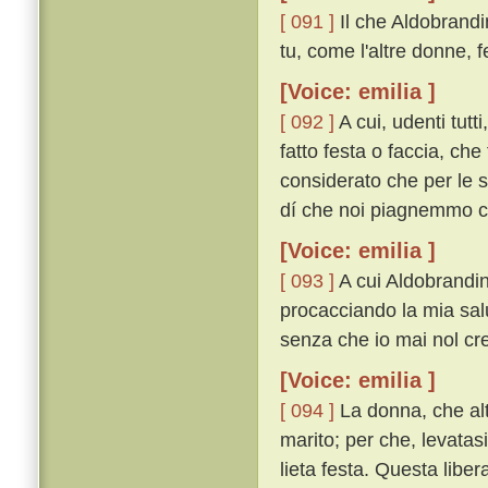
[ 091 ]
Il che Aldobrand
tu, come l'altre donne, 
[Voice: emilia ]
[ 092 ]
A cui, udenti tutt
fatto festa o faccia, che
considerato che per le s
dí che noi piagnemmo co
[Voice: emilia ]
[ 093 ]
A cui Aldobrandin 
procacciando la mia salu
senza che io mai nol cred
[Voice: emilia ]
[ 094 ]
La donna, che alt
marito; per che, levatasi
lieta festa. Questa liber