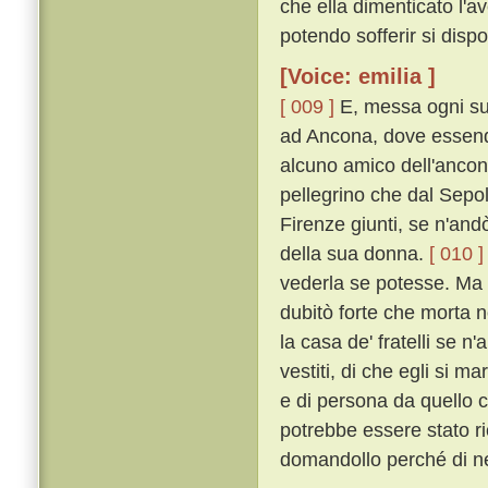
che ella dimenticato l'av
potendo sofferir si dispo
[Voice: emilia ]
[ 009 ]
E, messa ogni su
ad Ancona, dove essend
alcuno amico dell'ancon
pellegrino che dal Sepo
Firenze giunti, se n'andò
della sua donna.
[ 010 ]
vederla se potesse. Ma eg
dubitò forte che morta n
la casa de' fratelli se n'
vestiti, di che egli si m
e di persona da quello c
potrebbe essere stato r
domandollo perché di ner