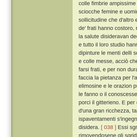
colle fimbrie ampissime
sciocche femine e uomin
sollicitudine che d'altro
de' frati hanno costoro,
la salute disideravan de
e tutto il loro studio h
dipinture le menti delli 
e colle messe, acciò che 
farsi frati, e per non dur
faccia la pietanza per l'
elimosine e le orazion 
le fanno o il conoscesser
porci il gitterieno. E p
d'una gran ricchezza, t
ispaventamenti s'ingegna
disidera.
[ 038 ]
Essi sgr
rimovendosene gli sgrida