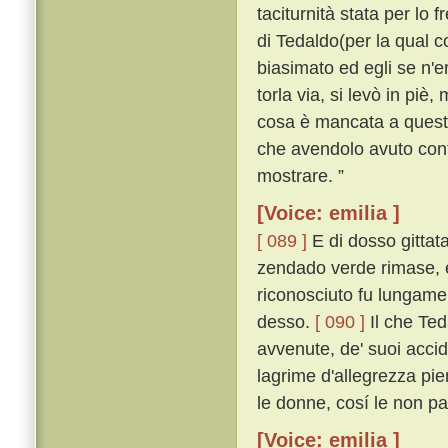
taciturnità stata per lo 
di Tedaldo(per la qual co
biasimato ed egli se n'
torla via, si levò in piè,
cosa è mancata a questo 
che avendolo avuto conti
mostrare. ”
[Voice: emilia ]
[ 089 ]
E di dosso gittata
zendado verde rimase, e
riconosciuto fu lungamen
desso.
[ 090 ]
Il che Ted
avvenute, de' suoi acciden
lagrime d'allegrezza pien
le donne, cosí le non p
[Voice: emilia ]