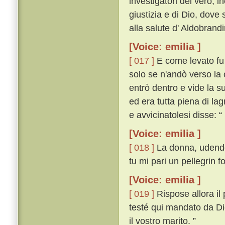
investigatori del vero, i
giustizia e di Dio, dove
alla salute d' Aldobrand
[Voice: emilia ]
[ 017 ]
E come levato fu 
solo se n'andò verso la 
entrò dentro e vide la s
ed era tutta piena di l
e avvicinatolesi disse: “
[Voice: emilia ]
[ 018 ]
La donna, udendo 
tu mi pari un pellegrin f
[Voice: emilia ]
[ 019 ]
Rispose allora il
testé qui mandato da Dio
il vostro marito. ”