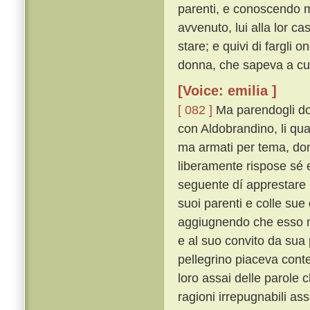
parenti, e conoscendo m
avvenuto, lui alla lor c
stare; e quivi di fargli
donna, che sapeva a cui 
[Voice: emilia ]
[ 082 ]
Ma parendogli dop
con Aldobrandino, li qu
ma armati per tema, do
liberamente rispose sé
seguente dí apprestare u
suoi parenti e colle sue 
aggiugnendo che esso m
e al suo convito da sua
pellegrino piaceva conten
loro assai delle parole c
ragioni irrepugnabili 