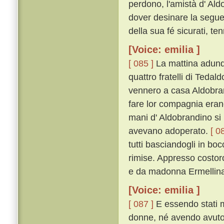
perdono, l'amistà d' Ald
dover desinare la seguen
della sua fé sicurati, ten
[Voice: emilia ]
[ 085 ]
La mattina adunqu
quattro fratelli di Tedal
vennero a casa Aldobrand
fare lor compagnia erano 
mani d' Aldobrandino si
avevano adoperato.
[ 0
tutti basciandogli in bo
rimise. Appresso costoro 
e da madonna Ermellina 
[Voice: emilia ]
[ 087 ]
E essendo stati m
donne, né avendo avuto 