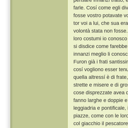
farle. Cosí come egli di
fosse vostro potavate vo
tor voi a lui, che sua 
volontà stata non fosse
loro costumi io conosco t
si disdice come farebbe 
innanzi meglio li conosc
Furon già i frati santiss
cosí vogliono esser tenu
quella altressí è di frat
strette e misere e di gro
cose disprezzate avea qu
fanno larghe e doppie e 
leggiadria e pontificale
piazze, come con le lor
col giacchio il pescator