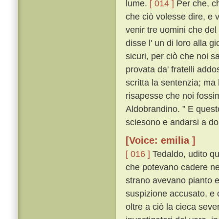
lume.
[ 014 ]
Per che, ch
che ciò volesse dire, e 
venir tre uomini che del 
disse l' un di loro alla 
sicuri, per ciò che noi 
provata da' fratelli add
scritta la sentenzia; ma
risapesse che noi fossi
Aldobrandino. ” E questo
sciesono e andarsi a do
[Voice: emilia ]
[ 016 ]
Tedaldo, udito que
che potevano cadere nel
strano avevano pianto e 
suspizione accusato, e 
oltre a ciò la cieca severi