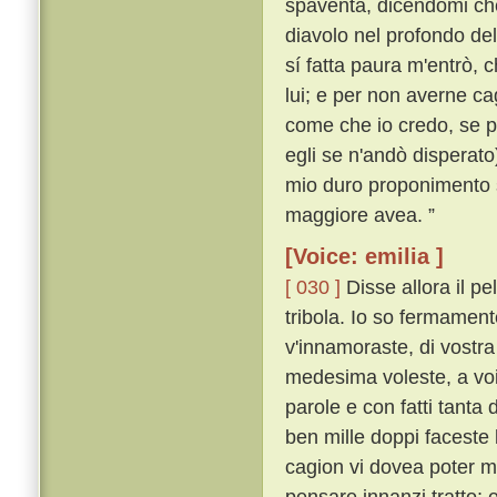
spaventa, dicendomi che
diavolo nel profondo de
sí fatta paura m'entrò, c
lui; e per non averne ca
come che io credo, se p
egli se n'andò disperato
mio duro proponimento s
maggiore avea. ”
[Voice: emilia ]
[ 030 ]
Disse allora il p
tribola. Io so fermament
v'innamoraste, di vostra
medesima voleste, a voi
parole e con fatti tanta
ben mille doppi faceste
cagion vi dovea poter m
pensare innanzi tratto;