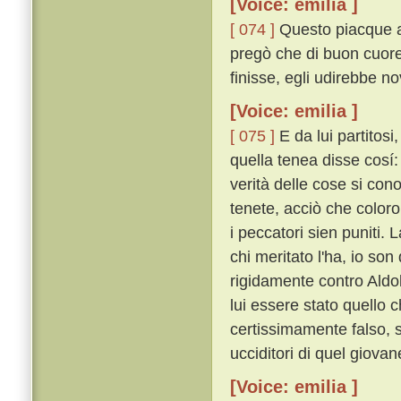
[Voice: emilia ]
[ 074 ]
Questo piacque al
pregò che di buon cuore
finisse, egli udirebbe no
[Voice: emilia ]
[ 075 ]
E da lui partitosi
quella tenea disse cosí: 
verità delle cose si co
tenete, acciò che color
i peccatori sien puniti.
chi meritato l'ha, io son
rigidamente contro Aldo
lui essere stato quello 
certissimamente falso, 
ucciditori di quel giovan
[Voice: emilia ]