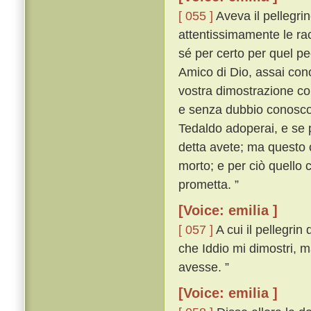
[ 055 ]
Aveva il pellegrin
attentissimamente le rac
sé per certo per quel pe
Amico di Dio, assai cono
vostra dimostrazione cono
e senza dubbio conosco i
Tedaldo adoperai, e se 
detta avete; ma questo 
morto; e per ciò quello 
prometta. ”
[Voice: emilia ]
[ 057 ]
A cui il pellegri
che Iddio mi dimostri, m
avesse. ”
[Voice: emilia ]