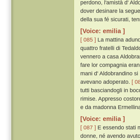
perdono, l'amistà d' Ald
dover desinare la seguen
della sua fé sicurati, ten
[Voice: emilia ]
[ 085 ]
La mattina adunqu
quattro fratelli di Tedal
vennero a casa Aldobrand
fare lor compagnia erano 
mani d' Aldobrandino si
avevano adoperato.
[ 0
tutti basciandogli in bo
rimise. Appresso costoro 
e da madonna Ermellina 
[Voice: emilia ]
[ 087 ]
E essendo stati m
donne, né avendo avuto 