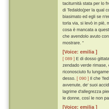
taciturnità stata per lo 
di Tedaldo(per la qual co
biasimato ed egli se n'
torla via, si levò in piè,
cosa è mancata a questo 
che avendolo avuto conti
mostrare. ”
[Voice: emilia ]
[ 089 ]
E di dosso gittata
zendado verde rimase, e
riconosciuto fu lungamen
desso.
[ 090 ]
Il che Ted
avvenute, de' suoi acciden
lagrime d'allegrezza pien
le donne, cosí le non p
[Voice: emilia ]