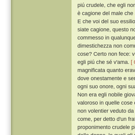
piú crudele, che egli no
è cagione del male che s
E che voi del suo essili
siate cagione, questo n
commesso in qualunque s
dimestichezza non comm
cose? Certo non fece: v
egli piú che sé v'ama.
[
magnificata quanto erava
dove onestamente e senz
ogni suo onore, ogni sua
Non era egli nobile giova
valoroso in quelle cose
non volentier veduto d
come, per detto d'un fra
proponimento crudele pi