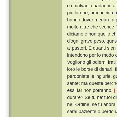
e i malvagi guadagni, acc
piú larghe, procacciare i
hanno dover menare a p
molte altre che sconce f
diciamo e non quello c
d'ogni grave peso, quasi 
a' pastori. E quanti sien
intendono per lo modo ch
Vogliono gli odierni frat
loro le borse di denari, f
perdoniate le 'ngiurie, g
sante; ma queste perché
essi far non potranno.
[
durare? Se tu ne' tuoi di
nell'Ordine; se tu andrai
sarai paziente o perdonat