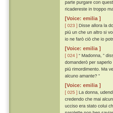
parte purgare con questa
ricadereste in troppo ma
[Voice: emilia ]
[ 023 ]
Disse allora la d
piú un che un altro si vo
io ne farò ciò che io po
[Voice: emilia ]
[ 024 ]
“ Madonna, ” disse
domanderò per saperlo 
piú rimordimento. Ma veg
alcuno amante? ”
[Voice: emilia ]
[ 025 ]
La donna, udendo 
credendo che mai alcuna
ucciso era stato colui c
parolette non ben savi