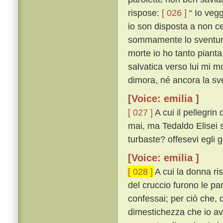
rispose:
[ 026 ]
“ Io vegg
io son disposta a non ce
sommamente lo sventurat
morte io ho tanto pianta
salvatica verso lui mi mo
dimora, né ancora la sve
[Voice: emilia ]
[ 027 ]
A cui il pellegri
mai, ma Tedaldo Elisei sí
turbaste? offesevi egli 
[Voice: emilia ]
[ 028 ]
A cui la donna ri
del cruccio furono le pa
confessai; per ciò che, q
dimestichezza che io av