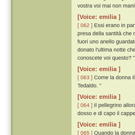
vostra voi mai non manif
[Voice: emilia ]
[ 062 ]
Essi erano in par
presa della santità che 
fuori uno anello guardat
donato l'ultima notte ch
conoscete voi questo? ”
[Voice: emilia ]
[ 063 ]
Come la donna il v
Tedaldo. ”
[Voice: emilia ]
[ 064 ]
Il pellegrino allor
dosso e di capo il cappe
[Voice: emilia ]
[ 065 ]
Quando la donna i