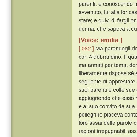
parenti, e conoscendo m
avvenuto, lui alla lor c
stare; e quivi di fargli
donna, che sapeva a cui 
[Voice: emilia ]
[ 082 ]
Ma parendogli dop
con Aldobrandino, li qu
ma armati per tema, do
liberamente rispose sé
seguente dí apprestare u
suoi parenti e colle sue 
aggiugnendo che esso m
e al suo convito da sua
pellegrino piaceva conten
loro assai delle parole c
ragioni irrepugnabili 