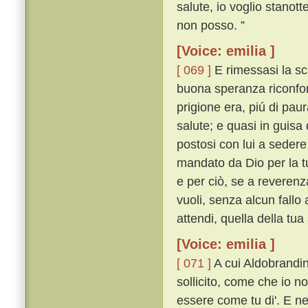
salute, io voglio stanott
non posso. ”
[Voice: emilia ]
[ 069 ]
E rimessasi la sch
buona speranza riconfort
prigione era, piú di pau
salute; e quasi in guisa 
postosi con lui a sedere,
mandato da Dio per la tu
e per ciò, se a reverenz
vuoli, senza alcun fallo
attendi, quella della tua
[Voice: emilia ]
[ 071 ]
A cui Aldobrandin
sollicito, come che io n
essere come tu di'. E n