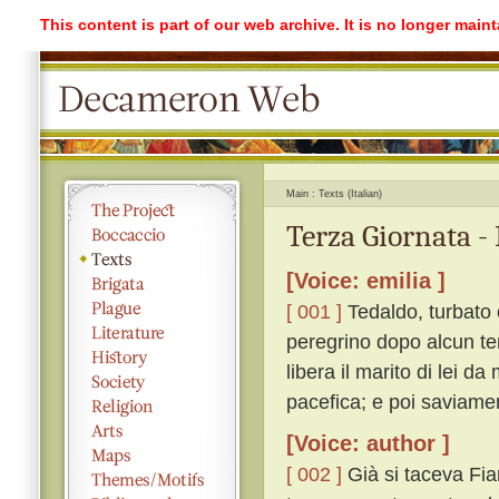
This content is part of our web archive. It is no longer mai
Main
Texts (Italian)
Terza Giornata -
[Voice: emilia ]
[ 001 ]
Tedaldo, turbato 
peregrino dopo alcun te
libera il marito di lei da
pacefica; e poi saviame
[Voice: author ]
[ 002 ]
Già si taceva Fia