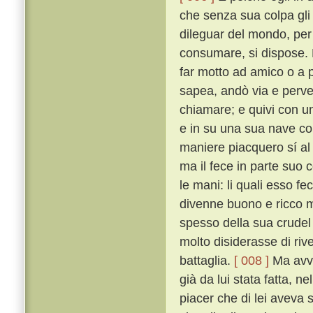
che senza sua colpa gli
dileguar del mondo, per 
consumare, si dispose. 
far motto ad amico o a 
sapea, andò via e perv
chiamare; e quivi con un
e in su una sua nave con
maniere piacquero sí al
ma il fece in parte suo c
le mani: li quali esso fe
divenne buono e ricco m
spesso della sua crudel 
molto disiderasse di riv
battaglia.
[ 008 ]
Ma avve
già da lui stata fatta, n
piacer che di lei aveva