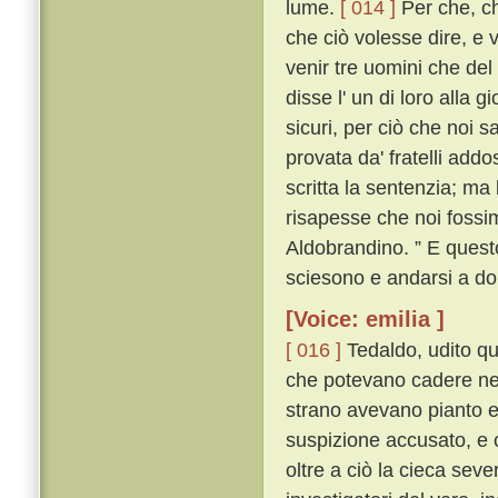
lume.
[ 014 ]
Per che, ch
che ciò volesse dire, e 
venir tre uomini che del 
disse l' un di loro alla 
sicuri, per ciò che noi 
provata da' fratelli add
scritta la sentenzia; ma
risapesse che noi fossi
Aldobrandino. ” E questo
sciesono e andarsi a do
[Voice: emilia ]
[ 016 ]
Tedaldo, udito que
che potevano cadere nel
strano avevano pianto e 
suspizione accusato, e 
oltre a ciò la cieca severi