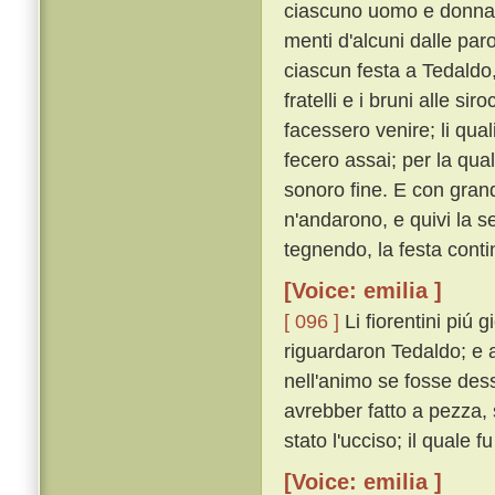
ciascuno uomo e donna c
menti d'alcuni dalle paro
ciascun festa a Tedaldo,
fratelli e i bruni alle si
facessero venire; li quali 
fecero assai; per la qual
sonoro fine. E con grand
n'andarono, e quivi la 
tegnendo, la festa cont
[Voice: emilia ]
[ 096 ]
Li fiorentini piú
riguardaron Tedaldo; e a 
nell'animo se fosse des
avrebber fatto a pezza,
stato l'ucciso; il quale f
[Voice: emilia ]