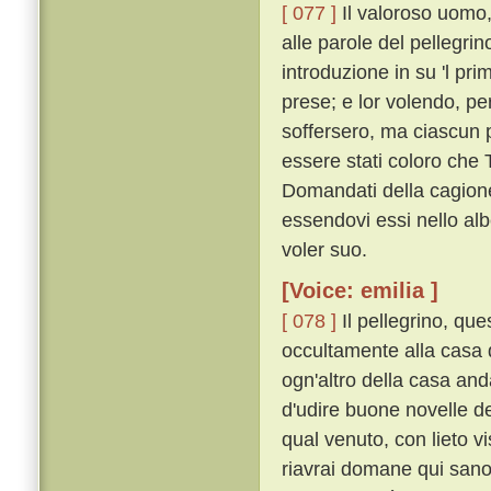
[ 077 ]
Il valoroso uomo,
alle parole del pellegri
introduzione in su 'l pri
prese; e lor volendo, pe
soffersero, ma ciascun 
essere stati coloro che
Domandati della cagione,
essendovi essi nello alb
voler suo.
[Voice: emilia ]
[ 078 ]
Il pellegrino, que
occultamente alla casa 
ogn'altro della casa and
d'udire buone novelle de
qual venuto, con lieto v
riavrai domane qui sano e