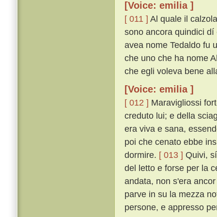
[Voice: emilia ]
[ 011 ]
Al quale il calzol
sono ancora quindici dí 
avea nome Tedaldo fu uc
che uno che ha nome Ald
che egli voleva bene all
[Voice: emilia ]
[ 012 ]
Maravigliossi fort
creduto lui; e della sci
era viva e sana, essendo
poi che cenato ebbe insi
dormire.
[ 013 ]
Quivi, sí
del letto e forse per la
andata, non s'era ancor
parve in su la mezza not
persone, e appresso per 