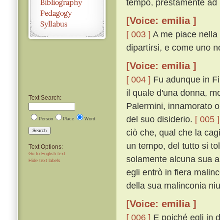
tempo, prestamente ad E
[Voice: emilia ]
[ 003 ]
A me piace nella 
dipartirsi, e come uno n
[Voice: emilia ]
[ 004 ]
Fu adunque in Fir
il quale d'una donna, m
Text Search:
Palermini, innamorato ol
del suo disiderio.
[ 005 ]
Person
Place
Word
ciò che, qual che la ca
Search
un tempo, del tutto si t
Text Options:
Go to English text
solamente alcuna sua a
Hide text labels
egli entrò in fiera mali
della sua malinconia ni
[Voice: emilia ]
[ 006 ]
E poiché egli in 