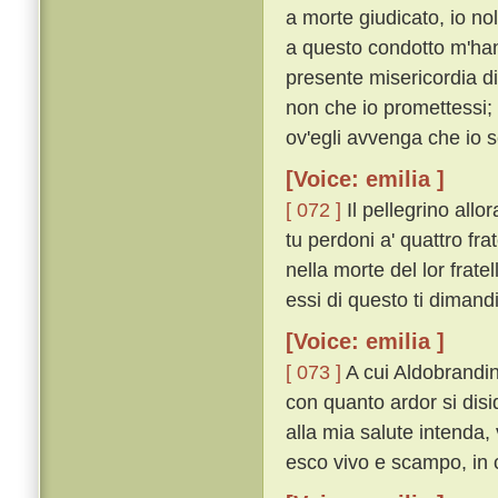
a morte giudicato, io nol
a questo condotto m'hann
presente misericordia di
non che io promettessi;
ov'egli avvenga che io 
[Voice: emilia ]
[ 072 ]
Il pellegrino allo
tu perdoni a' quattro fra
nella morte del lor frate
essi di questo ti dimand
[Voice: emilia ]
[ 073 ]
A cui Aldobrandin
con quanto ardor si disid
alla mia salute intenda,
esco vivo e scampo, in ci