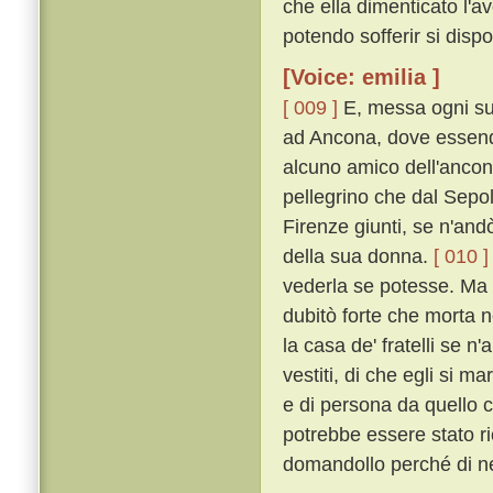
che ella dimenticato l'av
potendo sofferir si dispo
[Voice: emilia ]
[ 009 ]
E, messa ogni su
ad Ancona, dove essend
alcuno amico dell'ancon
pellegrino che dal Sepo
Firenze giunti, se n'andò
della sua donna.
[ 010 ]
vederla se potesse. Ma eg
dubitò forte che morta n
la casa de' fratelli se n'
vestiti, di che egli si m
e di persona da quello c
potrebbe essere stato r
domandollo perché di ner