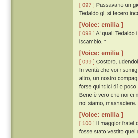
[ 097 ]
Passavano un gior
Tedaldo gli si fecero in
[Voice: emilia ]
[ 098 ]
A' quali Tedaldo i
iscambio. ”
[Voice: emilia ]
[ 099 ]
Costoro, udendol 
In verità che voi risomi
altro, un nostro compag
forse quindici dí o poco
Bene è vero che noi ci 
noi siamo, masnadiere. 
[Voice: emilia ]
[ 100 ]
Il maggior fratel
fosse stato vestito quel