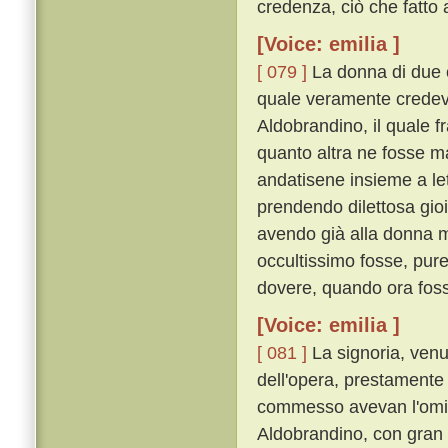
credenza, ciò che fatto
[Voice: emilia ]
[ 079 ]
La donna di due co
quale veramente credeva
Aldobrandino, il quale f
quanto altra ne fosse m
andatisene insieme a lett
prendendo dilettosa gio
avendo già alla donna m
occultissimo fosse, pure
dovere, quando ora fosse
[Voice: emilia ]
[ 081 ]
La signoria, venu
dell'opera, prestamente 
commesso avevan l'omici
Aldobrandino, con gran le