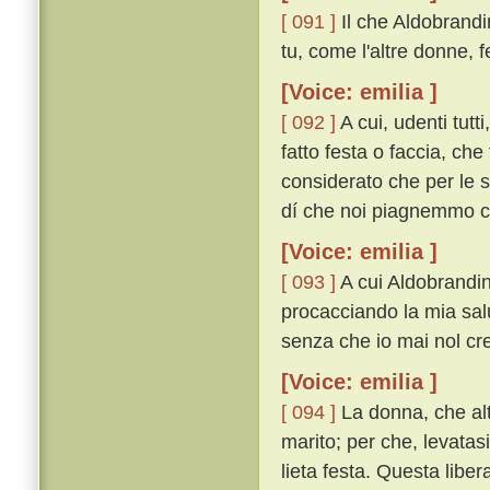
[ 091 ]
Il che Aldobrand
tu, come l'altre donne, 
[Voice: emilia ]
[ 092 ]
A cui, udenti tutt
fatto festa o faccia, che
considerato che per le s
dí che noi piagnemmo co
[Voice: emilia ]
[ 093 ]
A cui Aldobrandin 
procacciando la mia salu
senza che io mai nol cred
[Voice: emilia ]
[ 094 ]
La donna, che alt
marito; per che, levatasi
lieta festa. Questa liber