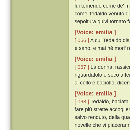
lui temendo come de' mor
come Tedaldo venuto di C
sepoltura quivi tornato f
[Voice: emilia ]
[ 066 ]
A cui Tedaldo dis
e sano, e mai né mori' né
[Voice: emilia ]
[ 067 ]
La donna, rassicu
riguardatolo e seco affe
al collo e baciollo, dicen
[Voice: emilia ]
[ 068 ]
Tedaldo, baciata 
fare piú strette accogli
salvo renduto, della qu
novelle che vi piacerann