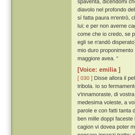
spaventa, dicendomi che
diavolo nel profondo de
sí fatta paura m'entrò, c
lui; e per non averne ca
come che io credo, se p
egli se n'andò disperato
mio duro proponimento s
maggiore avea. ”
[Voice: emilia ]
[ 030 ]
Disse allora il p
tribola. Io so fermament
v'innamoraste, di vostra
medesima voleste, a voi
parole e con fatti tanta
ben mille doppi faceste
cagion vi dovea poter m
pensare innanzi tratto;