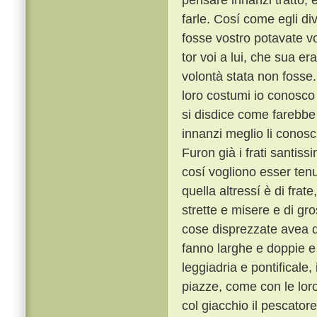
farle. Cosí come egli di
fosse vostro potavate vo
tor voi a lui, che sua 
volontà stata non fosse
loro costumi io conosco t
si disdice come farebbe 
innanzi meglio li conosc
Furon già i frati santiss
cosí vogliono esser tenu
quella altressí è di frat
strette e misere e di gro
cose disprezzate avea qu
fanno larghe e doppie e 
leggiadria e pontificale
piazze, come con le lor
col giacchio il pescator