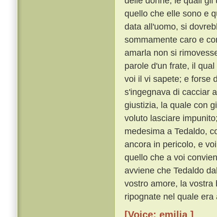
delle donne, le quali g
quello che elle sono e q
data all'uomo, si dovre
sommamente caro e con o
amarla non si rimoves
parole d'un frate, il qu
voi il vi sapete; e forse
s'ingegnava di cacciar a
giustizia, la quale con 
voluto lasciare impunito
medesima a Tedaldo, cos
ancora in pericolo, e voi
quello che a voi convie
avviene che Tedaldo dal 
vostro amore, la vostra 
ripognate nel quale era 
[Voice: emilia ]