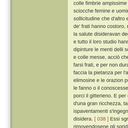
colle fimbrie ampissime
sciocche femine e uomin
sollicitudine che d'altro
de' frati hanno costoro,
la salute disideravan de
e tutto il loro studio h
dipinture le menti delli 
e colle messe, acciò che 
farsi frati, e per non dur
faccia la pietanza per l'
elimosine e le orazion 
le fanno o il conoscesser
porci il gitterieno. E p
d'una gran ricchezza, t
ispaventamenti s'ingegna
disidera.
[ 038 ]
Essi sgr
rimovendosene gli sgrida