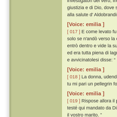
investigatori del vero, i
giustizia e di Dio, dove
alla salute d' Aldobrand
[Voice: emilia ]
[ 017 ]
E come levato fu 
solo se n'andò verso la 
entrò dentro e vide la s
ed era tutta piena di l
e avvicinatolesi disse: “
[Voice: emilia ]
[ 018 ]
La donna, udendo 
tu mi pari un pellegrin f
[Voice: emilia ]
[ 019 ]
Rispose allora il
testé qui mandato da Dio
il vostro marito. ”