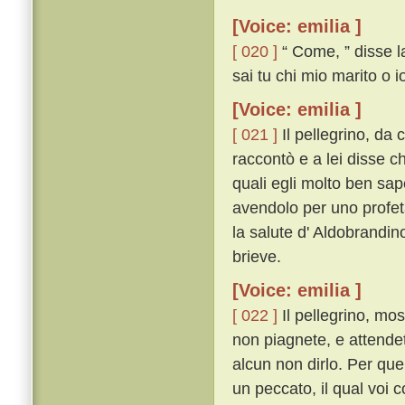
[Voice: emilia ]
[ 020 ]
“ Come, ” disse la
sai tu chi mio marito o i
[Voice: emilia ]
[ 021 ]
Il pellegrino, da 
raccontò e a lei disse ch
quali egli molto ben sape
avendolo per uno profeta
la salute d' Aldobrandin
brieve.
[Voice: emilia ]
[ 022 ]
Il pellegrino, mo
non piagnete, e attendet
alcun non dirlo. Per quel
un peccato, il qual voi