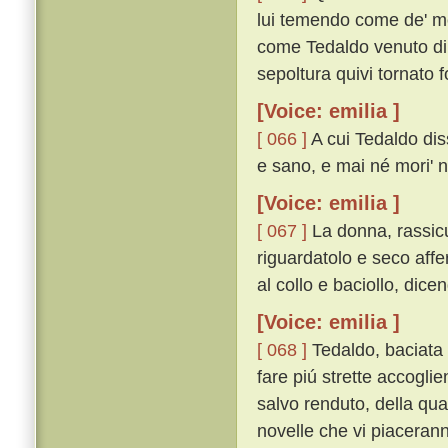
lui temendo come de' mor
come Tedaldo venuto di C
sepoltura quivi tornato f
[Voice: emilia ]
[ 066 ]
A cui Tedaldo dis
e sano, e mai né mori' né
[Voice: emilia ]
[ 067 ]
La donna, rassicu
riguardatolo e seco affe
al collo e baciollo, dicen
[Voice: emilia ]
[ 068 ]
Tedaldo, baciata 
fare piú strette accogli
salvo renduto, della qu
novelle che vi piacerann