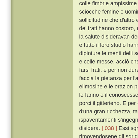
colle fimbrie ampissime
sciocche femine e uomin
sollicitudine che d'altro
de' frati hanno costoro,
la salute disideravan de
e tutto il loro studio h
dipinture le menti delli 
e colle messe, acciò che 
farsi frati, e per non dur
faccia la pietanza per l'
elimosine e le orazion 
le fanno o il conoscesser
porci il gitterieno. E p
d'una gran ricchezza, t
ispaventamenti s'ingegna
disidera.
[ 038 ]
Essi sgr
rimovendosene gli sgrida