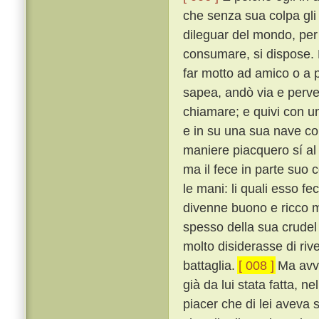
che senza sua colpa gli
dileguar del mondo, per 
consumare, si dispose. 
far motto ad amico o a 
sapea, andò via e perv
chiamare; e quivi con un
e in su una sua nave con
maniere piacquero sí al
ma il fece in parte suo c
le mani: li quali esso fe
divenne buono e ricco m
spesso della sua crudel 
molto disiderasse di riv
battaglia.
[ 008 ]
Ma avve
già da lui stata fatta, n
piacer che di lei aveva