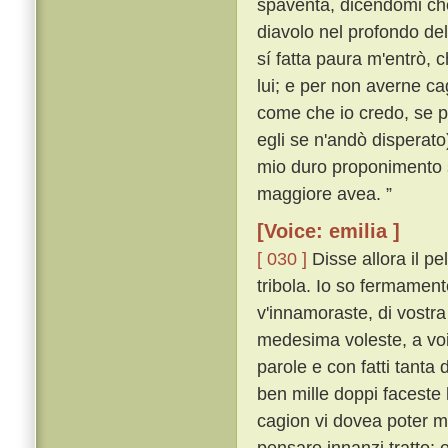
spaventa, dicendomi che
diavolo nel profondo de
sí fatta paura m'entrò, c
lui; e per non averne ca
come che io credo, se p
egli se n'andò disperato
mio duro proponimento s
maggiore avea. ”
[Voice: emilia ]
[ 030 ]
Disse allora il p
tribola. Io so fermament
v'innamoraste, di vostra
medesima voleste, a voi
parole e con fatti tanta
ben mille doppi faceste
cagion vi dovea poter m
pensare innanzi tratto;