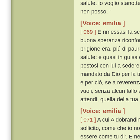
salute, io voglio stanott
non posso. ”
[Voice: emilia ]
[ 069 ]
E rimessasi la sch
buona speranza riconfort
prigione era, piú di pau
salute; e quasi in guisa 
postosi con lui a sedere,
mandato da Dio per la tu
e per ciò, se a reverenz
vuoli, senza alcun fallo
attendi, quella della tua
[Voice: emilia ]
[ 071 ]
A cui Aldobrandin
sollicito, come che io n
essere come tu di'. E n