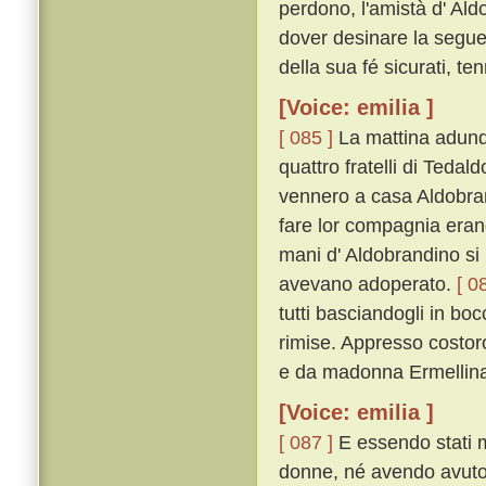
perdono, l'amistà d' Ald
dover desinare la seguen
della sua fé sicurati, ten
[Voice: emilia ]
[ 085 ]
La mattina adunqu
quattro fratelli di Tedal
vennero a casa Aldobrand
fare lor compagnia erano 
mani d' Aldobrandino si
avevano adoperato.
[ 0
tutti basciandogli in bo
rimise. Appresso costoro 
e da madonna Ermellina 
[Voice: emilia ]
[ 087 ]
E essendo stati m
donne, né avendo avuto 