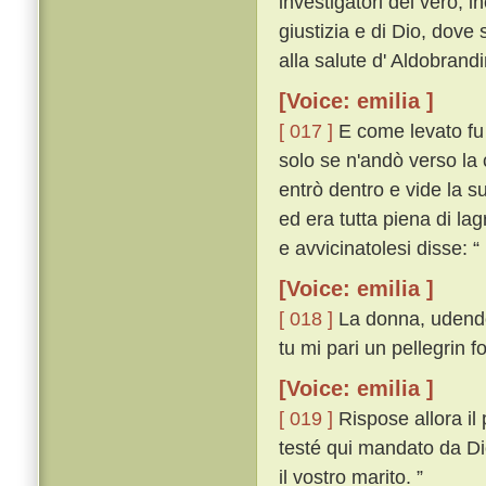
investigatori del vero, i
giustizia e di Dio, dove
alla salute d' Aldobrand
[Voice: emilia ]
[ 017 ]
E come levato fu 
solo se n'andò verso la 
entrò dentro e vide la s
ed era tutta piena di l
e avvicinatolesi disse: “
[Voice: emilia ]
[ 018 ]
La donna, udendo 
tu mi pari un pellegrin f
[Voice: emilia ]
[ 019 ]
Rispose allora il
testé qui mandato da Dio
il vostro marito. ”