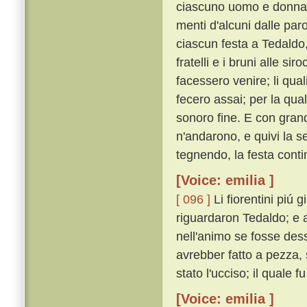
ciascuno uomo e donna c
menti d'alcuni dalle paro
ciascun festa a Tedaldo,
fratelli e i bruni alle si
facessero venire; li quali 
fecero assai; per la qual
sonoro fine. E con grand
n'andarono, e quivi la 
tegnendo, la festa cont
[Voice: emilia ]
[ 096 ]
Li fiorentini piú
riguardaron Tedaldo; e a 
nell'animo se fosse des
avrebber fatto a pezza,
stato l'ucciso; il quale f
[Voice: emilia ]