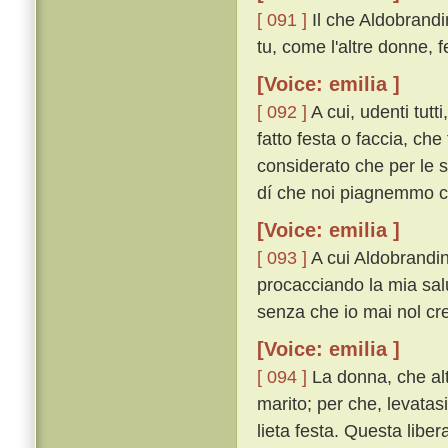
[ 091 ]
Il che Aldobrand
tu, come l'altre donne, 
[Voice: emilia ]
[ 092 ]
A cui, udenti tutt
fatto festa o faccia, che
considerato che per le s
dí che noi piagnemmo co
[Voice: emilia ]
[ 093 ]
A cui Aldobrandin 
procacciando la mia salu
senza che io mai nol cred
[Voice: emilia ]
[ 094 ]
La donna, che alt
marito; per che, levatasi
lieta festa. Questa liber