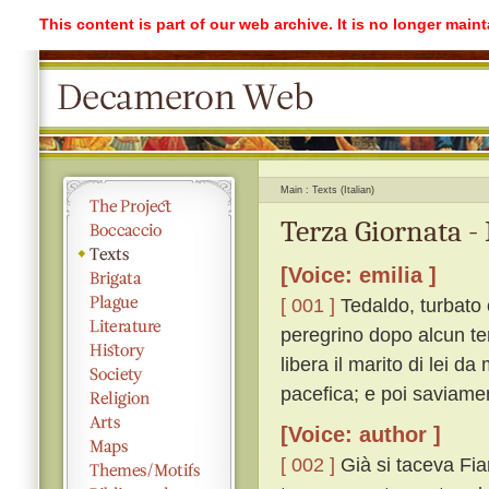
This content is part of our web archive. It is no longer mai
Main
Texts (Italian)
Terza Giornata -
[Voice: emilia ]
[ 001 ]
Tedaldo, turbato 
peregrino dopo alcun te
libera il marito di lei da
pacefica; e poi saviame
[Voice: author ]
[ 002 ]
Già si taceva Fia