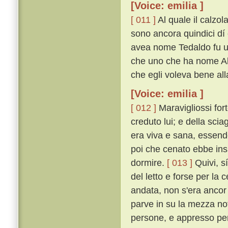
[Voice: emilia ]
[ 011 ]
Al quale il calzol
sono ancora quindici dí 
avea nome Tedaldo fu uc
che uno che ha nome Ald
che egli voleva bene all
[Voice: emilia ]
[ 012 ]
Maravigliossi fort
creduto lui; e della sci
era viva e sana, essendo
poi che cenato ebbe insi
dormire.
[ 013 ]
Quivi, sí
del letto e forse per la
andata, non s'era ancor
parve in su la mezza not
persone, e appresso per 