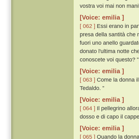
vostra voi mai non manif
[Voice: emilia ]
[ 062 ]
Essi erano in par
presa della santità che 
fuori uno anello guardat
donato l'ultima notte ch
conoscete voi questo? ”
[Voice: emilia ]
[ 063 ]
Come la donna il v
Tedaldo. ”
[Voice: emilia ]
[ 064 ]
Il pellegrino allor
dosso e di capo il cappe
[Voice: emilia ]
[ 065 ]
Quando la donna i