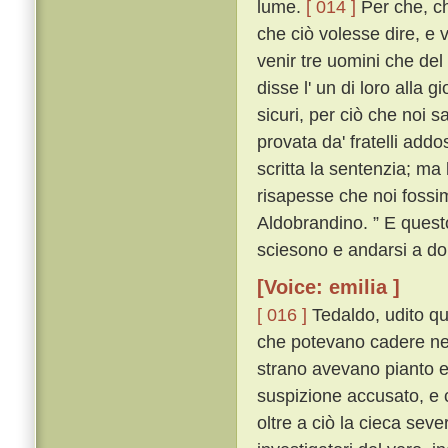
lume.
[ 014 ]
Per che, ch
che ciò volesse dire, e 
venir tre uomini che del 
disse l' un di loro alla 
sicuri, per ciò che noi 
provata da' fratelli add
scritta la sentenzia; ma
risapesse che noi fossi
Aldobrandino. ” E questo
sciesono e andarsi a do
[Voice: emilia ]
[ 016 ]
Tedaldo, udito que
che potevano cadere nel
strano avevano pianto e 
suspizione accusato, e 
oltre a ciò la cieca severi