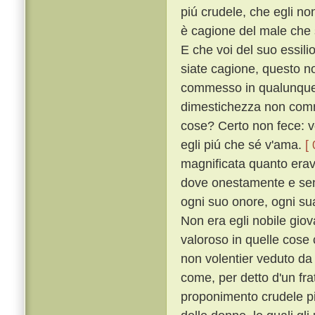
piú crudele, che egli no
è cagione del male che s
E che voi del suo essili
siate cagione, questo n
commesso in qualunque s
dimestichezza non comm
cose? Certo non fece: v
egli piú che sé v'ama.
[
magnificata quanto erava
dove onestamente e senz
ogni suo onore, ogni sua
Non era egli nobile giova
valoroso in quelle cose
non volentier veduto d
come, per detto d'un fra
proponimento crudele pi