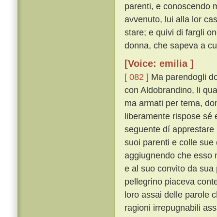
parenti, e conoscendo m
avvenuto, lui alla lor c
stare; e quivi di fargli
donna, che sapeva a cui 
[Voice: emilia ]
[ 082 ]
Ma parendogli dop
con Aldobrandino, li qu
ma armati per tema, do
liberamente rispose sé
seguente dí apprestare u
suoi parenti e colle sue 
aggiugnendo che esso m
e al suo convito da sua
pellegrino piaceva conten
loro assai delle parole c
ragioni irrepugnabili 