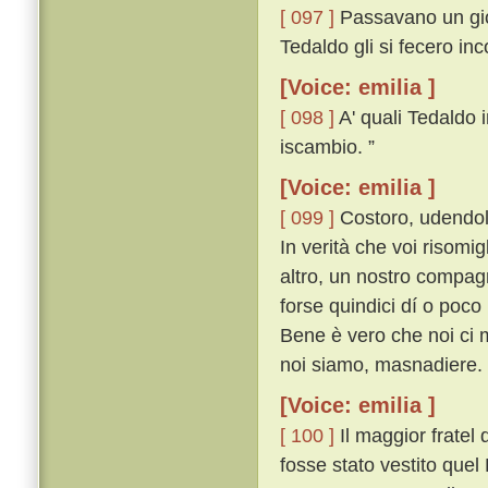
[ 097 ]
Passavano un gior
Tedaldo gli si fecero in
[Voice: emilia ]
[ 098 ]
A' quali Tedaldo i
iscambio. ”
[Voice: emilia ]
[ 099 ]
Costoro, udendol 
In verità che voi risomi
altro, un nostro compag
forse quindici dí o poco
Bene è vero che noi ci 
noi siamo, masnadiere. 
[Voice: emilia ]
[ 100 ]
Il maggior fratel
fosse stato vestito quel