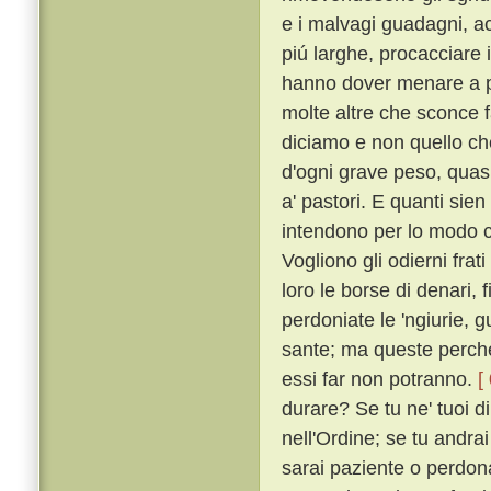
e i malvagi guadagni, acc
piú larghe, procacciare i
hanno dover menare a p
molte altre che sconce f
diciamo e non quello c
d'ogni grave peso, quasi 
a' pastori. E quanti sien
intendono per lo modo ch
Vogliono gli odierni frat
loro le borse di denari, f
perdoniate le 'ngiurie, g
sante; ma queste perché
essi far non potranno.
[
durare? Se tu ne' tuoi di
nell'Ordine; se tu andrai
sarai paziente o perdonat