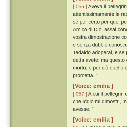
[ 055 ]
Aveva il pellegrin
attentissimamente le rac
sé per certo per quel pe
Amico di Dio, assai cono
vostra dimostrazione cono
e senza dubbio conosco i
Tedaldo adoperai, e se 
detta avete; ma questo 
morto; e per ciò quello 
prometta. ”
[Voice: emilia ]
[ 057 ]
A cui il pellegri
che Iddio mi dimostri, m
avesse. ”
[Voice: emilia ]