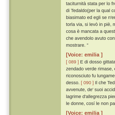
taciturnità stata per lo 
di Tedaldo(per la qual co
biasimato ed egli se n'
torla via, si levò in piè,
cosa è mancata a questo 
che avendolo avuto conti
mostrare. ”
[Voice: emilia ]
[ 089 ]
E di dosso gittata
zendado verde rimase, e
riconosciuto fu lungamen
desso.
[ 090 ]
Il che Ted
avvenute, de' suoi acciden
lagrime d'allegrezza pien
le donne, cosí le non p
[Voice: emilia ]