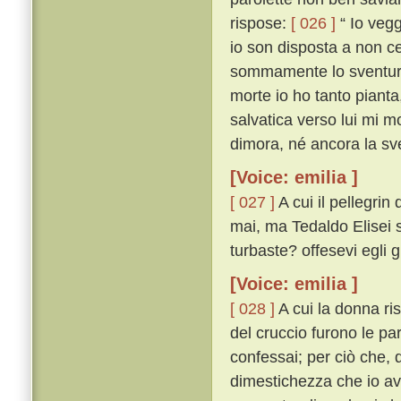
rispose:
[ 026 ]
“ Io vegg
io son disposta a non ce
sommamente lo sventurat
morte io ho tanto pianta
salvatica verso lui mi mo
dimora, né ancora la sve
[Voice: emilia ]
[ 027 ]
A cui il pellegri
mai, ma Tedaldo Elisei sí
turbaste? offesevi egli 
[Voice: emilia ]
[ 028 ]
A cui la donna ri
del cruccio furono le pa
confessai; per ciò che, q
dimestichezza che io av