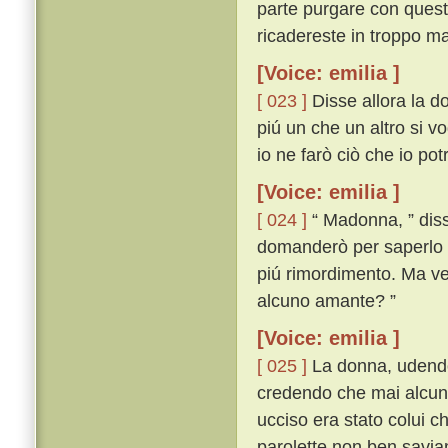
parte purgare con questa
ricadereste in troppo ma
[Voice: emilia ]
[ 023 ]
Disse allora la d
piú un che un altro si vo
io ne farò ciò che io po
[Voice: emilia ]
[ 024 ]
“ Madonna, ” disse
domanderò per saperlo 
piú rimordimento. Ma veg
alcuno amante? ”
[Voice: emilia ]
[ 025 ]
La donna, udendo 
credendo che mai alcuna
ucciso era stato colui c
parolette non ben savi