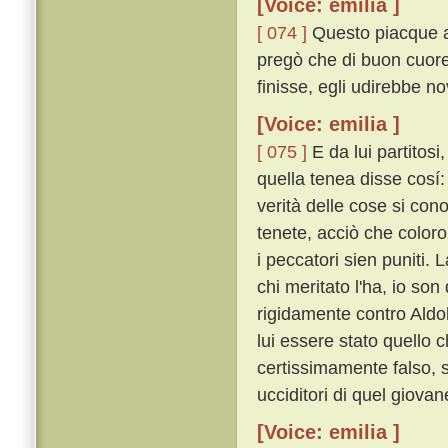
[Voice: emilia ]
[ 074 ]
Questo piacque al
pregò che di buon cuore
finisse, egli udirebbe no
[Voice: emilia ]
[ 075 ]
E da lui partitosi
quella tenea disse cosí: 
verità delle cose si co
tenete, acciò che color
i peccatori sien puniti.
chi meritato l'ha, io son
rigidamente contro Aldo
lui essere stato quello 
certissimamente falso, 
ucciditori di quel giovan
[Voice: emilia ]