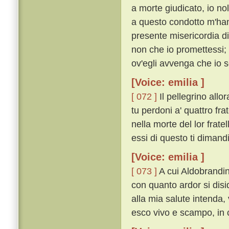
a morte giudicato, io nol
a questo condotto m'hann
presente misericordia di
non che io promettessi;
ov'egli avvenga che io 
[Voice: emilia ]
[ 072 ]
Il pellegrino allo
tu perdoni a' quattro fra
nella morte del lor frate
essi di questo ti dimand
[Voice: emilia ]
[ 073 ]
A cui Aldobrandin
con quanto ardor si disid
alla mia salute intenda,
esco vivo e scampo, in ci