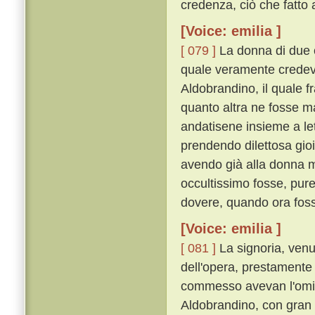
credenza, ciò che fatto
[Voice: emilia ]
[ 079 ]
La donna di due co
quale veramente credeva
Aldobrandino, il quale f
quanto altra ne fosse m
andatisene insieme a lett
prendendo dilettosa gio
avendo già alla donna m
occultissimo fosse, pure
dovere, quando ora fosse
[Voice: emilia ]
[ 081 ]
La signoria, venu
dell'opera, prestamente 
commesso avevan l'omici
Aldobrandino, con gran le