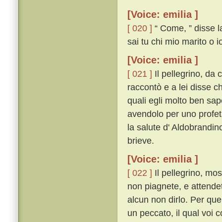
[Voice: emilia ]
[ 020 ]
“ Come, ” disse la
sai tu chi mio marito o i
[Voice: emilia ]
[ 021 ]
Il pellegrino, da 
raccontò e a lei disse ch
quali egli molto ben sape
avendolo per uno profeta
la salute d' Aldobrandin
brieve.
[Voice: emilia ]
[ 022 ]
Il pellegrino, mo
non piagnete, e attendet
alcun non dirlo. Per quel
un peccato, il qual voi