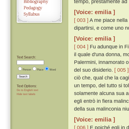
tempo, prestamente ad E
[Voice: emilia ]
[ 003 ]
A me piace nella 
dipartirsi, e come uno n
[Voice: emilia ]
[ 004 ]
Fu adunque in Fir
il quale d'una donna, m
Text Search:
Palermini, innamorato ol
del suo disiderio.
[ 005 ]
Person
Place
Word
ciò che, qual che la ca
Search
un tempo, del tutto si t
Text Options:
Go to English text
solamente alcuna sua a
Hide text labels
egli entrò in fiera mali
della sua malinconia ni
[Voice: emilia ]
[ 006 ]
E poiché egli in 