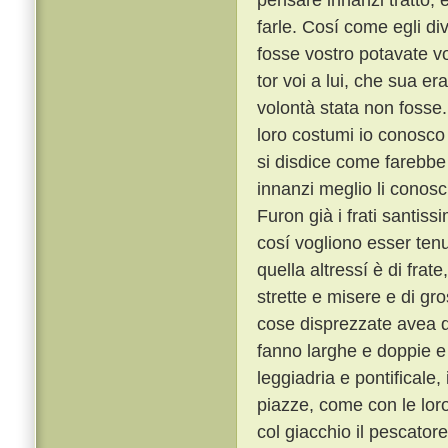
farle. Cosí come egli di
fosse vostro potavate vo
tor voi a lui, che sua 
volontà stata non fosse
loro costumi io conosco t
si disdice come farebbe 
innanzi meglio li conosc
Furon già i frati santiss
cosí vogliono esser tenu
quella altressí è di frat
strette e misere e di gro
cose disprezzate avea qu
fanno larghe e doppie e 
leggiadria e pontificale
piazze, come con le lor
col giacchio il pescator