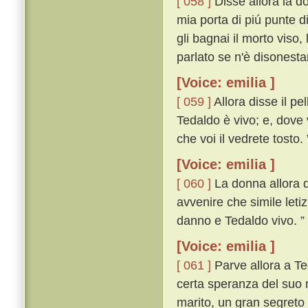
[ 058 ]
Disse allora la do
mia porta di piú punte d
gli bagnai il morto viso,
parlato se n'è disonest
[Voice: emilia ]
[ 059 ]
Allora disse il pe
Tedaldo è vivo; e, dove 
che voi il vedrete tosto. 
[Voice: emilia ]
[ 060 ]
La donna allora di
avvenire che simile leti
danno e Tedaldo vivo. ”
[Voice: emilia ]
[ 061 ]
Parve allora a Te
certa speranza del suo m
marito, un gran segreto 