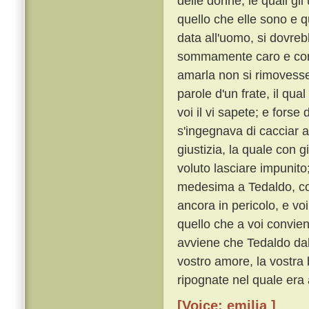
delle donne, le quali g
quello che elle sono e q
data all'uomo, si dovre
sommamente caro e con o
amarla non si rimoves
parole d'un frate, il qu
voi il vi sapete; e forse
s'ingegnava di cacciar a
giustizia, la quale con 
voluto lasciare impunito
medesima a Tedaldo, cos
ancora in pericolo, e voi
quello che a voi convie
avviene che Tedaldo dal 
vostro amore, la vostra 
ripognate nel quale era 
[Voice: emilia ]