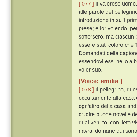
[ 077 ]
Il valoroso uomo,
alle parole del pellegri
introduzione in su 'l pri
prese; e lor volendo, pe
soffersero, ma ciascun 
essere stati coloro che
Domandati della cagione,
essendovi essi nello alb
voler suo.
[Voice: emilia ]
[ 078 ]
Il pellegrino, que
occultamente alla casa 
ogn'altro della casa and
d'udire buone novelle de
qual venuto, con lieto v
riavrai domane qui sano e