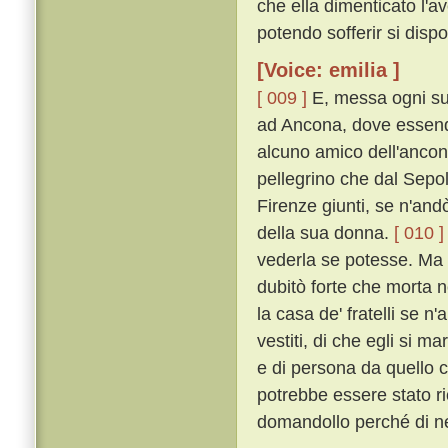
che ella dimenticato l'av
potendo sofferir si dispo
[Voice: emilia ]
[ 009 ]
E, messa ogni su
ad Ancona, dove essend
alcuno amico dell'ancon
pellegrino che dal Sepo
Firenze giunti, se n'andò
della sua donna.
[ 010 ]
vederla se potesse. Ma eg
dubitò forte che morta n
la casa de' fratelli se n'
vestiti, di che egli si m
e di persona da quello c
potrebbe essere stato r
domandollo perché di ner