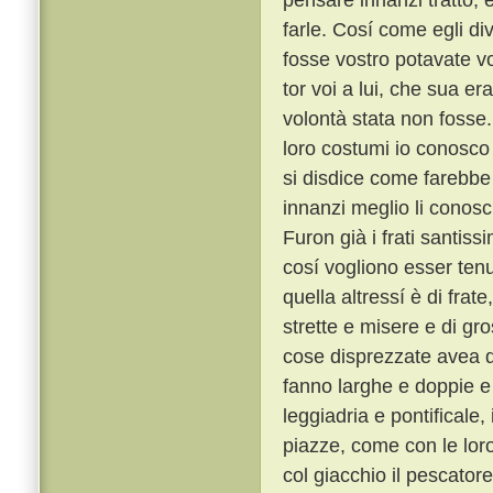
farle. Cosí come egli di
fosse vostro potavate vo
tor voi a lui, che sua 
volontà stata non fosse
loro costumi io conosco t
si disdice come farebbe 
innanzi meglio li conosc
Furon già i frati santiss
cosí vogliono esser tenu
quella altressí è di frat
strette e misere e di gro
cose disprezzate avea qu
fanno larghe e doppie e 
leggiadria e pontificale
piazze, come con le lor
col giacchio il pescator