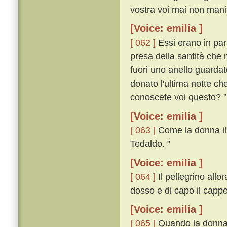
vostra voi mai non manif
[Voice: emilia ]
[ 062 ]
Essi erano in par
presa della santità che 
fuori uno anello guardat
donato l'ultima notte ch
conoscete voi questo? ”
[Voice: emilia ]
[ 063 ]
Come la donna il v
Tedaldo. ”
[Voice: emilia ]
[ 064 ]
Il pellegrino allor
dosso e di capo il cappe
[Voice: emilia ]
[ 065 ]
Quando la donna i