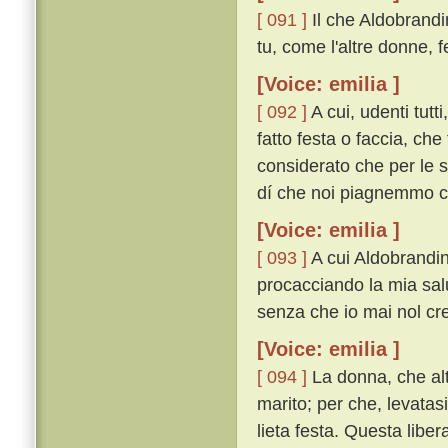
[ 091 ]
Il che Aldobrand
tu, come l'altre donne, 
[Voice: emilia ]
[ 092 ]
A cui, udenti tutt
fatto festa o faccia, che
considerato che per le s
dí che noi piagnemmo co
[Voice: emilia ]
[ 093 ]
A cui Aldobrandin 
procacciando la mia salu
senza che io mai nol cred
[Voice: emilia ]
[ 094 ]
La donna, che alt
marito; per che, levatasi
lieta festa. Questa liber