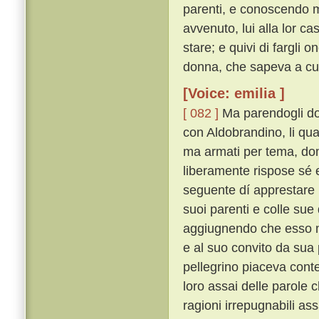
parenti, e conoscendo m
avvenuto, lui alla lor c
stare; e quivi di fargli
donna, che sapeva a cui 
[Voice: emilia ]
[ 082 ]
Ma parendogli dop
con Aldobrandino, li qu
ma armati per tema, do
liberamente rispose sé
seguente dí apprestare u
suoi parenti e colle sue 
aggiugnendo che esso m
e al suo convito da sua
pellegrino piaceva conten
loro assai delle parole c
ragioni irrepugnabili 