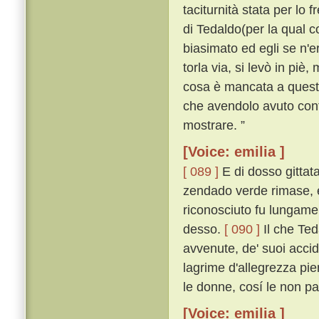
taciturnità stata per lo 
di Tedaldo(per la qual co
biasimato ed egli se n'
torla via, si levò in piè,
cosa è mancata a questo 
che avendolo avuto conti
mostrare. ”
[Voice: emilia ]
[ 089 ]
E di dosso gittata
zendado verde rimase, e
riconosciuto fu lungamen
desso.
[ 090 ]
Il che Ted
avvenute, de' suoi acciden
lagrime d'allegrezza pien
le donne, cosí le non p
[Voice: emilia ]