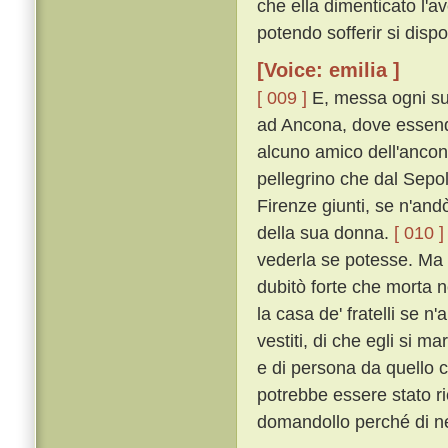
che ella dimenticato l'av
potendo sofferir si dispo
[Voice: emilia ]
[ 009 ]
E, messa ogni su
ad Ancona, dove essend
alcuno amico dell'ancon
pellegrino che dal Sepo
Firenze giunti, se n'andò
della sua donna.
[ 010 ]
vederla se potesse. Ma eg
dubitò forte che morta n
la casa de' fratelli se n'
vestiti, di che egli si m
e di persona da quello c
potrebbe essere stato r
domandollo perché di ner