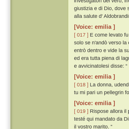
investigatori del vero, i
giustizia e di Dio, dove
alla salute d' Aldobrand
[Voice: emilia ]
[ 017 ]
E come levato fu 
solo se n'andò verso la 
entrò dentro e vide la s
ed era tutta piena di l
e avvicinatolesi disse: “
[Voice: emilia ]
[ 018 ]
La donna, udendo 
tu mi pari un pellegrin f
[Voice: emilia ]
[ 019 ]
Rispose allora il
testé qui mandato da Dio
il vostro marito. ”