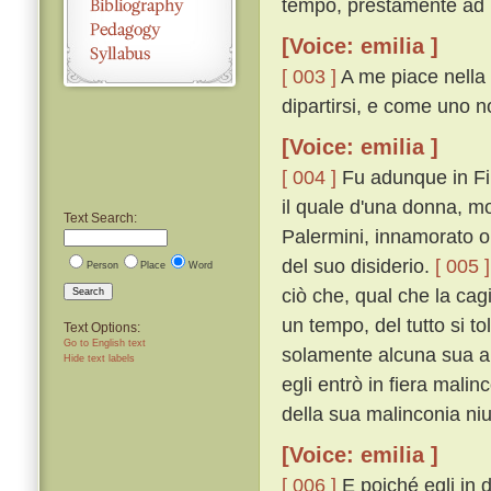
tempo, prestamente ad E
[Voice: emilia ]
[ 003 ]
A me piace nella 
dipartirsi, e come uno n
[Voice: emilia ]
[ 004 ]
Fu adunque in Fir
il quale d'una donna, m
Text Search:
Palermini, innamorato ol
del suo disiderio.
[ 005 ]
Person
Place
Word
ciò che, qual che la ca
Search
un tempo, del tutto si t
Text Options:
Go to English text
solamente alcuna sua a
Hide text labels
egli entrò in fiera mali
della sua malinconia ni
[Voice: emilia ]
[ 006 ]
E poiché egli in 