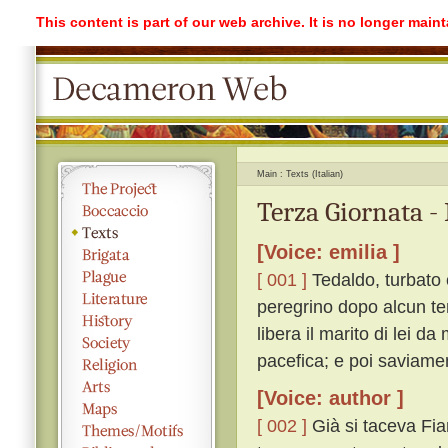
This content is part of our web archive. It is no longer mai
Main
Texts (Italian)
Terza Giornata -
[Voice: emilia ]
[ 001 ]
Tedaldo, turbato 
peregrino dopo alcun te
libera il marito di lei da
pacefica; e poi saviame
[Voice: author ]
[ 002 ]
Già si taceva Fia