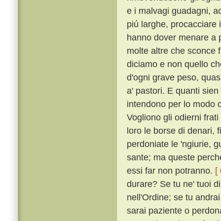
e i malvagi guadagni, acc
piú larghe, procacciare i
hanno dover menare a p
molte altre che sconce f
diciamo e non quello c
d'ogni grave peso, quasi 
a' pastori. E quanti sien
intendono per lo modo ch
Vogliono gli odierni frat
loro le borse di denari, f
perdoniate le 'ngiurie, g
sante; ma queste perché
essi far non potranno.
[
durare? Se tu ne' tuoi di
nell'Ordine; se tu andrai
sarai paziente o perdonat