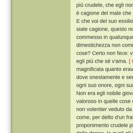
piú crudele, che egli no
è cagione del male che s
E che voi del suo essili
siate cagione, questo n
commesso in qualunque s
dimestichezza non comm
cose? Certo non fece: v
egli piú che sé v'ama.
[
magnificata quanto erava
dove onestamente e senz
ogni suo onore, ogni sua
Non era egli nobile giova
valoroso in quelle cose
non volentier veduto d
come, per detto d'un fra
proponimento crudele pi