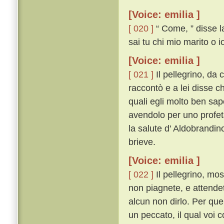
[Voice: emilia ]
[ 020 ]
“ Come, ” disse la
sai tu chi mio marito o i
[Voice: emilia ]
[ 021 ]
Il pellegrino, da 
raccontò e a lei disse ch
quali egli molto ben sape
avendolo per uno profeta
la salute d' Aldobrandin
brieve.
[Voice: emilia ]
[ 022 ]
Il pellegrino, mo
non piagnete, e attendet
alcun non dirlo. Per quel
un peccato, il qual voi