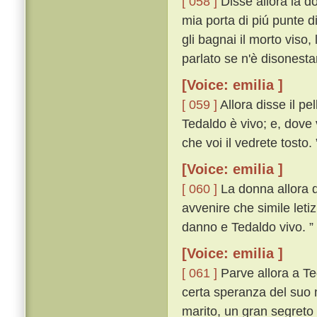
[ 058 ]
Disse allora la do
mia porta di piú punte d
gli bagnai il morto viso,
parlato se n'è disonest
[Voice: emilia ]
[ 059 ]
Allora disse il pe
Tedaldo è vivo; e, dove 
che voi il vedrete tosto. 
[Voice: emilia ]
[ 060 ]
La donna allora di
avvenire che simile leti
danno e Tedaldo vivo. ”
[Voice: emilia ]
[ 061 ]
Parve allora a Te
certa speranza del suo m
marito, un gran segreto 