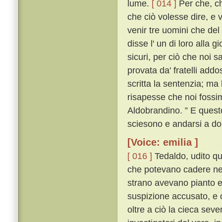
lume.
[ 014 ]
Per che, ch
che ciò volesse dire, e 
venir tre uomini che del 
disse l' un di loro alla 
sicuri, per ciò che noi 
provata da' fratelli add
scritta la sentenzia; ma
risapesse che noi fossi
Aldobrandino. ” E questo
sciesono e andarsi a do
[Voice: emilia ]
[ 016 ]
Tedaldo, udito que
che potevano cadere nel
strano avevano pianto e 
suspizione accusato, e 
oltre a ciò la cieca severi