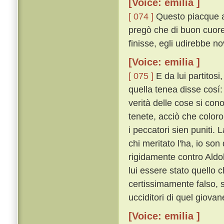
[Voice: emilia ]
[ 074 ]
Questo piacque al
pregò che di buon cuore
finisse, egli udirebbe no
[Voice: emilia ]
[ 075 ]
E da lui partitosi
quella tenea disse cosí: 
verità delle cose si co
tenete, acciò che color
i peccatori sien puniti.
chi meritato l'ha, io son
rigidamente contro Aldo
lui essere stato quello 
certissimamente falso, 
ucciditori di quel giovan
[Voice: emilia ]