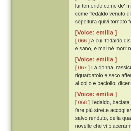
lui temendo come de' mor
come Tedaldo venuto di C
sepoltura quivi tornato f
[Voice: emilia ]
[ 066 ]
A cui Tedaldo dis
e sano, e mai né mori' né
[Voice: emilia ]
[ 067 ]
La donna, rassicu
riguardatolo e seco affe
al collo e baciollo, dicen
[Voice: emilia ]
[ 068 ]
Tedaldo, baciata 
fare piú strette accogli
salvo renduto, della qu
novelle che vi piacerann