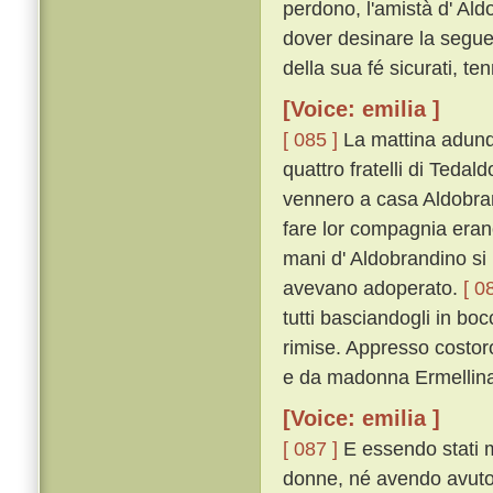
perdono, l'amistà d' Ald
dover desinare la seguen
della sua fé sicurati, ten
[Voice: emilia ]
[ 085 ]
La mattina adunqu
quattro fratelli di Tedal
vennero a casa Aldobrand
fare lor compagnia erano 
mani d' Aldobrandino si
avevano adoperato.
[ 0
tutti basciandogli in bo
rimise. Appresso costoro 
e da madonna Ermellina 
[Voice: emilia ]
[ 087 ]
E essendo stati m
donne, né avendo avuto 