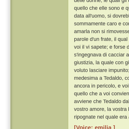
delle donne, le quali g
quello che elle sono e q
data all'uomo, si dovre
sommamente caro e con o
amarla non si rimoves
parole d'un frate, il qu
voi il vi sapete; e forse
s'ingegnava di cacciar a
giustizia, la quale con 
voluto lasciare impunito
medesima a Tedaldo, cos
ancora in pericolo, e voi
quello che a voi convie
avviene che Tedaldo dal 
vostro amore, la vostra 
ripognate nel quale era 
[Voice: emilia ]