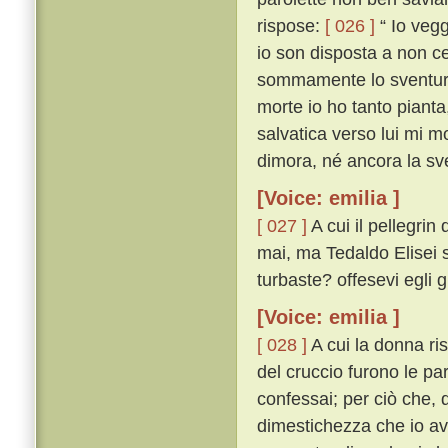
rispose:
[ 026 ]
“ Io vegg
io son disposta a non ce
sommamente lo sventurat
morte io ho tanto pianta
salvatica verso lui mi mo
dimora, né ancora la sve
[Voice: emilia ]
[ 027 ]
A cui il pellegri
mai, ma Tedaldo Elisei sí
turbaste? offesevi egli 
[Voice: emilia ]
[ 028 ]
A cui la donna ri
del cruccio furono le pa
confessai; per ciò che, q
dimestichezza che io av