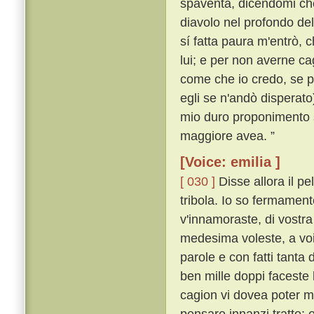
spaventa, dicendomi che
diavolo nel profondo de
sí fatta paura m'entrò, c
lui; e per non averne ca
come che io credo, se p
egli se n'andò disperato
mio duro proponimento s
maggiore avea. ”
[Voice: emilia ]
[ 030 ]
Disse allora il p
tribola. Io so fermament
v'innamoraste, di vostra
medesima voleste, a voi
parole e con fatti tanta
ben mille doppi faceste
cagion vi dovea poter m
pensare innanzi tratto;