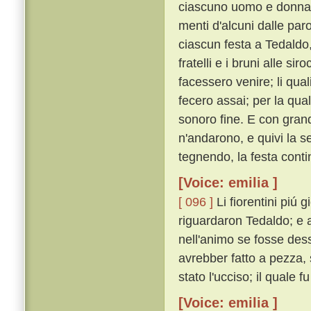
ciascuno uomo e donna c
menti d'alcuni dalle paro
ciascun festa a Tedaldo,
fratelli e i bruni alle si
facessero venire; li quali 
fecero assai; per la qual
sonoro fine. E con grand
n'andarono, e quivi la 
tegnendo, la festa cont
[Voice: emilia ]
[ 096 ]
Li fiorentini piú
riguardaron Tedaldo; e a 
nell'animo se fosse des
avrebber fatto a pezza,
stato l'ucciso; il quale f
[Voice: emilia ]