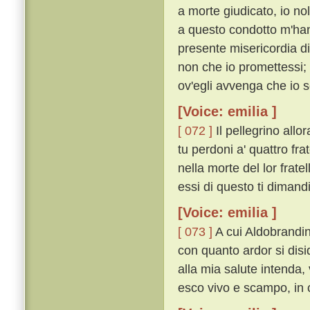
a morte giudicato, io nol
a questo condotto m'hann
presente misericordia di
non che io promettessi;
ov'egli avvenga che io 
[Voice: emilia ]
[ 072 ]
Il pellegrino allo
tu perdoni a' quattro fra
nella morte del lor frate
essi di questo ti dimand
[Voice: emilia ]
[ 073 ]
A cui Aldobrandin
con quanto ardor si disid
alla mia salute intenda,
esco vivo e scampo, in ci