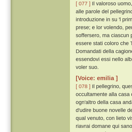
[ 077 ]
Il valoroso uomo,
alle parole del pellegri
introduzione in su 'l pri
prese; e lor volendo, pe
soffersero, ma ciascun 
essere stati coloro che
Domandati della cagione,
essendovi essi nello alb
voler suo.
[Voice: emilia ]
[ 078 ]
Il pellegrino, que
occultamente alla casa 
ogn'altro della casa and
d'udire buone novelle de
qual venuto, con lieto v
riavrai domane qui sano e