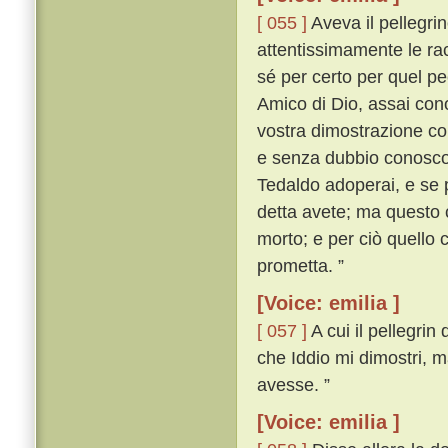
[ 055 ]
Aveva il pellegrin
attentissimamente le rac
sé per certo per quel pe
Amico di Dio, assai cono
vostra dimostrazione cono
e senza dubbio conosco i
Tedaldo adoperai, e se 
detta avete; ma questo 
morto; e per ciò quello 
prometta. ”
[Voice: emilia ]
[ 057 ]
A cui il pellegri
che Iddio mi dimostri, m
avesse. ”
[Voice: emilia ]