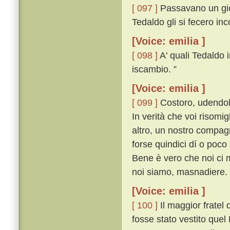
[ 097 ]
Passavano un gior
Tedaldo gli si fecero in
[Voice: emilia ]
[ 098 ]
A' quali Tedaldo i
iscambio. ”
[Voice: emilia ]
[ 099 ]
Costoro, udendol 
In verità che voi risomi
altro, un nostro compag
forse quindici dí o poco
Bene è vero che noi ci 
noi siamo, masnadiere. 
[Voice: emilia ]
[ 100 ]
Il maggior fratel
fosse stato vestito quel