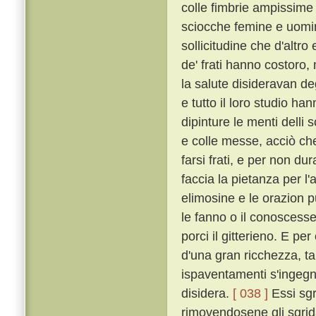
colle fimbrie ampissime
sciocche femine e uomin
sollicitudine che d'altro
de' frati hanno costoro,
la salute disideravan de
e tutto il loro studio h
dipinture le menti delli 
e colle messe, acciò che 
farsi frati, e per non dur
faccia la pietanza per l'
elimosine e le orazion 
le fanno o il conoscesser
porci il gitterieno. E p
d'una gran ricchezza, t
ispaventamenti s'ingegna
disidera.
[ 038 ]
Essi sgr
rimovendosene gli sgrida