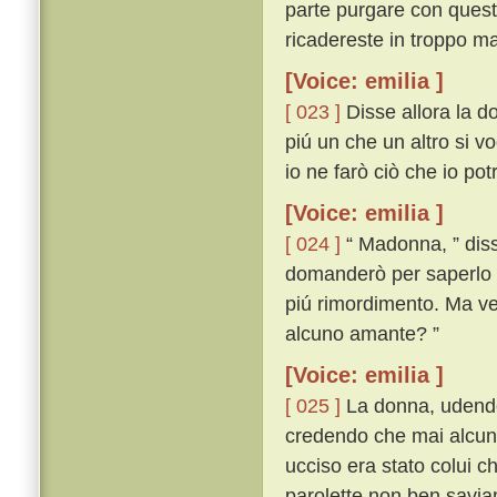
parte purgare con questa
ricadereste in troppo ma
[Voice: emilia ]
[ 023 ]
Disse allora la d
piú un che un altro si vo
io ne farò ciò che io po
[Voice: emilia ]
[ 024 ]
“ Madonna, ” disse
domanderò per saperlo 
piú rimordimento. Ma veg
alcuno amante? ”
[Voice: emilia ]
[ 025 ]
La donna, udendo 
credendo che mai alcuna
ucciso era stato colui c
parolette non ben savi