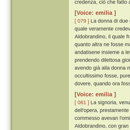
credenza, ciò che fatto
[Voice: emilia ]
[ 079 ]
La donna di due co
quale veramente credeva
Aldobrandino, il quale f
quanto altra ne fosse m
andatisene insieme a lett
prendendo dilettosa gio
avendo già alla donna m
occultissimo fosse, pure
dovere, quando ora fosse
[Voice: emilia ]
[ 081 ]
La signoria, venu
dell'opera, prestamente 
commesso avevan l'omici
Aldobrandino, con gran le