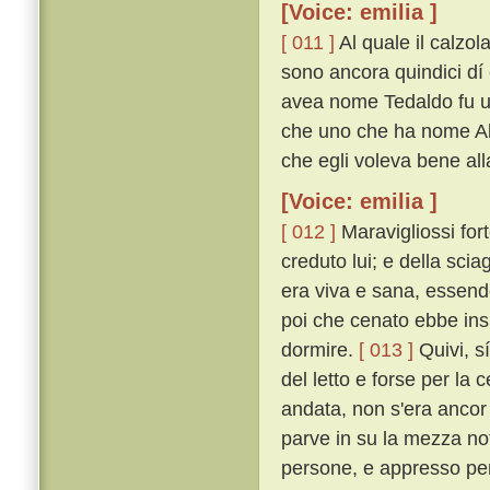
[Voice: emilia ]
[ 011 ]
Al quale il calzol
sono ancora quindici dí 
avea nome Tedaldo fu uc
che uno che ha nome Ald
che egli voleva bene all
[Voice: emilia ]
[ 012 ]
Maravigliossi fort
creduto lui; e della sci
era viva e sana, essendo
poi che cenato ebbe insi
dormire.
[ 013 ]
Quivi, sí
del letto e forse per la
andata, non s'era ancor
parve in su la mezza not
persone, e appresso per 