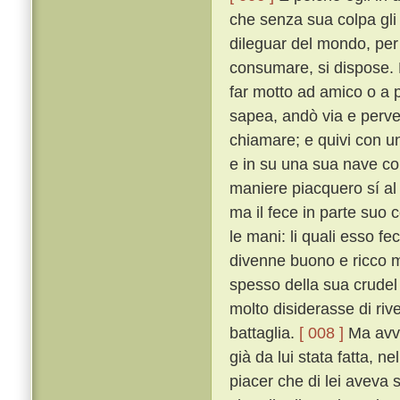
che senza sua colpa gli
dileguar del mondo, per 
consumare, si dispose. 
far motto ad amico o a 
sapea, andò via e perv
chiamare; e quivi con un
e in su una sua nave con
maniere piacquero sí al
ma il fece in parte suo c
le mani: li quali esso fe
divenne buono e ricco m
spesso della sua crudel 
molto disiderasse di riv
battaglia.
[ 008 ]
Ma avve
già da lui stata fatta, n
piacer che di lei aveva