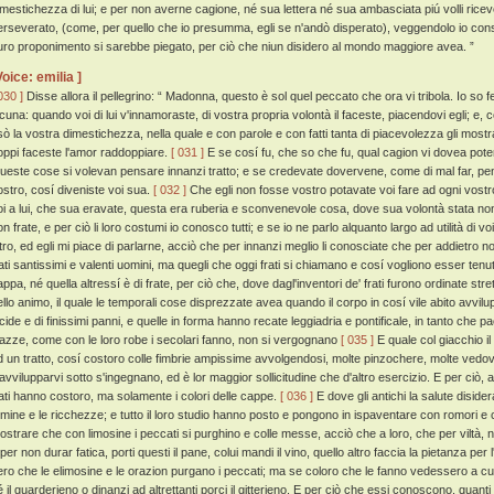
imestichezza di lui; e per non averne cagione, né sua lettera né sua ambasciata piú volli rice
erseverato, (come, per quello che io presumma, egli se n'andò disperato), veggendolo io consu
uro proponimento si sarebbe piegato, per ciò che niun disidero al mondo maggiore avea. ”
Voice: emilia ]
030 ]
Disse allora il pellegrino: “ Madonna, questo è sol quel peccato che ora vi tribola. Io s
lcuna: quando voi di lui v'innamoraste, di vostra propria volontà il faceste, piacendovi egli; 
sò la vostra dimestichezza, nella quale e con parole e con fatti tanta di piacevolezza gli mostr
oppi faceste l'amor raddoppiare.
[ 031 ]
E se cosí fu, che so che fu, qual cagion vi dovea pote
ueste cose si volevan pensare innanzi tratto; e se credevate dovervene, come di mal far, pen
ostro, cosí diveniste voi sua.
[ 032 ]
Che egli non fosse vostro potavate voi fare ad ogni vostro
oi a lui, che sua eravate, questa era ruberia e sconvenevole cosa, dove sua volontà stata no
on frate, e per ciò li loro costumi io conosco tutti; e se io ne parlo alquanto largo ad utilità di
ltro, ed egli mi piace di parlarne, acciò che per innanzi meglio li conosciate che per addietro n
rati santissimi e valenti uomini, ma quegli che oggi frati si chiamano e cosí vogliono esser tenut
appa, né quella altressí è di frate, per ciò che, dove dagl'inventori de' frati furono ordinate stre
ello animo, il quale le temporali cose disprezzate avea quando il corpo in cosí vile abito avvil
ucide e di finissimi panni, e quelle in forma hanno recate leggiadria e pontificale, in tanto che 
iazze, come con le loro robe i secolari fanno, non si vergognano
[ 035 ]
E quale col giacchio i
d un tratto, cosí costoro colle fimbrie ampissime avvolgendosi, molte pinzochere, molte vedov
'avvilupparvi sotto s'ingegnano, ed è lor maggior sollicitudine che d'altro esercizio. E per ciò, a
rati hanno costoro, ma solamente i colori delle cappe.
[ 036 ]
E dove gli antichi la salute diside
emine e le ricchezze; e tutto il loro studio hanno posto e pongono in ispaventare con romori e co
ostrare che con limosine i peccati si purghino e colle messe, acciò che a loro, che per viltà, non
per non durar fatica, porti questi il pane, colui mandi il vino, quello altro faccia la pietanza per 
ero che le elimosine e le orazion purgano i peccati; ma se coloro che le fanno vedessero a cui
é il guarderieno o dinanzi ad altrettanti porci il gitterieno. E per ciò che essi conoscono, qua