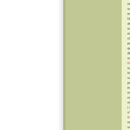
r
s
e
l
a
s
e
ch
p
q
di
s
0
s
I
v
p
i
m
c
m
[ 
s
0
m
v