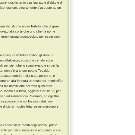
onoscendosi in tanto trasfigurato e d'abito e di
 riconosciuto, sicuramente s'accostò ad un
uindici dí che un lor fratello, che di gran
rovato alla corte che uno che ha nome
ed eraci tornato sconosciuto per esser con
a sciagura d' Aldobrandino gli dolfe. E
nò all'albergo, e poi che cenato ebbe
olti pensieri che lo stimolavano e sí per la
ata, non s'era ancor potuto Tedaldo
ella casa scender nella casa persone, e
mente alla fessura accostatosi, cominciò a
r tre uomini che del tetto quivi eran
, lodato sia Iddio, oggimai star sicuri, per
sso ad Aldobrandin Palermini, ed egli l'ha
 risapesse che noi fossimo stati, noi
di ciò si mostrò lieta, se ne sciesono e
no cadere nelle menti degli uomini, prima
nocente per falsa suspizione accusato, e con