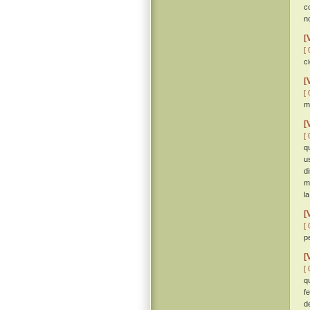
c
n
[
[ 
c
[
[ 
m
[
[ 
q
u
d
m
l
[
[ 
p
[
[ 
q
f
d