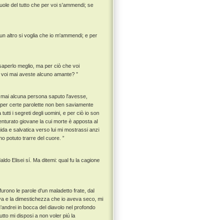
uole del tutto che per voi s'ammendi; se
n altro si voglia che io m'ammendi; e per
 saperlo meglio, ma per ciò che voi
e voi mai aveste alcuno amante? ”
 mai alcuna persona saputo l'avesse,
e per certe parolette non ben saviamente
tutti i segreti degli uomini, e per ciò io son
enturato giovane la cui morte è apposta al
gida e salvatica verso lui mi mostrassi anzi
no potuto trarre del cuore. ”
ldo Elisei sí. Ma ditemi: qual fu la cagione
urono le parole d'un maladetto frate, dal
rtava e la dimestichezza che io aveva seco, mi
andrei in bocca del diavolo nel profondo
utto mi disposi a non voler piú la