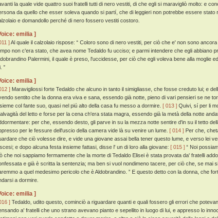
vanti la quale vide quattro suoi fratelli tutti di nero vestiti, di che egli si maravigliò molto: e c
ersona da quello che esser soleva quando si partí, che di leggieri non potrebbe essere stato
alzolaio e domandollo perché di nero fossero vestiti costoro.
Voice: emilia ]
011 ]
Al quale il calzolaio rispose: “ Coloro sono di nero vestiti, per ciò che e' non sono ancora q
empo non c'era stato, che avea nome Tedaldo fu ucciso; e parmi intendere che egli abbiano p
ldobrandino Palermini, il quale è preso, l'uccidesse, per ciò che egli voleva bene alla moglie 
i. ”
Voice: emilia ]
012 ]
Maravigliossi forte Tedaldo che alcuno in tanto il simigliasse, che fosse creduto lui; e dell
vendo sentito che la donna era viva e sana, essendo già notte, pieno di vari pensieri se ne tor
nsieme col fante suo, quasi nel piú alto della casa fu messo a dormire.
[ 013 ]
Quivi, sí per li m
alvagità del letto e forse per la cena ch'era stata magra, essendo già la metà della notte and
ddormentare: per che, essendo desto, gli parve in su la mezza notte sentire d'in su il tetto d
ppresso per le fessure dell'uscio della camera vide là su venire un lume.
[ 014 ]
Per che, cheta
uardare che ciò volesse dire, e vide una giovane assai bella tener questo lume, e verso lei veni
iscesi; e dopo alcuna festa insieme fattasi, disse l' un di loro alla giovane:
[ 015 ]
“ Noi possiamo
iò che noi sappiamo fermamente che la morte di Tedaldo Elisei è stata provata da' fratelli addo
onfessata e già è scritta la sentenzia; ma ben si vuol nondimeno tacere, per ciò che, se mai si
aremmo a quel medesimo pericolo che è Aldobrandino. ” E questo detto con la donna, che forte 
ndarsi a dormire.
Voice: emilia ]
016 ]
Tedaldo, udito questo, cominciò a riguardare quanti e quali fossero gli errori che poteva
ensando a' fratelli che uno strano avevano pianto e sepellito in luogo di lui, e appresso lo in