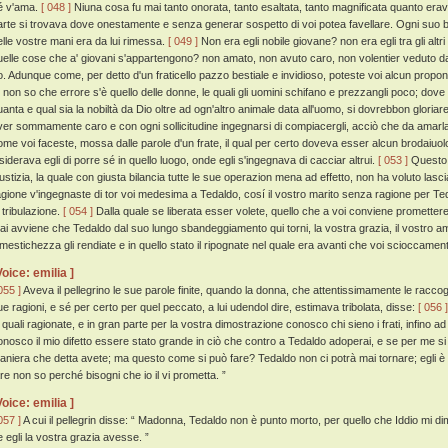
é v'ama.
[ 048 ]
Niuna cosa fu mai tanto onorata, tanto esaltata, tanto magnificata quanto erava
arte si trovava dove onestamente e senza generar sospetto di voi potea favellare. Ogni suo be
elle vostre mani era da lui rimessa.
[ 049 ]
Non era egli nobile giovane? non era egli tra gli altri
uelle cose che a' giovani s'appartengono? non amato, non avuto caro, non volentier veduto 
o. Adunque come, per detto d'un fraticello pazzo bestiale e invidioso, poteste voi alcun propon
o non so che errore s'è quello delle donne, le quali gli uomini schifano e prezzangli poco; dov
uanta e qual sia la nobiltà da Dio oltre ad ogn'altro animale data all'uomo, si dovrebbon glori
ver sommamente caro e con ogni sollicitudine ingegnarsi di compiacergli, acciò che da amar
ome voi faceste, mossa dalle parole d'un frate, il qual per certo doveva esser alcun brodaiuolo m
isiderava egli di porre sé in quello luogo, onde egli s'ingegnava di cacciar altrui.
[ 053 ]
Questo 
iustizia, la quale con giusta bilancia tutte le sue operazion mena ad effetto, non ha voluto las
agione v'ingegnaste di tor voi medesima a Tedaldo, cosí il vostro marito senza ragione per Ted
 tribulazione.
[ 054 ]
Dalla quale se liberata esser volete, quello che a voi conviene prometter
ai avviene che Tedaldo dal suo lungo sbandeggiamento qui torni, la vostra grazia, il vostro am
imestichezza gli rendiate e in quello stato il ripognate nel quale era avanti che voi scioccament
Voice: emilia ]
055 ]
Aveva il pellegrino le sue parole finite, quando la donna, che attentissimamente le raccog
ue ragioni, e sé per certo per quel peccato, a lui udendol dire, estimava tribolata, disse:
[ 056 ]
e quali ragionate, e in gran parte per la vostra dimostrazione conosco chi sieno i frati, infino ad
onosco il mio difetto essere stato grande in ciò che contro a Tedaldo adoperai, e se per me si 
aniera che detta avete; ma questo come si può fare? Tedaldo non ci potrà mai tornare; egli è 
are non so perché bisogni che io il vi prometta. ”
Voice: emilia ]
057 ]
A cui il pellegrin disse: “ Madonna, Tedaldo non è punto morto, per quello che Iddio mi di
e egli la vostra grazia avesse. ”