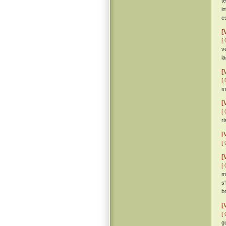
te
i
e
[
[ 
v
l
[
[ 
mi
[
[ 
ri
[
[ 
[
[ 
m
s
b
[
[ 
g