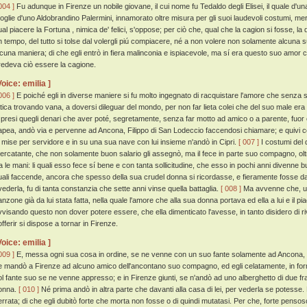
004 ]
Fu adunque in Firenze un nobile giovane, il cui nome fu Tedaldo degli Elisei, il quale d
oglie d'uno Aldobrandino Palermini, innamorato oltre misura per gli suoi laudevoli costumi, mer
ual piacere la Fortuna , nimica de' felici, s'oppose; per ciò che, qual che la cagion si fosse, 
n tempo, del tutto si tolse dal volergli piú compiacere, né a non volere non solamente alcuna
lcuna maniera; di che egli entrò in fiera malinconia e ispiacevole, ma sí era questo suo amor c
redeva ciò essere la cagione.
Voice: emilia ]
006 ]
E poiché egli in diverse maniere si fu molto ingegnato di racquistare l'amore che senza 
atica trovando vana, a doversi dileguar del mondo, per non far lieta colei che del suo male er
 presi quegli denari che aver poté, segretamente, senza far motto ad amico o a parente, fuo
apea, andò via e pervenne ad Ancona, Filippo di San Lodeccio faccendosi chiamare; e quivi c
i mise per servidore e in su una sua nave con lui insieme n'andò in Cipri.
[ 007 ]
I costumi del 
ercatante, che non solamente buon salario gli assegnò, ma il fece in parte suo compagno, oltre
ra le mani: li quali esso fece sí bene e con tanta sollicitudine, che esso in pochi anni divenne
uali faccende, ancora che spesso della sua crudel donna si ricordasse, e fieramente fosse da 
ivederla, fu di tanta constanzia che sette anni vinse quella battaglia.
[ 008 ]
Ma avvenne che, ude
anzone già da lui stata fatta, nella quale l'amore che alla sua donna portava ed ella a lui e il p
vvisando questo non dover potere essere, che ella dimenticato l'avesse, in tanto disidero di 
offerir si dispose a tornar in Firenze.
Voice: emilia ]
009 ]
E, messa ogni sua cosa in ordine, se ne venne con un suo fante solamente ad Ancona, 
e mandò a Firenze ad alcuno amico dell'ancontano suo compagno, ed egli celatamente, in form
ol fante suo se ne venne appresso; e in Firenze giunti, se n'andò ad uno alberghetto di due frat
onna.
[ 010 ]
Né prima andò in altra parte che davanti alla casa di lei, per vederla se potesse. M
errata; di che egli dubitò forte che morta non fosse o di quindi mutatasi. Per che, forte pensoso