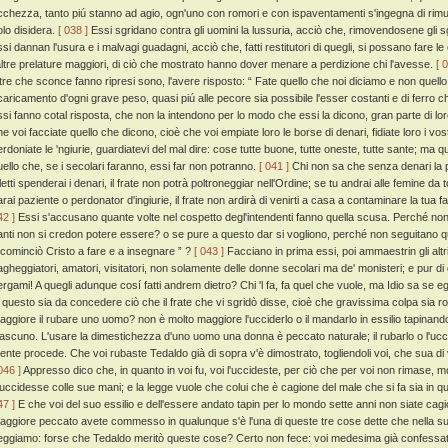
icchezza, tanto piú stanno ad agio, ogn'uno con romori e con ispaventamenti s'ingegna di rimu
olo disidera.
[ 038 ]
Essi sgridano contra gli uomini la lussuria, acciò che, rimovendosene gli sgr
ssi dannan l'usura e i malvagi guadagni, acciò che, fatti restitutori di quegli, si possano fare 
'altre prelature maggiori, di ciò che mostrato hanno dover menare a perdizione chi l'avesse.
[ 
ltre che sconce fanno ripresi sono, l'avere risposto: “ Fate quello che noi diciamo e non quel
caricamento d'ogni grave peso, quasi piú alle pecore sia possibile l'esser costanti e di ferro che
ssi fanno cotal risposta, che non la intendono per lo modo che essi la dicono, gran parte di lor
e voi facciate quello che dicono, cioè che voi empiate loro le borse di denari, fidiate loro i vostr
erdoniate le 'ngiurie, guardiatevi del mal dire: cose tutte buone, tutte oneste, tutte sante; m
uello che, se i secolari faranno, essi far non potranno.
[ 041 ]
Chi non sa che senza denari la p
letti spenderai i denari, il frate non potrà poltroneggiar nell'Ordine; se tu andrai alle femine da 
arai paziente o perdonator d'ingiurie, il frate non ardirà di venirti a casa a contaminare la tua 
42 ]
Essi s'accusano quante volte nel cospetto degl'intendenti fanno quella scusa. Perché non s
anti non si credon potere essere? o se pure a questo dar si vogliono, perché non seguitano quel
ncominciò Cristo a fare e a insegnare ” ?
[ 043 ]
Facciano in prima essi, poi ammaestrin gli altri.
agheggiatori, amatori, visitatori, non solamente delle donne secolari ma de' monisteri; e pur di
ergami! A quegli adunque cosí fatti andrem dietro? Chi 'l fa, fa quel che vuole, ma Idio sa se e
n questo sia da concedere ciò che il frate che vi sgridò disse, cioè che gravissima colpa sia 
aggiore il rubare uno uomo? non è molto maggiore l'ucciderlo o il mandarlo in essilio tapina
iascuno. L'usare la dimestichezza d'uno uomo una donna è peccato naturale; il rubarlo o l'uccid
ente procede. Che voi rubaste Tedaldo già di sopra v'è dimostrato, togliendoli voi, che sua d
046 ]
Appresso dico che, in quanto in voi fu, voi l'uccideste, per ciò che per voi non rimase, m
'uccidesse colle sue mani; e la legge vuole che colui che è cagione del male che si fa sia in q
47 ]
E che voi del suo essilio e dell'essere andato tapin per lo mondo sette anni non siate cag
aggiore peccato avete commesso in qualunque s'è l'una di queste tre cose dette che nella
eggiamo: forse che Tedaldo meritò queste cose? Certo non fece: voi medesima già confessato 