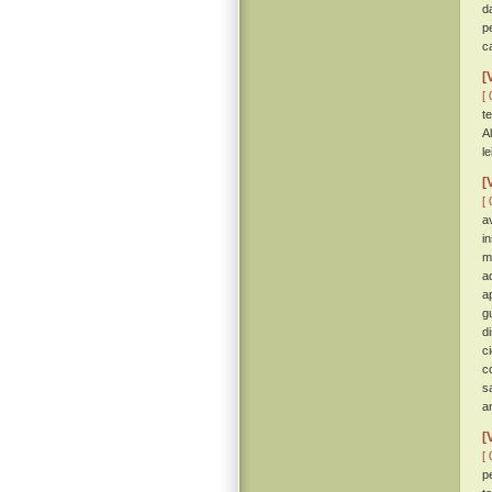
da
p
c
[
[ 
t
A
le
[
[ 
a
i
m
a
a
g
d
c
c
s
a
[
[ 
p