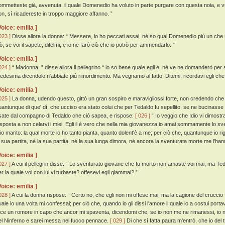
ommetteste già, avvenuta, il quale Domenedio ha voluto in parte purgare con questa noia, e v
on, sí ricadereste in troppo maggiore affanno. ”
Voice: emilia ]
023 ]
Disse allora la donna: “ Messere, io ho peccati assai, né so qual Domenedio piú un che u
iò, se voi il sapete, ditelmi, e io ne farò ciò che io potrò per ammendarlo. ”
Voice: emilia ]
024 ]
“ Madonna, ” disse allora il pellegrino “ io so bene quale egli è, né ve ne domanderò per
edesima dicendolo n'abbiate piú rimordimento. Ma vegnamo al fatto. Ditemi, ricordavi egli ch
Voice: emilia ]
025 ]
La donna, udendo questo, gittò un gran sospiro e maravigliossi forte, non credendo che
uantunque di que' dí, che ucciso era stato colui che per Tedaldo fu sepellito, se ne bucinass
sate dal compagno di Tedaldo che ciò sapea, e rispose:
[ 026 ]
“ Io veggio che Idio vi dimostra 
isposta a non celarvi i miei. Egli il è vero che nella mia giovanezza io amai sommamente lo sv
io marito: la qual morte io ho tanto pianta, quanto dolent'è a me; per ciò che, quantunque io ri
a sua partita, né la sua partita, né la sua lunga dimora, né ancora la sventurata morte me l'han
Voice: emilia ]
027 ]
A cui il pellegrin disse: “ Lo sventurato giovane che fu morto non amaste voi mai, ma Teda
er la quale voi con lui vi turbaste? offesevi egli giammai? ”
Voice: emilia ]
028 ]
A cui la donna rispose: “ Certo no, che egli non mi offese mai; ma la cagione del cruccio f
uale io una volta mi confessai; per ciò che, quando io gli dissi l'amore il quale io a costui po
ece un romore in capo che ancor mi spaventa, dicendomi che, se io non me ne rimanessi, io n'
el Ninferno e sarei messa nel fuoco pennace.
[ 029 ]
Di che sí fatta paura m'entrò, che io del t