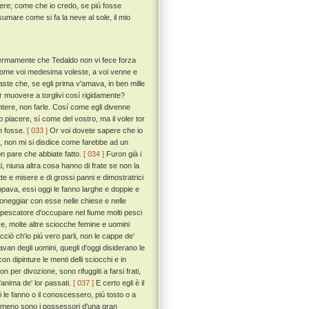
vere; come che io credo, se piú fosse
mare come si fa la neve al sole, il mio
o fermamente che Tedaldo non vi fece forza
e, come voi medesima voleste, a voi venne e
aste che, se egli prima v'amava, in ben mille
r muovere a torglivi cosí rigidamente?
tere, non farle. Cosí come egli divenne
 piacere, sí come del vostro, ma il voler tor
n fosse.
[ 033 ]
Or voi dovete sapere che io
 voi, non mi si disdice come farebbe ad un
on pare che abbiate fatto.
[ 034 ]
Furon già i
i, niuna altra cosa hanno di frate se non la
tte e misere e di grossi panni e dimostratrici
uppava, essi oggi le fanno larghe e doppie e
paoneggiar con esse nelle chiese e nelle
l pescatore d'occupare nel fiume molti pesci
e, molte altre sciocche femine e uomini
cciò ch'io piú vero parli, non le cappe de'
ravan degli uomini, quegli d'oggi disiderano le
n dipinture le menti delli sciocchi e in
 per divozione, sono rifuggiti a farsi frati,
l'anima de' lor passati.
[ 037 ]
E certo egli è il
 le fanno o il conoscessero, piú tosto o a
nti meno sono i possessori d'una gran