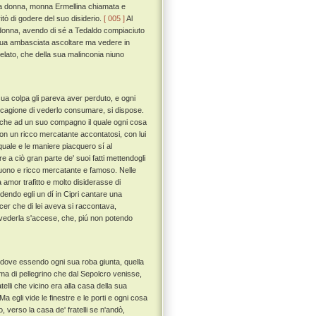
'una donna, monna Ermellina chiamata e
itò di godere del suo disiderio.
[ 005 ]
Al
la donna, avendo di sé a Tedaldo compiaciuto
 sua ambasciata ascoltare ma vedere in
elato, che della sua malinconia niuno
sua colpa gli pareva aver perduto, e ogni
a cagione di vederlo consumare, si dispose.
r che ad un suo compagno il quale ogni cosa
on un ricco mercatante accontatosi, con lui
quale e le maniere piacquero sí al
 a ciò gran parte de' suoi fatti mettendogli
 buono e ricco mercatante e famoso. Nelle
amor trafitto e molto disiderasse di
ndo egli un dí in Cipri cantare una
iacer che di lei aveva si raccontava,
rivederla s'accese, che, piú non potendo
dove essendo ogni sua roba giunta, quella
a di pellegrino che dal Sepolcro venisse,
elli che vicino era alla casa della sua
a egli vide le finestre e le porti e ogni cosa
, verso la casa de' fratelli se n'andò,