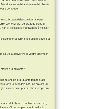
tori, li quali assai volte, quasi solliciti
i Dio, dove sono della iniquità e del diavolo
 avesse compose.
ò verso la casa della sua donna; e per
errena che ivi era, ed era tutta piena di
non vi tribolate: la vostra pace è vicina. ”
ellegrin forestiere; che sai tu di pace o di
to da Dio a convertire le vostre lagrime in
 marito o io ci siamo? ”
ei disse chi ella era, quanto tempo stata
igliò forte, e avendolo per uno profeta, gli
egli s'avacciasse, per ciò che il tempo era
e attendete bene a quello che io vi dirò, e
i avete v'è per un peccato, il qual voi