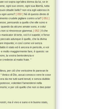
te voi sopra ogn'altra donna da lui, se in
ne, ogni suo onore, ogni sua libertà, tutta
 suoi cittadin bello? non era egli valoroso in
da ogni uomo?
[ 050 ]
Né di questo direte di
imento crudele pigliare contro a lui?
[ 051 ]
e esse, pensando a quello che elle sono e
are quando da alcuno amate sono, e colui
la non si rimovesse giammai.
[ 052 ]
Il che
anicator di torte, voi il vi sapete; e forse
peccato adunque è quello, che la divina
ciare impunito; e cosí come voi senza
aldo è stato ed è ancora in pericolo, e voi
e e molto maggiormente fare, è questo: se
ore, la vostra benivolenzia e
e credeste al matto frate. ”
lieva, per ciò che verissime le parevan le
“ Amico di Dio, assai conosco vere le cose
 ora da me tutti santi tenuti; e senza dubbio
potesse, volentieri l'amenderei nella
morto; e per ciò quello che non si dee poter
mostri, ma è vivo e sano e in buono stato,