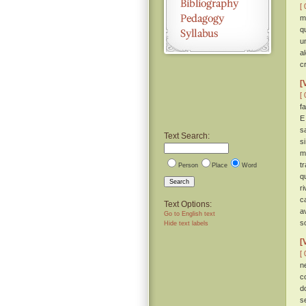
[ 
m
q
u
a
c
[
[ 
f
E
s
Text Search:
s
m
t
Person
Place
Word
q
Search
r
c
Text Options:
a
Go to English text
s
Hide text labels
[
[ 
n
c
d
s