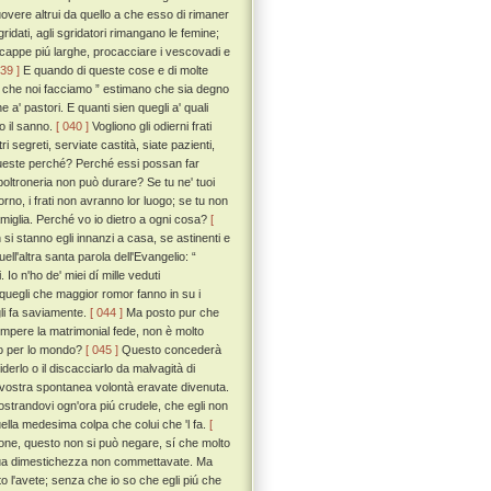
overe altrui da quello a che esso di rimaner
idati, agli sgridatori rimangano le femine;
le cappe piú larghe, procacciare i vescovadi e
039 ]
E quando di queste cose e di molte
lo che noi facciamo ” estimano che sia degno
 a' pastori. E quanti sien quegli a' quali
o il sanno.
[ 040 ]
Vogliono gli odierni frati
i segreti, serviate castità, siate pazienti,
a queste perché? Perché essi possan far
oltroneria non può durare? Se tu ne' tuoi
torno, i frati non avranno lor luogo; se tu non
famiglia. Perché vo io dietro a ogni cosa?
[
i stanno egli innanzi a casa, se astinenti e
l'altra santa parola dell'Evangelio: “
 Io n'ho de' miei dí mille veduti
 quegli che maggior romor fanno in su i
gli fa saviamente.
[ 044 ]
Ma posto pur che
rompere la matrimonial fede, non è molto
ndo per lo mondo?
[ 045 ]
Questo concederà
erlo o il discacciarlo da malvagità di
i vostra spontanea volontà eravate divenuta.
ostrandovi ogn'ora piú crudele, che egli non
uella medesima colpa che colui che 'l fa.
[
ione, questo non si può negare, sí che molto
 sua dimestichezza non commettavate. Ma
l'avete; senza che io so che egli piú che