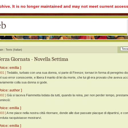
rchive. It is no longer maintained and may not meet current access
ain
Texts (Italian)
erza Giornata - Novella Settima
Voice: emilia ]
001 ]
Tedaldo, turbato con una sua donna, si parte di Firenze; tornavi in forma di peregrino do
l suo error conoscente, e libera il marito di lei da morte, che lui gli era provato che aveva ucciso
aviamente colla sua donna si gode.
Voice: author ]
002 ]
Già si taceva Fiammetta lodata da tutti, quando la reina, per non perder tempo, prestame
ominciò:
Voice: emilia ]
003 ]
A me piace nella nostra città ritornare, donde alle due passate piacque di dipartirsi, e c
erduta racquistasse mostrarvi.
Voice: emilia ]