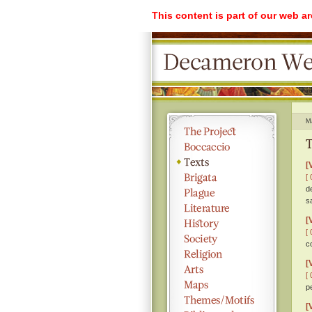
This content is part of our web a
M
T
[
[ 
de
s
[
[ 
c
[
[ 
p
[