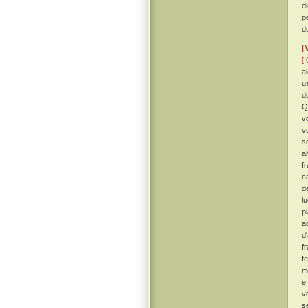
d
p
d
[
[ 
a
u
d
Q
v
v
s
a
f
c
d
l
p
a
d
f
f
m
e 
v
s