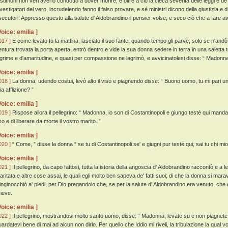
stimoni non veri averlo condotto a dover morire, e oltre a ciò la cieca severità delle leggi e de' ret
nvestigatori del vero, incrudelendo fanno il falso provare, e sé ministri dicono della giustizia e d
secutori. Appresso questo alla salute d' Aldobrandino il pensier volse, e seco ciò che a fare
Voice: emilia ]
017 ]
E come levato fu la mattina, lasciato il suo fante, quando tempo gli parve, solo se n'and
entura trovata la porta aperta, entrò dentro e vide la sua donna sedere in terra in una saletta t
agrime e d'amaritudine, e quasi per compassione ne lagrimò, e avvicinatolesi disse: “ Madonna, 
Voice: emilia ]
018 ]
La donna, udendo costui, levò alto il viso e piagnendo disse: “ Buono uomo, tu mi pari un p
a afflizione? ”
Voice: emilia ]
019 ]
Rispose allora il pellegrino: “ Madonna, io son di Costantinopoli e giungo testé qui manda
so e di liberare da morte il vostro marito. ”
Voice: emilia ]
020 ]
“ Come, ” disse la donna “ se tu di Costantinopoli se' e giugni pur testé qui, sai tu chi mio
Voice: emilia ]
021 ]
Il pellegrino, da capo fattosi, tutta la istoria della angoscia d' Aldobrandino raccontò e a l
aritata e altre cose assai, le quali egli molto ben sapeva de' fatti suoi; di che la donna si marav
'inginocchiò a' piedi, per Dio pregandolo che, se per la salute d' Aldobrandino era venuto, che 
rieve.
Voice: emilia ]
022 ]
Il pellegrino, mostrandosi molto santo uomo, disse: “ Madonna, levate su e non piagnete, 
uardatevi bene di mai ad alcun non dirlo. Per quello che Iddio mi riveli, la tribulazione la qual vo