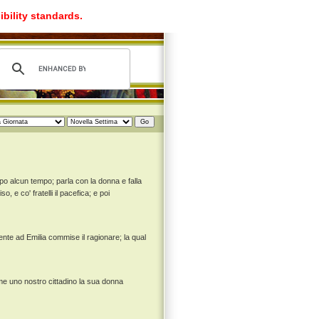
ibility standards.
po alcun tempo; parla con la donna e falla
, e co' fratelli il pacefica; e poi
nte ad Emilia commise il ragionare; la qual
ome uno nostro cittadino la sua donna