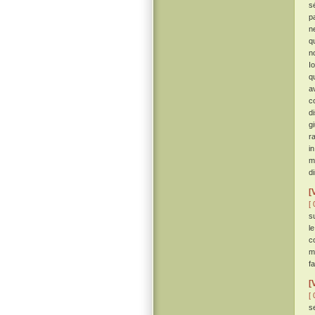
s
p
n
q
n
I
q
a
c
d
g
r
in
m
d
[
[ 
s
l
c
m
f
[
[ 
s