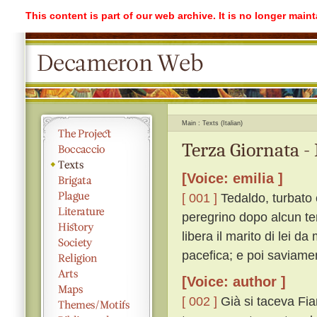
This content is part of our web archive. It is no longer mai
Main
Texts (Italian)
Terza Giornata -
[Voice: emilia ]
[ 001 ]
Tedaldo, turbato 
peregrino dopo alcun te
libera il marito di lei da
pacefica; e poi saviame
[Voice: author ]
[ 002 ]
Già si taceva Fia