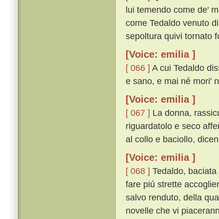
lui temendo come de' mor
come Tedaldo venuto di C
sepoltura quivi tornato f
[Voice: emilia ]
[ 066 ]
A cui Tedaldo dis
e sano, e mai né mori' né
[Voice: emilia ]
[ 067 ]
La donna, rassicu
riguardatolo e seco affe
al collo e baciollo, dicen
[Voice: emilia ]
[ 068 ]
Tedaldo, baciata 
fare piú strette accogli
salvo renduto, della qu
novelle che vi piacerann