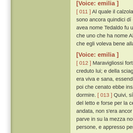
[Voice: emilia ]
[ 011 ]
Al quale il calzol
sono ancora quindici dí 
avea nome Tedaldo fu uc
che uno che ha nome Ald
che egli voleva bene all
[Voice: emilia ]
[ 012 ]
Maravigliossi fort
creduto lui; e della sci
era viva e sana, essendo
poi che cenato ebbe insi
dormire.
[ 013 ]
Quivi, sí
del letto e forse per la
andata, non s'era ancor
parve in su la mezza not
persone, e appresso per 