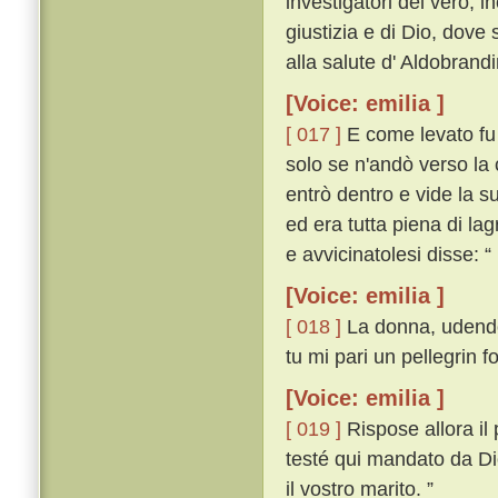
investigatori del vero, i
giustizia e di Dio, dove
alla salute d' Aldobrand
[Voice: emilia ]
[ 017 ]
E come levato fu 
solo se n'andò verso la 
entrò dentro e vide la s
ed era tutta piena di l
e avvicinatolesi disse: “
[Voice: emilia ]
[ 018 ]
La donna, udendo 
tu mi pari un pellegrin f
[Voice: emilia ]
[ 019 ]
Rispose allora il
testé qui mandato da Dio
il vostro marito. ”