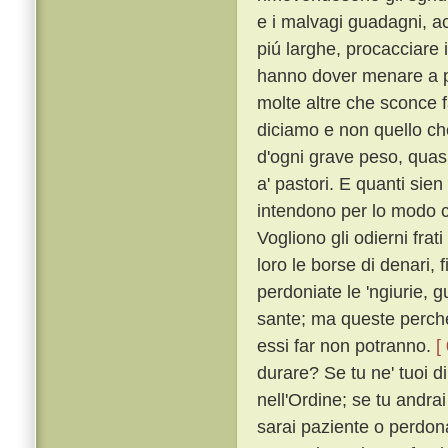
e i malvagi guadagni, acc
piú larghe, procacciare i
hanno dover menare a p
molte altre che sconce f
diciamo e non quello c
d'ogni grave peso, quasi 
a' pastori. E quanti sien
intendono per lo modo ch
Vogliono gli odierni frat
loro le borse di denari, f
perdoniate le 'ngiurie, g
sante; ma queste perché
essi far non potranno.
[
durare? Se tu ne' tuoi di
nell'Ordine; se tu andrai
sarai paziente o perdonat