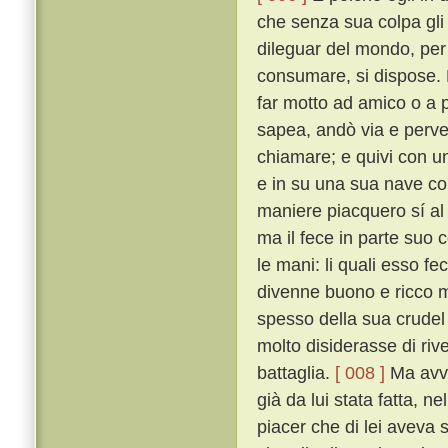
che senza sua colpa gli
dileguar del mondo, per 
consumare, si dispose. 
far motto ad amico o a 
sapea, andò via e perv
chiamare; e quivi con un
e in su una sua nave con
maniere piacquero sí al
ma il fece in parte suo c
le mani: li quali esso fe
divenne buono e ricco m
spesso della sua crudel 
molto disiderasse di riv
battaglia.
[ 008 ]
Ma avve
già da lui stata fatta, n
piacer che di lei aveva