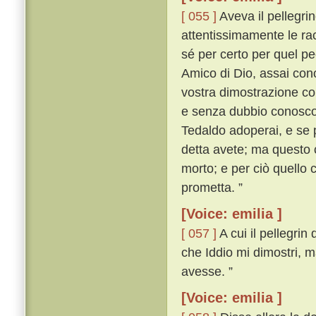
[ 055 ]
Aveva il pellegrin
attentissimamente le rac
sé per certo per quel pe
Amico di Dio, assai cono
vostra dimostrazione cono
e senza dubbio conosco i
Tedaldo adoperai, e se 
detta avete; ma questo 
morto; e per ciò quello 
prometta. ”
[Voice: emilia ]
[ 057 ]
A cui il pellegri
che Iddio mi dimostri, m
avesse. ”
[Voice: emilia ]