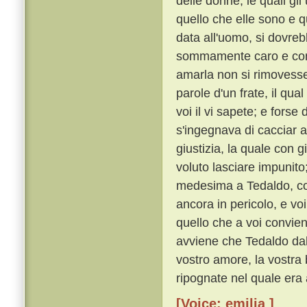
delle donne, le quali g
quello che elle sono e q
data all'uomo, si dovre
sommamente caro e con o
amarla non si rimoves
parole d'un frate, il qu
voi il vi sapete; e forse
s'ingegnava di cacciar a
giustizia, la quale con 
voluto lasciare impunito
medesima a Tedaldo, cos
ancora in pericolo, e voi
quello che a voi convie
avviene che Tedaldo dal 
vostro amore, la vostra 
ripognate nel quale era 
[Voice: emilia ]