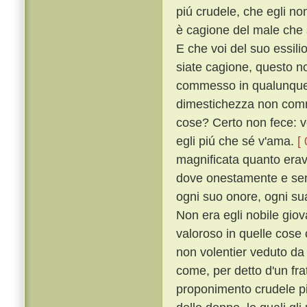
piú crudele, che egli no
è cagione del male che s
E che voi del suo essili
siate cagione, questo n
commesso in qualunque s
dimestichezza non comm
cose? Certo non fece: v
egli piú che sé v'ama.
[
magnificata quanto erava
dove onestamente e senz
ogni suo onore, ogni sua
Non era egli nobile giova
valoroso in quelle cose
non volentier veduto d
come, per detto d'un fra
proponimento crudele pi