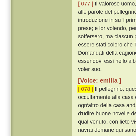
[ 077 ]
Il valoroso uomo,
alle parole del pellegri
introduzione in su 'l pri
prese; e lor volendo, pe
soffersero, ma ciascun 
essere stati coloro che
Domandati della cagione,
essendovi essi nello alb
voler suo.
[Voice: emilia ]
[ 078 ]
Il pellegrino, que
occultamente alla casa 
ogn'altro della casa and
d'udire buone novelle de
qual venuto, con lieto v
riavrai domane qui sano e