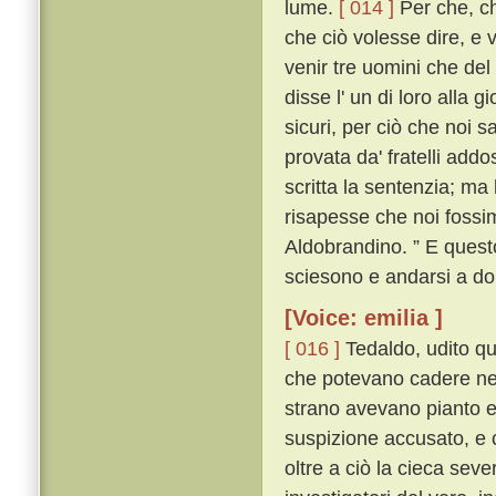
lume.
[ 014 ]
Per che, ch
che ciò volesse dire, e 
venir tre uomini che del 
disse l' un di loro alla 
sicuri, per ciò che noi 
provata da' fratelli add
scritta la sentenzia; ma
risapesse che noi fossi
Aldobrandino. ” E questo
sciesono e andarsi a do
[Voice: emilia ]
[ 016 ]
Tedaldo, udito que
che potevano cadere nel
strano avevano pianto e 
suspizione accusato, e 
oltre a ciò la cieca severi