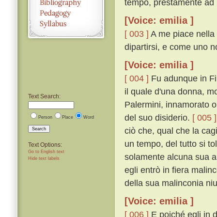
tempo, prestamente ad E
[Voice: emilia ]
[ 003 ]
A me piace nella 
dipartirsi, e come uno n
[Voice: emilia ]
[ 004 ]
Fu adunque in Fir
il quale d'una donna, m
Text Search:
Palermini, innamorato ol
del suo disiderio.
[ 005 ]
Person
Place
Word
ciò che, qual che la ca
Search
un tempo, del tutto si t
Text Options:
Go to English text
solamente alcuna sua a
Hide text labels
egli entrò in fiera mali
della sua malinconia ni
[Voice: emilia ]
[ 006 ]
E poiché egli in 