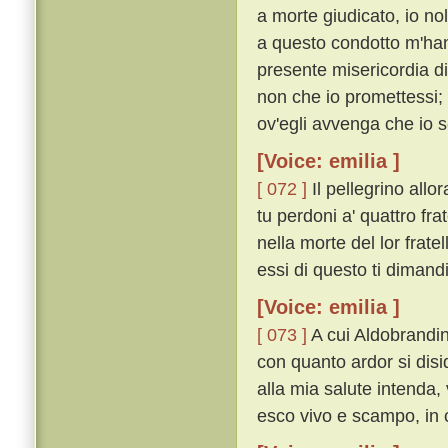
a morte giudicato, io nol
a questo condotto m'hann
presente misericordia di
non che io promettessi;
ov'egli avvenga che io 
[Voice: emilia ]
[ 072 ]
Il pellegrino allo
tu perdoni a' quattro fra
nella morte del lor frate
essi di questo ti dimand
[Voice: emilia ]
[ 073 ]
A cui Aldobrandin
con quanto ardor si disid
alla mia salute intenda,
esco vivo e scampo, in ci