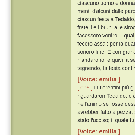
ciascuno uomo e donna c
menti d'alcuni dalle paro
ciascun festa a Tedaldo,
fratelli e i bruni alle si
facessero venire; li quali 
fecero assai; per la qual
sonoro fine. E con grand
n'andarono, e quivi la 
tegnendo, la festa cont
[Voice: emilia ]
[ 096 ]
Li fiorentini piú
riguardaron Tedaldo; e a 
nell'animo se fosse des
avrebber fatto a pezza,
stato l'ucciso; il quale f
[Voice: emilia ]