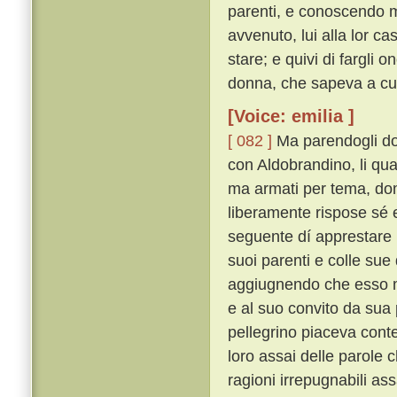
parenti, e conoscendo m
avvenuto, lui alla lor c
stare; e quivi di fargli
donna, che sapeva a cui 
[Voice: emilia ]
[ 082 ]
Ma parendogli dop
con Aldobrandino, li qu
ma armati per tema, do
liberamente rispose sé
seguente dí apprestare u
suoi parenti e colle sue 
aggiugnendo che esso m
e al suo convito da sua
pellegrino piaceva conten
loro assai delle parole c
ragioni irrepugnabili 