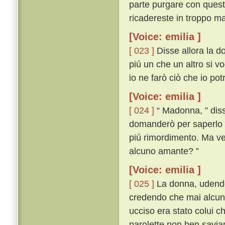
parte purgare con questa
ricadereste in troppo ma
[Voice: emilia ]
[ 023 ]
Disse allora la d
piú un che un altro si vo
io ne farò ciò che io po
[Voice: emilia ]
[ 024 ]
“ Madonna, ” disse
domanderò per saperlo 
piú rimordimento. Ma veg
alcuno amante? ”
[Voice: emilia ]
[ 025 ]
La donna, udendo 
credendo che mai alcuna
ucciso era stato colui c
parolette non ben savi