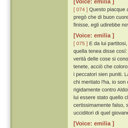
[Voice: emilia ]
[ 074 ]
Questo piacque al
pregò che di buon cuore
finisse, egli udirebbe no
[Voice: emilia ]
[ 075 ]
E da lui partitosi
quella tenea disse cosí: 
verità delle cose si co
tenete, acciò che color
i peccatori sien puniti.
chi meritato l'ha, io son
rigidamente contro Aldo
lui essere stato quello 
certissimamente falso, 
ucciditori di quel giovan
[Voice: emilia ]