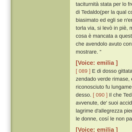
taciturnità stata per lo 
di Tedaldo(per la qual co
biasimato ed egli se n'
torla via, si levò in piè,
cosa è mancata a questo 
che avendolo avuto conti
mostrare. ”
[Voice: emilia ]
[ 089 ]
E di dosso gittata
zendado verde rimase, e
riconosciuto fu lungamen
desso.
[ 090 ]
Il che Ted
avvenute, de' suoi acciden
lagrime d'allegrezza pien
le donne, cosí le non p
[Voice: emilia ]