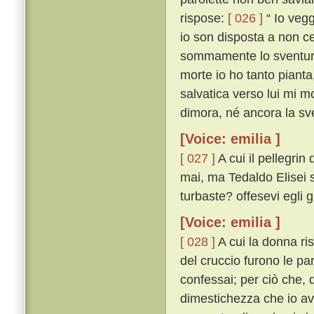
rispose:
[ 026 ]
“ Io vegg
io son disposta a non ce
sommamente lo sventurat
morte io ho tanto pianta
salvatica verso lui mi mo
dimora, né ancora la sve
[Voice: emilia ]
[ 027 ]
A cui il pellegri
mai, ma Tedaldo Elisei sí
turbaste? offesevi egli 
[Voice: emilia ]
[ 028 ]
A cui la donna ri
del cruccio furono le pa
confessai; per ciò che, q
dimestichezza che io av