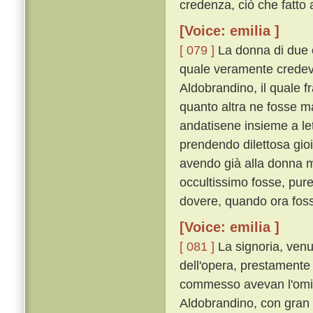
credenza, ciò che fatto
[Voice: emilia ]
[ 079 ]
La donna di due co
quale veramente credeva
Aldobrandino, il quale f
quanto altra ne fosse m
andatisene insieme a lett
prendendo dilettosa gio
avendo già alla donna m
occultissimo fosse, pure
dovere, quando ora fosse
[Voice: emilia ]
[ 081 ]
La signoria, venu
dell'opera, prestamente 
commesso avevan l'omici
Aldobrandino, con gran le