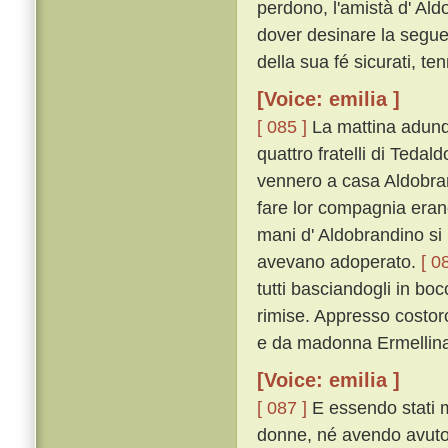
perdono, l'amistà d' Ald
dover desinare la seguen
della sua fé sicurati, ten
[Voice: emilia ]
[ 085 ]
La mattina adunqu
quattro fratelli di Tedal
vennero a casa Aldobrand
fare lor compagnia erano 
mani d' Aldobrandino si
avevano adoperato.
[ 0
tutti basciandogli in bo
rimise. Appresso costoro 
e da madonna Ermellina 
[Voice: emilia ]
[ 087 ]
E essendo stati m
donne, né avendo avuto 