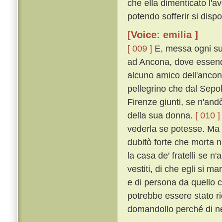
che ella dimenticato l'av
potendo sofferir si dispo
[Voice: emilia ]
[ 009 ]
E, messa ogni su
ad Ancona, dove essend
alcuno amico dell'ancon
pellegrino che dal Sepo
Firenze giunti, se n'andò
della sua donna.
[ 010 ]
vederla se potesse. Ma eg
dubitò forte che morta n
la casa de' fratelli se n'
vestiti, di che egli si m
e di persona da quello c
potrebbe essere stato r
domandollo perché di ner