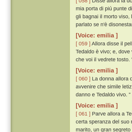
[ 058 ]
Disse allora la do
mia porta di piú punte d
gli bagnai il morto viso,
parlato se n'è disonest
[Voice: emilia ]
[ 059 ]
Allora disse il pe
Tedaldo è vivo; e, dove 
che voi il vedrete tosto. 
[Voice: emilia ]
[ 060 ]
La donna allora di
avvenire che simile leti
danno e Tedaldo vivo. ”
[Voice: emilia ]
[ 061 ]
Parve allora a Te
certa speranza del suo m
marito, un gran segreto 