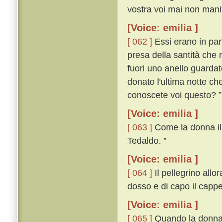
vostra voi mai non manif
[Voice: emilia ]
[ 062 ]
Essi erano in par
presa della santità che 
fuori uno anello guardat
donato l'ultima notte ch
conoscete voi questo? ”
[Voice: emilia ]
[ 063 ]
Come la donna il v
Tedaldo. ”
[Voice: emilia ]
[ 064 ]
Il pellegrino allor
dosso e di capo il cappe
[Voice: emilia ]
[ 065 ]
Quando la donna i