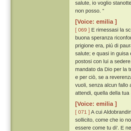
salute, io voglio stanott
non posso. ”
[Voice: emilia ]
[ 069 ]
E rimessasi la sch
buona speranza riconfort
prigione era, piú di pau
salute; e quasi in guisa 
postosi con lui a sedere,
mandato da Dio per la tu
e per ciò, se a reverenz
vuoli, senza alcun fallo
attendi, quella della tua
[Voice: emilia ]
[ 071 ]
A cui Aldobrandin
sollicito, come che io n
essere come tu di'. E n