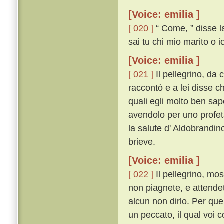
[Voice: emilia ]
[ 020 ]
“ Come, ” disse la
sai tu chi mio marito o i
[Voice: emilia ]
[ 021 ]
Il pellegrino, da 
raccontò e a lei disse ch
quali egli molto ben sape
avendolo per uno profeta
la salute d' Aldobrandin
brieve.
[Voice: emilia ]
[ 022 ]
Il pellegrino, mo
non piagnete, e attendet
alcun non dirlo. Per quel
un peccato, il qual voi