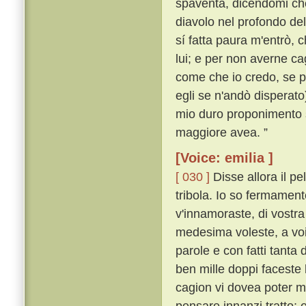
spaventa, dicendomi che
diavolo nel profondo de
sí fatta paura m'entrò, c
lui; e per non averne ca
come che io credo, se p
egli se n'andò disperato
mio duro proponimento s
maggiore avea. ”
[Voice: emilia ]
[ 030 ]
Disse allora il p
tribola. Io so fermament
v'innamoraste, di vostra
medesima voleste, a voi
parole e con fatti tanta
ben mille doppi faceste
cagion vi dovea poter m
pensare innanzi tratto;