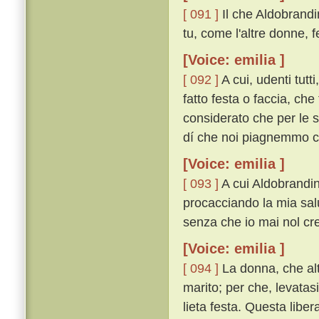
[ 091 ]
Il che Aldobrand
tu, come l'altre donne, 
[Voice: emilia ]
[ 092 ]
A cui, udenti tutt
fatto festa o faccia, che
considerato che per le s
dí che noi piagnemmo co
[Voice: emilia ]
[ 093 ]
A cui Aldobrandin 
procacciando la mia salu
senza che io mai nol cred
[Voice: emilia ]
[ 094 ]
La donna, che alt
marito; per che, levatasi
lieta festa. Questa liber