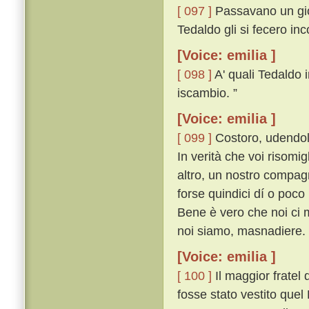
[ 097 ]
Passavano un gior
Tedaldo gli si fecero in
[Voice: emilia ]
[ 098 ]
A' quali Tedaldo i
iscambio. ”
[Voice: emilia ]
[ 099 ]
Costoro, udendol 
In verità che voi risomi
altro, un nostro compag
forse quindici dí o poco
Bene è vero che noi ci 
noi siamo, masnadiere. 
[Voice: emilia ]
[ 100 ]
Il maggior fratel
fosse stato vestito quel