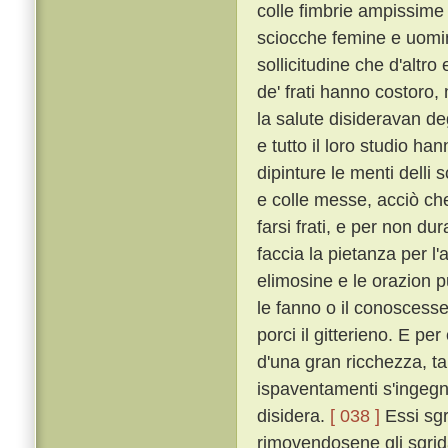
colle fimbrie ampissime
sciocche femine e uomin
sollicitudine che d'altro
de' frati hanno costoro,
la salute disideravan de
e tutto il loro studio h
dipinture le menti delli 
e colle messe, acciò che 
farsi frati, e per non dur
faccia la pietanza per l'
elimosine e le orazion 
le fanno o il conoscesser
porci il gitterieno. E p
d'una gran ricchezza, t
ispaventamenti s'ingegna
disidera.
[ 038 ]
Essi sgr
rimovendosene gli sgrida