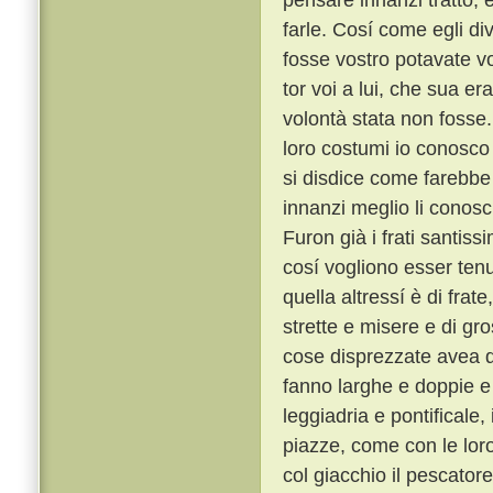
farle. Cosí come egli di
fosse vostro potavate vo
tor voi a lui, che sua 
volontà stata non fosse
loro costumi io conosco t
si disdice come farebbe 
innanzi meglio li conosc
Furon già i frati santiss
cosí vogliono esser tenu
quella altressí è di frat
strette e misere e di gro
cose disprezzate avea qu
fanno larghe e doppie e 
leggiadria e pontificale
piazze, come con le lor
col giacchio il pescator