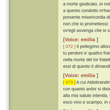
a morte giudicato, io nol
a questo condotto m'hann
presente misericordia di
non che io promettessi;
ov'egli avvenga che io 
[Voice: emilia ]
[ 072 ]
Il pellegrino allo
tu perdoni a' quattro fra
nella morte del lor frate
essi di questo ti dimand
[Voice: emilia ]
[ 073 ]
A cui Aldobrandin
con quanto ardor si disid
alla mia salute intenda,
esco vivo e scampo, in ci