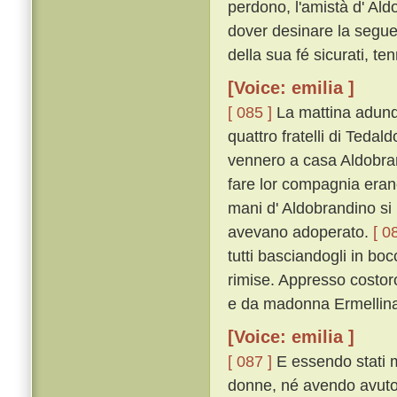
perdono, l'amistà d' Ald
dover desinare la seguen
della sua fé sicurati, ten
[Voice: emilia ]
[ 085 ]
La mattina adunqu
quattro fratelli di Tedal
vennero a casa Aldobrand
fare lor compagnia erano 
mani d' Aldobrandino si
avevano adoperato.
[ 0
tutti basciandogli in bo
rimise. Appresso costoro 
e da madonna Ermellina 
[Voice: emilia ]
[ 087 ]
E essendo stati m
donne, né avendo avuto 