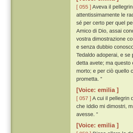
[ 055 ]
Aveva il pellegrin
attentissimamente le rac
sé per certo per quel pe
Amico di Dio, assai cono
vostra dimostrazione cono
e senza dubbio conosco i
Tedaldo adoperai, e se 
detta avete; ma questo 
morto; e per ciò quello 
prometta. ”
[Voice: emilia ]
[ 057 ]
A cui il pellegri
che Iddio mi dimostri, m
avesse. ”
[Voice: emilia ]