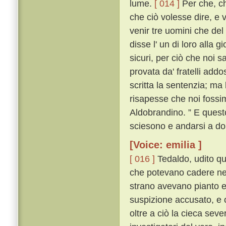
lume.
[ 014 ]
Per che, ch
che ciò volesse dire, e 
venir tre uomini che del 
disse l' un di loro alla 
sicuri, per ciò che noi 
provata da' fratelli add
scritta la sentenzia; ma
risapesse che noi fossi
Aldobrandino. ” E questo
sciesono e andarsi a do
[Voice: emilia ]
[ 016 ]
Tedaldo, udito que
che potevano cadere nel
strano avevano pianto e 
suspizione accusato, e 
oltre a ciò la cieca severi