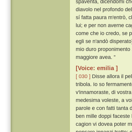
spaventa, dicendomi che
diavolo nel profondo de
sí fatta paura m'entrò, c
lui; e per non averne ca
come che io credo, se p
egli se n'andò disperato
mio duro proponimento s
maggiore avea. ”
[Voice: emilia ]
[ 030 ]
Disse allora il p
tribola. Io so fermament
v'innamoraste, di vostra
medesima voleste, a voi
parole e con fatti tanta
ben mille doppi faceste
cagion vi dovea poter m
pensare innanzi tratto;