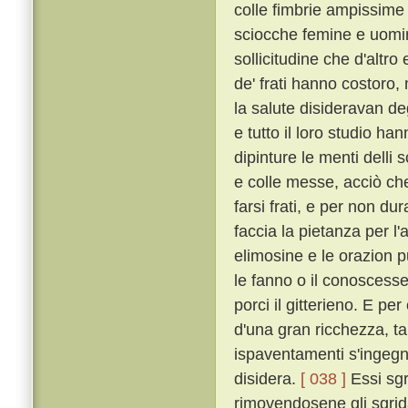
colle fimbrie ampissime
sciocche femine e uomin
sollicitudine che d'altro
de' frati hanno costoro,
la salute disideravan de
e tutto il loro studio h
dipinture le menti delli 
e colle messe, acciò che 
farsi frati, e per non dur
faccia la pietanza per l'
elimosine e le orazion 
le fanno o il conoscesser
porci il gitterieno. E p
d'una gran ricchezza, t
ispaventamenti s'ingegna
disidera.
[ 038 ]
Essi sgr
rimovendosene gli sgrida