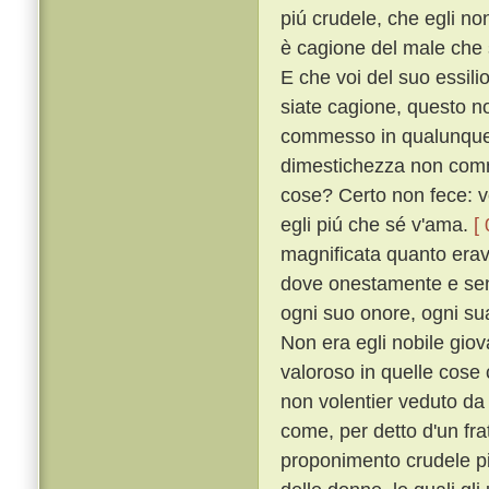
piú crudele, che egli no
è cagione del male che s
E che voi del suo essili
siate cagione, questo n
commesso in qualunque s
dimestichezza non comm
cose? Certo non fece: v
egli piú che sé v'ama.
[
magnificata quanto erava
dove onestamente e senz
ogni suo onore, ogni sua
Non era egli nobile giova
valoroso in quelle cose
non volentier veduto d
come, per detto d'un fra
proponimento crudele pi