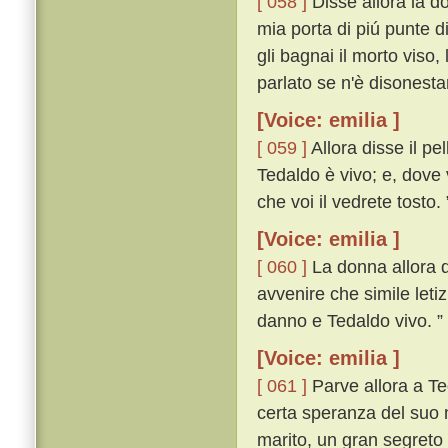
[ 058 ]
Disse allora la do
mia porta di piú punte d
gli bagnai il morto viso,
parlato se n'è disonest
[Voice: emilia ]
[ 059 ]
Allora disse il pe
Tedaldo è vivo; e, dove 
che voi il vedrete tosto. 
[Voice: emilia ]
[ 060 ]
La donna allora di
avvenire che simile leti
danno e Tedaldo vivo. ”
[Voice: emilia ]
[ 061 ]
Parve allora a Te
certa speranza del suo m
marito, un gran segreto 