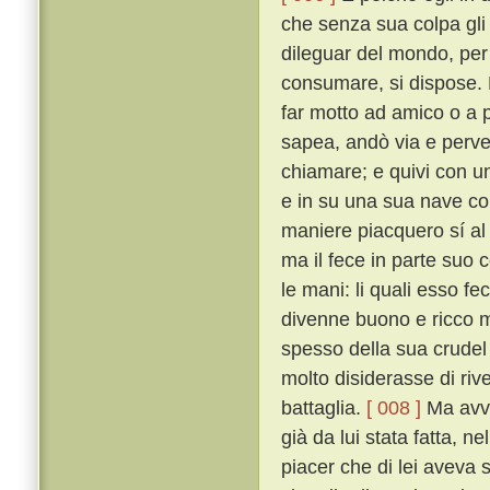
che senza sua colpa gli
dileguar del mondo, per 
consumare, si dispose. 
far motto ad amico o a 
sapea, andò via e perv
chiamare; e quivi con un
e in su una sua nave con
maniere piacquero sí al
ma il fece in parte suo c
le mani: li quali esso fe
divenne buono e ricco m
spesso della sua crudel 
molto disiderasse di riv
battaglia.
[ 008 ]
Ma avve
già da lui stata fatta, n
piacer che di lei aveva