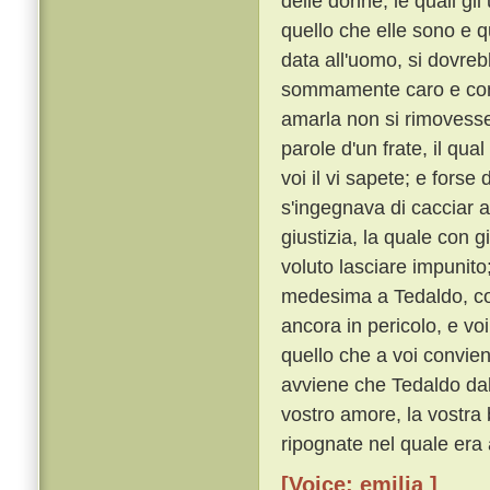
delle donne, le quali g
quello che elle sono e q
data all'uomo, si dovre
sommamente caro e con o
amarla non si rimoves
parole d'un frate, il qu
voi il vi sapete; e forse
s'ingegnava di cacciar a
giustizia, la quale con 
voluto lasciare impunito
medesima a Tedaldo, cos
ancora in pericolo, e voi
quello che a voi convie
avviene che Tedaldo dal 
vostro amore, la vostra 
ripognate nel quale era 
[Voice: emilia ]