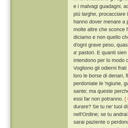
e i malvagi guadagni, acc
piú larghe, procacciare i
hanno dover menare a p
molte altre che sconce f
diciamo e non quello c
d'ogni grave peso, quasi 
a' pastori. E quanti sien
intendono per lo modo ch
Vogliono gli odierni frat
loro le borse di denari, f
perdoniate le 'ngiurie, g
sante; ma queste perché
essi far non potranno.
[
durare? Se tu ne' tuoi di
nell'Ordine; se tu andrai
sarai paziente o perdonat