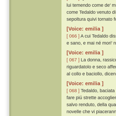
lui temendo come de' mor
come Tedaldo venuto di C
sepoltura quivi tornato f
[Voice: emilia ]
[ 066 ]
A cui Tedaldo dis
e sano, e mai né mori' né
[Voice: emilia ]
[ 067 ]
La donna, rassicu
riguardatolo e seco affe
al collo e baciollo, dicen
[Voice: emilia ]
[ 068 ]
Tedaldo, baciata 
fare piú strette accogli
salvo renduto, della qu
novelle che vi piacerann