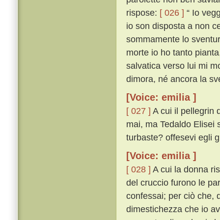
rispose:
[ 026 ]
“ Io vegg
io son disposta a non ce
sommamente lo sventurat
morte io ho tanto pianta
salvatica verso lui mi mo
dimora, né ancora la sve
[Voice: emilia ]
[ 027 ]
A cui il pellegri
mai, ma Tedaldo Elisei sí
turbaste? offesevi egli 
[Voice: emilia ]
[ 028 ]
A cui la donna ri
del cruccio furono le pa
confessai; per ciò che, q
dimestichezza che io av