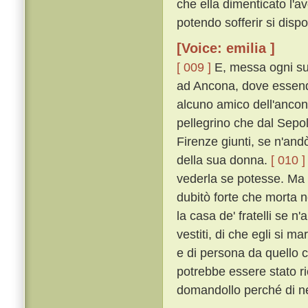
che ella dimenticato l'av
potendo sofferir si dispo
[Voice: emilia ]
[ 009 ]
E, messa ogni su
ad Ancona, dove essend
alcuno amico dell'ancon
pellegrino che dal Sepo
Firenze giunti, se n'andò
della sua donna.
[ 010 ]
vederla se potesse. Ma eg
dubitò forte che morta n
la casa de' fratelli se n'
vestiti, di che egli si m
e di persona da quello c
potrebbe essere stato r
domandollo perché di ner