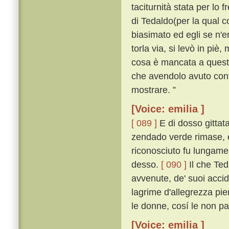
taciturnità stata per lo 
di Tedaldo(per la qual co
biasimato ed egli se n'
torla via, si levò in piè,
cosa è mancata a questo 
che avendolo avuto conti
mostrare. ”
[Voice: emilia ]
[ 089 ]
E di dosso gittata
zendado verde rimase, e
riconosciuto fu lungamen
desso.
[ 090 ]
Il che Ted
avvenute, de' suoi acciden
lagrime d'allegrezza pien
le donne, cosí le non p
[Voice: emilia ]