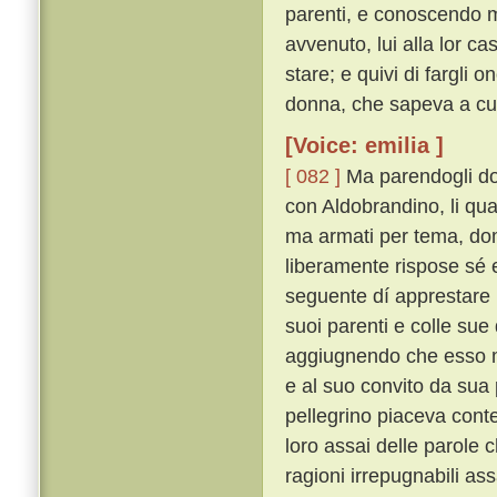
parenti, e conoscendo m
avvenuto, lui alla lor c
stare; e quivi di fargli
donna, che sapeva a cui 
[Voice: emilia ]
[ 082 ]
Ma parendogli dop
con Aldobrandino, li qu
ma armati per tema, do
liberamente rispose sé
seguente dí apprestare u
suoi parenti e colle sue 
aggiugnendo che esso m
e al suo convito da sua
pellegrino piaceva conten
loro assai delle parole c
ragioni irrepugnabili 