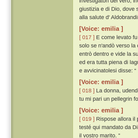
investigatori del vero, i
giustizia e di Dio, dove
alla salute d' Aldobrand
[Voice: emilia ]
[ 017 ]
E come levato fu 
solo se n'andò verso la 
entrò dentro e vide la s
ed era tutta piena di l
e avvicinatolesi disse: “
[Voice: emilia ]
[ 018 ]
La donna, udendo 
tu mi pari un pellegrin f
[Voice: emilia ]
[ 019 ]
Rispose allora il
testé qui mandato da Dio
il vostro marito. ”