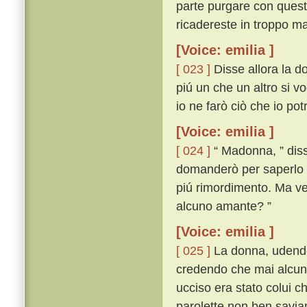
parte purgare con questa
ricadereste in troppo ma
[Voice: emilia ]
[ 023 ]
Disse allora la d
piú un che un altro si vo
io ne farò ciò che io po
[Voice: emilia ]
[ 024 ]
“ Madonna, ” disse
domanderò per saperlo 
piú rimordimento. Ma veg
alcuno amante? ”
[Voice: emilia ]
[ 025 ]
La donna, udendo 
credendo che mai alcuna
ucciso era stato colui c
parolette non ben savi