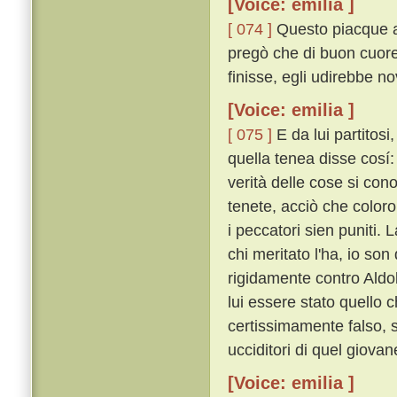
[Voice: emilia ]
[ 074 ]
Questo piacque al
pregò che di buon cuore
finisse, egli udirebbe no
[Voice: emilia ]
[ 075 ]
E da lui partitosi
quella tenea disse cosí: 
verità delle cose si co
tenete, acciò che color
i peccatori sien puniti.
chi meritato l'ha, io son
rigidamente contro Aldo
lui essere stato quello 
certissimamente falso, 
ucciditori di quel giovan
[Voice: emilia ]