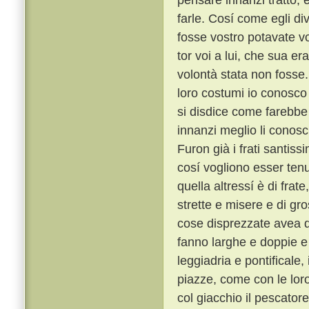
farle. Cosí come egli di
fosse vostro potavate vo
tor voi a lui, che sua 
volontà stata non fosse
loro costumi io conosco t
si disdice come farebbe 
innanzi meglio li conosc
Furon già i frati santiss
cosí vogliono esser tenu
quella altressí è di frat
strette e misere e di gro
cose disprezzate avea qu
fanno larghe e doppie e 
leggiadria e pontificale
piazze, come con le lor
col giacchio il pescator