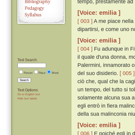
tempo, prestamente ad E
[Voice: emilia ]
[ 003 ]
A me piace nella 
dipartirsi, e come uno n
[Voice: emilia ]
[ 004 ]
Fu adunque in Fir
il quale d'una donna, m
Text Search:
Palermini, innamorato ol
del suo disiderio.
[ 005 ]
Person
Place
Word
ciò che, qual che la ca
Search
un tempo, del tutto si t
Text Options:
Go to English text
solamente alcuna sua a
Hide text labels
egli entrò in fiera mali
della sua malinconia ni
[Voice: emilia ]
[ 006 ]
E poiché egli in 