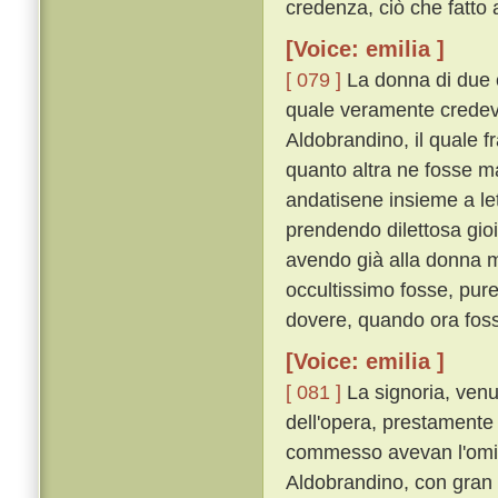
credenza, ciò che fatto
[Voice: emilia ]
[ 079 ]
La donna di due co
quale veramente credeva
Aldobrandino, il quale f
quanto altra ne fosse m
andatisene insieme a lett
prendendo dilettosa gio
avendo già alla donna m
occultissimo fosse, pure
dovere, quando ora fosse
[Voice: emilia ]
[ 081 ]
La signoria, venu
dell'opera, prestamente 
commesso avevan l'omici
Aldobrandino, con gran le