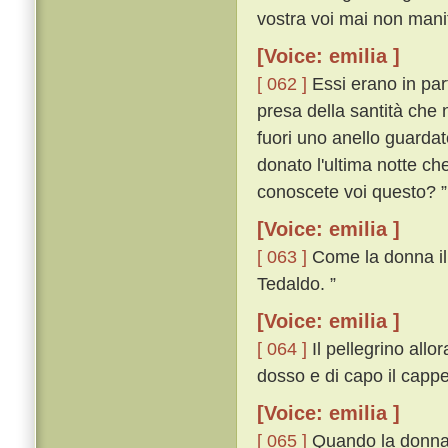
vostra voi mai non manif
[Voice: emilia ]
[ 062 ]
Essi erano in par
presa della santità che 
fuori uno anello guardat
donato l'ultima notte ch
conoscete voi questo? ”
[Voice: emilia ]
[ 063 ]
Come la donna il v
Tedaldo. ”
[Voice: emilia ]
[ 064 ]
Il pellegrino allor
dosso e di capo il cappe
[Voice: emilia ]
[ 065 ]
Quando la donna i