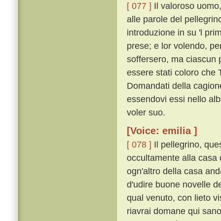
[ 077 ]
Il valoroso uomo,
alle parole del pellegri
introduzione in su 'l pri
prese; e lor volendo, pe
soffersero, ma ciascun 
essere stati coloro che
Domandati della cagione,
essendovi essi nello alb
voler suo.
[Voice: emilia ]
[ 078 ]
Il pellegrino, que
occultamente alla casa 
ogn'altro della casa and
d'udire buone novelle de
qual venuto, con lieto v
riavrai domane qui sano e