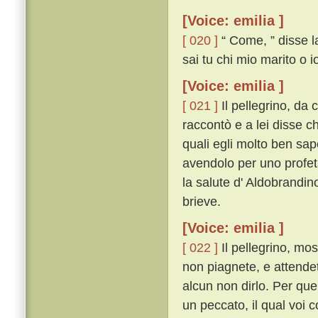
[Voice: emilia ]
[ 020 ]
“ Come, ” disse la
sai tu chi mio marito o i
[Voice: emilia ]
[ 021 ]
Il pellegrino, da 
raccontò e a lei disse ch
quali egli molto ben sape
avendolo per uno profeta
la salute d' Aldobrandin
brieve.
[Voice: emilia ]
[ 022 ]
Il pellegrino, mo
non piagnete, e attendet
alcun non dirlo. Per quel
un peccato, il qual voi