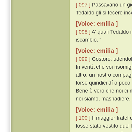
[ 097 ]
Passavano un gior
Tedaldo gli si fecero in
[Voice: emilia ]
[ 098 ]
A' quali Tedaldo i
iscambio. ”
[Voice: emilia ]
[ 099 ]
Costoro, udendol 
In verità che voi risomi
altro, un nostro compag
forse quindici dí o poco
Bene è vero che noi ci 
noi siamo, masnadiere. 
[Voice: emilia ]
[ 100 ]
Il maggior fratel
fosse stato vestito quel