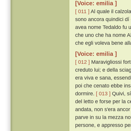
[Voice: emilia ]
[ 011 ]
Al quale il calzol
sono ancora quindici dí 
avea nome Tedaldo fu uc
che uno che ha nome Ald
che egli voleva bene all
[Voice: emilia ]
[ 012 ]
Maravigliossi fort
creduto lui; e della sci
era viva e sana, essendo
poi che cenato ebbe insi
dormire.
[ 013 ]
Quivi, sí
del letto e forse per la
andata, non s'era ancor
parve in su la mezza not
persone, e appresso per 