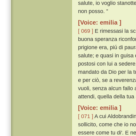
salute, io voglio stanott
non posso. ”
[Voice: emilia ]
[ 069 ]
E rimessasi la sch
buona speranza riconfort
prigione era, piú di pau
salute; e quasi in guisa 
postosi con lui a sedere,
mandato da Dio per la tu
e per ciò, se a reverenz
vuoli, senza alcun fallo
attendi, quella della tua
[Voice: emilia ]
[ 071 ]
A cui Aldobrandin
sollicito, come che io n
essere come tu di'. E n