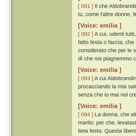
[ 091 ]
Il che Aldobrand
tu, come l'altre donne, 
[Voice: emilia ]
[ 092 ]
A cui, udenti tutt
fatto festa o faccia, che
considerato che per le s
dí che noi piagnemmo co
[Voice: emilia ]
[ 093 ]
A cui Aldobrandin 
procacciando la mia salu
senza che io mai nol cred
[Voice: emilia ]
[ 094 ]
La donna, che alt
marito; per che, levatasi
lieta festa. Questa liber