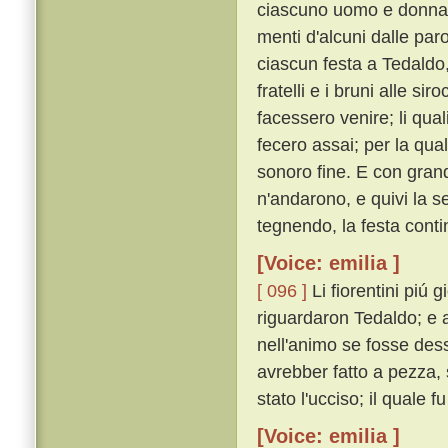
ciascuno uomo e donna c
menti d'alcuni dalle paro
ciascun festa a Tedaldo,
fratelli e i bruni alle si
facessero venire; li quali 
fecero assai; per la qual
sonoro fine. E con grand
n'andarono, e quivi la 
tegnendo, la festa cont
[Voice: emilia ]
[ 096 ]
Li fiorentini piú
riguardaron Tedaldo; e a 
nell'animo se fosse des
avrebber fatto a pezza,
stato l'ucciso; il quale f
[Voice: emilia ]