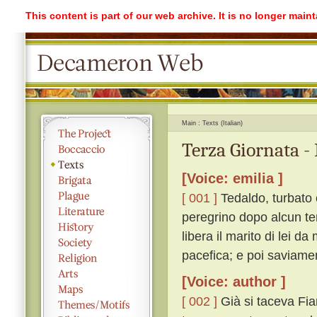
This content is part of our web archive. It is no longer mai
Main
Texts (Italian)
Terza Giornata -
[Voice: emilia ]
[ 001 ]
Tedaldo, turbato 
peregrino dopo alcun te
libera il marito di lei da
pacefica; e poi saviame
[Voice: author ]
[ 002 ]
Già si taceva Fia