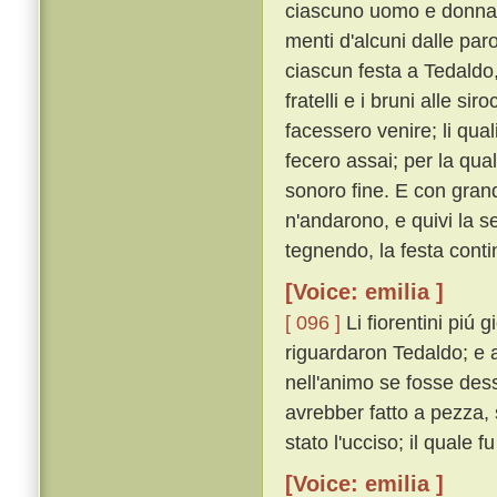
ciascuno uomo e donna c
menti d'alcuni dalle paro
ciascun festa a Tedaldo,
fratelli e i bruni alle si
facessero venire; li quali 
fecero assai; per la qual
sonoro fine. E con grand
n'andarono, e quivi la 
tegnendo, la festa cont
[Voice: emilia ]
[ 096 ]
Li fiorentini piú
riguardaron Tedaldo; e a 
nell'animo se fosse des
avrebber fatto a pezza,
stato l'ucciso; il quale f
[Voice: emilia ]