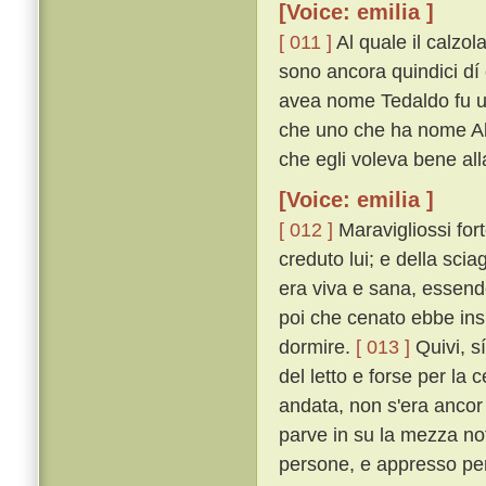
[Voice: emilia ]
[ 011 ]
Al quale il calzol
sono ancora quindici dí 
avea nome Tedaldo fu uc
che uno che ha nome Ald
che egli voleva bene all
[Voice: emilia ]
[ 012 ]
Maravigliossi fort
creduto lui; e della sci
era viva e sana, essendo
poi che cenato ebbe insi
dormire.
[ 013 ]
Quivi, sí
del letto e forse per la
andata, non s'era ancor
parve in su la mezza not
persone, e appresso per 