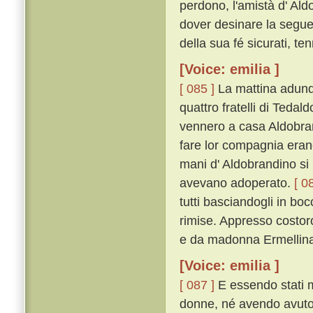
perdono, l'amistà d' Ald
dover desinare la seguen
della sua fé sicurati, ten
[Voice: emilia ]
[ 085 ]
La mattina adunqu
quattro fratelli di Tedal
vennero a casa Aldobrand
fare lor compagnia erano 
mani d' Aldobrandino si
avevano adoperato.
[ 0
tutti basciandogli in bo
rimise. Appresso costoro 
e da madonna Ermellina 
[Voice: emilia ]
[ 087 ]
E essendo stati m
donne, né avendo avuto 