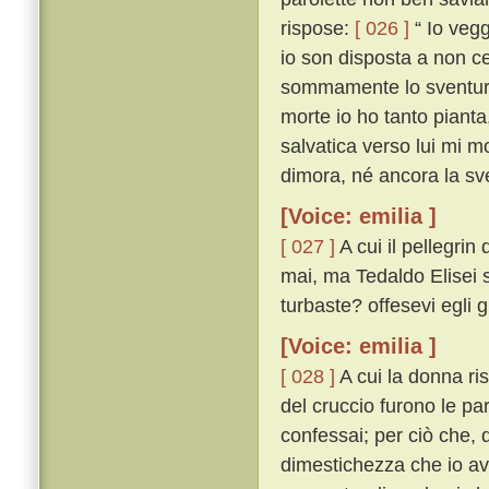
rispose:
[ 026 ]
“ Io vegg
io son disposta a non ce
sommamente lo sventurat
morte io ho tanto pianta
salvatica verso lui mi mo
dimora, né ancora la sve
[Voice: emilia ]
[ 027 ]
A cui il pellegri
mai, ma Tedaldo Elisei sí
turbaste? offesevi egli 
[Voice: emilia ]
[ 028 ]
A cui la donna ri
del cruccio furono le pa
confessai; per ciò che, q
dimestichezza che io av