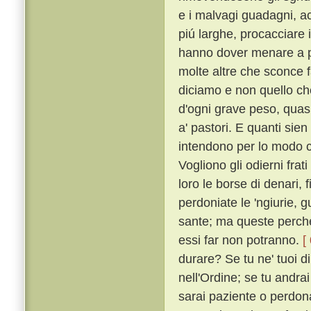
e i malvagi guadagni, acc
piú larghe, procacciare i
hanno dover menare a p
molte altre che sconce f
diciamo e non quello c
d'ogni grave peso, quasi 
a' pastori. E quanti sien
intendono per lo modo ch
Vogliono gli odierni frat
loro le borse di denari, f
perdoniate le 'ngiurie, g
sante; ma queste perché
essi far non potranno.
[
durare? Se tu ne' tuoi di
nell'Ordine; se tu andrai
sarai paziente o perdonat