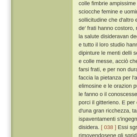
colle fimbrie ampissime
sciocche femine e uomin
sollicitudine che d'altro
de' frati hanno costoro,
la salute disideravan de
e tutto il loro studio h
dipinture le menti delli 
e colle messe, acciò che 
farsi frati, e per non dur
faccia la pietanza per l'
elimosine e le orazion 
le fanno o il conoscesser
porci il gitterieno. E p
d'una gran ricchezza, t
ispaventamenti s'ingegna
disidera.
[ 038 ]
Essi sgr
rimovendosene gli sgrida