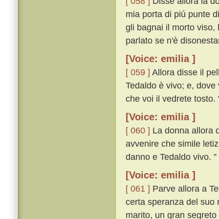
[ 058 ]
Disse allora la do
mia porta di piú punte d
gli bagnai il morto viso,
parlato se n'è disonest
[Voice: emilia ]
[ 059 ]
Allora disse il pe
Tedaldo è vivo; e, dove 
che voi il vedrete tosto. 
[Voice: emilia ]
[ 060 ]
La donna allora di
avvenire che simile leti
danno e Tedaldo vivo. ”
[Voice: emilia ]
[ 061 ]
Parve allora a Te
certa speranza del suo m
marito, un gran segreto 