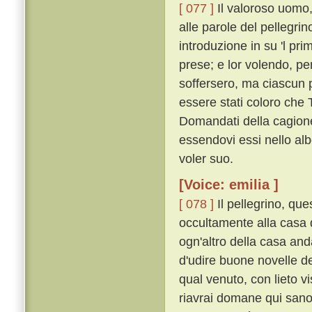
[ 077 ]
Il valoroso uomo,
alle parole del pellegri
introduzione in su 'l pri
prese; e lor volendo, pe
soffersero, ma ciascun 
essere stati coloro che
Domandati della cagione,
essendovi essi nello alb
voler suo.
[Voice: emilia ]
[ 078 ]
Il pellegrino, que
occultamente alla casa 
ogn'altro della casa and
d'udire buone novelle de
qual venuto, con lieto v
riavrai domane qui sano e