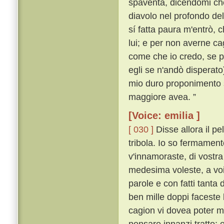
spaventa, dicendomi che
diavolo nel profondo de
sí fatta paura m'entrò, c
lui; e per non averne ca
come che io credo, se p
egli se n'andò disperato
mio duro proponimento s
maggiore avea. ”
[Voice: emilia ]
[ 030 ]
Disse allora il p
tribola. Io so fermament
v'innamoraste, di vostra
medesima voleste, a voi
parole e con fatti tanta
ben mille doppi faceste
cagion vi dovea poter m
pensare innanzi tratto;