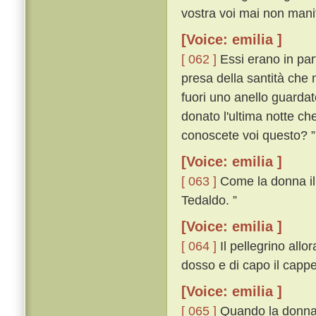
vostra voi mai non manif
[Voice: emilia ]
[ 062 ]
Essi erano in par
presa della santità che 
fuori uno anello guardat
donato l'ultima notte ch
conoscete voi questo? ”
[Voice: emilia ]
[ 063 ]
Come la donna il v
Tedaldo. ”
[Voice: emilia ]
[ 064 ]
Il pellegrino allor
dosso e di capo il cappe
[Voice: emilia ]
[ 065 ]
Quando la donna i