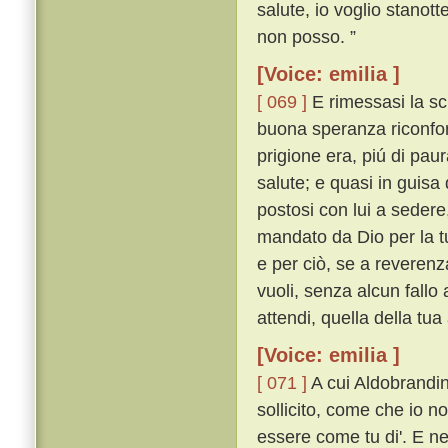
salute, io voglio stanott
non posso. ”
[Voice: emilia ]
[ 069 ]
E rimessasi la sch
buona speranza riconfort
prigione era, piú di pau
salute; e quasi in guisa 
postosi con lui a sedere,
mandato da Dio per la tu
e per ciò, se a reverenz
vuoli, senza alcun fallo
attendi, quella della tua
[Voice: emilia ]
[ 071 ]
A cui Aldobrandin
sollicito, come che io n
essere come tu di'. E n