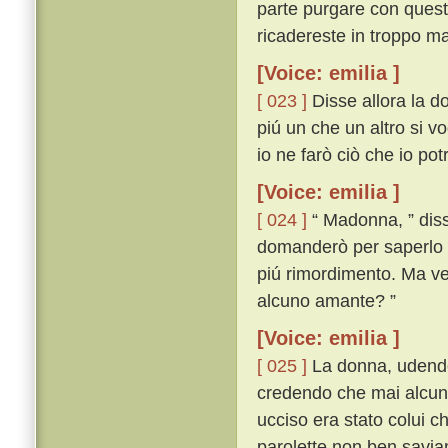
parte purgare con questa
ricadereste in troppo ma
[Voice: emilia ]
[ 023 ]
Disse allora la d
piú un che un altro si vo
io ne farò ciò che io po
[Voice: emilia ]
[ 024 ]
“ Madonna, ” disse
domanderò per saperlo 
piú rimordimento. Ma veg
alcuno amante? ”
[Voice: emilia ]
[ 025 ]
La donna, udendo 
credendo che mai alcuna
ucciso era stato colui c
parolette non ben savi