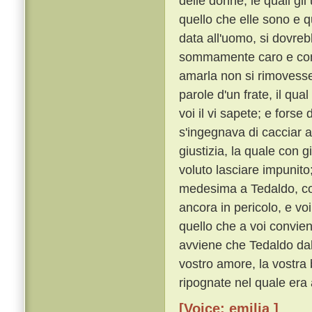
delle donne, le quali g
quello che elle sono e q
data all'uomo, si dovre
sommamente caro e con o
amarla non si rimoves
parole d'un frate, il qu
voi il vi sapete; e forse
s'ingegnava di cacciar a
giustizia, la quale con 
voluto lasciare impunito
medesima a Tedaldo, cos
ancora in pericolo, e voi
quello che a voi convie
avviene che Tedaldo dal 
vostro amore, la vostra 
ripognate nel quale era 
[Voice: emilia ]