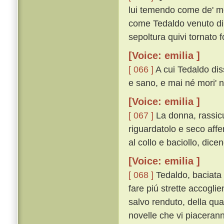
lui temendo come de' mor
come Tedaldo venuto di C
sepoltura quivi tornato f
[Voice: emilia ]
[ 066 ]
A cui Tedaldo dis
e sano, e mai né mori' né
[Voice: emilia ]
[ 067 ]
La donna, rassicu
riguardatolo e seco affe
al collo e baciollo, dicen
[Voice: emilia ]
[ 068 ]
Tedaldo, baciata 
fare piú strette accogli
salvo renduto, della qu
novelle che vi piacerann