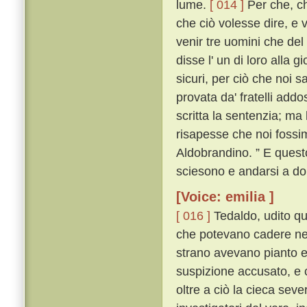
lume.
[ 014 ]
Per che, ch
che ciò volesse dire, e 
venir tre uomini che del 
disse l' un di loro alla 
sicuri, per ciò che noi 
provata da' fratelli add
scritta la sentenzia; ma
risapesse che noi fossi
Aldobrandino. ” E questo
sciesono e andarsi a do
[Voice: emilia ]
[ 016 ]
Tedaldo, udito que
che potevano cadere nel
strano avevano pianto e 
suspizione accusato, e 
oltre a ciò la cieca severi