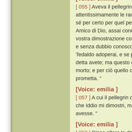
[ 055 ]
Aveva il pellegrin
attentissimamente le rac
sé per certo per quel pe
Amico di Dio, assai cono
vostra dimostrazione cono
e senza dubbio conosco i
Tedaldo adoperai, e se 
detta avete; ma questo 
morto; e per ciò quello 
prometta. ”
[Voice: emilia ]
[ 057 ]
A cui il pellegri
che Iddio mi dimostri, m
avesse. ”
[Voice: emilia ]