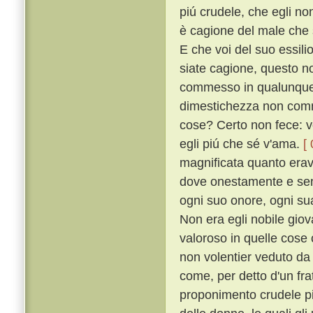
piú crudele, che egli no
è cagione del male che s
E che voi del suo essili
siate cagione, questo n
commesso in qualunque s
dimestichezza non comm
cose? Certo non fece: v
egli piú che sé v'ama.
[
magnificata quanto erava
dove onestamente e senz
ogni suo onore, ogni sua
Non era egli nobile giova
valoroso in quelle cose
non volentier veduto d
come, per detto d'un fra
proponimento crudele pi