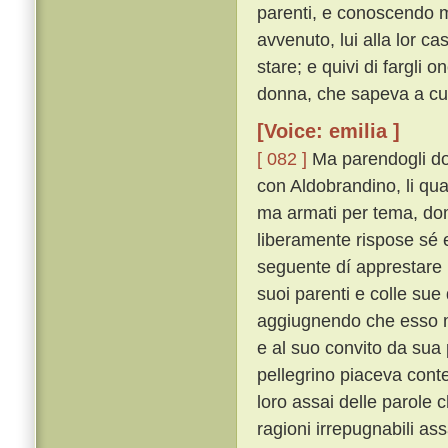
parenti, e conoscendo m
avvenuto, lui alla lor c
stare; e quivi di fargli
donna, che sapeva a cui 
[Voice: emilia ]
[ 082 ]
Ma parendogli dop
con Aldobrandino, li qu
ma armati per tema, do
liberamente rispose sé
seguente dí apprestare u
suoi parenti e colle sue 
aggiugnendo che esso m
e al suo convito da sua
pellegrino piaceva conten
loro assai delle parole c
ragioni irrepugnabili 