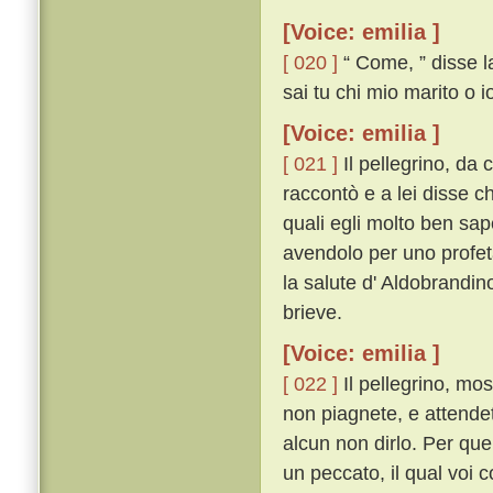
[Voice: emilia ]
[ 020 ]
“ Come, ” disse la
sai tu chi mio marito o i
[Voice: emilia ]
[ 021 ]
Il pellegrino, da 
raccontò e a lei disse ch
quali egli molto ben sape
avendolo per uno profeta
la salute d' Aldobrandin
brieve.
[Voice: emilia ]
[ 022 ]
Il pellegrino, mo
non piagnete, e attendet
alcun non dirlo. Per quel
un peccato, il qual voi