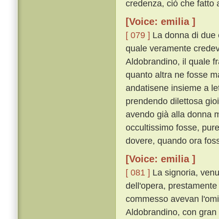
credenza, ciò che fatto
[Voice: emilia ]
[ 079 ]
La donna di due co
quale veramente credeva
Aldobrandino, il quale f
quanto altra ne fosse m
andatisene insieme a lett
prendendo dilettosa gio
avendo già alla donna m
occultissimo fosse, pure
dovere, quando ora fosse
[Voice: emilia ]
[ 081 ]
La signoria, venu
dell'opera, prestamente 
commesso avevan l'omici
Aldobrandino, con gran le