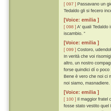
[ 097 ]
Passavano un gior
Tedaldo gli si fecero in
[Voice: emilia ]
[ 098 ]
A' quali Tedaldo i
iscambio. ”
[Voice: emilia ]
[ 099 ]
Costoro, udendol 
In verità che voi risomi
altro, un nostro compag
forse quindici dí o poco
Bene è vero che noi ci 
noi siamo, masnadiere. 
[Voice: emilia ]
[ 100 ]
Il maggior fratel
fosse stato vestito quel