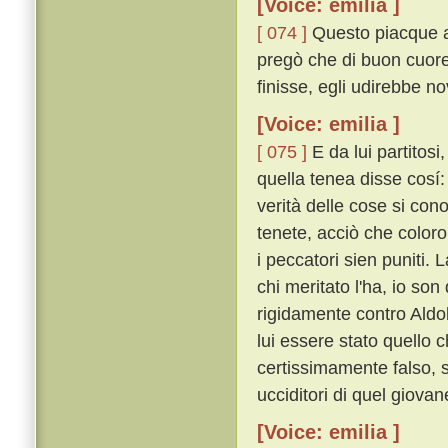
[Voice: emilia ]
[ 074 ]
Questo piacque al
pregò che di buon cuore
finisse, egli udirebbe no
[Voice: emilia ]
[ 075 ]
E da lui partitosi
quella tenea disse cosí: 
verità delle cose si co
tenete, acciò che color
i peccatori sien puniti.
chi meritato l'ha, io son
rigidamente contro Aldo
lui essere stato quello 
certissimamente falso, 
ucciditori di quel giovan
[Voice: emilia ]