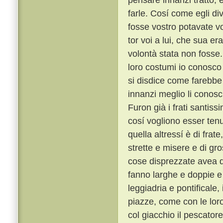
farle. Cosí come egli di
fosse vostro potavate vo
tor voi a lui, che sua 
volontà stata non fosse
loro costumi io conosco t
si disdice come farebbe 
innanzi meglio li conosc
Furon già i frati santiss
cosí vogliono esser tenu
quella altressí è di frat
strette e misere e di gro
cose disprezzate avea qu
fanno larghe e doppie e 
leggiadria e pontificale
piazze, come con le lor
col giacchio il pescator