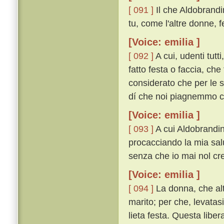
[ 091 ]
Il che Aldobrand
tu, come l'altre donne, 
[Voice: emilia ]
[ 092 ]
A cui, udenti tutt
fatto festa o faccia, che
considerato che per le s
dí che noi piagnemmo co
[Voice: emilia ]
[ 093 ]
A cui Aldobrandin 
procacciando la mia salu
senza che io mai nol cred
[Voice: emilia ]
[ 094 ]
La donna, che alt
marito; per che, levatasi
lieta festa. Questa liber