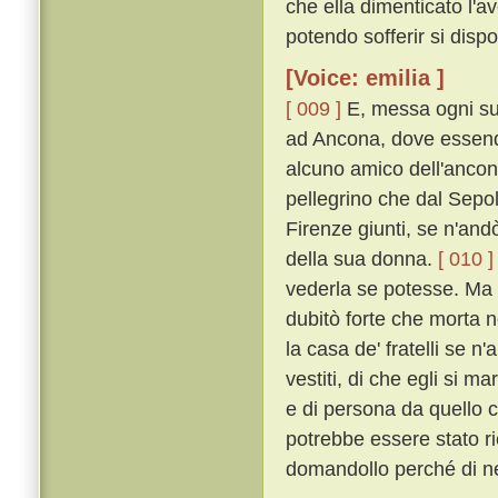
che ella dimenticato l'av
potendo sofferir si dispo
[Voice: emilia ]
[ 009 ]
E, messa ogni su
ad Ancona, dove essend
alcuno amico dell'ancon
pellegrino che dal Sepo
Firenze giunti, se n'andò
della sua donna.
[ 010 ]
vederla se potesse. Ma eg
dubitò forte che morta n
la casa de' fratelli se n'
vestiti, di che egli si m
e di persona da quello c
potrebbe essere stato r
domandollo perché di ner