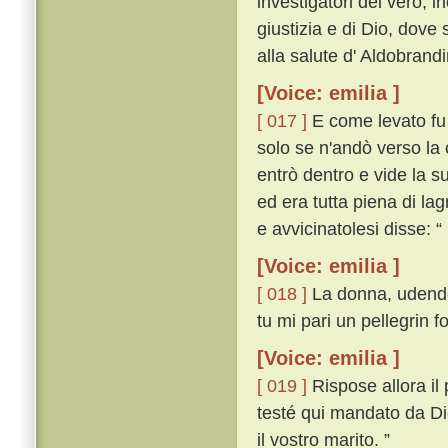
investigatori del vero, i
giustizia e di Dio, dove
alla salute d' Aldobrand
[Voice: emilia ]
[ 017 ]
E come levato fu 
solo se n'andò verso la 
entrò dentro e vide la s
ed era tutta piena di l
e avvicinatolesi disse: “
[Voice: emilia ]
[ 018 ]
La donna, udendo 
tu mi pari un pellegrin f
[Voice: emilia ]
[ 019 ]
Rispose allora il
testé qui mandato da Dio
il vostro marito. ”