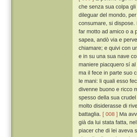
che senza sua colpa gli
dileguar del mondo, per 
consumare, si dispose. 
far motto ad amico o a 
sapea, andò via e perv
chiamare; e quivi con un
e in su una sua nave con
maniere piacquero sí al
ma il fece in parte suo c
le mani: li quali esso fe
divenne buono e ricco m
spesso della sua crudel 
molto disiderasse di riv
battaglia.
[ 008 ]
Ma avve
già da lui stata fatta, n
piacer che di lei aveva