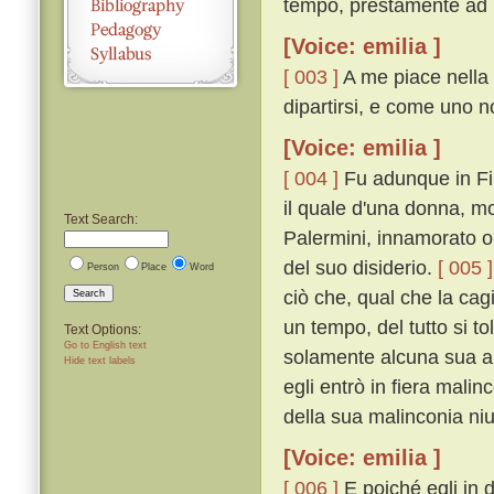
tempo, prestamente ad E
[Voice: emilia ]
[ 003 ]
A me piace nella 
dipartirsi, e come uno n
[Voice: emilia ]
[ 004 ]
Fu adunque in Fir
il quale d'una donna, m
Text Search:
Palermini, innamorato ol
del suo disiderio.
[ 005 ]
Person
Place
Word
ciò che, qual che la ca
Search
un tempo, del tutto si t
Text Options:
Go to English text
solamente alcuna sua a
Hide text labels
egli entrò in fiera mali
della sua malinconia ni
[Voice: emilia ]
[ 006 ]
E poiché egli in 