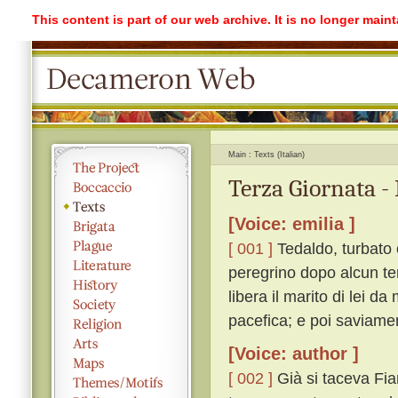
This content is part of our web archive. It is no longer mai
Main
Texts (Italian)
Terza Giornata -
[Voice: emilia ]
[ 001 ]
Tedaldo, turbato 
peregrino dopo alcun te
libera il marito di lei da
pacefica; e poi saviame
[Voice: author ]
[ 002 ]
Già si taceva Fia