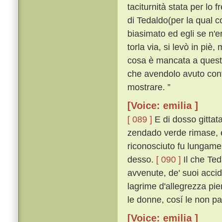
taciturnità stata per lo 
di Tedaldo(per la qual co
biasimato ed egli se n'
torla via, si levò in piè,
cosa è mancata a questo 
che avendolo avuto conti
mostrare. ”
[Voice: emilia ]
[ 089 ]
E di dosso gittata
zendado verde rimase, e
riconosciuto fu lungamen
desso.
[ 090 ]
Il che Ted
avvenute, de' suoi acciden
lagrime d'allegrezza pien
le donne, cosí le non p
[Voice: emilia ]