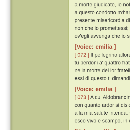
a morte giudicato, io nol
a questo condotto m'hann
presente misericordia di
non che io promettessi;
ov'egli avvenga che io 
[Voice: emilia ]
[ 072 ]
Il pellegrino allo
tu perdoni a' quattro fra
nella morte del lor frate
essi di questo ti dimand
[Voice: emilia ]
[ 073 ]
A cui Aldobrandin
con quanto ardor si disid
alla mia salute intenda,
esco vivo e scampo, in ci