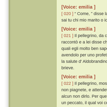
[Voice: emilia ]
[ 020 ]
“ Come, ” disse la
sai tu chi mio marito o i
[Voice: emilia ]
[ 021 ]
Il pellegrino, da 
raccontò e a lei disse ch
quali egli molto ben sape
avendolo per uno profeta
la salute d' Aldobrandin
brieve.
[Voice: emilia ]
[ 022 ]
Il pellegrino, mo
non piagnete, e attendet
alcun non dirlo. Per quel
un peccato, il qual voi