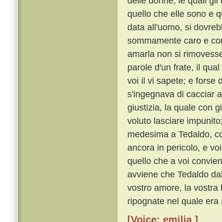
delle donne, le quali g
quello che elle sono e q
data all'uomo, si dovre
sommamente caro e con o
amarla non si rimoves
parole d'un frate, il qu
voi il vi sapete; e forse
s'ingegnava di cacciar a
giustizia, la quale con 
voluto lasciare impunito
medesima a Tedaldo, cos
ancora in pericolo, e voi
quello che a voi convie
avviene che Tedaldo dal 
vostro amore, la vostra 
ripognate nel quale era 
[Voice: emilia ]