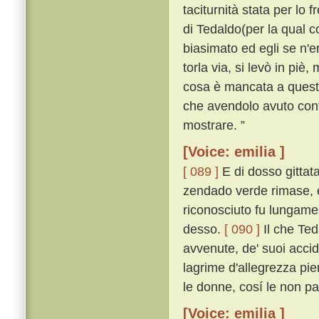
taciturnità stata per lo 
di Tedaldo(per la qual co
biasimato ed egli se n'
torla via, si levò in piè,
cosa è mancata a questo 
che avendolo avuto conti
mostrare. ”
[Voice: emilia ]
[ 089 ]
E di dosso gittata
zendado verde rimase, e
riconosciuto fu lungamen
desso.
[ 090 ]
Il che Ted
avvenute, de' suoi acciden
lagrime d'allegrezza pien
le donne, cosí le non p
[Voice: emilia ]