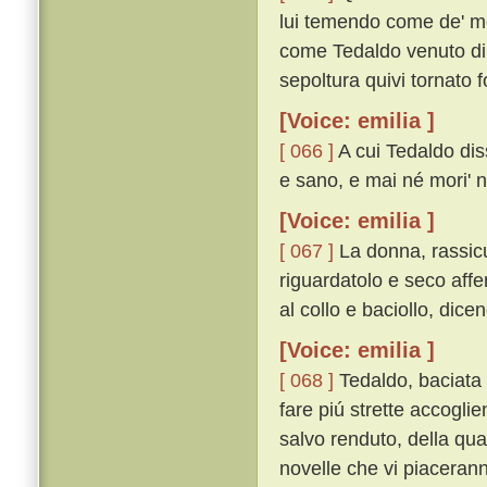
lui temendo come de' mor
come Tedaldo venuto di C
sepoltura quivi tornato f
[Voice: emilia ]
[ 066 ]
A cui Tedaldo dis
e sano, e mai né mori' né
[Voice: emilia ]
[ 067 ]
La donna, rassicu
riguardatolo e seco affe
al collo e baciollo, dicen
[Voice: emilia ]
[ 068 ]
Tedaldo, baciata 
fare piú strette accogli
salvo renduto, della qu
novelle che vi piacerann