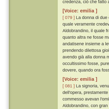
credenza, ciò che fatto
[Voice: emilia ]
[ 079 ]
La donna di due co
quale veramente credeva
Aldobrandino, il quale f
quanto altra ne fosse m
andatisene insieme a lett
prendendo dilettosa gio
avendo già alla donna m
occultissimo fosse, pure
dovere, quando ora fosse
[Voice: emilia ]
[ 081 ]
La signoria, venu
dell'opera, prestamente 
commesso avevan l'omici
Aldobrandino, con gran le