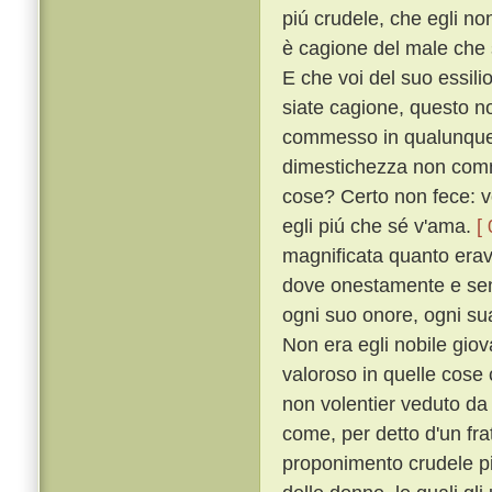
piú crudele, che egli no
è cagione del male che s
E che voi del suo essili
siate cagione, questo n
commesso in qualunque s
dimestichezza non comm
cose? Certo non fece: v
egli piú che sé v'ama.
[
magnificata quanto erava
dove onestamente e senz
ogni suo onore, ogni sua
Non era egli nobile giova
valoroso in quelle cose
non volentier veduto d
come, per detto d'un fra
proponimento crudele pi