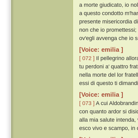
a morte giudicato, io nol
a questo condotto m'hann
presente misericordia di
non che io promettessi;
ov'egli avvenga che io 
[Voice: emilia ]
[ 072 ]
Il pellegrino allo
tu perdoni a' quattro fra
nella morte del lor frate
essi di questo ti dimand
[Voice: emilia ]
[ 073 ]
A cui Aldobrandin
con quanto ardor si disid
alla mia salute intenda,
esco vivo e scampo, in ci