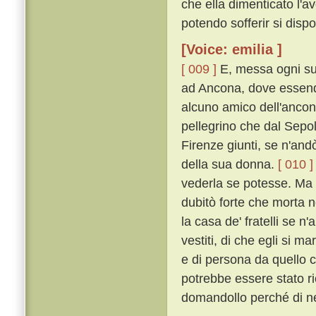
che ella dimenticato l'av
potendo sofferir si dispo
[Voice: emilia ]
[ 009 ]
E, messa ogni su
ad Ancona, dove essend
alcuno amico dell'ancon
pellegrino che dal Sepo
Firenze giunti, se n'andò
della sua donna.
[ 010 ]
vederla se potesse. Ma eg
dubitò forte che morta n
la casa de' fratelli se n'
vestiti, di che egli si m
e di persona da quello c
potrebbe essere stato r
domandollo perché di ner