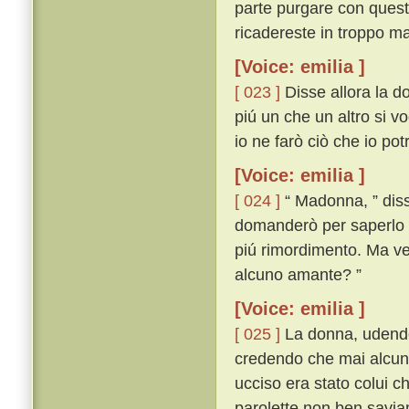
parte purgare con questa
ricadereste in troppo ma
[Voice: emilia ]
[ 023 ]
Disse allora la d
piú un che un altro si vo
io ne farò ciò che io po
[Voice: emilia ]
[ 024 ]
“ Madonna, ” disse
domanderò per saperlo 
piú rimordimento. Ma veg
alcuno amante? ”
[Voice: emilia ]
[ 025 ]
La donna, udendo 
credendo che mai alcuna
ucciso era stato colui c
parolette non ben savi