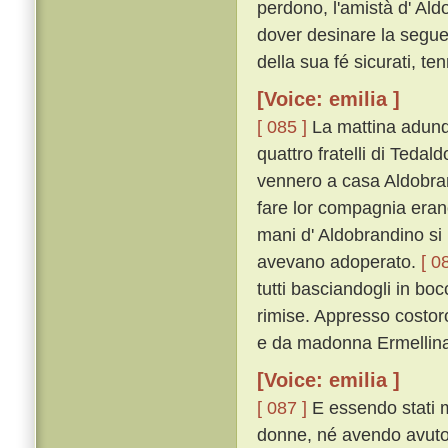
perdono, l'amistà d' Ald
dover desinare la seguen
della sua fé sicurati, ten
[Voice: emilia ]
[ 085 ]
La mattina adunqu
quattro fratelli di Tedal
vennero a casa Aldobrand
fare lor compagnia erano 
mani d' Aldobrandino si
avevano adoperato.
[ 0
tutti basciandogli in bo
rimise. Appresso costoro 
e da madonna Ermellina 
[Voice: emilia ]
[ 087 ]
E essendo stati m
donne, né avendo avuto 