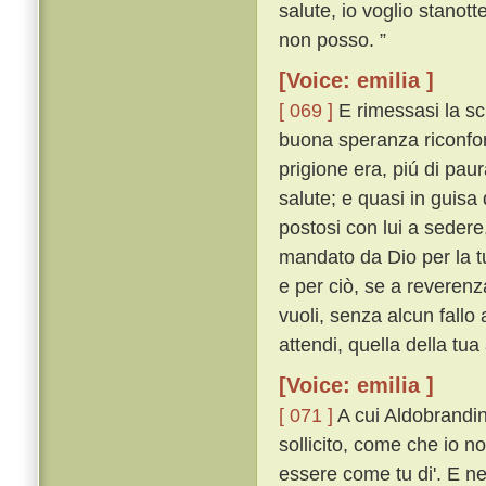
salute, io voglio stanott
non posso. ”
[Voice: emilia ]
[ 069 ]
E rimessasi la sch
buona speranza riconfort
prigione era, piú di pau
salute; e quasi in guisa 
postosi con lui a sedere,
mandato da Dio per la tu
e per ciò, se a reverenz
vuoli, senza alcun fallo
attendi, quella della tua
[Voice: emilia ]
[ 071 ]
A cui Aldobrandin
sollicito, come che io n
essere come tu di'. E n