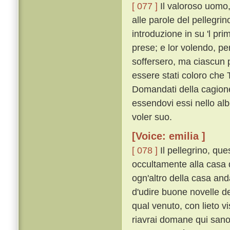
[ 077 ]
Il valoroso uomo,
alle parole del pellegri
introduzione in su 'l pri
prese; e lor volendo, pe
soffersero, ma ciascun 
essere stati coloro che
Domandati della cagione,
essendovi essi nello alb
voler suo.
[Voice: emilia ]
[ 078 ]
Il pellegrino, que
occultamente alla casa 
ogn'altro della casa and
d'udire buone novelle de
qual venuto, con lieto v
riavrai domane qui sano e