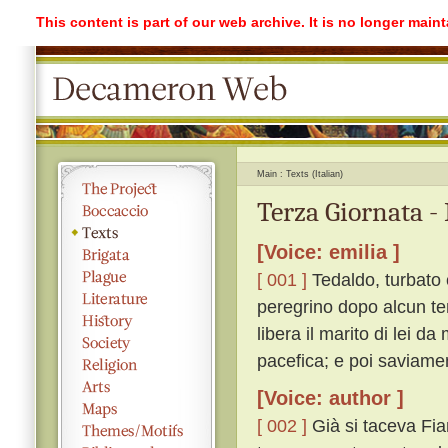
This content is part of our web archive. It is no longer mai
Main
Texts (Italian)
Terza Giornata -
[Voice: emilia ]
[ 001 ]
Tedaldo, turbato 
peregrino dopo alcun te
libera il marito di lei da
pacefica; e poi saviame
[Voice: author ]
[ 002 ]
Già si taceva Fia