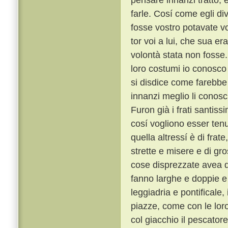
farle. Cosí come egli di
fosse vostro potavate vo
tor voi a lui, che sua 
volontà stata non fosse
loro costumi io conosco t
si disdice come farebbe 
innanzi meglio li conosc
Furon già i frati santiss
cosí vogliono esser tenu
quella altressí è di frat
strette e misere e di gro
cose disprezzate avea qu
fanno larghe e doppie e 
leggiadria e pontificale
piazze, come con le lor
col giacchio il pescator