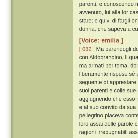
parenti, e conoscendo m
avvenuto, lui alla lor c
stare; e quivi di fargli
donna, che sapeva a cui 
[Voice: emilia ]
[ 082 ]
Ma parendogli dop
con Aldobrandino, li qu
ma armati per tema, do
liberamente rispose sé
seguente dí apprestare u
suoi parenti e colle sue 
aggiugnendo che esso m
e al suo convito da sua
pellegrino piaceva conten
loro assai delle parole c
ragioni irrepugnabili 