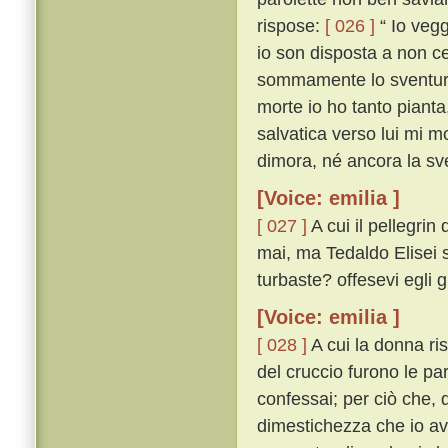
rispose:
[ 026 ]
“ Io vegg
io son disposta a non ce
sommamente lo sventurat
morte io ho tanto pianta
salvatica verso lui mi mo
dimora, né ancora la sve
[Voice: emilia ]
[ 027 ]
A cui il pellegri
mai, ma Tedaldo Elisei sí
turbaste? offesevi egli 
[Voice: emilia ]
[ 028 ]
A cui la donna ri
del cruccio furono le pa
confessai; per ciò che, q
dimestichezza che io av