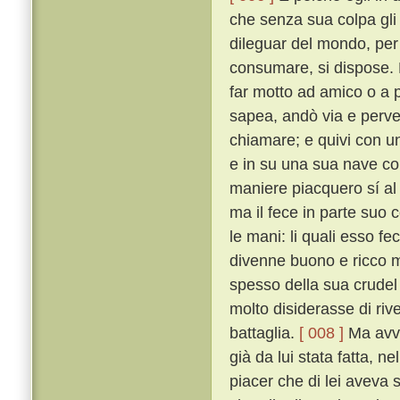
che senza sua colpa gli
dileguar del mondo, per 
consumare, si dispose. 
far motto ad amico o a 
sapea, andò via e perv
chiamare; e quivi con un
e in su una sua nave con
maniere piacquero sí al
ma il fece in parte suo c
le mani: li quali esso fe
divenne buono e ricco m
spesso della sua crudel 
molto disiderasse di riv
battaglia.
[ 008 ]
Ma avve
già da lui stata fatta, n
piacer che di lei aveva