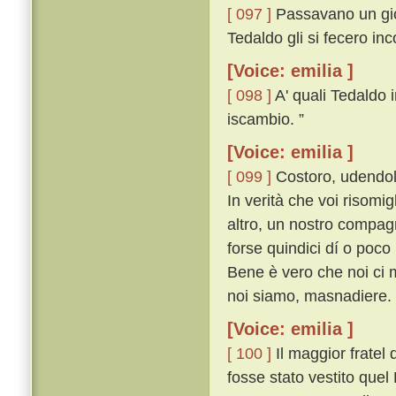
[ 097 ]
Passavano un gior
Tedaldo gli si fecero in
[Voice: emilia ]
[ 098 ]
A' quali Tedaldo i
iscambio. ”
[Voice: emilia ]
[ 099 ]
Costoro, udendol 
In verità che voi risomi
altro, un nostro compag
forse quindici dí o poco
Bene è vero che noi ci 
noi siamo, masnadiere. 
[Voice: emilia ]
[ 100 ]
Il maggior fratel
fosse stato vestito quel