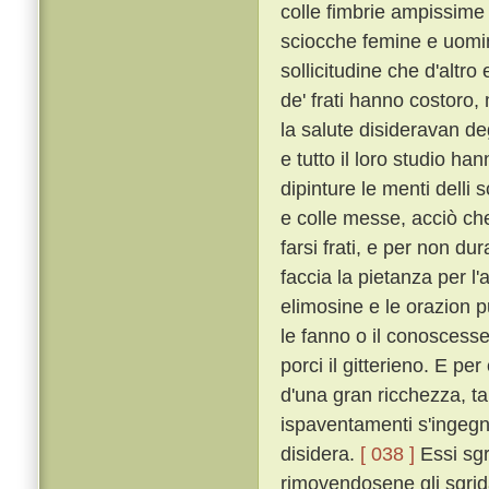
colle fimbrie ampissime
sciocche femine e uomin
sollicitudine che d'altro
de' frati hanno costoro,
la salute disideravan de
e tutto il loro studio h
dipinture le menti delli 
e colle messe, acciò che 
farsi frati, e per non dur
faccia la pietanza per l'
elimosine e le orazion 
le fanno o il conoscesser
porci il gitterieno. E p
d'una gran ricchezza, t
ispaventamenti s'ingegna
disidera.
[ 038 ]
Essi sgr
rimovendosene gli sgrida