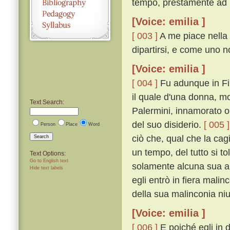
tempo, prestamente ad E
[Voice: emilia ]
[ 003 ]
A me piace nella 
dipartirsi, e come uno n
[Voice: emilia ]
[ 004 ]
Fu adunque in Fir
il quale d'una donna, m
Text Search:
Palermini, innamorato ol
del suo disiderio.
[ 005 ]
Person
Place
Word
ciò che, qual che la ca
Search
un tempo, del tutto si t
Text Options:
Go to English text
solamente alcuna sua a
Hide text labels
egli entrò in fiera mali
della sua malinconia ni
[Voice: emilia ]
[ 006 ]
E poiché egli in 