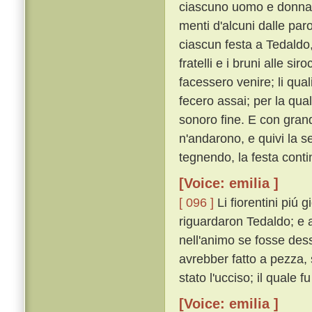
ciascuno uomo e donna c
menti d'alcuni dalle paro
ciascun festa a Tedaldo,
fratelli e i bruni alle si
facessero venire; li quali 
fecero assai; per la qual
sonoro fine. E con grand
n'andarono, e quivi la 
tegnendo, la festa cont
[Voice: emilia ]
[ 096 ]
Li fiorentini piú
riguardaron Tedaldo; e a 
nell'animo se fosse des
avrebber fatto a pezza,
stato l'ucciso; il quale f
[Voice: emilia ]