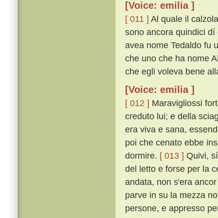
[Voice: emilia ]
[ 011 ]
Al quale il calzol
sono ancora quindici dí 
avea nome Tedaldo fu uc
che uno che ha nome Ald
che egli voleva bene all
[Voice: emilia ]
[ 012 ]
Maravigliossi fort
creduto lui; e della sci
era viva e sana, essendo
poi che cenato ebbe insi
dormire.
[ 013 ]
Quivi, sí
del letto e forse per la
andata, non s'era ancor
parve in su la mezza not
persone, e appresso per 