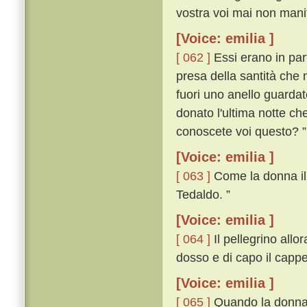
vostra voi mai non manif
[Voice: emilia ]
[ 062 ]
Essi erano in par
presa della santità che 
fuori uno anello guardat
donato l'ultima notte ch
conoscete voi questo? ”
[Voice: emilia ]
[ 063 ]
Come la donna il v
Tedaldo. ”
[Voice: emilia ]
[ 064 ]
Il pellegrino allor
dosso e di capo il cappe
[Voice: emilia ]
[ 065 ]
Quando la donna i