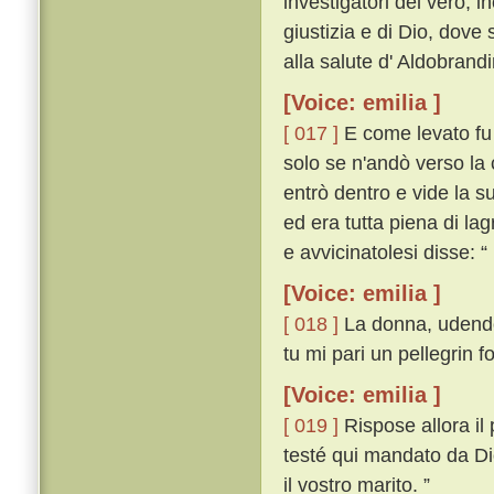
investigatori del vero, i
giustizia e di Dio, dove
alla salute d' Aldobrand
[Voice: emilia ]
[ 017 ]
E come levato fu 
solo se n'andò verso la 
entrò dentro e vide la s
ed era tutta piena di l
e avvicinatolesi disse: “
[Voice: emilia ]
[ 018 ]
La donna, udendo 
tu mi pari un pellegrin f
[Voice: emilia ]
[ 019 ]
Rispose allora il
testé qui mandato da Dio
il vostro marito. ”