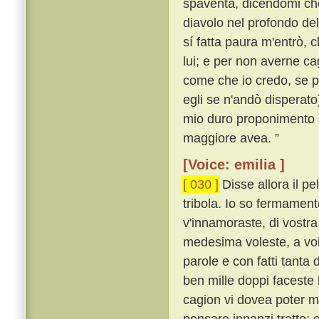
spaventa, dicendomi che
diavolo nel profondo de
sí fatta paura m'entrò, c
lui; e per non averne ca
come che io credo, se p
egli se n'andò disperato
mio duro proponimento s
maggiore avea. ”
[Voice: emilia ]
[ 030 ]
Disse allora il p
tribola. Io so fermament
v'innamoraste, di vostra
medesima voleste, a voi
parole e con fatti tanta
ben mille doppi faceste
cagion vi dovea poter m
pensare innanzi tratto;