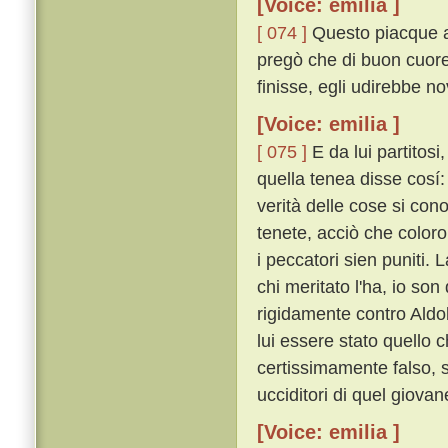
[Voice: emilia ]
[ 074 ]
Questo piacque al
pregò che di buon cuore
finisse, egli udirebbe no
[Voice: emilia ]
[ 075 ]
E da lui partitosi
quella tenea disse cosí: 
verità delle cose si co
tenete, acciò che color
i peccatori sien puniti.
chi meritato l'ha, io son
rigidamente contro Aldo
lui essere stato quello 
certissimamente falso, 
ucciditori di quel giovan
[Voice: emilia ]