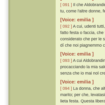
[ 091 ]
Il che Aldobrand
tu, come l'altre donne, 
[Voice: emilia ]
[ 092 ]
A cui, udenti tutt
fatto festa o faccia, che
considerato che per le s
dí che noi piagnemmo co
[Voice: emilia ]
[ 093 ]
A cui Aldobrandin 
procacciando la mia salu
senza che io mai nol cred
[Voice: emilia ]
[ 094 ]
La donna, che alt
marito; per che, levatasi
lieta festa. Questa liber