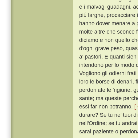
e i malvagi guadagni, acc
piú larghe, procacciare i
hanno dover menare a p
molte altre che sconce f
diciamo e non quello c
d'ogni grave peso, quasi 
a' pastori. E quanti sien
intendono per lo modo ch
Vogliono gli odierni frat
loro le borse di denari, f
perdoniate le 'ngiurie, g
sante; ma queste perché
essi far non potranno.
[
durare? Se tu ne' tuoi di
nell'Ordine; se tu andrai
sarai paziente o perdonat