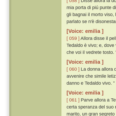
[ 058 ]
Disse allora la do
mia porta di piú punte d
gli bagnai il morto viso,
parlato se n'è disonest
[Voice: emilia ]
[ 059 ]
Allora disse il pe
Tedaldo è vivo; e, dove 
che voi il vedrete tosto. 
[Voice: emilia ]
[ 060 ]
La donna allora di
avvenire che simile leti
danno e Tedaldo vivo. ”
[Voice: emilia ]
[ 061 ]
Parve allora a Te
certa speranza del suo m
marito, un gran segreto 