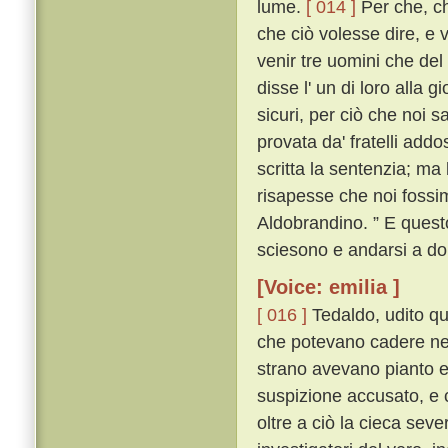
lume.
[ 014 ]
Per che, ch
che ciò volesse dire, e 
venir tre uomini che del 
disse l' un di loro alla 
sicuri, per ciò che noi 
provata da' fratelli add
scritta la sentenzia; ma
risapesse che noi fossi
Aldobrandino. ” E questo
sciesono e andarsi a do
[Voice: emilia ]
[ 016 ]
Tedaldo, udito que
che potevano cadere nel
strano avevano pianto e 
suspizione accusato, e 
oltre a ciò la cieca severi