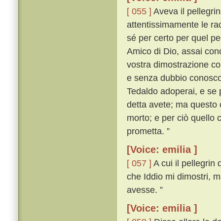
[ 055 ]
Aveva il pellegrin
attentissimamente le rac
sé per certo per quel pe
Amico di Dio, assai cono
vostra dimostrazione cono
e senza dubbio conosco i
Tedaldo adoperai, e se 
detta avete; ma questo 
morto; e per ciò quello 
prometta. ”
[Voice: emilia ]
[ 057 ]
A cui il pellegri
che Iddio mi dimostri, m
avesse. ”
[Voice: emilia ]